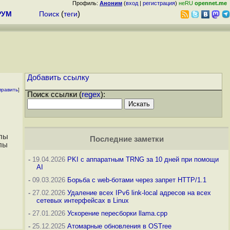
Профиль:
Аноним
(
вход
|
регистрация
)
неRU
opennet.me
РУМ
Поиск
(
теги
)
Добавить ссылку
править
]
Поиск ссылки (
regex
):
елы
Последние заметки
елы
-
19.04.2026
PKI с аппаратным TRNG за 10 дней при помощи
AI
-
09.03.2026
Борьба с web-ботами через запрет HTTP/1.1
-
27.02.2026
Удаление всех IPv6 link-local адресов на всех
сетевых интерфейсах в Linux
-
27.01.2026
Ускорение пересборки llama.cpp
-
25.12.2025
Атомарные обновления в OSTree