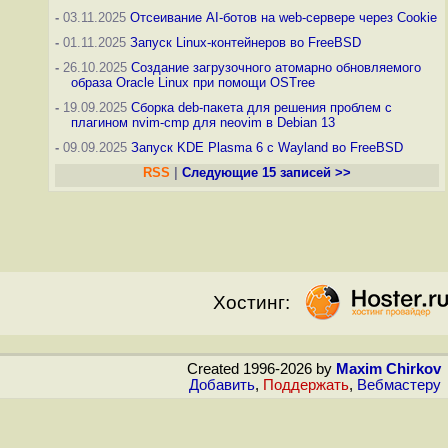
-
03.11.2025
Отсеивание AI-ботов на web-сервере через Cookie
-
01.11.2025
Запуск Linux-контейнеров во FreeBSD
-
26.10.2025
Создание загрузочного атомарно обновляемого
образа Oracle Linux при помощи OSTree
-
19.09.2025
Сборка deb-пакета для решения проблем с
плагином nvim-cmp для neovim в Debian 13
-
09.09.2025
Запуск KDE Plasma 6 с Wayland во FreeBSD
RSS
|
Следующие 15 записей >>
Хостинг:
Created 1996-2026 by
Maxim Chirkov
Добавить
,
Поддержать
,
Вебмастеру