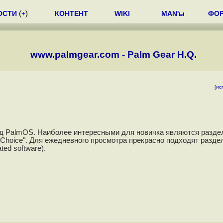
ОСТИ
(
+
)
КОНТЕНТ
WIKI
MAN'ы
ФО
www.palmgear.com - Palm Gear H.Q.
[
ис
од PalmOS. Наиболее интересными для новичка являются разд
ar's Choice". Для ежедневного просмотра прекрасно подходят разд
ed software).