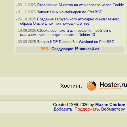
-
03.11.2025
Отсеивание AI-ботов на web-сервере через Cookie
-
01.11.2025
Запуск Linux-контейнеров во FreeBSD
-
26.10.2025
Создание загрузочного атомарно обновляемого
образа Oracle Linux при помощи OSTree
-
19.09.2025
Сборка deb-пакета для решения проблем с
плагином nvim-cmp для neovim в Debian 13
-
09.09.2025
Запуск KDE Plasma 6 с Wayland во FreeBSD
RSS
|
Следующие 15 записей >>
Хостинг:
Created 1996-2026 by
Maxim Chirkov
Добавить
,
Поддержать
,
Вебмастеру