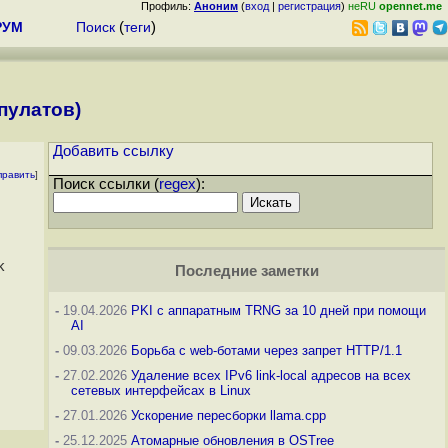
Профиль:
Аноним
(
вход
|
регистрация
)
неRU
opennet.me
РУМ
Поиск
(
теги
)
пулатов)
Добавить ссылку
править
]
Поиск ссылки (
regex
):
k
Последние заметки
-
19.04.2026
PKI с аппаратным TRNG за 10 дней при помощи
AI
-
09.03.2026
Борьба с web-ботами через запрет HTTP/1.1
-
27.02.2026
Удаление всех IPv6 link-local адресов на всех
сетевых интерфейсах в Linux
-
27.01.2026
Ускорение пересборки llama.cpp
-
25.12.2025
Атомарные обновления в OSTree