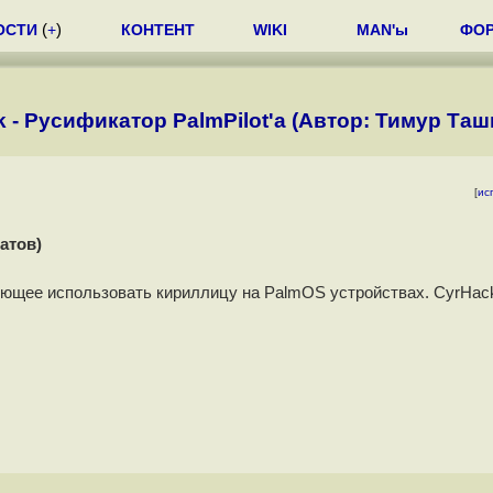
ОСТИ
(
+
)
КОНТЕНТ
WIKI
MAN'ы
ФО
 - Русификатор PalmPilot'a (Автор: Тимур Таш
[
ис
атов)
ляющее использовать кириллицу на PalmOS устройствах. CyrHac