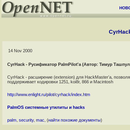
НОВ
CyrHack
14 Nov 2000
CyrHack - Русификатор PalmPilot'a (Автор: Тимур Ташпул
CyrHack - расширение (extension) для HackMaster'a, позво
поддерживает кодировки 1251, koi8r, 866 и Macintosh
http://www.enlight.ru/pilot/cyrhack/index.htm
PalmOS системные утилиты и hacks
palm
,
security
,
mac
, (
найти похожие документы
)