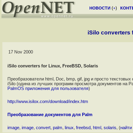
НОВОСТИ
(
+
)
КОНТ
iSilo converters
17 Nov 2000
iSilo converters for Linux, FreeBSD, Solaris
Преобразователи html, Doc, bmp, gif, jpg и просто текстов
iSilo (одина из лучших программ просмотра документов на Pal
PalmOS приложения для пользователя
)
http://www.isilox.com/download/index.htm
Преобразование документов для Palm
image
,
image
,
convert
,
palm
,
linux
,
freebsd
,
html
,
solaris
, (
найти