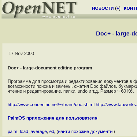
НОВОСТИ
(
+
)
КОНТ
Doc+ - large-
17 Nov 2000
Doc+ - large-document editing program
Программа для просмотра и редактирования документов в ф
возможности поиска и замены, сжатия Doc файлов, букмарк
чтение и редактирование, папки, undo и т.д. Размер ~ 60 Кб.
http://www.concentric.net/~rbram/doc.shtml
http://www.tapworks
PalmOS приложения для пользователя
palm
,
load_average
,
ed
, (
найти похожие документы
)