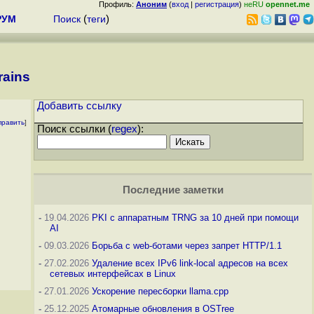
Профиль:
Аноним
(
вход
|
регистрация
)
неRU
opennet.me
РУМ
Поиск
(
теги
)
rains
Добавить ссылку
править
]
Поиск ссылки (
regex
):
Последние заметки
-
19.04.2026
PKI с аппаратным TRNG за 10 дней при помощи
AI
-
09.03.2026
Борьба с web-ботами через запрет HTTP/1.1
-
27.02.2026
Удаление всех IPv6 link-local адресов на всех
сетевых интерфейсах в Linux
-
27.01.2026
Ускорение пересборки llama.cpp
-
25.12.2025
Атомарные обновления в OSTree