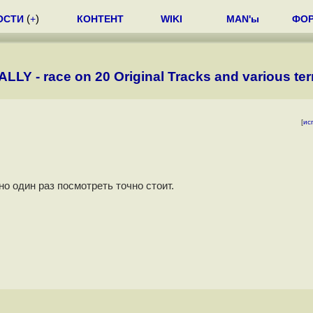
ОСТИ
(
+
)
КОНТЕНТ
WIKI
MAN'ы
ФО
ALLY - race on 20 Original Tracks and various ter
[
ис
но один раз посмотреть точно стоит.