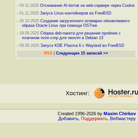
-
03.11.2025
Отсеивание AI-ботов на web-сервере через Cookie
-
01.11.2025
Запуск Linux-контейнеров во FreeBSD
-
26.10.2025
Создание загрузочного атомарно обновляемого
образа Oracle Linux при помощи OSTree
-
19.09.2025
Сборка deb-пакета для решения проблем с
плагином nvim-cmp для neovim в Debian 13
-
09.09.2025
Запуск KDE Plasma 6 с Wayland во FreeBSD
RSS
|
Следующие 15 записей >>
Хостинг:
Created 1996-2026 by
Maxim Chirkov
Добавить
,
Поддержать
,
Вебмастеру