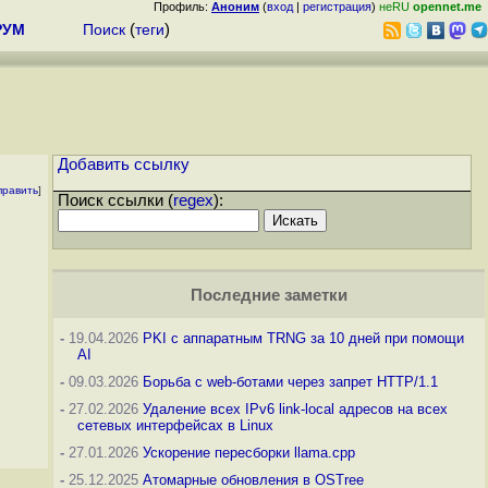
Профиль:
Аноним
(
вход
|
регистрация
)
неRU
opennet.me
РУМ
Поиск
(
теги
)
Добавить ссылку
править
]
Поиск ссылки (
regex
):
Последние заметки
-
19.04.2026
PKI с аппаратным TRNG за 10 дней при помощи
AI
-
09.03.2026
Борьба с web-ботами через запрет HTTP/1.1
-
27.02.2026
Удаление всех IPv6 link-local адресов на всех
сетевых интерфейсах в Linux
-
27.01.2026
Ускорение пересборки llama.cpp
-
25.12.2025
Атомарные обновления в OSTree