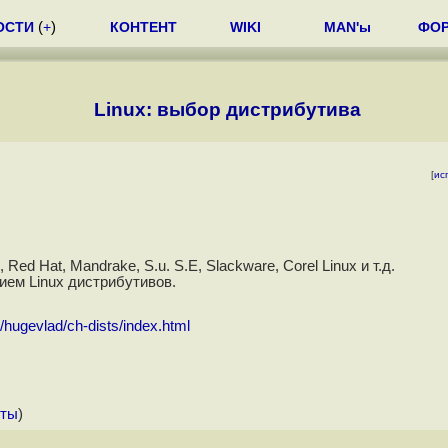
ОСТИ
(
+
)
КОНТЕНТ
WIKI
MAN'ы
ФО
Linux: выбор дистрибутива
[
ис
d Hat, Mandrake, S.u. S.E, Slackware, Corel Linux и т.д.
нием Linux дистрибутивов.
/hugevlad/ch-dists/index.html
нты
)