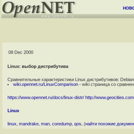
НОВ
08 Dec 2000
Linux: выбор дистрибутива
Сравнительные характеристики Linux дистрибутивов: Debian, Re
wiki.opennet.ru/LinuxComparison
- wiki страница со сравне
https://www.opennet.ru/docs/linux-distr/
http://www.geocities.com
Linux
linux
,
mandrake
,
man
,
coredump
,
qos
, (
найти похожие докуме