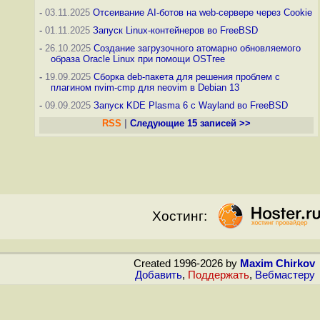
-
03.11.2025
Отсеивание AI-ботов на web-сервере через Cookie
-
01.11.2025
Запуск Linux-контейнеров во FreeBSD
-
26.10.2025
Создание загрузочного атомарно обновляемого
образа Oracle Linux при помощи OSTree
-
19.09.2025
Сборка deb-пакета для решения проблем с
плагином nvim-cmp для neovim в Debian 13
-
09.09.2025
Запуск KDE Plasma 6 с Wayland во FreeBSD
RSS
|
Следующие 15 записей >>
Хостинг:
Created 1996-2026 by
Maxim Chirkov
Добавить
,
Поддержать
,
Вебмастеру