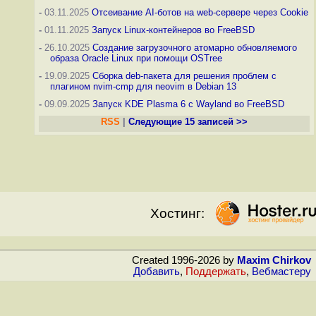
-
03.11.2025
Отсеивание AI-ботов на web-сервере через Cookie
-
01.11.2025
Запуск Linux-контейнеров во FreeBSD
-
26.10.2025
Создание загрузочного атомарно обновляемого
образа Oracle Linux при помощи OSTree
-
19.09.2025
Сборка deb-пакета для решения проблем с
плагином nvim-cmp для neovim в Debian 13
-
09.09.2025
Запуск KDE Plasma 6 с Wayland во FreeBSD
RSS
|
Следующие 15 записей >>
Хостинг:
Created 1996-2026 by
Maxim Chirkov
Добавить
,
Поддержать
,
Вебмастеру