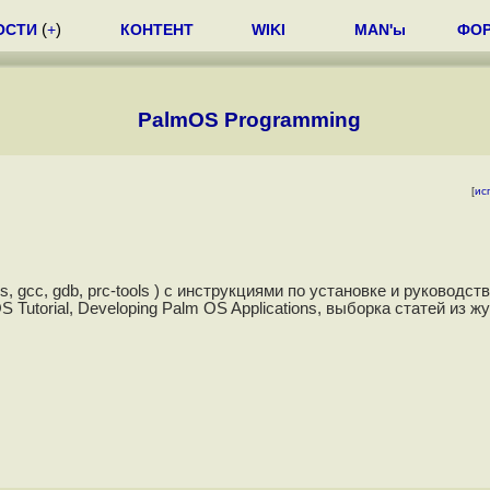
ОСТИ
(
+
)
КОНТЕНТ
WIKI
MAN'ы
ФО
PalmOS Programming
[
ис
, gcc, gdb, prc-tools ) с инструкциями по установке и руководст
Tutorial, Developing Palm OS Applications, выборка статей из ж