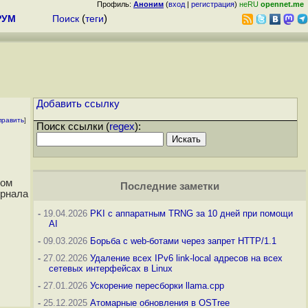
Профиль:
Аноним
(
вход
|
регистрация
)
неRU
opennet.me
РУМ
Поиск
(
теги
)
Добавить ссылку
править
]
Поиск ссылки (
regex
):
вом
Последние заметки
урнала
-
19.04.2026
PKI с аппаратным TRNG за 10 дней при помощи
AI
-
09.03.2026
Борьба с web-ботами через запрет HTTP/1.1
-
27.02.2026
Удаление всех IPv6 link-local адресов на всех
сетевых интерфейсах в Linux
-
27.01.2026
Ускорение пересборки llama.cpp
-
25.12.2025
Атомарные обновления в OSTree