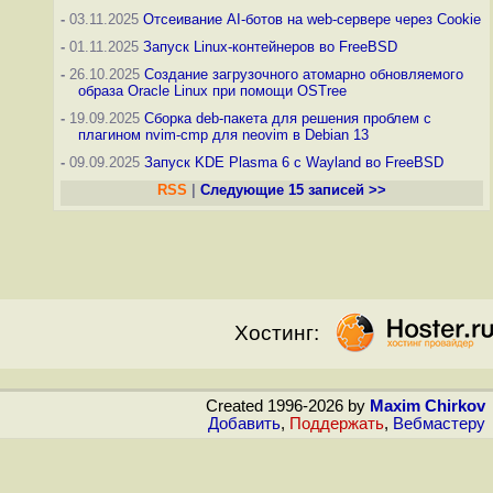
-
03.11.2025
Отсеивание AI-ботов на web-сервере через Cookie
-
01.11.2025
Запуск Linux-контейнеров во FreeBSD
-
26.10.2025
Создание загрузочного атомарно обновляемого
образа Oracle Linux при помощи OSTree
-
19.09.2025
Сборка deb-пакета для решения проблем с
плагином nvim-cmp для neovim в Debian 13
-
09.09.2025
Запуск KDE Plasma 6 с Wayland во FreeBSD
RSS
|
Следующие 15 записей >>
Хостинг:
Created 1996-2026 by
Maxim Chirkov
Добавить
,
Поддержать
,
Вебмастеру