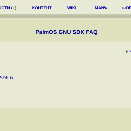
ОСТИ
(
+
)
КОНТЕНТ
WIKI
MAN'ы
ФО
PalmOS GNU SDK FAQ
[
ис
_SDK.txt