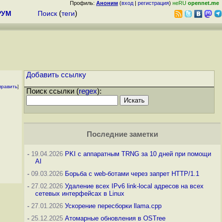
Профиль:
Аноним
(
вход
|
регистрация
)
неRU
opennet.me
РУМ
Поиск
(
теги
)
Добавить ссылку
править
]
Поиск ссылки (
regex
):
Последние заметки
-
19.04.2026
PKI с аппаратным TRNG за 10 дней при помощи
AI
-
09.03.2026
Борьба с web-ботами через запрет HTTP/1.1
-
27.02.2026
Удаление всех IPv6 link-local адресов на всех
сетевых интерфейсах в Linux
-
27.01.2026
Ускорение пересборки llama.cpp
-
25.12.2025
Атомарные обновления в OSTree