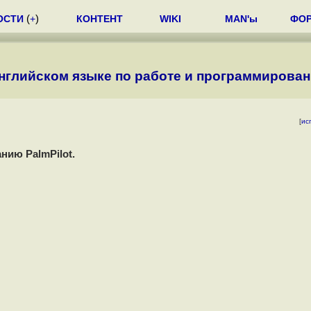
ОСТИ
(
+
)
КОНТЕНТ
WIKI
MAN'ы
ФО
нглийском языке по работе и программировани
[
ис
нию PalmPilot.