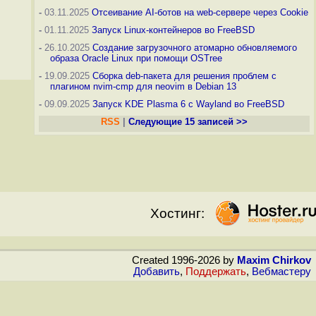
-
03.11.2025
Отсеивание AI-ботов на web-сервере через Cookie
-
01.11.2025
Запуск Linux-контейнеров во FreeBSD
-
26.10.2025
Создание загрузочного атомарно обновляемого
образа Oracle Linux при помощи OSTree
-
19.09.2025
Сборка deb-пакета для решения проблем с
плагином nvim-cmp для neovim в Debian 13
-
09.09.2025
Запуск KDE Plasma 6 с Wayland во FreeBSD
RSS
|
Следующие 15 записей >>
Хостинг:
Created 1996-2026 by
Maxim Chirkov
Добавить
,
Поддержать
,
Вебмастеру