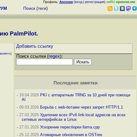
Профиль:
Аноним
(
вход
|
регистрация
)
неRU
opennet.me
РУМ
Поиск
(
теги
)
ю PalmPilot.
Добавить ссылку
править
]
Поиск ссылки (
regex
):
Последние заметки
-
19.04.2026
PKI с аппаратным TRNG за 10 дней при помощи
AI
-
09.03.2026
Борьба с web-ботами через запрет HTTP/1.1
-
27.02.2026
Удаление всех IPv6 link-local адресов на всех
сетевых интерфейсах в Linux
-
27.01.2026
Ускорение пересборки llama.cpp
-
25.12.2025
Атомарные обновления в OSTree