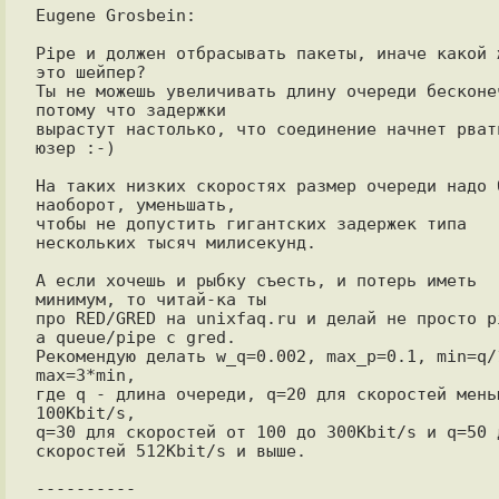
Eugene Grosbein:

Pipe и должен отбрасывать пакеты, иначе какой ж
это шейпер?

Ты не можешь увеличивать длину очереди бесконеч
потому что задержки

вырастут настолько, что соединение начнет рвать
юзер :-)

Hа таких низких скоростях размер очереди надо б
наоборот, уменьшать,

чтобы не допустить гигантских задержек типа 
нескольких тысяч милисекунд.

А если хочешь и рыбку съесть, и потерь иметь 
минимум, то читай-ка ты

про RED/GRED на unixfaq.ru и делай не просто pi
а queue/pipe с gred.

Рекомендую делать w_q=0.002, max_p=0.1, min=q/1
max=3*min,

где q - длина очереди, q=20 для скоростей меньш
100Kbit/s,

q=30 для скоростей от 100 до 300Kbit/s и q=50 д
скоростей 512Kbit/s и выше.

----------
