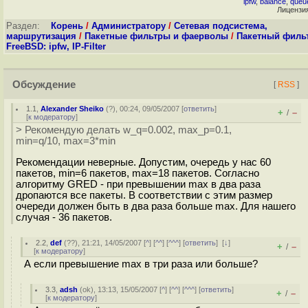
ipfw
,
balance
,
queu
Лицензи
Раздел:
Корень
/
Администратору
/
Сетевая подсистема,
маршрутизация
/
Пакетные фильтры и фаерволы
/
Пакетный филь
FreeBSD: ipfw, IP-Filter
Обсуждение
[
RSS
]
1.1
,
Alexander Sheiko
(
?
), 00:24, 09/05/2007 [
ответить
]
+
–
/
[
к модератору
]
> Рекомендую делать w_q=0.002, max_p=0.1,
min=q/10, max=3*min
Рекомендации неверные. Допустим, очередь у нас 60
пакетов, min=6 пакетов, max=18 пакетов. Согласно
алгоритму GRED - при превышении max в два раза
дропаются все пакеты. В соответствии с этим размер
очереди должен быть в два раза больше max. Для нашего
случая - 36 пакетов.
2.2
,
def
(
??
), 21:21, 14/05/2007 [
^
] [
^^
] [
^^^
] [
ответить
]
[
↓
]
+
–
/
[
к модератору
]
А если превышение max в три раза или больше?
3.3
,
adsh
(
ok
), 13:13, 15/05/2007 [
^
] [
^^
] [
^^^
] [
ответить
]
+
–
/
[
к модератору
]