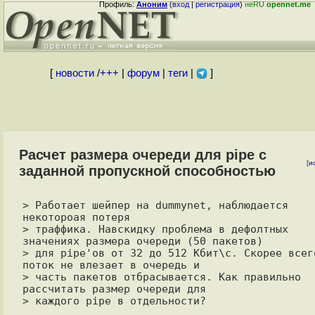
Профиль:
Аноним
(
вход
|
регистрация
)
неRU
opennet.me
[
новости
/
+++
|
форум
|
теги
|
]
Расчет размера очереди для pipe с
[
и
заданной пропускной способностью
> Работает шейпер на dummynet, наблюдается 
некотороая потеря

> траффика. Hавскидку проблема в дефолтных 
значениях размера очереди (50 пакетов)

> для pipe'ов от 32 до 512 Кбит\с. Скорее всего
поток не влезает в очередь и

> часть пакетов отбрасывается. Как правильно 
рассчитать размер очереди для

> каждого pipe в отдельности? 
