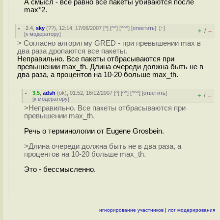
А смысл - всё равно все пакеты убиваются после
max*2.
2.4
,
sky
(
??
), 12:14, 17/06/2007 [
^
] [
^^
] [
^^^
] [
ответить
]
[
↑
]
+
–
/
[
к модератору
]
> Согласно алгоритму GRED - при превышении max в
два раза дропаются все пакеты.
Неправильно. Все пакеты отбрасываются при
превышении max_th. Длина очереди должна быть не в
два раза, а процентов на 10-20 больше max_th.
3.5
,
adsh
(
ok
), 01:52, 16/12/2007 [
^
] [
^^
] [
^^^
] [
ответить
]
+
–
/
[
к модератору
]
>Неправильно. Все пакеты отбрасываются при
превышении max_th.
Речь о терминологии от Eugene Grosbein.
>Длина очереди должна быть не в два раза, а
процентов на 10-20 больше max_th.
Это - бессмысленно.
игнорирование участников
|
лог модерирования