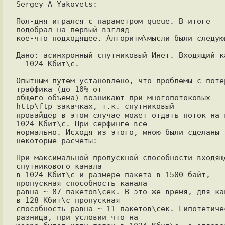
Sergey A Yakovets:

Пол-дня игрался с параметром queue. В итоге 
подобрал на первый взгляд

кое-что подходящее. Алгоритм\мысли были следующ
Дано: асинхронный спутниковый Инет. Входящий ка
- 1024 Кбит\с.

Опытным путем установлено, что проблемы с потер
траффика (до 10% от

общего объема) возникают при многопотоковых 
http\ftp закачках, т.к. спутниковый

провайдер в этом случае может отдать поток на в
1024 Кбит\с. При серфинге все

нормально. Исходя из этого, мною были сделаны 
некоторые расчеты:

При максимальной пропускной способности входяще
спутникового канала

в 1024 Кбит\с и размере пакета в 1500 байт, 
пропускная способность канала

равна ~ 87 пакетов\сек. В это же время, для кан
в 128 Кбит\с пропускная

способность равна ~ 11 пакетов\сек. Гипотетичес
разница, при условии что на
