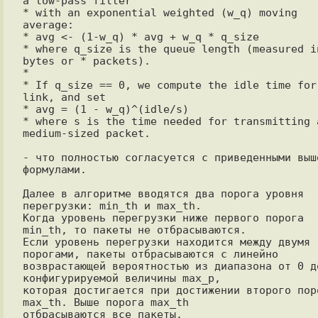
a low-pass filter

* with an exponential weighted (w_q) moving 
average:

* avg <- (1-w_q) * avg + w_q * q_size

* where q_size is the queue length (measured in
bytes or * packets).

*

* If q_size == 0, we compute the idle time for 
link, and set

* avg = (1 - w_q)^(idle/s)

* where s is the time needed for transmitting a
medium-sized packet.

- что полностью согласуется с приведенными выше
формулами.

Далее в алгоритме вводятся два порога уровня 
перегрузки: min_th и max_th. 

Когда уровень перегрузки ниже первого порога 
min_th, то пакеты не отбрасываются. 

Если уровень перегрузки находится между двумя 
порогами, пакеты отбрасываются с линейно 

возврастающей вероятностью из диапазона от 0 до
конфигурируемой величины max_p, 

которая достигается при достижении второго поро
max_th. Выше порога max_th 

отбрасываются все пакеты.
