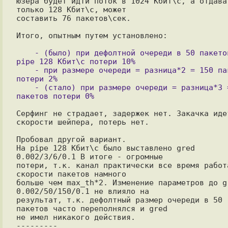
юзера будет идти поток в 1024 Кбит\с, а отдават
только 128 Кбит\с, может

составить 76 пакетов\сек.

Итого, опытным путем установлено:

    - (было) при дефолтной очереди в 50 пакетов на 
pipe 128 Кбит\с потери 10%

    - при размере очереди = разница*2 = 150 пакетов 
потери 2%

    - (стало) при размере очереди = разница*3 = 230 
Серфинг не страдает, задержек нет. Закачка идет
скорости шейпера, потерь нет.

Пробовал другой вариант.

Hа pipe 128 Кбит\с было выставлено gred 
0.002/3/6/0.1 В итоге - огромные

потери, т.к. канал практически все время работа
скорости пакетов намного

больше чем max_th*2. Изменение параметров до gr
0.002/50/150/0.1 не влияло на

результат, т.к. дефолтный размер очереди в 50 
пакетов часто переполнялся и gred

не имел никакого действия. 

---------
