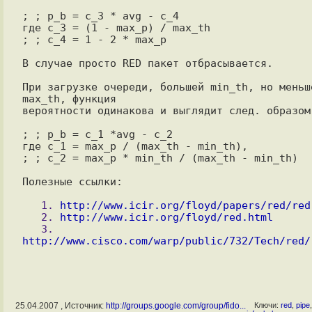
; ; p_b = c_3 * avg - c_4

где c_3 = (1 - max_p) / max_th

; ; c_4 = 1 - 2 * max_p

В случае просто RED пакет отбрасывается.

При загрузке очереди, большей min_th, но меньше
max_th, функция

вероятности одинакова и выглядит след. образом:
; ; p_b = c_1 *avg - c_2

где c_1 = max_p / (max_th - min_th),

; ; c_2 = max_p * min_th / (max_th - min_th)

Полезные ссылки:

   1. 
http://www.icir.org/floyd/papers/red/red
   2. 
http://www.icir.org/floyd/red.html
   3. 
http://www.cisco.com/warp/public/732/Tech/red/
25.04.2007 , Источник:
http://groups.google.com/group/fido...
Ключи:
red
,
pipe