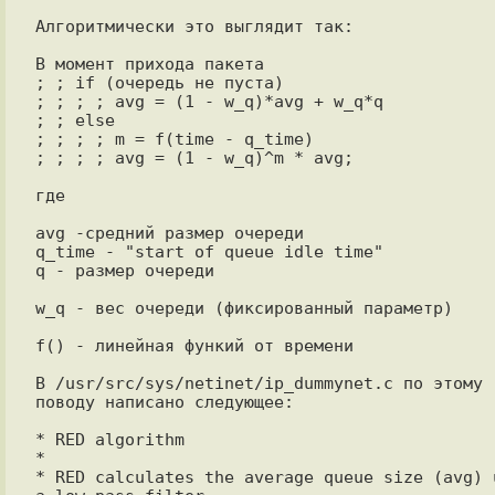
Алгоритмически это выглядит так:

В момент прихода пакета

; ; if (очередь не пуста)

; ; ; ; avg = (1 - w_q)*avg + w_q*q

; ; else

; ; ; ; m = f(time - q_time)

; ; ; ; avg = (1 - w_q)^m * avg;

где

avg -средний размер очереди

q_time - "start of queue idle time"

q - размер очереди

w_q - вес очереди (фиксированный параметр)

f() - линейная функий от времени

В /usr/src/sys/netinet/ip_dummynet.c по этому 
поводу написано следующее:

* RED algorithm

*

* RED calculates the average queue size (avg) u