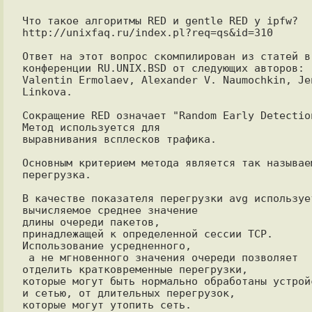
Что такое алгоритмы RED и gentle RED у ipfw?

http://unixfaq.ru/index.pl?req=qs&id=310

Ответ на этот вопрос скомпилирован из статей в 
конференции RU.UNIX.BSD от следующих авторов: 

Valentin Ermolaev, Alexander V. Naumochkin, Jen
Linkova.

Сокращение RED означает "Random Early Detection
Метод используется для

выравнивания всплесков трафика.

Основным критерием метода является так называем
перегрузка.

В качестве показателя перегрузки avg использует
вычисляемое среднее значение

длины очереди пакетов,

принадлежащей к определенной сессии TCP. 
Использование усредненного,

 а не мгновенного значения очереди позволяет 
отделить кратковременные перегрузки, 

которые могут быть нормально обработаны устройс
и сетью, от длительных перегрузок, 

которые могут утопить сеть.
