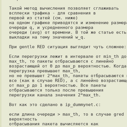
Такой метод вычисления позволяет сглаживать 
всплески трафика - для сравнения в

первой из статей (см. ниже)

на одном графике приводятся и изменение размера
очереди q, и усредненного размера 

очереди (avg) от времени. В той же статье есть 
выкладки на тему значений w_q.

При gentle RED ситуация выглядит чуть сложнее:

Если перегрузки лежит в интервале от min_th до 
max_th, то пакеты отбрасываются с линейно 

возрастающей от 0 до max_p вероятностью. Когда 
перегрузка превышает max_th, 

но не превышет 2*max_th, пакеты отбрасываются н
все (как в случае RED), а с линейно возрастающе
от max_p до 1 вероятностью. Все пакеты 
отбрасываются только после превышения

перегрузки канала значения 2*max_th.

Вот как это сделано в ip_dummynet.c:

если длина очереди > max_th, то в случае gred 
вероятность 

отбрасывания пакета вычисляется как
