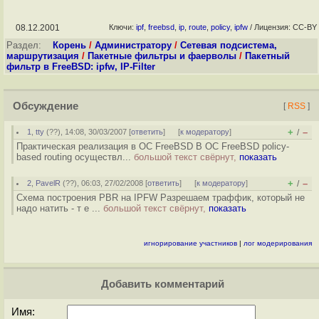
08.12.2001
Ключи:
ipf
,
freebsd
,
ip
,
route
,
policy
,
ipfw
/ Лицензия: CC-BY
Раздел:
Корень
/
Администратору
/
Сетевая подсистема,
маршрутизация
/
Пакетные фильтры и фаерволы
/
Пакетный
фильтр в FreeBSD: ipfw, IP-Filter
Обсуждение
[
RSS
]
+
–
1
,
tty
(
??
), 14:08, 30/03/2007 [
ответить
]
[
к модератору
]
/
Практическая реализация в ОС FreeBSD В ОС FreeBSD policy-
based routing осуществл...
большой текст свёрнут,
показать
+
–
2
,
PavelR
(
??
), 06:03, 27/02/2008 [
ответить
]
[
к модератору
]
/
Схема построения PBR на IPFW Разрешаем траффик, который не
надо натить - т е ...
большой текст свёрнут,
показать
игнорирование участников
|
лог модерирования
Добавить комментарий
Имя: