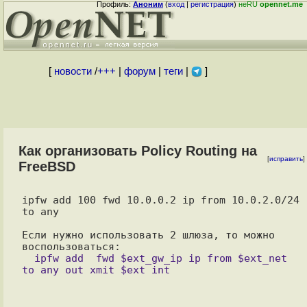
Профиль:
Аноним
(
вход
|
регистрация
)
неRU
opennet.me
[
новости
/
+++
|
форум
|
теги
|
]
Как организовать Policy Routing на
[
исправить
]
FreeBSD
ipfw add 100 fwd 10.0.0.2 ip from 10.0.2.0/24 
to any 

Если нужно использовать 2 шлюза, то можно 
  ipfw add  fwd $ext_gw_ip ip from $ext_net 