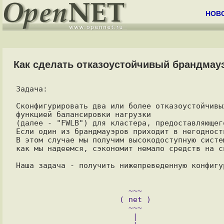
НОВ
Как сделать отказоустойчивый брандмауэ
Задача: 

Сконфигурировать два или более отказоустойчивы
функцией балансировки нагрузки

(далее - "FWLB") для кластера, предоставляющег
Если один из брандмауэров приходит в негодност
В этом случае мы получим высокодоступную систе
Наша задача - получить нижепреведенную конфигур
                         ~~~

                       ( net )

                         ~~~

                          |
