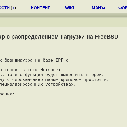
ОСТИ
(
+
)
КОНТЕНТ
WIKI
MAN'ы
ФО
р с распределением нагрузки на FreeBSD
х брандмауэра на базе IPF с

о сервис в сети Интернет.

ь, то его функции будет выполнять второй. 

му с черезвычайно малым временем простоя и, 

ацию:
