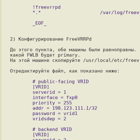
        !freevrrpd

До этого пункта, обе машины были равноправны. 
какой FWLB будет primary.

На этой машине скопируйте /usr/local/etc/freev
Отредактируйте файл, как показано ниже:

        # public-facing VRID

        [VRID]

        serverid = 1

        interface = fxp0

        priority = 255

        addr = 198.123.111.1/32

        password = vrid1

        # backend VRID

        [VRID]

        serverid = 2
