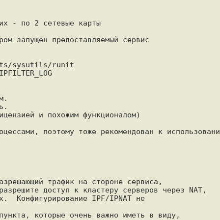
их - по 2 сетевые карты

ром запущен предоставляемый сервис

ts/sysutils/runit

PFILTER_LOG

.

. 

ицензией и похожим функционалом)

оцессами, поэтому тоже рекомендован к использованию
азрешающий трафик на стороне сервиса, 

разрешите доступ к кластеру серверов через NAT, 

х.  Конфигурирование IPF/IPNAT не

пункта, которые очень важно иметь в виду, 
