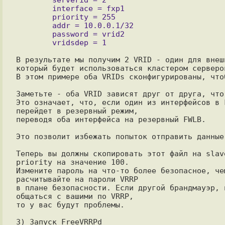
        interface = fxp1

        priority = 255

        addr = 10.0.0.1/32

        password = vrid2

В результате мы получим 2 VRID - один для внеш
который будет использоваться кластером серверов
Заметьте - оба VRID зависят друг от друга, что
Это означает, что, если один из интерфейсов в 
перейдет в резервный режим,

переводя оба интерфейса на резервный FWLB. 

Это позволит избежать попыток отправить данные
Теперь вы должны скопировать этот файл на slav
priority на значение 100.

Измените пароль на что-то более безопасное, че
расчитывайте на пароли VRRP

в плане безопасности. Если другой брандмауэр, 
общаться с вашими по VRRP,

3) Запуск FreeVRRPd
