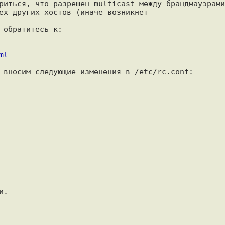
риться, что разрешен multicast между брандмауэрами 
ех других хостов (иначе возникнет

ml
.
