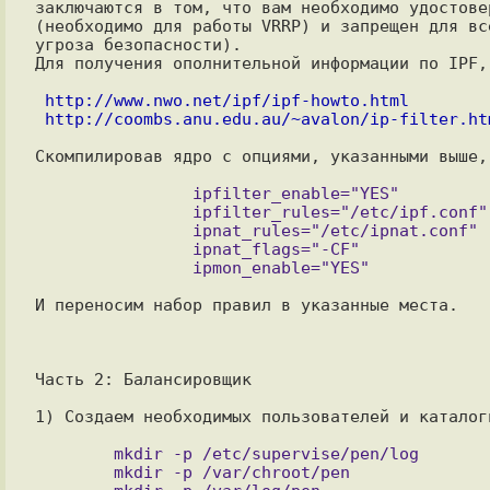
заключаются в том, что вам необходимо удостове
(необходимо для работы VRRP) и запрещен для вс
угроза безопасности).

http://www.nwo.net/ipf/ipf-howto.html
http://coombs.anu.edu.au/~avalon/ip-filter.ht
                ipfilter_enable="YES"

                ipfilter_rules="/etc/ipf.conf"

                ipnat_rules="/etc/ipnat.conf" 

                ipnat_flags="-CF"

И переносим набор правил в указанные места.

Часть 2: Балансировщик

1) Создаем необходимых пользователей и каталоги
        mkdir -p /etc/supervise/pen/log

        mkdir -p /var/chroot/pen
