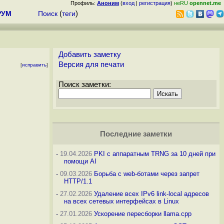
Профиль:
Аноним
(
вход
|
регистрация
)
неRU
opennet.me
РУМ
Поиск
(
теги
)
Добавить заметку
Версия для печати
[
исправить
]
Поиск заметки:
Последние заметки
-
19.04.2026
PKI с аппаратным TRNG за 10 дней при
помощи AI
-
09.03.2026
Борьба с web-ботами через запрет
HTTP/1.1
-
27.02.2026
Удаление всех IPv6 link-local адресов
на всех сетевых интерфейсах в Linux
-
27.01.2026
Ускорение пересборки llama.cpp