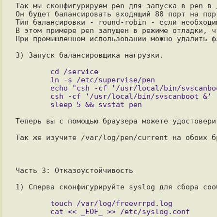
Так мы сконфигурируем pen для запуска в pen в 
Он будет балансировать входящий 80 порт на пор
Тип балансировки - round-robin - если необходи
В этом примере pen запущен в режиме отладки, ч
3) Запуск балансировщика нагрузки.

        cd /service

        ln -s /etc/supervise/pen

        echo "csh -cf '/usr/local/bin/svscanboot &'" >> /etc/rc.local

        csh -cf '/usr/local/bin/svscanboot &'

Теперь вы с помощью браузера можете удостовери
Так же изучите /var/log/pen/current на обоих бр
Часть 3: Отказоустойчивость

1) Сперва сконфигурируйте syslog для сбора сооб
        touch /var/log/freevrrpd.log
