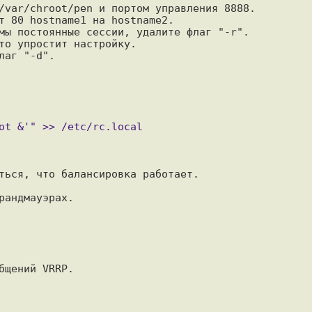
/var/chroot/pen и портом управления 8888. 

т 80 hostname1 на hostname2. 

мы постоянные сессии, удалите флаг "-r".

то упростит настройку. 

ться, что балансировка работает.

андмауэрах.

щений VRRP.
