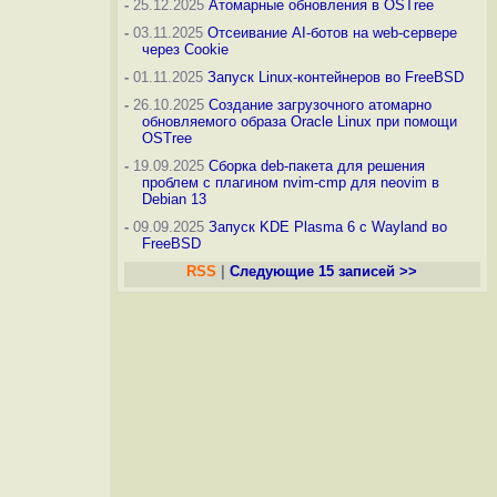
-
25.12.2025
Атомарные обновления в OSTree
-
03.11.2025
Отсеивание AI-ботов на web-сервере
через Cookie
-
01.11.2025
Запуск Linux-контейнеров во FreeBSD
-
26.10.2025
Создание загрузочного атомарно
обновляемого образа Oracle Linux при помощи
OSTree
-
19.09.2025
Сборка deb-пакета для решения
проблем с плагином nvim-cmp для neovim в
Debian 13
-
09.09.2025
Запуск KDE Plasma 6 с Wayland во
FreeBSD
RSS
|
Следующие 15 записей >>