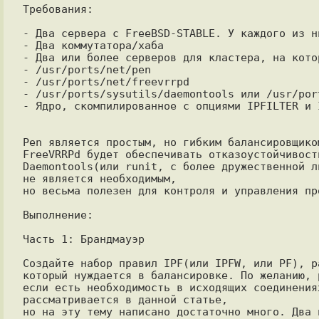
Требования:

- Два сервера с FreeBSD-STABLE. У каждого из н
- Два коммутатора/хаба

- Два или более серверов для кластера, на кото
- /usr/ports/net/pen

- /usr/ports/net/freevrrpd

- /usr/ports/sysutils/daemontools или /usr/por
- Ядро, скомпилированное с опциями IPFILTER и I
Pen является простым, но гибким балансировщиком
FreeVRRPd будет обеспечивать отказоустойчивость
Daemontools(или runit, с более дружественной л
не является необходимым,

но весьма полезен для контроля и управления пр
Выполнение:

Часть 1: Брандмауэр

Создайте набор правил IPF(или IPFW, или PF), р
который нуждается в балансировке. По желанию, 
если есть необходимость в исходящих соединения
рассматривается в данной статье,

но на эту тему написано достаточно много. Два 