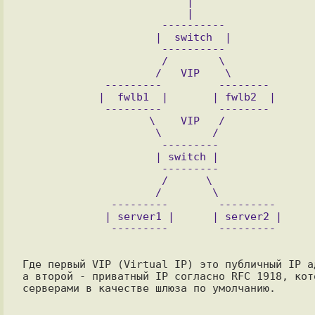
                          |

                          |

                      ----------

                     |  switch  |

                      ---------- 

                      /        \

                     /   VIP    \

             ---------         --------

            |  fwlb1  |       | fwlb2  |

             ---------         --------

                    \    VIP   /

                     \        /

                      ---------

                     | switch |

                      ---------

                      /      \ 

                     /        \

              ---------        ---------

             | server1 |      | server2 |

Где первый VIP (Virtual IP) это публичный IP а
а второй - приватный IP согласно RFC 1918, кот
серверами в качестве шлюза по умолчанию.
