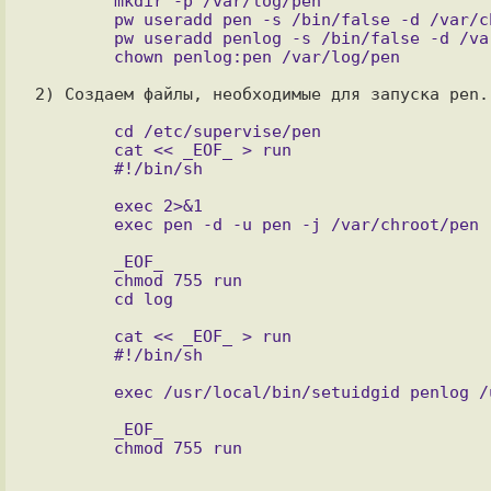
        mkdir -p /var/log/pen

        pw useradd pen -s /bin/false -d /var/chroot/pen

        pw useradd penlog -s /bin/false -d /var/chroot/pen

2) Создаем файлы, необходимые для запуска pen.

        cd /etc/supervise/pen

        cat << _EOF_ > run

        exec 2>&1

        _EOF_

        chmod 755 run

        cd log

        cat << _EOF_ > run

        #!/bin/sh

        _EOF_
