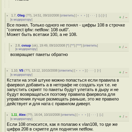
1.7
,
Oleg
(
??
), 14:51, 09/10/2008 [
ответить
] [
﹢﹢﹢
] [
· · ·
]
[
↓
] [
↑
]
+
–
/
[
к модератору
]
Все понял. Только одного не понял - цифры 108 в строчке
"connect ipfw: netflow: 108 out0".
Может быть всетаки 100, а не 108.
2.8
,
cvsup
(
ok
), 19:49, 09/10/2008 [
^
] [
^^
] [
^^^
] [
ответить
]
+
–
/
[
к модератору
]
возвращает пакеты обратно
1.10
,
VS
(
??
), 13:12, 10/10/2008 [
ответить
] [
﹢﹢﹢
] [
· · ·
]
[
↑
]
+
–
/
[
к модератору
]
Кстати на этой штуке можно попасться если правила в
фаервол добавить а в нетграфе не создать хук т.е. не
запустить скрипт то пакеты будут улетать в дыру и не
будут возвращаться поэтому правила фаервола для
управления лучше размещать раньше, это же правило
действует и для ната с правилом диверт.
1.11
,
Alex
(
??
), 16:04, 10/10/2008 [
ответить
] [
﹢﹢﹢
] [
· · ·
]
[
↓
]
+
–
/
[
к модератору
]
Если 108 относится, как я полагаю к vlan108, то где же
цифра 208 в скрипте для поднятия netflow.