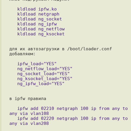
   kldload ipfw.ko

   kldload netgraph

   kldload ng_socket

   kldload ng_ipfw

   kldload ng_netflow

для их автозагрузки в /boot/loader.conf 
добавляем: 

   ipfw_load="YES"

   ng_netflow_load="YES"

   ng_socket_load="YES"

   ng_ksocket_load="YES"

в ipfw правила

   ipfw add 02210 netgraph 100 ip from any to 
any via vlan108

   ipfw add 02220 netgraph 100 ip from any to 