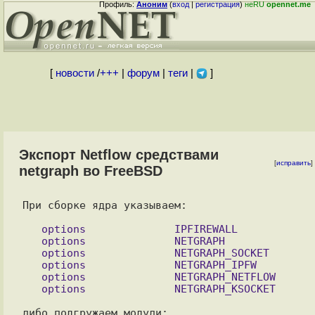
Профиль:
Аноним
(
вход
|
регистрация
)
неRU
opennet.me
[
новости
/
+++
|
форум
|
теги
|
]
Экспорт Netflow средствами
[
исправить
]
netgraph во FreeBSD
При сборке ядра указываем:

   options		IPFIREWALL

   options		NETGRAPH

   options		NETGRAPH_SOCKET

   options		NETGRAPH_IPFW

   options		NETGRAPH_NETFLOW

либо подгружаем модули:
