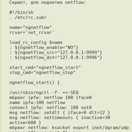
Скрипт, для поднятия netflow:

#!/bin/sh

. /etc/rc.subr

name="ngnetflow"

rcvar=`set_rcvar`

load_rc_config $name

: ${ngnetflow_enable="NO"}

: ${ngnetflow_src="127.0.0.1:9999"}

: ${ngnetflow_dst="127.0.0.1:9996"}

start_cmd="ngnetflow_start"

stop_cmd="ngnetflow_stop"

ngnetflow_start() {

/usr/sbin/ngctl -f- <<-SEQ

mkpeer ipfw: netflow 100 iface0

name ipfw:100 netflow

connect ipfw: netflow: 108 out0

msg netflow: setdlt { iface=0 dlt=12 }

msg netflow: settimeouts { inactive=30 
active=600 }

mkpeer netflow: ksocket export inet/dgram/udp
