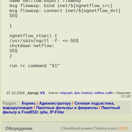
name netflow:export flowexp

msg flowexp: bind inet/${ngnetflow_src}

msg flowexp: connect inet/${ngnetflow_dst}

SEQ

}

ngnetflow_stop() {

/usr/sbin/ngctl -f- <<-SEQ

shutdown netflow:

SEQ

}

07.10.2008 ,
Автор:
VS
Ключи:
netgraph
,
ifpw
,
freebsd
,
netflow
,
traffic
/ Лицензия:
CC-BY
Раздел:
Корень
/
Администратору
/
Сетевая подсистема,
маршрутизация
/
Пакетные фильтры и фаерволы
/
Пакетный
фильтр в FreeBSD: ipfw, IP-Filter
Обсуждение
[
Линейный режим
|
Показать все
|
RSS
]