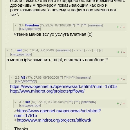
осилит, имхо.Убив на это здорово больше времени чем с
доходчивым примером показывающим как оно и
рассказывающим "а почему и нафига оно именно вот
так".
3.4
,
Freedom
(
?
), 23:32, 07/10/2008 [
^
] [
^^
] [
^^^
] [
ответить
]
+
–
/
[
к модератору
]
чтение манов вслух услуга платная (с)
1.5
,
set
(
ok
), 19:54, 08/10/2008 [
ответить
] [
﹢﹢﹢
] [
· · ·
]
[
↓
] [
↑
]
+
–
/
[
к модератору
]
а можно ipfw заменить на pf, и зделать подобное ?
2.6
,
VS
(
??
), 07:06, 09/10/2008 [
^
] [
^^
] [
^^^
] [
ответить
]
+
–
/
[
к модератору
]
https://www.opennet.ru/opennews/art.shtml?num=17815
http://www.mindrot.org/projects/pfflowd/
3.9
,
set
(
ok
), 22:05, 09/10/2008 [
^
] [
^^
] [
^^^
] [
ответить
]
+
–
/
[
к модератору
]
>
https://www.opennet.ru/opennews/art.shtml?
num=17815
>
http://www.mindrot.org/projects/pfflowd/
Thanks