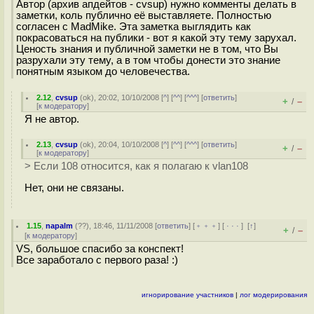
Автор (архив апдейтов - cvsup) нужно комменты делать в
заметки, коль публично её выставляете. Полностью
согласен с MadMike. Эта заметка выглядить как
покрасоваться на публики - вот я какой эту тему зарухал.
Ценость знания и публичной заметки не в том, что Вы
разрухали эту тему, а в том чтобы донести это знание
понятным языком до человечества.
2.12
,
cvsup
(
ok
), 20:02, 10/10/2008 [
^
] [
^^
] [
^^^
] [
ответить
]
+
–
/
[
к модератору
]
Я не автор.
2.13
,
cvsup
(
ok
), 20:04, 10/10/2008 [
^
] [
^^
] [
^^^
] [
ответить
]
+
–
/
[
к модератору
]
> Если 108 относится, как я полагаю к vlan108
Нет, они не связаны.
1.15
,
napalm
(
??
), 18:46, 11/11/2008 [
ответить
] [
﹢﹢﹢
] [
· · ·
]
[
↑
]
+
–
/
[
к модератору
]
VS, большое спасибо за конспект!
Все заработало с первого раза! :)
игнорирование участников
|
лог модерирования