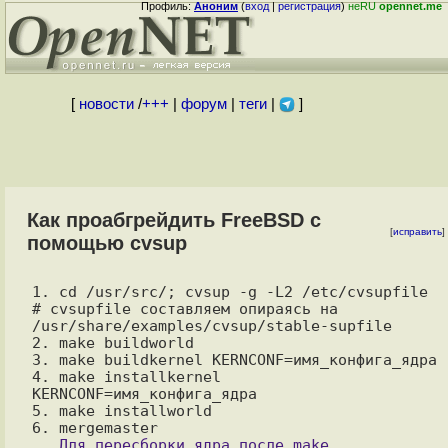
Профиль:
Аноним
(
вход
|
регистрация
)
неRU
opennet.me
[
новости
/
+++
|
форум
|
теги
|
]
Как проабгрейдить FreeBSD с
[
исправить
]
помощью cvsup
1. cd /usr/src/; cvsup -g -L2 /etc/cvsupfile 
# cvsupfile составляем опираясь на 
/usr/share/examples/cvsup/stable-supfile

2. make buildworld

3. make buildkernel KERNCONF=имя_конфига_ядра

4. make installkernel 
KERNCONF=имя_конфига_ядра

5. make installworld

   Для пересборки ядра после make 