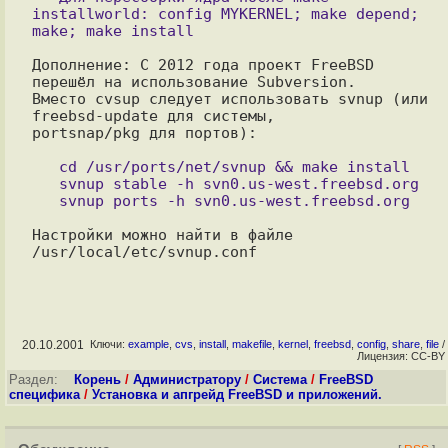
installworld: config MYKERNEL; make depend; 
Дополнение: C 2012 года проект FreeBSD 
перешёл на использование Subversion.

Вместо cvsup следует использовать svnup (или 
freebsd-update для системы,

portsnap/pkg для портов):

   cd /usr/ports/net/svnup && make install

   svnup stable -h svn0.us-west.freebsd.org 

Настройки можно найти в файле 
20.10.2001
Ключи:
example
,
cvs
,
install
,
makefile
,
kernel
,
freebsd
,
config
,
share
,
file
/
Лицензия: CC-BY
Раздел:
Корень
/
Администратору
/
Система
/
FreeBSD
специфика
/
Установка и апгрейд FreeBSD и приложений.