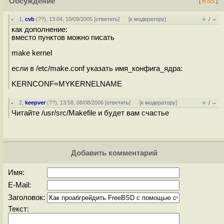
Обсуждение
[
RSS
]
+
–
1
,
cvb
(
??
), 13:04, 10/09/2005 [
ответить
]
[
к модератору
]
/
как дополнение:
вместо пунктов можно писать
make kernel
если в /etc/make.conf указать имя_конфига_ядра:
KERNCONF=MYKERNELNAME
+
–
2
,
keepver
(
??
), 13:58, 08/08/2006 [
ответить
]
[
к модератору
]
/
Читайте /usr/src/Makefile и будет вам счастье
Добавить комментарий
Имя:
E-Mail:
Заголовок:
Текст: