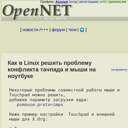
Профиль:
Аноним
(
вход
|
регистрация
)
неRU
opennet.me
[
новости
/
+++
|
форум
|
теги
|
]
Как в Linux решить проблему
конфликта тачпада и мыши на
[
исправить
]
ноутбуке
Некоторые проблемы совместной работы мыши и 
Touchpad можно решить,

Ниже пример настройки  Touchpad и внешней 
мыши для X.Org:
