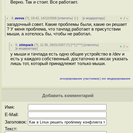
Верно. Так и стоит. Все работает.
+
–
4
,
avova
(
?
), 19:42, 14/12/2006 [
ответить
]
[
↑
] [
к модератору
]
/
загадочный совет. Какие проблемы были, какие он решает
? У меня проблема, что тачпад работает в присутствии
мыши, а хотелось бы, чтобы не работал.
5
,
stimpack
(
?
), 11:36, 26/01/2007 [
^
] [
^^
] [
^^^
] [
ответить
]
+
–
/
[
к модератору
]
у мыши и тачпада есть одно общее устройство в /dev и
есть у каждого собственный. достаточно в иксах указать
лишь тот, который принадлежит только мыши.
игнорирование участников
|
лог модерирования
Добавить комментарий
Имя:
E-Mail:
Заголовок:
Текст: