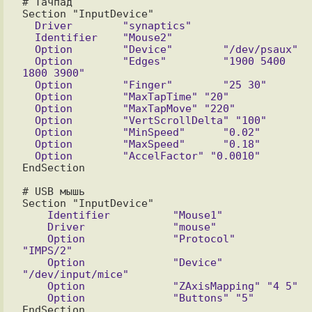
# Тачпад

  Driver        "synaptics"

  Identifier    "Mouse2"

  Option        "Device"        "/dev/psaux"

  Option        "Edges"         "1900 5400 
1800 3900"

  Option        "Finger"        "25 30"

  Option        "MaxTapTime" "20"

  Option        "MaxTapMove" "220"

  Option        "VertScrollDelta" "100"

  Option        "MinSpeed"      "0.02"

  Option        "MaxSpeed"      "0.18"

EndSection

# USB мышь

    Identifier          "Mouse1"

    Driver              "mouse"

    Option              "Protocol"    
"IMPS/2"

    Option              "Device"      
"/dev/input/mice"

    Option              "ZAxisMapping" "4 5"

EndSection
