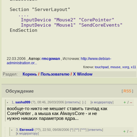
   ....

    InputDevice "Mouse2" "CorePointer"

22.03.2006 ,
Автор:
rmcgowan
, Источник:
http://www.debian-
administration.or...
Ключи:
touchpad
,
mouse
,
xorg
,
x11
Раздел:
Корень
/
Пользователю
/
X Window
Обсуждение
[
RSS
]
+
–
1
,
sasha999
(
?
), 08:46, 26/03/2006 [
ответить
]
[
↓
] [
к модератору
]
/
вообще-то никто не мешает ставить тачпад как
CorePointer , а мыша как AlwaysCore - и не
нужно никаких параметров ядра...
3
,
Евгений
(
??
), 22:50, 09/08/2006 [
^
] [
^^
] [
^^^
] [
ответить
]
+
–
/
[
к модератору
]