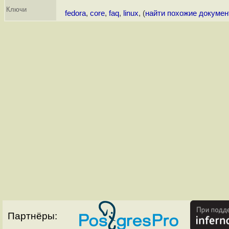
Ключи
fedora
,
core
,
faq
,
linux
, (
найти похожие докуме
Партнёры: