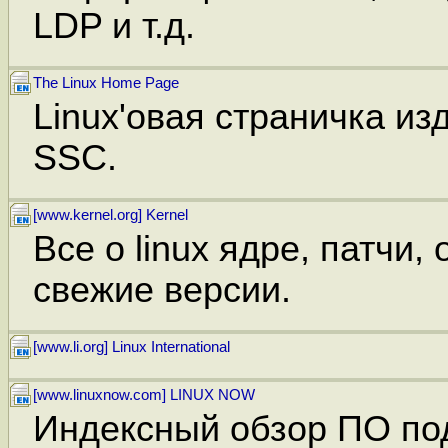
LDP и т.д.
The Linux Home Page
Linux'овая страничка из
SSC.
[www.kernel.org] Kernel
Все о linux ядре, патчи,
свежие версии.
[www.li.org] Linux International
[www.linuxnow.com] LINUX NOW
Индексный обзор ПО под 