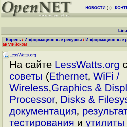
НОВОСТИ
(
+
)
КОНТ
Lin
Корень
/
Информационные ресурсы
/
Информационные р
английском
LessWatts.org
На сайте
LessWatts.org
с
советы
(
Ethernet
,
WiFi /
Wireless
,
Graphics & Disp
Processor
,
Disks & Files
документация
,
результа
тестирования
и
утилиты