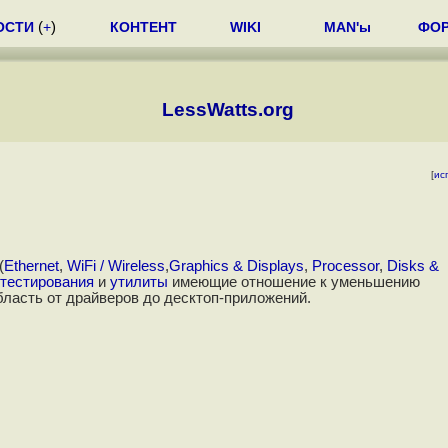
ОСТИ
(
+
)
КОНТЕНТ
WIKI
MAN'ы
ФО
LessWatts.org
[
ис
(
Ethernet
,
WiFi / Wireless
,
Graphics & Displays
,
Processor
,
Disks &
 тестирования
и
утилиты
имеющие отношение к уменьшению
бласть от драйверов до десктоп-приложений.