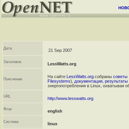
НОВ
Дата
21 Sep 2007
Заголовок
LessWatts.org
На сайте
LessWatts.org
собраны
советы
Пояснение
Filesystems
),
документация
,
результаты
энергопотребления в Linux, охватывая о
URL
http://www.lesswatts.org
Флаг
english
Система
linux