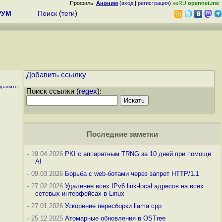
Профиль:
Аноним
(
вход
|
регистрация
)
неRU
opennet.me
РУМ
Поиск
(
теги
)
Добавить ссылку
править
]
Поиск ссылки (
regex
):
Последние заметки
-
19.04.2026
PKI с аппаратным TRNG за 10 дней при помощи
AI
-
09.03.2026
Борьба с web-ботами через запрет HTTP/1.1
-
27.02.2026
Удаление всех IPv6 link-local адресов на всех
сетевых интерфейсах в Linux
-
27.01.2026
Ускорение пересборки llama.cpp
-
25.12.2025
Атомарные обновления в OSTree