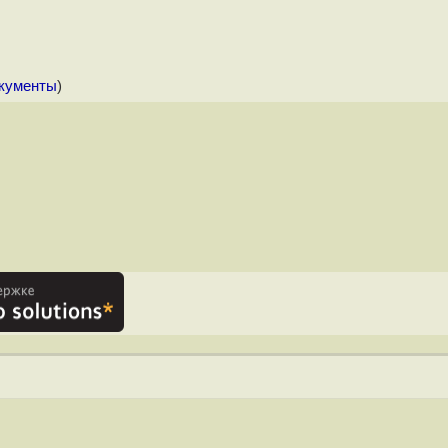
окументы
)