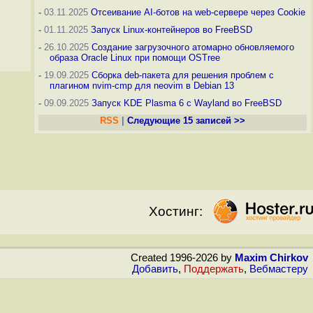
-
03.11.2025
Отсеивание AI-ботов на web-сервере через Cookie
-
01.11.2025
Запуск Linux-контейнеров во FreeBSD
-
26.10.2025
Создание загрузочного атомарно обновляемого
образа Oracle Linux при помощи OSTree
-
19.09.2025
Сборка deb-пакета для решения проблем с
плагином nvim-cmp для neovim в Debian 13
-
09.09.2025
Запуск KDE Plasma 6 с Wayland во FreeBSD
RSS
|
Следующие 15 записей >>
Хостинг:
Created 1996-2026 by
Maxim Chirkov
Добавить
,
Поддержать
,
Вебмастеру