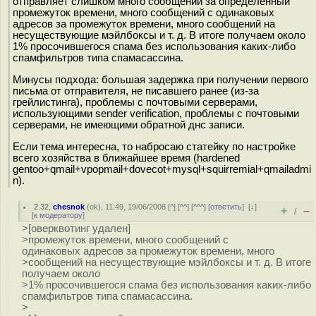
отправляет слишком много сообщений за определенный
промежуток времени, много сообщений с одинаковых
адресов за промежуток времени, много сообщений на
несуществующие мэйлбоксы и т. д. В итоге получаем около
1% просочившегося спама без использования каких-либо
спамфильтров типа спамасассина.
Минусы подхода: большая задержка при получении первого
письма от отправителя, не писавшего ранее (из-за
грейлистинга), проблемы с почтовыми серверами,
использующими sender verification, проблемы с почтовыми
серверами, не имеющими обратной днс записи.
Если тема интересна, то набросаю статейку по настройке
всего хозяйства в ближайшее время (hardened
gentoo+qmail+vpopmail+dovecot+mysql+squirremial+qmailadmi
n).
2.32
,
chesnok
(
ok
), 11:49, 19/06/2008 [
^
] [
^^
] [
^^^
] [
ответить
]
[
↓
]
+
–
/
[
к модератору
]
>[оверквотинг удален]
>промежуток времени, много сообщений с
одинаковых адресов за промежуток времени, много
>сообщений на несуществующие мэйлбоксы и т. д. В итоге
получаем около
>1% просочившегося спама без использования каких-либо
спамфильтров типа спамасассина.
>