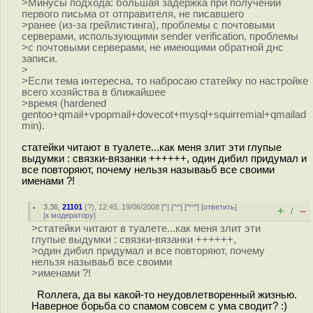
>Минусы подхода: большая задержка при получении
первого письма от отправителя, не писавшего
>ранее (из-за грейлистинга), проблемы с почтовыми
серверами, использующими sender verification, проблемы
>с почтовыми серверами, не имеющими обратной днс
записи.
>
>Если тема интересна, то набросаю статейку по настройке
всего хозяйства в ближайшее
>время (hardened
gentoo+qmail+vpopmail+dovecot+mysql+squirremial+qmailad
min).
статейки читают в туалете...как меня злит эти глупые
выдумки : связки-вязанки ++++++, один дибил придумал и
все повторяют, почему нельзя называьб все своими
именами ?!
3.36
,
21101
(
?
), 12:45, 19/06/2008 [
^
] [
^^
] [
^^^
] [
ответить
]
+
–
/
[
к модератору
]
>статейки читают в туалете...как меня злит эти
глупые выдумки : связки-вязанки ++++++,
>один дибил придумал и все повторяют, почему
нельзя называьб все своими
>именами ?!
Rоллега, да вы какой-то неудовлетворенный жизнью.
Наверное борьба со спамом совсем с ума сводит? :)