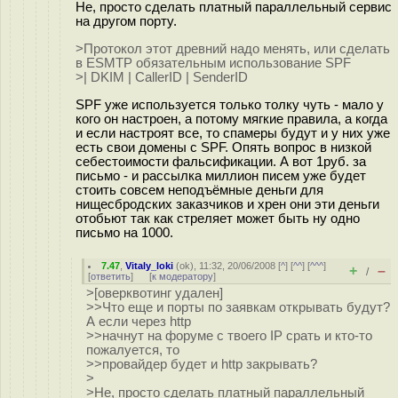
Не, просто сделать платный параллельный сервис
на другом порту.
>Протокол этот древний надо менять, или сделать
в ESMTP обязательным использование SPF
>| DKIM | CallerID | SenderID
SPF уже используется только толку чуть - мало у
кого он настроен, а потому мягкие правила, а когда
и если настроят все, то спамеры будут и у них уже
есть свои домены с SPF. Опять вопрос в низкой
себестоимости фальсификации. А вот 1руб. за
письмо - и рассылка миллион писем уже будет
стоить совсем неподъёмные деньги для
нищесбродских заказчиков и хрен они эти деньги
отобьют так как стреляет может быть ну одно
письмо на 1000.
7.47
,
Vitaly_loki
(
ok
), 11:32, 20/06/2008 [
^
] [
^^
] [
^^^
]
+
–
/
[
ответить
]
[
к модератору
]
>[оверквотинг удален]
>>Что еще и порты по заявкам открывать будут?
А если через http
>>начнут на форуме с твоего IP срать и кто-то
пожалуется, то
>>провайдер будет и http закрывать?
>
>Не, просто сделать платный параллельный