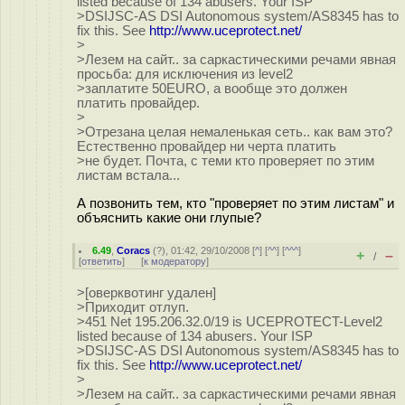
listed because of 134 abusers. Your ISP
>DSIJSC-AS DSI Autonomous system/AS8345 has to
fix this. See
http://www.uceprotect.net/
>
>Лезем на сайт.. за саркастическими речами явная
просьба: для исключения из level2
>заплатите 50EURO, а вообще это должен
платить провайдер.
>
>Отрезана целая немаленькая сеть.. как вам это?
Естественно провайдер ни черта платить
>не будет. Почта, с теми кто проверяет по этим
листам встала...
А позвонить тем, кто "проверяет по этим листам" и
объяснить какие они глупые?
6.49
,
Coracs
(
?
), 01:42, 29/10/2008 [
^
] [
^^
] [
^^^
]
+
–
/
[
ответить
]
[
к модератору
]
>[оверквотинг удален]
>Приходит отлуп.
>451 Net 195.206.32.0/19 is UCEPROTECT-Level2
listed because of 134 abusers. Your ISP
>DSIJSC-AS DSI Autonomous system/AS8345 has to
fix this. See
http://www.uceprotect.net/
>
>Лезем на сайт.. за саркастическими речами явная