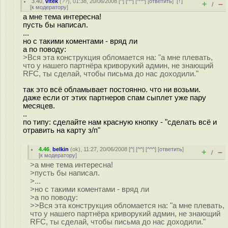
3.40
,
vitek
(
??
), 01:38, 20/06/2008 [
^
] [
^^
] [
^^^
] [
ответить
]
[
↑
]
+
–
/
[
к модератору
]
а мне тема интересна!
пусть бы написал.
...
но с такими коментами - вряд ли
а по поводу:
>Вся эта конструкция обломается на: "а мне плевать,
что у нашего партнёра криворукий админ, не знающий
RFC, ты сделай, чтобы письма до нас доходили."
так это всё обламывает постоянно. что ни возьми.
даже если от этих партнеров спам сыплет уже пару
месяцев.
..
по типу: сделайте нам красную кнопку - "сделать всё и
отравить на карту з/п"
4.46
,
belkin
(
ok
), 11:27, 20/06/2008 [
^
] [
^^
] [
^^^
] [
ответить
]
+
–
/
[
к модератору
]
>а мне тема интересна!
>пусть бы написал.
>...
>но с такими коментами - вряд ли
>а по поводу:
>>Вся эта конструкция обломается на: "а мне плевать,
что у нашего партнёра криворукий админ, не знающий
RFC, ты сделай, чтобы письма до нас доходили."