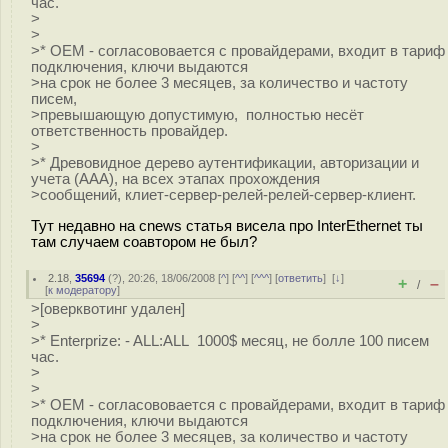
час.
>
>
>* OEM - cогласововается с провайдерами, входит в тариф
подключения, ключи выдаются
>на срок не более 3 месяцев, за количество и частоту
писем,
>превышающую допустимую, полностью несёт
ответственность провайдер.
>
>* Древовидное дерево аутентификации, авторизации и
учета (ААА), на всех этапах прохождения
>сообщений, клиет-сервер-релей-релей-сервер-клиент.
Тут недавно на cnews статья висела про InterEthernet ты
там случаем соавтором не был?
2.18
,
35694
(
?
), 20:26, 18/06/2008 [
^
] [
^^
] [
^^^
] [
ответить
]
[
↓
]
+
–
/
[
к модератору
]
>[оверквотинг удален]
>
>* Enterprize: - ALL:ALL 1000$ месяц, не болле 100 писем
час.
>
>
>* OEM - cогласововается с провайдерами, входит в тариф
подключения, ключи выдаются
>на срок не более 3 месяцев, за количество и частоту