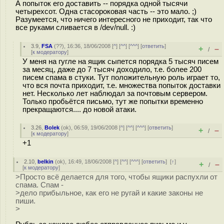
А попыток его доставить -- порядка одной тысячи
четырехсот. Одна стасороковая часть -- это мало. ;)
Разумеется, что ничего интересного не приходит, так что
все руками сливается в /dev/null. :)
3.9
,
FSA
(
??
), 16:36, 18/06/2008 [
^
] [
^^
] [
^^^
] [
ответить
]
+
–
/
[
к модератору
]
У меня на гугле на ящик сыпется порядка 5 тысяч писем
за месяц, даже до 7 тысяч доходило, т.е. более 200
писем спама в стуки. Тут положительную роль играет то,
что вся почта приходит, т.е. множества попыток доставки
нет. Несколько лет наблюдал за почтовым сервером.
Только пробьётся письмо, тут же попытки временно
прекращаются.... до новой атаки.
3.26
,
Bolek
(
ok
), 06:59, 19/06/2008 [
^
] [
^^
] [
^^^
] [
ответить
]
+
–
/
[
к модератору
]
+1
2.10
,
belkin
(
ok
), 16:49, 18/06/2008 [
^
] [
^^
] [
^^^
] [
ответить
]
[
↑
]
+
–
/
[
к модератору
]
>Просто всё делается для того, чтобы ящики распухли от
спама. Спам -
>дело прибыльное, как его не ругай и какие законы не
пиши.
>