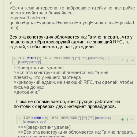
>
>Если тема интересна, то набросаю статейку по настройке
всего хозяйства в ближайшее
>время (hardened
gentoo+qmail+vpopmail+dovecot+mysql+squirremial+qmailad
min).
Вся эта конструкция обломается на: "а мне плевать, что у
нашего партнёра криворукий админ, не знающий RFC, ты
сделай, чтобы письма до нас доходили."
3.38
,
21101
(
?
), 16:57, 19/06/2008 [
^
] [
^^
] [
^^^
] [
ответить
]
[
↓
]
+
–
/
[
к модератору
]
>>[оверквотинг удален]
>Вся эта конструкция обломается на: "а мне
плевать, что у нашего партнёра
>криворукий админ, не знающий RFC, ты сделай, чтобы
письма до нас
>доходили."
Пока не обламывается, конструкция работает на
почтовых серверах двух интернет провайдеров.
4.39
,
belkin
(
ok
), 19:51, 19/06/2008 [
^
] [
^^
] [
^^^
] [
ответить
]
+
–
/
[
к модератору
]
>>>[оверквотинг удален]
>>Вся эта конструкция обломается на: "а мне плевать,