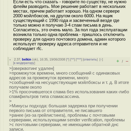
Если есть что сказать - говорите по существу, не нужно
флейм разводить. Мое решение работает в нескольких
местах, причем работает хорошо. На одном сервере
2000 мэйлбоксов, на другом около 6000. На ящик
существующий с 1990 года и засвеченный везде где
только можно я получаю 3-4 спам письма в день.
Согласитесь, это очень мало. За пол года эксплуатации
возникла только одна проблема - пришлось отключить
проверку для одного почтового домена, админ которого
использует проверку адреса отправителя и не
соблюдает rfc.
2.37
,
belkin
(
ok
), 16:35, 19/06/2008 [
^
] [
^^
] [
^^^
] [
ответить
]
[
↑
]
+
–
/
[
к модератору
]
>[оверквотинг удален]
>промежуток времени, много сообщений с одинаковых
адресов за промежуток времени, много
>сообщений на несуществующие мэйлбоксы и т. д. В итоге
получаем около
>1% просочившегося спама без использования каких-либо
спамфильтров типа спамасассина.
>
>Минусы подхода: большая задержка при получении
первого письма от отправителя, не писавшего
>ранее (из-за грейлистинга), проблемы с почтовыми
серверами, использующими sender verification, проблемы
>с почтовыми серверами, не имеющими обратной днс
записи.