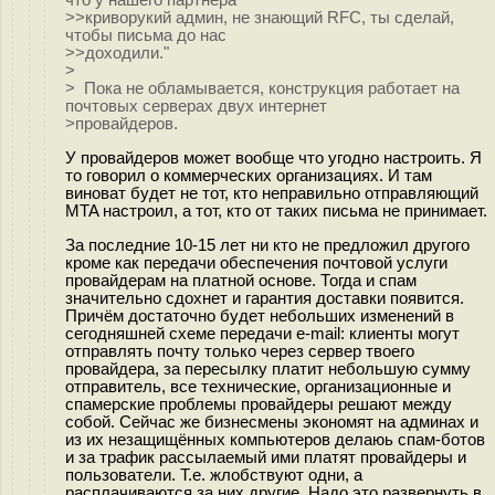
что у нашего партнёра
>>криворукий админ, не знающий RFC, ты сделай,
чтобы письма до нас
>>доходили."
>
> Пока не обламывается, конструкция работает на
почтовых серверах двух интернет
>провайдеров.
У провайдеров может вообще что угодно настроить. Я
то говорил о коммерческих организациях. И там
виноват будет не тот, кто неправильно отправляющий
MTA настроил, а тот, кто от таких письма не принимает.
За последние 10-15 лет ни кто не предложил другого
кроме как передачи обеспечения почтовой услуги
провайдерам на платной основе. Тогда и спам
значительно сдохнет и гарантия доставки появится.
Причём достаточно будет небольших изменений в
сегодняшней схеме передачи e-mail: клиенты могут
отправлять почту только через сервер твоего
провайдера, за пересылку платит небольшую сумму
отправитель, все технические, организационные и
спамерские проблемы провайдеры решают между
собой. Сейчас же бизнесмены экономят на админах и
из их незащищённых компьютеров делаюь спам-ботов
и за трафик рассылаемый ими платят провайдеры и
пользователи. Т.е. жлобствуют одни, а
расплачиваются за них другие. Надо это развернуть в