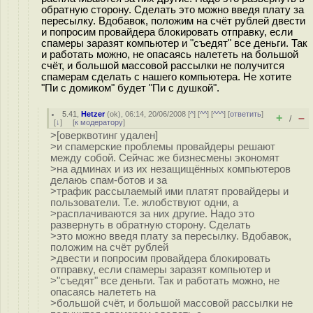
обратную сторону. Сделать это можно введя плату за
пересылку. Вдобавок, положим на счёт рублей двести
и попросим провайдера блокировать отправку, если
спамеры заразят компьютер и "съедят" все деньги. Так
и работать можно, не опасаясь налететь на большой
счёт, и большой массовой рассылки не получится
спамерам сделать с нашего компьютера. Не хотите
"Пи с домиком" будет "Пи с душкой".
5.41
,
Hetzer
(
ok
), 06:14, 20/06/2008 [
^
] [
^^
] [
^^^
] [
ответить
]
+
–
/
[
↓
] [
к модератору
]
>[оверквотинг удален]
>и спамерские проблемы провайдеры решают
между собой. Сейчас же бизнесмены экономят
>на админах и из их незащищённых компьютеров
делаюь спам-ботов и за
>трафик рассылаемый ими платят провайдеры и
пользователи. Т.е. жлобствуют одни, а
>расплачиваются за них другие. Надо это
развернуть в обратную сторону. Сделать
>это можно введя плату за пересылку. Вдобавок,
положим на счёт рублей
>двести и попросим провайдера блокировать
отправку, если спамеры заразят компьютер и
>"съедят" все деньги. Так и работать можно, не
опасаясь налететь на
>большой счёт, и большой массовой рассылки не