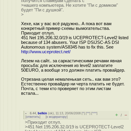
получится спамерам сделать с
>нашего компьютера. Не хотите "Пи с домиком"
будет "Пи с душкой".
>
Хехе, как у вас всё радужно.. А пока вот вам
конкретный пример схемы вымогательства.
Приходит отлуп.
451 Net 195.206.32.0/19 is UCEPROTECT-Level2 listed
because of 134 abusers. Your ISP DSIJSC-AS DSI
Autonomous system/AS8345 has to fix this. See
http://www.uceprotect.net/
Лезем на сайт.. за саркастическими речами явная
просьба: для исключения из level2 заплатите
50EURO, а вообще это должен платить провайдер.
Отрезана целая немаленькая сеть.. как вам это?
Естественно провайдер ни черта платить не будет.
Почта, с теми кто проверяет по этим листам
встала...
6.44
,
belkin
(
ok
), 11:13, 20/06/2008 [
^
] [
^^
] [
^^^
]
+
–
/
[
ответить
]
[
к модератору
]
>Приходит отлуп.
>451 Net 195.206.32.0/19 is UCEPROTECT-Level2