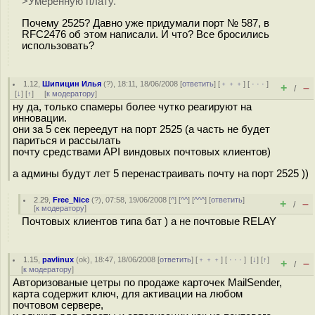
>Умеренную плату.
Почему 2525? Давно уже придумали порт № 587, в
RFC2476 об этом написали. И что? Все бросились
использовать?
1.12
,
Шипицин Илья
(
?
), 18:11, 18/06/2008 [
ответить
] [
﹢﹢﹢
] [
· · ·
]
+
–
/
[
↓
] [
↑
] [
к модератору
]
ну да, только спамеры более чутко реагируют на
инновации.
они за 5 сек переедут на порт 2525 (а часть не будет
париться и рассылать
почту средствами API виндовых почтовых клиентов)
а админы будут лет 5 перенастраивать почту на порт 2525 ))
2.29
,
Free_Nice
(
?
), 07:58, 19/06/2008 [
^
] [
^^
] [
^^^
] [
ответить
]
+
–
/
[
к модератору
]
Почтовых клиентов типа бат ) а не почтовые RELAY
1.15
,
pavlinux
(
ok
), 18:47, 18/06/2008 [
ответить
] [
﹢﹢﹢
] [
· · ·
]
[
↓
] [
↑
]
+
–
/
[
к модератору
]
Авторизованые цетры по продаже карточек MailSender,
карта содержит ключ, для активации на любом
почтовом сервере,