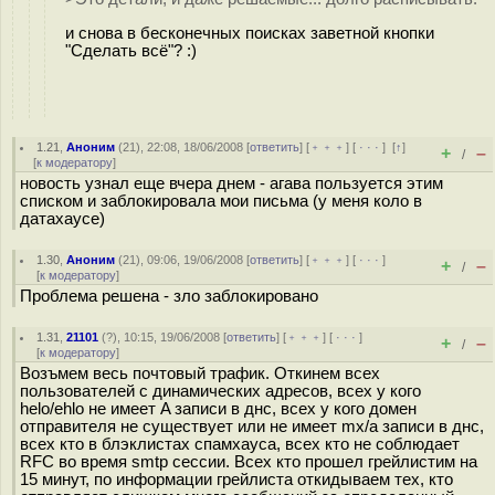
и снова в бесконечных поисках заветной кнопки
"Сделать всё"? :)
1.21
,
Аноним
(
21
), 22:08, 18/06/2008 [
ответить
] [
﹢﹢﹢
] [
· · ·
]
[
↑
]
+
–
/
[
к модератору
]
новость узнал еще вчера днем - агава пользуется этим
списком и заблокировала мои письма (у меня коло в
датахаусе)
1.30
,
Аноним
(
21
), 09:06, 19/06/2008 [
ответить
] [
﹢﹢﹢
] [
· · ·
]
+
–
/
[
к модератору
]
Проблема решена - зло заблокировано
1.31
,
21101
(
?
), 10:15, 19/06/2008 [
ответить
] [
﹢﹢﹢
] [
· · ·
]
+
–
/
[
к модератору
]
Возъмем весь почтовый трафик. Откинем всех
пользователей с динамических адресов, всех у кого
helo/ehlo не имеет A записи в днс, всех у кого домен
отправителя не существует или не имеет mx/a записи в днс,
всех кто в блэклистах спамхауса, всех кто не соблюдает
RFC во время smtp сессии. Всех кто прошел грейлистим на
15 минут, по информации грейлиста откидываем тех, кто