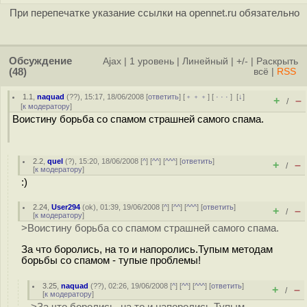
При перепечатке указание ссылки на opennet.ru обязательно
Обсуждение
Ajax
|
1 уровень
|
Линейный
|
+/-
|
Раскрыть
(48)
всё
|
RSS
1.1
,
naquad
(
??
), 15:17, 18/06/2008 [
ответить
] [
﹢﹢﹢
] [
· · ·
]
[
↓
]
+
–
/
[
к модератору
]
Воистину борьба со спамом страшней самого спама.
2.2
,
quel
(
?
), 15:20, 18/06/2008 [
^
] [
^^
] [
^^^
] [
ответить
]
+
–
/
[
к модератору
]
:)
2.24
,
User294
(
ok
), 01:39, 19/06/2008 [
^
] [
^^
] [
^^^
] [
ответить
]
+
–
/
[
к модератору
]
>Воистину борьба со спамом страшней самого спама.
За что боролись, на то и напоролись.Тупым методам
борьбы со спамом - тупые проблемы!
3.25
,
naquad
(
??
), 02:26, 19/06/2008 [
^
] [
^^
] [
^^^
] [
ответить
]
+
–
/
[
к модератору
]