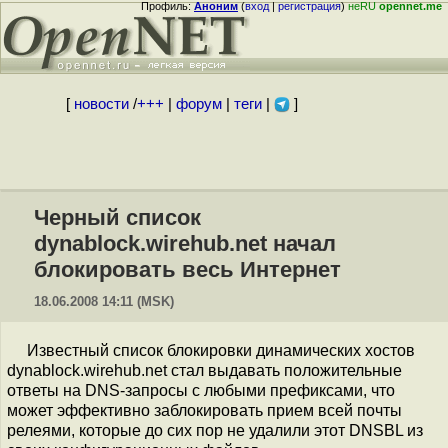
Профиль:
Аноним
(
вход
|
регистрация
)
неRU
opennet.me
[
новости
/
+++
|
форум
|
теги
|
]
Черный список
dynablock.wirehub.net начал
блокировать весь Интернет
18.06.2008 14:11 (MSK)
Известный список блокировки динамических хостов
dynablock.wirehub.net стал выдавать положительные
ответы на DNS-запросы с любыми префиксами, что
может эффективно заблокировать прием всей почты
релеями, которые до сих пор не удалили этот DNSBL из