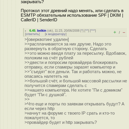
закрывать?
Протокол этот древний надо менять, или сделать в
ESMTP обязательным использование SPF | DKIM |
CallerID | SenderID
6.45
,
belkin
(
ok
), 11:23, 20/06/2008 [
^
] [
^^
] [
^^^
]
+
–
/
[
ответить
]
[
к модератору
]
>[оверквотинг удален]
>>расплачиваются за них другие. Надо это
развернуть в обратную сторону. Сделать
>>это можно введя плату за пересылку. Вдобавок,
положим на счёт рублей
>>двести и попросим провайдера блокировать
отправку, если спамеры заразят компьютер и
>>"съедят" все деньги. Так и работать можно, не
опасаясь налететь на
>>большой счёт, и большой массовой рассылки не
получится спамерам сделать с
>>нашего компьютера. Не хотите "Пи с домиком"
будет "Пи с душкой".
>>
>Что еще и порты по заявкам открывать будут? А
если через http
>начнут на форуме с твоего IP срать и кто-то
пожалуется, то
>провайдер будет и http закрывать?