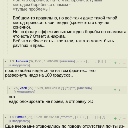
>За что боролись, на то и напоролись.Тупым
методам борьбы со спамом -
>тупые проблемы!
Вобщем-то правильно, но всё-таки даже такой тупой
метод приносит свои плоды (кроме этого случая
конечно).
Но по факту эффективных методов борьбы со спамом: а
что есть? Ответ: а нифига.
Всё что сейчас есть - костыли, так что может быть
pavlinux и прав...
1.3
,
Аноним
(
3
), 15:25, 18/06/2008 [
ответить
] [
﹢﹢﹢
] [
· · ·
]
[
↓
] [
↑
]
+
–
/
[
к модератору
]
просто война ведётся не на том фронте... его
развернуть надо на 180 градусов..
2.5
,
vitek
(
??
), 15:39, 18/06/2008 [
^
] [
^^
] [
^^^
] [
ответить
]
+
–
/
[
к модератору
]
ага
надо блокировать не прием, а отправку :-D
1.4
,
PavelR
(
??
), 15:29, 18/06/2008 [
ответить
] [
﹢﹢﹢
] [
· · ·
]
[
↓
] [
↑
]
+
–
/
[
к модератору
]
Еще вчера мне отзвонились по поводу отсутствия почты из-