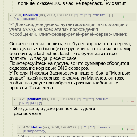
больше, скажем 100 в час, не передаст... ну хватит.
2.20
,
ilia kuliev
(
ok
), 21:03, 18/06/2008 [
^
] [
^^
] [
^^^
] [
ответить
]
[
↑
]
+
–
/
[
к модератору
]
>* Древовидное дерево аутентификации, авторизации и
учета (ААА), на всех этапах прохождения
>сообщений, клиет-сервер-релей-релей-сервер-клиент.
Остается только решить, кто будет корнем этого дерева,
как сделать чтобы он(и) не рушились, оставляя весь мир
без почты, и last but not least - кто будет за это все
платить. А так да, piece of cake.
Поинтересуйтесь на досуге, во что суммарно обходится
содержание корневых DNS серверов.
У Гоголя, Николая Васильевича нашего, был в "Мертвых
душах" такой персонаж по фамилии Манилов, он тоже
любил на досуге поизобретать разные глобальные
проекты. Такие дела.
3.23
,
pavlinux
(
ok
), 00:01, 19/06/2008 [
^
] [
^^
] [
^^^
] [
ответить
]
+
–
/
[
к модератору
]
Это детали, и даже решаемые... долго
расписывать.
4.27
,
Hetzer
(
ok
), 07:28, 19/06/2008 [
^
] [
^^
] [
^^^
] [
ответить
]
+
–
/
[
к модератору
]
>Это детали, и даже решаемые... долго расписывать.