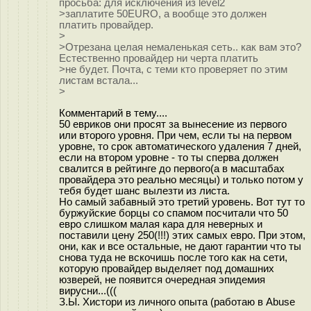
просьба: для исключения из level2
>заплатите 50EURO, а вообще это должен
платить провайдер.
>
>Отрезана целая немаленькая сеть.. как вам это?
Естественно провайдер ни черта платить
>не будет. Почта, с теми кто проверяет по этим
листам встала...
>
Комментарий в тему....
50 евриков они просят за вынесение из первого
или второго уровня. При чем, если ты на первом
уровне, то срок автоматического удаления 7 дней,
если на втором уровне - то ты сперва должен
свалится в рейтинге до первого(а в масштабах
провайдера это реально месяцы) и только потом у
тебя будет шанс вылезти из листа.
Но самый забавный это третий уровень. Вот тут то
буржуйские борцы со спамом посчитали что 50
евро слишком малая кара для неверных и
поставили цену 250(!!!) этих самых евро. При этом,
они, как и все остальные, не дают гарантии что ты
снова туда не вскочишь после того как на сети,
которую провайдер выделяет под домашних
юзверей, не появится очередная эпидемия
вирусни...(((
З.Ы. Хистори из личного опыта (работаю в Abuse