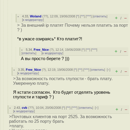
4.33
,
Woland
(
??
), 12:09, 19/06/2008 [
^
] [
^^
] [
^^^
] [
ответить
]
+
–
/
[
к модератору
]
> За внешний ip платят Почему нельзя платить за порт
? )
*в ужасе озираясь* Кто платит?!
5.34
,
Free_Nice
(
?
), 12:14, 19/06/2008 [
^
] [
^^
] [
^^^
]
+
–
/
[
ответить
]
[
к модератору
]
А вы просто берете ? )))
3.35
,
Free_Nice
(
?
), 12:19, 19/06/2008 [
^
] [
^^
] [
^^^
] [
ответить
]
[
↑
]
+
–
/
[
к модератору
]
>За возможность постить глупости - брать плату.
Умеренную плату.
Я кстати согласен. Кто будет отделять уровень
глупости и тариф ? )
2.43
,
cvb
(
??
), 10:04, 20/06/2008 [
^
] [
^^
] [
^^^
] [
ответить
]
[
↑
]
+
–
/
[
к модератору
]
>Почтовых клиентов на порт 2525. За возможность
работать по 25 порту брать
>плату.