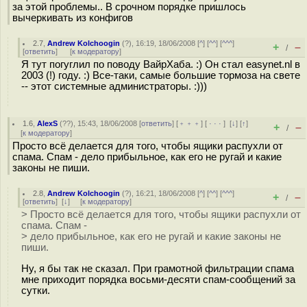
за этой проблемы.. В срочном порядке пришлось
вычеркивать из конфигов
2.7
,
Andrew Kolchoogin
(
?
), 16:19, 18/06/2008 [
^
] [
^^
] [
^^^
]
+
–
/
[
ответить
]
[
к модератору
]
Я тут погуглил по поводу ВайрХаба. :) Он стал easynet.nl в
2003 (!) году. :) Все-таки, самые большие тормоза на свете
-- этот системные администраторы. :)))
1.6
,
AlexS
(
??
), 15:43, 18/06/2008 [
ответить
] [
﹢﹢﹢
] [
· · ·
]
[
↓
] [
↑
]
+
–
/
[
к модератору
]
Просто всё делается для того, чтобы ящики распухли от
спама. Спам - дело прибыльное, как его не ругай и какие
законы не пиши.
2.8
,
Andrew Kolchoogin
(
?
), 16:21, 18/06/2008 [
^
] [
^^
] [
^^^
]
+
–
/
[
ответить
]
[
↓
] [
к модератору
]
> Просто всё делается для того, чтобы ящики распухли от
спама. Спам -
> дело прибыльное, как его не ругай и какие законы не
пиши.
Ну, я бы так не сказал. При грамотной фильтрации спама
мне приходит порядка восьми-десяти спам-сообщений за
сутки.