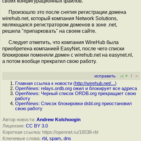
своих конфигурационных файлов.
Произошло это после снятия регистрации домена
wirehub.net, который компания Network Solutions,
являющаяся регистратором доменов в зоне .net,
решила "припарковать" на своем сайте.
Следует отметить, что компания WireHub была
приобретена компанией EasyNet, после чего списки
блокировки поменяли домен с wirehub.net на easynet.nl,
а потом вообще прекратил свою работу.
+
–
исправить
/
+1
Главная ссылка к новости (
http://wirehub.net/...
)
OpenNews: relays.ordb.org ожил и блокирует все адреса
OpenNews: Черный список ORDB.org прекращает свою
работу
OpenNews: Список блокировки dsbl.org приостановил
свою работу
Автор новости:
Andrew Kolchoogin
Лицензия:
CC BY 3.0
Короткая ссылка: https://opennet.ru/16538-rbl
Ключевые слова:
rbl
,
spam
,
dns