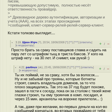
писем,
>превышающую допустимую, полностью несёт
ответственность провайдер.
>
>* Древовидное дерево аутентификации, авторизации и
учета (ААА), на всех этапах прохождения
>сообщений, клиет-сервер-релей-релей-сервер-клиент.
Кстати толково выглядит....
3.19
,
Щекн Итрч
(
?
), 20:54, 18/06/2008 [
^
] [
^^
] [
^^^
] [
ответить
]
+
–
/
[
к модератору
]
Просто брать за сраку поставщиков спама и садить на
пару лет со штрафом тыщ в триста баксов. У кого на
штраф нету - на 30 лет. И снимет, как рукой :)
4.22
,
pavlinux
(
ok
), 23:45, 18/06/2008 [
^
] [
^^
] [
^^^
] [
ответить
]
+
–
/
[
к модератору
]
Ты их поймай, не за сраку, хотя бы за волосок....
Ну и не забывай про трояны, которые ботнеты
строят, сажать владельцев доменов, за то что
плохо защищались. Так это на 37 год будет похоже,
зашел в гости к соседу, пока он за столом с твоей жене
глазки строил, ты ему троянчик в комп. посадил, и
через 15 мин. архангелы на воронке прилетели... :)
А так, даже при желании, во-первых деньги на кол-во
сообщений кончаться, во-вторых провайдер от тебя