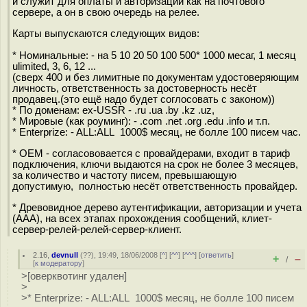
и служит для оплаты и авторизации как на почтового
сервере, а он в свою очередь на релее.
Карты выпускаются следующих видов:
* Номинальные: - на 5 10 20 50 100 500* 1000 месаг, 1 месяц
ulimited, 3, 6, 12 ...
(сверх 400 и без лимитные по документам удостоверяющим
личность, ответственность за достоверность несёт
продавец.(это ещё надо будет соглосовать с законом))
* По доменам: ex-USSR - .ru .ua .by .kz .uz,
* Мировые (как роуминг): - .com .net .org .edu .info и т.п.
* Enterprize: - ALL:ALL 1000$ месяц, не болле 100 писем час.
* OEM - cогласововается с провайдерами, входит в тариф
подключения, ключи выдаются на срок не более 3 месяцев,
за количество и частоту писем, превышающую
допустимую, полностью несёт ответственность провайдер.
* Древовидное дерево аутентификации, авторизации и учета
(ААА), на всех этапах прохождения сообщений, клиет-
сервер-релей-релей-сервер-клиент.
2.16
,
devnull
(
??
), 19:49, 18/06/2008 [
^
] [
^^
] [
^^^
] [
ответить
]
+
–
/
[
к модератору
]
>[оверквотинг удален]
>
>* Enterprize: - ALL:ALL 1000$ месяц, не болле 100 писем