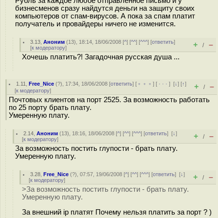
Рубль за каждое любое отправленное письмо и у
бизнесменов сразу найдутся деньги на защиту своих
компьютеров от спам-вирусов. А пока за спам платит
получатель и провайдеры ничего не изменится.
3.13
,
Аноним
(
13
), 18:14, 18/06/2008 [
^
] [
^^
] [
^^^
] [
ответить
]
+
–
/
[
к модератору
]
Хочешь платить?! Загадочная русская душа ...
1.11
,
Free_Nice
(
?
), 17:34, 18/06/2008 [
ответить
] [
﹢﹢﹢
] [
· · ·
]
[
↓
] [
↑
]
+
–
/
[
к модератору
]
Почтовых клиентов на порт 2525. За возможность работать
по 25 порту брать плату.
Умеренную плату.
2.14
,
Аноним
(
13
), 18:16, 18/06/2008 [
^
] [
^^
] [
^^^
] [
ответить
]
[
↓
]
+
–
/
[
к модератору
]
За возможность постить глупости - брать плату.
Умеренную плату.
3.28
,
Free_Nice
(
?
), 07:57, 19/06/2008 [
^
] [
^^
] [
^^^
] [
ответить
]
[
↓
]
+
–
/
[
к модератору
]
>За возможность постить глупости - брать плату.
Умеренную плату.
За внешний ip платят Почему нельзя платить за порт ? )