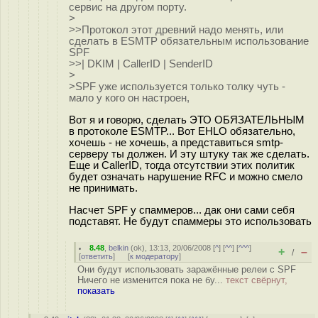
сервис на другом порту.
>
>>Протокол этот древний надо менять, или
сделать в ESMTP обязательным использование
SPF
>>| DKIM | CallerID | SenderID
>
>SPF уже используется только толку чуть -
мало у кого он настроен,
Вот я и говорю, сделать ЭТО ОБЯЗАТЕЛЬНЫМ
в протоколе ESMTP... Вот EHLO обязательно,
хочешь - не хочешь, а представиться smtp-
серверу ты должен. И эту штуку так же сделать.
Еще и CallerID, тогда отсутствии этих политик
будет означать нарушение RFC и можно смело
не принимать.
Насчет SPF у спаммеров... дак они сами себя
подставят. Не будут спаммеры это использовать
8.48
,
belkin
(
ok
), 13:13, 20/06/2008 [
^
] [
^^
] [
^^^
]
+
–
/
[
ответить
]
[
к модератору
]
Они будут использовать заражённые релеи с SPF
Ничего не изменится пока не бу...
текст свёрнут,
показать