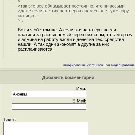
>
>так это всё обламывает постоянно. что ни возьми.
>даже если от этих партнеров спам сыплет уже пару
месяцев.
>..
Вот и я об этом же. А если эти партнёры несли
платили за рассылаемый через них спам, то там сразу
и админа на работу взяли и денег на тех. средства
нашли. А так одни экономят а другие за них
расплачиваются.
игнорирование участников
|
лог модерирования
Добавить комментарий
Имя:
E-Mail:
Текст: