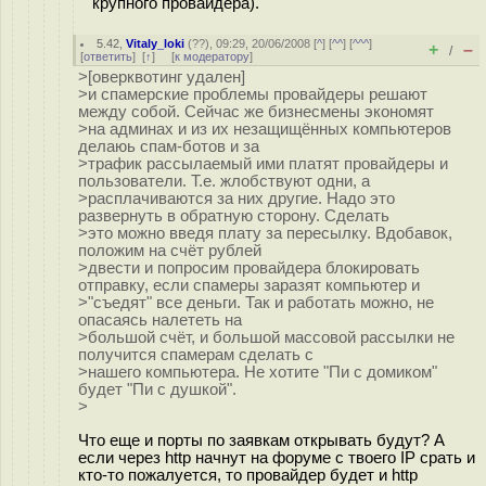
крупного провайдера).
5.42
,
Vitaly_loki
(
??
), 09:29, 20/06/2008 [
^
] [
^^
] [
^^^
]
+
–
/
[
ответить
]
[
↑
] [
к модератору
]
>[оверквотинг удален]
>и спамерские проблемы провайдеры решают
между собой. Сейчас же бизнесмены экономят
>на админах и из их незащищённых компьютеров
делаюь спам-ботов и за
>трафик рассылаемый ими платят провайдеры и
пользователи. Т.е. жлобствуют одни, а
>расплачиваются за них другие. Надо это
развернуть в обратную сторону. Сделать
>это можно введя плату за пересылку. Вдобавок,
положим на счёт рублей
>двести и попросим провайдера блокировать
отправку, если спамеры заразят компьютер и
>"съедят" все деньги. Так и работать можно, не
опасаясь налететь на
>большой счёт, и большой массовой рассылки не
получится спамерам сделать с
>нашего компьютера. Не хотите "Пи с домиком"
будет "Пи с душкой".
>
Что еще и порты по заявкам открывать будут? А
если через http начнут на форуме с твоего IP срать и
кто-то пожалуется, то провайдер будет и http