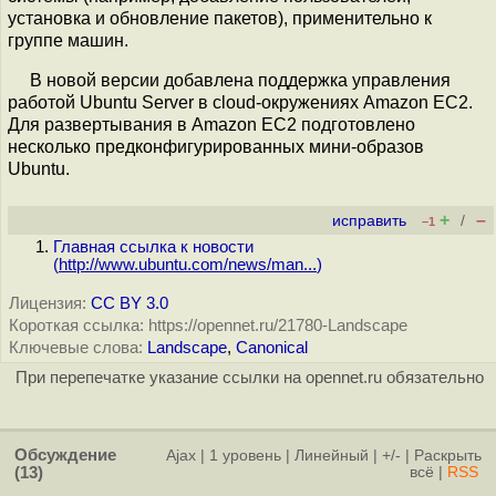
установка и обновление пакетов), применительно к
группе машин.
В новой версии добавлена поддержка управления
работой Ubuntu Server в cloud-окружениях Amazon EC2.
Для развертывания в Amazon EC2 подготовлено
несколько предконфигурированных мини-образов
Ubuntu.
+
–
исправить
/
–1
Главная ссылка к новости
(
http://www.ubuntu.com/news/man...
)
Лицензия:
CC BY 3.0
Короткая ссылка: https://opennet.ru/21780-Landscape
Ключевые слова:
Landscape
,
Canonical
При перепечатке указание ссылки на opennet.ru обязательно
Обсуждение
Ajax
|
1 уровень
|
Линейный
|
+/-
|
Раскрыть
(13)
всё
|
RSS