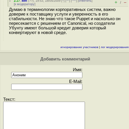
2.17
,
xen
(
??
), 19:53, 18/05/2009 [
^
] [
^^
] [
^^^
] [
ответить
]
+
–
/
[
к модератору
]
Думаю в терминологии корпоративных систем, важно
доверие к поставщику услуги и уверенность в его
стабильности. Не знаю что такое Puppet и насколько он
пересекается с решением от Canonical, но создатели
Убунту имеют большой кредит доверия который
конвертируют в новой среде.
игнорирование участников
|
лог модерирования
Добавить комментарий
Имя:
E-Mail:
Текст: