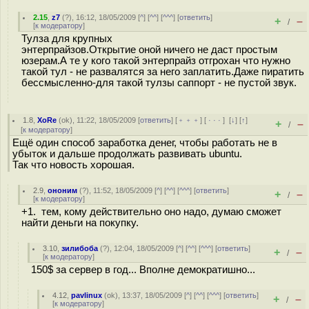
2.15
,
z7
(
?
), 16:12, 18/05/2009 [
^
] [
^^
] [
^^^
] [
ответить
]
+
–
/
[
к модератору
]
Тулза для крупных
энтерпрайзов.Открытие оной ничего не даст простым
юзерам.А те у кого такой энтерпрайз отгрохан что нужно
такой тул - не развалятся за него заплатить.Даже пиратить
бессмысленно-для такой тулзы саппорт - не пустой звук.
1.8
,
XoRe
(
ok
), 11:22, 18/05/2009 [
ответить
] [
﹢﹢﹢
] [
· · ·
]
[
↓
] [
↑
]
+
–
/
[
к модератору
]
Ещё один способ заработка денег, чтобы работать не в
убыток и дальше продолжать развивать ubuntu.
Так что новость хорошая.
2.9
,
ононим
(
?
), 11:52, 18/05/2009 [
^
] [
^^
] [
^^^
] [
ответить
]
+
–
/
[
к модератору
]
+1. тем, кому действительно оно надо, думаю сможет
найти деньги на покупку.
3.10
,
зилибоба
(
?
), 12:04, 18/05/2009 [
^
] [
^^
] [
^^^
] [
ответить
]
+
–
/
[
к модератору
]
150$ за сервер в год... Вполне демократишно...
4.12
,
pavlinux
(
ok
), 13:37, 18/05/2009 [
^
] [
^^
] [
^^^
] [
ответить
]
+
–
/
[
к модератору
]