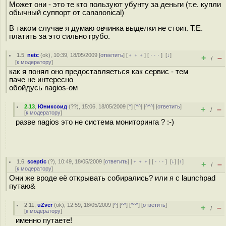
Может они - это те кто пользуют убунту за деньги (т.е. купли
обычный суппорт от cananonical)
В таком случае я думаю овчинка выделки не стоит. Т.Е.
платить за это сильно грубо.
1.5
,
netc
(
ok
), 10:39, 18/05/2009 [
ответить
] [
﹢﹢﹢
] [
· · ·
]
[
↓
]
+
–
/
[
к модератору
]
как я понял оно предоставляеться как сервис - тем
паче не интересно
обойдусь nagios-ом
2.13
,
Юниксоид
(
??
), 15:06, 18/05/2009 [
^
] [
^^
] [
^^^
] [
ответить
]
+
–
/
[
к модератору
]
разве nagios это не система мониторинга ? :-)
1.6
,
sceptic
(
?
), 10:49, 18/05/2009 [
ответить
] [
﹢﹢﹢
] [
· · ·
]
[
↓
] [
↑
]
+
–
/
[
к модератору
]
Они же вроде её открывать собирались? или я с launchpad
путаю&
2.11
,
uZver
(
ok
), 12:59, 18/05/2009 [
^
] [
^^
] [
^^^
] [
ответить
]
+
–
/
[
к модератору
]
именно путаете!