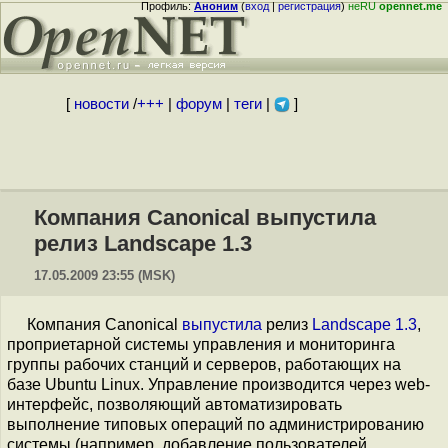
Профиль:
Аноним
(
вход
|
регистрация
)
неRU
opennet.me
[
новости
/
+++
|
форум
|
теги
|
]
Компания Canonical выпустила
релиз Landscape 1.3
17.05.2009 23:55 (MSK)
Компания Canonical
выпустила
релиз
Landscape 1.3
,
проприетарной системы управления и мониторинга
группы рабочих станций и серверов, работающих на
базе Ubuntu Linux. Управление производится через web-
интерфейс, позволяющий автоматизировать
выполнение типовых операций по администрированию
системы (например, добавление пользователей,