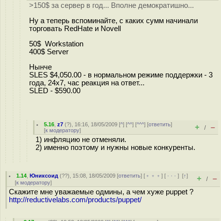
>150$ за сервер в год... Вполне демократишно...
Ну а теперь вспоминайте, с каких сумм начинали
торговать RedHate и Novell
50$ Workstation
400$ Server
Нынче
SLES $4,050.00 - в нормальном режиме поддержки - 3
года, 24x7, час реакция на ответ...
SLED - $590.00
5.16
,
z7
(
?
), 16:16, 18/05/2009 [
^
] [
^^
] [
^^^
] [
ответить
]
+
–
/
[
к модератору
]
1) инфляцию не отменяли.
2) именно поэтому и нужны новые конкуренты.
1.14
,
Юниксоид
(
??
), 15:08, 18/05/2009 [
ответить
] [
﹢﹢﹢
] [
· · ·
]
[
↑
]
+
–
/
[
к модератору
]
Скажите мне уважаемые одмины, а чем хуже puppet ?
http://reductivelabs.com/products/puppet/