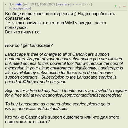
1.4
,
netc
(
ok
), 10:12, 18/05/2009 [
ответить
] [
﹢﹢﹢
] [
· · ·
]
+
–
/
[
к модератору
]
Вообще вещь конечно интересная ;) Надо попробывать
обязательно
т.е. я так понимаю что-то типа WMI у винды - часто
пользуюсь.
Вот что пишут т.е.
How do I get Landscape?
Landscape is free of charge to all of Canonical’s support
customers. As part of your annual subscription you are allowed
unlimited access to this powerful tool that will reduce the cost of
ownership in your Linux environment significantly. Landscape is
also available by subscription for those who do not require
support contracts. Subscription to the Landscape service is
priced at $150 per node per year.
Sign up for a free 60 day trial - Ubuntu users are invited to register
for a free trial at www.canonical.com/contact/landscaperegister
To buy Landscape as a stand-alone service please go to
www.canonical.com/contact/sales
Кто такие Canonical’s support customers или что для этого
надо может кто знает?