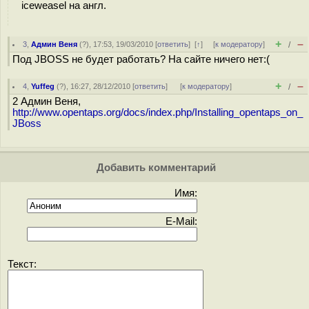
iceweasel на англ.
+
–
3
,
Админ Веня
(
?
), 17:53, 19/03/2010 [
ответить
]
[
↑
] [
к модератору
]
/
Под JBOSS не будет работать? На сайте ничего нет:(
+
–
4
,
Yuffeg
(
?
), 16:27, 28/12/2010 [
ответить
]
[
к модератору
]
/
2 Админ Веня,
http://www.opentaps.org/docs/index.php/Installing_opentaps_on_
JBoss
Добавить комментарий
Имя:
E-Mail:
Текст: