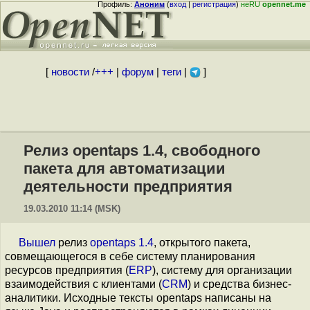
Профиль:
Аноним
(
вход
|
регистрация
)
неRU
opennet.me
[
новости
/
+++
|
форум
|
теги
|
]
Релиз opentaps 1.4, свободного
пакета для автоматизации
деятельности предприятия
19.03.2010 11:14 (MSK)
Вышел
релиз
opentaps 1.4
, открытого пакета,
совмещающегося в себе систему планирования
ресурсов предприятия (
ERP
), систему для организации
взаимодействия с клиентами (
CRM
) и средства бизнес-
аналитики. Исходные тексты opentaps написаны на