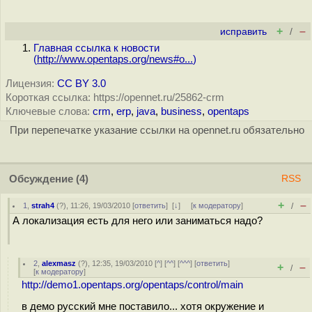
+
–
исправить
/
Главная ссылка к новости
(
http://www.opentaps.org/news#o...
)
Лицензия:
CC BY 3.0
Короткая ссылка: https://opennet.ru/25862-crm
Ключевые слова:
crm
,
erp
,
java
,
business
,
opentaps
При перепечатке указание ссылки на opennet.ru обязательно
Обсуждение
(4)
RSS
+
–
1
,
strah4
(
?
), 11:26, 19/03/2010 [
ответить
]
[
↓
] [
к модератору
]
/
А локализация есть для него или заниматься надо?
2
,
alexmasz
(
?
), 12:35, 19/03/2010 [
^
] [
^^
] [
^^^
] [
ответить
]
+
–
/
[
к модератору
]
http://demo1.opentaps.org/opentaps/control/main
в демо русский мне поставило... хотя окружение и