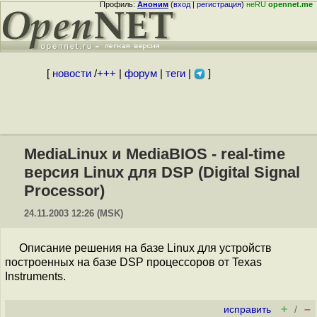
Профиль:
Аноним
(
вход
|
регистрация
)
неRU
opennet.me
[
новости
/
+++
|
форум
|
теги
|
]
MediaLinux и MediaBIOS - real-time
версия Linux для DSP (Digital Signal
Processor)
24.11.2003 12:26 (MSK)
Описание решения на базе Linux для устройств
построенных на базе DSP процессоров от Texas
Instruments.
+
–
исправить
/