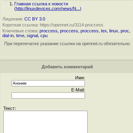
Главная ссылка к новости
(
http://linuxdevices.com/news/N...
)
Лицензия:
CC BY 3.0
Короткая ссылка: https://opennet.ru/3114-proccess
Ключевые слова:
proccess
,
proccess
,
proccess
,
tex
,
linux
,
proc
,
dial-in
,
time
,
signal
,
cpu
При перепечатке указание ссылки на opennet.ru обязательно
Добавить комментарий
Имя:
E-Mail:
Текст: