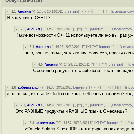
Обсуждение
(15)
1.1
,
Аноним
(
-
), 12:37, 20/12/2011 [
ответить
] [
﹢﹢﹢
] [
· · ·
]
[
↓
] [
к модератору
]
И как у них с C++11?
2.3
,
Аноним
(
-
), 13:56, 20/12/2011 [
^
] [
^^
] [
^^^
] [
ответить
]
[
к модератору
]
Какие возможности С++11 используете лично вы, раз уж
3.4
,
Аноним
(
-
), 14:26, 20/12/2011 [
^
] [
^^
] [
^^^
] [
ответить
]
[
к модер
auto, rwalue, move, замыкания, constexp, простую и
4.5
,
Аноним
(
-
), 14:28, 20/12/2011 [
^
] [
^^
] [
^^^
] [
ответить
]
[
к 
Особенно радует что с auto юнит тесты не надо 
1.6
,
добрый дядя
(
?
), 14:30, 20/12/2011 [
ответить
] [
﹢﹢﹢
] [
· · ·
]
[
↓
] [
↑
] [
к мо
я не понял, их oracle studio оно как с netbeans сравнимо? ко
2.7
,
Аноним
(
-
), 14:51, 20/12/2011 [
^
] [
^^
] [
^^^
] [
ответить
]
[
к модератору
]
Это РАЗНЫЕ продукты и РАЗНЫЕ языки. Смекаешь?
3.8
,
anonymous
(
??
), 14:57, 20/12/2011 [
^
] [
^^
] [
^^^
] [
ответить
]
[
к м
>Oracle Solaris Studio IDE - интегрированная среда 