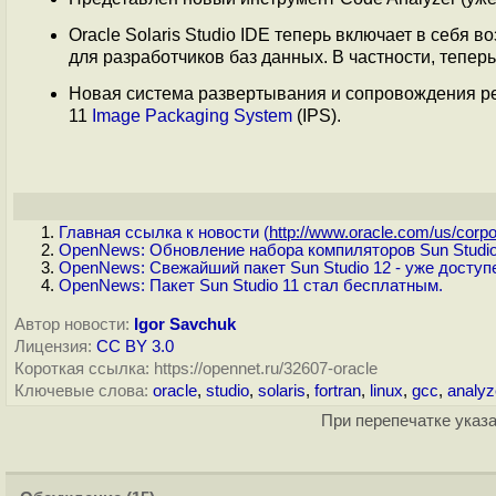
Oracle Solaris Studio IDE теперь включает в себя
для разработчиков баз данных. В частности, тепер
Новая система развертывания и сопровождения реп
11
Image Packaging System
(IPS).
Главная ссылка к новости (
http://www.oracle.com/us/corpo.
OpenNews: Обновление набора компиляторов Sun Studio
OpenNews: Свежайший пакет Sun Studio 12 - уже доступ
OpenNews: Пакет Sun Studio 11 стал бесплатным.
Автор новости:
Igor Savchuk
Лицензия:
CC BY 3.0
Короткая ссылка: https://opennet.ru/32607-oracle
Ключевые слова:
oracle
,
studio
,
solaris
,
fortran
,
linux
,
gcc
,
analyz
При перепечатке указа