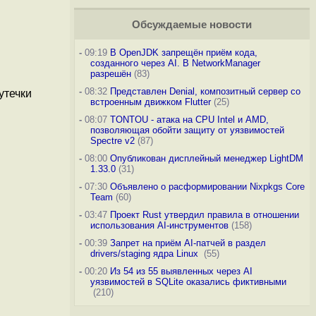
Обсуждаемые новости
-
09:19
В OpenJDK запрещён приём кода,
созданного через AI. В NetworkManager
разрешён
(83)
-
08:32
Представлен Denial, композитный сервер со
утечки
встроенным движком Flutter
(25)
-
08:07
TONTOU - атака на CPU Intel и AMD,
позволяющая обойти защиту от уязвимостей
Spectre v2
(87)
-
08:00
Опубликован дисплейный менеджер LightDM
1.33.0
(31)
-
07:30
Объявлено о расформировании Nixpkgs Core
Team
(60)
-
03:47
Проект Rust утвердил правила в отношении
использования AI-инструментов
(158)
-
00:39
Запрет на приём AI-патчей в раздел
drivers/staging ядра Linux
(55)
-
00:20
Из 54 из 55 выявленных через AI
уязвимостей в SQLite оказались фиктивными
(210)