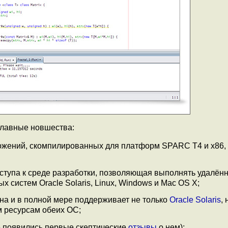
 главные новшества:
ожений, скомпилированных для платформ SPARC T4 и x86,
тупа к среде разработки, позволяющая выполнять удалённ
х систем Oracle Solaris, Linux, Windows и Mac OS X;
ана и в полной мере поддерживает не только
Oracle Solaris
,
м ресурсам обеих ОС;
е появились первые скептические
отзывы
о нем);