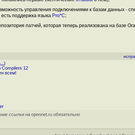
 возможность управления подключениями к базам данных - с
ь есть поддержка языка
Pro*C
;
озитория патчей, которая теперь реализована на базе Orac
испра
..
)
 Compilers 12
ен всем!
er
ние ссылки на opennet.ru обязательно