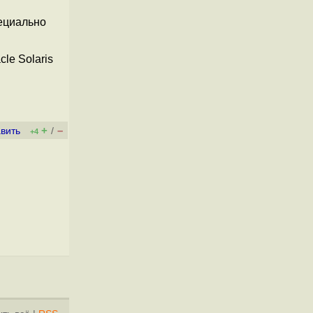
пециально
le Solaris
+
–
вить
/
+4