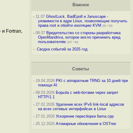
Важное
-
11.07
GhostLock, BadEpoll и Januscape -
уязвимости в ядре Linux, позволяющие получить
права root и обойти изоляцию KVM
(82 +34)
и Fortran,
-
08.07
Вредительство со стороны разработчика
OpenMandriva, которое могло причинить вред
пользователям
(107 +34)
-
Сводка событий за 2025 год
Советы
-
19.04.2026
PKI с аппаратным TRNG за 10 дней при
помощи AI
-
09.03.2026
Борьба с web-ботами через запрет
HTTP/1.1
-
27.02.2026
Удаление всех IPv6 link-local адресов
на всех сетевых интерфейсах в Linux
-
27.01.2026
Ускорение пересборки llama.cpp
-
25.12.2025
Атомарные обновления в OSTree