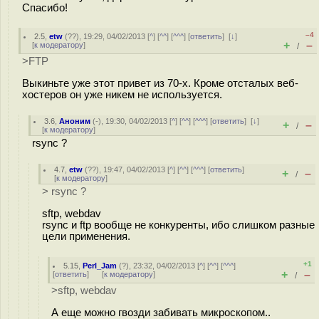
Спасибо!
–4
2.5
,
etw
(
??
), 19:29, 04/02/2013 [
^
] [
^^
] [
^^^
] [
ответить
]
[
↓
]
+
–
[
к модератору
]
/
>FTP
Выкиньте уже этот привет из 70-х. Кроме отсталых веб-
хостеров он уже никем не используется.
3.6
,
Аноним
(
-
), 19:30, 04/02/2013 [
^
] [
^^
] [
^^^
] [
ответить
]
[
↓
]
+
–
/
[
к модератору
]
rsync ?
4.7
,
etw
(
??
), 19:47, 04/02/2013 [
^
] [
^^
] [
^^^
] [
ответить
]
+
–
/
[
к модератору
]
> rsync ?
sftp, webdav
rsync и ftp вообще не конкуренты, ибо слишком разные
цели применения.
+1
5.15
,
Perl_Jam
(
?
), 23:32, 04/02/2013 [
^
] [
^^
] [
^^^
]
+
–
[
ответить
]
[
к модератору
]
/
>sftp, webdav
А еще можно гвозди забивать микроскопом..