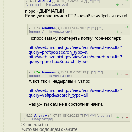
+2
6.21
,
Аноним
(
-
), 07:45, 05/02/2013 [
^
] [
^^
] [
^^^
]
+
–
[
ответить
]
[
к модератору
]
/
пюре - ДЫРЧАТЫЙ.
Если уж приспичило FTP - юзайте vsftpd - и точка!
+1
7.23
,
Аноним
(
-
), 12:09, 05/02/2013 [
^
] [
^^
] [
^^^
]
+
–
[
ответить
]
[
к модератору
]
/
Попроси маму подтереть попку, горе-эксперт.
http://web.nvd.nist.gov/view/vuln/search-results?
query=proftpd&search_type=al
http://web.nvd.nist.gov/view/vuln/search-results?
query=pure-ftpd&search_type=
7.24
,
Аноним
(
-
), 12:11, 05/02/2013 [
^
] [
^^
] [
^^^
]
+
–
/
[
ответить
]
[
к модератору
]
А вот твой "недырявый" vsftpd
http://web.nvd.nist.gov/view/vuln/search-results?
query=vsftpd&search_type=all
Раз уж ты сам не в состоянии найти.
5.22
,
Аноним
(
-
), 07:54, 05/02/2013 [
^
] [
^^
] [
^^^
] [
ответить
]
+
–
/
[
↑
] [
к модератору
]
>> не дай бог!
>Это вы бсдоидам скажите.