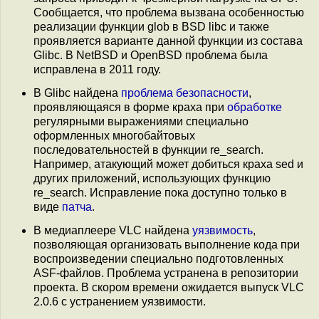
Сообщается, что проблема вызвана особенностью
реализации функции glob в BSD libc и также
проявляется варианте данной функции из состава
Glibc. В NetBSD и OpenBSD проблема была
исправлена в 2011 году.
В Glibc найдена
проблема безопасности
,
проявляющаяся в форме краха при
обработке
регулярными выражениями специально
оформленных многобайтовых
последовательностей в функции re_search.
Например, атакующий может добиться краха sed и
других приложений, использующих функцию
re_search. Исправление пока доступно только в
виде
патча
.
В медиаплеере VLC найдена
уязвимость
,
позволяющая организовать выполнение кода при
воспроизведении специально подготовленных
ASF-файлов. Проблема устранена в репозитории
проекта. В скором времени ожидается выпуск VLC
2.0.6 с устранением уязвимости.