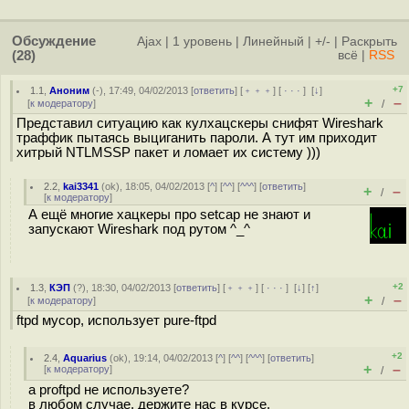
Обсуждение
Ajax
|
1 уровень
|
Линейный
|
+/-
|
Раскрыть
(28)
всё
|
RSS
+7
1.1
,
Аноним
(
-
), 17:49, 04/02/2013 [
ответить
] [
﹢﹢﹢
] [
· · ·
]
[
↓
]
+
–
[
к модератору
]
/
Представил ситуацию как кулхацскеры снифят Wireshark
траффик пытаясь выциганить пароли. А тут им приходит
хитрый NTLMSSP пакет и ломает их систему )))
2.2
,
kai3341
(
ok
), 18:05, 04/02/2013 [
^
] [
^^
] [
^^^
] [
ответить
]
+
–
/
[
к модератору
]
А ещё многие хацкеры про setcap не знают и
запускают Wireshark под рутом ^_^
+2
1.3
,
КЭП
(
?
), 18:30, 04/02/2013 [
ответить
] [
﹢﹢﹢
] [
· · ·
]
[
↓
] [
↑
]
+
–
[
к модератору
]
/
ftpd мусор, использует pure-ftpd
+2
2.4
,
Aquarius
(
ok
), 19:14, 04/02/2013 [
^
] [
^^
] [
^^^
] [
ответить
]
+
–
[
к модератору
]
/
а proftpd не используете?
в любом случае, держите нас в курсе.