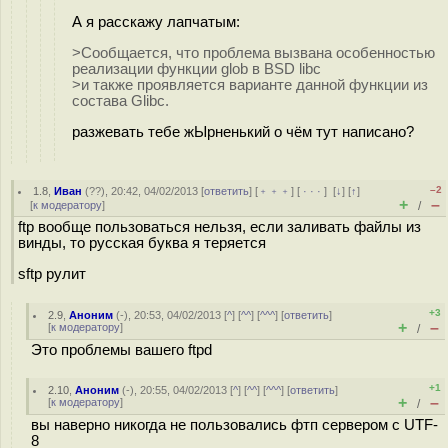
А я расскажу лапчатым:
>Сообщается, что проблема вызвана особенностью
реализации функции glob в BSD libc
>и также проявляется варианте данной функции из
состава Glibc.
разжевать тебе жЫрненький о чём тут написано?
–2
1.8
,
Иван
(
??
), 20:42, 04/02/2013 [
ответить
] [
﹢﹢﹢
] [
· · ·
]
[
↓
] [
↑
]
+
–
[
к модератору
]
/
ftp вообще пользоваться нельзя, если заливать файлы из
винды, то русская буква я теряется
sftp рулит
+3
2.9
,
Аноним
(
-
), 20:53, 04/02/2013 [
^
] [
^^
] [
^^^
] [
ответить
]
+
–
[
к модератору
]
/
Это проблемы вашего ftpd
+1
2.10
,
Аноним
(
-
), 20:55, 04/02/2013 [
^
] [
^^
] [
^^^
] [
ответить
]
+
–
[
к модератору
]
/
вы наверно никогда не пользовались фтп сервером с UTF-
8