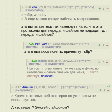
6.20
,
etw
(
??
), 06:10, 05/02/2013 [
^
] [
^^
] [
^^^
] [
ответить
]
+
–
/
[
к модератору
]
>>sftp, webdav
> А еще можно гвозди забивать микроскопом..
это вы пытаетесь так намекнуть на то, что эти
протоколы для передачи файлов не подходят для
передачи файлов?
7.26
,
Perl_Jam
(
?
), 15:52, 05/02/2013 [
^
] [
^^
] [
^^^
]
+
–
/
[
ответить
]
[
к модератору
]
это я пытаюсь понять, причем тут sftp?
8.28
,
metallic
(
ok
), 18:44, 05/02/2013 [
^
] [
^^
] [
^^^
]
+
–
/
[
ответить
]
[
к модератору
]
При том, что выполняет ту же самую ф-ию, но
безопасно и самое главное для меня, ...
текст
свёрнут,
показать
+3
3.17
,
Аноним
(
-
), 01:04, 05/02/2013 [
^
] [
^^
] [
^^^
] [
ответить
]
[
↑
]
+
–
[
к модератору
]
/
> Кроме отсталых веб-хостеров он уже никем не
используется.
А кто пишет? Эмогей с айфоном?