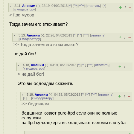
2.11
,
Аноним
(
-
), 22:19, 04/02/2013 [
^
] [
^^
] [
^^^
] [
ответить
]
[
↑
]
+
–
/
[
к модератору
]
> ftpd мусор
Тогда зачем его втюхивают?
3.13
,
Аноним
(
-
), 22:26, 04/02/2013 [
^
] [
^^
] [
^^^
] [
ответить
]
+
–
/
[
к модератору
]
>> Тогда зачем его втюхивают?
не дай бог!
4.18
,
Аноним
(
-
), 03:01, 05/02/2013 [
^
] [
^^
] [
^^^
] [
ответить
]
+
–
/
[
к модератору
]
> не дай бог!
Это вы бсдоидам скажите.
5.19
,
Аноним
(
-
), 04:33, 05/02/2013 [
^
] [
^^
] [
^^^
] [
ответить
]
+
–
/
[
↓
] [
к модератору
]
>> бсдоидам
бсдшники юзают pure-ftpd если они не полные
слоупоки
на ftpd кулхацкеры выкладывают взломы в ютуба