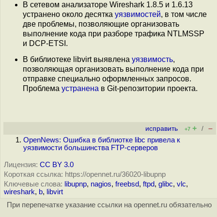
В сетевом анализаторе Wireshark 1.8.5 и 1.6.13
устранено около десятка
уязвимостей
, в том числе
две проблемы, позволяющие организовать
выполнение кода при разборе трафика NTLMSSP
и DCP-ETSI.
В библиотеке libvirt выявлена
уязвимость
,
позволяющая организовать выполнение кода при
отправке специально оформленных запросов.
Проблема
устранена
в Git-репозитории проекта.
+
–
исправить
/
+7
OpenNews: Ошибка в библиотке libc привела к
уязвимости большинства FTP-серверов
Лицензия:
CC BY 3.0
Короткая ссылка: https://opennet.ru/36020-libupnp
Ключевые слова:
libupnp
,
nagios
,
freebsd
,
ftpd
,
glibc
,
vlc
,
wireshark
,
b
,
libvirt
При перепечатке указание ссылки на opennet.ru обязательно