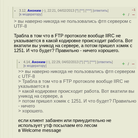
–1
3.12
,
Аноним
(
-
), 22:21, 04/02/2013 [
^
] [
^^
] [
^^^
] [
ответить
]
+
–
[
к модератору
]
/
> вы наверно никогда не пользовались фтп сервером с
UTF-8
Трабла в том что в FTP протоколе вообще IIRC не
указывается в какой кодировке происходит работа. Вот
вкатили вы уникод на сервере, а потом пришел хомяк с
1251. И что будет? Правильно - ничего хорошего.
4.14
,
Аноним
(
-
), 22:29, 04/02/2013 [
^
] [
^^
] [
^^^
] [
ответить
]
+
–
/
[
к модератору
]
>> вы наверно никогда не пользовались фтп сервером
с UTF-8
> Трабла в том что в FTP протоколе вообще IIRC не
указывается в
> какой кодировке происходит работа. Вот вкатили вы
уникод на сервере, а
> потом пришел хомяк с 1251. И что будет? Правильно
- ничего
> хорошего.
если клиент забанен или принудительно не
использует утф посылаем его лесом
в Welcome message