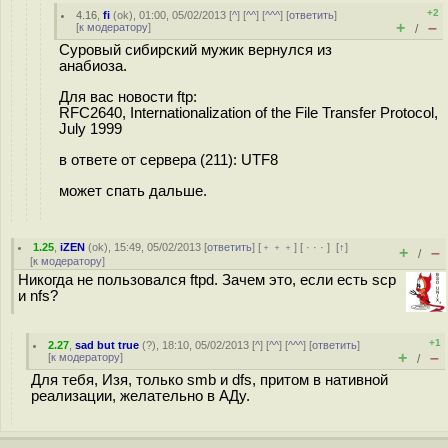
+2
4.16
,
fi
(
ok
), 01:00, 05/02/2013 [
^
] [
^^
] [
^^^
] [
ответить
]
+
–
[
к модератору
]
/
Суровый сибирский мужик вернулся из
анабиоза.
Для вас новости ftp:
RFC2640, Internationalization of the File Transfer Protocol,
July 1999
в ответе от сервера (211): UTF8
может спать дальше.
1.25
,
iZEN
(
ok
), 15:49, 05/02/2013 [
ответить
] [
﹢﹢﹢
] [
· · ·
]
[
↑
]
+
–
/
[
к модератору
]
Никогда не пользовался ftpd. Зачем это, если есть scp
и nfs?
+1
2.27
,
sad but true
(
?
), 18:10, 05/02/2013 [
^
] [
^^
] [
^^^
] [
ответить
]
+
–
[
к модератору
]
/
Для тебя, Изя, только smb и dfs, притом в нативной
реализации, желательно в АДу.