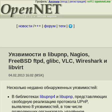
Профиль:
Аноним
(
вход
|
регистрация
)
неRU
opennet.me
[
новости
/
+++
|
форум
|
теги
|
]
Уязвимости в libupnp, Nagios,
FreeBSD ftpd, glibc, VLC, Wireshark и
libvirt
04.02.2013 16:02 (MSK)
Несколько недавно обнаруженных уязвимостей:
В библиотеках
libupnp4
и
libupnp
, представляющих
свободную реализацию протокола UPnP,
выявлено 8 уязвимостей, в том числе
позволяющих организовать удалённое