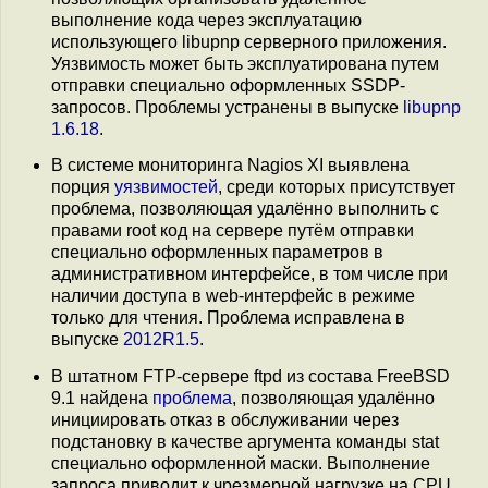
выполнение кода через эксплуатацию
использующего libupnp серверного приложения.
Уязвимость может быть эксплуатирована путем
отправки специально оформленных SSDP-
запросов. Проблемы устранены в выпуске
libupnp
1.6.18
.
В системе мониторинга Nagios XI выявлена
порция
уязвимостей
, среди которых присутствует
проблема, позволяющая удалённо выполнить с
правами root код на сервере путём отправки
специально оформленных параметров в
административном интерфейсе, в том числе при
наличии доступа в web-интерфейс в режиме
только для чтения. Проблема исправлена в
выпуске
2012R1.5
.
В штатном FTP-сервере ftpd из состава FreeBSD
9.1 найдена
проблема
, позволяющая удалённо
инициировать отказ в обслуживании через
подстановку в качестве аргумента команды stat
специально оформленной маски. Выполнение
запроса приводит к чрезмерной нагрузке на CPU.