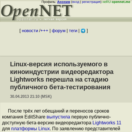
Профиль:
Аноним
(
вход
|
регистрация
)
неRU
opennet.me
[
новости
/
+++
|
форум
|
теги
|
]
Linux-версия используемого в
киноиндустрии видеоредактора
Lightworks перешла на стадию
публичного бета-тестирования
30.04.2013 21:10 (MSK)
После трёх лет обещаний и переносов сроков
компания EditShare
выпустила
первую публично-
доступную бета-версию видеоредактора
Lightworks 11
для
платформы Linux
. По заявлению представителей