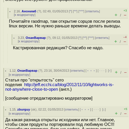
+3
2.16
,
Анонимб
(
?
), 02:49, 01/05/2013 [
^
] [
^^
] [
^^^
] [
ответить
]
+
–
[
к модератору
]
/
Почитайте raodmap, там открытие сорцов после релиза
linux версии. Не нужно раньше времени делать выводы.
–4
3.23
,
ОнанВарвар
(
?
), 09:12, 01/05/2013 [
^
] [
^^
] [
^^^
] [
ответить
]
+
–
[
к модератору
]
/
Кастрированная редакция? Спасибо не надо.
1.12
,
ОнанВарвар
(
?
), 23:16, 30/04/2013 [
ответить
] [
﹢﹢﹢
] [
· · ·
]
[
↑
]
+
–
/
[
к модератору
]
Статья про "открытость" сего
поделия
http://jeff.ecchi.ca/blog/2012/11/10/lightworks-is-
not-anywhere-close-to-open
(англ.)
[сообщение отредактировано модератором]
+5
1.15
,
zburguy
(
ok
), 02:22, 01/05/2013 [
ответить
] [
﹢﹢﹢
] [
· · ·
]
[
↓
]
+
–
[
к модератору
]
/
Да какая разница открыты исходники или нет. Главное,
чтобы свои продукты портировали под любимую ОС!!!