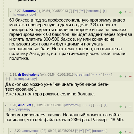
2.27
,
Аноним
(
-
), 08:54, 02/05/2013 [
^
] [
^^
] [
^^^
] [
ответить
]
[
↑
]
+
–
/
[
к модератору
]
60 баксов в год за профессиональную программу видео
монтажа проверенную годами на деле ? Это просто
шикарно. Конкуренты прилично дороже и там не никаких
гарантированных 60 бакс/год, выйдет апдейт через год-два
и опять платить 300-500 баксов, ну или конечно не
пользоваться новыми функциями и получать
исправленные баги. Не та тема конечно, но гляньте на
политику Автодеск, вот практически у всех такая гнилая
политика.
1.19
,
dr Equivalent
(
ok
), 05:54, 01/05/2013 [
ответить
] [
﹢﹢﹢
] [
· · ·
]
+
–
/
[
↑
] [
к модератору
]
Да сколько можно уже "начинать публичное бета-
тестирование"...
Уже года полтора рожают, если не больше.
1.20
,
Аноним
(
-
), 08:15, 01/05/2013 [
ответить
] [
﹢﹢﹢
] [
· · ·
]
[
↓
]
+
–
/
[
к модератору
]
Зарегистрировался, качаю. На данный момент на сайте
написано, что deb-файл скачан 2356 раз. Размер - 48 Mb.
2.22
,
anonymous
(
??
), 09:04, 01/05/2013 [
^
] [
^^
] [
^^^
] [
ответить
]
+
–
/