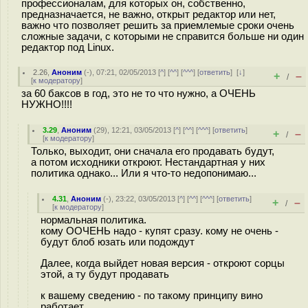
профессионалам, для которых он, собственно,
предназначается, не важно, открыт редактор или нет,
важно что позволяет решить за приемлемые сроки очень
сложные задачи, с которыми не справится больше ни один
редактор под Linux.
2.26
,
Аноним
(
-
), 07:21, 02/05/2013 [
^
] [
^^
] [
^^^
] [
ответить
]
[
↓
]
+
–
/
[
к модератору
]
за 60 баксов в год, это не то что нужно, а ОЧЕНЬ
НУЖНО!!!!
3.29
,
Аноним
(
29
), 12:21, 03/05/2013 [
^
] [
^^
] [
^^^
] [
ответить
]
+
–
/
[
к модератору
]
Только, выходит, они сначала его продавать будут,
а потом исходники откроют. Нестандартная у них
политика однако... Или я что-то недопонимаю...
4.31
,
Аноним
(
-
), 23:22, 03/05/2013 [
^
] [
^^
] [
^^^
] [
ответить
]
+
–
/
[
к модератору
]
нормальная политика.
кому ООЧЕНЬ надо - купят сразу. кому не очень -
будут блоб юзать или подождут
Далее, когда выйдет новая версия - откроют сорцы
этой, а ту будут продавать
к вашему сведению - по такому принципу вино
работает