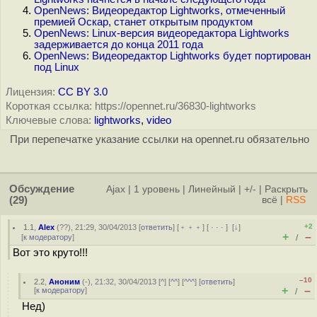
OpenNews: Видеоредактор Lightworks, отмеченный
премией Оскар, станет открытым продуктом
OpenNews: Linux-версия видеоредактора Lightworks
задерживается до конца 2011 года
OpenNews: Видеоредактор Lightworks будет портирован
под Linux
Лицензия:
CC BY 3.0
Короткая ссылка: https://opennet.ru/36830-lightworks
Ключевые слова:
lightworks
,
video
При перепечатке указание ссылки на opennet.ru обязательно
Обсуждение
Ajax
|
1 уровень
|
Линейный
|
+/-
|
Раскрыть
(29)
всё
|
RSS
+2
1.1
,
Alex
(
??
), 21:29, 30/04/2013 [
ответить
] [
﹢﹢﹢
] [
· · ·
]
[
↓
]
+
–
[
к модератору
]
/
Вот это круто!!!
–10
2.2
,
Аноним
(
-
), 21:32, 30/04/2013 [
^
] [
^^
] [
^^^
] [
ответить
]
+
–
[
к модератору
]
/
Нед)