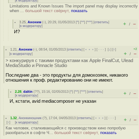
[
к модератору
]
Limitations and Known Issues The import panel may display incorrectly
when ...
большой текст свёрнут,
показать
3.25
,
Аноним
(
-
), 20:29, 01/05/2013 [
^
] [
^^
] [
^^^
] [
ответить
]
+
–
/
[
к модератору
]
И?
+2
1.21
,
Аноним
(
-
), 08:54, 01/05/2013 [
ответить
] [
﹢﹢﹢
] [
· · ·
]
[
↓
] [
↑
]
+
–
[
к модератору
]
/
> конкурируя с такими продуктами как Apple FinalCut, Ulead
MediaStudio и Pinnacle Studio
Последние два - это продукты для домохозяек, никакого
отношения к проф. редактированию они не имеют.
2.28
,
daltin
(
??
), 15:16, 02/05/2013 [
^
] [
^^
] [
^^^
] [
ответить
]
+
–
/
[
к модератору
]
И, кстати, avid mediacomposer не указан
1.32
,
Анонкиношник
(
?
), 17:04, 04/05/2013 [
ответить
] [
﹢﹢﹢
] [
· · ·
]
+
–
/
[
↑
] [
к модератору
]
Как человек, сталкивающийся с производством кино попробую
разобраться в софте Ч...
большой текст свёрнут,
показать