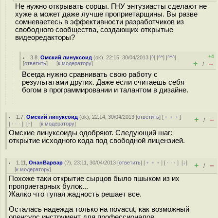
Не нужно открывать сорцы. ГНУ энтузиасты сделают не
хуже а может даже лучше проприетарщины. Вы разве
сомневаетесь в эффективности разработчиков из
свободного сообщества, создающих открытые
видеоредакторы?
+4
3.8
,
Омский линуксоид
(
ok
), 22:15, 30/04/2013 [
^
] [
^^
] [
^^^
]
+
–
[
ответить
]
[
к модератору
]
/
Всегда нужно сравнивать свою работу с
результатами других. Даже если считаешь себя
богом в программировании и талантом в дизайне.
1.7
,
Омский линуксоид
(
ok
), 22:14, 30/04/2013 [
ответить
] [
﹢﹢﹢
]
+
–
/
[
· · ·
]
[
↑
] [
к модератору
]
Омские линуксоиды одобряют. Следующий шаг:
открытие исходного кода под свободной лицензией.
1.11
,
ОнанВарвар
(
?
), 23:11, 30/04/2013 [
ответить
] [
﹢﹢﹢
] [
· · ·
]
[
↓
]
+
–
/
[
к модератору
]
Похоже таки открытие сырцов было пшыком из их
проприетарных булок...
Жалко что тупая жадность решает все.
Осталась надежда только на novacut, как возможный
опенсурс инструмент для профессионалов.