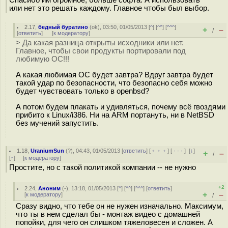
Спасибо им огромное, больше софта. А использовать
или нет это решать каждому. Главное чтобы был выбор.
2.17
,
бедный буратино
(
ok
), 03:50, 01/05/2013 [
^
] [
^^
] [
^^^
]
+
–
/
[
ответить
]
[
к модератору
]
> Да какая разница открыты исходники или нет.
Главное, чтобы свои продукты портировали под
любимую ОС!!!
А какая любимая ОС будет завтра? Вдруг завтра будет
такой удар по безопасности, что безопасно себя можно
будет чувствовать только в openbsd?
А потом будем плакать и удивляться, почему всё гвоздями
прибито к Linux/i386. Ни на ARM портануть, ни в NetBSD
без мучений запустить.
1.18
,
UraniumSun
(
?
), 04:43, 01/05/2013 [
ответить
] [
﹢﹢﹢
] [
· · ·
]
[
↓
]
+
–
/
[
↑
] [
к модератору
]
Простите, но с такой политикой компании -- не нужно
+2
2.24
,
Аноним
(
-
), 13:18, 01/05/2013 [
^
] [
^^
] [
^^^
] [
ответить
]
+
–
[
к модератору
]
/
Сразу видно, что тебе он не нужен изначально. Максимум,
что ты в нем сделал бы - монтаж видео с домашней
попойки, для чего он слишком тяжеловесен и сложен. А