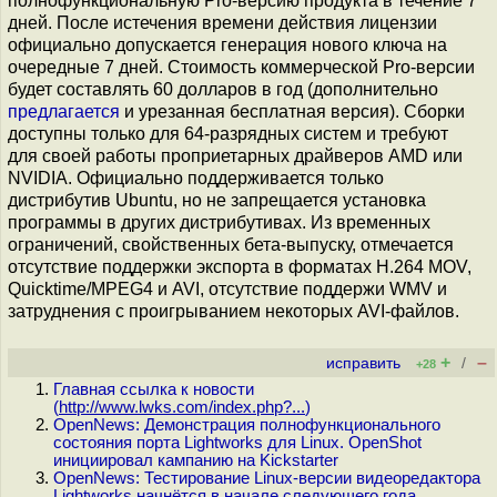
полнофункциональную Pro-версию продукта в течение 7
дней. После истечения времени действия лицензии
официально допускается генерация нового ключа на
очередные 7 дней. Стоимость коммерческой Pro-версии
будет составлять 60 долларов в год (дополнительно
предлагается
и урезанная бесплатная версия). Сборки
доступны только для 64-разрядных систем и требуют
для своей работы проприетарных драйверов AMD или
NVIDIA. Официально поддерживается только
дистрибутив Ubuntu, но не запрещается установка
программы в других дистрибутивах. Из временных
ограничений, свойственных бета-выпуску, отмечается
отсутствие поддержки экспорта в форматах H.264 MOV,
Quicktime/MPEG4 и AVI, отсутствие поддержи WMV и
затруднения с проигрыванием некоторых AVI-файлов.
+
–
исправить
/
+28
Главная ссылка к новости
(
http://www.lwks.com/index.php?...
)
OpenNews: Демонстрация полнофункционального
состояния порта Lightworks для Linux. OpenShot
инициировал кампанию на Kickstarter
OpenNews: Тестирование Linux-версии видеоредактора
Lightworks начнётся в начале следующего года