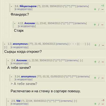
+3
3.6
,
Яйцассыром
(
?
), 22:09, 30/04/2013 [
^
] [
^^
] [
^^^
] [
ответить
]
+
–
[
к модератору
]
/
Фландерс?
4.13
,
Аноним
(
-
), 23:42, 30/04/2013 [
^
] [
^^
] [
^^^
] [
ответить
]
+
–
/
[
к модератору
]
Старк
1.3
,
anonymous
(
??
), 21:45, 30/04/2013 [
ответить
] [
﹢﹢﹢
] [
· · ·
]
[
↓
]
+
–
/
[
↑
] [
к модератору
]
Сырцы когда откроют?
2.4
,
Аноним
(
-
), 21:50, 30/04/2013 [
^
] [
^^
] [
^^^
] [
ответить
]
[
↓
]
+
–
/
[
к модератору
]
А тебе зачем?
3.14
,
anonymous
(
??
), 01:31, 01/05/2013 [
^
] [
^^
] [
^^^
] [
ответить
]
+
–
/
[
к модератору
]
> А тебе зачем?
Распечатаю и на стенку в сортире повешу.
–5
2.5
,
Vid
(
?
), 22:04, 30/04/2013 [
^
] [
^^
] [
^^^
] [
ответить
]
[
↑
]
+
–
[
к модератору
]
/