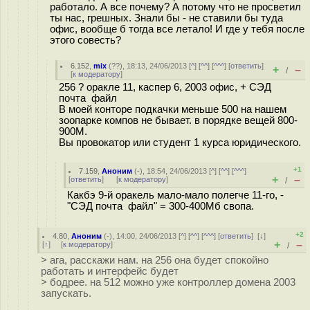
работало. А все почему? А потому что не просветил
ты нас, грешных. Знали бы - не ставили бы туда
офис, вообще б тогда все летало! И где у тебя после
этого совесть?
6.152
,
mix
(
??
), 18:13, 24/06/2013 [
^
] [
^^
] [
^^^
] [
ответить
]
+
–
/
[
к модератору
]
256 ? oракле 11, каспер 6, 2003 офис, + СЭД
почта файл
В моей конторе подкачки меньше 500 на нашем
зоопарке компов не бывает. в порядке вещей 800-
900М.
Вы провокатор или студент 1 курса юридического.
+1
7.159
,
Аноним
(
-
), 18:54, 24/06/2013 [
^
] [
^^
] [
^^^
]
+
–
[
ответить
]
[
к модератору
]
/
Какбэ 9-й оракель мало-мало полегче 11-го, -
"СЭД почта файл" = 300-400Мб свопа.
+2
4.80
,
Аноним
(
-
), 14:00, 24/06/2013 [
^
] [
^^
] [
^^^
] [
ответить
]
[
↓
]
+
–
[
↑
] [
к модератору
]
/
> ага, расскажи нам. на 256 она будет спокойно
работать и интерфейс будет
> бодрее. на 512 можно уже контроллер домена 2003
запускать.