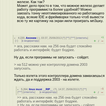
железе. Как так?
Может дело просто в том, что можное железо делает
работу программиста более удобной? Можно
заюзать тонну неоптимизированного но работающего
кода, всякие IDE и фреймворки только чтоб вывести
всю ту же картинку на экран иили проиграть мп3шку.
+1
4.220
,
Аноним
(
-
), 03:37, 25/06/2013 [
^
] [
^^
] [
^^^
] [
ответить
]
+
–
[
↑
] [
к модератору
]
/
> ага, расскажи нам. на 256 она будет спокойно
работать и интерфейс будет бодрее.
Ну да, если программы не запускать - сойдет.
> на 512 можно уже контроллер домена 2003
запускать.
Только взлета этого контроллера домена замахаешься
ждать, да и поддержка 2003 - на излете.
–1
5.264
,
linux must __RIP__
(
?
), 14:37, 25/06/2013 [
^
] [
^^
]
+
–
[
^^^
] [
ответить
]
[
к модератору
]
/
>> ага, расскажи нам. на 256 она будет спокойно
работать и интерфейс будет бодрее.
> Ну да, если программы не запускать - сойдет.