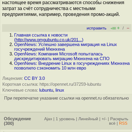
настоящее время рассматриваются способы снижения
затрат за счёт сотрудничества с местными
предприятиями, например, проведения промо-акций.
+
–
исправить
/
+88
Главная ссылка к новости
(
http://www.omgubuntu.co.uk/201...
)
OpenNews: Успешно завершена миграция на Linux
госучреждений Мюнхена
OpenNews: Компания Microsoft попыталась
дискредитировать миграцию Мюнхена на СПО
OpenNews: Внедрение Linux в госучреждениях Мюнхена
позволило сэкономить 10 млн евро
Лицензия:
CC BY 3.0
Короткая ссылка: https://opennet.ru/37259-lubuntu
Ключевые слова:
lubuntu
,
linux
При перепечатке указание ссылки на opennet.ru обязательно
Обсуждение
Ajax
|
1 уровень
|
Линейный
|
+/-
|
Раскрыть
(300)
всё
|
RSS