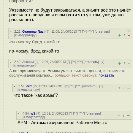
накроются?
Уязвимости не будут закрываться, а значит всё это начнёт
рассылать вирусню и спам (хотя что уж там, уже давно
рассылает).
+7
2.21
,
Grammar Nazi
(
?
), 11:08, 24/06/2013 [
^
] [
^^
] [
^^^
] [
ответить
]
+
–
[
к модератору
]
/
>по моему бред какой то
по-моему, бред какой-то
2.42
,
Аноним
(
-
), 12:06, 24/06/2013 [
^
] [
^^
] [
^^^
] [
ответить
]
[
↓
]
+
–
/
[
к модератору
]
А вот зря минусуете Немцы умеют считать деньги, и стоимость
обслуживания компью...
большой текст свёрнут,
показать
3.51
,
arrr
(
?
), 12:30, 24/06/2013 [
^
] [
^^
] [
^^^
] [
ответить
]
[
↓
]
+
–
/
[
к модератору
]
что такое "как армы"?
4.54
,
wS
(
?
), 12:31, 24/06/2013 [
^
] [
^^
] [
^^^
] [
ответить
]
+
–
/
[
к модератору
]
АРМ - Автоматизированное Рабочее Место