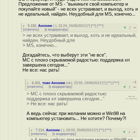
Предложение от MS - "выкиньте свой компьютер и
покупайте новый" - не всех устраивает, и выход, хоть и
не идеальный, найден. Неудобный для MS, конечно...
5.192
,
Аноним
(
-
), 22:24, 24/06/2013 [
^
] [
^^
] [
^^^
]
+
–
/
[
ответить
]
[
к модератору
]
> не всех устраивает, и выход, хоть и не идеальный,
найден. Неудобный для
> MS, конечно...
Догадайтесь, что выберут эти "не все".
МС с плохо скрываемой радостью: поддержка хп
завершена сегодня..."
Не все: нас рать!
–1
6.201
,
тоже Аноним
(
ok
), 23:55, 24/06/2013 [
^
] [
^^
] [
^^^
]
+
–
[
ответить
]
[
к модератору
]
/
> МС с плохо скрываемой радостью:
поддержка хп завершена сегодня..."
> Не все: нас рать!
А ведь сейчас при желании можно и Win98 на
компьютер установить... Не хотите? Почему?!
7.214
,
Аноним
(
-
), 03:03, 25/06/2013 [
^
] [
^^
] [
^^^
]
+
–
/
[
ответить
]
[
к модератору
]
> А ведь сейчас при желании можно и Win98 на