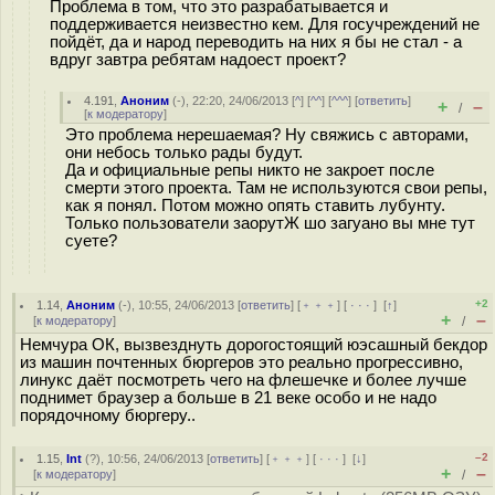
Проблема в том, что это разрабатывается и
поддерживается неизвестно кем. Для госучреждений не
пойдёт, да и народ переводить на них я бы не стал - а
вдруг завтра ребятам надоест проект?
4.191
,
Аноним
(
-
), 22:20, 24/06/2013 [
^
] [
^^
] [
^^^
] [
ответить
]
+
–
/
[
к модератору
]
Это проблема нерешаемая? Ну свяжись с авторами,
они небось только рады будут.
Да и официальные репы никто не закроет после
смерти этого проекта. Там не используются свои репы,
как я понял. Потом можно опять ставить лубунту.
Только пользователи заорутЖ шо загуано вы мне тут
суете?
+2
1.14
,
Аноним
(
-
), 10:55, 24/06/2013 [
ответить
] [
﹢﹢﹢
] [
· · ·
]
[
↑
]
+
–
[
к модератору
]
/
Немчура ОК, вызвезднуть дорогостоящий юэсашный бекдор
из машин почтенных бюргеров это реально прогрессивно,
линукс даёт посмотреть чего на флешечке и более лучше
поднимет браузер а больше в 21 веке особо и не надо
порядочному бюргеру..
–2
1.15
,
Int
(
?
), 10:56, 24/06/2013 [
ответить
] [
﹢﹢﹢
] [
· · ·
]
[
↓
]
+
–
[
к модератору
]
/