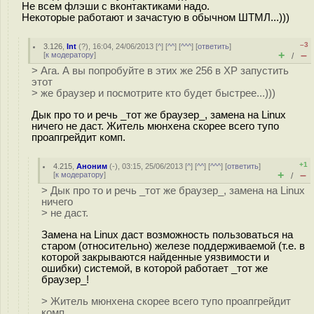
Не всем флэши с вконтактиками надо.
Некоторые работают и зачастую в обычном ШТМЛ...)))
–3
3.126
,
Int
(
?
), 16:04, 24/06/2013 [
^
] [
^^
] [
^^^
] [
ответить
]
+
–
[
к модератору
]
/
> Ага. А вы попробуйте в этих же 256 в ХР запустить
этот
> же браузер и посмотрите кто будет быстрее...)))
Дык про то и речь _тот же браузер_, замена на Linux
ничего не даст. Житель мюнхена скорее всего тупо
проапгрейдит комп.
+1
4.215
,
Аноним
(
-
), 03:15, 25/06/2013 [
^
] [
^^
] [
^^^
] [
ответить
]
+
–
[
к модератору
]
/
> Дык про то и речь _тот же браузер_, замена на Linux
ничего
> не даст.
Замена на Linux даст возможность пользоваться на
старом (относительно) железе поддерживаемой (т.е. в
которой закрываются найденные уязвимости и
ошибки) системой, в которой работает _тот же
браузер_!
> Житель мюнхена скорее всего тупо проапгрейдит
комп.