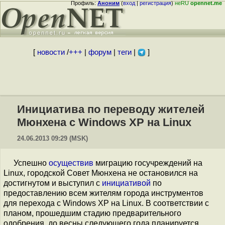
Профиль:
Аноним
(
вход
|
регистрация
)
неRU
opennet.me
[
новости
/
+++
|
форум
|
теги
|
]
Инициатива по переводу жителей
Мюнхена с Windows XP на Linux
24.06.2013 09:29 (MSK)
Успешно
осуществив
миграцию госучреждений на
Linux, городской Совет Мюнхена не остановился на
достигнутом и выступил с
инициативой
по
предоставлению всем жителям города инструментов
для перехода с Windows XP на Linux. В соответствии с
планом, прошедшим стадию предварительного
одобрения, до весны следующего года планируется