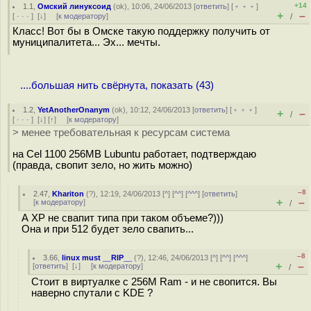
+14
1.1
,
Омский линуксоид
(
ok
), 10:06, 24/06/2013 [
ответить
] [
﹢﹢﹢
]
+
–
[
· · ·
]
[
↓
] [
к модератору
]
/
Класс! Вот бы в Омске такую поддержку получить от
муниципалитета... Эх... мечты.
....большая нить свёрнута, показать (43)
1.2
,
YetAnotherOnanym
(
ok
), 10:12, 24/06/2013 [
ответить
] [
﹢﹢﹢
]
+
–
/
[
· · ·
]
[
↓
] [
↑
] [
к модератору
]
> менее требовательная к ресурсам система
на Cel 1100 256MB Lubuntu работает, подтверждаю
(правда, свопит зело, но жить можно)
–8
2.47
,
Khariton
(
?
), 12:19, 24/06/2013 [
^
] [
^^
] [
^^^
] [
ответить
]
+
–
[
к модератору
]
/
А ХР не свапит типа при таком объеме?)))
Она и при 512 будет зело свапить...
–8
3.66
,
linux must __RIP__
(
?
), 12:46, 24/06/2013 [
^
] [
^^
] [
^^^
]
+
–
[
ответить
]
[
↓
] [
к модератору
]
/
Стоит в виртуалке с 256М Ram - и не свопится. Вы
наверно спутали с KDE ?