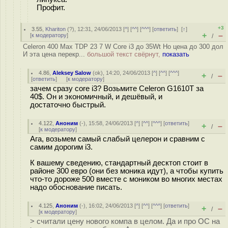
Профит.
+3
3.55
,
Khariton
(
?
), 12:31, 24/06/2013 [
^
] [
^^
] [
^^^
] [
ответить
]
[
↑
]
+
–
[
к модератору
]
/
Celeron 400 Max TDP 23 7 W Core i3 до 35Wt Но цена до 300 дол
И эта цена перекр...
большой текст свёрнут,
показать
4.86
,
Aleksey Salow
(
ok
), 14:20, 24/06/2013 [
^
] [
^^
] [
^^^
]
+
–
/
[
ответить
]
[
к модератору
]
зачем сразу core i3? Возьмите Celeron G1610T за
40$. Он и экономичный, и дешёвый, и
достаточно быстрый.
4.122
,
Аноним
(
-
), 15:58, 24/06/2013 [
^
] [
^^
] [
^^^
] [
ответить
]
+
–
/
[
к модератору
]
Ага, возьмем самый слабый целерон и сравним с
самим дорогим i3.
К вашему сведению, стандартный десктоп стоит в
районе 300 евро (они без моника идут), а чтобы купить
что-то дороже 500 вместе с моником во многих местах
надо обоснование писать.
4.125
,
Аноним
(
-
), 16:02, 24/06/2013 [
^
] [
^^
] [
^^^
] [
ответить
]
+
–
/
[
к модератору
]
> считали цену нового компа в целом. Да и про ОС на