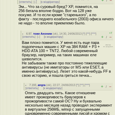
+
–
/
[
ответить
]
[
↓
] [
к модератору
]
Эм... Что за суровый бред? XP, помнится, на
256 бегала вполне бодро. Вот на 128 уже
похуже. И то если кроме "старенького", а по
факту - последнего юзабельного (2003) офиса ничего
не надо - то вполне приемлемо было.
+7
6.97
,
тоже Аноним
(
ok
), 14:30, 24/06/2013 [
^
] [
^^
] [
^^^
]
+
–
[
ответить
]
[
↓
] [
к модератору
]
/
Вам плохо помнится. У меня есть еще пара
подопечных машин с XP на 384 RAM + P3 +
HDD ATA 100 + TNT2. Любой современный
браузер, например, на таких машинах еле
шевелится.
Не забываем также про постоянно тяжелеющие
антивирусы (не имитаторы от MS или ESET, а
именно антивирусы). Лезет это какой-нибудь FF в
свою историю, и пошла греться печка...
7.193
,
angra
(
ok
), 22:27, 24/06/2013 [
^
] [
^^
] [
^^^
]
+
–
/
[
ответить
]
[
к модератору
]
Опять двадцать пять. Какое отношение
имеет прожорливость браузеров к
прожорливости самой ОС? Ну и буквально
несколько месяцев назад проводил эксперимент
в виртуалке 256МБ, winxp с запущенными
одновременно современными лисой и хромом с