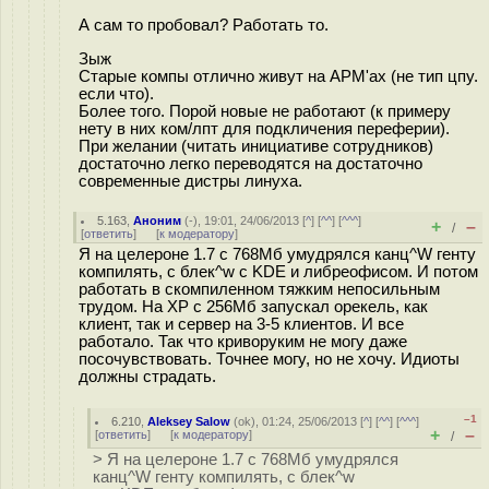
А сам то пробовал? Работать то.
Зыж
Старые компы отлично живут на АРМ'ах (не тип цпу.
если что).
Более того. Порой новые не работают (к примеру
нету в них ком/лпт для подкличения переферии).
При желании (читать инициативе сотрудников)
достаточно легко переводятся на достаточно
современные дистры линуха.
5.163
,
Аноним
(
-
), 19:01, 24/06/2013 [
^
] [
^^
] [
^^^
]
+
–
/
[
ответить
]
[
к модератору
]
Я на целероне 1.7 с 768Мб умудрялся канц^W генту
компилять, с блек^w с KDE и либреофисом. И потом
работать в скомпиленном тяжким непосильным
трудом. На XP с 256Мб запускал орекель, как
клиент, так и сервер на 3-5 клиентов. И все
работало. Так что криворуким не могу даже
посочувствовать. Точнее могу, но не хочу. Идиoты
должны страдать.
–1
6.210
,
Aleksey Salow
(
ok
), 01:24, 25/06/2013 [
^
] [
^^
] [
^^^
]
+
–
[
ответить
]
[
к модератору
]
/
> Я на целероне 1.7 с 768Мб умудрялся
канц^W генту компилять, с блек^w