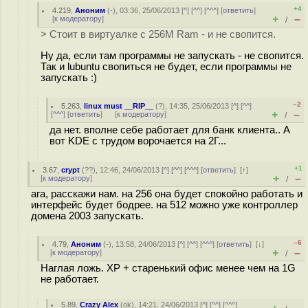
+4
4.219
,
Аноним
(
-
), 03:36, 25/06/2013 [
^
] [
^^
] [
^^^
] [
ответить
]
+
–
[
к модератору
]
/
> Стоит в виртуалке с 256М Ram - и не свопится.
Ну да, если там программы не запускать - не свопится.
Так и lubuntu свопиться не будет, если программы не
запускать :)
–2
5.263
,
linux must __RIP__
(
?
), 14:35, 25/06/2013 [
^
] [
^^
]
+
–
[
^^^
] [
ответить
]
[
к модератору
]
/
да нет. вполне себе работает для банк клиента.. А
вот KDE с трудом ворочается на 2Г...
+1
3.67
,
crypt
(
??
), 12:46, 24/06/2013 [
^
] [
^^
] [
^^^
] [
ответить
]
[
↑
]
+
–
[
к модератору
]
/
ага, расскажи нам. на 256 она будет спокойно работать и
интерфейс будет бодрее. на 512 можно уже контроллер
домена 2003 запускать.
–6
4.79
,
Аноним
(
-
), 13:58, 24/06/2013 [
^
] [
^^
] [
^^^
] [
ответить
]
[
↓
]
+
–
[
к модератору
]
/
Наглая ложь. XP + старенький офис менее чем на 1G
не работает.
5.89
,
Crazy Alex
(
ok
), 14:21, 24/06/2013 [
^
] [
^^
] [
^^^
]