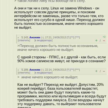
> такой логике лину псы вообще ни к селу.
А они и так ни к селу. Linux не замена Windows - он
использует совсем другие принципы, и похожим
интерфейсом не заменишь, разве что только тем, кто
использует его сугубо в одной нише. Переход должен
быть полностью осознанным, иначе ничего хорошего
не выйдет.
+2
5.143
,
Аноним
(
-
), 17:21, 24/06/2013 [
^
] [
^^
] [
^^^
]
+
–
[
ответить
]
[
к модератору
]
/
>Переход должен быть полностью осознанным,
иначе ничего хорошего не выйдет.
С одной стороны - ППКС, а с другой - как быть, если
90% хомов сапиенсов живут, не приходя в сознание?
5.189
,
Аноним
(
-
), 22:14, 24/06/2013 [
^
] [
^^
] [
^^^
]
+
–
/
[
ответить
]
[
к модератору
]
> иначе ничего хорошего не выйдет.
Как не выйдет? Переход же выйдет. Допустим, 20%
юзерей перейдут, база пользователей вырастет,
может быть они даже будут покупать какие-то
программки, железо или мультимедия и всегда будут
требовать поддержи линукса. Если вендоры начнут
эту поддержку давать, то выйграют пользователи
линукса.