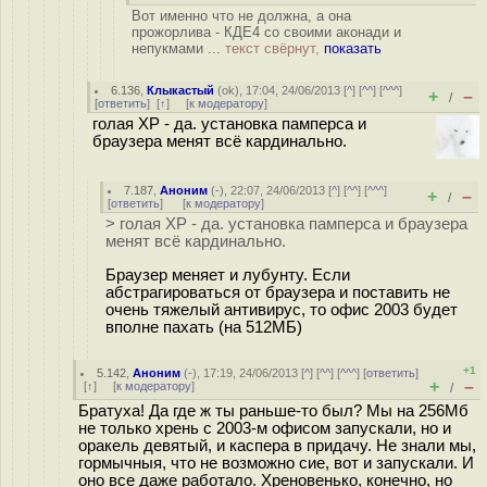
Вот именно что не должна, а она
прожорлива - КДЕ4 со своими аконади и
непукмами ...
текст свёрнут,
показать
6.136
,
Клыкастый
(
ok
), 17:04, 24/06/2013 [
^
] [
^^
] [
^^^
]
+
–
/
[
ответить
]
[
↑
] [
к модератору
]
голая XP - да. установка памперса и
браузера менят всё кардинально.
7.187
,
Аноним
(
-
), 22:07, 24/06/2013 [
^
] [
^^
] [
^^^
]
+
–
/
[
ответить
]
[
к модератору
]
> голая XP - да. установка памперса и браузера
менят всё кардинально.
Браузер меняет и лубунту. Если
абстрагироваться от браузера и поставить не
очень тяжелый антивирус, то офис 2003 будет
вполне пахать (на 512МБ)
+1
5.142
,
Аноним
(
-
), 17:19, 24/06/2013 [
^
] [
^^
] [
^^^
] [
ответить
]
+
–
[
↑
] [
к модератору
]
/
Братуха! Да где ж ты раньше-то был? Мы на 256Мб
не только хрень с 2003-м офисом запускали, но и
оракель девятый, и каспера в придачу. Не знали мы,
гормычныя, что не возможно сие, вот и запускали. И
оно все даже работало. Хреновенько, конечно, но