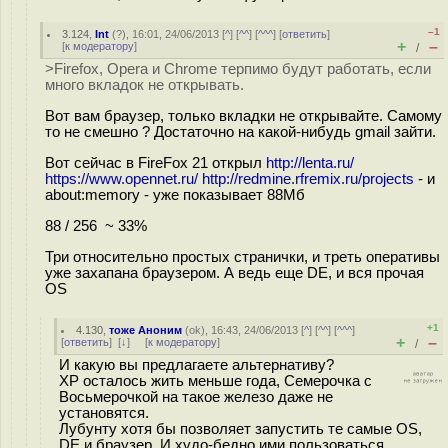
–1
3.124
,
Int
(
?
), 16:01, 24/06/2013 [
^
] [
^^
] [
^^^
] [
ответить
]
+
–
[
к модератору
]
/
>Firefox, Opera и Chrome терпимо будут работать, если
много вкладок не открывать.
Вот вам браузер, только вкладки не открывайте. Самому
то не смешно ? Достаточно на какой-нибудь gmail зайти.
Вот сейчас в FireFox 21 открыл
http://lenta.ru/
https://www.opennet.ru/
http://redmine.rfremix.ru/projects
- и
about:memory - уже показывает 88Мб
88 / 256 ~ 33%
Три относительно простых странички, и треть оперативы
уже захапана браузером. А ведь еще DE, и вся прочая
OS
+1
4.130
,
тоже Аноним
(
ok
), 16:43, 24/06/2013 [
^
] [
^^
] [
^^^
]
+
–
[
ответить
]
[
↓
] [
к модератору
]
/
И какую вы предлагаете альтернативу?
ХР осталось жить меньше года, Семерочка с
Восьмерочкой на такое железо даже не
установятся.
Лубунту хотя бы позволяет запустить те самые OS,
DE и браузер. И худо-бедно ими пользоваться.