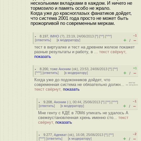
несколькими вкладками в каждом. И ничего не
тормозило и память особо не жрало.
Когда уже до красноглазых фанатиков дойдет,
что система 2001 года просто не может быть
прожорливой по современным меркам.
–1
8.197
,
IMHO
(
?
), 23:19, 24/06/2013 [
^
] [
^^
] [
^^^
]
+
–
[
ответить
]
[
к модератору
]
/
тест в виртуалке и тест на древнем железе покажет
разные результаты и работу, в ...
текст свёрнут,
показать
+1
8.200
,
тоже Аноним
(
ok
), 23:53, 24/06/2013 [
^
] [
^^
]
+
–
[
^^^
] [
ответить
]
[
к модератору
]
/
Когда уже до подоконников дойдет, что
современная система не обязательно должн...
текст свёрнут,
показать
–1
9.208
,
Аноним
(
-
), 00:44, 25/06/2013 [
^
] [
^^
] [
^^^
]
+
–
[
ответить
]
[
к модератору
]
/
Мне генту с КДЕ в 70Мб упихать не удалось А
свежеустановленная хрень именно сто...
текст
свёрнут,
показать
–2
9.277
,
Адекват
(
ok
), 16:08, 25/06/2013 [
^
] [
^^
]
+
–
[
^^^
] [
ответить
]
[
к модератору
]
/