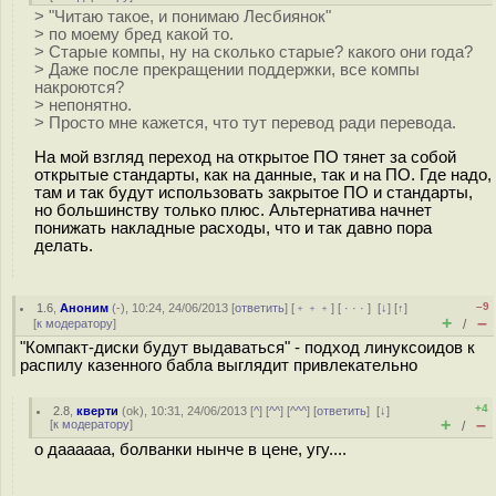
> "Читаю такое, и понимаю Лесбиянок"
> по моему бред какой то.
> Старые компы, ну на сколько старые? какого они года?
> Даже после прекращении поддержки, все компы
накроются?
> непонятно.
> Просто мне кажется, что тут перевод ради перевода.
На мой взгляд переход на открытое ПО тянет за собой
открытые стандарты, как на данные, так и на ПО. Где надо,
там и так будут использовать закрытое ПО и стандарты,
но большинству только плюс. Альтернатива начнет
понижать накладные расходы, что и так давно пора
делать.
–9
1.6
,
Аноним
(
-
), 10:24, 24/06/2013 [
ответить
] [
﹢﹢﹢
] [
· · ·
]
[
↓
] [
↑
]
+
–
[
к модератору
]
/
"Компакт-диски будут выдаваться" - подход линуксоидов к
распилу казенного бабла выглядит привлекательно
+4
2.8
,
кверти
(
ok
), 10:31, 24/06/2013 [
^
] [
^^
] [
^^^
] [
ответить
]
[
↓
]
+
–
[
к модератору
]
/
о даааааа, болванки нынче в цене, угу....