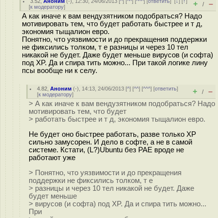
3.52
,
Аноним
(
-
), 12:30, 24/06/2013 [
^
] [
^^
] [
^^^
] [
ответить
]
[
↓
] [
↑
]
+
–
/
[
к модератору
]
А как иначе к вам вендузятником подобраться? Надо
мотивировать тем, что будет работать быстрее и т д,
экономия тыщалион евро.
Понятно, что уязвимости и до прекращения поддержки
не фиксились толком, т е разницы и через 10 тел
никакой не будет. Даже будет меньше вирусов (и софта)
под XP. Да и спира тить можно... При такой логике лину
псы вообще ни к селу.
4.82
,
Аноним
(
-
), 14:13, 24/06/2013 [
^
] [
^^
] [
^^^
] [
ответить
]
+
–
/
[
к модератору
]
> А как иначе к вам вендузятником подобраться? Надо
мотивировать тем, что будет
> работать быстрее и т д, экономия тыщалион евро.
Не будет оно быстрее работать, разве только XP
сильно замусорен. И дело в софте, а не в самой
системе. Кстати, (L?)Ubuntu без PAE вроде не
работают уже
> Понятно, что уязвимости и до прекращения
поддержки не фиксились толком, т е
> разницы и через 10 тел никакой не будет. Даже
будет меньше
> вирусов (и софта) под XP. Да и спира тить можно...
При