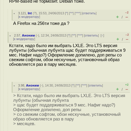
RPM-based не тормозит. Debian тоже.
–2
3.121
,
Int
(
?
), 15:53, 24/06/2013 [
^
] [
^^
] [
^^^
] [
ответить
]
+
–
[
к модератору
]
/
А Firefox на 256ти тоже да ?
–2
2.57
,
Аноним
(
-
), 12:34, 24/06/2013 [
^
] [
^^
] [
^^^
] [
ответить
]
[
↑
]
+
–
[
к модератору
]
/
Кстати, надо было им выбрать LXLE. Это LTS версия
лубунты (обычная лубунта щас будет поддерживаться 9
мес. Нафиг надо?) Оформление допилено, доп репы со
свежим софтом, обои нескучные, установочный образ
обновляется раз в пару месяцев.
+2
3.98
,
Аноним
(
-
), 14:30, 24/06/2013 [
^
] [
^^
] [
^^^
] [
ответить
]
+
–
[
к модератору
]
/
> Кстати, надо было им выбрать LXLE. Это LTS версия
лубунты (обычная лубунта
> щас будет поддерживаться 9 мес. Нафиг надо?)
Оформление допилено, доп репы
> со свежим софтом, обои нескучные, установочный
образ обновляется раз в пару
> месяцев.