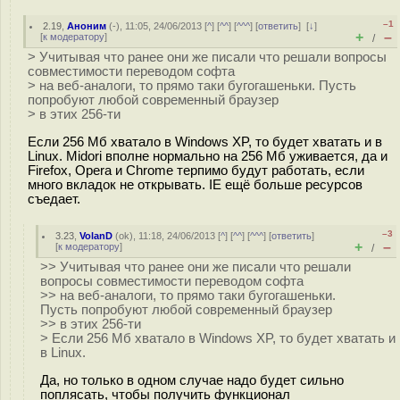
–1
2.19
,
Аноним
(
-
), 11:05, 24/06/2013 [
^
] [
^^
] [
^^^
] [
ответить
]
[
↓
]
+
–
[
к модератору
]
/
> Учитывая что ранее они же писали что решали вопросы
совместимости переводом софта
> на веб-аналоги, то прямо таки бугогашеньки. Пусть
попробуют любой современный браузер
> в этих 256-ти
Если 256 Мб хватало в Windows XP, то будет хватать и в
Linux. Midori вполне нормально на 256 Мб уживается, да и
Firefox, Opera и Chrome терпимо будут работать, если
много вкладок не открывать. IE ещё больше ресурсов
съедает.
–3
3.23
,
VolanD
(
ok
), 11:18, 24/06/2013 [
^
] [
^^
] [
^^^
] [
ответить
]
+
–
[
к модератору
]
/
>> Учитывая что ранее они же писали что решали
вопросы совместимости переводом софта
>> на веб-аналоги, то прямо таки бугогашеньки.
Пусть попробуют любой современный браузер
>> в этих 256-ти
> Если 256 Мб хватало в Windows XP, то будет хватать и
в Linux.
Да, но только в одном случае надо будет сильно
поплясать, чтобы получить функционал