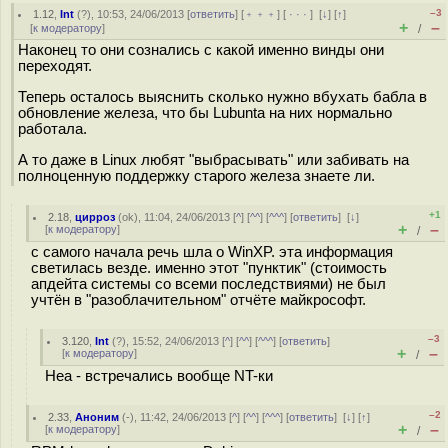
–3
1.12
,
Int
(
?
), 10:53, 24/06/2013 [
ответить
] [
﹢﹢﹢
] [
· · ·
]
[
↓
] [
↑
]
+
–
[
к модератору
]
/
Наконец то они сознались с какой именно винды они
переходят.
Теперь осталось выяснить сколько нужно вбухать бабла в
обновление железа, что бы Lubunta на них нормально
работала.
А то даже в Linux любят "выбрасывать" или забивать на
полноценную поддержку старого железа знаете ли.
+1
2.18
,
цирроз
(
ok
), 11:04, 24/06/2013 [
^
] [
^^
] [
^^^
] [
ответить
]
[
↓
]
+
–
[
к модератору
]
/
с самого начала речь шла о WinXP. эта информация
светилась везде. именно этот "пунктик" (стоимость
апдейта системы со всеми последствиями) не был
учтён в "разоблачительном" отчёте майкрософт.
–3
3.120
,
Int
(
?
), 15:52, 24/06/2013 [
^
] [
^^
] [
^^^
] [
ответить
]
+
–
[
к модератору
]
/
Неа - встречались вообще NT-ки
–2
2.33
,
Аноним
(
-
), 11:42, 24/06/2013 [
^
] [
^^
] [
^^^
] [
ответить
]
[
↓
] [
↑
]
+
–
[
к модератору
]
/