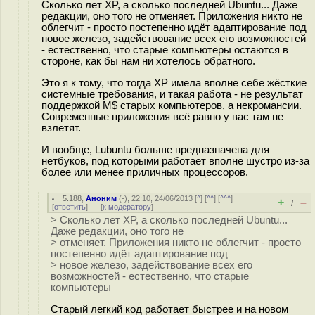
Сколько лет XP, а сколько последней Ubuntu... Даже
редакции, оно того не отменяет. Приложения никто не
облегчит - просто постепенно идёт адаптирование под
новое железо, задействование всех его возможностей
- естественно, что старые компьютеры остаются в
стороне, как бы нам ни хотелось обратного.
Это я к тому, что тогда XP имела вполне себе жёсткие
системные требования, и такая работа - не результат
поддержкой M$ старых компьютеров, а некромансии.
Современные приложения всё равно у вас там не
взлетят.
И вообще, Lubuntu больше предназначена для
нетбуков, под которыми работает вполне шустро из-за
более или менее приличных процессоров.
5.188
,
Аноним
(
-
), 22:10, 24/06/2013 [
^
] [
^^
] [
^^^
]
+
–
/
[
ответить
]
[
к модератору
]
> Сколько лет XP, а сколько последней Ubuntu...
Даже редакции, оно того не
> отменяет. Приложения никто не облегчит - просто
постепенно идёт адаптирование под
> новое железо, задействование всех его
возможностей - естественно, что старые
компьютеры
Старый легкий код работает быстрее и на новом