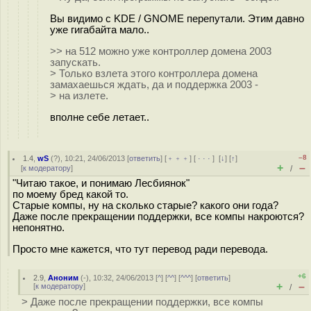
Вы видимо с KDE / GNOME перепутали. Этим давно
уже гигабайта мало..
>> на 512 можно уже контроллер домена 2003
запускать.
> Только взлета этого контроллера домена
замахаешься ждать, да и поддержка 2003 -
> на излете.
вполне себе летает..
–8
1.4
,
wS
(
?
), 10:21, 24/06/2013 [
ответить
] [
﹢﹢﹢
] [
· · ·
]
[
↓
] [
↑
]
+
–
[
к модератору
]
/
"Читаю такое, и понимаю Лесбиянок"
по моему бред какой то.
Старые компы, ну на сколько старые? какого они года?
Даже после прекращении поддержки, все компы накроются?
непонятно.
Просто мне кажется, что тут перевод ради перевода.
+6
2.9
,
Аноним
(
-
), 10:32, 24/06/2013 [
^
] [
^^
] [
^^^
] [
ответить
]
+
–
[
к модератору
]
/
> Даже после прекращении поддержки, все компы