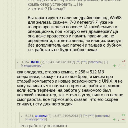
компьютер установить... Не
> хотите? Почему?!
Вы гарантируете наличие драйверов под Win98
для железа, скажем, 7-8 летнего? Я уже не
говорю про железо поновее. И какой смысл в
операционке, под которую нет драйверов? Да
она даже процессор и память правильно не
определит и, сответственно, не инициализирует
без дополнительных патчей и танцев с бубном,
т.е. работать не будет вобще никак.
–2
4.157
,
IMHO
(
?
), 18:43, 24/06/2013 [
^
] [
^^
] [
^^^
] [
ответить
]
[
↑
]
+
–
[
к модератору
]
/
как владелец старого компа, с 256 и 512 Мб
оперативки, скажу что это все бред, и мифы про
старый компьютер и новые возможности с UNIX, я не
могу написать что сильно тормозит, работать можно
если есть терпение, на работе у знакомого был
похожий компьютер, так стоял в углу, никто на нем не
смог работа, все тормозило, сказал, что его скорее
спишут, нету для него задач
+1
5.161
,
ананим
(
?
), 18:57, 24/06/2013 [
^
] [
^^
] [
^^^
] [
ответить
]
+
–
[
к модератору
]
/
>на работе у знакомого