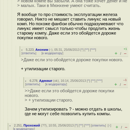
> новом компе вы забыли. А она тоже хочет денег и не
> малых. Таки в Мюнхене умеют считать.
Я вообще то про стоимость эксплуатации железа
говорил. Никто не мешает ставить линукс на новый
комп. Но похоже фанбои обычно подразумевают что
линукс имеет смысл только чтобы продлить жизнь
старому компу. Даже если это обойдется дороже
покупки нового.
+1
5.223
,
Аноним
(
-
), 05:31, 25/06/2013 [
^
] [
^^
] [
^^^
]
+
–
[
ответить
]
[
к модератору
]
/
>Даже если это обойдется дороже покупки нового.
+ утилизации старого.
–1
6.278
,
Адекват
(
ok
), 16:14, 25/06/2013 [
^
] [
^^
] [
^^^
]
+
–
[
ответить
]
[
к модератору
]
/
>>Даже если это обойдется дороже покупки
нового.
> + утилизации старого.
Зачем утилизировать ? - можно отдать в школы,
где не могут себе позволить купить компы.
2.251
,
Прохожий
(
??
), 10:55, 25/06/2013 [
^
] [
^^
] [
^^^
] [
ответить
]
[
↑
]
+
–
/
[
к модератору
]