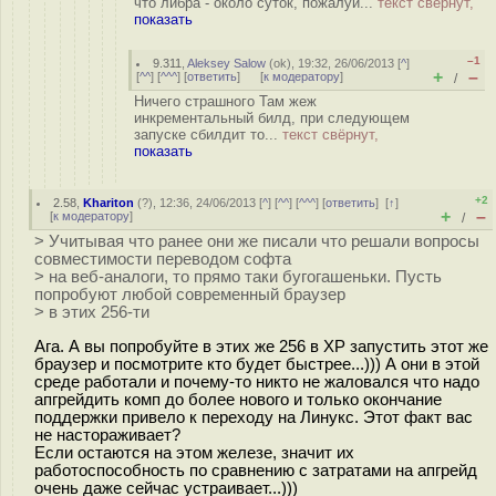
что либра - около суток, пожалуй...
текст свёрнут,
показать
–1
9.311
,
Aleksey Salow
(
ok
), 19:32, 26/06/2013 [
^
]
+
–
[
^^
] [
^^^
] [
ответить
]
[
к модератору
]
/
Ничего страшного Там жеж
инкрементальный билд, при следующем
запуске сбилдит то...
текст свёрнут,
показать
+2
2.58
,
Khariton
(
?
), 12:36, 24/06/2013 [
^
] [
^^
] [
^^^
] [
ответить
]
[
↑
]
+
–
[
к модератору
]
/
> Учитывая что ранее они же писали что решали вопросы
совместимости переводом софта
> на веб-аналоги, то прямо таки бугогашеньки. Пусть
попробуют любой современный браузер
> в этих 256-ти
Ага. А вы попробуйте в этих же 256 в ХР запустить этот же
браузер и посмотрите кто будет быстрее...))) А они в этой
среде работали и почему-то никто не жаловался что надо
апгрейдить комп до более нового и только окончание
поддержки привело к переходу на Линукс. Этот факт вас
не настораживает?
Если остаются на этом железе, значит их
работоспособность по сравнению с затратами на апгрейд
очень даже сейчас устраивает...)))