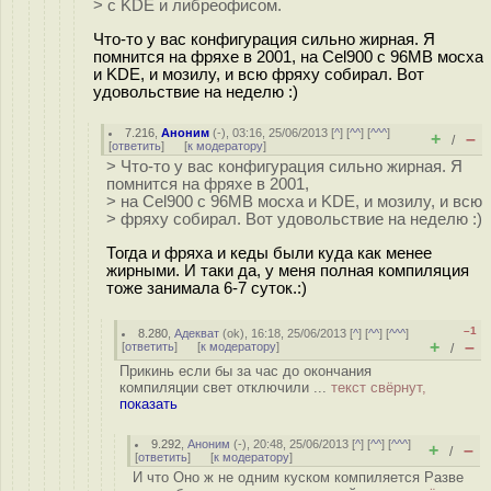
> с KDE и либреофисом.
Что-то у вас конфигурация сильно жирная. Я
помнится на фряхе в 2001, на Cel900 с 96MB мосха
и KDE, и мозилу, и всю фряху собирал. Вот
удовольствие на неделю :)
7.216
,
Аноним
(
-
), 03:16, 25/06/2013 [
^
] [
^^
] [
^^^
]
+
–
/
[
ответить
]
[
к модератору
]
> Что-то у вас конфигурация сильно жирная. Я
помнится на фряхе в 2001,
> на Cel900 с 96MB мосха и KDE, и мозилу, и всю
> фряху собирал. Вот удовольствие на неделю :)
Тогда и фряха и кеды были куда как менее
жирными. И таки да, у меня полная компиляция
тоже занимала 6-7 суток.:)
–1
8.280
,
Адекват
(
ok
), 16:18, 25/06/2013 [
^
] [
^^
] [
^^^
]
+
–
[
ответить
]
[
к модератору
]
/
Прикинь если бы за час до окончания
компиляции свет отключили ...
текст свёрнут,
показать
9.292
,
Аноним
(
-
), 20:48, 25/06/2013 [
^
] [
^^
] [
^^^
]
+
–
/
[
ответить
]
[
к модератору
]
И что Оно ж не одним куском компиляется Разве