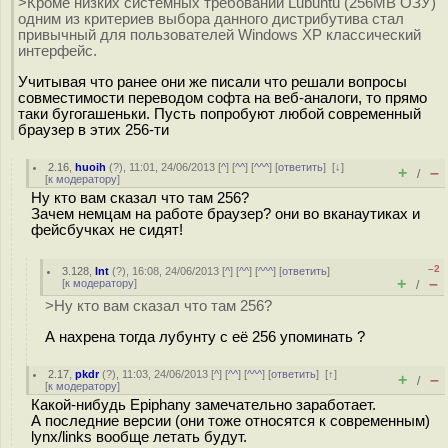
>Кроме низких системных требований Lubuntu (256MB ОЗУ)
одним из критериев выбора данного дистрибутива стал
привычный для пользователей Windows XP классический
интерфейс.
Учитывая что ранее они же писали что решали вопросы
совместимости переводом софта на веб-аналоги, то прямо
таки бугогашеньки. Пусть попробуют любой современный
браузер в этих 256-ти
2.16
,
huoih
(
?
), 11:01, 24/06/2013 [
^
] [
^^
] [
^^^
] [
ответить
]
[
↓
]
+
–
/
[
к модератору
]
Ну кто вам сказал что там 256?
Зачем немцам на работе браузер? они во вканаутиках и
фейсбучках не сидят!
–2
3.128
,
Int
(
?
), 16:08, 24/06/2013 [
^
] [
^^
] [
^^^
] [
ответить
]
+
–
[
к модератору
]
/
>Ну кто вам сказал что там 256?
А нахрена тогда лубунту c её 256 упоминать ?
2.17
,
pkdr
(
?
), 11:03, 24/06/2013 [
^
] [
^^
] [
^^^
] [
ответить
]
[
↑
]
+
–
/
[
к модератору
]
Какой-нибудь Epiphany замечательно заработает.
А последние версии (они тоже относятся к современным)
lynx/links вообще летать будут.