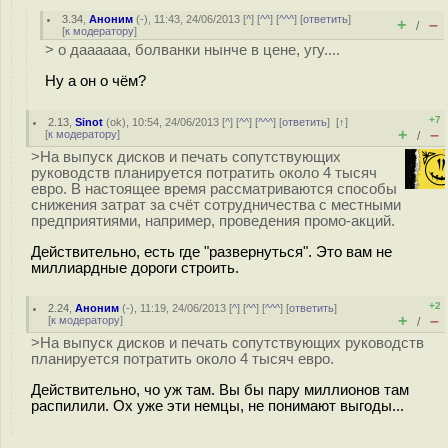
3.34
,
Аноним
(
-
), 11:43, 24/06/2013 [
^
] [
^^
] [
^^^
] [
ответить
]
+
–
/
[
к модератору
]
> о даааааа, болванки нынче в цене, угу....
Ну а он о чём?
+7
2.13
,
Sinot
(
ok
), 10:54, 24/06/2013 [
^
] [
^^
] [
^^^
] [
ответить
]
[
↑
]
+
–
[
к модератору
]
/
>На выпуск дисков и печать сопутствующих
руководств планируется потратить около 4 тысяч
евро. В настоящее время рассматриваются способы
снижения затрат за счёт сотрудничества с местными
предприятиями, например, проведения промо-акций.
Действительно, есть где "развернуться". Это вам не
миллиардные дороги строить.
+2
2.24
,
Аноним
(
-
), 11:19, 24/06/2013 [
^
] [
^^
] [
^^^
] [
ответить
]
+
–
[
к модератору
]
/
>На выпуск дисков и печать сопутствующих руководств
планируется потратить около 4 тысяч евро.
Действительно, чо уж там. Вы бы пару миллионов там
распилили. Ох уже эти немцы, не понимают выгоды...