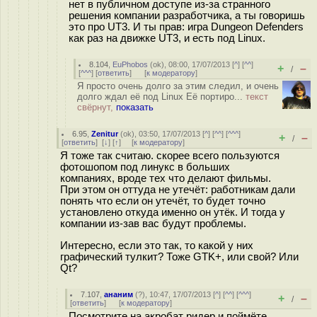
нет в публичном доступе из-за странного
решения компании разработчика, а ты говоришь
это про UT3. И ты прав: игра Dungeon Defenders
как раз на движке UT3, и есть под Linux.
8.104
,
EuPhobos
(
ok
), 08:00, 17/07/2013 [
^
] [
^^
]
+
–
/
[
^^^
] [
ответить
]
[
к модератору
]
Я просто очень долго за этим следил, и очень
долго ждал её под Linux Её портиро...
текст
свёрнут,
показать
6.95
,
Zenitur
(
ok
), 03:50, 17/07/2013 [
^
] [
^^
] [
^^^
]
+
–
/
[
ответить
]
[
↓
] [
↑
] [
к модератору
]
Я тоже так считаю. скорее всего пользуются
фотошопом под линукс в больших
компаниях, вроде тех что делают фильмы.
При этом он оттуда не утечёт: работникам дали
понять что если он утечёт, то будет точно
установлено откуда именно он утёк. И тогда у
компании из-зав вас будут проблемы.
Интересно, если это так, то какой у них
графический тулкит? Тоже GTK+, или свой? Или
Qt?
7.107
,
ананим
(
?
), 10:47, 17/07/2013 [
^
] [
^^
] [
^^^
]
+
–
/
[
ответить
]
[
к модератору
]
Посмотрите на акробат ридер и поймёте.