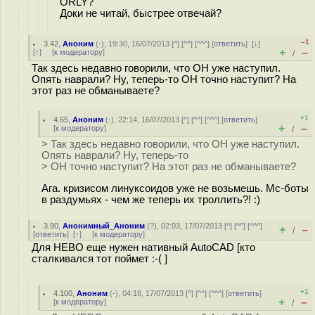
ORLY?
Доки не читай, быстрее отвечай?
–1
3.42
,
Аноним
(
-
), 19:30, 16/07/2013 [
^
] [
^^
] [
^^^
] [
ответить
]
[
↓
]
+
–
[
↑
] [
к модератору
]
/
Так здесь недавно говорили, что ОН уже наступил.
Опять наврали? Ну, теперь-то ОН точно наступит? На
этот раз не обманываете?
+1
4.65
,
Аноним
(
-
), 22:14, 16/07/2013 [
^
] [
^^
] [
^^^
] [
ответить
]
+
–
[
к модератору
]
/
> Так здесь недавно говорили, что ОН уже наступил.
Опять наврали? Ну, теперь-то
> ОН точно наступит? На этот раз не обманываете?
Ага. кризисом линуксоидов уже не возьмешь. Мс-боты
в раздумьях - чем же теперь их троллить?! :)
3.90
,
Анонимный_Аноним
(
?
), 02:03, 17/07/2013 [
^
] [
^^
] [
^^^
]
+
–
/
[
ответить
]
[
↑
] [
к модератору
]
Для НЕВО еще нужен нативный AutoCAD [кто
сталкивался тот поймет :-( ]
+1
4.100
,
Аноним
(
-
), 04:18, 17/07/2013 [
^
] [
^^
] [
^^^
] [
ответить
]
+
–
[
к модератору
]
/