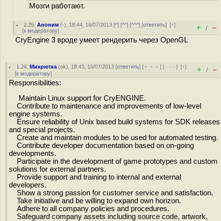
Мозги работают.
2.25
,
Аноним
(
-
), 18:44, 16/07/2013 [
^
] [
^^
] [
^^^
] [
ответить
]
[
↑
]
+
–
/
[
к модератору
]
CryEngine 3 вроде умеет рендерить через OpenGL
1.24
,
Михрютка
(
ok
), 18:43, 16/07/2013 [
ответить
] [
﹢﹢﹢
] [
· · ·
]
[
↑
]
+
–
/
[
к модератору
]
Responsibilities:
Maintain Linux support for CryENGINE.
Contribute to maintenance and improvements of low-level
engine systems.
Ensure reliability of Unix based build systems for SDK releases
and special projects.
Create and maintain modules to be used for automated testing.
Contribute developer documentation based on on-going
developments.
Participate in the development of game prototypes and custom
solutions for external partners.
Provide support and training to internal and external
developers.
Show a strong passion for customer service and satisfaction.
Take initiative and be willing to expand own horizon.
Adhere to all company policies and procedures.
Safeguard company assets including source code, artwork,