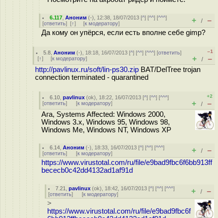
6.117
,
Аноним
(
-
), 12:38, 18/07/2013 [
^
] [
^^
] [
^^^
]
+
–
/
[
ответить
]
[
↑
] [
к модератору
]
Да кому он упёрся, если есть вполне себе gimp?
–1
5.8
,
Аноним
(
-
), 18:18, 16/07/2013 [
^
] [
^^
] [
^^^
] [
ответить
]
+
–
[
↑
] [
к модератору
]
/
http://pavlinux.ru/soft/lin-ps30.zip
BAT/DelTree trojan
connection terminated - quarantined
+2
6.10
,
pavlinux
(
ok
), 18:22, 16/07/2013 [
^
] [
^^
] [
^^^
]
+
–
[
ответить
]
[
к модератору
]
/
Ага, Systems Affected: Windows 2000,
Windows 3.x, Windows 95, Windows 98,
Windows Me, Windows NT, Windows XP
6.14
,
Аноним
(
-
), 18:33, 16/07/2013 [
^
] [
^^
] [
^^^
]
+
–
/
[
ответить
]
[
к модератору
]
https://www.virustotal.com/ru/file/e9bad9fbc6f6bb913ff
bececb0c42dd4132ad1af91d
7.21
,
pavlinux
(
ok
), 18:42, 16/07/2013 [
^
] [
^^
] [
^^^
]
+
–
/
[
ответить
]
[
к модератору
]
>
https://www.virustotal.com/ru/file/e9bad9fbc6f