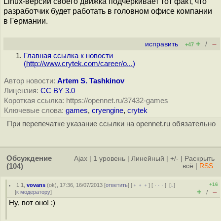
Linux-версии своего движка подчёркивает тот факт, что
разработчик будет работать в головном офисе компании
в Германии.
+
–
исправить
/
+47
Главная ссылка к новости
(
http://www.crytek.com/career/o...
)
Автор новости:
Artem S. Tashkinov
Лицензия:
CC BY 3.0
Короткая ссылка: https://opennet.ru/37432-games
Ключевые слова:
games
,
cryengine
,
crytek
При перепечатке указание ссылки на opennet.ru обязательно
Обсуждение
Ajax
|
1 уровень
|
Линейный
|
+/-
|
Раскрыть
(104)
всё
|
RSS
+16
1.1
,
vovans
(
ok
), 17:36, 16/07/2013 [
ответить
] [
﹢﹢﹢
] [
· · ·
]
[
↓
]
+
–
[
к модератору
]
/
Ну, вот оно! :)