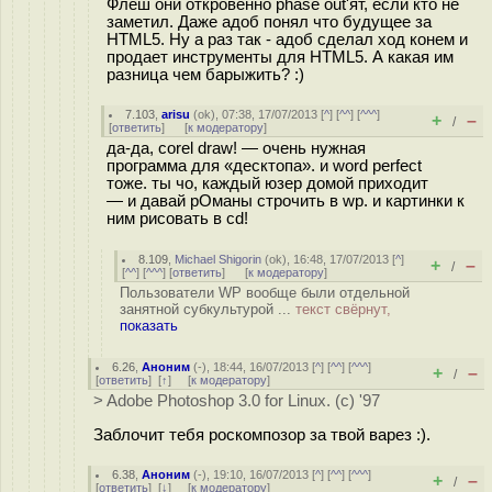
Флеш они откровенно phase out'ят, если кто не
заметил. Даже адоб понял что будущее за
HTML5. Ну а раз так - адоб сделал ход конем и
продает инструменты для HTML5. А какая им
разница чем барыжить? :)
7.103
,
arisu
(
ok
), 07:38, 17/07/2013 [
^
] [
^^
] [
^^^
]
+
–
/
[
ответить
]
[
к модератору
]
да-да, corel draw! — очень нужная
программа для «десктопа». и word perfect
тоже. ты чо, каждый юзер домой приходит
— и давай рОманы строчить в wp. и картинки к
ним рисовать в cd!
8.109
,
Michael Shigorin
(
ok
), 16:48, 17/07/2013 [
^
]
+
–
/
[
^^
] [
^^^
] [
ответить
]
[
к модератору
]
Пользователи WP вообще были отдельной
занятной субкультурой ...
текст свёрнут,
показать
6.26
,
Аноним
(
-
), 18:44, 16/07/2013 [
^
] [
^^
] [
^^^
]
+
–
/
[
ответить
]
[
↑
] [
к модератору
]
> Adobe Photoshop 3.0 for Linux. (c) '97
Заблочит тебя роскомпозор за твой варез :).
6.38
,
Аноним
(
-
), 19:10, 16/07/2013 [
^
] [
^^
] [
^^^
]
+
–
/
[
ответить
]
[
↓
] [
к модератору
]