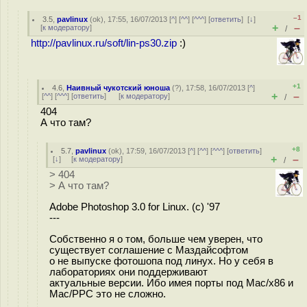
–1
3.5
,
pavlinux
(
ok
), 17:55, 16/07/2013 [
^
] [
^^
] [
^^^
] [
ответить
]
[
↓
]
+
–
[
к модератору
]
/
http://pavlinux.ru/soft/lin-ps30.zip
:)
+1
4.6
,
Наивный чукотский юноша
(
?
), 17:58, 16/07/2013 [
^
]
+
–
[
^^
] [
^^^
] [
ответить
]
[
к модератору
]
/
404
А что там?
+8
5.7
,
pavlinux
(
ok
), 17:59, 16/07/2013 [
^
] [
^^
] [
^^^
] [
ответить
]
+
–
[
↓
] [
к модератору
]
/
> 404
> А что там?
Adobe Photoshop 3.0 for Linux. (c) '97
---
Собственно я о том, больше чем уверен, что
существует соглашение с Маздайсофтом
о не выпуске фотошопа под линух. Но у себя в
лабораториях они поддерживают
актуальные версии. Ибо имея порты под Mac/x86 и
Mac/PPC это не сложно.