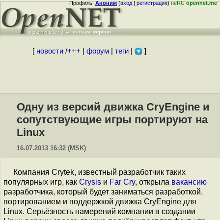
Профиль:
Аноним
(
вход
|
регистрация
)
неRU
opennet.me
[
новости
/
+++
|
форум
|
теги
|
]
Одну из версий движка CryEngine и
сопутствующие игры портируют на
Linux
16.07.2013 16:32 (MSK)
Компания Crytek, известный разработчик таких
популярных игр, как
Crysis
и
Far Cry
, открыла
вакансию
разработчика, который будет заниматься разработкой,
портированием и поддержкой движка CryEngine для
Linux. Серьёзность намерений компании в создании