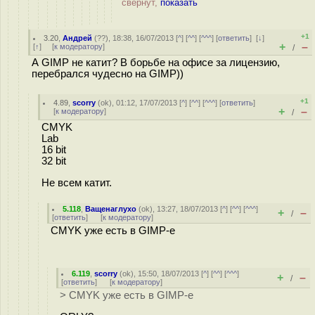
свёрнут,
показать
+1
3.20
,
Андрей
(
??
), 18:38, 16/07/2013 [
^
] [
^^
] [
^^^
] [
ответить
]
[
↓
]
+
–
[
↑
] [
к модератору
]
/
А GIMP не катит? В борьбе на офисе за лицензию,
перебрался чудесно на GIMP))
+1
4.89
,
scorry
(
ok
), 01:12, 17/07/2013 [
^
] [
^^
] [
^^^
] [
ответить
]
+
–
[
к модератору
]
/
CMYK
Lab
16 bit
32 bit
Не всем катит.
5.118
,
Ващенаглухо
(
ok
), 13:27, 18/07/2013 [
^
] [
^^
] [
^^^
]
+
–
/
[
ответить
]
[
к модератору
]
CMYK уже есть в GIMP-e
6.119
,
scorry
(
ok
), 15:50, 18/07/2013 [
^
] [
^^
] [
^^^
]
+
–
/
[
ответить
]
[
к модератору
]
> CMYK уже есть в GIMP-e