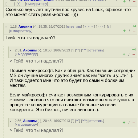
+
–
/
[
· · ·
]
[
↑
] [
к модератору
]
Сколько ведь лет шутили про крузис на Linux, яфшоке что
это может стать реальностью =)))
+4
1.18
,
Аноним
(
-
), 18:35, 16/07/2013 [
ответить
] [
﹢﹢﹢
] [
· · ·
]
[
↓
]
+
–
[
к модератору
]
/
Гейб, что ты наделал?!
+4
2.31
,
Аноним
(
-
), 18:50, 16/07/2013 [
^
] [
^^
] [
^^^
] [
ответить
]
+
–
[
к модератору
]
/
> Гейб, что ты наделал?!
Поимел майкрософт. Как и обещал. Как бывший сотродник
MS он лучше многих других знает как им "взять и у...ть" :).
И таки сдается мне что это будет по самым болючим
местам.
Если майкрософт считает возможным конкурировать с их
стимом - логично что они считают возможным наступить в
процессе конкуренции на самые больные мозоли
конкурента. Это бизнес, ничего личного :).
2.56
,
Аноним
(
-
), 20:48, 16/07/2013 [
^
] [
^^
] [
^^^
] [
ответить
]
+
–
/
[
к модератору
]
> Гейб, что ты наделал?!