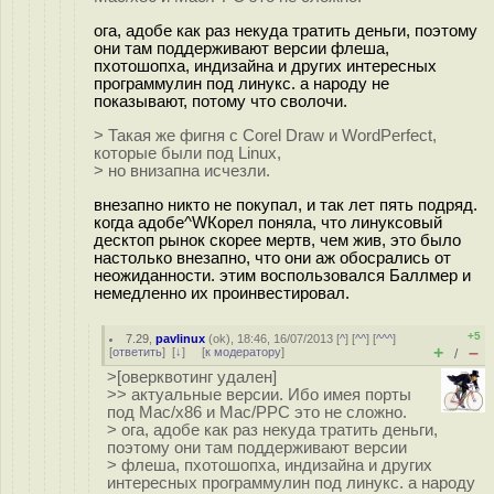
ога, адобе как раз некуда тратить деньги, поэтому
они там поддерживают версии флеша,
пхотошопха, индизайна и других интересных
программулин под линукс. а народу не
показывают, потому что сволочи.
> Такая же фигня с Corel Draw и WordPerfect,
которые были под Linux,
> но внизапна исчезли.
внезапно никто не покупал, и так лет пять подряд.
когда адобе^WКорел поняла, что линуксовый
десктоп рынок скорее мертв, чем жив, это было
настолько внезапно, что они аж обосрались от
неожиданности. этим воспользовался Баллмер и
немедленно их проинвестировал.
+5
7.29
,
pavlinux
(
ok
), 18:46, 16/07/2013 [
^
] [
^^
] [
^^^
]
+
–
[
ответить
]
[
↓
] [
к модератору
]
/
>[оверквотинг удален]
>> актуальные версии. Ибо имея порты
под Mac/x86 и Mac/PPC это не сложно.
> ога, адобе как раз некуда тратить деньги,
поэтому они там поддерживают версии
> флеша, пхотошопха, индизайна и других
интересных программулин под линукс. а народу