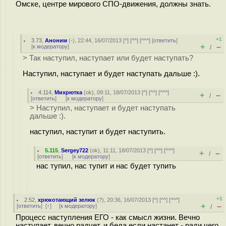
Омске, центре мирового СПО-движения, должны знать.
+1
3.73
,
Аноним
(
-
), 22:44, 16/07/2013 [
^
] [
^^
] [
^^^
] [
ответить
]
+
–
[
к модератору
]
/
> Так наступил, наступает или будет наступать?
Наступил, наступает и будет наступать дальше :).
4.114
,
Михрютка
(
ok
), 09:11, 18/07/2013 [
^
] [
^^
] [
^^^
]
+
–
/
[
ответить
]
[
к модератору
]
> Наступил, наступает и будет наступать
дальше :).
наступил, наступит и будет наступить.
5.115
,
Sergey722
(
ok
), 11:11, 18/07/2013 [
^
] [
^^
] [
^^^
]
+
–
/
[
ответить
]
[
к модератору
]
нас тупил, нас тупит и нас будет тупить
+1
2.52
,
хрюкотающий зелюк
(
?
), 20:36, 16/07/2013 [
^
] [
^^
] [
^^^
]
+
–
[
ответить
]
[
↑
] [
к модератору
]
/
Процесс наступления ЕГО - как смысл жизни. Вечно
наступает, вечно радует, и беда если настанет - ради чего