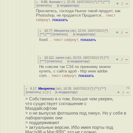
9.68
,
Аноним
(
-
), 22:28, 16/07/2013 [
^
] [
^^
] [
^^^
]
+
–
/
[
ответить
]
[
к модератору
]
Проснитесь, господа Нынче такой продукт, как
Photoshop, не продается Продается...
текст
свёрнут,
показать
10.77
,
Михрютка
(
ok
), 22:54, 16/07/2013 [
^
]
+
–
/
[
^^
] [
^^^
] [
ответить
]
[
к модератору
]
fixed ...
текст свёрнут,
показать
10.112
,
samm
(
ok
), 02:53, 18/07/2013 [
^
] [
^^
]
+
–
/
[
^^^
] [
ответить
]
[
к модератору
]
Не совсем так CS6 по прежнему можно
купить, с сайта адоб - http www adobe
com...
текст свёрнут,
показать
+1
6.17
,
Михрютка
(
ok
), 18:35, 16/07/2013 [
^
] [
^^
] [
^^^
]
+
–
[
ответить
]
[
↓
] [
↑
] [
к модератору
]
/
> Собственно я о том, больше чем уверен,
что существует соглашение с
Маздайсофтом
> о не выпуске фотошопа под линух. Но у себя в
лабораториях они
> поддерживают
> актуальные версии. Ибо имея порты под
Mac/x86 и Mac/PPC это не сложно.