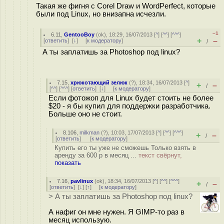
Такая же фигня с Corel Draw и WordPerfect, которые
были под Linux, но внизапна исчезли.
–1
6.11
,
GentooBoy
(
ok
), 18:29, 16/07/2013 [
^
] [
^^
] [
^^^
]
+
–
[
ответить
]
[
↓
] [
к модератору
]
/
А ты заплатишь за Photoshop под linux?
7.15
,
хрюкотающий зелюк
(
?
), 18:34, 16/07/2013 [
^
]
+
–
/
[
^^
] [
^^^
] [
ответить
]
[
↓
] [
к модератору
]
Если фотожоп для Linux будет стоить не более
$20 - я бы купил для поддержки разработчика.
Больше оно не стоит.
8.106
,
milkman
(
?
), 10:03, 17/07/2013 [
^
] [
^^
] [
^^^
]
+
–
/
[
ответить
]
[
к модератору
]
Купить его ты уже не сможешь Только взять в
аренду за 600 р в месяц ...
текст свёрнут,
показать
7.16
,
pavlinux
(
ok
), 18:34, 16/07/2013 [
^
] [
^^
] [
^^^
]
+
–
/
[
ответить
]
[
↓
] [
↑
] [
к модератору
]
> А ты заплатишь за Photoshop под linux?
А нафиг он мне нужен. Я GIMP-то раз в
месяц использую.