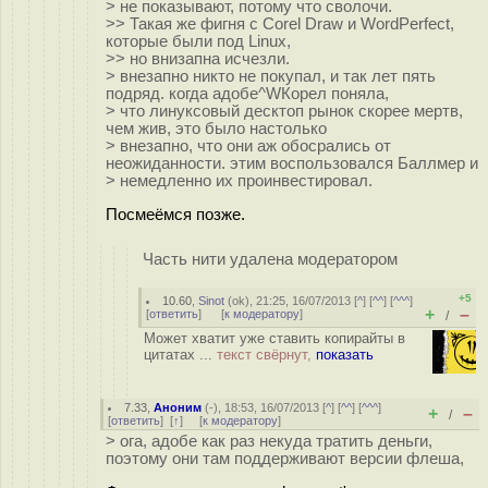
> не показывают, потому что сволочи.
>> Такая же фигня с Corel Draw и WordPerfect,
которые были под Linux,
>> но внизапна исчезли.
> внезапно никто не покупал, и так лет пять
подряд. когда адобе^WКорел поняла,
> что линуксовый десктоп рынок скорее мертв,
чем жив, это было настолько
> внезапно, что они аж обосрались от
неожиданности. этим воспользовался Баллмер и
> немедленно их проинвестировал.
Посмеёмся позже.
Часть нити удалена модератором
+5
10.60
,
Sinot
(
ok
), 21:25, 16/07/2013 [
^
] [
^^
] [
^^^
]
+
–
[
ответить
]
[
к модератору
]
/
Может хватит уже ставить копирайты в
цитатах ...
текст свёрнут,
показать
7.33
,
Аноним
(
-
), 18:53, 16/07/2013 [
^
] [
^^
] [
^^^
]
+
–
/
[
ответить
]
[
↑
] [
к модератору
]
> ога, адобе как раз некуда тратить деньги,
поэтому они там поддерживают версии флеша,