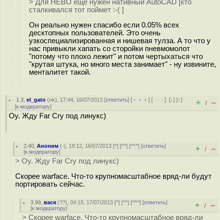
> Для НЕВО еще нужен нативный AutoCAD [кто
сталкивался тот поймет :-( ]
Он реально нужен спасибо если 0.05% всех
десктопных пользователей. Это очень
узкоспециализированная и нишевая тулза. А то что у
нас привыкли хапать со сторойки пневмомолот
"потому что плохо лежит" и потом чертыхаться что
"крутая штука, но много места занимает" - ну извините,
менталитет такой.
1.3
,
el_gato
(
ok
), 17:44, 16/07/2013 [
ответить
] [
﹢﹢﹢
] [
· · ·
]
[
↓
] [
↑
]
+
–
/
[
к модератору
]
Оу. Жду Far Cry под линукс)
2.40
,
Аноним
(
-
), 19:12, 16/07/2013 [
^
] [
^^
] [
^^^
] [
ответить
]
+
–
/
[
к модератору
]
> Оу. Жду Far Cry под линукс)
Скорее warface. Что-то крупномасштабное вряд-ли будут
портировать сейчас.
3.99
,
вася
(
??
), 04:15, 17/07/2013 [
^
] [
^^
] [
^^^
] [
ответить
]
+
–
/
[
к модератору
]
> Скорее warface. Что-то крупномасштабное вряд-ли