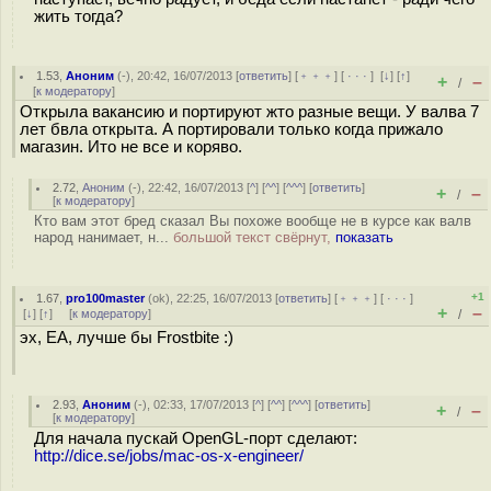
жить тогда?
1.53
,
Аноним
(
-
), 20:42, 16/07/2013 [
ответить
] [
﹢﹢﹢
] [
· · ·
]
[
↓
] [
↑
]
+
–
/
[
к модератору
]
Открыла вакансию и портируют жто разные вещи. У валва 7
лет бвла открыта. А портировали только когда прижало
магазин. Ито не все и коряво.
2.72
,
Аноним
(
-
), 22:42, 16/07/2013 [
^
] [
^^
] [
^^^
] [
ответить
]
+
–
/
[
к модератору
]
Кто вам этот бред сказал Вы похоже вообще не в курсе как валв
народ нанимает, н...
большой текст свёрнут,
показать
+1
1.67
,
pro100master
(
ok
), 22:25, 16/07/2013 [
ответить
] [
﹢﹢﹢
] [
· · ·
]
+
–
[
↓
] [
↑
] [
к модератору
]
/
эх, ЕА, лучше бы Frostbite :)
2.93
,
Аноним
(
-
), 02:33, 17/07/2013 [
^
] [
^^
] [
^^^
] [
ответить
]
+
–
/
[
к модератору
]
Для начала пускай OpenGL-порт сделают:
http://dice.se/jobs/mac-os-x-engineer/