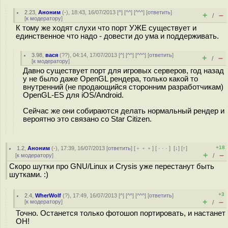
2.23
,
Аноним
(
-
), 18:43, 16/07/2013 [
^
] [
^^
] [
^^^
] [
ответить
]
+
–
/
[
к модератору
]
К тому же ходят слухи что порт УЖЕ существует и
единственное что надо - довести до ума и поддерживать.
3.98
,
вася
(
??
), 04:14, 17/07/2013 [
^
] [
^^
] [
^^^
] [
ответить
]
+
–
/
[
к модератору
]
Давно существует порт для игровых серверов, год назад
у не было даже OpenGL рендера, только какой то
внутренний (не продающийся сторонним разработчикам)
OpenGL-ES для iOS/Android.
Сейчас же они собираются делать нормальный рендер и
вероятно это связано со Star Citizen.
+18
1.2
,
Аноним
(
-
), 17:39, 16/07/2013 [
ответить
] [
﹢﹢﹢
] [
· · ·
]
[
↓
] [
↑
]
+
–
[
к модератору
]
/
Скоро шутки про GNU/Linux и Crysis уже перестанут быть
шутками. :)
+3
2.4
,
WherWolf
(
?
), 17:49, 16/07/2013 [
^
] [
^^
] [
^^^
] [
ответить
]
+
–
[
к модератору
]
/
Точно. Останется только фотошоп портировать, и настанет
ОН!