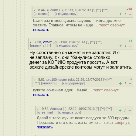
–10
8.44
,
Аноним
(
-
), 19:33, 16/07/2013 [
^
] [
^^
] [
^^^
]
+
–
[
ответить
]
[
к модератору
]
/
Если раз в месяц используешь - гимпа должно
хватить Главное, чтобы не чаще ...
текст свёрнут,
показать
+1
7.58
,
vitalif
(
?
), 21:00, 16/07/2013 [
^
] [
^^
] [
^^^
]
+
–
[
ответить
]
[
↑
] [
к модератору
]
/
Ну собственно он может и не заплатит. И я
не заплачу, т.к. они *банулись столько
денег за КОПИЮ продукта просить. А вот
всякие дизайнерские конторы могут и заплатить.
–1
8.61
,
pro100master
(
ok
), 21:29, 16/07/2013 [
^
] [
^^
]
+
–
[
^^^
] [
ответить
]
[
к модератору
]
/
купите оригинал адоб , ё-маё ...
текст свёрнут,
показать
9.64
,
Аноним
(
-
), 22:12, 16/07/2013 [
^
] [
^^
] [
^^^
]
+
–
/
[
ответить
]
[
к модератору
]
Давай я тебе лучше пакет воздуха за 300 продам
Произвести его столь же сложно ...
текст свёрнут,
показать