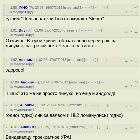
–1
1.80
,
IMHO
(
?
), 23:07, 16/07/2013 [
ответить
] [
﹢﹢﹢
] [
· · ·
]
[
↑
]
+
–
[
к модератору
]
/
гуглим "Пользователи Linux покидают Steam"
1.91
,
Buy
(
ok
), 02:06, 17/07/2013 [
ответить
] [
﹢﹢﹢
] [
· · ·
]
+
–
/
[
к модератору
]
Отлично! Второй кризис обязательно переиграю на
линуксе, на третий пока железо не тянет.
1.92
,
Аноним
(
-
), 02:15, 17/07/2013 [
ответить
] [
﹢﹢﹢
] [
· · ·
]
+
–
/
[
к модератору
]
здорово!
+1
1.108
,
Аноним
(
-
), 12:44, 17/07/2013 [
ответить
] [
﹢﹢﹢
] [
· · ·
]
+
–
[
к модератору
]
/
"Linux" это же не просто линукс, но ещё и андроид!
1.111
,
Аноним
(
-
), 20:12, 17/07/2013 [
ответить
] [
﹢﹢﹢
] [
· · ·
]
+
–
/
[
к модератору
]
годно) годно) они за валвом и HL2 ломанулись) годно)
1.116
,
Аноним
(
-
), 12:35, 18/07/2013 [
ответить
] [
﹢﹢﹢
] [
· · ·
]
+
–
/
[
к модератору
]
Вендекапцу троекратное УРА!