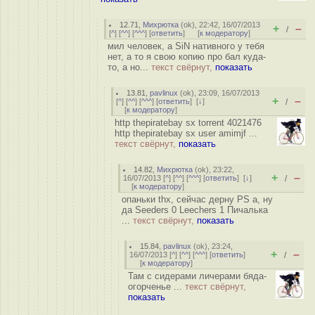
12.71
,
Михрютка
(
ok
), 22:42, 16/07/2013
+
–
/
[
^
] [
^^
] [
^^^
] [
ответить
]
[
к модератору
]
мил человек, а SiN нативного у тебя
нет, а то я свою копию про бал куда-
то, а но...
текст свёрнут,
показать
13.81
,
pavlinux
(
ok
), 23:09, 16/07/2013
+
–
[
^
] [
^^
] [
^^^
] [
ответить
]
[
↓
]
/
[
к модератору
]
http thepiratebay sx torrent 4021476
http thepiratebay sx user amimjf ...
текст свёрнут,
показать
14.82
,
Михрютка
(
ok
), 23:22,
+
–
16/07/2013 [
^
] [
^^
] [
^^^
] [
ответить
]
[
↓
]
/
[
к модератору
]
опаньки thx, сейчас дерну PS а, ну
да Seeders 0 Leechers 1 Пичалька
...
текст свёрнут,
показать
15.84
,
pavlinux
(
ok
), 23:24,
+
–
16/07/2013 [
^
] [
^^
] [
^^^
] [
ответить
]
/
[
к модератору
]
Там с сидерами личерами бяда-
огорченье ...
текст свёрнут,
показать