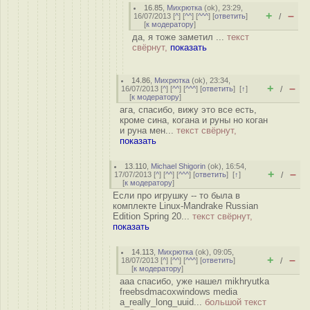
16.85
,
Михрютка
(
ok
), 23:29,
+
–
16/07/2013 [
^
] [
^^
] [
^^^
] [
ответить
]
/
[
к модератору
]
да, я тоже заметил ...
текст
свёрнут,
показать
14.86
,
Михрютка
(
ok
), 23:34,
+
–
16/07/2013 [
^
] [
^^
] [
^^^
] [
ответить
]
[
↑
]
/
[
к модератору
]
ага, спасибо, вижу это все есть,
кроме сина, когана и руны но коган
и руна мен...
текст свёрнут,
показать
13.110
,
Michael Shigorin
(
ok
), 16:54,
+
–
17/07/2013 [
^
] [
^^
] [
^^^
] [
ответить
]
[
↑
]
/
[
к модератору
]
Если про игрушку -- то была в
комплекте Linux-Mandrake Russian
Edition Spring 20...
текст свёрнут,
показать
14.113
,
Михрютка
(
ok
), 09:05,
+
–
18/07/2013 [
^
] [
^^
] [
^^^
] [
ответить
]
/
[
к модератору
]
ааа спасибо, уже нашел mikhryutka
freebsdmacoxwindows media
a_really_long_uuid...
большой текст