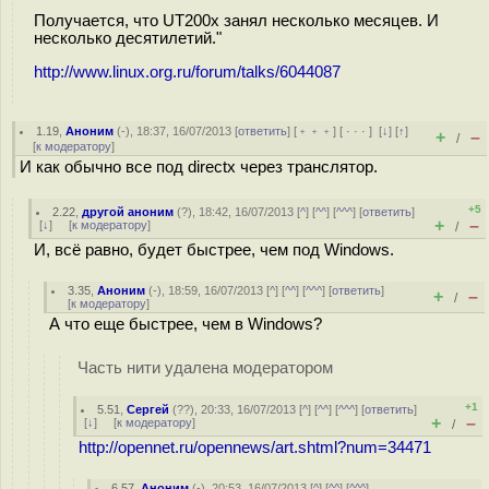
Получается, что UT200x занял несколько месяцев. И
несколько десятилетий."
http://www.linux.org.ru/forum/talks/6044087
1.19
,
Аноним
(
-
), 18:37, 16/07/2013 [
ответить
] [
﹢﹢﹢
] [
· · ·
]
[
↓
] [
↑
]
+
–
/
[
к модератору
]
И как обычно все под directx через транслятор.
+5
2.22
,
другой аноним
(
?
), 18:42, 16/07/2013 [
^
] [
^^
] [
^^^
] [
ответить
]
+
–
[
↓
] [
к модератору
]
/
И, всё равно, будет быстрее, чем под Windows.
3.35
,
Аноним
(
-
), 18:59, 16/07/2013 [
^
] [
^^
] [
^^^
] [
ответить
]
+
–
/
[
к модератору
]
А что еще быстрее, чем в Windows?
Часть нити удалена модератором
+1
5.51
,
Сергей
(
??
), 20:33, 16/07/2013 [
^
] [
^^
] [
^^^
] [
ответить
]
+
–
[
↓
] [
к модератору
]
/
http://opennet.ru/opennews/art.shtml?num=34471
6.57
,
Аноним
(
-
), 20:53, 16/07/2013 [
^
] [
^^
] [
^^^
]