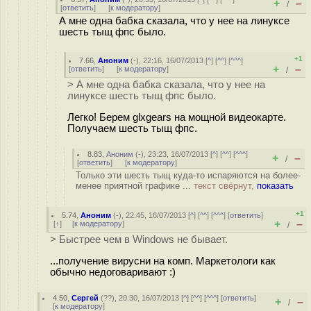
+
–
/
[
ответить
]
[
к модератору
]
А мне одна бабка сказала, что у нее на линуксе
шесть тыщ фпс было.
+1
7.66
,
Аноним
(
-
), 22:16, 16/07/2013 [
^
] [
^^
] [
^^^
]
+
–
[
ответить
]
[
к модератору
]
/
> А мне одна бабка сказала, что у нее на
линуксе шесть тыщ фпс было.
Легко! Берем glxgears на мощной видеокарте.
Получаем шесть тыщ фпс.
8.83
,
Аноним
(
-
), 23:23, 16/07/2013 [
^
] [
^^
] [
^^^
]
+
–
/
[
ответить
]
[
к модератору
]
Только эти шесть тыщ куда-то испаряются на более-
менее приятной графике ...
текст свёрнут,
показать
+1
5.74
,
Аноним
(
-
), 22:45, 16/07/2013 [
^
] [
^^
] [
^^^
] [
ответить
]
+
–
[
↑
] [
к модератору
]
/
> Быстрее чем в Windows не бывает.
...получение вирусни на комп. Маркетологи как
обычно недоговаривают :)
4.50
,
Сергей
(
??
), 20:30, 16/07/2013 [
^
] [
^^
] [
^^^
] [
ответить
]
+
–
/
[
к модератору
]