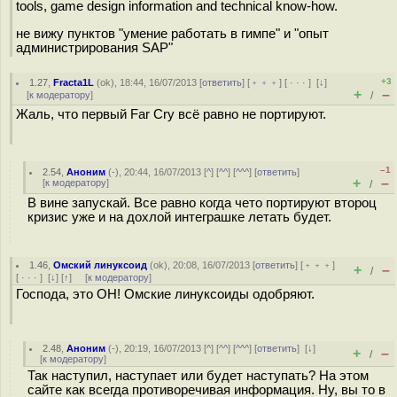
tools, game design information and technical know-how.
не вижу пунктов "умение работать в гимпе" и "опыт
администрирования SAP"
+3
1.27
,
Fracta1L
(
ok
), 18:44, 16/07/2013 [
ответить
] [
﹢﹢﹢
] [
· · ·
]
[
↓
]
+
–
[
к модератору
]
/
Жаль, что первый Far Cry всё равно не портируют.
–1
2.54
,
Аноним
(
-
), 20:44, 16/07/2013 [
^
] [
^^
] [
^^^
] [
ответить
]
+
–
[
к модератору
]
/
В вине запускай. Все равно когда чето портируют второц
кризис уже и на дохлой интеграшке летать будет.
1.46
,
Омский линуксоид
(
ok
), 20:08, 16/07/2013 [
ответить
] [
﹢﹢﹢
]
+
–
/
[
· · ·
]
[
↓
] [
↑
] [
к модератору
]
Господа, это ОН! Омские линуксоиды одобряют.
2.48
,
Аноним
(
-
), 20:19, 16/07/2013 [
^
] [
^^
] [
^^^
] [
ответить
]
[
↓
]
+
–
/
[
к модератору
]
Так наступил, наступает или будет наступать? На этом
сайте как всегда противоречивая информация. Ну, вы то в