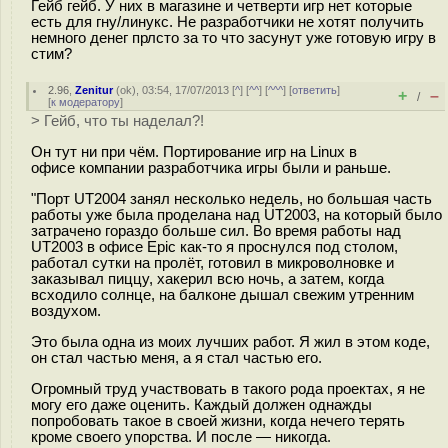
Гейб гейб. У них в магазине и четверти игр нет которые
есть для гну/линукс. Не разработчики не хотят получить
немного денег прлсто за то что засунут уже готовую игру в
стим?
2.96
,
Zenitur
(
ok
), 03:54, 17/07/2013 [
^
] [
^^
] [
^^^
] [
ответить
]
+
–
/
[
к модератору
]
> Гейб, что ты наделал?!
Он тут ни при чём. Портирование игр на Linux в
офисе компании разработчика игры были и раньше.
"Порт UT2004 занял несколько недель, но большая часть
работы уже была проделана над UT2003, на который было
затрачено гораздо больше сил. Во время работы над
UT2003 в офисе Epic как-то я проснулся под столом,
работал сутки на пролёт, готовил в микроволновке и
заказывал пиццу, хакерил всю ночь, а затем, когда
всходило солнце, на балконе дышал свежим утренним
воздухом.
Это была одна из моих лучших работ. Я жил в этом коде,
он стал частью меня, а я стал частью его.
Огромный труд участвовать в такого рода проектах, я не
могу его даже оценить. Каждый должен однажды
попробовать такое в своей жизни, когда нечего терять
кроме своего упорства. И после — никогда.