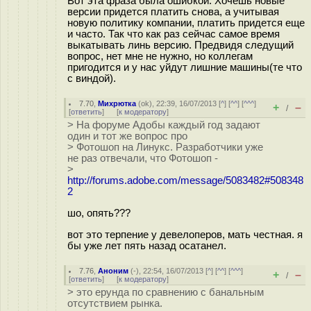
Вот эта фраза была ошибкой. Хочешь новые
версии придется платить снова, а учитывая
новую политику компании, платить придется еще
и часто. Так что как раз сейчас самое время
выкатывать линь версию. Предвидя следущий
вопрос, нет мне не нужно, но коллегам
пригодится и у нас уйдут лишние машины(те что
с виндой).
7.70
,
Михрютка
(
ok
), 22:39, 16/07/2013 [
^
] [
^^
] [
^^^
]
+
–
/
[
ответить
]
[
к модератору
]
> На форуме Адобы каждый год задают
один и тот же вопрос про
> Фотошоп на Линукс. Разработчики уже
не раз отвечали, что Фотошоп -
>
http://forums.adobe.com/message/5083482#508348
2
шо, опять???
вот это терпение у девелоперов, мать честная. я
бы уже лет пять назад осатанел.
7.76
,
Аноним
(
-
), 22:54, 16/07/2013 [
^
] [
^^
] [
^^^
]
+
–
/
[
ответить
]
[
к модератору
]
> это ерунда по сравнению с банальным
отсутствием рынка.