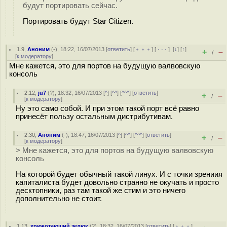
будут портировать сейчас.
Портировать будут Star Citizen.
1.9
,
Аноним
(
-
), 18:22, 16/07/2013 [
ответить
] [
﹢﹢﹢
] [
· · ·
]
[
↓
] [
↑
]
+
–
/
[
к модератору
]
Мне кажется, это для портов на будущую валвовскую
консоль
2.12
,
ju7
(
?
), 18:32, 16/07/2013 [
^
] [
^^
] [
^^^
] [
ответить
]
+
–
/
[
к модератору
]
Ну это само собой. И при этом такой порт всё равно
принесёт пользу остальным дистрибутивам.
2.30
,
Аноним
(
-
), 18:47, 16/07/2013 [
^
] [
^^
] [
^^^
] [
ответить
]
+
–
/
[
к модератору
]
> Мне кажется, это для портов на будущую валвовскую
консоль
На которой будет обычный такой линух. И с точки зрениия
капиталиста будет довольно странно не окучать и просто
десктопники, раз там такой же стим и это ничего
дополнительно не стоит.
1.13
,
хрюкотающий зелюк
(
?
), 18:32, 16/07/2013 [
ответить
] [
﹢﹢﹢
]