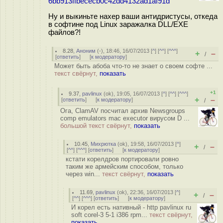
6bb913ffbececb0c42dd4132ad1af91d
Ну и выкиньте нахер ваши антидристусы, откеда
в софтине под Linux заражалка DLL/EXE
файлов?!
8.28
,
Аноним
(
-
), 18:46, 16/07/2013 [
^
] [
^^
] [
^^^
]
+
–
/
[
ответить
]
[
к модератору
]
Может быть абоба что-то не знает о своем софте ...
текст свёрнут,
показать
+1
9.37
,
pavlinux
(
ok
), 19:05, 16/07/2013 [
^
] [
^^
] [
^^^
]
+
–
[
ответить
]
[
к модератору
]
/
Ога, ClamAV посчитал архив Newsgroups
comp emulators mac executor вирусом D ...
большой текст свёрнут,
показать
10.45
,
Михрютка
(
ok
), 19:58, 16/07/2013 [
^
]
+
–
/
[
^^
] [
^^^
] [
ответить
]
[
к модератору
]
кстати корелдров портировали ровно
таким же армейским способом, только
через win...
текст свёрнут,
показать
11.69
,
pavlinux
(
ok
), 22:36, 16/07/2013 [
^
]
+
–
/
[
^^
] [
^^^
] [
ответить
]
[
к модератору
]
И корел есть нативный - http pavlinux ru
soft corel-3 5-1 i386 rpm...
текст свёрнут,
показать