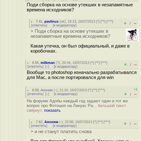
Поди сборка на основе утекших в незапамятные
времена исходников?
7.41
,
pavlinux
(
ok
), 19:13, 16/07/2013 [
^
] [
^^
] [
^^^
]
+
–
/
[
ответить
]
[
к модератору
]
> Поди сборка на основе утекших в
незапамятные времена исходников?
Какая утечка, он был официальный, и даже в
коробочках.
6.55
,
milkman
(
?
), 20:44, 16/07/2013 [
^
] [
^^
] [
^^^
]
+
–
/
[
ответить
]
[
↑
] [
к модератору
]
Вообще то photoshop изначально разрабатывался
для Mac, а после портировался для win
+1
6.59
,
Аноним
(
-
), 21:10, 16/07/2013 [
^
] [
^^
] [
^^^
]
+
–
[
ответить
]
[
↓
] [
к модератору
]
/
На форуме Адобы каждый год задают один и тот же
вопрос про Фотошоп на Линукс Ра...
большой текст
свёрнут,
показать
7.62
,
Аноним
(
-
), 22:08, 16/07/2013 [
^
] [
^^
] [
^^^
]
+
–
/
[
ответить
]
[
к модератору
]
> и не станут платить снова