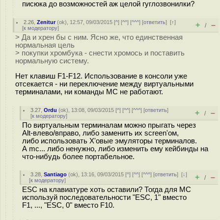
писюка до возможностей аж целой гуглозвонилки?
2.26
,
Zenitur
(
ok
), 12:57, 09/03/2015 [
^
] [
^^
] [
^^^
] [
ответить
]
[
↑
]
+
–
/
[
к модератору
]
> Да и хрен бы с ним. Ясно же, что единственная
нормальная цель
> покупки хромбука - снести хромось и поставить
нормальную систему.
Нет клавиш F1-F12. Использование в консоли уже
отсекается - ни переключение между виртуальными
терминалами, ни команды MC не работают.
3.27
,
Ordu
(
ok
), 13:08, 09/03/2015 [
^
] [
^^
] [
^^^
] [
ответить
]
+
–
/
[
к модератору
]
По виртуальным терминалам можно прыгать через
Alt-влево/вправо, либо заменить их screen'ом,
либо использовать X'овые эмуляторы терминалов.
А mc... либо ненужно, либо изменить ему кейбинды на
что-нибудь более портабельное.
3.28
,
Santiago
(
ok
), 13:16, 09/03/2015 [
^
] [
^^
] [
^^^
] [
ответить
]
[
↓
]
+
–
/
[
к модератору
]
ESC на клавиатуре хоть оставили? Тогда для MC
используй последовательности "ESC, 1" вместо
F1, ..., "ESC, 0" вместо F10.