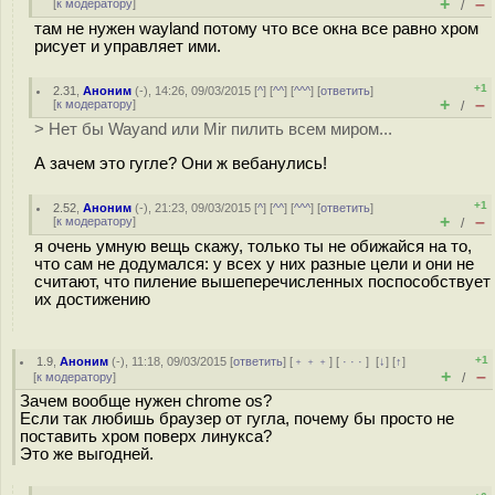
+
–
[
к модератору
]
/
там не нужен wayland потому что все окна все равно хром
рисует и управляет ими.
+1
2.31
,
Аноним
(
-
), 14:26, 09/03/2015 [
^
] [
^^
] [
^^^
] [
ответить
]
+
–
[
к модератору
]
/
> Нет бы Wayand или Mir пилить всем миром...
А зачем это гугле? Они ж вебанулись!
+1
2.52
,
Аноним
(
-
), 21:23, 09/03/2015 [
^
] [
^^
] [
^^^
] [
ответить
]
+
–
[
к модератору
]
/
я очень умную вещь скажу, только ты не обижайся на то,
что сам не додумался: у всех у них разные цели и они не
считают, что пиление вышеперечисленных поспособствует
их достижению
+1
1.9
,
Аноним
(
-
), 11:18, 09/03/2015 [
ответить
] [
﹢﹢﹢
] [
· · ·
]
[
↓
] [
↑
]
+
–
[
к модератору
]
/
Зачем вообще нужен chrome os?
Если так любишь браузер от гугла, почему бы просто не
поставить хром поверх линукса?
Это же выгодней.