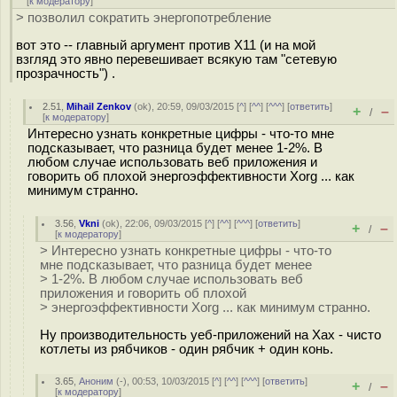
[
к модератору
]
> позволил сократить энергопотребление
вот это -- главный аргумент против X11 (и на мой
взгляд это явно перевешивает всякую там "сетевую
прозрачность") .
2.51
,
Mihail Zenkov
(
ok
), 20:59, 09/03/2015 [
^
] [
^^
] [
^^^
] [
ответить
]
+
–
/
[
к модератору
]
Интересно узнать конкретные цифры - что-то мне
подсказывает, что разница будет менее 1-2%. В
любом случае использовать веб приложения и
говорить об плохой энергоэффективности Xorg ... как
минимум странно.
3.56
,
Vkni
(
ok
), 22:06, 09/03/2015 [
^
] [
^^
] [
^^^
] [
ответить
]
+
–
/
[
к модератору
]
> Интересно узнать конкретные цифры - что-то
мне подсказывает, что разница будет менее
> 1-2%. В любом случае использовать веб
приложения и говорить об плохой
> энергоэффективности Xorg ... как минимум странно.
Ну производительность уеб-приложений на Xах - чисто
котлеты из рябчиков - один рябчик + один конь.
3.65
,
Аноним
(
-
), 00:53, 10/03/2015 [
^
] [
^^
] [
^^^
] [
ответить
]
+
–
/
[
к модератору
]