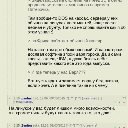
> Видел кассовые системы на FreeBSD в сетях
продовольственных магазинов например
Пятёрочка.
Там вообще-то DOS на кассах, сервера у них
обычно на линухах всех мастей, чаще всего
дебиан и убунту. Только не спрашивайте как я об
этом узнал :)
> на Фряхе работает обычный кассир,
На кассе там дос обыкновенный. И характерная
досявая софтина эпохи царя гороха. Да и сами
кассы - аж еще IBM, я даже боюсь себе
представить какого все это года выпуска.
> И где теперь у нас Варя???
Вот пусть идет и зажимает сорц у бсдшников,
если хочет. А в пингвине такие ни к чему.
+4
2.15
,
paulus
(
ok
), 12:06, 09/03/2015 [
^
] [
^^
] [
^^^
] [
ответить
]
[
↑
]
+
–
[
к модератору
]
/
На линуксе у вас будет лишком много возможностей,
а с хромос пиплы будут хавать только то, что дают...
2.25
,
Zenitur
(
ok
), 12:55, 09/03/2015 [
^
] [
^^
] [
^^^
] [
ответить
]
+
–
/