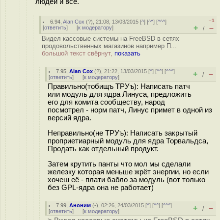
людей и всё.
–1
6.94
,
Alan Cox
(
?
), 21:08, 13/03/2015 [
^
] [
^^
] [
^^^
]
+
–
[
ответить
]
[
к модератору
]
/
Видел кассовые системы на FreeBSD в сетях
продовольственных магазинов например П...
большой текст свёрнут,
показать
7.95
,
Alan Cox
(
?
), 21:22, 13/03/2015 [
^
] [
^^
] [
^^^
]
+
–
/
[
ответить
]
[
к модератору
]
Правильно(тобищъ ТРУъ): Написать патч
или модуль для ядра Линуса, предложить
его для комита сообществу, народ
посмотрел - норм патч, Линус примет в одной из
версий ядра.
Неправильно(не ТРУъ): Написать закрытый
проприетиарный модуль для ядра Торвальдса,
Продать как отдельный продукт.
Затем крутить панты что мол мы сделали
железку которая меньше жрёт энергии, но если
хочеш её - плати бабло за модуль (вот только
без GPL-ядра она не работает)
7.99
,
Аноним
(
-
), 02:26, 24/03/2015 [
^
] [
^^
] [
^^^
]
+
–
/
[
ответить
]
[
к модератору
]