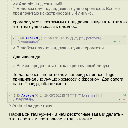
>> Android на десктопы!!!
> В любом случае, андрюша лучше хромооси. Все же
предпочитаю некастрированный линукс.
хром ос умеет программы от андроида запускать, так что
что там лучше сказать сложно...
+1
3.60
,
Аноним
(
-
), 23:58, 09/03/2015 [
^
] [
^^
] [
^^^
] [
ответить
]
+
–
[
к модератору
]
/
> В любом случае, андрюша лучше хромооси.
Два инвалида.
> Все же предпочитаю некастрированный линукс.
Тогда не очень понятно чем ведроид с surface flinger
принципиально лучше хромооси с фреоном. Два сапога
пара. Правда, оба левые :)
+2
2.33
,
Аноним
(
-
), 14:29, 09/03/2015 [
^
] [
^^
] [
^^^
] [
ответить
]
[
↑
]
+
–
[
к модератору
]
/
> Android на десктопы!!!
Нафига он там нужен? В нем десктопные задачи делать -
это в ластах и противогазе, стоя, в гамаке.