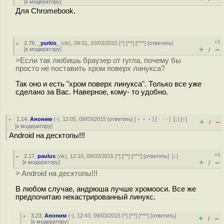
[
к модератору
]
Для Chromebook.
+1
2.79
,
_yurkis_
(
ok
), 09:01, 10/03/2015 [
^
] [
^^
] [
^^^
] [
ответить
]
+
–
[
к модератору
]
/
>Если так любишь браузер от гугла, почему бы
просто не поставить хром поверх линукса?
Так оно и есть "хром поверх линукса". Только все уже
сделано за Вас. Наверное, кому- то удобно.
1.14
,
Аноним
(
-
), 12:05, 09/03/2015 [
ответить
] [
﹢﹢﹢
] [
· · ·
]
[
↓
] [
↑
]
+
–
/
[
к модератору
]
Android на десктопы!!!
+1
2.17
,
paulus
(
ok
), 12:10, 09/03/2015 [
^
] [
^^
] [
^^^
] [
ответить
]
[
↓
]
+
–
[
к модератору
]
/
> Android на десктопы!!!
В любом случае, андрюша лучше хромооси. Все же
предпочитаю некастрированный линукс.
3.23
,
Аноним
(
-
), 12:43, 09/03/2015 [
^
] [
^^
] [
^^^
] [
ответить
]
+
–
/
[
к модератору
]