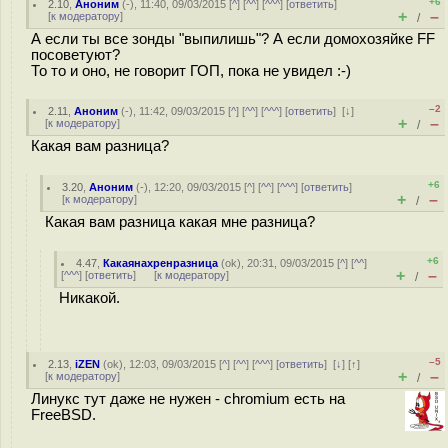
+6
2.10
,
Аноним
(
-
), 11:40, 09/03/2015 [
^
] [
^^
] [
^^^
] [
ответить
]
+
–
[
к модератору
]
/
А если ты все зонды "выпилишь"? А если домохозяйке FF
посоветуют?
То то и оно, не говорит ГОП, пока не увидел :-)
–2
2.11
,
Аноним
(
-
), 11:42, 09/03/2015 [
^
] [
^^
] [
^^^
] [
ответить
]
[
↓
]
+
–
[
к модератору
]
/
Какая вам разница?
+6
3.20
,
Аноним
(
-
), 12:20, 09/03/2015 [
^
] [
^^
] [
^^^
] [
ответить
]
+
–
[
к модератору
]
/
Какая вам разница какая мне разница?
+6
4.47
,
Какаянахренразница
(
ok
), 20:31, 09/03/2015 [
^
] [
^^
]
+
–
[
^^^
] [
ответить
]
[
к модератору
]
/
Никакой.
–5
2.13
,
iZEN
(
ok
), 12:03, 09/03/2015 [
^
] [
^^
] [
^^^
] [
ответить
]
[
↓
] [
↑
]
+
–
[
к модератору
]
/
Линукс тут даже не нужен - chromium есть на
FreeBSD.