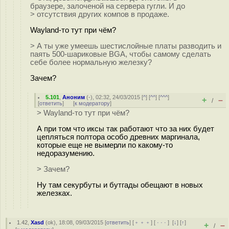
браузере, залоченой на сервера гугли. И до
> отсутствия других компов в продаже.
Wayland-то тут при чём?
> А ты уже умеешь шестислойные платы разводить и
паять 500-шариковые BGA, чтобы самому сделать
себе более нормальную железку?
Зачем?
5.101
,
Аноним
(
-
), 02:32, 24/03/2015 [
^
] [
^^
] [
^^^
]
+
–
/
[
ответить
]
[
к модератору
]
> Wayland-то тут при чём?
А при том что иксы так работают что за них будет
цепляться полтора особо древних маргинала,
которые еще не вымерли по какому-то
недоразумению.
> Зачем?
Ну там секурбуты и бутгады обещают в новых
железках.
1.42
,
Xasd
(
ok
), 18:08, 09/03/2015 [
ответить
] [
﹢﹢﹢
] [
· · ·
]
[
↓
] [
↑
]
+
–
/