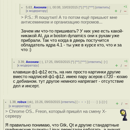
+1
5.63
,
Аноним
(
-
), 00:08, 10/03/2015 [
^
] [
^^
] [
^^^
] [
ответить
]
+
–
[
к модератору
]
/
> P.S.: Я пошутил! А то потом ещё пришьют мне
антисеминизм и организацию погромов...
Зачем им что-то пришивать? У них уже есть какой-
никакой AI, да и boston dynamics они к рукам уже
прибрали. Так что когда в дверь постучится
обладатель ядра 4.1 - ты уже в курсе кто, что и за
что :)
+1
3.39
,
Аноним
(
-
), 17:25, 09/03/2015 [
^
] [
^^
] [
^^^
] [
ответить
]
[
↑
]
+
–
[
к модератору
]
/
клавиши ф1-ф12 есть, на них просто картинки другие
вместо надписей ф1-ф12. имею пару асеров с720 - юзаю
с дебианом. тут другое немного напрягает - отсутствие
дел и инсерт.
1.38
,
robux
(
ok
), 15:26, 09/03/2015 [
ответить
] [
﹢﹢﹢
] [
· · ·
]
[
↓
] [
↑
]
+
–
/
[
к модератору
]
> Chrome OS.. Freon, который пришёл на смену X-
серверу
Я правильно понимаю, что Gtk, Qt и другие стандартные
графические тулкиты Linux перестали работать, а значит,