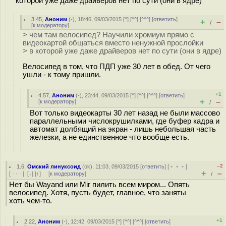
которой уже даже драйверов нет по сути (они в ядре)
3.45
,
Аноним
(
-
), 18:46, 09/03/2015 [
^
] [
^^
] [
^^^
] [
ответить
]
+
–
/
[
к модератору
]
> чем там велосипед? Научили хромиум прямо с
видеокартой общаться вместо ненужной прослойки
> в которой уже даже драйверов нет по сути (они в ядре)
Велосипед в том, что ПДП уже 30 лет в обед. От чего
ушли - к тому пришли.
+1
4.57
,
Аноним
(
-
), 23:44, 09/03/2015 [
^
] [
^^
] [
^^^
] [
ответить
]
+
–
[
к модератору
]
/
Вот только видеокарты 30 лет назад не были массово
параллельными числокрушилками, где буфер кадра и
автомат долбящий на экран - лишь небольшая часть
железки, а не единственное что вообще есть.
–2
1.6
,
Омский линуксоид
(
ok
), 11:03, 09/03/2015 [
ответить
] [
﹢﹢﹢
]
+
–
[
· · ·
]
[
↓
] [
↑
] [
к модератору
]
/
Нет бы Wayand или Mir пилить всем миром... Опять
велосипед. Хотя, пусть будет, главное, что заняты
хоть чем-то.
+1
2.22
,
Аноним
(
-
), 12:42, 09/03/2015 [
^
] [
^^
] [
^^^
] [
ответить
]