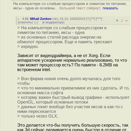
На компьютере со слабым процессором и лимитом по питанию,
иксы - одна из основны...
большой текст свёрнут,
показать
4.66
,
Mihail Zenkov
(
ok
), 01:14, 10/03/2015 [
^
] [
^^
] [
^^^
]
+
–
/
[
ответить
]
[
↓
] [
к модератору
]
> На компьютере со слабым процессором и
лимитом по питанию, иксы - одна
> из основных статей расхода энергии на
обмолот процессором. Еще и память трескают
> изрядно.
Зависит от видеодрайвера, а не от Xorg. Если
аппаратное ускорение нормально реализовано, то что
там может процессор есть? По памяти - 8.2MB на
встроенном intel.
> Вон фирма нокия очень долго мучалась для того
чтобы
> что-то минимально приемлимое из них сделать. И то,
основная масса софта
> которму важен быстрый вывод графики - используют
OpenGL, который основные потоки
> данных гонит вообще без участия иксов а как-то с
ними пересекается
> только чезез GLX.
Это делается что-бы получить большую скорость, так
как 3d сейчас развивается очень быстро в отличие от