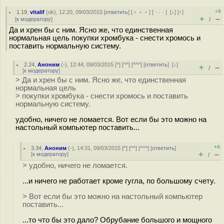
+9
1.19
,
vitalif
(
ok
), 12:20, 09/03/2015 [
ответить
] [
﹢﹢﹢
] [
· · ·
]
[
↓
] [
↑
]
+
–
[
к модератору
]
/
Да и хрен бы с ним. Ясно же, что единственная
нормальная цель покупки хромбука - снести хромось и
поставить нормальную систему.
2.24
,
Аноним
(
-
), 12:44, 09/03/2015 [
^
] [
^^
] [
^^^
] [
ответить
]
[
↓
]
+
–
/
[
к модератору
]
> Да и хрен бы с ним. Ясно же, что единственная
нормальная цель
> покупки хромбука - снести хромось и поставить
нормальную систему.
удобно, ничего не ломается. Вот если бы это можно на
настольный компьютер поставить...
+4
3.34
,
Аноним
(
-
), 14:31, 09/03/2015 [
^
] [
^^
] [
^^^
] [
ответить
]
+
–
[
к модератору
]
/
> удобно, ничего не ломается.
...и ничего не работает кроме гугла, по большому счету.
> Вот если бы это можно на настольный компьютер
поставить...
...то что бы это дало? Обрубание большого и мощного