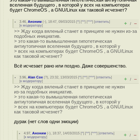
вселенная будущего , в которой у всех на компьютерах
будет ChromeOS , а GNU/Linux как таковой исчезнет?
3.46
,
Аноним
(
-
), 18:47, 09/03/2015 [
^
] [
^^
] [
^^^
] [
ответить
]
+
–
/
[
к модератору
]
>> Жду когда вяленый станет в принципе не нужен из-за
подобных инициатив.
> это какая-то вымышленная гипотетическая
антиутопичная вселенная будущего , в которой у
> всех на компьютерах будет ChromeOS , а GNU/Linux
как таковой исчезнет?
Всё исчезает рано или поздно. Даже совершенство.
3.96
,
Alan Cox
(
?
), 23:32, 13/03/2015 [
^
] [
^^
] [
^^^
] [
ответить
]
+
–
/
[
к модератору
]
>> Жду когда вяленый станет в принципе не нужен
из-за подобных инициатив.
> это какая-то вымышленная гипотетическая
антиутопичная вселенная будущего , в которой у
> всех на компьютерах будет ChromeOS , а GNU/Linux
как таковой исчезнет?
дурак (нет слов одни эмоции)
4.97
,
Аноним
(
-
), 18:37, 14/03/2015 [
^
] [
^^
] [
^^^
] [
ответить
]
+
–
/
[
к модератору
]