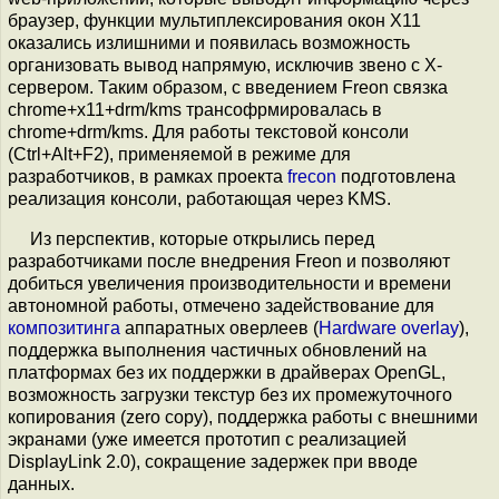
браузер, функции мультиплексирования окон X11
оказались излишними и появилась возможность
организовать вывод напрямую, исключив звено с X-
сервером. Таким образом, с введением Freon связка
chrome+x11+drm/kms трансофрмировалась в
chrome+drm/kms. Для работы текстовой консоли
(Ctrl+Alt+F2), применяемой в режиме для
разработчиков, в рамках проекта
frecon
подготовлена
реализация консоли, работающая через KMS.
Из перспектив, которые открылись перед
разработчиками после внедрения Freon и позволяют
добиться увеличения производительности и времени
автономной работы, отмечено задействование для
композитинга
аппаратных оверлеев (
Hardware overlay
),
поддержка выполнения частичных обновлений на
платформах без их поддержки в драйверах OpenGL,
возможность загрузки текстур без их промежуточного
копирования (zero copy), поддержка работы с внешними
экранами (уже имеется прототип c реализацией
DisplayLink 2.0), сокращение задержек при вводе
данных.