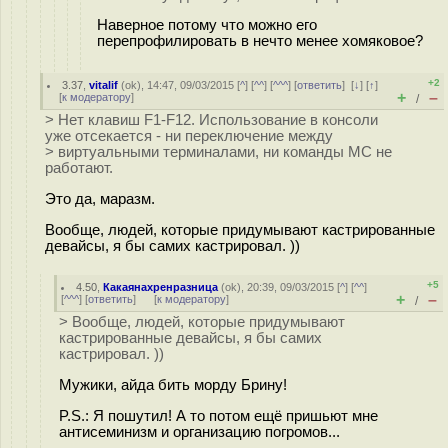
Наверное потому что можно его
перепрофилировать в нечто менее хомяковое?
+2
3.37
,
vitalif
(
ok
), 14:47, 09/03/2015 [
^
] [
^^
] [
^^^
] [
ответить
]
[
↓
] [
↑
]
+
–
[
к модератору
]
/
> Нет клавиш F1-F12. Использование в консоли
уже отсекается - ни переключение между
> виртуальными терминалами, ни команды MC не
работают.
Это да, маразм.
Вообще, людей, которые придумывают кастрированные
девайсы, я бы самих кастрировал. ))
+5
4.50
,
Какаянахренразница
(
ok
), 20:39, 09/03/2015 [
^
] [
^^
]
+
–
[
^^^
] [
ответить
]
[
к модератору
]
/
> Вообще, людей, которые придумывают
кастрированные девайсы, я бы самих
кастрировал. ))
Мужики, айда бить морду Брину!
P.S.: Я пошутил! А то потом ещё пришьют мне
антисеминизм и организацию погромов...