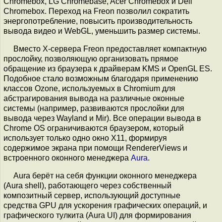
Chromebox, LG Chromebase, Acer Chromebox и Dell
Chromebox. Переход на Freon позволил сократить
энергопотребление, повысить производительность
вывода видео и WebGL, уменьшить размер системы.
Вместо X-сервера Freon предоставляет компактную
прослойку, позволяющую организовать прямое
обращение из браузера к драйверам KMS и OpenGL ES.
Подобное стало возможным благодаря применению
классов Ozone, используемых в Chromium для
абстрагирования вывода на различные оконные
системы (например, развиваются прослойки для
вывода через Wayland и Mir). Все операции вывода в
Chrome OS ограничиваются браузером, который
использует только одно окно X11, формируя
содержимое экрана при помощи RendererViews и
встроенного оконного менеджера
Aura
.
Aura берёт на себя функции оконного менеджера
(Aura shell), работающего через собственный
композитный сервер, использующий доступные
средства GPU для ускорения графических операций, и
графического тулкита (Aura UI) для формирования