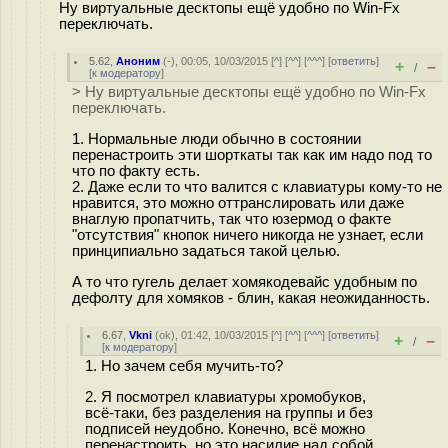
Ну виртуальные десктопы ещё удобно по Win-Fx
переключать.
5.62
,
Аноним
(
-
), 00:05, 10/03/2015 [
^
] [
^^
] [
^^^
] [
ответить
]
+
–
/
[
к модератору
]
> Ну виртуальные десктопы ещё удобно по Win-Fx
переключать.
1. Нормальные люди обычно в состоянии
перенастроить эти шорткаты так как им надо под то
что по факту есть.
2. Даже если то что валится с клавиатуры кому-то не
нравится, это можно оттранслировать или даже
внаглую пропатчить, так что юзермод о факте
"отсутствия" кнопок ничего никогда не узнает, если
принципиально задаться такой целью.
А то что гугель делает хомякодевайс удобным по
дефолту для хомяков - блин, какая неожиданность.
6.67
,
Vkni
(
ok
), 01:42, 10/03/2015 [
^
] [
^^
] [
^^^
] [
ответить
]
+
–
/
[
к модератору
]
1. Но зачем себя мучить-то?
2. Я посмотрел клавиатуры хромобуков,
всё-таки, без разделения на группы и без
подписей неудобно. Конечно, всё можно
перенастроить, но это насилие над собой.