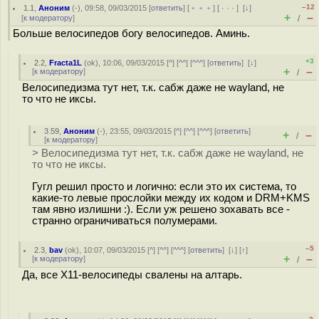
–12
1.1
,
Аноним
(
-
), 09:58, 09/03/2015 [
ответить
] [
﹢﹢﹢
] [
· · ·
]
[
↓
]
+
–
[
к модератору
]
/
Больше велосипедов богу велосипедов. Аминь.
+3
2.2
,
Fracta1L
(
ok
), 10:06, 09/03/2015 [
^
] [
^^
] [
^^^
] [
ответить
]
[
↓
]
+
–
[
к модератору
]
/
Велосипедизма тут нет, т.к. сабж даже не wayland, не
то что не иксы.
3.59
,
Аноним
(
-
), 23:55, 09/03/2015 [
^
] [
^^
] [
^^^
] [
ответить
]
+
–
/
[
к модератору
]
> Велосипедизма тут нет, т.к. сабж даже не wayland, не
то что не иксы.
Гугл решил просто и логично: если это их система, то
какие-то левые прослойки между их кодом и DRM+KMS
там явно излишни :). Если уж решено зохавать все -
странно ограничиваться полумерами.
–5
2.3
,
bav
(
ok
), 10:07, 09/03/2015 [
^
] [
^^
] [
^^^
] [
ответить
]
[
↓
] [
↑
]
+
–
[
к модератору
]
/
Да, все X11-велосипеды свалены на алтарь.