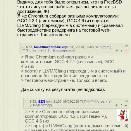
Видимо, для тебя было открытием, что на FreeBSD
что-то линуксовое работает, раз посчитал это за
достижение. Ж)
Я же Chromium собирал разными компиляторами:
GCC 4.2.1 (системным), GCC 4.6 (из порта) и
LLVM/Clang (переходным в системный) и сравнивал
быстродействие рендеринга на тестовой web-
страничке. Только и всего.
+2
5.48
,
Какаянахренразница
(
ok
), 20:33, 09/03/2015 [
^
] [
^^
]
+
–
[
^^^
] [
ответить
]
[
↓
] [
к модератору
]
/
> Я же Chromium собирал разными
компиляторами: GCC 4.2.1 (системным), GCC
4.6 (из
> порта) и LLVM/Clang (переходным в системный) и
сравнивал быстродействие рендеринга на
> тестовой web-страничке. Только и всего.
Дай ссылку на результаты (не подколка).
+2
6.53
,
iZEN
(
ok
), 21:53, 09/03/2015 [
^
] [
^^
] [
^^^
] [
ответить
]
+
–
[
к модератору
]
/
>> Я же Chromium собирал разными
компиляторами: GCC 4.2.1 (системным),
GCC 4.6 (из
>> порта) и LLVM/Clang (переходным в системный)
и сравнивал быстродействие рендеринга на