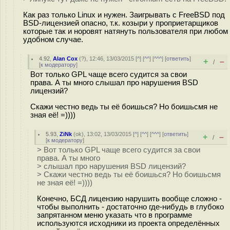
Как раз только Linux и нужен. Заигрывать с FreeBSD под
BSD-лицензией опасно, т.к. козыри у проприетарщиков
которые так и норовят натянуть пользователя при любом
удобном случае.
4.92
,
Alan Cox
(
?
), 12:46, 13/03/2015 [
^
] [
^^
] [
^^^
] [
ответить
]
+
–
/
[
к модератору
]
Вот только GPL чаще всего судится за свои
права. А ты много слышал про нарушения BSD
лицензий?
Скажи честно ведь ты её боишься? Но боишьсмя не
зная её! =))))
5.93
,
ZiNk
(
ok
), 13:02, 13/03/2015 [
^
] [
^^
] [
^^^
] [
ответить
]
+
–
/
[
к модератору
]
> Вот только GPL чаще всего судится за свои
права. А ты много
> слышал про нарушения BSD лицензий?
> Скажи честно ведь ты её боишься? Но боишьсмя
не зная её! =))))
Конечно, БСД лицензию нарушить вообще сложно -
чтобы выполнить - достаточно где-нибудь в глубоко
запрятанном меню указать что в программе
используются исходники из проекта определённых