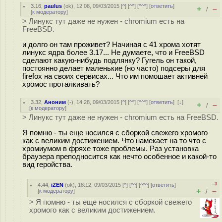
3.16
,
paulus
(
ok
), 12:08, 09/03/2015 [
^
] [
^^
] [
^^^
] [
ответить
]
+
–
/
[
к модератору
]
> Линукс тут даже не нужен - chromium есть на
FreeBSD.
и долго он там проживет? Начиная с 41 хрома хотят
линукс ядра более 3.17... Не думаете, что и FreeBSD
сделают какую-нибудь подлянку? Гугель он такой,
постоянно делает маленькие (но часто) подсеры для
firefox на своих сервисах... Что им помошает активней
хромос проталкивать?
3.32
,
Аноним
(
-
), 14:28, 09/03/2015 [
^
] [
^^
] [
^^^
] [
ответить
]
[
↓
]
+
–
/
[
к модератору
]
> Линукс тут даже не нужен - chromium есть на FreeBSD.
Я помню - ты еще носился с сборкой свежего хромого
как с великим достижением. Что намекает на то что с
хромиумом в фряхе тоже проблемы. Раз установка
браузера преподносится как нечто особенное и какой-то
вид геройства.
–3
4.44
,
iZEN
(
ok
), 18:12, 09/03/2015 [
^
] [
^^
] [
^^^
] [
ответить
]
+
–
[
к модератору
]
/
> Я помню - ты еще носился с сборкой свежего
хромого как с великим достижением.