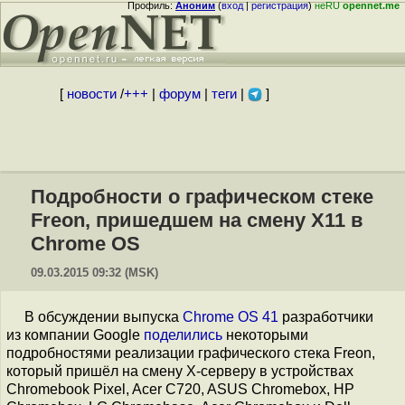
Профиль:
Аноним
(
вход
|
регистрация
)
неRU
opennet.me
[
новости
/
+++
|
форум
|
теги
|
]
Подробности о графическом стеке
Freon, пришедшем на смену X11 в
Chrome OS
09.03.2015 09:32 (MSK)
В обсуждении выпуска
Chrome OS 41
разработчики
из компании Google
поделились
некоторыми
подробностями реализации графического стека Freon,
который пришёл на смену X-серверу в устройствах
Chromebook Pixel, Acer C720, ASUS Chromebox, HP