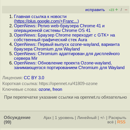
+
–
исправить
/
+23
Главная ссылка к новости
(
https://plus.google.com/+Franc...
)
OpenNews: Релиз web-браузера Chrome 41 и
операционной системы Chrome OS 41
OpenNews: Браузер Chrome переходит с GTK+ на
собственный графический стек Aura
OpenNews: Первый выпуск ozone-wayland, варианта
браузера Chromium для Wayland
OpenNews: Chromium адаптирован для дисплейного
сервера Mir
OpenNews: Обновление проекта Ozone-wayland,
занимающегося портированием Chromium для Wayland
Лицензия:
CC BY 3.0
Короткая ссылка: https://opennet.ru/41809-ozone
Ключевые слова:
ozone
,
freon
При перепечатке указание ссылки на opennet.ru обязательно
Обсуждение
Ajax
|
1 уровень
|
Линейный
|
+/-
|
Раскрыть
(99)
всё
|
RSS