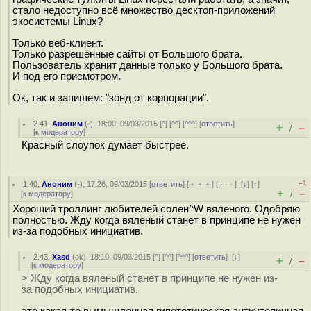
стало недоступно всё множество десктоп-приложений
экосистемы Linux?
Только веб-клиент.
Только разрешённые сайты от Большого брата.
Пользователь хранит данные только у Большого брата.
И под его присмотром.
Ок, так и запишем: "зонд от корпорации".
2.41
,
Аноним
(
-
), 18:00, 09/03/2015 [
^
] [
^^
] [
^^^
] [
ответить
]
+
–
/
[
к модератору
]
Красный слоупок думает быстрее.
–1
1.40
,
Аноним
(
-
), 17:26, 09/03/2015 [
ответить
] [
﹢﹢﹢
] [
· · ·
]
[
↓
] [
↑
]
+
–
[
к модератору
]
/
Хороший троллинг любителей солен^W вяленого. Одобряю
полностью. Жду когда вяленый станет в принципе не нужен
из-за подобных инициатив.
2.43
,
Xasd
(
ok
), 18:10, 09/03/2015 [
^
] [
^^
] [
^^^
] [
ответить
]
[
↓
]
+
–
/
[
к модератору
]
> Жду когда вяленый станет в принципе не нужен из-
за подобных инициатив.
это какая-то вымышленная гипотетическая антиутопичная