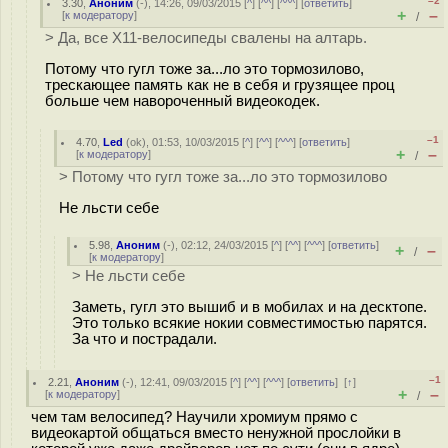
–2
3.30
,
Аноним
(
-
), 14:26, 09/03/2015 [
^
] [
^^
] [
^^^
] [
ответить
]
+
–
[
к модератору
]
/
> Да, все X11-велосипеды свалены на алтарь.
Потому что гугл тоже за...ло это тормозилово,
трескающее память как не в себя и грузящее проц
больше чем навороченный видеокодек.
–1
4.70
,
Led
(
ok
), 01:53, 10/03/2015 [
^
] [
^^
] [
^^^
] [
ответить
]
+
–
[
к модератору
]
/
> Потому что гугл тоже за...ло это тормозилово
Не льсти себе
5.98
,
Аноним
(
-
), 02:12, 24/03/2015 [
^
] [
^^
] [
^^^
] [
ответить
]
+
–
/
[
к модератору
]
> Не льсти себе
Заметь, гугл это вышиб и в мобилах и на десктопе.
Это только всякие нокии совместимостью парятся.
За что и пострадали.
–1
2.21
,
Аноним
(
-
), 12:41, 09/03/2015 [
^
] [
^^
] [
^^^
] [
ответить
]
[
↑
]
+
–
[
к модератору
]
/
чем там велосипед? Научили хромиум прямо с
видеокартой общаться вместо ненужной прослойки в