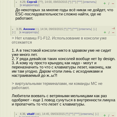
4.29
,
Сергей
(
??
), 14:00, 09/03/2015 [
^
] [
^^
] [
^^^
] [
ответить
]
+
–
/
[
к модератору
]
До некоторых за многие годы всё никак не дойдет, что
ESC-последовательности сложно найти, где не
работают.
–4
3.35
,
Аноним
(
-
), 14:34, 09/03/2015 [
^
] [
^^
] [
^^^
] [
ответить
]
[
↓
]
+
–
[
↑
] [
к модератору
]
/
> Нет клавиш F1-F12. Использование в консоли уже
отсекается
1. А в текстовой консоли никто в здравом уме не сидит
уже много лет.
2. У ряда девайсов таких консолей вообще нет by design.
3. А кому ну просто крындец как надо - могут и
переназначить то что с клавиатуры лезет, наконец, как
им там угодно. Даром чтоли линь с исходниками и
настраиваемый до ж..ы?!
> виртуальными терминалами, ни команды MC не
работают.
Любители воевать с ветряными мельницами как раз
одобряют - еще 1 повод сунуться в внутренности линуха
и пропатчить то что лезет с клавиатуры.
4.36
,
vitalif
(
ok
), 14:45, 09/03/2015 [
^
] [
^^
] [
^^^
] [
ответить
]
[
↓
]
+
–
/