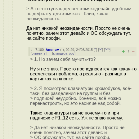
> А то что гугель делает хомякодевайс удобным
по дефолту для хомяков - блин, какая
неожиданность.
Да нет никакой неожиданности. Просто не очень
понятно, зачем этот девайс и ОС обсуждать тут,
на сайте профи.
7.100
,
Аноним
(
-
), 02:29, 24/03/2015 [
^
] [
^^
] [
^^^
]
+
–
/
[
ответить
]
[
к модератору
]
> 1. Но зачем себя мучить-то?
Ну я не знаю. Просто преподносится как какая-то
вселенская проблема, а реально - разница в
картинках на кнопке.
> 2. Я посмотрел клавиатуры хромобуков, всё-
таки, без разделения на группы и без
> подписей неудобно. Конечно, всё можно
перенастроить, но это насилие над собой.
Такие клавиатуры нынче почему-то и при
надписях с F1..12 есть. Уж не знаю почему.
> Да нет никакой неожиданности. Просто не
очень понятно, зачем этот девайс и
> ОС обсуждать тут, на сайте профи.