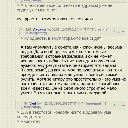
[
к модератору
]
> А в текстовой консоли никто в здравом уме не
сидит уже много лет.
ну здрасте, в эмуляторах-то все сидят
5.61
,
Аноним
(
-
), 00:01, 10/03/2015 [
^
] [
^^
] [
^^^
] [
ответить
]
+
–
/
[
к модератору
]
> ну здрасте, в эмуляторах-то все сидят
А там упомянутые сочетания кнопок нужны весьма
редко. Да и вообще, если у кого кастомные
требования и странная железка и он не может
использовать гибкость системы для получения
нужного ему результата и он втирает что задача
"нерешаема", да как же мол пользоваться - он таки
прежде всего лошара и не умеет своей системой
рулить. Хотя зенитару это простительно - его умение
настраивать систему на нестандартные загибоны
всем известно. Он из себя много строит но мало
умеет. За что и слывет знатным ламерюгой.
4.54
,
Vkni
(
ok
), 22:04, 09/03/2015 [
^
] [
^^
] [
^^^
] [
ответить
]
[
↑
]
+
–
/
[
к модератору
]
> 1. А в текстовой консоли никто в здравом уме
не сидит уже
> много лет.