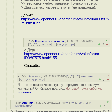
>> тестовой web-страничке. Только и всего.
> Дай ссылку на результаты (не подколка).
Держи:
https://www.opennet.ru/openforum/vsluhforumID3/875
75.html#155
+1
7.75
,
Какаянахренразница
(
ok
), 05:03, 10/03/2015
+
–
[
^
] [
^^
] [
^^^
] [
ответить
]
[
к модератору
]
/
> Держи:
https://www.opennet.ru/openforum/vsluhforum
ID3/87575.html#155
Спасибо.
–2
5.58
,
Аноним
(
-
), 23:52, 09/03/2015 [
^
] [
^^
] [
^^^
] [
ответить
]
+
–
[
↑
] [
к модератору
]
/
Что-то не помню чтобы гугл утверждал что хром иум -
линуксный Он бывает под ви...
большой текст свёрнут,
показать
+1
3.49
,
Аноним
(
-
), 20:37, 09/03/2015 [
^
] [
^^
] [
^^^
] [
ответить
]
[
↑
]
+
–
[
к модератору
]
/
> Линукс тут даже не нужен - chromium есть на FreeBSD.