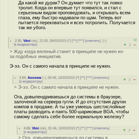
Да какой же дурак? Он думает что тут так ловко
тролит. Когда он впервые тут появился, и стал с
серьезным видом проповедовать, и открывать всем
глаза, ему быстро надавали по щам. Теперь вот
пытается перековаться и всех потролить. Получается
так же убого.
+2
2.55
,
Vkni
(
ok
), 22:05, 09/03/2015 [
^
] [
^^
] [
^^^
] [
ответить
]
[
↑
]
+
–
[
к модератору
]
/
> Жду когда вяленый станет в принципе не нужен из-
за подобных инициатив.
Э-ээ. Он с самого начала в принципе не нужен.
3.64
,
Аноним
(
-
), 00:48, 10/03/2015 [
^
] [
^^
] [
^^^
] [
ответить
]
+
–
/
[
к модератору
]
> Э-ээ. Он с самого начала в принципе не нужен.
Ога, довыпендриваешься до системы в браузере,
залоченой на сервера гугли. И до отсутствия других
компов в продаже. А ты уже умеешь шестислойные
платы разводить и паять 500-шариковые BGA, чтобы
самому сделать себе более нормальную железку?
4.69
,
Vkni
(
ok
), 01:46, 10/03/2015 [
^
] [
^^
] [
^^^
] [
ответить
]
+
–
/
[
к модератору
]
> Ога, довыпендриваешься до системы в