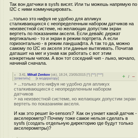
Так вон датчики в sysfs висят. Или ты можешь напрямую по
I2C с ними коммуницировать.
...только это нифуя не удобно для апликух
сталкивающихся с неопределенным набором датчиков на
неизвестной системе, но желающих допустим экран
вертеть по показаниям акселя. Если девайс держат
вертикально - то и экран в режим портрета. А если
горизонтально - в режим ландшафта. А так то да, можно
самому по I2C из акселя эти данные вытягивать. Почитав
даташит на мег и узнав как работать с вот этим
конкретным чипом. А вон тот соседний чип - лыко, мочало,
начинай сначала.
3.41
,
Mihail Zenkov
(
ok
), 18:24, 23/05/2015 [
^
] [
^^
] [
^^^
]
+
–
/
[
ответить
]
[
к модератору
]
> ...только это нифуя не удобно для апликух
сталкивающихся с неопределенным набором
датчиков
> на неизвестной системе, но желающих допустим экран
вертеть по показаниям акселя.
И как это решит iio-sensors? Как он узнает какой датчик -
акселерометр? Почему тоже самое нельзя сделать в
sysfs (создать отдельную директорию где будут только
акселерометры)?