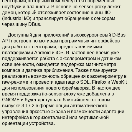
сенсорами, которыми комплектуются современные
ноутбуки и планшеты. В основе iio-sensor-proxy лежит
демон, который отслеживает состояние шины IIO
(Industrial I/O) и транслирует обращение к сенсорам
через шину DBus.
Доступный для приложений высокоуровневый D-Bus
API построен по мотивам программных интерфейсов
для работы с сенсорами, предоставляемыми
платформами Android и iOS. В настоящее время уже
поддерживается работа с акселерометром и датчиком
освещённости, ожидается поддержка магнитометра,
компаса и датчика приближения. Также планируется
реализовать возможность обращения к акселерометру в
raw-режиме и провести адаптацию SDL, Firefox и WebKit
для использования нового фреймворка. В настоящее
время поддержка iio-sensor-proxy уже добавлена в
GNOME и будет доступна в ближайшем тестовом
выпуске 3.17.2 в форме опции автоматического
управления яркостью экрана и возможности адаптации
интерфейса к горизонтальной или вертикальной
ориентации устройства.