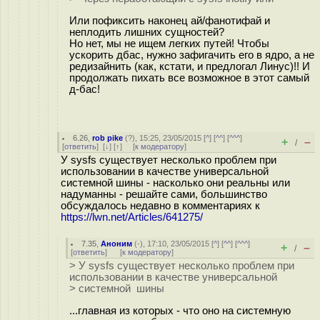
Или пофиксить наконец ай/фанотифай и
неплодить лишних сущностей?
Но нет, мы не ищем легких путей! Чтобы
ускорить дбас, нужно зафигачить его в ядро, а не
редизайнить (как, кстати, и предлогал Линус)!! И
продолжать пихать все возможное в этот самый
д-бас!
6.26
,
rob pike
(
?
), 15:25, 23/05/2015 [
^
] [
^^
] [
^^^
]
+
–
/
[
ответить
]
[
↓
] [
↑
] [
к модератору
]
У sysfs существует несколько проблем при
использовании в качестве универсальной
системной шины - насколько они реальны или
надуманны - решайте сами, большинство
обсуждалось недавно в комментариях к
https://lwn.net/Articles/641275/
7.35
,
Аноним
(
-
), 17:10, 23/05/2015 [
^
] [
^^
] [
^^^
]
+
–
/
[
ответить
]
[
к модератору
]
> У sysfs существует несколько проблем при
использовании в качестве универсальной
> системной шины
...главная из которых - что оно на системную