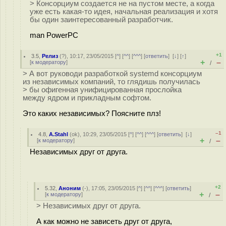
> Консорциум создается не на пустом месте, а когда
уже есть какая-то идея, начальная реализация и хотя
бы один заинтересованный разработчик.
man PowerPC
+1
3.5
,
Релиз
(
?
), 10:17, 23/05/2015 [
^
] [
^^
] [
^^^
] [
ответить
]
[
↓
] [
↑
]
+
–
[
к модератору
]
/
> А вот руководи разработкой systemd консорциум
из независимых компаний, то глядишь получилась
> бы офигенная унифицированная прослойка
между ядром и прикладным софтом.
Это каких независимых? Поясните плз!
–1
4.8
,
A.Stahl
(
ok
), 10:29, 23/05/2015 [
^
] [
^^
] [
^^^
] [
ответить
]
[
↓
]
+
–
[
к модератору
]
/
Независимых друг от друга.
+2
5.32
,
Аноним
(
-
), 17:05, 23/05/2015 [
^
] [
^^
] [
^^^
] [
ответить
]
+
–
[
к модератору
]
/
> Независимых друг от друга.
А как можно не зависеть друг от друга,