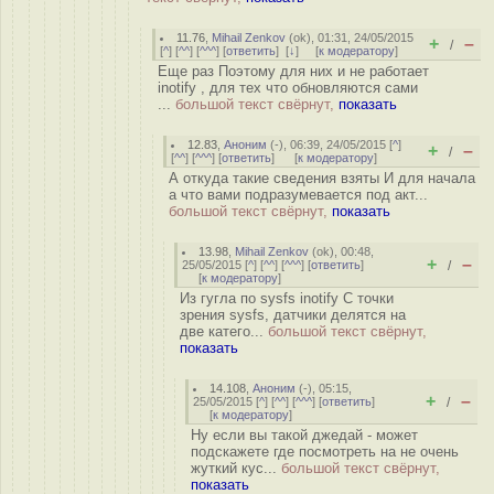
11.76
,
Mihail Zenkov
(
ok
), 01:31, 24/05/2015
+
–
/
[
^
] [
^^
] [
^^^
] [
ответить
]
[
↓
] [
к модератору
]
Еще раз Поэтому для них и не работает
inotify , для тех что обновляются сами
...
большой текст свёрнут,
показать
12.83
,
Аноним
(
-
), 06:39, 24/05/2015 [
^
]
+
–
/
[
^^
] [
^^^
] [
ответить
]
[
к модератору
]
А откуда такие сведения взяты И для начала
а что вами подразумевается под акт...
большой текст свёрнут,
показать
13.98
,
Mihail Zenkov
(
ok
), 00:48,
+
–
25/05/2015 [
^
] [
^^
] [
^^^
] [
ответить
]
/
[
к модератору
]
Из гугла по sysfs inotify С точки
зрения sysfs, датчики делятся на
две катего...
большой текст свёрнут,
показать
14.108
,
Аноним
(
-
), 05:15,
+
–
25/05/2015 [
^
] [
^^
] [
^^^
] [
ответить
]
/
[
к модератору
]
Ну если вы такой джедай - может
подскажете где посмотреть на не очень
жуткий кус...
большой текст свёрнут,
показать