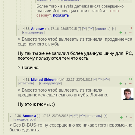
/
Более того - в sysfs датчики висят совершенно
лысыми Информации о том с какой и...
текст
свёрнут,
показать
–1
4.38
,
Аноним
(
-
), 17:16, 23/05/2015 [
^
] [
^^
] [
^^^
] [
ответить
]
[
↑
]
+
–
[
к модератору
]
/
> Вместо того чтоб вылезать из тоннеля, продвинемся
еще немного вглубь.
Ну так ты же не запилил более удачную шину для IPC,
поэтому пользуются тем что есть.
> Логично.
+1
4.61
,
Michael Shigorin
(
ok
), 22:17, 23/05/2015 [
^
] [
^^
] [
^^^
]
+
–
[
ответить
]
[
к модератору
]
/
> Вместо того чтоб вылезать из тоннеля,
продвинемся еще немного вглубь. Логично.
Ну это ж гномы. :)
2.36
,
Аноним
(
-
), 17:13, 23/05/2015 [
^
] [
^^
] [
^^^
] [
ответить
]
[
↑
]
+
–
/
[
к модератору
]
> Без D-BUS-то ну совершенно же никак этого невозможно
было сделать.