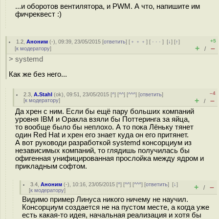
...и оборотов вентилятора, и PWM. А что, напишите им
фичреквест :)
+5
1.2
,
Аноним
(
-
), 09:39, 23/05/2015 [
ответить
] [
﹢﹢﹢
] [
· · ·
]
[
↓
] [
↑
]
+
–
[
к модератору
]
/
> systemd
Как же без него...
–4
2.3
,
A.Stahl
(
ok
), 09:51, 23/05/2015 [
^
] [
^^
] [
^^^
] [
ответить
]
+
–
[
к модератору
]
/
Да хрен с ним. Если бы ещё пару больших компаний
уровня IBM и Оракла взяли бы Поттеринга за яйца,
то вообще было бы неплохо. А то пока Лёньку тянет
один Red Hat и хрен его знает куда он его притянет.
А вот руководи разработкой systemd консорциум из
независимых компаний, то глядишь получилась бы
офигенная унифицированная прослойка между ядром и
прикладным софтом.
3.4
,
Аноним
(
-
), 10:16, 23/05/2015 [
^
] [
^^
] [
^^^
] [
ответить
]
[
↓
]
+
–
/
[
к модератору
]
Видимо пример Линуса никого ничему не научил.
Консорциум создается не на пустом месте, а когда уже
есть какая-то идея, начальная реализация и хотя бы