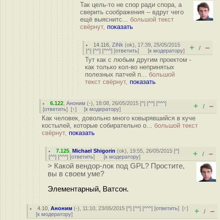
Так цель-то не спор ради спора, а
сверить соображения -- вдруг чего
ещё выяснитс...
большой текст
свёрнут,
показать
14.116
,
ZiNk
(
ok
), 17:39, 25/05/2015
+
–
/
[
^
] [
^^
] [
^^^
] [
ответить
]
[
к модератору
]
Тут как с любым другим проектом -
как только кол-во непринятых
полезных патчей п...
большой
текст свёрнут,
показать
6.122
,
Аноним
(
-
), 18:08, 26/05/2015 [
^
] [
^^
] [
^^^
]
+
–
/
[
ответить
]
[
↑
] [
к модератору
]
Как человек, довольно много ковырявшийся в куче
костылей, которые собирательно о...
большой текст
свёрнут,
показать
7.125
,
Michael Shigorin
(
ok
), 19:55, 26/05/2015 [
^
]
+
–
/
[
^^
] [
^^^
] [
ответить
]
[
к модератору
]
> Какой вендор-лок под GPL? Простите,
вы в своем уме?
Элементарный, Ватсон.
4.10
,
Аноним
(
-
), 11:10, 23/05/2015 [
^
] [
^^
] [
^^^
] [
ответить
]
[
↑
]
+
–
/
[
к модератору
]