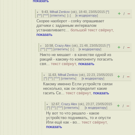
показать
9.43
,
Mihail Zenkov
(
ok
), 18:40, 23/05/2015 [
^
]
+
–
/
[
^^
] [
^^^
] [
ответить
]
[
↓
] [
к модератору
]
Скорее наоборот - conky опрашивает
датчики с заданным интервалом
устанавливаетс...
большой текст свёрнут,
показать
10.58
,
Crazy Alex
(
ok
), 21:48, 23/05/2015 [
^
]
+
–
/
[
^^
] [
^^^
] [
ответить
]
[
↓
] [
к модератору
]
Никто не мешает - в качестве одной из
ракций - какому-то компоненту погасить
свя...
текст свёрнут,
показать
11.63
,
Mihail Zenkov
(
ok
), 22:23, 23/05/2015
+
–
/
[
^
] [
^^
] [
^^^
] [
ответить
]
[
к модератору
]
Какому именно Если устройств связи
несколько, как он определит какие
гасить Се...
текст свёрнут,
показать
12.67
,
Crazy Alex
(
ok
), 23:27, 23/05/2015
+
–
/
[
^
] [
^^
] [
^^^
] [
ответить
]
[
к модератору
]
Ну вот то что решало - какое
устройство поднимать, то и опусти
Или ещё как - во...
текст свёрнут,
показать