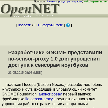
Профиль:
Аноним
(
вход
|
регистрация
)
неRU
opennet.me
[
новости
/
+++
|
форум
|
теги
|
]
Разработчики GNOME представили
iio-sensor-proxy 1.0 для упрощения
доступа к сенсорам ноутбуков
23.05.2015 09:07 (MSK)
Бастьен Ноcера (Bastien Nocera), разработчик Totem,
Rhythmbox и gvfs, входящий в управляющий комитет
GNOME Foundation,
анонсировал
первый выпуск
фреймворка
iio-sensor-proxy
, предназначенного для
упрощения работы с различными аппаратными