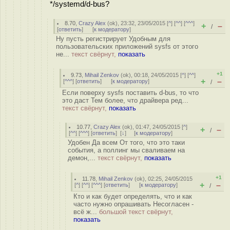
*/systemd/d-bus?
8.70
,
Crazy Alex
(
ok
), 23:32, 23/05/2015 [
^
] [
^^
] [
^^^
]
+
–
/
[
ответить
]
[
к модератору
]
Ну пусть регистрирует Удобным для
пользовательских приложений sysfs от этого
не...
текст свёрнут,
показать
+1
9.73
,
Mihail Zenkov
(
ok
), 00:18, 24/05/2015 [
^
] [
^^
]
+
–
[
^^^
] [
ответить
]
[
к модератору
]
/
Если поверху sysfs поставить d-bus, то что
это даст Тем более, что драйвера ред...
текст свёрнут,
показать
10.77
,
Crazy Alex
(
ok
), 01:47, 24/05/2015 [
^
]
+
–
/
[
^^
] [
^^^
] [
ответить
]
[
↓
] [
к модератору
]
Удобен Да всем От того, что это таки
события, а поллинг мы сваливаем на
демон,...
текст свёрнут,
показать
+1
11.78
,
Mihail Zenkov
(
ok
), 02:25, 24/05/2015
+
–
[
^
] [
^^
] [
^^^
] [
ответить
]
[
к модератору
]
/
Кто и как будет определять, что и как
часто нужно опрашивать Несогласен -
всё ж...
большой текст свёрнут,
показать