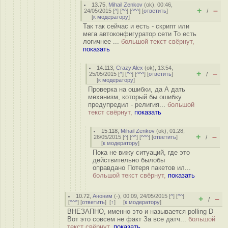
13.75
,
Mihail Zenkov
(
ok
), 00:46,
+
–
24/05/2015 [
^
] [
^^
] [
^^^
] [
ответить
]
/
[
к модератору
]
Так так сейчас и есть - скрипт или
мега автоконфигуратор сети То есть
логичнее ...
большой текст свёрнут,
показать
14.113
,
Crazy Alex
(
ok
), 13:54,
+
–
25/05/2015 [
^
] [
^^
] [
^^^
] [
ответить
]
/
[
к модератору
]
Проверка на ошибки, да А дать
механизм, который бы ошибку
предупредил - религия...
большой
текст свёрнут,
показать
15.118
,
Mihail Zenkov
(
ok
), 01:28,
+
–
26/05/2015 [
^
] [
^^
] [
^^^
] [
ответить
]
/
[
к модератору
]
Пока не вижу ситуаций, где это
действительно былобы
оправдано Потеря пакетов ил...
большой текст свёрнут,
показать
10.72
,
Аноним
(
-
), 00:09, 24/05/2015 [
^
] [
^^
]
+
–
/
[
^^^
] [
ответить
]
[
↑
] [
к модератору
]
ВНЕЗАПНО, именно это и называется polling D
Вот это совсем не факт За все датч...
большой
текст свёрнут,
показать