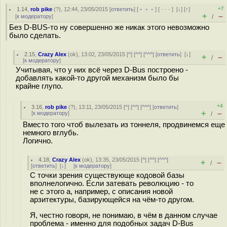
+7
1.14
,
rob pike
(
?
), 12:44, 23/05/2015 [
ответить
] [
﹢﹢﹢
] [
· · ·
]
[
↓
] [
↑
]
+
–
[
к модератору
]
/
Без D-BUS-то ну совершенно же никак этого невозможно
было сделать.
2.15
,
Crazy Alex
(
ok
), 13:02, 23/05/2015 [
^
] [
^^
] [
^^^
] [
ответить
]
[
↓
]
+
–
/
[
к модератору
]
Учитывая, что у них всё через D-Bus построено -
добавлять какой-то другой механизм было бы
крайне глупо.
+4
3.16
,
rob pike
(
?
), 13:11, 23/05/2015 [
^
] [
^^
] [
^^^
] [
ответить
]
+
–
[
к модератору
]
/
Вместо того чтоб вылезать из тоннеля, продвинемся еще
немного вглубь.
Логично.
4.18
,
Crazy Alex
(
ok
), 13:35, 23/05/2015 [
^
] [
^^
] [
^^^
]
+
–
/
[
ответить
]
[
↓
] [
к модератору
]
С точки зрения существующе кодовой базы
вполнелогично. Если затевать революцию - то
не с этого а, например, с описания новой
арзитектуры, базирующейся на чём-то другом.
Я, честно говоря, не понимаю, в чём в данном случае
проблема - именно для подобных задач D-Bus