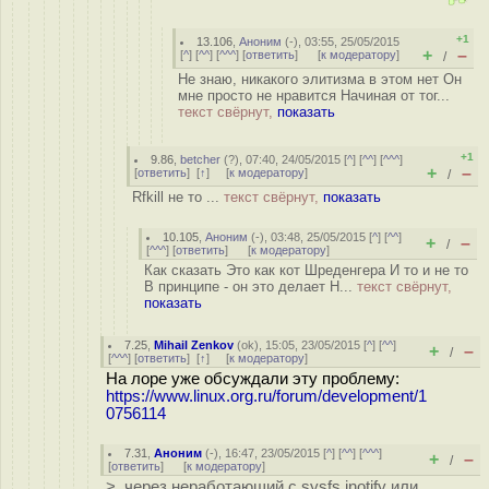
+1
13.106
,
Аноним
(
-
), 03:55, 25/05/2015
+
–
[
^
] [
^^
] [
^^^
] [
ответить
]
[
к модератору
]
/
Не знаю, никакого элитизма в этом нет Он
мне просто не нравится Начиная от тог...
текст свёрнут,
показать
+1
9.86
,
betcher
(
?
), 07:40, 24/05/2015 [
^
] [
^^
] [
^^^
]
+
–
[
ответить
]
[
↑
] [
к модератору
]
/
Rfkill не то ...
текст свёрнут,
показать
10.105
,
Аноним
(
-
), 03:48, 25/05/2015 [
^
] [
^^
]
+
–
/
[
^^^
] [
ответить
]
[
к модератору
]
Как сказать Это как кот Шреденгера И то и не то
В принципе - он это делает Н...
текст свёрнут,
показать
7.25
,
Mihail Zenkov
(
ok
), 15:05, 23/05/2015 [
^
] [
^^
]
+
–
/
[
^^^
] [
ответить
]
[
↑
] [
к модератору
]
На лоре уже обсуждали эту проблему:
https://www.linux.org.ru/forum/development/1
0756114
7.31
,
Аноним
(
-
), 16:47, 23/05/2015 [
^
] [
^^
] [
^^^
]
+
–
/
[
ответить
]
[
к модератору
]
> через неработающий с sysfs inotify или