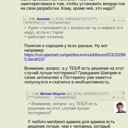
заинтересована в том, чтобы установить вендор-лок
на свои разработки. Кому, кроме неё, это надо?
6.65
,
Аноним
(
-
), 23:15, 23/05/2015 [
^
] [
^^
] [
^^^
]
+
–
/
[
ответить
]
[
↓
] [
к модератору
]
> Идея сталкивается с вопросом: ну и нафига это
надо, если и старое
> работает отлично.
Понятия о хорошем у всех разные. Ну вот
например:
https://ssl.opennet.ru/openforum/vsluhforumID3/10268
5.html#107
Внимание, вопрос: а у ТЕБЯ есть решение на этот
случай лучше поттеринга? Гражданин Шигорин в
своих антипатиях к Поттерингу уже кажется
лопухнулся и скатился в необъективность.
–3
7.68
,
Michael Shigorin
(
ok
), 23:30, 23/05/2015 [
^
] [
^^
]
+
–
[
^^^
] [
ответить
]
[
к модератору
]
/
> Внимание, вопрос: а у ТЕБЯ есть
решение на этот случай лучше
поттеринга?
У любого матёрого админа для админа есть
решение лучше, чем у человека, который