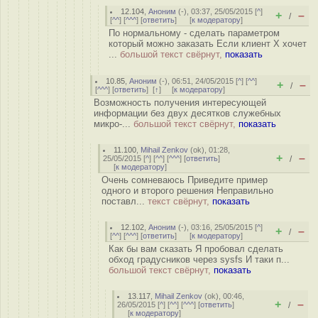
12.104
,
Аноним
(
-
), 03:37, 25/05/2015 [
^
]
+
–
/
[
^^
] [
^^^
] [
ответить
]
[
к модератору
]
По нормальному - сделать параметром
который можно заказать Если клиент X хочет
...
большой текст свёрнут,
показать
10.85
,
Аноним
(
-
), 06:51, 24/05/2015 [
^
] [
^^
]
+
–
/
[
^^^
] [
ответить
]
[
↑
] [
к модератору
]
Возможность получения интересующей
информации без двух десятков служебных
микро-...
большой текст свёрнут,
показать
11.100
,
Mihail Zenkov
(
ok
), 01:28,
+
–
25/05/2015 [
^
] [
^^
] [
^^^
] [
ответить
]
/
[
к модератору
]
Очень сомневаюсь Приведите пример
одного и второго решения Неправильно
поставл...
текст свёрнут,
показать
12.102
,
Аноним
(
-
), 03:16, 25/05/2015 [
^
]
+
–
/
[
^^
] [
^^^
] [
ответить
]
[
к модератору
]
Как бы вам сказать Я пробовал сделать
обход градусников через sysfs И таки п...
большой текст свёрнут,
показать
13.117
,
Mihail Zenkov
(
ok
), 00:46,
+
–
26/05/2015 [
^
] [
^^
] [
^^^
] [
ответить
]
/
[
к модератору
]