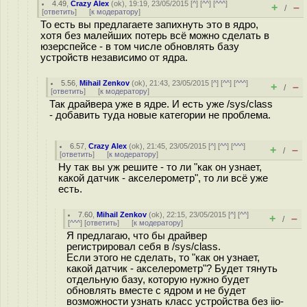
4.49
,
Crazy Alex
(
ok
), 19:19, 23/05/2015 [
^
] [
^^
] [
^^^
]
+
–
/
[
ответить
]
[
к модератору
]
То есть вы предлагаете запихнуть это в ядро,
хотя без малейших потерь всё можно сделать в
юзерспейсе - в том числе обновлять базу
устройств независимо от ядра.
5.56
,
Mihail Zenkov
(
ok
), 21:43, 23/05/2015 [
^
] [
^^
] [
^^^
]
+
–
/
[
ответить
]
[
к модератору
]
Так драйвера уже в ядре. И есть уже /sys/class
- добавить туда новые категории не проблема.
6.57
,
Crazy Alex
(
ok
), 21:45, 23/05/2015 [
^
] [
^^
] [
^^^
]
+
–
/
[
ответить
]
[
к модератору
]
Ну так вы уж решите - то ли "как он узнает,
какой датчик - акселерометр", то ли всё уже
есть.
7.60
,
Mihail Zenkov
(
ok
), 22:15, 23/05/2015 [
^
] [
^^
]
+
–
/
[
^^^
] [
ответить
]
[
к модератору
]
Я предлагаю, что бы драйвер
регистрировал себя в /sys/class.
Если этого не сделать, то "как он узнает,
какой датчик - акселерометр"? Будет тянуть
отдельную базу, которую нужно будет
обновлять вместе с ядром и не будет
возможности узнать класс устройства без iio-