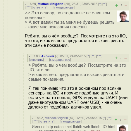
6.69
,
Michael Shigorin
(
ok
), 23:31, 23/05/2015 [
^
] [
^^
]
+
–
/
[
^^^
] [
ответить
]
[
к модератору
]
>> Это сенсор, но его данные не слишком
полезны -
> А вот давай ты за меня не будешь решать
- какие мне показания полезны.
Ребята, вы о чём вообще? Посмотрите на это IIO,
что ли, и как из него предлагается выковыривать
эти самые показания.
7.80
,
Аноним
(
-
), 05:37, 24/05/2015 [
^
] [
^^
] [
^^^
]
+
–
/
[
ответить
]
[
к модератору
]
> Ребята, вы о чём вообще? Посмотрите на это
IIO, что ли,
> и как из него предлагается выковыривать эти
самые показания.
Я так понимаю что это в основном про всякие
сенсоры на I2C и прочие подобные штуки. И
если уж на то пошло, GPS-модуль на UART (или
даже виртуальном UART over USB) - не очень
далеко от подобных датчиков ушел.
8.92
,
Michael Shigorin
(
ok
), 12:30, 24/05/2015 [
^
] [
^^
]
+
–
/
[
^^^
] [
ответить
]
[
к модератору
]
Именно http cateee net lkddb web-lkddb IIO html