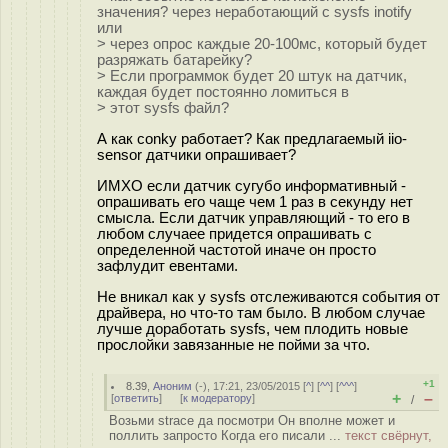
значения? через неработающий с sysfs inotify
или
> через опрос каждые 20-100мс, который будет
разряжать батарейку?
> Если программок будет 20 штук на датчик,
каждая будет постоянно ломиться в
> этот sysfs файл?
А как conky работает? Как предлагаемый iio-
sensor датчики опрашивает?
ИМХО если датчик сугубо информативный -
опрашивать его чаще чем 1 раз в секунду нет
смысла. Если датчик управляющий - то его в
любом случаее придется опрашивать с
определенной частотой иначе он просто
зафлудит евентами.
Не вникал как у sysfs отслеживаются события от
драйвера, но что-то там было. В любом случае
лучше доработать sysfs, чем плодить новые
прослойки завязанные не пойми за что.
+1
8.39
,
Аноним
(
-
), 17:21, 23/05/2015 [
^
] [
^^
] [
^^^
]
+
–
[
ответить
]
[
к модератору
]
/
Возьми strace да посмотри Он вполне может и
поллить запросто Когда его писали ...
текст свёрнут,