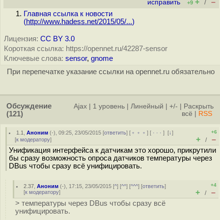
+
–
исправить
/
+9
Главная ссылка к новости
(
http://www.hadess.net/2015/05/...
)
Лицензия:
CC BY 3.0
Короткая ссылка: https://opennet.ru/42287-sensor
Ключевые слова:
sensor
,
gnome
При перепечатке указание ссылки на opennet.ru обязательно
Обсуждение
Ajax
|
1 уровень
|
Линейный
|
+/-
|
Раскрыть
(121)
всё
|
RSS
+6
1.1
,
Аноним
(
-
), 09:25, 23/05/2015 [
ответить
] [
﹢﹢﹢
] [
· · ·
]
[
↓
]
+
–
[
к модератору
]
/
Унификация интерфейса к датчикам это хорошо, прикрутили
бы сразу возможность опроса датчиков температуры через
DBus чтобы сразу всё унифицировать.
+4
2.37
,
Аноним
(
-
), 17:15, 23/05/2015 [
^
] [
^^
] [
^^^
] [
ответить
]
+
–
[
к модератору
]
/
> температуры через DBus чтобы сразу всё
унифицировать.