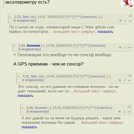
акселерометру есть?
+3
2.23
,
Stax
(
ok
), 14:47, 23/05/2015 [
^
] [
^^
] [
^^^
] [
ответить
]
[
↓
]
+
–
[
к модератору
]
/
По ссылке не ходи, комментарий пиши С https github com
hadess iio-sensor-prox...
большой текст свёрнут,
показать
3.33
,
Аноним
(
-
), 17:06, 23/05/2015 [
^
] [
^^
] [
^^^
] [
ответить
]
+
–
/
[
к модератору
]
> Геолокация это вообще-то не сенсор вообще,
А GPS приемник - чем не сенсор?
+2
4.51
,
Stax
(
ok
), 19:46, 23/05/2015 [
^
] [
^^
] [
^^^
] [
ответить
]
[
↓
]
+
–
[
к модератору
]
/
Это сенсор, но его данные не слишком полезны - он не
дает показаний, если нет сп...
большой текст свёрнут,
показать
+1
5.66
,
Аноним
(
-
), 23:25, 23/05/2015 [
^
] [
^^
] [
^^^
] [
ответить
]
+
–
[
к модератору
]
/
А вот давай ты за меня не будешь решать - какие мне
показания полезны На самом ...
большой текст свёрнут,
показать