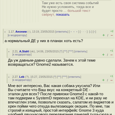
Там уже есть своя система событий
Не нужно усложнять, тогда все и
будет просто ...
большой текст
свёрнут,
показать
+2
1.17
,
Аноним
(
-
), 13:19, 23/05/2015 [
ответить
] [
﹢﹢﹢
] [
· · ·
]
[
↓
] [
↑
]
+
–
[
к модератору
]
/
а нормальный ДЕ у них в планах хоть есть?
+1
2.21
,
A.Stahl
(
ok
), 14:06, 23/05/2015 [
^
] [
^^
] [
^^^
] [
ответить
]
+
–
[
к модератору
]
/
Да уж давным-давно сделали. Зачем к этой теме
возвращаться? Gnome2 называется.
+1
2.27
,
Leb
(
?
), 15:27, 23/05/2015 [
^
] [
^^
] [
^^^
] [
ответить
]
+
–
[
к модератору
]
/
Мне вот интересно, Вас какая собака укусила? Или
Вы считаете что Ваш вкус на конкретный DE -
эталон для всех? После привязки Gnome3 с какой-то
там подверии к SystemD переехал на KDE, и ни разу не
впечатлен этим, позвольте сказать, салатом из виджетов и
хрен пойми чего откуда вылезающих окошек. По мне, так
строгий и изящный, простой интерфейс Gnome 3 куда
удобней двухчасового передвигания панелей туда-сюда и