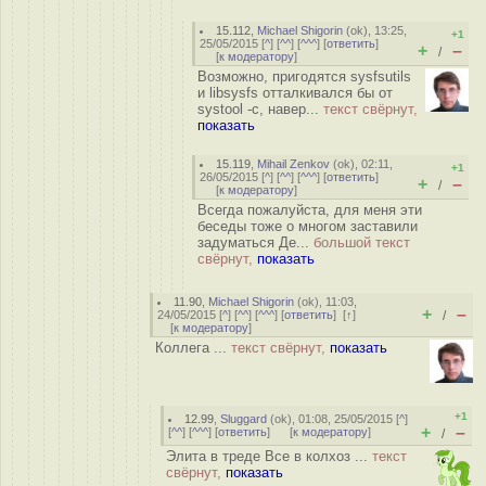
15.112
,
Michael Shigorin
(
ok
), 13:25,
+1
25/05/2015 [
^
] [
^^
] [
^^^
] [
ответить
]
+
–
/
[
к модератору
]
Возможно, пригодятся sysfsutils
и libsysfs отталкивался бы от
systool -c, навер...
текст свёрнут,
показать
15.119
,
Mihail Zenkov
(
ok
), 02:11,
+1
26/05/2015 [
^
] [
^^
] [
^^^
] [
ответить
]
+
–
/
[
к модератору
]
Всегда пожалуйста, для меня эти
беседы тоже о многом заставили
задуматься Де...
большой текст
свёрнут,
показать
11.90
,
Michael Shigorin
(
ok
), 11:03,
+
–
24/05/2015 [
^
] [
^^
] [
^^^
] [
ответить
]
[
↑
]
/
[
к модератору
]
Коллега ...
текст свёрнут,
показать
+1
12.99
,
Sluggard
(
ok
), 01:08, 25/05/2015 [
^
]
+
–
[
^^
] [
^^^
] [
ответить
]
[
к модератору
]
/
Элита в треде Все в колхоз ...
текст
свёрнут,
показать