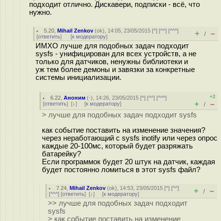
подходит отлично. Дискавери, подписки - всё, что
нужно.
5.20
,
Mihail Zenkov
(
ok
), 14:05, 23/05/2015 [
^
] [
^^
] [
^^^
]
+
–
/
[
ответить
]
[
к модератору
]
ИМХО лучше для подобных задач подходит
sysfs - унифицирован для всех устройств, а не
только для датчиков, ненужны библиотеки и
уж тем более демоны и завязки за конкретные
системы инициализации.
+2
6.22
,
Аноним
(
-
), 14:26, 23/05/2015 [
^
] [
^^
] [
^^^
]
+
–
[
ответить
]
[
↓
] [
к модератору
]
/
> лучше для подобных задач подходит sysfs
как событие поставить на изменение значения?
через неработающий с sysfs inotify или через опрос
каждые 20-100мс, который будет разряжать
батарейку?
Если программок будет 20 штук на датчик, каждая
будет постоянно ломиться в этот sysfs файл?
7.24
,
Mihail Zenkov
(
ok
), 14:53, 23/05/2015 [
^
] [
^^
]
+
–
/
[
^^^
] [
ответить
]
[
↓
] [
к модератору
]
>> лучше для подобных задач подходит
sysfs
> как событие поставить на изменение