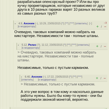
разрабатывая опенсорсный проект? Или вы про
кучку прориетарщиков, которые независимо от друг
друга в 10 разных гаражах варят 10 разных великов
из самых разных труб?
–3
4.9
,
Аноним
(
-
), 10:29, 23/05/2015 [
^
] [
^^
] [
^^^
] [
ответить
]
[
↑
]
+
–
[
к модератору
]
/
Очевидно, таковых компаний можно набрать на
кикстартере. Независимости там - полные штаны.
5.12
,
Релиз
(
?
), 11:12, 23/05/2015 [
^
] [
^^
] [
^^^
] [
ответить
]
+
–
/
[
к модератору
]
> Очевидно, таковых компаний можно набрать
на кикстартере. Независимости там - полные
штаны.
Независимые, только с пустым карманом.
6.40
,
Аноним
(
-
), 17:22, 23/05/2015 [
^
] [
^^
] [
^^^
]
+
–
/
[
ответить
]
[
к модератору
]
> Независимые, только с пустым карманом.
А это уже вопрос в том кому и насколько данные
работы нужны. Было бы кому-то нужно - они бы
поддержали звонкой монетой, вероятно.