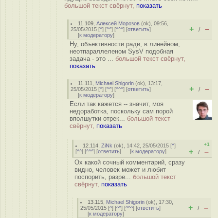
большой текст свёрнут,
показать
11.109
,
Алексей Морозов
(
ok
), 09:56,
+
–
25/05/2015 [
^
] [
^^
] [
^^^
] [
ответить
]
/
[
к модератору
]
Ну, объективности ради, в линейном,
неотпараллеленом SysV подобная
задача - это ...
большой текст свёрнут,
показать
11.111
,
Michael Shigorin
(
ok
), 13:17,
+
–
25/05/2015 [
^
] [
^^
] [
^^^
] [
ответить
]
/
[
к модератору
]
Если так кажется -- значит, моя
недоработка, поскольку сам порой
вполшутки отрек...
большой текст
свёрнут,
показать
+1
12.114
,
ZiNk
(
ok
), 14:42, 25/05/2015 [
^
]
+
–
[
^^
] [
^^^
] [
ответить
]
[
к модератору
]
/
Ох какой сочный комментарий, сразу
видно, человек может и любит
поспорить, разре...
большой текст
свёрнут,
показать
13.115
,
Michael Shigorin
(
ok
), 17:30,
+
–
25/05/2015 [
^
] [
^^
] [
^^^
] [
ответить
]
/
[
к модератору
]