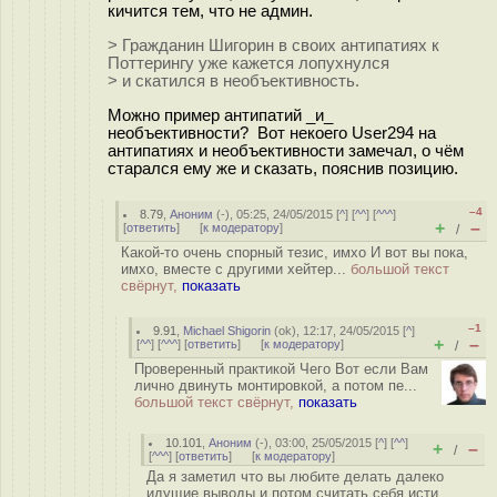
кичится тем, что не админ.
> Гражданин Шигорин в своих антипатиях к
Поттерингу уже кажется лопухнулся
> и скатился в необъективность.
Можно пример антипатий _и_
необъективности? Вот некоего User294 на
антипатиях и необъективности замечал, о чём
старался ему же и сказать, пояснив позицию.
–4
8.79
,
Аноним
(
-
), 05:25, 24/05/2015 [
^
] [
^^
] [
^^^
]
+
–
[
ответить
]
[
к модератору
]
/
Какой-то очень спорный тезис, имхо И вот вы пока,
имхо, вместе с другими хейтер...
большой текст
свёрнут,
показать
–1
9.91
,
Michael Shigorin
(
ok
), 12:17, 24/05/2015 [
^
]
+
–
[
^^
] [
^^^
] [
ответить
]
[
к модератору
]
/
Проверенный практикой Чего Вот если Вам
лично двинуть монтировкой, а потом пе...
большой текст свёрнут,
показать
10.101
,
Аноним
(
-
), 03:00, 25/05/2015 [
^
] [
^^
]
+
–
/
[
^^^
] [
ответить
]
[
к модератору
]
Да я заметил что вы любите делать далеко
идущие выводы и потом считать себя исти...