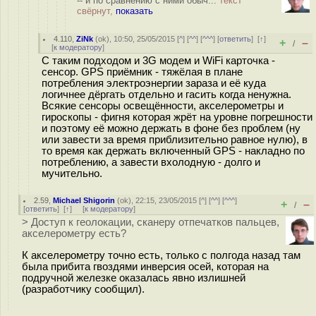
-- и по сравнению с ними обыч...
текст
свёрнут,
показать
4.110
,
ZiNk
(
ok
), 10:50, 25/05/2015 [
^
] [
^^
] [
^^^
] [
ответить
]
[
↑
]
+
–
/
[
к модератору
]
С таким подходом и 3G модем и WiFi карточка -
сенсор. GPS приёмник - тяжёлая в плане
потребления электроэнергии зараза и её куда
логичнее дёргать отдельно и гасить когда ненужна.
Всякие сенсоры освещённости, акселерометры и
гироскопы - фигня которая жрёт на уровне погрешности
и поэтому её можно держать в фоне без проблем (ну
или завести за время приблизительно равное нулю), в
то время как держать включенный GPS - накладно по
потреблению, а завести вхолодную - долго и
мучительно.
2.59
,
Michael Shigorin
(
ok
), 22:15, 23/05/2015 [
^
] [
^^
] [
^^^
]
+
–
/
[
ответить
]
[
↑
] [
к модератору
]
> Доступ к геолокации, сканеру отпечатков пальцев,
акселерометру есть?
К акселерометру точно есть, только с полгода назад там
была прибита гвоздями инверсия осей, которая на
подручной железке оказалась явно излишней
(разработчику сообщил).