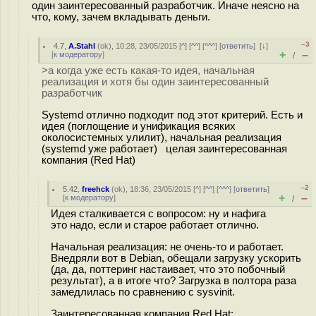
один заинтересованный разработчик. Иначе неясно на
что, кому, зачем вкладывать деньги.
–3
4.7
,
A.Stahl
(
ok
), 10:28, 23/05/2015 [
^
] [
^^
] [
^^^
] [
ответить
]
[
↓
]
+
–
[
к модератору
]
/
>а когда уже есть какая-то идея, начальная
реализация и хотя бы один заинтересованный
разработчик
Systemd отлично подходит под этот критерий. Есть и
идея (поглощение и унификация всяких
околосистемных улилит), начальная реализация
(systemd уже работает) целая заинтересованная
компания (Red Hat)
–2
5.42
,
freehck
(
ok
), 18:36, 23/05/2015 [
^
] [
^^
] [
^^^
] [
ответить
]
+
–
[
к модератору
]
/
Идея сталкивается с вопросом: ну и нафига
это надо, если и старое работает отлично.
Начальная реализация: не очень-то и работает.
Внедряли вот в Debian, обещали загрузку ускорить
(да, да, поттеринг настаивает, что это побочный
результат), а в итоге что? Загрузка в полтора раза
замедлилась по сравнению с sysvinit.
Заинтересованная компания Red Hat: