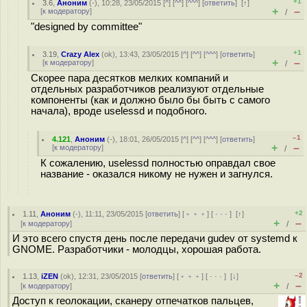
+1
3.6
,
Аноним
(
-
), 10:28, 23/05/2015 [
^
] [
^^
] [
^^^
] [
ответить
]
[
↑
]
+
–
[
к модератору
]
/
"designed by committee"
+1
3.19
,
Crazy Alex
(
ok
), 13:43, 23/05/2015 [
^
] [
^^
] [
^^^
] [
ответить
]
+
–
[
к модератору
]
/
Скорее пара десятков мелких компаний и
отдельных разработчиков реализуют отдельные
компоненты (как и должно было бы быть с самого
начала), вроде uselessd и подобного.
–1
4.121
,
Аноним
(
-
), 18:01, 26/05/2015 [
^
] [
^^
] [
^^^
] [
ответить
]
+
–
[
к модератору
]
/
К сожалению, uselessd полностью оправдал свое
название - оказался никому не нужен и загнулся.
+2
1.11
,
Аноним
(
-
), 11:11, 23/05/2015 [
ответить
] [
﹢﹢﹢
] [
· · ·
]
[
↑
]
+
–
[
к модератору
]
/
И это всего спустя день после передачи gudev от systemd к
GNOME. Разработчики - молодцы, хорошая работа.
–2
1.13
,
iZEN
(
ok
), 12:31, 23/05/2015 [
ответить
] [
﹢﹢﹢
] [
· · ·
]
[
↓
]
+
–
[
к модератору
]
/
Доступ к геолокации, сканеру отпечатков пальцев,