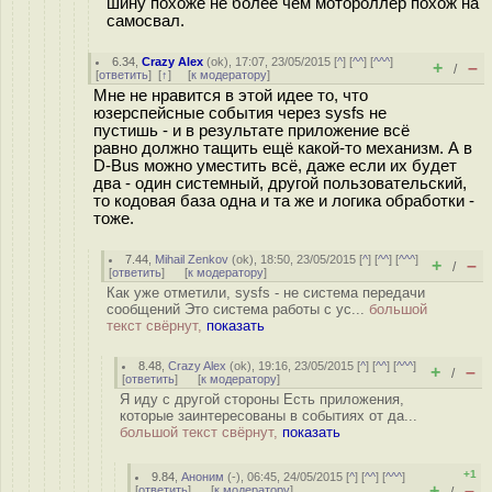
шину похоже не более чем мотороллер похож на
самосвал.
6.34
,
Crazy Alex
(
ok
), 17:07, 23/05/2015 [
^
] [
^^
] [
^^^
]
+
–
/
[
ответить
]
[
↑
] [
к модератору
]
Мне не нравится в этой идее то, что
юзерспейсные события через sysfs не
пустишь - и в результате приложение всё
равно должно тащить ещё какой-то механизм. А в
D-Bus можно уместить всё, даже если их будет
два - один системный, другой пользовательский,
то кодовая база одна и та же и логика обработки -
тоже.
7.44
,
Mihail Zenkov
(
ok
), 18:50, 23/05/2015 [
^
] [
^^
] [
^^^
]
+
–
/
[
ответить
]
[
к модератору
]
Как уже отметили, sysfs - не система передачи
сообщений Это система работы с ус...
большой
текст свёрнут,
показать
8.48
,
Crazy Alex
(
ok
), 19:16, 23/05/2015 [
^
] [
^^
] [
^^^
]
+
–
/
[
ответить
]
[
к модератору
]
Я иду с другой стороны Есть приложения,
которые заинтересованы в событиях от да...
большой текст свёрнут,
показать
+1
9.84
,
Аноним
(
-
), 06:45, 24/05/2015 [
^
] [
^^
] [
^^^
]
+
–
[
ответить
]
[
к модератору
]