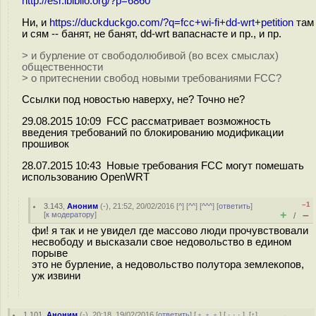
http://esr.ibiblio.org/?p=6860
Ни, и
https://duckduckgo.com/?q=fcc+wi-fi+dd-wrt+petition
там
и сям -- банят, не банят, dd-wrt вапаснасте и пр., и пр.
> и бурление от свободолюбивой (во всех смыслах)
общественности
> о притеснении свобод новыми требованиями FCC?
Ссылки под новостью наверху, не? Точно не?
29.08.2015 10:09 FCC рассматривает возможность
введения требований по блокированию модификации
прошивок
28.07.2015 10:43 Новые требования FCC могут помешать
использованию OpenWRT
–1
3.143
,
Аноним
(
-
), 21:52, 20/02/2016 [
^
] [
^^
] [
^^^
] [
ответить
]
+
–
[
к модератору
]
/
фи! я так и не увидел где массово люди прочувствовали
несвободу и высказали свое недовольство в едином
порыве
это не бурление, а недовольство полутора землекопов,
уж извини
1.101
,
Аноним
(
-
), 20:18, 19/02/2016 [
ответить
] [
﹢﹢﹢
] [
· · ·
]
[
↑
]