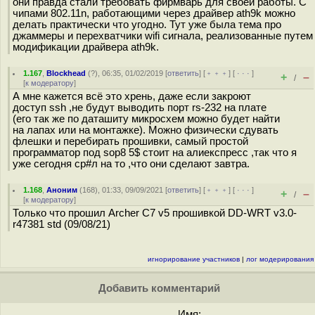
они правда стали требовать фирмварь для своей работы. С
чипами 802.11n, работающими через драйвер ath9k можно
делать практически что угодно. Тут уже была тема про
джаммеры и перехватчики wifi сигнала, реализованные путем
модификации драйвера ath9k.
1.167
,
Blockhead
(
?
), 06:35, 01/02/2019 [
ответить
] [
﹢﹢﹢
] [
· · ·
]
+
–
/
[
к модератору
]
А мне кажется всё это хрень, даже если закроют
доступ ssh ,не будут выводить порт rs-232 на плате
(его так же по даташиту микросхем можно будет найти
на лапах или на монтажке). Можно физически сдувать
флешки и перебирать прошивки, самый простой
программатор под sop8 5$ стоит на алиекспресс ,так что я
уже сегодня ср#л на то ,что они сделают завтра.
1.168
,
Аноним
(
168
), 01:33, 09/09/2021 [
ответить
] [
﹢﹢﹢
] [
· · ·
]
+
–
/
[
к модератору
]
Только что прошил Archer C7 v5 прошивкой DD-WRT v3.0-
r47381 std (09/08/21)
игнорирование участников
|
лог модерирования
Добавить комментарий
Имя: