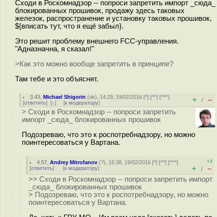
Сходи в Роскомнадзор -- попроси запретить импорт _сюда_
блокированных прошивок, продажу здесь таковых
железок, распространение и установку таковых прошивок,
${вписать тут, что я ещё забыл}.
Это решит проблему внешнего FCC-управления.
"Адназначна, я сказал!"
>Как это можно вообще запретить в принципе?
Там тебе и это объяснят.
3.43
,
Michael Shigorin
(
ok
), 14:29, 19/02/2016 [
^
] [
^^
] [
^^^
]
+
–
/
[
ответить
]
[
↓
] [
к модератору
]
> Сходи в Роскомнадзор -- попроси запретить
импорт _сюда_ блокированных прошивок
Подозреваю, что это к роспотребнадзору, но можно
поинтересоваться у Вартана.
+3
4.57
,
Andrey Mitrofanov
(
?
), 15:38, 19/02/2016 [
^
] [
^^
] [
^^^
]
+
–
[
ответить
]
[
к модератору
]
/
>> Сходи в Роскомнадзор -- попроси запретить импорт
_сюда_ блокированных прошивок
> Подозреваю, что это к роспотребнадзору, но можно
поинтересоваться у Вартана.