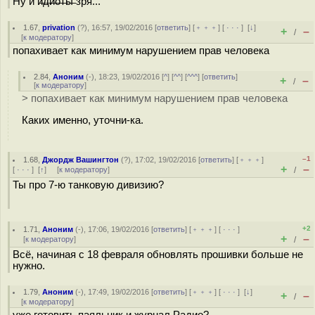
Ну и и̶д̶и̶о̶т̶ы̶ зря...
1.67
,
privation
(
?
), 16:57, 19/02/2016 [
ответить
] [
﹢﹢﹢
] [
· · ·
]
[
↓
]
+
–
/
[
к модератору
]
попахивает как минимум нарушением прав человека
2.84
,
Аноним
(
-
), 18:23, 19/02/2016 [
^
] [
^^
] [
^^^
] [
ответить
]
+
–
/
[
к модератору
]
> попахивает как минимум нарушением прав человека
Каких именно, уточни-ка.
–1
1.68
,
Джордж Вашингтон
(
?
), 17:02, 19/02/2016 [
ответить
] [
﹢﹢﹢
]
+
–
[
· · ·
]
[
↑
] [
к модератору
]
/
Ты про 7-ю танковую дивизию?
+2
1.71
,
Аноним
(
-
), 17:06, 19/02/2016 [
ответить
] [
﹢﹢﹢
] [
· · ·
]
+
–
[
к модератору
]
/
Всё, начиная с 18 февраля обновлять прошивки больше не
нужно.
1.79
,
Аноним
(
-
), 17:49, 19/02/2016 [
ответить
] [
﹢﹢﹢
] [
· · ·
]
[
↓
]
+
–
/
[
к модератору
]