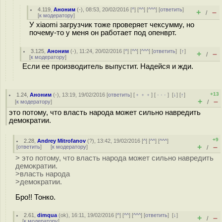
4.119
,
Аноним
(
-
), 08:53, 20/02/2016 [
^
] [
^^
] [
^^^
] [
ответить
]
+
–
/
[
к модератору
]
У xiaomi загрузчик тоже проверяет чексумму, но
почему-то у меня он работает под опенврт.
3.125
,
Аноним
(
-
), 11:24, 20/02/2016 [
^
] [
^^
] [
^^^
] [
ответить
]
[
↑
]
+
–
/
[
к модератору
]
Если ее производитель выпустит. Надейся и жди.
+13
1.24
,
Аноним
(
-
), 13:19, 19/02/2016 [
ответить
] [
﹢﹢﹢
] [
· · ·
]
[
↓
] [
↑
]
+
–
[
к модератору
]
/
это потому, что власть народа может сильно навредить
демократии.
+9
2.28
,
Andrey Mitrofanov
(
?
), 13:42, 19/02/2016 [
^
] [
^^
] [
^^^
]
+
–
[
ответить
]
[
к модератору
]
/
> это потому, что власть народа может сильно навредить
демократии.
>власть народа
>демократии.
Бро!! Тонко.
2.61
,
dimqua
(
ok
), 16:11, 19/02/2016 [
^
] [
^^
] [
^^^
] [
ответить
]
[
↓
]
+
–
/
[
к модератору
]