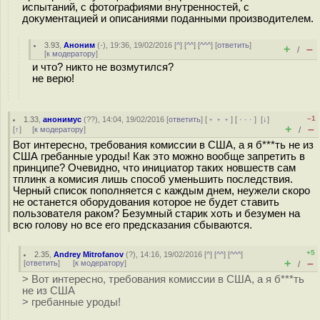
испытаний, с фотографиями внутренностей, с
документацией и описаниями поданными производителем.
3.93
,
Аноним
(
-
), 19:36, 19/02/2016 [
^
] [
^^
] [
^^^
] [
ответить
]
+
–
/
[
к модератору
]
и что? никто не возмутился?
не верю!
–1
1.33
,
анонимус
(
??
), 14:04, 19/02/2016 [
ответить
] [
﹢﹢﹢
] [
· · ·
]
[
↓
]
+
–
[
↑
] [
к модератору
]
/
Вот интересно, требования комиссии в США, а я б***ть не из
США гребанные уроды! Как это можно вообще запретить в
принципе? Очевидно, что инициатор таких новшеств сам
тплинк а комисия лишь способ уменьшить последствия.
Черный список пополняется с каждым днем, неужели скоро
не останется оборудования которое не будет ставить
пользователя раком? Безумный старик хоть и безумен на
всю голову но все его предсказания сбываются.
+5
2.35
,
Andrey Mitrofanov
(
?
), 14:16, 19/02/2016 [
^
] [
^^
] [
^^^
]
+
–
[
ответить
]
[
к модератору
]
/
> Вот интересно, требования комиссии в США, а я б***ть
не из США
> гребанные уроды!