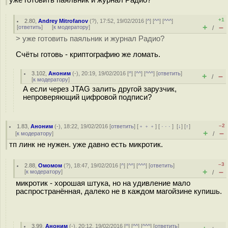
уже готовить паяльник и журнал Радио?
+1
2.80
,
Andrey Mitrofanov
(
?
), 17:52, 19/02/2016 [
^
] [
^^
] [
^^^
]
+
–
[
ответить
]
[
к модератору
]
/
> уже готовить паяльник и журнал Радио?
Счёты готовь - криптографию же ломать.
3.102
,
Аноним
(
-
), 20:19, 19/02/2016 [
^
] [
^^
] [
^^^
] [
ответить
]
+
–
/
[
к модератору
]
А если через JTAG залить другой зарузчик,
непроверяющий цифровой подписи?
–2
1.83
,
Аноним
(
-
), 18:22, 19/02/2016 [
ответить
] [
﹢﹢﹢
] [
· · ·
]
[
↓
] [
↑
]
+
–
[
к модератору
]
/
тп линк не нужен. уже давно есть микротик.
–3
2.88
,
Омомом
(
?
), 18:47, 19/02/2016 [
^
] [
^^
] [
^^^
] [
ответить
]
+
–
[
к модератору
]
/
микротик - хорошая штука, но на удивление мало
распространённая, далеко не в каждом магойзине купишь.
3.99
,
Аноним
(
-
), 20:12, 19/02/2016 [
^
] [
^^
] [
^^^
] [
ответить
]