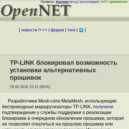
Профиль:
Аноним
(
вход
|
регистрация
)
неRU
opennet.me
[
новости
/
+++
|
форум
|
теги
|
]
TP-LINK блокировал возможность
установки альтернативных
прошивок
19.02.2016 12:11 (MSK)
Разработчики Mesh-сети MetaMesh, использующие
беспроводные маршрутизаторы TP-LINK,
получили
подтверждение у службы поддержки о реализации
блокировки в очередном обновлении прошивки, которая
не позволяет откатиться на прошлую прошивку или