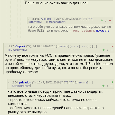
Ваше мнение очень важно для нас!
8.141
,
Аноним
(
-
), 21:46, 20/02/2016 [
^
] [
^^
] [
^^^
]
+
–
/
[
ответить
]
[
к модератору
]
ты о себе уже во множественном числе доков как не
было 8212 так и нет, отсю...
текст свёрнут,
показать
–2
1.47
,
Сергей
(
??
), 14:46, 19/02/2016 [
ответить
] [
﹢﹢﹢
] [
· · ·
]
[
↓
] [
↑
]
+
–
[
к модератору
]
/
А почему все гонят на FCC, в принципе она права, "умелые
ручки" вполне могут заставить светиться не в том диапазоне
и не той мошностью, другое дело, что тот же TP-Linkk пошел
по простейшему для себя пути, хотя он мог бы решить
проблему железом
+1
2.64
,
privation
(
?
), 16:47, 19/02/2016 [
^
] [
^^
] [
^^^
] [
ответить
]
[
↓
]
+
–
[
к модератору
]
/
- это всего лишь повод - принятые давно стандарты,
внезапно стали неустраивать, ага...
- просто выяснилось сейчас, что слежка не очень
комфортна
- себестоимость нововведений наверняка вырастет, а
рынку это не выгодно