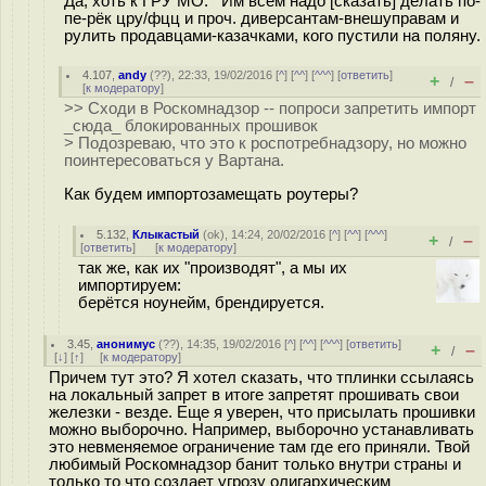
Да, хоть к ГРУ МО. Им всем надо [сказать] делать по-
пе-рёк цру/фцц и проч. диверсантам-внешуправам и
рулить продавцами-казачками, кого пустили на поляну.
4.107
,
andy
(
??
), 22:33, 19/02/2016 [
^
] [
^^
] [
^^^
] [
ответить
]
+
–
/
[
к модератору
]
>> Сходи в Роскомнадзор -- попроси запретить импорт
_сюда_ блокированных прошивок
> Подозреваю, что это к роспотребнадзору, но можно
поинтересоваться у Вартана.
Как будем импортозамещать роутеры?
5.132
,
Клыкастый
(
ok
), 14:24, 20/02/2016 [
^
] [
^^
] [
^^^
]
+
–
/
[
ответить
]
[
к модератору
]
так же, как их "производят", а мы их
импортируем:
берётся ноунейм, брендируется.
3.45
,
анонимус
(
??
), 14:35, 19/02/2016 [
^
] [
^^
] [
^^^
] [
ответить
]
+
–
/
[
↓
] [
↑
] [
к модератору
]
Причем тут это? Я хотел сказать, что тплинки ссылаясь
на локальный запрет в итоге запретят прошивать свои
железки - везде. Еще я уверен, что присылать прошивки
можно выборочно. Например, выборочно устанавливать
это невменяемое ограничение там где его приняли. Твой
любимый Роскомнадзор банит только внутри страны и
только то что создает угрозу олигархическим