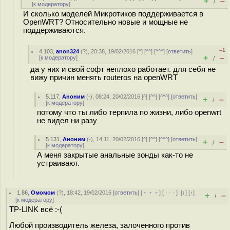
+
–
/
[
к модератору
]
И сколько моделей Микротиков поддерживается в
OpenWRT? Относительно новые и мощные не
поддерживаются.
–1
4.103
,
anon324
(
?
), 20:38, 19/02/2016 [
^
] [
^^
] [
^^^
] [
ответить
]
+
–
[
к модератору
]
/
да у них и свой софт неплохо работает. для себя не
вижу причин менять routeros на openWRT
5.117
,
Аноним
(
-
), 08:24, 20/02/2016 [
^
] [
^^
] [
^^^
] [
ответить
]
+
–
/
[
к модератору
]
потому что ты либо терпила по жизни, либо openwrt
не видел ни разу
5.131
,
Аноним
(
-
), 14:11, 20/02/2016 [
^
] [
^^
] [
^^^
] [
ответить
]
+
–
/
[
к модератору
]
А меня закрытые анальные зонды как-то не
устраивают.
1.86
,
Омомом
(
?
), 18:42, 19/02/2016 [
ответить
] [
﹢﹢﹢
] [
· · ·
]
[
↓
] [
↑
]
+
–
/
[
к модератору
]
TP-LINK всё :-(
Любой производитель железа, залоченного против