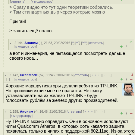
/
[
ответить
]
[
к модератору
]
> Сразу видно что тут одни теоретики собрались.
> Там стандартных дыр через которые можно
Прыгай!
> зашить ещё полно.
+1
2.144
,
Аноним
(
-
), 21:53, 20/02/2016 [
^
] [
^^
] [
^^^
] [
ответить
]
+
–
[
к модератору
]
/
а вот и инженерия, не пытающаяся посмотреть дальше
своего носа…
–2
1.142
,
lucentcode
(
ok
), 21:46, 20/02/2016 [
ответить
] [
﹢﹢﹢
] [
· · ·
]
+
–
[
↑
] [
к модератору
]
/
Хорошие маршрутизаторы делали ребята из TP-LINK.
Но прошивки ихние мне не нравятся. Не смогу
устанавливать на их железо TP-LINK - буду
голосовать рублём за железо других производителей.
1.158
,
Аноним
(
-
), 16:48, 21/02/2016 [
ответить
] [
﹢﹢﹢
] [
· · ·
]
+
–
/
[
к модератору
]
Ну TP-LINK можно оправдать. Они в основном используют
чипы Qualcomm Atheros, в которых хоть какая-то защита
появилась только в чипах с поддержкой 802.11ac. Из-за этого