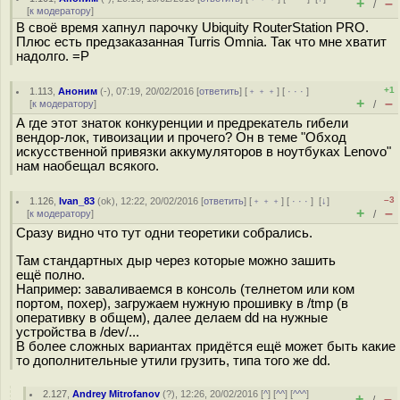
+
–
/
[
к модератору
]
В своё время хапнул парочку Ubiquity RouterStation PRO.
Плюс есть предзаказанная Turris Omnia. Так что мне хватит
надолго. =P
+1
1.113
,
Аноним
(
-
), 07:19, 20/02/2016 [
ответить
] [
﹢﹢﹢
] [
· · ·
]
+
–
[
к модератору
]
/
А где этот знаток конкуренции и предрекатель гибели
вендор-лок, тивоизации и прочего? Он в теме "Обход
искусственной привязки аккумуляторов в ноутбуках Lenovo"
нам наобещал всякого.
–3
1.126
,
Ivan_83
(
ok
), 12:22, 20/02/2016 [
ответить
] [
﹢﹢﹢
] [
· · ·
]
[
↓
]
+
–
[
к модератору
]
/
Сразу видно что тут одни теоретики собрались.
Там стандартных дыр через которые можно зашить
ещё полно.
Например: заваливаемся в консоль (телнетом или ком
портом, похер), загружаем нужную прошивку в /tmp (в
оперативку в общем), далее делаем dd на нужные
устройства в /dev/...
В более сложных вариантах придётся ещё может быть какие
то дополнительные утили грузить, типа того же dd.
2.127
,
Andrey Mitrofanov
(
?
), 12:26, 20/02/2016 [
^
] [
^^
] [
^^^
]
+
–