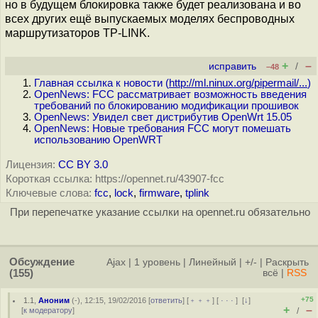
но в будущем блокировка также будет реализована и во
всех других ещё выпускаемых моделях беспроводных
маршрутизаторов TP-LINK.
+
–
исправить
/
–48
Главная ссылка к новости (
http://ml.ninux.org/pipermail/...
)
OpenNews: FCC рассматривает возможность введения
требований по блокированию модификации прошивок
OpenNews: Увидел свет дистрибутив OpenWrt 15.05
OpenNews: Новые требования FCC могут помешать
использованию OpenWRT
Лицензия:
CC BY 3.0
Короткая ссылка: https://opennet.ru/43907-fcc
Ключевые слова:
fcc
,
lock
,
firmware
,
tplink
При перепечатке указание ссылки на opennet.ru обязательно
Обсуждение
Ajax
|
1 уровень
|
Линейный
|
+/-
|
Раскрыть
(155)
всё
|
RSS
+75
1.1
,
Аноним
(
-
), 12:15, 19/02/2016 [
ответить
] [
﹢﹢﹢
] [
· · ·
]
[
↓
]
+
–
[
к модератору
]
/