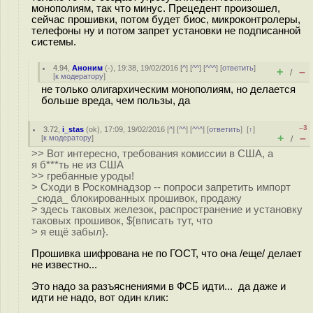
монополиям, так что минус. Прецедент произошел,
сейчас прошивки, потом будет биос, микроконтролеры,
телефоны ну и потом запрет установки не подписанной
системы.
4.94
,
Аноним
(
-
), 19:38, 19/02/2016 [
^
] [
^^
] [
^^^
] [
ответить
]
+
–
/
[
к модератору
]
не только олигархическим монополиям, но делается
больше вреда, чем пользы, да
–3
3.72
,
i_stas
(
ok
), 17:09, 19/02/2016 [
^
] [
^^
] [
^^^
] [
ответить
]
[
↑
]
+
–
[
к модератору
]
/
>> Вот интересно, требования комиссии в США, а
я б***ть не из США
>> гребанные уроды!
> Сходи в Роскомнадзор -- попроси запретить импорт
_сюда_ блокированных прошивок, продажу
> здесь таковых железок, распространение и установку
таковых прошивок, ${вписать тут, что
> я ещё забыл}.
Прошивка шифрована не по ГОСТ, что она /еще/ делает
не известно...
Это надо за разъяснениями в ФСБ идти... да даже и
идти не надо, вот один клик: