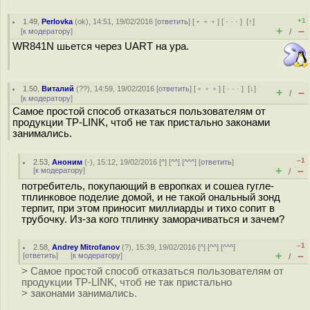
+1
1.49
,
Perlovka
(
ok
), 14:51, 19/02/2016 [
ответить
] [
﹢﹢﹢
] [
· · ·
]
[
↑
]
+
–
[
к модератору
]
/
WR841N шьется через UART на ура.
1.50
,
Виталий
(
??
), 14:59, 19/02/2016 [
ответить
] [
﹢﹢﹢
] [
· · ·
]
[
↓
]
+
–
/
[
к модератору
]
Самое простой способ отказаться пользователям от
продукции TP-LINK, чтоб не так пристально законами
занимались.
–1
2.53
,
Аноним
(
-
), 15:12, 19/02/2016 [
^
] [
^^
] [
^^^
] [
ответить
]
+
–
[
к модератору
]
/
потребитель, покупающий в европках и сошеа гугле-
тплинковое поде⁠лие домой, и не такой ональный зонд
терпит, при этом приносит миллиарды и тихо сопит в
трубочку. Из-за кого тплинку заморачиваться и зачем?
–1
2.58
,
Andrey Mitrofanov
(
?
), 15:39, 19/02/2016 [
^
] [
^^
] [
^^^
]
+
–
[
ответить
]
[
к модератору
]
/
> Самое простой способ отказаться пользователям от
продукции TP-LINK, чтоб не так пристально
> законами занимались.