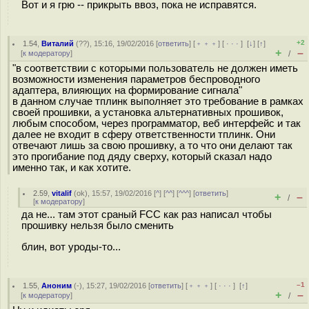
Вот и я грю -- прикрыть ввоз, пока не исправятся.
+2
1.54
,
Виталий
(
??
), 15:16, 19/02/2016 [
ответить
] [
﹢﹢﹢
] [
· · ·
]
[
↓
] [
↑
]
+
–
[
к модератору
]
/
"в соответствии с которыми пользователь не должен иметь
возможности изменения параметров беспроводного
адаптера, влияющих на формирование сигнала"
в данном случае тплинк выполняет это требование в рамках
своей прошивки, а установка альтернативных прошивок,
любым способом, через программатор, веб интерфейс и так
далее не входит в сферу ответственности тплинк. Они
отвечают лишь за свою прошивку, а то что они делают так
это прогибание под дяду сверху, который сказал надо
именно так, и как хотите.
2.59
,
vitalif
(
ok
), 15:57, 19/02/2016 [
^
] [
^^
] [
^^^
] [
ответить
]
+
–
/
[
к модератору
]
да не... там этот сраный FCC как раз написал чтобы
прошивку нельзя было сменить
блин, вот уроды-то...
–1
1.55
,
Аноним
(
-
), 15:27, 19/02/2016 [
ответить
] [
﹢﹢﹢
] [
· · ·
]
[
↑
]
+
–
[
к модератору
]
/