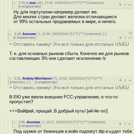
3.70
,
i_stas
(
ok
), 17:04, 19/02/2016 [
^
] [
^^
] [
^^^
] [
ответить
]
+
–
/
[
к модератору
]
Ну для португалии например делают же.
Для многих стран делают железки отличающиеся
от 99% остальных продаваемых в мире, и ничего.
+3
2.18
,
Аноним
(
-
), 12:48, 19/02/2016 [
^
] [
^^
] [
^^^
] [
ответить
]
[
↑
]
+
–
[
к модератору
]
/
> Отставить панику! Это всё только для отсталых US/EU
Т. е. для основных рынков сбыта. Конечно же для рынков
составляющих 3% они сделают исключение /s
2.21
,
Andrey Mitrofanov
(
?
), 12:52, 19/02/2016 [
^
] [
^^
] [
^^^
]
+
–
/
[
ответить
]
[
↓
] [
к модератору
]
> Отставить панику! Это всё только для отсталых US/EU
В ЕЮ уже ввели внешнее FCC-управление, я что-то
пропустил?
+++Вайфай, прощай. В добрый путь! [ий-йе-эх!]
3.85
,
Аноним
(
-
), 18:27, 19/02/2016 [
^
] [
^^
] [
^^^
] [
ответить
]
+
–
/
[
к модератору
]
Под шумок от беженцев и войн подпигут ttip и ьудет тебе