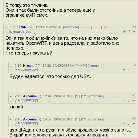
В топку это тп-линк.
Они и так были отстойные,а теперь ещё и
ограничения!? смех.
+6
1.7
,
LeNiN
(
ok
), 12:33, 19/02/2016 [
ответить
] [
﹢﹢﹢
] [
· · ·
]
[
↓
]
+
–
[
к модератору
]
/
Эх, я так любил tp-link'и за то, что на них легко было
накатить OpenWRT, и цена радовала, и работало оно
неплохо.
Что теперь покупать?
+2
2.10
,
Игорь
(
??
), 12:36, 19/02/2016 [
^
] [
^^
] [
^^^
] [
ответить
]
+
–
[
к модератору
]
/
Будем надеятся, что только для USA.
+1
2.13
,
Аноним
(
-
), 12:44, 19/02/2016 [
^
] [
^^
] [
^^^
] [
ответить
]
+
–
[
к модератору
]
/
xiaomi
+3
2.46
,
Аноним
(
-
), 14:39, 19/02/2016 [
^
] [
^^
] [
^^^
] [
ответить
]
+
–
[
к модератору
]
/
usb-ttl Адаптер в руки, и любую прошивку можно залить...
В крайнем случае выпаять флэшку и прошить