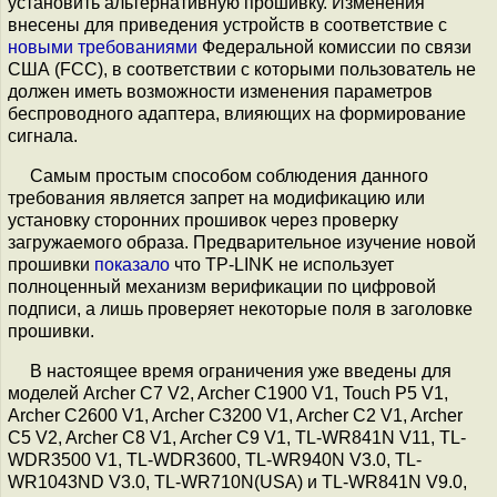
установить альтернативную прошивку. Изменения
внесены для приведения устройств в соответствие с
новыми требованиями
Федеральной комиссии по связи
США (FCC), в соответствии с которыми пользователь не
должен иметь возможности изменения параметров
беспроводного адаптера, влияющих на формирование
сигнала.
Самым простым способом соблюдения данного
требования является запрет на модификацию или
установку сторонних прошивок через проверку
загружаемого образа. Предварительное изучение новой
прошивки
показало
что TP-LINK не использует
полноценный механизм верификации по цифровой
подписи, а лишь проверяет некоторые поля в заголовке
прошивки.
В настоящее время ограничения уже введены для
моделей Archer C7 V2, Archer C1900 V1, Touch P5 V1,
Archer C2600 V1, Archer C3200 V1, Archer C2 V1, Archer
C5 V2, Archer C8 V1, Archer C9 V1, TL-WR841N V11, TL-
WDR3500 V1, TL-WDR3600, TL-WR940N V3.0, TL-
WR1043ND V3.0, TL-WR710N(USA) и TL-WR841N V9.0,