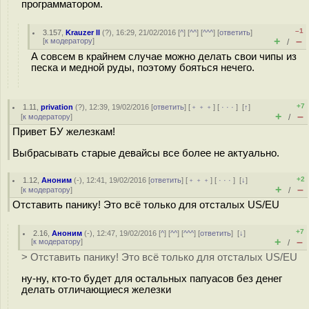
программатором.
–1
3.157
,
Krauzer II
(
?
), 16:29, 21/02/2016 [
^
] [
^^
] [
^^^
] [
ответить
]
+
–
[
к модератору
]
/
А совсем в крайнем случае можно делать свои чипы из
песка и медной руды, поэтому бояться нечего.
+7
1.11
,
privation
(
?
), 12:39, 19/02/2016 [
ответить
] [
﹢﹢﹢
] [
· · ·
]
[
↑
]
+
–
[
к модератору
]
/
Привет БУ железкам!
Выбрасывать старые девайсы все более не актуально.
+2
1.12
,
Аноним
(
-
), 12:41, 19/02/2016 [
ответить
] [
﹢﹢﹢
] [
· · ·
]
[
↓
]
+
–
[
к модератору
]
/
Отставить панику! Это всё только для отсталых US/EU
+7
2.16
,
Аноним
(
-
), 12:47, 19/02/2016 [
^
] [
^^
] [
^^^
] [
ответить
]
[
↓
]
+
–
[
к модератору
]
/
> Отставить панику! Это всё только для отсталых US/EU
ну-ну, кто-то будет для остальных папуасов без денег
делать отличающиеся железки