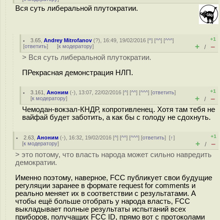
Вся суть либеральной плутократии.
+1
3.65
,
Andrey Mitrofanov
(
?
), 16:49, 19/02/2016 [
^
] [
^^
] [
^^^
]
+
–
[
ответить
]
[
к модератору
]
/
> Вся суть либеральной плутократии.
ПРекрасная демонстрация НЛП.
+1
3.161
,
Аноним
(
-
), 13:07, 22/02/2016 [
^
] [
^^
] [
^^^
] [
ответить
]
+
–
[
к модератору
]
/
Чемодан-вокзал-КНДР, копротивленец. Хотя там тебя не
вайфай будет заботить, а как бы с голоду не сдохнуть.
+1
2.63
,
Аноним
(
-
), 16:32, 19/02/2016 [
^
] [
^^
] [
^^^
] [
ответить
]
[
↑
]
+
–
[
к модератору
]
/
> это потому, что власть народа может сильно навредить
демократии.
Именно поэтому, наверное, FCC публикует свои будущие
регуляции заранее в формате request for comments и
реально меняет их в соответствии с результатами. А
чтобы ещё больше отобрать у народа власть, FCC
выкладывает полные результаты испытаний всех
приборов, получащих FCC ID, прямо вот с протоколами