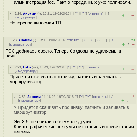
алминистрация fcc. Пакт о персданных уже полписали.
2.26
,
Аноним
(
-
), 13:21, 19/02/2016 [
^
] [
^^
] [
^^^
] [
ответить
]
[
↑
]
+
–
/
[
к модератору
]
Неперепрошиваемая ТП.
+8
1.23
,
Аноним
(
-
), 13:03, 19/02/2016 [
ответить
] [
﹢﹢﹢
] [
· · ·
]
[
↓
] [
↑
]
+
–
[
к модератору
]
/
FCC добилась своего. Теперь бэкдоры не удаляемы и
вечны.
2.29
,
kuku
(
ok
), 13:43, 19/02/2016 [
^
] [
^^
] [
^^^
] [
ответить
]
+
–
/
[
к модератору
]
Придется скачивать прошивку, патчить и заливать в
маршрутизатор.
–1
3.82
,
Аноним
(
-
), 18:22, 19/02/2016 [
^
] [
^^
] [
^^^
] [
ответить
]
[
↓
]
+
–
[
к модератору
]
/
> Придется скачивать прошивку, патчить и заливать в
маршрутизатор.
Эй, 8-5, не считай себя умнее других.
Криптографические чексумы не сошлись и привет твоим
патчам.