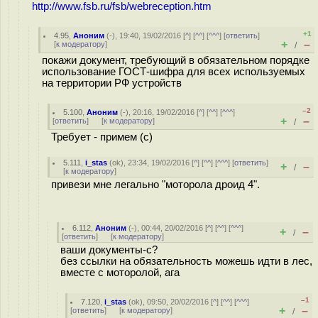
http://www.fsb.ru/fsb/webreception.htm
+1
4.95
,
Аноним
(
-
), 19:40, 19/02/2016 [
^
] [
^^
] [
^^^
] [
ответить
]
+
–
[
к модератору
]
/
покажи документ, требующий в обязательном порядке
использование ГОСТ-шифра для всех используемых
на территории РФ устройств
–2
5.100
,
Аноним
(
-
), 20:16, 19/02/2016 [
^
] [
^^
] [
^^^
]
+
–
[
ответить
]
[
к модератору
]
/
Требует - примем (с)
5.111
,
i_stas
(
ok
), 23:34, 19/02/2016 [
^
] [
^^
] [
^^^
] [
ответить
]
+
–
/
[
к модератору
]
привези мне легально "моторола дроид 4".
6.112
,
Аноним
(
-
), 00:44, 20/02/2016 [
^
] [
^^
] [
^^^
]
+
–
/
[
ответить
]
[
к модератору
]
ваши документы-с?
без ссылки на обязательность можешь идти в лес,
вместе с моторолой, ага
–1
7.120
,
i_stas
(
ok
), 09:50, 20/02/2016 [
^
] [
^^
] [
^^^
]
+
–
[
ответить
]
[
к модератору
]
/