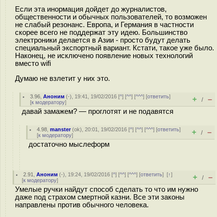
Если эта инормация дойдет до журналистов,
общественности и обычных пользователей, то возможен
не слабый резонанс. Европа, и Германия в частности
скорее всего не поддержат эту идею. Большинство
электроники делается в Азии - просто будут делать
специальный экспортный вариант. Кстати, такое уже было.
Наконец, не исключено появление новых технологий
вместо wifi
Думаю не взлетит у них это.
3.96
,
Аноним
(
-
), 19:41, 19/02/2016 [
^
] [
^^
] [
^^^
] [
ответить
]
+
–
/
[
к модератору
]
давай замажем? — проглотят и не подавятся
4.98
,
manster
(
ok
), 20:01, 19/02/2016 [
^
] [
^^
] [
^^^
] [
ответить
]
+
–
/
[
к модератору
]
достаточно мыслеформ
2.91
,
Аноним
(
-
), 19:24, 19/02/2016 [
^
] [
^^
] [
^^^
] [
ответить
]
[
↑
]
+
–
/
[
к модератору
]
Умелые ручки найдут способ сделать то что им нужно
даже под страхом смертной казни. Все эти законы
направлены против обычного человека.