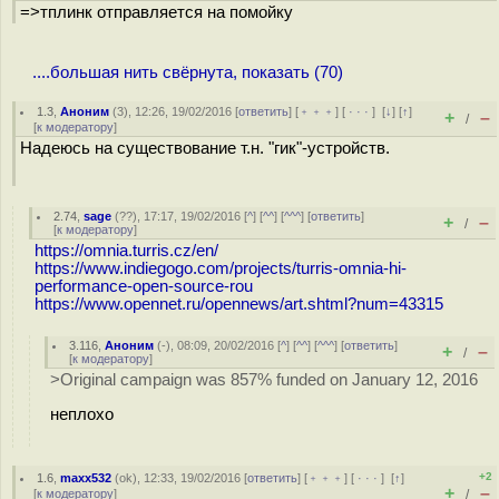
=>тплинк отправляется на помойку
....большая нить свёрнута, показать (70)
1.3
,
Аноним
(
3
), 12:26, 19/02/2016 [
ответить
] [
﹢﹢﹢
] [
· · ·
]
[
↓
] [
↑
]
+
–
/
[
к модератору
]
Надеюсь на существование т.н. "гик"-устройств.
2.74
,
sage
(
??
), 17:17, 19/02/2016 [
^
] [
^^
] [
^^^
] [
ответить
]
+
–
/
[
к модератору
]
https://omnia.turris.cz/en/
https://www.indiegogo.com/projects/turris-omnia-hi-
performance-open-source-rou
https://www.opennet.ru/opennews/art.shtml?num=43315
3.116
,
Аноним
(
-
), 08:09, 20/02/2016 [
^
] [
^^
] [
^^^
] [
ответить
]
+
–
/
[
к модератору
]
>Original campaign was 857% funded on January 12, 2016
неплохо
+2
1.6
,
maxx532
(
ok
), 12:33, 19/02/2016 [
ответить
] [
﹢﹢﹢
] [
· · ·
]
[
↑
]
+
–
[
к модератору
]
/