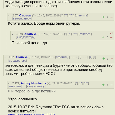
модификации прошивок достоин забвения (или взлома если
железо уж очень интересное).
2.87
,
Омомом
(
?
), 18:46, 19/02/2016 [
^
] [
^^
] [
^^^
] [
ответить
]
+
–
/
[
к модератору
]
Кстати жалко. Вроде норм были рутеры.
–1
3.149
,
Аноним
(
-
), 10:55, 21/02/2016 [
^
] [
^^
] [
^^^
] [
ответить
]
+
–
[
к модератору
]
/
При своей цене - да.
1.92
,
Аноним
(
-
), 19:33, 19/02/2016 [
ответить
] [
﹢﹢﹢
] [
· · ·
]
[
↓
] [
↑
]
+
–
/
[
к модератору
]
интересно, а где петиции и бурление от свободолюбивой (во
всех смыслах) общественности о притеснении свобод
новыми требованиями FCC?
2.121
,
Andrey Mitrofanov
(
?
), 09:56, 20/02/2016 [
^
] [
^^
] [
^^^
]
+
–
/
[
ответить
]
[
к модератору
]
> интересно, а где петиции
Утро, солнышко.
2015-10-07 Eric Raymond "The FCC must not lock down
device firmware!"