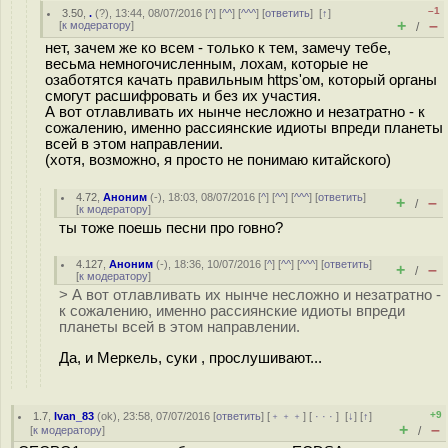
–1
3.50
,
.
(
?
), 13:44, 08/07/2016 [
^
] [
^^
] [
^^^
] [
ответить
]
[
↑
]
+
–
[
к модератору
]
/
нет, зачем же ко всем - только к тем, замечу тебе,
весьма немногочисленным, лохам, которые не
озаботятся качать правильным https'ом, который органы
смогут расшифровать и без их участия.
А вот отлавливать их нынче несложно и незатратно - к
сожалению, именно рассиянские идиоты впреди планеты
всей в этом направлении.
(хотя, возможно, я просто не понимаю китайского)
4.72
,
Аноним
(
-
), 18:03, 08/07/2016 [
^
] [
^^
] [
^^^
] [
ответить
]
+
–
/
[
к модератору
]
ты тоже поешь песни про гoвнo?
4.127
,
Аноним
(
-
), 18:36, 10/07/2016 [
^
] [
^^
] [
^^^
] [
ответить
]
+
–
/
[
к модератору
]
> А вот отлавливать их нынче несложно и незатратно -
к сожалению, именно рассиянские идиоты впреди
планеты всей в этом направлении.
Да, и Меркель, суки , прослушивают...
+9
1.7
,
Ivan_83
(
ok
), 23:58, 07/07/2016 [
ответить
] [
﹢﹢﹢
] [
· · ·
]
[
↓
] [
↑
]
+
–
[
к модератору
]
/