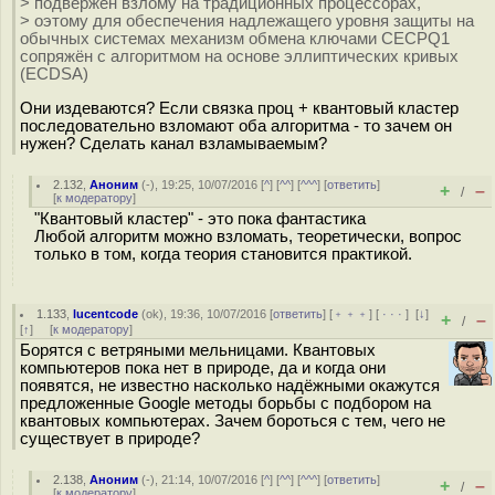
> подвержен взлому на традиционных процессорах,
> оэтому для обеспечения надлежащего уровня защиты на
обычных системах механизм обмена ключами CECPQ1
сопряжён с алгоритмом на основе эллиптических кривых
(ECDSA)
Они издеваются? Если связка проц + квантовый кластер
последовательно взломают оба алгоритма - то зачем он
нужен? Сделать канал взламываемым?
2.132
,
Аноним
(
-
), 19:25, 10/07/2016 [
^
] [
^^
] [
^^^
] [
ответить
]
+
–
/
[
к модератору
]
"Квантовый кластер" - это пока фантастика
Любой алгоритм можно взломать, теоретически, вопрос
только в том, когда теория становится практикой.
1.133
,
lucentcode
(
ok
), 19:36, 10/07/2016 [
ответить
] [
﹢﹢﹢
] [
· · ·
]
[
↓
]
+
–
/
[
↑
] [
к модератору
]
Борятся с ветряными мельницами. Квантовых
компьютеров пока нет в природе, да и когда они
появятся, не известно насколько надёжными окажутся
предложенные Google методы борьбы с подбором на
квантовых компьютерах. Зачем бороться с тем, чего не
существует в природе?
2.138
,
Аноним
(
-
), 21:14, 10/07/2016 [
^
] [
^^
] [
^^^
] [
ответить
]
+
–
/
[
к модератору
]