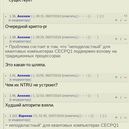
+2
1.36
,
Аноним
(
-
), 09:15, 08/07/2016 [
ответить
] [
﹢﹢﹢
] [
· · ·
]
[
↑
]
+
–
[
к модератору
]
/
Очередной крипто-pr
1.38
,
Аноним
(
-
), 09:29, 08/07/2016 [
ответить
] [
﹢﹢﹢
] [
· · ·
]
+
–
/
[
к модератору
]
> Проблема состоит в том, что "неподвластный" для
квантовых компьютерах CECPQ1 подвержен взлому на
традиционных процессорах
Это какая-то шляпа.
1.41
,
Аноним
(
-
), 10:55, 08/07/2016 [
ответить
] [
﹢﹢﹢
] [
· · ·
]
+
–
/
[
к модератору
]
Чем их NTRU не устроил?
1.46
,
Аноним
(
-
), 12:53, 08/07/2016 [
ответить
] [
﹢﹢﹢
] [
· · ·
]
+
–
/
[
к модератору
]
Худший алгоритм взяли.
1.110
,
Вареник
(
?
), 01:45, 10/07/2016 [
ответить
] [
﹢﹢﹢
] [
· · ·
]
[
↓
]
+
–
/
[
к модератору
]
> неподвластный" для квантовых компьютерах CECPQ1