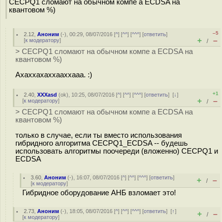
CECPQ1 сломают на обычном компе а ECDSA на
квантовом %)
–5
2.12
,
Аноним
(
-
), 00:29, 08/07/2016 [
^
] [
^^
] [
^^^
] [
ответить
]
+
–
[
к модератору
]
/
> CECPQ1 сломают на обычном компе а ECDSA на
квантовом %)
Ахаххахаххааххааа. :)
+1
2.40
,
XXXasd
(
ok
), 10:25, 08/07/2016 [
^
] [
^^
] [
^^^
] [
ответить
]
[
↓
]
+
–
[
к модератору
]
/
> CECPQ1 сломают на обычном компе а ECDSA на
квантовом %)
только в случае, если ты вместо использования
гибридного алгоритма CECPQ1_ECDSA -- будешь
использовать алгоритмы поочереди (вложенно) CECPQ1 и
ECDSA
3.60
,
Аноним
(
-
), 16:07, 08/07/2016 [
^
] [
^^
] [
^^^
] [
ответить
]
+
–
/
[
к модератору
]
Гибридное оборудование АНБ взломает это!
2.73
,
Аноним
(
-
), 18:05, 08/07/2016 [
^
] [
^^
] [
^^^
] [
ответить
]
[
↑
]
+
–
/
[
к модератору
]