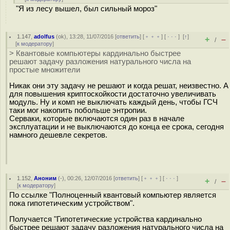
"Я из лесу вышел, был сильный мороз"
1.147
,
adolfus
(
ok
), 13:28, 11/07/2016 [
ответить
] [
﹢﹢﹢
] [
· · ·
]
[
↑
]
+
–
/
[
к модератору
]
> Квантовые компьютеры кардинально быстрее
решают задачу разложения натурального числа на
простые множители
Никак они эту задачу не решают и когда решат, неизвестно. А
для повышения криптоскойкости достаточно увеличивать
модуль. Ну и комп не выключать каждый день, чтобы ГСЧ
таки мог накопить побольше энтропии.
Серваки, которые включаются один раз в начале
эксплуатации и не выключаются до конца ее срока, сегодня
намного дешевле секретов.
1.152
,
Аноним
(
-
), 00:26, 12/07/2016 [
ответить
] [
﹢﹢﹢
] [
· · ·
]
+
–
/
[
к модератору
]
По ссылке "Полноценный квантовый компьютер является
пока гипотетическим устройством".
Получается "Гипотетические устройства кардинально
быстрее решают задачу разложения натурального числа на