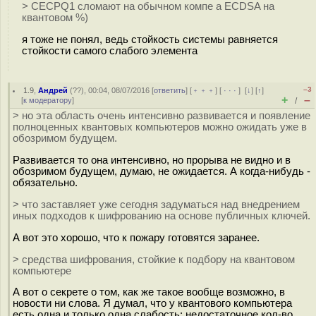
> CECPQ1 сломают на обычном компе а ECDSA на
квантовом %)
я тоже не понял, ведь стойкость системы равняется
стойкости самого слабого элемента
–3
1.9
,
Андрей
(
??
), 00:04, 08/07/2016 [
ответить
] [
﹢﹢﹢
] [
· · ·
]
[
↓
] [
↑
]
+
–
[
к модератору
]
/
> но эта область очень интенсивно развивается и появление
полноценных квантовых компьютеров можно ожидать уже в
обозримом будущем.
Развивается то она интенсивно, но прорыва не видно и в
обозримом будущем, думаю, не ожидается. А когда-нибудь -
обязательно.
> что заставляет уже сегодня задуматься над внедрением
иных подходов к шифрованию на основе публичных ключей.
А вот это хорошо, что к пожару готовятся заранее.
> средства шифрования, стойкие к подбору на квантовом
компьютере
А вот о секрете о том, как же такое вообще возможно, в
новости ни слова. Я думал, что у квантового компьютера
есть одна и только одна слабость: недостаточное кол-во