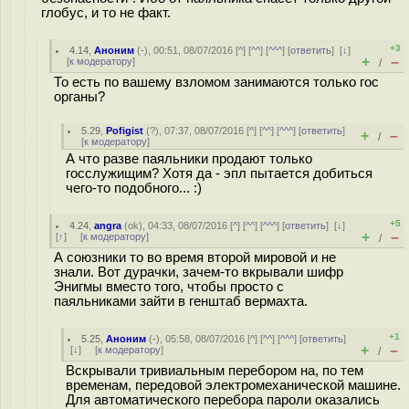
глобус, и то не факт.
+3
4.14
,
Аноним
(
-
), 00:51, 08/07/2016 [
^
] [
^^
] [
^^^
] [
ответить
]
[
↓
]
+
–
[
к модератору
]
/
То есть по вашему взломом занимаются только гос
органы?
5.29
,
Pofigist
(
?
), 07:37, 08/07/2016 [
^
] [
^^
] [
^^^
] [
ответить
]
+
–
/
[
к модератору
]
А что разве паяльники продают только
госслужищим? Хотя да - эпл пытается добиться
чего-то подобного... :)
+5
4.24
,
angra
(
ok
), 04:33, 08/07/2016 [
^
] [
^^
] [
^^^
] [
ответить
]
[
↓
]
+
–
[
↑
] [
к модератору
]
/
А союзники то во время второй мировой и не
знали. Вот дурачки, зачем-то вкрывали шифр
Энигмы вместо того, чтобы просто с
паяльниками зайти в генштаб вермахта.
+1
5.25
,
Аноним
(
-
), 05:58, 08/07/2016 [
^
] [
^^
] [
^^^
] [
ответить
]
+
–
[
↓
] [
к модератору
]
/
Вскрывали тривиальным перебором на, по тем
временам, передовой электромеханической машине.
Для автоматического перебора пароли оказались