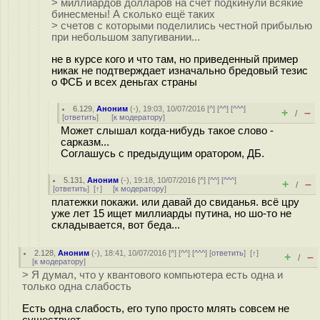
> миллиардов долларов на счёт подкинули всякие
бинесмены! А сколько ещё таких
> счетов с которыми поделились честной прибылью
при небольшом запугивании...
не в курсе кого и что там, но приведенный пример
никак не подтверждает изначально бредовый тезис
о ФСБ и всех деньгах страны
6.129
,
Аноним
(
-
), 19:03, 10/07/2016 [
^
] [
^^
] [
^^^
]
+
–
/
[
ответить
]
[
к модератору
]
Может слышал когда-нибудь такое слово -
сарказм...
Соглашусь с предыдущим оратором, ДБ.
5.131
,
Аноним
(
-
), 19:18, 10/07/2016 [
^
] [
^^
] [
^^^
]
+
–
/
[
ответить
]
[
↑
] [
к модератору
]
платежки покажи. или давай до свиданья. всё цру
уже лет 15 ищет миллиарды путина, но шо-то не
складывается, вот беда...
2.128
,
Аноним
(
-
), 18:41, 10/07/2016 [
^
] [
^^
] [
^^^
] [
ответить
]
[
↑
]
+
–
/
[
к модератору
]
> Я думал, что у квантового компьютера есть одна и
только одна слабость
Есть одна слабость, его тупо просто млять совсем не
существует