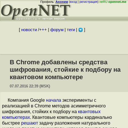
Профиль:
Аноним
(
вход
|
регистрация
)
неRU
opennet.me
[
новости
/
+++
|
форум
|
теги
|
]
В Chrome добавлены средства
шифрования, стойкие к подбору на
квантовом компьютере
07.07.2016 22:39 (MSK)
Компания Google
начала
эксперименты с
реализацией в Chrome методов асимметричного
шифрования, стойких к подбору на
квантовых
компьютерах
. Квантовые компьютеры кардинально
быстрее
решают
задачу разложения натурального