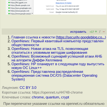
+
–
исправить
/
+17
Главная ссылка к новости (
https://security.googleblog.co...
)
OpenNews: Первый квантовый компьютер представлен
общественности
OpenNews: Новая атака на TLS, позволяющая
откатиться к уязвимым методам шифрования
OpenNews: Возможный сценарий успешной атаки АНБ
на алгоритм Диффи-Хеллмана
OpenNews: HP планирует в следующем году выпустить
новую ОС Linux++
OpenNews: Представлена распределённая
операционная система DC/OS (Datacenter Operating
System)
Лицензия:
CC BY 3.0
Короткая ссылка: https://opennet.ru/44748-chrome
Ключевые слова:
chrome
,
quantum
,
crypt
При перепечатке указание ссылки на opennet.ru обязательно