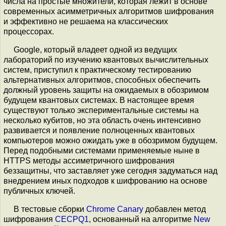
числа на простые множители, которая лежит в основе
современных асимметричных алгоритмов шифрования
и эффективно не решаема на классических
процессорах.
Google, который владеет одной из ведущих
лабораторий по изучению квантовых вычислительных
систем, приступил к практическому тестированию
альтернативных алгоритмов, способных обеспечить
должный уровень защиты на ожидаемых в обозримом
будущем квантовых системах. В настоящее время
существуют только экспериментальные системы на
несколько кубитов, но эта область очень интенсивно
развивается и появление полноценных квантовых
компьютеров можно ожидать уже в обозримом будущем.
Перед подобными системами применяемые ныне в
HTTPS методы ассиметричного шифрования
беззащитны, что заставляет уже сегодня задуматься над
внедрением иных подходов к шифрованию на основе
публичных ключей.
В тестовые сборки
Chrome Canary
добавлен метод
шифрования
CECPQ1
, основанный на алгоритме
New