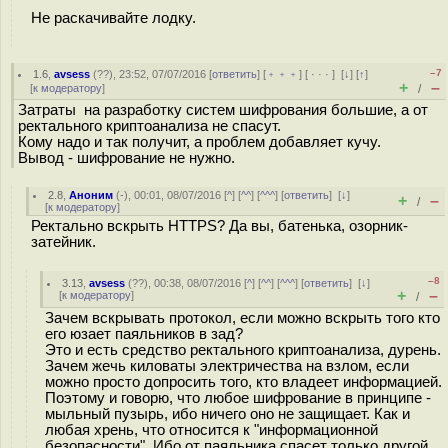
Не раскачивайте лодку.
–7
1.6
,
avsess
(
??
), 23:52, 07/07/2016 [
ответить
] [
﹢﹢﹢
] [
· · ·
]
[
↓
] [
↑
]
+
–
[
к модератору
]
/
Затраты на разработку систем шифрования большие, а от
ректального криптоанализа не спасут.
Кому надо и так получит, а проблем добавляет кучу.
Вывод - шифрование не нужно.
2.8
,
Аноним
(
-
), 00:01, 08/07/2016 [
^
] [
^^
] [
^^^
] [
ответить
]
[
↓
]
+
–
/
[
к модератору
]
Ректально вскрыть HTTPS? Да вы, батенька, озорник-
затейник.
–8
3.13
,
avsess
(
??
), 00:38, 08/07/2016 [
^
] [
^^
] [
^^^
] [
ответить
]
[
↓
]
+
–
[
к модератору
]
/
Зачем вскрывать протокол, если можно вскрыть того кто
его юзает паяльников в зад?
Это и есть средство ректального криптоанализа, дурень.
Зачем жечь киловаты электричества на взлом, если
можно просто допросить того, кто владеет информацией.
Поэтому и говорю, что любое шифрование в принципе -
мыльный пузырь, ибо ничего оно не защищает. Как и
любая хрень, что относится к "информационной
безопасности". Ибо от паяльника спасет только другой