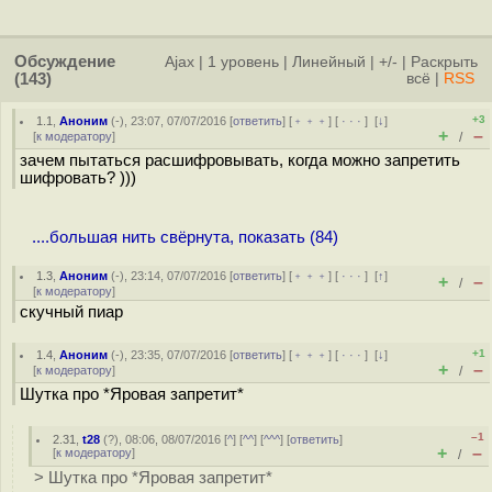
Обсуждение
Ajax
|
1 уровень
|
Линейный
|
+/-
|
Раскрыть
(143)
всё
|
RSS
+3
1.1
,
Аноним
(
-
), 23:07, 07/07/2016 [
ответить
] [
﹢﹢﹢
] [
· · ·
]
[
↓
]
+
–
[
к модератору
]
/
зачем пытаться расшифровывать, когда можно запретить
шифровать? )))
....большая нить свёрнута, показать (84)
1.3
,
Аноним
(
-
), 23:14, 07/07/2016 [
ответить
] [
﹢﹢﹢
] [
· · ·
]
[
↑
]
+
–
/
[
к модератору
]
скучный пиар
+1
1.4
,
Аноним
(
-
), 23:35, 07/07/2016 [
ответить
] [
﹢﹢﹢
] [
· · ·
]
[
↓
]
+
–
[
к модератору
]
/
Шутка про *Яровая запретит*
–1
2.31
,
t28
(
?
), 08:06, 08/07/2016 [
^
] [
^^
] [
^^^
] [
ответить
]
+
–
[
к модератору
]
/
> Шутка про *Яровая запретит*