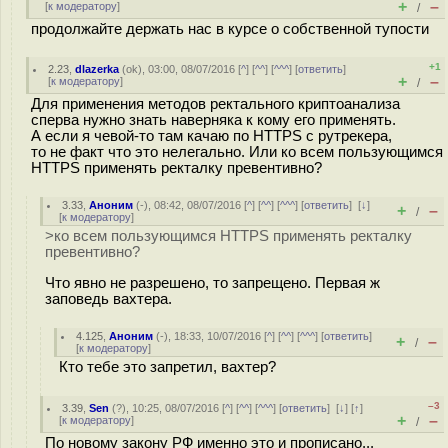
+
–
[
к модератору
]
/
продолжайте держать нас в курсе о собственной тупости
+1
2.23
,
dlazerka
(
ok
), 03:00, 08/07/2016 [
^
] [
^^
] [
^^^
] [
ответить
]
+
–
[
к модератору
]
/
Для применения методов ректального криптоанализа
сперва нужно знать наверняка к кому его применять.
А если я чевой-то там качаю по HTTPS с рутрекера,
то не факт что это нелегально. Или ко всем пользующимся
HTTPS применять ректалку превентивно?
3.33
,
Аноним
(
-
), 08:42, 08/07/2016 [
^
] [
^^
] [
^^^
] [
ответить
]
[
↓
]
+
–
/
[
к модератору
]
>ко всем пользующимся HTTPS применять ректалку
превентивно?
Что явно не разрешено, то запрещено. Первая ж
заповедь вахтера.
4.125
,
Аноним
(
-
), 18:33, 10/07/2016 [
^
] [
^^
] [
^^^
] [
ответить
]
+
–
/
[
к модератору
]
Кто тебе это запретил, вахтер?
–3
3.39
,
Sen
(
?
), 10:25, 08/07/2016 [
^
] [
^^
] [
^^^
] [
ответить
]
[
↓
] [
↑
]
+
–
[
к модератору
]
/
По новому закону РФ именно это и прописано...