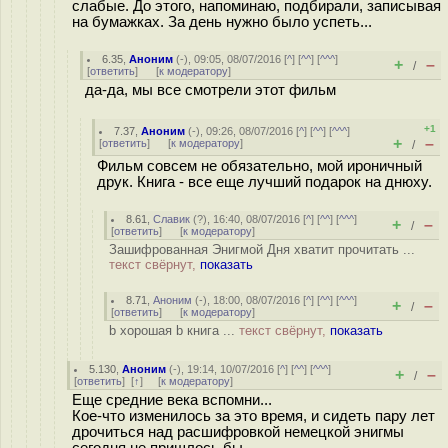
слабые. До этого, напоминаю, подбирали, записывая
на бумажках. За день нужно было успеть...
6.35
,
Аноним
(
-
), 09:05, 08/07/2016 [
^
] [
^^
] [
^^^
]
+
–
/
[
ответить
]
[
к модератору
]
да-да, мы все смотрели этот фильм
+1
7.37
,
Аноним
(
-
), 09:26, 08/07/2016 [
^
] [
^^
] [
^^^
]
+
–
[
ответить
]
[
к модератору
]
/
Фильм совсем не обязательно, мой ироничный
друк. Книга - все еще лучший подарок на днюху.
8.61
,
Славик
(
?
), 16:40, 08/07/2016 [
^
] [
^^
] [
^^^
]
+
–
/
[
ответить
]
[
к модератору
]
Зашифрованная Энигмой Дня хватит прочитать ...
текст свёрнут,
показать
8.71
,
Аноним
(
-
), 18:00, 08/07/2016 [
^
] [
^^
] [
^^^
]
+
–
/
[
ответить
]
[
к модератору
]
b хорошая b книга ...
текст свёрнут,
показать
5.130
,
Аноним
(
-
), 19:14, 10/07/2016 [
^
] [
^^
] [
^^^
]
+
–
/
[
ответить
]
[
↑
] [
к модератору
]
Еще средние века вспомни...
Кое-что изменилось за это время, и сидеть пару лет
дрoчиться над расшифровкой немецкой энигмы