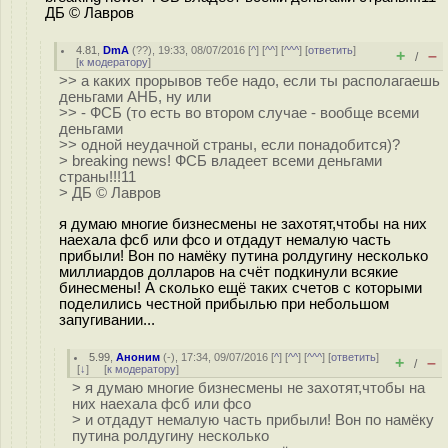
ДБ © Лавров
4.81
,
DmA
(
??
), 19:33, 08/07/2016 [
^
] [
^^
] [
^^^
] [
ответить
]
+
–
/
[
к модератору
]
>> а каких прорывов тебе надо, если ты располагаешь
деньгами АНБ, ну или
>> - ФСБ (то есть во втором случае - вообще всеми
деньгами
>> одной неудачной страны, если понадобится)?
> breaking news! ФСБ владеет всеми деньгами
страны!!!11
> ДБ © Лавров
я думаю многие бизнесмены не захотят,чтобы на них
наехала фсб или фсо и отдадут немалую часть
прибыли! Вон по намёку путина ролдугину несколько
миллиардов долларов на счёт подкинули всякие
бинесмены! А сколько ещё таких счетов с которыми
поделились честной прибылью при небольшом
запугивании...
5.99
,
Аноним
(
-
), 17:34, 09/07/2016 [
^
] [
^^
] [
^^^
] [
ответить
]
+
–
/
[
↓
] [
к модератору
]
> я думаю многие бизнесмены не захотят,чтобы на
них наехала фсб или фсо
> и отдадут немалую часть прибыли! Вон по намёку
путина ролдугину несколько