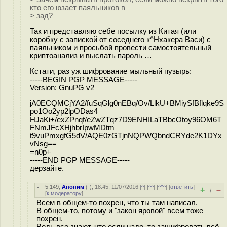
кто его юзает паяльников в
> зад?
Так и представляю себе посылку из Китая (или
коробку с запиской от соседнего к^Hхакера Васи) с
паяльником и просьбой провести самостоятельный
криптоанализ и выслать пароль …
Кстати, раз уж шифрование мыльный пузырь:
-----BEGIN PGP MESSAGE-----
Version: GnuPG v2
jA0ECQMCjYA2/fuSqGlg0nEBq/Ov/LlkU+BMiySfBflqke9S
po1Oo2yp2lpODas4
HJaKi+/exZPnqf/eZwZTqz7D9ENHILaTBbcOtoy96OM6T
FNmJFcXHjhbrIpwMDtm
t9vuPmxgfG5dV/AQE0zGTjnNQPWQbndCRYde2K1DYx
vNsg==
=n0p+
-----END PGP MESSAGE-----
дерзайте.
5.149
,
Аноним
(
-
), 18:45, 11/07/2016 [
^
] [
^^
] [
^^^
] [
ответить
]
+
–
/
[
к модератору
]
Всем в общем-то похрен, что ты там написал.
В общем-то, потому и "закон яровой" всем тоже
похрен.