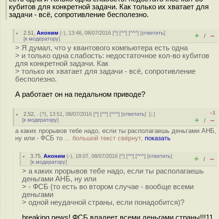
кубитов для конкретной задачи. Как только их хватает для
задачи - всё, сопротивление бесполезно.
2.51
,
Аноним
(
-
), 13:46, 08/07/2016 [
^
] [
^^
] [
^^^
] [
ответить
]
+
–
/
[
к модератору
]
> Я думал, что у квантового компьютера есть одна
> и только одна слабость: недостаточное кол-во кубитов
для конкретной задачи. Как
> только их хватает для задачи - всё, сопротивление
бесполезно.
А работает он на педальном приводе?
–1
2.52
,
.
(
?
), 13:51, 08/07/2016 [
^
] [
^^
] [
^^^
] [
ответить
]
[
↓
]
+
–
[
к модератору
]
/
а каких прорывов тебе надо, если ты располагаешь деньгами АНБ,
ну или - ФСБ то ...
большой текст свёрнут,
показать
3.75
,
Аноним
(
-
), 18:07, 08/07/2016 [
^
] [
^^
] [
^^^
] [
ответить
]
+
–
/
[
к модератору
]
> а каких прорывов тебе надо, если ты располагаешь
деньгами АНБ, ну или
> - ФСБ (то есть во втором случае - вообще всеми
деньгами
> одной неудачной страны, если понадобится)?
breaking news! ФСБ владеет всеми деньгами страны!!!11