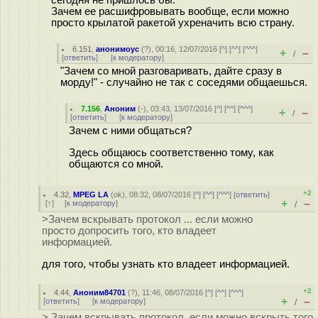
сегодня не пришлось бы.
Зачем ее расшифровывать вообще, если можно
просто крылатой ракетой ухрeначить всю страну.
6.151
,
анонимоус
(
?
), 00:16, 12/07/2016 [
^
] [
^^
] [
^^^
]
+
–
/
[
ответить
]
[
к модератору
]
"Зачем со мной разговаривать, дайте сразу в
морду!" - случайно не так с соседями общаешься.
7.156
,
Аноним
(
-
), 03:43, 13/07/2016 [
^
] [
^^
] [
^^^
]
+
–
/
[
ответить
]
[
к модератору
]
Зачем с ними общаться?
Здесь общаюсь соответственно тому, как
общаются со мной.
+2
4.32
,
MPEG LA
(
ok
), 08:32, 08/07/2016 [
^
] [
^^
] [
^^^
] [
ответить
]
+
–
[
↑
] [
к модератору
]
/
>Зачем вскрывать протокол ... если можно
просто допросить того, кто владеет
информацией.
для того, чтобы узнать кто владеет информацией.
+2
4.44
,
Аноним84701
(
?
), 11:46, 08/07/2016 [
^
] [
^^
] [
^^^
]
+
–
[
ответить
]
[
к модератору
]
/
> Зачем вскрывать протокол, если можно вскрыть того