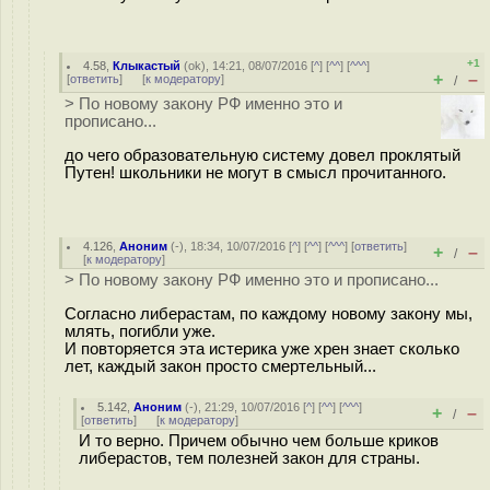
+1
4.58
,
Клыкастый
(
ok
), 14:21, 08/07/2016 [
^
] [
^^
] [
^^^
]
+
–
[
ответить
]
[
к модератору
]
/
> По новому закону РФ именно это и
прописано...
до чего образовательную систему довел проклятый
Путен! школьники не могут в смысл прочитанного.
4.126
,
Аноним
(
-
), 18:34, 10/07/2016 [
^
] [
^^
] [
^^^
] [
ответить
]
+
–
/
[
к модератору
]
> По новому закону РФ именно это и прописано...
Согласно либерастам, по каждому новому закону мы,
млять, погибли уже.
И повторяется эта истерика уже хрен знает сколько
лет, каждый закон просто смертельный...
5.142
,
Аноним
(
-
), 21:29, 10/07/2016 [
^
] [
^^
] [
^^^
]
+
–
/
[
ответить
]
[
к модератору
]
И то верно. Причем обычно чем больше криков
либерастов, тем полезней закон для страны.