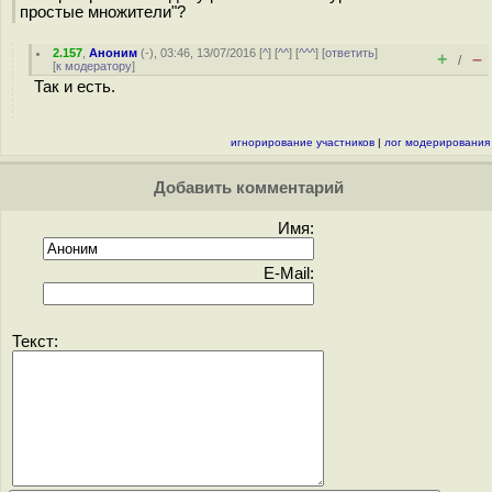
простые множители"?
2.157
,
Аноним
(
-
), 03:46, 13/07/2016 [
^
] [
^^
] [
^^^
] [
ответить
]
+
–
/
[
к модератору
]
Так и есть.
игнорирование участников
|
лог модерирования
Добавить комментарий
Имя:
E-Mail:
Текст: