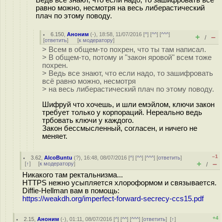
Ведь все знают, что если надо, то зашифровать всё
равно можно, несмотря на весь либерастический
плач по этому поводу.
6.150
,
Аноним
(
-
), 18:58, 11/07/2016 [
^
] [
^^
] [
^^^
]
+
–
/
[
ответить
]
[
к модератору
]
> Всем в общем-то похрен, что ты там написал.
> В общем-то, потому и "закон яровой" всем тоже
похрен.
> Ведь все знают, что если надо, то зашифровать
всё равно можно, несмотря
> на весь либерастический плач по этому поводу.
Шифруй что хочешь, и шли емэйлом, ключи закон
требует только у корпораций. Нереально ведь
трбовать ключи у каждого.
Закон бессмысленный, согласен, и ничего не
меняет.
–1
3.62
,
AlcoBuntu
(
?
), 16:48, 08/07/2016 [
^
] [
^^
] [
^^^
] [
ответить
]
+
–
[
↑
] [
к модератору
]
/
Никакого там ректальнизма...
HTTPS нежно усыпляется хлороформом и связывается.
Diffie-Hellman вам в помощь:
https://weakdh.org/imperfect-forward-secrecy-ccs15.pdf
+4
2.15
,
Аноним
(
-
), 01:11, 08/07/2016 [
^
] [
^^
] [
^^^
] [
ответить
]
[
↑
]