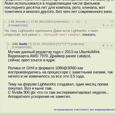
Nuke использовался в подавляющем числе фильмов
последнего десятка лет для композа, рото, клинапа, мэт
пэинтинга и многого другого, без чего нет современного кино.
+1
1.49
,
Аноним
(
-
), 17:43, 08/12/2016 [
ответить
] [
﹢﹢﹢
] [
· · ·
]
+
–
[
к модератору
]
/
На тему Lightworks opensource Даже если Lightworks станет
открытым, всё равно с...
большой текст свёрнут,
показать
2.82
,
livello
(
?
), 23:21, 10/12/2016 [
^
] [
^^
] [
^^^
] [
ответить
]
+
–
/
[
к модератору
]
Мучаю данный редактор года с 2013 на Ubuntu\Mint.
Видеокарта AMD 7970. Драйвер ранее catalyst,
сейчас open source в ядре.
Ролики от GH4 в формате 1080@30\60 как
воспроизводились на процессоре с заметными лагами, так
ничего и не изменилось за все эти 3.5 года.
Тему на форуме Lightworks создавал, один месяц према
покупал. Воз и ныне там.
C Nvidia 900 gtx что-то там экспериментировал неделю...
Аппаратного ускорения не заметил.
игнорирование участников
|
лог модерирования