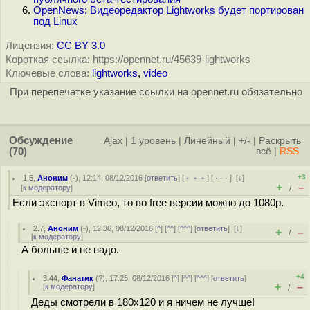
OpenNews: Видеоредактор Lightworks будет портирован
под Linux
Лицензия:
CC BY 3.0
Короткая ссылка: https://opennet.ru/45639-lightworks
Ключевые слова:
lightworks
,
video
При перепечатке указание ссылки на opennet.ru обязательно
Обсуждение
Ajax
|
1 уровень
|
Линейный
|
+/-
|
Раскрыть
(70)
всё
|
RSS
+3
1.5
,
Аноним
(
-
), 12:14, 08/12/2016 [
ответить
] [
﹢﹢﹢
] [
· · ·
]
[
↓
]
+
–
[
к модератору
]
/
Если экспорт в Vimeo, то во free версии можно до 1080p.
2.7
,
Аноним
(
-
), 12:36, 08/12/2016 [
^
] [
^^
] [
^^^
] [
ответить
]
[
↓
]
+
–
/
[
к модератору
]
А больше и не надо.
+4
3.44
,
Фанатик
(
?
), 17:25, 08/12/2016 [
^
] [
^^
] [
^^^
] [
ответить
]
+
–
[
к модератору
]
/
Деды смотрели в 180x120 и я ничем не лучше!