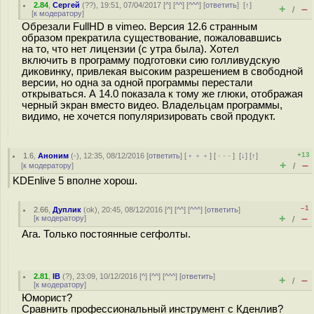
2.84
,
Сергей
(
??
), 19:51, 07/04/2017 [
^
] [
^^
] [
^^^
] [
ответить
]
[
↑
]
+
–
/
[
к модератору
]
Обрезали FullHD в vimeo. Версия 12.6 странным
образом прекратила существование, пожаловавшись
на то, что нет лицензии (с утра была). Хотел
включить в программу подготовки сию голливудскую
диковинку, привлекая высоким разрешением в свободной
версии, но одна за одной программы перестали
открываться. А 14.0 показала к тому же глюки, отображая
черный экран вместо видео. Владельцам программы,
видимо, не хочется популяризировать свой продукт.
+13
1.6
,
Аноним
(
-
), 12:35, 08/12/2016 [
ответить
] [
﹢﹢﹢
] [
· · ·
]
[
↓
] [
↑
]
+
–
[
к модератору
]
/
KDEnlive 5 вполне хорош.
–1
2.66
,
Дуплик
(
ok
), 20:45, 08/12/2016 [
^
] [
^^
] [
^^^
] [
ответить
]
+
–
[
к модератору
]
/
Ага. Только постоянные сегфолты.
2.81
,
IB
(
?
), 23:09, 10/12/2016 [
^
] [
^^
] [
^^^
] [
ответить
]
+
–
/
[
к модератору
]
Юморист?
Сравнить профессиональный инструмент с Кденлив?