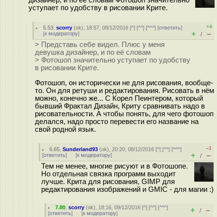
дизайнер, и по её словам Фотошоп значительно
уступает по удобству в рисовании Крите.
+4
5.53
,
scorry
(
ok
), 18:57, 08/12/2016 [
^
] [
^^
] [
^^^
] [
ответить
]
+
–
[
к модератору
]
/
> Представь себе видел. Плюс у меня
девушка дизайнер, и по её словам
> Фотошоп значительно уступает по удобству
в рисовании Крите.
Фотошоп, он исторически не для рисования, вообще-
то. Он для ретуши и редактирования. Рисовать в нём
можно, конечно же... С Корел Пеинтером, который
бывший Фрактал Дизайн, Криту сравнивать надо в
рисовательности. А чтобы понять, для чего фотошоп
делался, надо просто перевести его название на
свой родной язык.
–1
6.65
,
Sunderland93
(
ok
), 20:20, 08/12/2016 [
^
] [
^^
] [
^^^
]
+
–
[
ответить
]
[
к модератору
]
/
Тем не менее, многие рисуют и в Фотошопе.
Но отдельная связка программ выходит
лучше. Крита для рисования, GIMP для
редактирования изображений и GMIC - для магии :)
7.80
,
scorry
(
ok
), 18:16, 09/12/2016 [
^
] [
^^
] [
^^^
]
+
–
/
[
ответить
]
[
к модератору
]