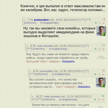
Конечно, я зря выпалил в ответ максималистам их
же калибром. Вот, вас задел, телепатор поломал...
–1
7.74
,
prokoudine
(
ok
), 10:02, 09/12/2016 [
^
] [
^^
] [
^^^
]
+
–
[
ответить
]
[
к модератору
]
/
Ну так вы назовите свои юзкейсы, которые
выгодно выделяют имиджмэджик на фоне
экшонов в Фотошопе.
+1
8.75
,
тоже Аноним
(
ok
), 10:48, 09/12/2016 [
^
] [
^^
]
+
–
[
^^^
] [
ответить
]
[
к модератору
]
/
Как будто вы сами не можете представить
кейсы, когда пакетная обработка не требу...
большой текст свёрнут,
показать
–1
9.76
,
prokoudine
(
ok
), 12:38, 09/12/2016 [
^
] [
^^
]
+
–
[
^^^
] [
ответить
]
[
к модератору
]
/
Вы хотите сказать, что качество
автоматической трассировки растра
устроило насто...
текст свёрнут,
показать
+2
10.77
,
тоже Аноним
(
ok
), 13:14, 09/12/2016 [
^
]
+
–
[
^^
] [
^^^
] [
ответить
]
[
к модератору
]
/
Качество устроило настолько, что для