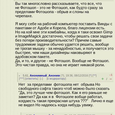
Вы так многословно рассказываете, что все, что
не Фотошоп - это не Фотошоп, как будто сразу за
пределами Фотошопа - обрыв и слоны на
черепахе.
Я могу себе на рабочий компьютер поставить Винды с
пакетами от Адобе и Корела, благо лицензии есть.
Но на кой мне эти комбайны, когда я таки освоил Gimp
и ImageMagick достаточно, чтобы решать свои задачи
без потери производительности? Причем самые
трудоемкие задачи обычно удается решить, вообще
не трогая мышку - за ненадобностью, и получается это
быстрее, чем наши дизайнеры наковыряют в
адобовском пакете.
Да, и то, и другое - не Фотошоп. Вообще не Фотошоп.
Это чистая правда, но она не играет никакой роли.
–1
5.61
,
Анонимный_Аноним
(
?
), 19:36, 08/12/2016 [
^
] [
^^
]
+
–
[
^^^
] [
ответить
]
[
↓
] [
к модератору
]
/
Нет за пределами фотошопа нет обрыва Но
свободного софта такого чтоб можно было сказать
"Да, это лучше чем фотошоп. Как я его раньше не
заметил? Да как я в Фотошопе вобще работал,
когдаесть такая прекрасная штука ???" Лично я еще
не видел Но надеюсь когда нибудь увижу.
–1