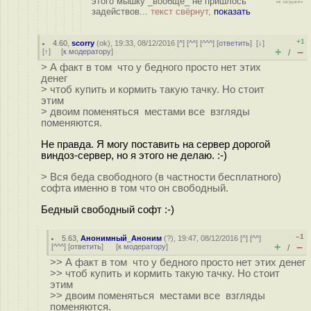
этого мышку _вообще_ не пришлось
задействов...
текст свёрнут,
показать
+1
4.60
,
scorry
(
ok
), 19:33, 08/12/2016 [
^
] [
^^
] [
^^^
] [
ответить
]
[
↓
]
+
–
[
↑
] [
к модератору
]
/
> А факт в том что у бедного просто нет этих
денег
> чтоб купить и кормить такую тачку. Но стоит
этим
> двоим поменяться местами все взгляды
поменяются.
Не правда. Я могу поставить на сервер дорогой
виндоз-сервер, но я этого не делаю. :-)
> Вся беда свободного (в частности бесплатного)
софта именно в том что он свободный.
Бедный свободный софт :-)
–1
5.63
,
Анонимный_Аноним
(
?
), 19:47, 08/12/2016 [
^
] [
^^
]
+
–
[
^^^
] [
ответить
]
[
к модератору
]
/
>> А факт в том что у бедного просто нет этих денег
>> чтоб купить и кормить такую тачку. Но стоит
этим
>> двоим поменяться местами все взгляды
поменяются.