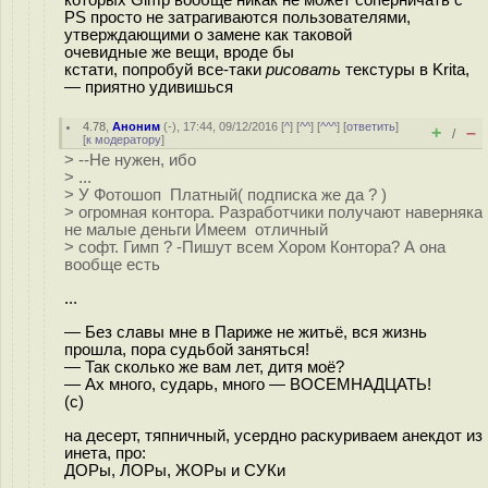
которых Gimp вообще никак не может соперничать с
PS просто не затрагиваются пользователями,
утверждающими о замене как таковой
очевидные же вещи, вроде бы
кстати, попробуй все-таки
рисовать
текстуры в Krita,
— приятно удивишься
4.78
,
Аноним
(
-
), 17:44, 09/12/2016 [
^
] [
^^
] [
^^^
] [
ответить
]
+
–
/
[
к модератору
]
> --Не нужен, ибо
> ...
> У Фотошоп Платный( подписка же да ? )
> огромная контора. Разработчики получают наверняка
не малые деньги Имеем отличный
> софт. Гимп ? -Пишут всем Хором Контора? А она
вообще есть
...
— Без славы мне в Париже не житьё, вся жизнь
прошла, пора судьбой заняться!
— Так сколько же вам лет, дитя моё?
— Ах много, сударь, много — ВОСЕМНАДЦАТЬ!
(c)
на десерт, тяпничный, усердно раскуриваем анекдот из
инeтa, пpo:
ДOPы, ЛOPы, ЖOPы и CУКи