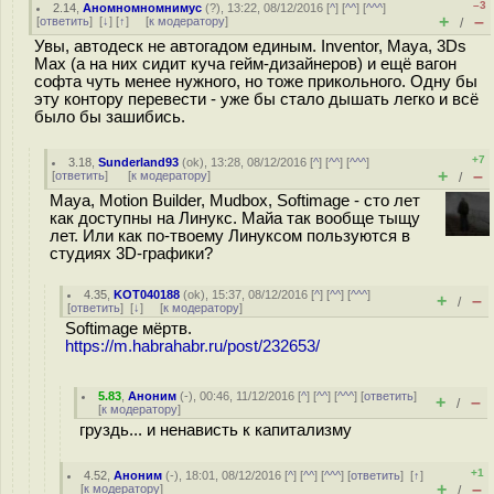
–3
2.14
,
Аномномномнимус
(
?
), 13:22, 08/12/2016 [
^
] [
^^
] [
^^^
]
+
–
[
ответить
]
[
↓
] [
↑
] [
к модератору
]
/
Увы, автодеск не автогадом единым. Inventor, Maya, 3Ds
Max (а на них сидит куча гейм-дизайнеров) и ещё вагон
софта чуть менее нужного, но тоже прикольного. Одну бы
эту контору перевести - уже бы стало дышать легко и всё
было бы зашибись.
+7
3.18
,
Sunderland93
(
ok
), 13:28, 08/12/2016 [
^
] [
^^
] [
^^^
]
+
–
[
ответить
]
[
к модератору
]
/
Maya, Motion Builder, Mudbox, Softimage - сто лет
как доступны на Линукс. Майа так вообще тыщу
лет. Или как по-твоему Линуксом пользуются в
студиях 3D-графики?
4.35
,
KOT040188
(
ok
), 15:37, 08/12/2016 [
^
] [
^^
] [
^^^
]
+
–
/
[
ответить
]
[
↓
] [
к модератору
]
Softimage мёртв.
https://m.habrahabr.ru/post/232653/
5.83
,
Аноним
(
-
), 00:46, 11/12/2016 [
^
] [
^^
] [
^^^
] [
ответить
]
+
–
/
[
к модератору
]
груздь... и ненависть к капитализму
+1
4.52
,
Аноним
(
-
), 18:01, 08/12/2016 [
^
] [
^^
] [
^^^
] [
ответить
]
[
↑
]
+
–
[
к модератору
]
/