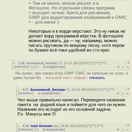
> Тем не менее, многие рисуют и в
Фотошопе. Но отдельная связка программ
> выходит лучше. Крита для рисования,
GIMP для редактирования изображений и GMIC
> - для магии :)
Некоторые и в ворде верстают. Это ну никак не
делает ворд программой вёрстки. В фотошопе
можно рисовать, да — ну, например, можно
писать прутиком по мокрому песку, хотя пером
по бумаге всё-таки удобней во сто крат.
–1
3.56
,
Анонимный_Аноним
(
?
), 19:14, 08/12/2016 [
^
] [
^^
] [
^^^
]
+
–
[
ответить
]
[
↓
] [
↑
] [
к модератору
]
/
--Не нужен, ибо связка Krita GIMP GMIC ни капельки не хуже, и
даже лучше Во...
большой текст свёрнут,
показать
–1
4.57
,
Анонимный_Аноним
(
?
), 19:18, 08/12/2016 [
^
] [
^^
] [
^^^
]
+
–
[
ответить
]
[
к модератору
]
/
Чел выше правильно написал. Переведите название
пакета на родной язык и поймете для чего он нужен.
Название его исходит из его основной задачи.
P.s Минусы мне !!!
+3
4.59
,
тоже Аноним
(
ok
), 19:28, 08/12/2016 [
^
] [
^^
] [
^^^
]
+
–
[
ответить
]
[
↓
] [
к модератору
]
/