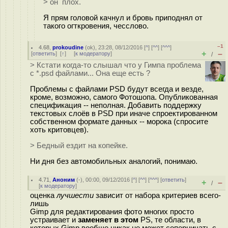
> он плох.
Я прям головой качнул и бровь приподнял от
такого огткровения, чесслово.
–1
4.68
,
prokoudine
(
ok
), 23:28, 08/12/2016 [
^
] [
^^
] [
^^^
]
+
–
[
ответить
]
[
↑
] [
к модератору
]
/
> Кстати когда-то слышал что у Гимпа проблема
с *.psd файлами... Она еще есть ?
Проблемы с файлами PSD будут всегда и везде,
кроме, возможно, самого Фотошопа. Опубликованная
спецификация -- неполная. Добавить поддержку
текстовых слоёв в PSD при иначе спроектированном
собственном формате данных -- морока (спросите
хоть критовцев).
> Бедный ездит на копейке.
Ни дня без автомобильных аналогий, понимаю.
4.71
,
Аноним
(
-
), 00:00, 09/12/2016 [
^
] [
^^
] [
^^^
] [
ответить
]
+
–
/
[
к модератору
]
оценка
лучшести
зависит от набора критериев всего-
лишь
Gimp для редактирования фото многих просто
устраивает и
заменяет в этом
PS, те области, в