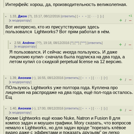
Интерфейс хорош, да, производительность великолепная.
+1
1.33
,
Джон
(
?
), 15:17, 08/12/2016 [
ответить
] [
﹢﹢﹢
] [
· · ·
]
[
↓
]
+
–
[
к модератору
]
/
Вот интересно, кто из присутствующих здесь
пользовался Lightworks? Вот прям работал в нём.
2.58
,
Andrew
(
??
), 19:18, 08/12/2016 [
^
] [
^^
] [
^^^
] [
ответить
]
+
–
/
[
к модератору
]
Я пользовался. И сейчас иногда пользуюсь. И даже
лицензию купил- сначала была подписка на два года, а
летом купил со скидкой perpetual license на 12 версию.
1.39
,
Аноним
(
-
), 16:55, 08/12/2016 [
ответить
] [
﹢﹢﹢
] [
· · ·
]
[
↑
]
+
–
/
[
к модератору
]
ПОльзуюсь Lightworks уже полтора года. Куплена про
лицензия на распродаже на два года, ещё пол-года осталось.
Ещ
1.40
,
Аноним
(
-
), 17:00, 08/12/2016 [
ответить
] [
﹢﹢﹢
] [
· · ·
]
[
↓
]
+
–
/
[
к модератору
]
Кроме Lightworks ещё юзаю Nuke, Natron и Fusion 8 для
композ задач и моушен графики. Могу сказать, что вопросов
немало к Lightworks, но для задач вроде "порезать клёвое
видео даже с эффектами и показать друзьям" он легко