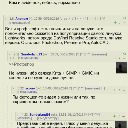
Вам и avidemux, небось, нормально
+4
1.8
,
Аноним
(
-
), 12:59, 08/12/2016 [
ответить
] [
﹢﹢﹢
] [
· · ·
]
[
↓
] [
↑
]
+
–
[
к модератору
]
/
Вот и проф. софт стал появляться на линукс, что
положительно скажется на популяризации самого линукса.
Lightworks, потом вроде DaVinci Resolve Studio есть линукс
версия. Осталось Photoshop, Premiere Pro, AutoCAD.
+2
2.11
,
Sunderland93
(
ok
), 13:09, 08/12/2016 [
^
] [
^^
] [
^^^
] [
ответить
]
+
–
[
↓
] [
к модератору
]
/
>>Photoshop
Не нужен, ибо связка Krita + GIMP + GMIC ни
капельки не хуже, и даже лучше.
3.22
,
scorry
(
ok
), 13:49, 08/12/2016 [
^
] [
^^
] [
^^^
] [
ответить
]
[
↓
]
+
–
/
[
к модератору
]
Ты фотошоп-то видел в жизни или так, по
скриншотам только знаком?
4.23
,
Sunderland93
(
ok
), 13:51, 08/12/2016 [
^
] [
^^
] [
^^^
]
+
–
/
[
ответить
]
[
к модератору
]
Представь себе видел. Плюс у меня девушка