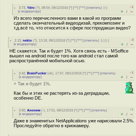
–1
3.73
,
Ydro
(
?
), 08:54, 09/12/2016 [
^
] [
^^
] [
^^^
] [
ответить
]
[
↑
]
+
–
[
к модератору
]
/
Из всего перечисленного вами в какой из программ
сделать окончательный видеодизай, прекомпозинг и
т.д.всё то, что относится к сфере постпродакшн видео?
–2
2.13
,
nekto
(
?
), 13:18, 08/12/2016 [
^
] [
^^
] [
^^^
] [
ответить
]
[
↓
] [
↑
]
+
–
[
к модератору
]
/
НЕ скажется. Так и будет 1%. Хотя связь есть - MSoffice
вышел на android после того как android стал самой
распространённой мобильной осью.
–1
3.42
,
BrainFucker
(
ok
), 17:07, 08/12/2016 [
^
] [
^^
] [
^^^
] [
ответить
]
+
–
[
к модератору
]
/
> Так и будет 1%.
Как бы и этих не растерять из-за деградации,
особенно DE.
+1
3.50
,
Аноним
(
-
), 17:51, 08/12/2016 [
^
] [
^^
] [
^^^
] [
ответить
]
+
–
[
к модератору
]
/
Даже в знаменитых NetApplications уже нарисовали 2.5%.
Проследуйте обратно в криокамеру.