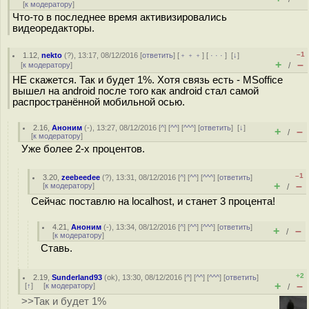
[
к модератору
]
Что-то в последнее время активизировались
видеоредакторы.
–1
1.12
,
nekto
(
?
), 13:17, 08/12/2016 [
ответить
] [
﹢﹢﹢
] [
· · ·
]
[
↓
]
+
–
[
к модератору
]
/
НЕ скажется. Так и будет 1%. Хотя связь есть - MSoffice
вышел на android после того как android стал самой
распространённой мобильной осью.
2.16
,
Аноним
(
-
), 13:27, 08/12/2016 [
^
] [
^^
] [
^^^
] [
ответить
]
[
↓
]
+
–
/
[
к модератору
]
Уже более 2-х процентов.
–1
3.20
,
zeebeedee
(
?
), 13:31, 08/12/2016 [
^
] [
^^
] [
^^^
] [
ответить
]
+
–
[
к модератору
]
/
Сейчас поставлю на localhost, и станет 3 процента!
4.21
,
Аноним
(
-
), 13:34, 08/12/2016 [
^
] [
^^
] [
^^^
] [
ответить
]
+
–
/
[
к модератору
]
Ставь.
+2
2.19
,
Sunderland93
(
ok
), 13:30, 08/12/2016 [
^
] [
^^
] [
^^^
] [
ответить
]
+
–
[
↑
] [
к модератору
]
/
>>Так и будет 1%