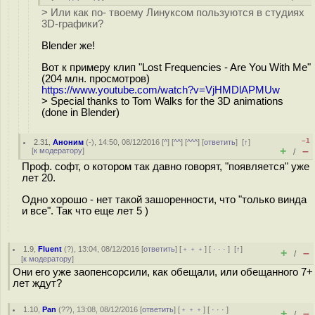
> Или как по- твоему Линуксом пользуются в студиях
3D-графики?
Blender же!
Вот к примеру клип "Lost Frequencies - Are You With Me"
(204 млн. просмотров)
https://www.youtube.com/watch?v=VjHMDlAPMUw
> Special thanks to Tom Walks for the 3D animations
(done in Blender)
–1
2.31
,
Аноним
(
-
), 14:50, 08/12/2016 [
^
] [
^^
] [
^^^
] [
ответить
]
[
↑
]
+
–
[
к модератору
]
/
Проф. софт, о котором так давно говорят, "появляется" уже
лет 20.
Одно хорошо - нет такой зашоренности, что "только винда
и все". Так что еще лет 5 )
1.9
,
Fluent
(
?
), 13:04, 08/12/2016 [
ответить
] [
﹢﹢﹢
] [
· · ·
]
[
↑
]
+
–
/
[
к модератору
]
Они его уже заопенсорсили, как обещали, или обещанного 7+
лет ждут?
1.10
,
Pan
(
??
), 13:08, 08/12/2016 [
ответить
] [
﹢﹢﹢
] [
· · ·
]
+
–
/