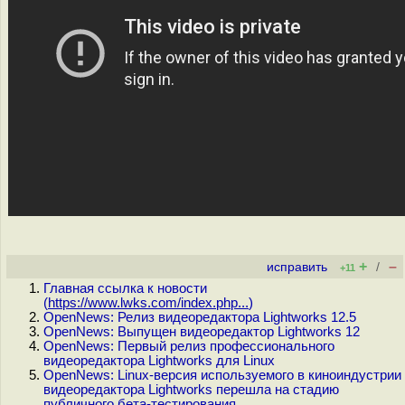
+
–
исправить
/
+11
Главная ссылка к новости
(
https://www.lwks.com/index.php...
)
OpenNews: Релиз видеоредактора Lightworks 12.5
OpenNews: Выпущен видеоредактор Lightworks 12
OpenNews: Первый релиз профессионального
видеоредактора Lightworks для Linux
OpenNews: Linux-версия используемого в киноиндустрии
видеоредактора Lightworks перешла на стадию
публичного бета-тестирования