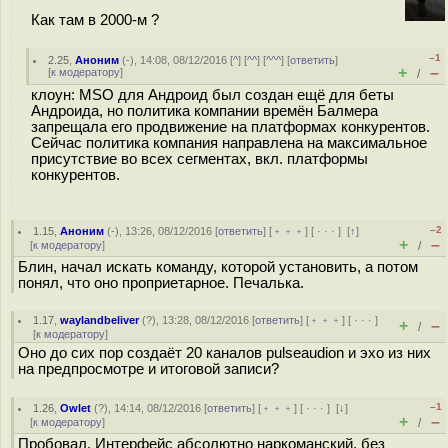
Как там в 2000-м ?
–1
2.25
,
Аноним
(
-
), 14:08, 08/12/2016 [
^
] [
^^
] [
^^^
] [
ответить
]
+
–
[
к модератору
]
/
клоун: MSO для Андроид был создан ещё для беты
Андроида, но политика компании времён Балмера
запрещала его продвижение на платформах конкурентов.
Сейчас политика компания направлена на максимальное
присутствие во всех сегментах, вкл. платформы
конкурентов.
–2
1.15
,
Аноним
(
-
), 13:26, 08/12/2016 [
ответить
] [
﹢﹢﹢
] [
· · ·
]
[
↑
]
+
–
[
к модератору
]
/
Блин, начал искать команду, которой установить, а потом
понял, что оно проприетарное. Печалька.
1.17
,
waylandbeliver
(
?
), 13:28, 08/12/2016 [
ответить
] [
﹢﹢﹢
] [
· · ·
]
+
–
/
[
к модератору
]
Оно до сих пор создаёт 20 каналов pulseaudion и эхо из них
на предпросмотре и итоговой записи?
–1
1.26
,
Owlet
(
?
), 14:14, 08/12/2016 [
ответить
] [
﹢﹢﹢
] [
· · ·
]
[
↓
]
+
–
[
к модератору
]
/
Пробовал. Интерфейс абсолютно наркоманский, без