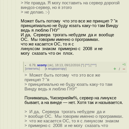
> Не правда. Я могу поставить на сервер дорогой
виндоз-сервер, но я этого
> не делаю. :-)
Может быть потому что это все же принцип ? "я
принципиально не буду юзать каку-то там Винду
ведь я люблю ГНУ"
И да, Сервера трогать небудем да и вообще
ОС. Мы говорим именно о программах.
что же касается ОС, то я с
линуксом знаком примерно с 2008 и не
могу сказать что он плох.
+1
6.79
,
scorry
(
ok
), 18:13, 09/12/2016 [
^
] [
^^
] [
^^^
]
+
–
[
ответить
]
[
к модератору
]
/
> Может быть потому что это все же
принцип ? "я
> принципиально не буду юзать каку-то там
Винду ведь я люблю ГНУ"
Понимаешь, %юзернейм%, сервер на линуксе
бывает, а на винде — нет. Хотя так и называется.
> И да, Сервера трогать небудем да и
> вообще ОС. Мы говорим именно о программах.
> что же касается ОС, то я с линуксом знаком
> примерно с 2008 и не могу сказать что