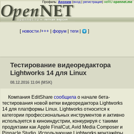
Профиль:
Аноним
(
вход
|
регистрация
)
неRU
opennet.me
[
новости
/
+++
|
форум
|
теги
|
]
Тестирование видеоредактора
Lightworks 14 для Linux
08.12.2016 11:04 (MSK)
Компания EditShare
сообщила
о начале бета-
тестирования новой ветки видеоредактора Lightworks
14 для платформы Linux. Lightworks относится к
категории профессиональных инструментов и активно
используется в киноиндустрии, конкурируя с такими
продуктами как Apple FinalCut, Avid Media Composer и
Pinnacle Studio. Использующие Lightworks монтажёры