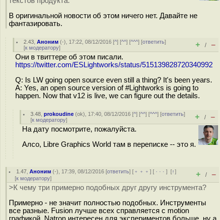
текстов продукта.
В оригинальной новости об этом ничего нет. Давайте не
фантазировать.
2.43
,
Аноним
(
-
), 17:22, 08/12/2016 [
^
] [
^^
] [
^^^
] [
ответить
]
+
–
/
[
к модератору
]
Они в твиттере об этом писали.
https://twitter.com/ESLightworks/status/515139828720340992
Q: Is LW going open source even still a thing? It's been years.
A: Yes, an open source version of #Lightworks is going to
happen. Now that v12 is live, we can figure out the details.
3.48
,
prokoudine
(
ok
), 17:40, 08/12/2016 [
^
] [
^^
] [
^^^
] [
ответить
]
+
–
/
[
к модератору
]
На дату посмотрите, пожалуйста.
Алсо, Libre Graphics World там в переписке -- это я.
1.47
,
Аноним
(
-
), 17:39, 08/12/2016 [
ответить
] [
﹢﹢﹢
] [
· · ·
]
[
↑
]
+
–
/
[
к модератору
]
>К чему три примерно подобных друг другу инструмента?
Примерно - не значит полностью подобных. Инструменты
все разные. Fusion лучше всех справляется с motion
графикой. Natron интересен для экспериментов больше, ну а