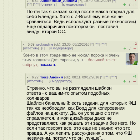
6.62
,
Анонимный_Аноним
(
?
), 19:40, 08/12/2016 [
^
]
+
–
[
^^
] [
^^^
] [
ответить
]
[
к модератору
]
/
Почти так я сказал когда после макса открыл для
себя Блендер. Хотя c Z-Brush ему все же не
сравниться Ведь используют разные технологии.(
Еще однапричина покоторой бы поставил
винду второй ОС.
–2
5.69
,
prokoudine
(
ok
), 23:35, 08/12/2016 [
^
] [
^^
] [
^^^
]
+
–
[
ответить
]
[
↑
] [
к модератору
]
/
Кое-то в этом треде явно не нюхал пороха и очень
этим гордится Для справки, у н...
большой текст
свёрнут,
показать
+3
6.72
,
тоже Аноним
(
ok
), 08:11, 09/12/2016 [
^
] [
^^
] [
^^^
]
+
–
[
ответить
]
[
к модератору
]
/
Странно, что вы не разглядели шаблон
ответа - с вашим-то опытом подобных
холиваров.
Шаблон банальный: есть задачи, для которых ФШ
так же необходим, как Ворд для копирования
файлов на дискету. Да, он успешно с этим
справляется, и мои дизайнеры даже не
представляют, как решать эти задачи без него. Но
если так говорят все, это еще не значит, что это
правда. А уж лепить рассуждения о том, что ФШ
незаменим, потому что он "лучше"...