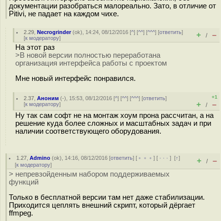
документации разобраться малореально. Зато, в отличие от
Pitivi, не падает на каждом чихе.
2.29
,
Necrogrinder
(
ok
), 14:24, 08/12/2016 [
^
] [
^^
] [
^^^
] [
ответить
]
+
–
/
[
к модератору
]
На этот раз
>В новой версии полностью переработана
организация интерфейса работы с проектом
Мне новый интерфейс понравился.
+1
2.37
,
Аноним
(
-
), 15:53, 08/12/2016 [
^
] [
^^
] [
^^^
] [
ответить
]
+
–
[
к модератору
]
/
Ну так сам софт не на монтаж хоум прона рассчитан, а на
решение куда более сложных и масштабных задач и при
наличии соответствующего оборудования.
1.27
,
Admino
(
ok
), 14:16, 08/12/2016 [
ответить
] [
﹢﹢﹢
] [
· · ·
]
[
↑
]
+
–
/
[
к модератору
]
> непревзойденным набором поддерживаемых
функций
Только в бесплатной версии там нет даже стабилизации.
Приходится цеплять внешний скрипт, который дёргает
ffmpeg.