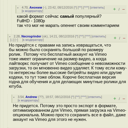
4.70
,
Аноним
(
-
), 23:42, 08/12/2016 [
^
] [
^^
] [
^^^
] [
ответить
]
+
–
/
[
к модератору
]
какой формат сейчас
самый
популярный?
FullHD - 1080p
так что мог не марать опеннет своим комментарием
2.28
,
Necrogrinder
(
ok
), 14:21, 08/12/2016 [
^
] [
^^
] [
^^^
] [
ответить
]
+
–
/
[
↓
] [
↑
] [
к модератору
]
Но придётся с правами на запись извращаться, что
бы можно было сохранять большой по размеру
ролик. Потому что бесплатный аккаунт на Vimeo
тоже имеет ограничение на размер видео, а когда
лайтворкс получает от Vimeo сообщение о невозможности
загрузки, то он мгновенно видео удаляет. К тому если кому-
то интересны более высокие битрейты видео или другие
кодеки, то тут тоже облом. Короче бесплатная версия
годна для обучения и для делающих минутные ролики для
ютуба.
3.54
,
Andrew
(
??
), 18:57, 08/12/2016 [
^
] [
^^
] [
^^^
] [
ответить
]
+
–
/
[
к модератору
]
Не придется. Потому это просто экспорт в формате,
оптимизированном для Vimeo, прямая загрузка на Vimeo-
опциональна. Можно просто сохранить все в файл, даже
аккаунт на Vimeo для этого не нужен.