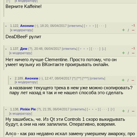
[
↑
] [
к модератору
]
Верните Kaffeine!
–1
1.122
,
Аноним
(
-
), 18:20, 06/04/2017 [
ответить
] [
﹢﹢﹢
] [
· · ·
]
+
–
[
к модератору
]
/
DeaDBeeF рулит
–1
1.137
,
Дим
(
?
), 20:48, 06/04/2017 [
ответить
] [
﹢﹢﹢
] [
· · ·
]
[
↓
]
+
–
[
к модератору
]
/
Нет ничего лучше Clementine. Просто потому, что он
умеет музыку из ВКонтакте проигрывать онлайн.
2.189
,
Аноним
(
-
), 12:47, 08/04/2017 [
^
] [
^^
] [
^^^
] [
ответить
]
+
–
/
[
к модератору
]
а название текущего трека в нем уже можно скопировать?
пару лет назад я так и не нашел способа это сделать
1.138
,
Pinkie Pie
(
?
), 21:35, 06/04/2017 [
ответить
] [
﹢﹢﹢
] [
· · ·
]
[
↑
]
+
–
/
[
к модератору
]
Ну зашибись, че. Из Qt эти Controls 1 скоро выкидывать
будут, а они на них запилили. Оперативно, вовремя.
Алсо - как раз недавно искал замену умершему амароку, про