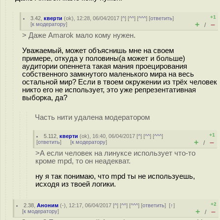
+1
3.42
,
кверти
(
ok
), 12:28, 06/04/2017 [
^
] [
^^
] [
^^^
] [
ответить
]
+
–
[
к модератору
]
/
> Даже Amarok мало кому нужен.
Уважаемый, может объяснишь мне на своем
примере, откуда у половины(а может и больше)
аудитории опеннета такая мания проецирования
собственного замкнутого маленького мира на весь
остальной мир? Если в твоем окружении из трёх человек
никто его не использует, это уже репрезентативная
выборка, да?
Часть нити удалена модератором
+1
5.112
,
кверти
(
ok
), 16:40, 06/04/2017 [
^
] [
^^
] [
^^^
]
+
–
[
ответить
]
[
к модератору
]
/
>А если человек на линуксе использует что-то
кроме mpd, то он неадекват.
ну я так понимаю, что mpd ты не используешь,
исходя из твоей логики.
+2
2.38
,
Аноним
(
-
), 12:17, 06/04/2017 [
^
] [
^^
] [
^^^
] [
ответить
]
[
↑
]
+
–
[
к модератору
]
/