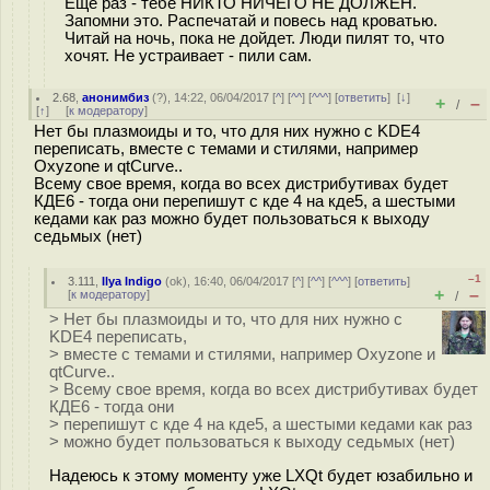
Еще раз - тебе НИКТО НИЧЕГО НЕ ДОЛЖЕН.
Запомни это. Распечатай и повесь над кроватью.
Читай на ночь, пока не дойдет. Люди пилят то, что
хочят. Не устраивает - пили сам.
2.68
,
анонимбиз
(
?
), 14:22, 06/04/2017 [
^
] [
^^
] [
^^^
] [
ответить
]
[
↓
]
+
–
/
[
↑
] [
к модератору
]
Нет бы плазмоиды и то, что для них нужно с KDE4
переписать, вместе с темами и стилями, например
Oxyzone и qtCurve..
Всему свое время, когда во всех дистрибутивах будет
КДЕ6 - тогда они перепишут с кде 4 на кде5, а шестыми
кедами как раз можно будет пользоваться к выходу
седьмых (нет)
–1
3.111
,
Ilya Indigo
(
ok
), 16:40, 06/04/2017 [
^
] [
^^
] [
^^^
] [
ответить
]
+
–
[
к модератору
]
/
> Нет бы плазмоиды и то, что для них нужно с
KDE4 переписать,
> вместе с темами и стилями, например Oxyzone и
qtCurve..
> Всему свое время, когда во всех дистрибутивах будет
КДЕ6 - тогда они
> перепишут с кде 4 на кде5, а шестыми кедами как раз
> можно будет пользоваться к выходу седьмых (нет)
Надеюсь к этому моменту уже LXQt будет юзабильно и