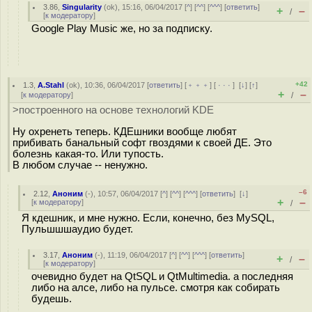
3.86
,
Singularity
(
ok
), 15:16, 06/04/2017 [
^
] [
^^
] [
^^^
] [
ответить
]
+
–
/
[
к модератору
]
Google Play Music же, но за подписку.
+42
1.3
,
A.Stahl
(
ok
), 10:36, 06/04/2017 [
ответить
] [
﹢﹢﹢
] [
· · ·
]
[
↓
] [
↑
]
+
–
[
к модератору
]
/
>построенного на основе технологий KDE
Ну охренеть теперь. КДЕшники вообще любят
прибивать банальный софт гвоздями к своей ДЕ. Это
болезнь какая-то. Или тупость.
В любом случае -- ненужно.
–6
2.12
,
Аноним
(
-
), 10:57, 06/04/2017 [
^
] [
^^
] [
^^^
] [
ответить
]
[
↓
]
+
–
[
к модератору
]
/
Я кдешник, и мне нужно. Если, конечно, без MySQL,
Пульшшшаудио будет.
3.17
,
Аноним
(
-
), 11:19, 06/04/2017 [
^
] [
^^
] [
^^^
] [
ответить
]
+
–
/
[
к модератору
]
очевидно будет на QtSQL и QtMultimedia. а последняя
либо на алсе, либо на пульсе. смотря как собирать
будешь.