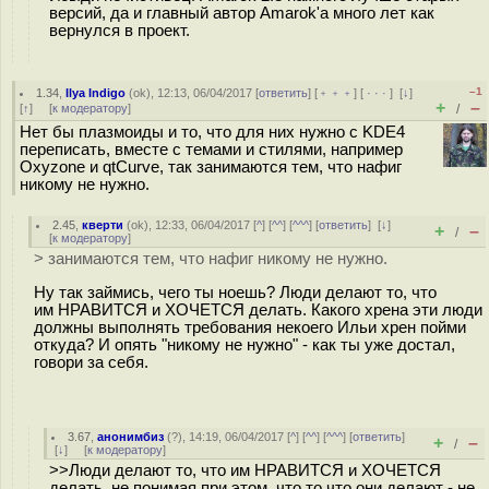
версий, да и главный автор Amarok'а много лет как
вернулся в проект.
–1
1.34
,
Ilya Indigo
(
ok
), 12:13, 06/04/2017 [
ответить
] [
﹢﹢﹢
] [
· · ·
]
[
↓
]
+
–
[
↑
] [
к модератору
]
/
Нет бы плазмоиды и то, что для них нужно с KDE4
переписать, вместе с темами и стилями, например
Oxyzone и qtCurve, так занимаются тем, что нафиг
никому не нужно.
2.45
,
кверти
(
ok
), 12:33, 06/04/2017 [
^
] [
^^
] [
^^^
] [
ответить
]
[
↓
]
+
–
/
[
к модератору
]
> занимаются тем, что нафиг никому не нужно.
Ну так займись, чего ты ноешь? Люди делают то, что
им НРАВИТСЯ и ХОЧЕТСЯ делать. Какого хрена эти люди
должны выполнять требования некоего Ильи хрен пойми
откуда? И опять "никому не нужно" - как ты уже достал,
говори за себя.
3.67
,
анонимбиз
(
?
), 14:19, 06/04/2017 [
^
] [
^^
] [
^^^
] [
ответить
]
+
–
/
[
↓
] [
к модератору
]
>>Люди делают то, что им НРАВИТСЯ и ХОЧЕТСЯ
делать, не понимая при этом, что то что они делают - не