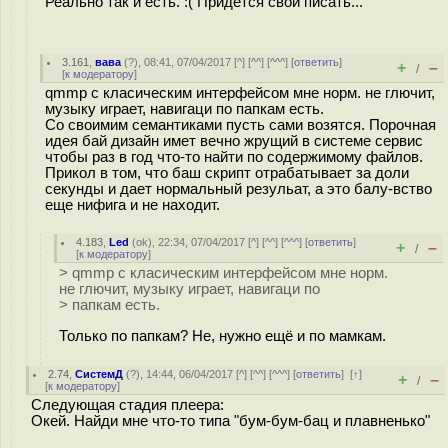
Реально так и есть. :( Придется свой писать...
3.161
,
вава
(
?
), 08:41, 07/04/2017 [
^
] [
^^
] [
^^^
] [
ответить
]
+
–
/
[
к модератору
]
qmmp с класическим интерфейсом мне норм. не глючит,
музыку играет, навигаци по папкам есть.
Со своимим семантиками пусть сами возятся. Порочная
идея бай дизайн имет вечно жрущий в системе сервис
чтобы раз в год что-то найти по содержимому файлов.
Прикол в том, что баш скрипт отрабатывает за доли
секунды и дает нормальный резульат, а это балу-вство
еще нифига и не находит.
4.183
,
Led
(
ok
), 22:34, 07/04/2017 [
^
] [
^^
] [
^^^
] [
ответить
]
+
–
/
[
к модератору
]
> qmmp с класическим интерфейсом мне норм.
не глючит, музыку играет, навигаци по
> папкам есть.
Только по папкам? Не, нужно ещё и по мамкам.
2.74
,
СистемД
(
?
), 14:44, 06/04/2017 [
^
] [
^^
] [
^^^
] [
ответить
]
[
↑
]
+
–
/
[
к модератору
]
Следующая стадия плеера:
Окей. Найди мне что-то типа "бум-бум-бац и плавненько"