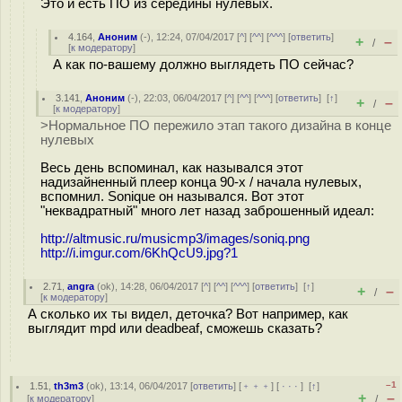
Это и есть ПО из середины нулевых.
4.164
,
Аноним
(
-
), 12:24, 07/04/2017 [
^
] [
^^
] [
^^^
] [
ответить
]
+
–
/
[
к модератору
]
А как по-вашему должно выглядеть ПО сейчас?
3.141
,
Аноним
(
-
), 22:03, 06/04/2017 [
^
] [
^^
] [
^^^
] [
ответить
]
[
↑
]
+
–
/
[
к модератору
]
>Нормальное ПО пережило этап такого дизайна в конце
нулевых
Весь день вспоминал, как назывался этот
надизайненный плеер конца 90-х / начала нулевых,
вспомнил. Sonique он назывался. Вот этот
"неквадратный" много лет назад заброшенный идеал:
http://altmusic.ru/musicmp3/images/soniq.png
http://i.imgur.com/6KhQcU9.jpg?1
2.71
,
angra
(
ok
), 14:28, 06/04/2017 [
^
] [
^^
] [
^^^
] [
ответить
]
[
↑
]
+
–
/
[
к модератору
]
А сколько их ты видел, деточка? Вот например, как
выглядит mpd или deadbeaf, сможешь сказать?
–1
1.51
,
th3m3
(
ok
), 13:14, 06/04/2017 [
ответить
] [
﹢﹢﹢
] [
· · ·
]
[
↑
]
+
–
[
к модератору
]
/