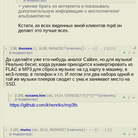
[
к модератору
]
> умение брать из интернета и показывать
дополнительную информацию о инсполнителе/
альбоме/песне
Кстати, из всех виденных мной клиентов mpd он
делает это лучше всех.
–2
1.96
,
Аноним
(
-
), 16:06, 06/04/2017 [
ответить
] [
﹢﹢﹢
] [
· · ·
]
[
↓
] [
↑
]
+
–
[
к модератору
]
/
Да сделайте уже кто-нибудь аналог Calibre, но для музыки!
Реально бесит, когда руками приходится конвертировать из
FLAC в MP3 для сброса музыки: на сд карту в машину, в
мп3-плеер, в телефон и т.п. И потом эти два набора одной и
той же музыки плееров сводят с ума и занимают место на
SSD.
2.168
,
noname.htm
(
ok
), 14:14, 07/04/2017 [
^
] [
^^
] [
^^^
] [
ответить
]
+
–
/
[
к модератору
]
https://github.com/khenriks/mp3fs
+3
1.101
,
mumu
(
ok
), 16:11, 06/04/2017 [
ответить
] [
﹢﹢﹢
] [
· · ·
]
[
↑
]
+
–
[
к модератору
]
/