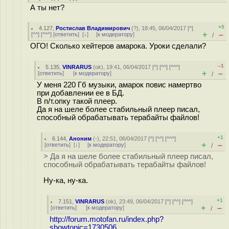
А ты нет?
+5
4.127
,
Ростислав Владимирович
(
?
), 18:45, 06/04/2017 [
^
]
+
–
[
^^
] [
^^^
] [
ответить
]
[
↓
] [
к модератору
]
/
ОГО! Сколько хейтеров амарока. Уроки сделали?
–1
5.135
,
VINRARUS
(
ok
), 19:41, 06/04/2017 [
^
] [
^^
] [
^^^
]
+
–
[
ответить
]
[
к модератору
]
/
У меня 220 Гб музыки, амарок повис намертво
при добавлении ее в БД.
В п/т.опку такой плеер.
Да я на шеле более стабильный плеер писал,
способный обрабатывать терабайты файлов!
+1
6.144
,
Аноним
(
-
), 22:51, 06/04/2017 [
^
] [
^^
] [
^^^
]
+
–
[
ответить
]
[
↓
] [
к модератору
]
/
> Да я на шеле более стабильный плеер писал,
способный обрабатывать терабайты файлов!
Ну-ка, ну-ка.
+1
7.151
,
VINRARUS
(
ok
), 23:49, 06/04/2017 [
^
] [
^^
] [
^^^
]
+
–
[
ответить
]
[
к модератору
]
/
http://forum.motofan.ru/index.php?
showtopic=1730506