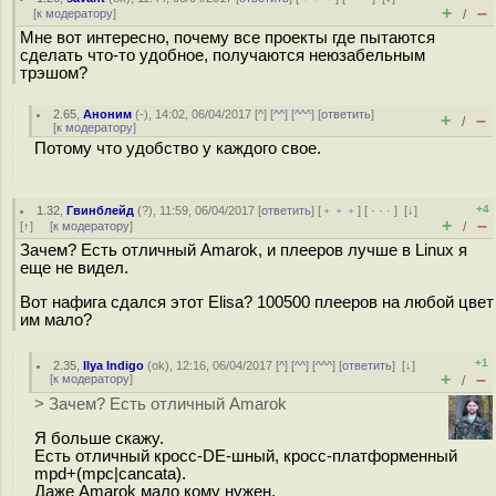
+
–
[
к модератору
]
/
Мне вот интересно, почему все проекты где пытаются
сделать что-то удобное, получаются неюзабельным
трэшом?
2.65
,
Аноним
(
-
), 14:02, 06/04/2017 [
^
] [
^^
] [
^^^
] [
ответить
]
+
–
/
[
к модератору
]
Потому что удобство у каждого свое.
+4
1.32
,
Гвинблейд
(
?
), 11:59, 06/04/2017 [
ответить
] [
﹢﹢﹢
] [
· · ·
]
[
↓
]
+
–
[
↑
] [
к модератору
]
/
Зачем? Есть отличный Amarok, и плееров лучше в Linux я
еще не видел.
Вот нафига сдался этот Elisa? 100500 плееров на любой цвет
им мало?
+1
2.35
,
Ilya Indigo
(
ok
), 12:16, 06/04/2017 [
^
] [
^^
] [
^^^
] [
ответить
]
[
↓
]
+
–
[
к модератору
]
/
> Зачем? Есть отличный Amarok
Я больше скажу.
Есть отличный кросс-DE-шный, кросс-платформенный
mpd+(mpc|cancata).
Даже Amarok мало кому нужен.