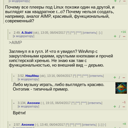
+
–
[
к модератору
]
/
Почему все плееры под Linux похожи один на другой, и
выглядят как квадратное г...о? Почему нельзя создать,
например, аналог AIMP, красивый, функциональный,
современный?
+16
2.49
,
A.Stahl
(
ok
), 13:05, 06/04/2017 [
^
] [
^^
] [
^^^
] [
ответить
]
[
↓
]
+
–
[
к модератору
]
/
>AIMP
Заглянул я в гугл. И что я увидел? WinAmp с
закруглёнными краями, круглыми кнопками и прочей
хипстерской хренью. Не знаю как там с
функциональностью, но внешний вид -- дерьмо.
3.52
,
НяшМяш
(
ok
), 13:16, 06/04/2017 [
^
] [
^^
] [
^^^
] [
ответить
]
+
–
/
[
к модератору
]
Либо музыку играть, либо выглядеть красиво.
Онтопик - типичный пример.
–1
3.134
,
Аноним
(
-
), 19:15, 06/04/2017 [
^
] [
^^
] [
^^^
] [
ответить
]
+
–
[
к модератору
]
/
Врёти!
+8
2.57
,
Аноним
(
-
), 13:40, 06/04/2017 [
^
] [
^^
] [
^^^
] [
ответить
]
[
↓
] [
↑
]