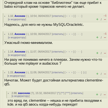
Очередной хлам на основе "библиотеки" так еще прибит к
baloo который кроме тормозов ничего не делает.
–1
1.10
,
Аноним
(
-
), 10:54, 06/04/2017 [
ответить
] [
﹢﹢﹢
] [
· · ·
]
+
–
[
к модератору
]
/
Надеюсь, для него не нужны MySQL/Oracle/etc.
–1
1.13
,
Аноним
(
-
), 10:59, 06/04/2017 [
ответить
] [
﹢﹢﹢
] [
· · ·
]
+
–
[
к модератору
]
/
Ужасный гномо-минимализм.
1.14
,
Аноним
(
-
), 11:07, 06/04/2017 [
ответить
] [
﹢﹢﹢
] [
· · ·
]
+
–
/
[
к модератору
]
Ни разу не понимаю ничего в плеерах. Зачем нужно что-то
больше чем mplayer и audacious ?
1.15
,
Аноним
(
-
), 11:09, 06/04/2017 [
ответить
] [
﹢﹢﹢
] [
· · ·
]
[
↓
]
+
–
/
[
к модератору
]
Ничотак. Может будет достойная альтернатива clementine-
qt5.
2.88
,
ваноним
(
?
), 15:32, 06/04/2017 [
^
] [
^^
] [
^^^
] [
ответить
]
+
–
/
[
к модератору
]
это вряд ли. clementine -- няшка и не прибита гвоздями к
kde. и на qt5 авось когда-нибудь переедет