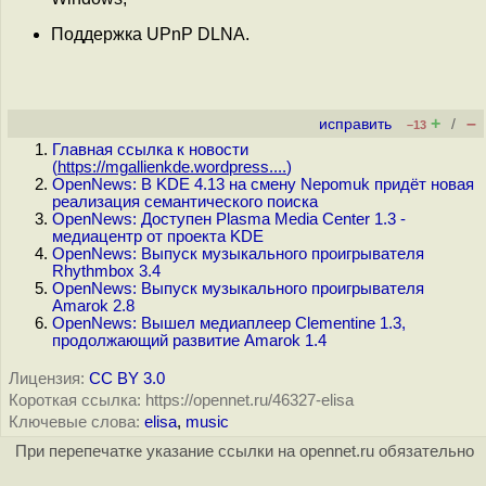
Поддержка UPnP DLNA.
+
–
исправить
/
–13
Главная ссылка к новости
(
https://mgallienkde.wordpress....
)
OpenNews: В KDE 4.13 на смену Nepomuk придёт новая
реализация семантического поиска
OpenNews: Доступен Plasma Media Center 1.3 -
медиацентр от проекта KDE
OpenNews: Выпуск музыкального проигрывателя
Rhythmbox 3.4
OpenNews: Выпуск музыкального проигрывателя
Amarok 2.8
OpenNews: Вышел медиаплеер Clementine 1.3,
продолжающий развитие Amarok 1.4
Лицензия:
CC BY 3.0
Короткая ссылка: https://opennet.ru/46327-elisa
Ключевые слова:
elisa
,
music
При перепечатке указание ссылки на opennet.ru обязательно