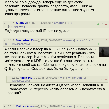
Мало было андроида, теперь ещё на десктопе
повсюду ".nomedia" файлы создавать, чтобы шибко
"умные" плееры не играли всякие бикающие звуки из
кэша программ.
1.114
,
Аноним
(
-
), 16:45, 06/04/2017 [
ответить
] [
﹢﹢﹢
] [
· · ·
]
+
–
/
[
к модератору
]
Ещё один линуксовый iTunes не удался.
–1
1.117
,
Sunderland93
(
ok
), 17:51, 06/04/2017 [
ответить
] [
﹢﹢﹢
] [
· · ·
]
+
–
[
↓
] [
к модератору
]
/
А если я запилю плеер на KF5 и Qt 5 (ибо изучаю их) -
об этом напишут в новостях? Блин, вот реально - это
же просто плеер. Ничего в нём особенного. При всём
моём уважении к KDE, но лучше бы они вместо этого
приняли в свой состав Clementine и допилили его версию на
Qt 5 до идеала. Согласитесь было бы куда лучше.
2.139
,
Pinkie Pie
(
?
), 21:38, 06/04/2017 [
^
] [
^^
] [
^^^
] [
ответить
]
+
–
/
[
к модератору
]
Clementine написан на чистом Qt без использования KDE
Frameworks. Интересно, каким образом они возьмут его в
состав?
1.119
,
Philosonimus
(
ok
), 17:55, 06/04/2017 [
ответить
] [
﹢﹢﹢
] [
· · ·
]
+
–
/