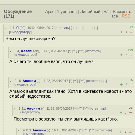
Обсуждение
Ajax
|
1 уровень
|
Линейный
|
+/-
|
Раскрыть
(171)
всё
|
RSS
+2
1.1
,
Я
(
??
), 10:34, 06/04/2017 [
ответить
] [
﹢﹢﹢
] [
· · ·
]
[
↓
]
+
–
[
к модератору
]
/
Чем он лучше амарока?
+53
2.4
,
A.Stahl
(
ok
), 10:42, 06/04/2017 [
^
] [
^^
] [
^^^
] [
ответить
]
+
–
[
к модератору
]
/
А с чего ты вообще взял, что он лучше?
+5
2.18
,
Аноним
(
-
), 11:22, 06/04/2017 [
^
] [
^^
] [
^^^
] [
ответить
]
[
↓
]
+
–
[
к модератору
]
/
Amarok выглядит как г*вно. Хотя в контексте новости - это
слабый недостаток.
–21
3.31
,
Аноним
(
-
), 11:58, 06/04/2017 [
^
] [
^^
] [
^^^
] [
ответить
]
+
–
[
к модератору
]
/
Посмотри в зеркало, ты сам выглядишь как г*вно.
4.113
,
Аноним
(
-
), 16:43, 06/04/2017 [
^
] [
^^
] [
^^^
] [
ответить
]
+
–
/
[
к модератору
]