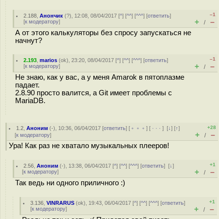
–1
2.188
,
Анончик
(
?
), 12:08, 08/04/2017 [
^
] [
^^
] [
^^^
] [
ответить
]
+
–
[
к модератору
]
/
А от этого калькуляторы без спросу запускаться не
начнут?
–1
2.193
,
marios
(
ok
), 23:20, 08/04/2017 [
^
] [
^^
] [
^^^
] [
ответить
]
+
–
[
к модератору
]
/
Не знаю, как у вас, а у меня Amarok в пятоплазме
падает.
2.8.90 просто валится, а Git имеет проблемы с
MariaDB.
+28
1.2
,
Аноним
(
-
), 10:36, 06/04/2017 [
ответить
] [
﹢﹢﹢
] [
· · ·
]
[
↓
] [
↑
]
+
–
[
к модератору
]
/
Ура! Как раз не хватало музыкальных плееров!
+1
2.56
,
Аноним
(
-
), 13:38, 06/04/2017 [
^
] [
^^
] [
^^^
] [
ответить
]
[
↓
]
+
–
[
к модератору
]
/
Так ведь ни одного приличного :)
+1
3.136
,
VINRARUS
(
ok
), 19:43, 06/04/2017 [
^
] [
^^
] [
^^^
] [
ответить
]
+
–
[
к модератору
]
/