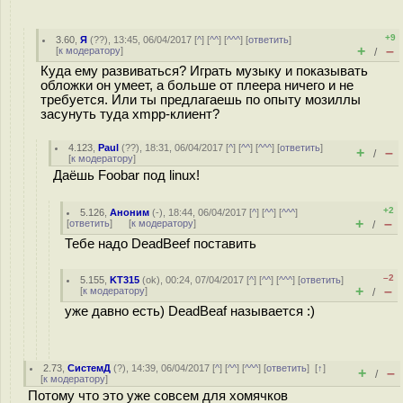
+9
3.60
,
Я
(
??
), 13:45, 06/04/2017 [
^
] [
^^
] [
^^^
] [
ответить
]
+
–
[
к модератору
]
/
Куда ему развиваться? Играть музыку и показывать
обложки он умеет, а больше от плеера ничего и не
требуется. Или ты предлагаешь по опыту мозиллы
засунуть туда xmpp-клиент?
4.123
,
Paul
(
??
), 18:31, 06/04/2017 [
^
] [
^^
] [
^^^
] [
ответить
]
+
–
/
[
к модератору
]
Даёшь Foobar под linux!
+2
5.126
,
Аноним
(
-
), 18:44, 06/04/2017 [
^
] [
^^
] [
^^^
]
+
–
[
ответить
]
[
к модератору
]
/
Тебе надо DeadBeef поставить
–2
5.155
,
KT315
(
ok
), 00:24, 07/04/2017 [
^
] [
^^
] [
^^^
] [
ответить
]
+
–
[
к модератору
]
/
уже давно есть) DeadBeaf называется :)
2.73
,
СистемД
(
?
), 14:39, 06/04/2017 [
^
] [
^^
] [
^^^
] [
ответить
]
[
↑
]
+
–
/
[
к модератору
]
Потому что это уже совсем для хомячков