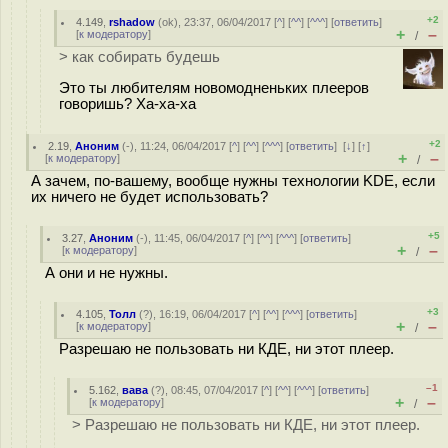
+2
4.149
,
rshadow
(
ok
), 23:37, 06/04/2017 [
^
] [
^^
] [
^^^
] [
ответить
]
+
–
[
к модератору
]
/
> как собирать будешь
Это ты любителям новомодненьких плееров
говоришь? Ха-ха-ха
+2
2.19
,
Аноним
(
-
), 11:24, 06/04/2017 [
^
] [
^^
] [
^^^
] [
ответить
]
[
↓
] [
↑
]
+
–
[
к модератору
]
/
А зачем, по-вашему, вообще нужны технологии KDE, если
их ничего не будет использовать?
+5
3.27
,
Аноним
(
-
), 11:45, 06/04/2017 [
^
] [
^^
] [
^^^
] [
ответить
]
+
–
[
к модератору
]
/
А они и не нужны.
+3
4.105
,
Толл
(
?
), 16:19, 06/04/2017 [
^
] [
^^
] [
^^^
] [
ответить
]
+
–
[
к модератору
]
/
Разрешаю не пользовать ни КДЕ, ни этот плеер.
–1
5.162
,
вава
(
?
), 08:45, 07/04/2017 [
^
] [
^^
] [
^^^
] [
ответить
]
+
–
[
к модератору
]
/
> Разрешаю не пользовать ни КДЕ, ни этот плеер.