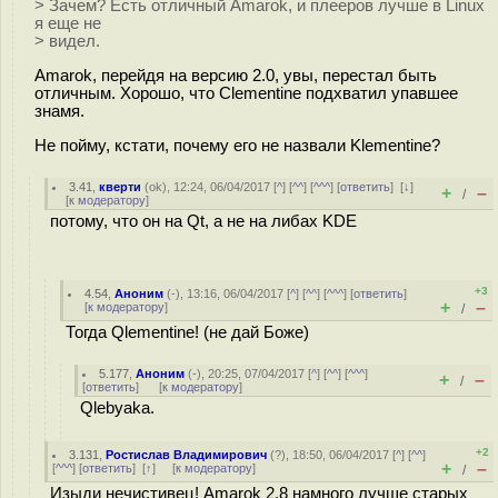
> Зачем? Есть отличный Amarok, и плееров лучше в Linux
я еще не
> видел.
Amarok, перейдя на версию 2.0, увы, перестал быть
отличным. Хорошо, что Clementine подхватил упавшее
знамя.
Не пойму, кстати, почему его не назвали Klementine?
3.41
,
кверти
(
ok
), 12:24, 06/04/2017 [
^
] [
^^
] [
^^^
] [
ответить
]
[
↓
]
+
–
/
[
к модератору
]
потому, что он на Qt, а не на либах KDE
+3
4.54
,
Аноним
(
-
), 13:16, 06/04/2017 [
^
] [
^^
] [
^^^
] [
ответить
]
+
–
[
к модератору
]
/
Тогда Qlementine! (не дай Боже)
5.177
,
Аноним
(
-
), 20:25, 07/04/2017 [
^
] [
^^
] [
^^^
]
+
–
/
[
ответить
]
[
к модератору
]
Qlebyaka.
+2
3.131
,
Ростислав Владимирович
(
?
), 18:50, 06/04/2017 [
^
] [
^^
]
+
–
[
^^^
] [
ответить
]
[
↑
] [
к модератору
]
/
Изыди нечистивец! Amarok 2.8 намного лучше старых