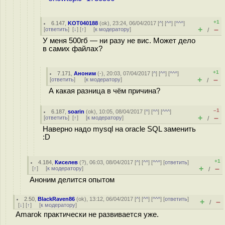
+1
6.147
,
KOT040188
(
ok
), 23:24, 06/04/2017 [
^
] [
^^
] [
^^^
]
+
–
[
ответить
]
[
↓
] [
↑
] [
к модератору
]
/
У меня 500гб — ни разу не вис. Может дело
в самих файлах?
+1
7.171
,
Аноним
(
-
), 20:03, 07/04/2017 [
^
] [
^^
] [
^^^
]
+
–
[
ответить
]
[
к модератору
]
/
А какая разница в чём причина?
–1
6.187
,
soarin
(
ok
), 10:05, 08/04/2017 [
^
] [
^^
] [
^^^
]
+
–
[
ответить
]
[
↑
] [
к модератору
]
/
Наверно надо mysql на oracle SQL заменить
:D
+1
4.184
,
Киселев
(
?
), 06:03, 08/04/2017 [
^
] [
^^
] [
^^^
] [
ответить
]
+
–
[
↑
] [
к модератору
]
/
Аноним делится опытом
2.50
,
BlackRaven86
(
ok
), 13:12, 06/04/2017 [
^
] [
^^
] [
^^^
] [
ответить
]
+
–
/
[
↓
] [
↑
] [
к модератору
]
Amarok практически не развивается уже.