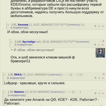
допилено, и разработчиков LXQt не постигнет участь
KDE/Gnome, которые забыли про расшифровку первой
буквы в аббревиатура DE и просто кинули всех
десктопников, надеясь получить большую поддержку от
мобильников.
2.81
,
Аноним
(
-
), 15:07, 06/04/2017 [
^
] [
^^
] [
^^^
] [
ответить
]
[
↑
]
+
–
/
[
к модератору
]
И обои, обои нескучные!
–1
3.108
,
Ilya Indigo
(
ok
), 16:33, 06/04/2017 [
^
] [
^^
] [
^^^
] [
ответить
]
+
–
[
к модератору
]
/
> И обои, обои нескучные!
Ога, и шоб минялися кликам мишкой ф
бравзере!11
–1
1.36
,
RKKA
(
?
), 12:17, 06/04/2017 [
ответить
] [
﹢﹢﹢
] [
· · ·
]
[
↑
]
+
–
[
к модератору
]
/
Lollypop - красивше, круче и сильнее.
1.39
,
Nemton
(
?
), 12:23, 06/04/2017 [
ответить
] [
﹢﹢﹢
] [
· · ·
]
+
–
/
[
к модератору
]
Да запилите уже Amarok на Qt5. KDE? - KDE. Работает? -
Работает.