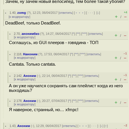
Зачем, ну зачем новый велосипед, тем более такой убогий?
+4
1.40
,
zomg
(
?
), 12:23, 06/04/2017 [
ответить
] [
﹢﹢﹢
] [
· · ·
]
[
↓
]
+
–
[
к модератору
]
/
DeadBeef, только DeadBeef.
2.70
,
анонимбиз
(
?
), 14:27, 06/04/2017 [
^
] [
^^
] [
^^^
] [
ответить
]
+
–
/
[
к модератору
]
Соглашусь, из GUI плееров - говядина - ТОП
–1
2.118
,
Наноним
(
?
), 17:53, 06/04/2017 [
^
] [
^^
] [
^^^
] [
ответить
]
+
–
[
к модератору
]
/
Cantata. Только cantata.
–1
2.142
,
Аноним
(
-
), 22:14, 06/04/2017 [
^
] [
^^
] [
^^^
] [
ответить
]
+
–
[
к модератору
]
/
А он уже научился сохранять сам плейлист когда из него
выходишь?
2.178
,
Аноним
(
-
), 20:27, 07/04/2017 [
^
] [
^^
] [
^^^
] [
ответить
]
+
–
/
[
к модератору
]
Я наверное, странный, но… xfmpc!
–2
1.43
,
Аноним
(
-
), 12:29, 06/04/2017 [
ответить
] [
﹢﹢﹢
] [
· · ·
]
[
↓
] [
↑
]