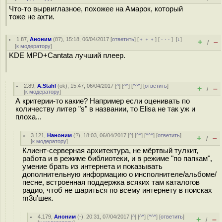
Что-то вырвиглазное, похожее на Амарок, который
тоже не ахти.
1.87
,
Аноним
(
87
), 15:18, 06/04/2017 [
ответить
] [
﹢﹢﹢
] [
· · ·
]
[
↓
]
+
–
/
[
к модератору
]
KDE MPD+Cantata лучший плеер.
2.89
,
A.Stahl
(
ok
), 15:47, 06/04/2017 [
^
] [
^^
] [
^^^
] [
ответить
]
+
–
/
[
к модератору
]
А критерии-то какие? Например если оценивать по
количеству литер "s" в названии, то Elisa не так уж и
плоха...
3.121
,
Наноним
(
?
), 18:03, 06/04/2017 [
^
] [
^^
] [
^^^
] [
ответить
]
+
–
/
[
к модератору
]
Клиент-серверная архитектура, не мёртвый тулкит,
работа и в режиме библиотеки, и в режиме "по папкам",
умение брать из интернета и показывать
дополнительную информацию о инсполнителе/альбоме/
песне, встроенная поддержка всяких там каталогов
радио, чтоб не шариться по всему интернету в поисках
m3u'шек.
4.179
,
Аноним
(
-
), 20:31, 07/04/2017 [
^
] [
^^
] [
^^^
] [
ответить
]
+
–
/