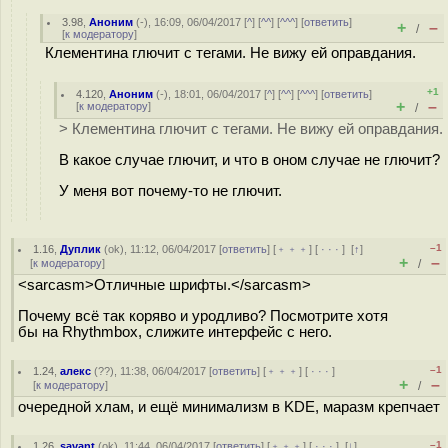
3.98
,
Аноним
(
-
), 16:09, 06/04/2017 [
^
] [
^^
] [
^^^
] [
ответить
]
+
–
/
[
к модератору
]
Клементина глючит с тегами. Не вижу ей оправдания.
+1
4.120
,
Аноним
(
-
), 18:01, 06/04/2017 [
^
] [
^^
] [
^^^
] [
ответить
]
+
–
[
к модератору
]
/
> Клементина глючит с тегами. Не вижу ей оправдания.
В какое случае глючит, и что в оном случае не глючит?
У меня вот почему-то не глючит.
–1
1.16
,
Дуплик
(
ok
), 11:12, 06/04/2017 [
ответить
] [
﹢﹢﹢
] [
· · ·
]
[
↑
]
+
–
[
к модератору
]
/
<sarcasm>Отличные шрифты.</sarcasm>
Почему всё так коряво и уродливо? Посмотрите хотя
бы на Rhythmbox, слижите интерфейс с него.
–1
1.24
,
алекс
(
??
), 11:38, 06/04/2017 [
ответить
] [
﹢﹢﹢
] [
· · ·
]
+
–
[
к модератору
]
/
очередной хлам, и ещё минимализм в KDE, маразм крепчает
–1
1.26
,
savant
(
ok
), 11:44, 06/04/2017 [
ответить
] [
﹢﹢﹢
] [
· · ·
]
[
↓
]