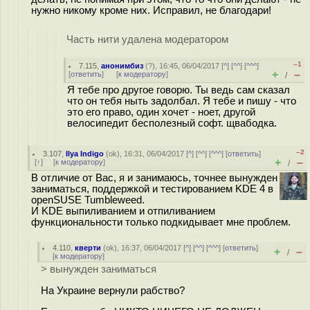
нужно никому кроме них. Исправил, не благодари!
Часть нити удалена модератором
–1
7.115
,
анонимбиз
(
?
), 16:45, 06/04/2017 [
^
] [
^^
] [
^^^
]
+
–
[
ответить
]
[
к модератору
]
/
Я тебе про другое говорю. Ты ведь сам сказал
что он тебя ныть задолбал. Я тебе и пишу - что
это его право, один хочет - ноет, другой
велосипедит бесполезный софт. щвабодка.
–2
3.107
,
Ilya Indigo
(
ok
), 16:31, 06/04/2017 [
^
] [
^^
] [
^^^
] [
ответить
]
+
–
[
↑
] [
к модератору
]
/
В отличие от Вас, я и занимаюсь, точнее вынужден
заниматься, поддержкой и тестированием KDE 4 в
openSUSE Tumbleweed.
И KDE выпиливанием и отпиливанием
функциональности только подкидывает мне проблем.
4.110
,
кверти
(
ok
), 16:37, 06/04/2017 [
^
] [
^^
] [
^^^
] [
ответить
]
+
–
/
[
к модератору
]
> вынужден заниматься
На Украине вернули рабство?