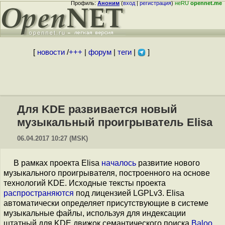
Профиль:
Аноним
(
вход
|
регистрация
)
неRU
opennet.me
[
новости
/
+++
|
форум
|
теги
|
]
Для KDE развивается новый
музыкальный проигрыватель Elisa
06.04.2017 10:27 (MSK)
В рамках проекта Elisa
началось
развитие нового
музыкального проигрывателя, построенного на основе
технологий KDE. Исходные тексты проекта
распространяются
под лицензией LGPLv3. Elisa
автоматически определяет присутствующие в системе
музыкальные файлы, используя для индексации
штатный для KDE движок семантического поиска
Baloo
,