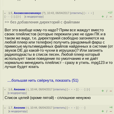
+17
1.5
,
Аномномномнимус
(
?
), 10:43, 06/04/2017 [
ответить
] [
﹢﹢﹢
]
+
–
[
· · ·
]
[
↓
] [
↑
] [
к модератору
]
/
>> без добавления директорий с файлами
Вот это вообще кому-то надо? Прям все жаждут вместо
своих плейлистов (которые пережили уже не один ПК и в
таком же виде, т.е. директорией свободно загоняются на
любой плеер или телефон) получить рандомный фарш с
примесью мультимедийных файлов найденных в системе (от
звуков DE до какой-то чухни в игрушках)? Или загонять
радиоподкасты в список песен. Любой плеер который
использует такое поведение по умолчанию и не даёт
нормально менеджить плейлист - сразу в утиль. mpg123 и то
лучше будет юзать
....большая нить свёрнута, показать (51)
1.6
,
Аноним
(
-
), 10:44, 06/04/2017 [
ответить
] [
﹢﹢﹢
] [
· · ·
]
[
↑
]
+
–
/
[
к модератору
]
Список целей (кроме пятой) - сплошное ненужно
+4
1.7
,
Аноним
(
-
), 10:44, 06/04/2017 [
ответить
] [
﹢﹢﹢
] [
· · ·
]
+
–
[
к модератору
]
/