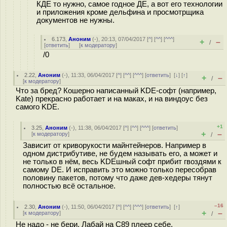
КДЕ то нужно, самое годное ДЕ, а вот его технологии
и приложения кроме дельфина и просмотрщика
документов не нужны.
6.173
,
Аноним
(
-
), 20:13, 07/04/2017 [
^
] [
^^
] [
^^^
]
+
–
/
[
ответить
]
[
к модератору
]
/0
2.22
,
Аноним
(
-
), 11:33, 06/04/2017 [
^
] [
^^
] [
^^^
] [
ответить
]
[
↓
] [
↑
]
+
–
/
[
к модератору
]
Что за бред? Кошерно написанный KDE-софт (например,
Kate) прекрасно работает и на маках, и на виндоус без
самого KDE.
+1
3.25
,
Аноним
(
-
), 11:38, 06/04/2017 [
^
] [
^^
] [
^^^
] [
ответить
]
+
–
[
к модератору
]
/
Зависит от криворукости майнтейнеров. Например в
одном дистрибутиве, не будем называть его, а может и
не только в нём, весь KDEшный софт прибит гвоздями к
самому DE. И исправить это можно только пересобрав
половину пакетов, потому что даже дев-хедеры тянут
полностью всё остальное.
–16
2.30
,
Аноним
(
-
), 11:50, 06/04/2017 [
^
] [
^^
] [
^^^
] [
ответить
]
[
↑
]
+
–
[
к модератору
]
/
Не надо - не бери. Лабай на C89 плеер себе.