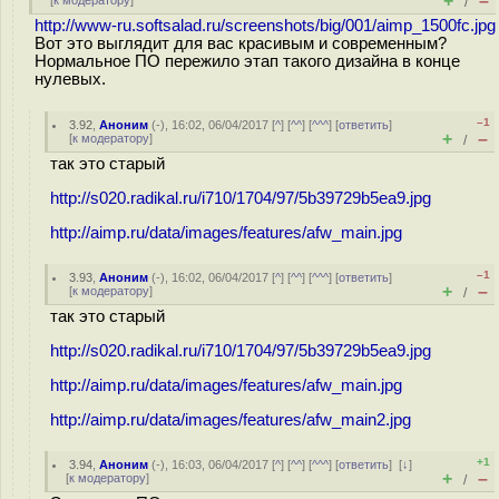
+
–
[
к модератору
]
/
http://www-ru.softsalad.ru/screenshots/big/001/aimp_1500fc.jpg
Вот это выглядит для вас красивым и современным?
Нормальное ПО пережило этап такого дизайна в конце
нулевых.
–1
3.92
,
Аноним
(
-
), 16:02, 06/04/2017 [
^
] [
^^
] [
^^^
] [
ответить
]
+
–
[
к модератору
]
/
так это старый
http://s020.radikal.ru/i710/1704/97/5b39729b5ea9.jpg
http://aimp.ru/data/images/features/afw_main.jpg
–1
3.93
,
Аноним
(
-
), 16:02, 06/04/2017 [
^
] [
^^
] [
^^^
] [
ответить
]
+
–
[
к модератору
]
/
так это старый
http://s020.radikal.ru/i710/1704/97/5b39729b5ea9.jpg
http://aimp.ru/data/images/features/afw_main.jpg
http://aimp.ru/data/images/features/afw_main2.jpg
+1
3.94
,
Аноним
(
-
), 16:03, 06/04/2017 [
^
] [
^^
] [
^^^
] [
ответить
]
[
↓
]
+
–
[
к модератору
]
/