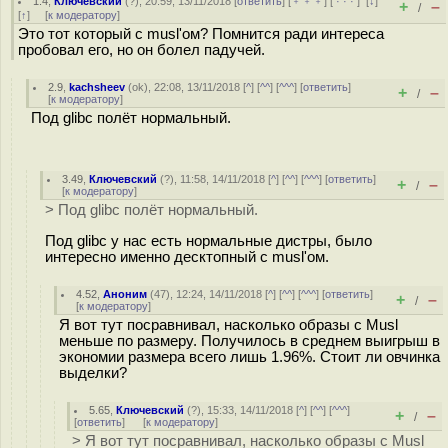
1.4
,
Ключевский
(
?
), 20:59, 13/11/2018 [
ответить
] [
﹢﹢﹢
] [
· · ·
]
[
↓
]
+
–
/
[
↑
] [
к модератору
]
Это тот который с musl'ом? Помнится ради интереса
пробовал его, но он болел падучей.
2.9
,
kachsheev
(
ok
), 22:08, 13/11/2018 [
^
] [
^^
] [
^^^
] [
ответить
]
+
–
/
[
к модератору
]
Под glibc полёт нормальный.
3.49
,
Ключевский
(
?
), 11:58, 14/11/2018 [
^
] [
^^
] [
^^^
] [
ответить
]
+
–
/
[
к модератору
]
> Под glibc полёт нормальный.
Под glibc у нас есть нормальные дистры, было
интересно именно десктопный с musl'ом.
4.52
,
Аноним
(
47
), 12:24, 14/11/2018 [
^
] [
^^
] [
^^^
] [
ответить
]
+
–
/
[
к модератору
]
Я вот тут посравнивал, насколько образы с Musl
меньше по размеру. Получилось в среднем выигрыш в
экономии размера всего лишь 1.96%. Стоит ли овчинка
выделки?
5.65
,
Ключевский
(
?
), 15:33, 14/11/2018 [
^
] [
^^
] [
^^^
]
+
–
/
[
ответить
]
[
к модератору
]
> Я вот тут посравнивал, насколько образы с Musl