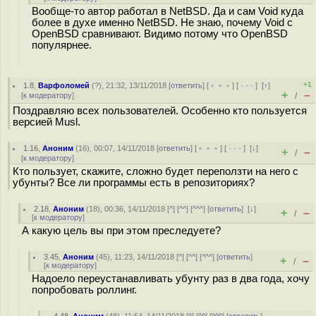
Вообще-то автор работал в NetBSD. Да и сам Void куда
более в духе именно NetBSD. Не знаю, почему Void с
OpenBSD сравнивают. Видимо потому что OpenBSD
популярнее.
+1
1.8
,
Варфоломей
(
?
), 21:32, 13/11/2018 [
ответить
] [
﹢﹢﹢
] [
· · ·
]
[
↑
]
+
–
[
к модератору
]
/
Поздравляю всех пользователей. Особенно кто пользуется
версией Musl.
1.16
,
Аноним
(
16
), 00:07, 14/11/2018 [
ответить
] [
﹢﹢﹢
] [
· · ·
]
[
↓
]
+
–
/
[
к модератору
]
Кто пользует, скажите, сложно будет переползти на него с
убунты? Все ли программы есть в репозиториях?
2.18
,
Аноним
(
18
), 00:36, 14/11/2018 [
^
] [
^^
] [
^^^
] [
ответить
]
[
↓
]
+
–
/
[
к модератору
]
А какую цель вы при этом преследуете?
3.45
,
Аноним
(
45
), 11:23, 14/11/2018 [
^
] [
^^
] [
^^^
] [
ответить
]
+
–
/
[
к модератору
]
Надоело переустанавливать убунту раз в два года, хочу
попробовать роллинг.