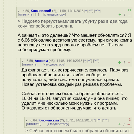
+1
4.50
,
Ключевский
(
?
), 11:59, 14/11/2018 [
^
] [
^^
] [
^^^
]
+
–
[
ответить
]
[
↑
] [
к модератору
]
/
> Надоело переустанавливать убунту раз в два года,
хочу попробовать роллинг.
А зачем ты это делаешь? Что мешает обновляться? Я
с 6.06 обновляю десктопную систему, при смене компа
переношу ее на хард нового и проблем нет. Ты сам
себе придумал проблему.
5.59
,
Аноним
(
45
), 14:08, 14/11/2018 [
^
] [
^^
] [
^^^
]
+
–
/
[
ответить
]
[
к модератору
]
Да фиг знает, так исторически сложилось. Пару раз
пробовал обновляться - либо вообще не
получалось, либо система получалась кривая.
Новая установка каждый раз решала проблемы.
Сейчас вот совсем было собрался обновиться с
16.04 на 18.04, запустил команду - а она пишет, что
удалит мне несколько моих нужных программ.
Отказался от обновления, думаю, что делать.
–2
6.64
,
Ключевский
(
?
), 15:31, 14/11/2018 [
^
] [
^^
] [
^^^
]
+
–
[
ответить
]
[
к модератору
]
/
> Сейчас вот совсем было собрался обновиться с