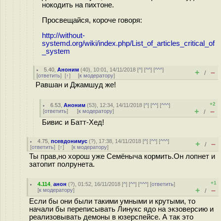
нокодить на пихтоне.
Просвещайся, короче говоря:
http://without-
systemd.org/wiki/index.php/List_of_articles_critical_of
_system
5.40
,
Аноним
(
40
), 10:01, 14/11/2018 [
^
] [
^^
] [
^^^
]
+
–
/
[
ответить
]
[
↑
] [
к модератору
]
Равшан и Джамшуд же!
+2
6.53
,
Аноним
(
53
), 12:34, 14/11/2018 [
^
] [
^^
] [
^^^
]
+
–
[
ответить
]
[
к модератору
]
/
Бивис и Батт-Хед!
4.75
,
псевдонимус
(
?
), 17:38, 14/11/2018 [
^
] [
^^
] [
^^^
]
+
–
/
[
ответить
]
[
↑
] [
к модератору
]
Ты прав,но хорош уже Семёныча кормить.Он лопнет и
затопит полрунета.
+1
4.114
,
анон
(
?
), 01:52, 16/11/2018 [
^
] [
^^
] [
^^^
] [
ответить
]
+
–
[
к модератору
]
/
Если бы они были такими умными и крутыми, то
начали бы переписывать Линукс ядо на экзоверсию и
реализовывать демоны в юзерспейсе. А так это