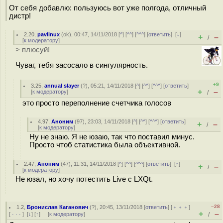
От себя добавлю: пользуюсь вот уже полгода, отличный
дистр!
2.20
,
pavlinux
(
ok
), 00:47, 14/11/2018 [
^
] [
^^
] [
^^^
] [
ответить
]
[
↓
]
+
–
/
[
к модератору
]
> плюсуй!
Чуваг, тебя засосало в сингулярность.
+9
3.25
,
annual slayer
(
?
), 05:21, 14/11/2018 [
^
] [
^^
] [
^^^
] [
ответить
]
+
–
[
к модератору
]
/
это просто переполнение счетчика голосов
4.97
,
Аноним
(
97
), 23:03, 14/11/2018 [
^
] [
^^
] [
^^^
] [
ответить
]
+
–
/
[
к модератору
]
Ну не знаю. Я не юзаю, так что поставил минус.
Просто чтоб статистика была объективной.
2.47
,
Аноним
(
47
), 11:31, 14/11/2018 [
^
] [
^^
] [
^^^
] [
ответить
]
[
↑
]
+
–
/
[
к модератору
]
Не юзал, но хочу потестить Live с LXQt.
–28
1.2
,
Бронислав Каганович
(
?
), 20:45, 13/11/2018 [
ответить
] [
﹢﹢﹢
]
+
–
[
· · ·
]
[
↓
] [
↑
] [
к модератору
]
/