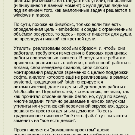
реализации множества стандартных утилит, написанные
(и пишущиеся в данный момент) с нуля двумя людьми
под влиянием того, как аналогичные задачи решаются в
windows и macos.
По сути, похоже на бизибокс, только если там есть
определённая цель - embedded и среды с ограниченным
объёмом ресурсов, то здесь - проект пишется для души,
не преследуя никакой конкретной цели.
Утилиты реализованы особым образом, и, чтобы они
работали, требуются изменения в базовых принципах
работы современных юниксов. В результате ребятам
пришлось реализовать свой инит, свой способ работы с
логами, свой менеджер сеансов, свой способ
монтирования разделов (временно с целью поддержки
софта, аналоги которого ещё не реализованы в рамках
systemd, традиционный fstab генерируется
автоматически), даже отдельный демон для работы с
/etc/localtime. Подробностей, к сожалению, не знаю, так
как прочитал описание лишь бегло, но, судя по всему,
многие задачи, типично решаемые в никсах запуском
утилиты или установкой переменной окружения, здесь
решаются просто отдельным демоном. То есть
традиционное никсовое "всё есть файл" тут пытаются
заменить на "всё есть демон".
Проект является "домашним проектом" двоих
вышеупомянутых, поэтому если им требуется какая-то