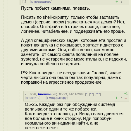
+
–
[
↓
] [
к модератору
]
/
Пусть побьют кампнями, плевать.
Писать по shell-скрипту, только чтобы заставить
демон (сервис, пофиг) запускаться как демон? Нет,
спасибо. Unit-файл в 5 строчек проще, понятнее,
логичнее, читабельнее, и поддерживать его проще.
А для специфических задач, которые эта простая и
понятная штука не покрывает, хватает и дистров с
другими инитами. Они, собственно, как можно
заметить, от самого факта появления на поляне
systemd, не устарели все моментально, не издохли,
и никуда особенно не делись.
PS: Как-в-винде - не всегда значит "плохо", иначе
чёрта лысого она была бы так популярна, даже с
поправкой на агрессивное продвижение.
+1
6.26
,
Аноним
(
26
), 05:23, 14/11/2018 [
^
] [
^^
] [
^^^
]
+
–
[
ответить
]
[
к модератору
]
/
О5-25. Каждый раз при обсуждении системд
всплывают одни и те же побасенки.
Как в винде это плохо, да. Винда сама движется
всё больше в юних сторону. Иди попробуй
нормального вин-админа найти, а не
некстнекстнекст.