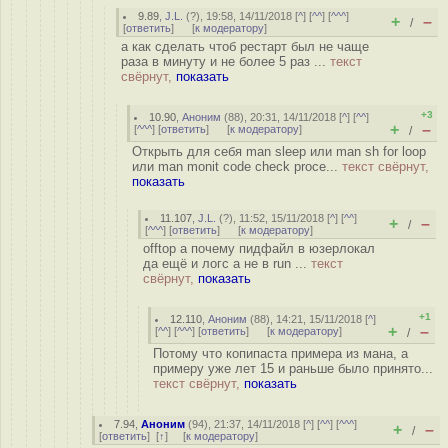
9.89
,
J.L.
(
?
), 19:58, 14/11/2018 [
^
] [
^^
] [
^^^
]
+
–
/
[
ответить
]
[
к модератору
]
а как сделать чтоб рестарт был не чаще
раза в минуту и не более 5 раз ...
текст
свёрнут,
показать
+3
10.90
,
Аноним
(
88
), 20:31, 14/11/2018 [
^
] [
^^
]
+
–
[
^^^
] [
ответить
]
[
к модератору
]
/
Открыть для себя man sleep или man sh for loop
или man monit code check proce...
текст свёрнут,
показать
11.107
,
J.L.
(
?
), 11:52, 15/11/2018 [
^
] [
^^
]
+
–
/
[
^^^
] [
ответить
]
[
к модератору
]
offtop а почему пидфайл в юзерлокал
да ещё и логс а не в run ...
текст
свёрнут,
показать
+1
12.110
,
Аноним
(
88
), 14:21, 15/11/2018 [
^
]
+
–
[
^^
] [
^^^
] [
ответить
]
[
к модератору
]
/
Потому что копипаста примера из мана, а
примеру уже лет 15 и раньше было принято...
текст свёрнут,
показать
7.94
,
Аноним
(
94
), 21:37, 14/11/2018 [
^
] [
^^
] [
^^^
]
+
–
/
[
ответить
]
[
↑
] [
к модератору
]