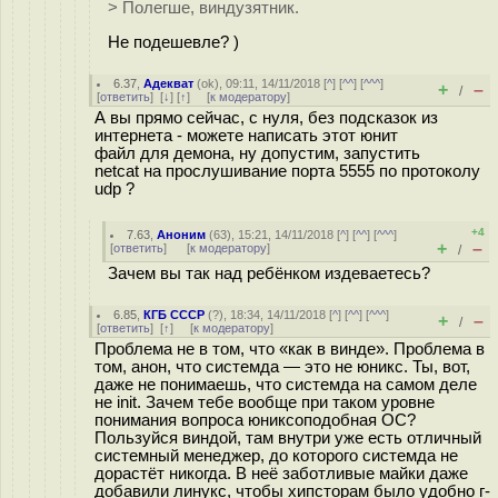
> Полегше, виндузятник.
Не подешевле? )
6.37
,
Адекват
(
ok
), 09:11, 14/11/2018 [
^
] [
^^
] [
^^^
]
+
–
/
[
ответить
]
[
↓
] [
↑
] [
к модератору
]
А вы прямо сейчас, с нуля, без подсказок из
интернета - можете написать этот юнит
файл для демона, ну допустим, запустить
netcat на прослушивание порта 5555 по протоколу
udp ?
+4
7.63
,
Аноним
(
63
), 15:21, 14/11/2018 [
^
] [
^^
] [
^^^
]
+
–
[
ответить
]
[
к модератору
]
/
Зачем вы так над ребёнком издеваетесь?
6.85
,
КГБ СССР
(
?
), 18:34, 14/11/2018 [
^
] [
^^
] [
^^^
]
+
–
/
[
ответить
]
[
↑
] [
к модератору
]
Проблема не в том, что «как в винде». Проблема в
том, анон, что системда — это не юникс. Ты, вот,
даже не понимаешь, что системда на самом деле
не init. Зачем тебе вообще при таком уровне
понимания вопроса юниксоподобная ОС?
Пользуйся виндой, там внутри уже есть отличный
системный менеджер, до которого системда не
дорастёт никогда. В неё заботливые майки даже
добавили линукс, чтобы хипсторам было удобно г-