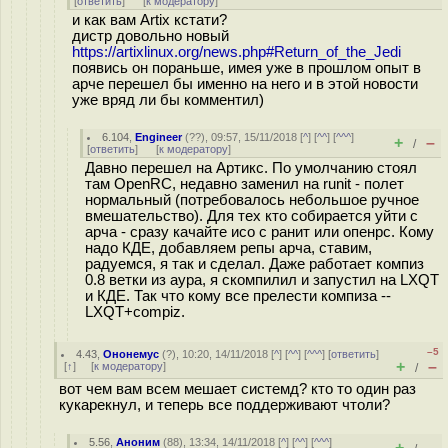
[
ответить
]
[
к модератору
]
и как вам Artix кстати?
дистр довольно новый
https://artixlinux.org/news.php#Return_of_the_Jedi
появись он пораньше, имея уже в прошлом опыт в
арче перешел бы именно на него и в этой новости
уже вряд ли бы комментил)
6.104
,
Engineer
(
??
), 09:57, 15/11/2018 [
^
] [
^^
] [
^^^
]
+
–
/
[
ответить
]
[
к модератору
]
Давно перешел на Артикс. По умолчанию стоял
там OpenRC, недавно заменил на runit - полет
нормальный (потребовалось небольшое ручное
вмешательство). Для тех кто собирается уйти с
арча - сразу качайте исо с ранит или опенрс. Кому
надо КДЕ, добавляем репы арча, ставим,
радуемся, я так и сделал. Даже работает компиз
0.8 ветки из аура, я скомпилил и запустил на LXQT
и КДЕ. Так что кому все прелести компиза --
LXQT+compiz.
–5
4.43
,
Ононемус
(
?
), 10:20, 14/11/2018 [
^
] [
^^
] [
^^^
] [
ответить
]
+
–
[
↑
] [
к модератору
]
/
вот чем вам всем мешает системд? кто то один раз
кукарекнул, и теперь все поддерживают чтоли?
5.56
,
Аноним
(
88
), 13:34, 14/11/2018 [
^
] [
^^
] [
^^^
]
+
–