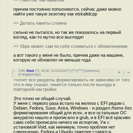
>> Пакетов там навалом
причем постоянно пополняются, сейчас даже можно
найти уже такую экзотику как eiskaltdcpp
>> Делать пакеты сложно
сильно не пытался, но так же показалось на первый
взгляд, как-то мутно все выглядит
>> Xbps может сам по себе сломаться с обновлениями
а вот такого у меня не было, причем даже на машине,
которую не обновлял не меньше года
3.84
,
Oxot
(
?
), 18:30, 14/11/2018 [
^
] [
^^
] [
^^^
] [
ответить
]
+
–
/
[
к модератору
]
>хочет все разделы форматировать не зависимо от того
что я ему сказал, чинится только после выхода и
повторной настройки
Это точно не общий случай.
У меня с первого раза встало на железо с EFI рядом с
Debian, Fedora, Suse, Astra, Windows - и раздел /home без
форматирования общий для всех, и все остальные ОС
аккуратно нашло и прописало в grub, и в EFI всё красиво
само себя прописало ничего не испортив. Уж с
установкой Void, как минимум, точно проблем нет
совершенно. Fedora и Ubuntu тяжелее ставятся.