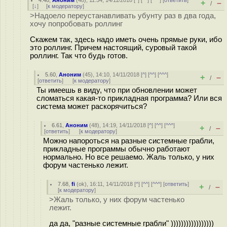
4.48
,
Аноним
(
48
), 11:54, 14/11/2018 [
^
] [
^^
] [
^^^
] [
ответить
]
+
–
/
[
↓
] [
к модератору
]
>Надоело переустанавливать убунту раз в два года,
хочу попробовать роллинг
Скажем так, здесь надо иметь очень прямые руки, ибо
это роллинг. Причем настоящий, суровый такой
роллинг. Так что будь готов.
5.60
,
Аноним
(
45
), 14:10, 14/11/2018 [
^
] [
^^
] [
^^^
]
+
–
/
[
ответить
]
[
к модератору
]
Ты имеешь в виду, что при обновлении может
сломаться какая-то прикладная программа? Или вся
система может раскорячиться?
6.61
,
Аноним
(
48
), 14:19, 14/11/2018 [
^
] [
^^
] [
^^^
]
+
–
/
[
ответить
]
[
к модератору
]
Можно напороться на разные системные грабли,
прикладные программы обычно работают
нормально. Но все решаемо. Жаль только, у них
форум частенько лежит.
7.68
,
fi
(
ok
), 16:11, 14/11/2018 [
^
] [
^^
] [
^^^
] [
ответить
]
+
–
/
[
к модератору
]
>Жаль только, у них форум частенько
лежит.
да да, "разные системные грабли" )))))))))))))))))