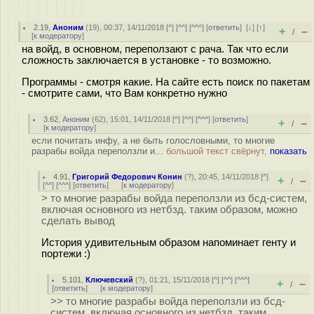
2.19
,
Аноним
(
19
), 00:37, 14/11/2018 [
^
] [
^^
] [
^^^
] [
ответить
]
[
↓
] [
↑
]
+
–
/
[
к модератору
]
на войд, в основном, переползают с рача. Так что если
сложность заключается в установке - то возможно.
Программы - смотря какие. На сайте есть поиск по пакетам
- смотрите сами, что Вам конкретно нужно
3.62
,
Аноним
(
62
), 15:01, 14/11/2018 [
^
] [
^^
] [
^^^
] [
ответить
]
+
–
/
[
к модератору
]
если почитать инфу, а не быть голословными, то многие
разрабы войда переползли и...
большой текст свёрнут,
показать
4.91
,
Григорий Федорович Конин
(
?
), 20:45, 14/11/2018 [
^
]
+
–
/
[
^^
] [
^^^
] [
ответить
]
[
к модератору
]
> то многие разрабы войда переползли из бсд-систем,
включая основного из нетбзд. таким образом, можно
сделать вывод
История удивительным образом напоминает генту и
портежи :)
5.101
,
Ключевский
(
?
), 01:21, 15/11/2018 [
^
] [
^^
] [
^^^
]
+
–
/
[
ответить
]
[
к модератору
]
>> то многие разрабы войда переползли из бсд-
систем, включая основного из нетбзд. таким