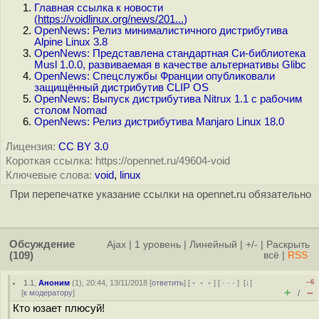
Главная ссылка к новости
(
https://voidlinux.org/news/201...
)
OpenNews: Релиз минималистичного дистрибутива
Alpine Linux 3.8
OpenNews: Представлена стандартная Си-библиотека
Musl 1.0.0, развиваемая в качестве альтернативы Glibc
OpenNews: Спецслужбы Франции опубликовали
защищённый дистрибутив CLIP OS
OpenNews: Выпуск дистрибутива Nitrux 1.1 с рабочим
столом Nomad
OpenNews: Релиз дистрибутива Manjaro Linux 18.0
Лицензия:
CC BY 3.0
Короткая ссылка: https://opennet.ru/49604-void
Ключевые слова:
void
,
linux
При перепечатке указание ссылки на opennet.ru обязательно
Обсуждение
Ajax
|
1 уровень
|
Линейный
|
+/-
|
Раскрыть
(109)
всё
|
RSS
–6
1.1
,
Аноним
(
1
), 20:44, 13/11/2018 [
ответить
] [
﹢﹢﹢
] [
· · ·
]
[
↓
]
+
–
[
к модератору
]
/
Кто юзает плюсуй!