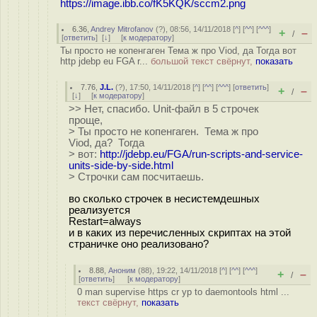
https://image.ibb.co/fK5KQK/sccm2.png
6.36
,
Andrey Mitrofanov
(
?
), 08:56, 14/11/2018 [
^
] [
^^
] [
^^^
]
+
–
/
[
ответить
]
[
↓
] [
к модератору
]
Ты просто не копенгаген Тема ж про Viod, да Тогда вот
http jdebp eu FGA r...
большой текст свёрнут,
показать
7.76
,
J.L.
(
?
), 17:50, 14/11/2018 [
^
] [
^^
] [
^^^
] [
ответить
]
+
–
/
[
↓
] [
к модератору
]
>> Нет, спасибо. Unit-файл в 5 строчек
проще,
> Ты просто не копенгаген. Тема ж про
Viod, да? Тогда
> вот:
http://jdebp.eu/FGA/run-scripts-and-service-
units-side-by-side.html
> Строчки сам посчитаешь.
во сколько строчек в несистемдешных
реализуется
Restart=always
и в каких из перечисленных скриптах на этой
страничке оно реализовано?
8.88
,
Аноним
(
88
), 19:22, 14/11/2018 [
^
] [
^^
] [
^^^
]
+
–
/
[
ответить
]
[
к модератору
]
0 man supervise https cr yp to daemontools html ...
текст свёрнут,
показать