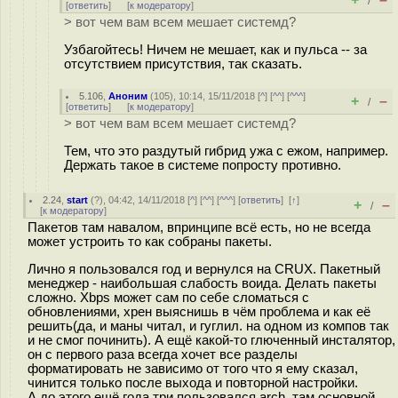
/
[
ответить
]
[
к модератору
]
> вот чем вам всем мешает системд?
Узбагойтесь! Ничем не мешает, как и пульса -- за
отсутствием присутствия, так сказать.
5.106
,
Аноним
(
105
), 10:14, 15/11/2018 [
^
] [
^^
] [
^^^
]
+
–
/
[
ответить
]
[
к модератору
]
> вот чем вам всем мешает системд?
Тем, что это раздутый гибрид ужа с ежом, например.
Держать такое в системе попросту противно.
2.24
,
start
(
?
), 04:42, 14/11/2018 [
^
] [
^^
] [
^^^
] [
ответить
]
[
↑
]
+
–
/
[
к модератору
]
Пакетов там навалом, впринципе всё есть, но не всегда
может устроить то как собраны пакеты.
Лично я пользовался год и вернулся на CRUX. Пакетный
менеджер - наибольшая слабость воида. Делать пакеты
сложно. Xbps может сам по себе сломаться с
обновлениями, хрен выяснишь в чём проблема и как её
решить(да, и маны читал, и гуглил. на одном из компов так
и не смог починить). А ещё какой-то глюченный инсталятор,
он с первого раза всегда хочет все разделы
форматировать не зависимо от того что я ему сказал,
чинится только после выхода и повторной настройки.
А до этого ещё года три пользовался arch, там основной