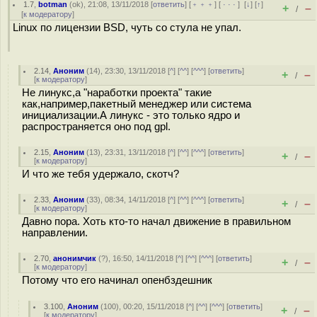
1.7
,
botman
(
ok
), 21:08, 13/11/2018 [
ответить
] [
﹢﹢﹢
] [
· · ·
]
[
↓
] [
↑
]
+
–
/
[
к модератору
]
Linux по лицензии BSD, чуть со стула не упал.
2.14
,
Аноним
(
14
), 23:30, 13/11/2018 [
^
] [
^^
] [
^^^
] [
ответить
]
+
–
/
[
к модератору
]
Не линукс,а "наработки проекта" такие
как,например,пакетный менеджер или система
инициализации.А линукс - это только ядро и
распространяется оно под gpl.
2.15
,
Аноним
(
13
), 23:31, 13/11/2018 [
^
] [
^^
] [
^^^
] [
ответить
]
+
–
/
[
к модератору
]
И что же тебя удержало, скотч?
2.33
,
Аноним
(
33
), 08:34, 14/11/2018 [
^
] [
^^
] [
^^^
] [
ответить
]
+
–
/
[
к модератору
]
Давно пора. Хоть кто-то начал движение в правильном
направлении.
2.70
,
анонимчик
(
?
), 16:50, 14/11/2018 [
^
] [
^^
] [
^^^
] [
ответить
]
+
–
/
[
к модератору
]
Потому что его начинал опенбздешник
3.100
,
Аноним
(
100
), 00:20, 15/11/2018 [
^
] [
^^
] [
^^^
] [
ответить
]
+
–
/
[
к модератору
]