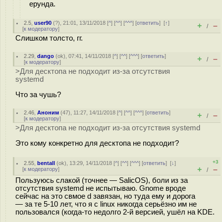
ерунда.
2.5
,
user90
(
?
), 21:01, 13/11/2018 [
^
] [
^^
] [
^^^
] [
ответить
]
[
↑
]
+
–
/
[
к модератору
]
Слишком толсто, гг.
2.29
,
dango
(
ok
), 07:41, 14/11/2018 [
^
] [
^^
] [
^^^
] [
ответить
]
+
–
/
[
к модератору
]
>Для десктопа не подходит из-за отсутствия
systemd
Что за чушь?
2.46
,
Аноним
(
47
), 11:27, 14/11/2018 [
^
] [
^^
] [
^^^
] [
ответить
]
+
–
/
[
к модератору
]
>Для десктопа не подходит из-за отсутствия systemd
Это кому конкретно для десктопа не подходит?
+3
2.55
,
bentall
(
ok
), 13:29, 14/11/2018 [
^
] [
^^
] [
^^^
] [
ответить
]
[
↓
]
+
–
[
к модератору
]
/
Пользуюсь слакой (точнее — SalicOS), боли из за
отсутствия systemd не испытываю. Gnome вроде
сейчас на это свмое d завязан, но туда ему и дорога
— за те 5-10 лет, что я с linux никогда серьёзно им не
пользовался (когда-то недолго 2-й версией, ушёл на KDE.