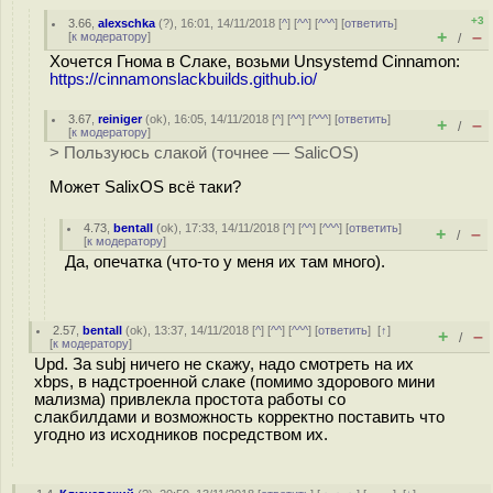
+3
3.66
,
alexschka
(
?
), 16:01, 14/11/2018 [
^
] [
^^
] [
^^^
] [
ответить
]
+
–
[
к модератору
]
/
Хочется Гнома в Слаке, возьми Unsystemd Cinnamon:
https://cinnamonslackbuilds.github.io/
3.67
,
reiniger
(
ok
), 16:05, 14/11/2018 [
^
] [
^^
] [
^^^
] [
ответить
]
+
–
/
[
к модератору
]
> Пользуюсь слакой (точнее — SalicOS)
Может SalixOS всё таки?
4.73
,
bentall
(
ok
), 17:33, 14/11/2018 [
^
] [
^^
] [
^^^
] [
ответить
]
+
–
/
[
к модератору
]
Да, опечатка (что-то у меня их там много).
2.57
,
bentall
(
ok
), 13:37, 14/11/2018 [
^
] [
^^
] [
^^^
] [
ответить
]
[
↑
]
+
–
/
[
к модератору
]
Upd. За subj ничего не скажу, надо смотреть на их
xbps, в надстроенной слаке (помимо здорового мини
мализма) привлекла простота работы со
слакбилдами и возможность корректно поставить что
угодно из исходников посредством их.