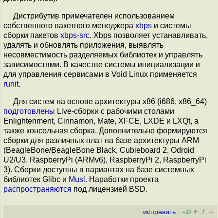
Дистрибутив примечателен использованием
собственного пакетного менеджера
xbps
и системы
сборки пакетов
xbps-src
. Xbps позволяет устанавливать,
удалять и обновлять приложения, выявлять
несовместимость разделяемых библиотек и управлять
зависимостями. В качестве системы инициализации и
для управления сервисами в Void Linux применяется
runit
.
Для систем на основе архитектуры x86 (i686, x86_64)
подготовлены
Live-сборки с рабочими столами
Enlightenment, Cinnamon, Mate, XFCE, LXDE и LXQt, а
также консольная сборка. Дополнительно формируются
сборки для различных плат на базе архитектуры ARM
(BeagleBone/BeagleBone Black, Cubieboard 2, Odroid
U2/U3, RaspberryPi (ARMv6), RaspberryPi 2, RaspberryPi
3). Сборки доступны в вариантах на базе системных
библиотек Glibc и
Musl
. Наработки проекта
распространяются
под лицензией BSD.
+
–
исправить
/
+32