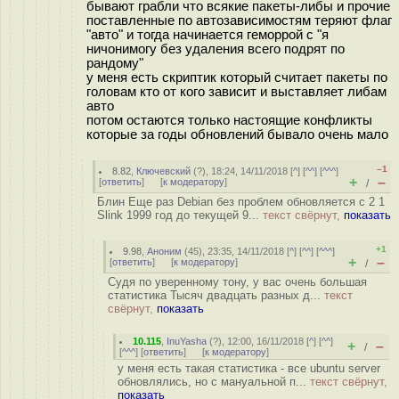
бывают грабли что всякие пакеты-либы и прочие
поставленные по автозависимостям теряют флаг
"авто" и тогда начинается геморрой с "я
ничонимогу без удаления всего подрят по
рандому"
у меня есть скриптик который считает пакеты по
головам кто от кого зависит и выставляет либам
авто
потом остаются только настоящие конфликты
которые за годы обновлений бывало очень мало
–1
8.82
,
Ключевский
(
?
), 18:24, 14/11/2018 [
^
] [
^^
] [
^^^
]
+
–
[
ответить
]
[
к модератору
]
/
Блин Еще раз Debian без проблем обновляется с 2 1
Slink 1999 год до текущей 9...
текст свёрнут,
показать
+1
9.98
,
Аноним
(
45
), 23:35, 14/11/2018 [
^
] [
^^
] [
^^^
]
+
–
[
ответить
]
[
к модератору
]
/
Судя по уверенному тону, у вас очень большая
статистика Тысяч двадцать разных д...
текст
свёрнут,
показать
10.115
,
InuYasha
(
?
), 12:00, 16/11/2018 [
^
] [
^^
]
+
–
/
[
^^^
] [
ответить
]
[
к модератору
]
у меня есть такая статистика - все ubuntu server
обновлялись, но с мануальной п...
текст свёрнут,
показать