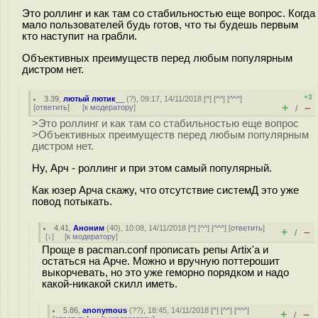
Это роллинг и как там со стабильностью еще вопрос. Когда
мало пользователей будь готов, что ты будешь первым
кто наступит на грабли.
Объективных преимуществ перед любым популярным
дистром нет.
+3
3.39
,
лютый лютик__
(
?
), 09:17, 14/11/2018 [
^
] [
^^
] [
^^^
]
+
–
[
ответить
]
[
к модератору
]
/
>Это роллинг и как там со стабильностью еще вопрос
>Объективных преимуществ перед любым популярным
дистром нет.
Ну, Арч - роллинг и при этом самый популярный.
Как юзер Арча скажу, что отсутствие системД это уже
повод потыкать.
4.41
,
Аноним
(
40
), 10:08, 14/11/2018 [
^
] [
^^
] [
^^^
] [
ответить
]
+
–
/
[
↓
] [
к модератору
]
Проще в pacman.conf прописать репы Artix'а и
остаться на Арче. Можно и вручную поттерошит
выкорчевать, но это уже геморно порядком и надо
какой-никакой скилл иметь.
5.86
,
anonymous
(
??
), 18:45, 14/11/2018 [
^
] [
^^
] [
^^^
]
+
–
/