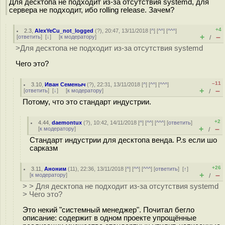
Для десктопа не подходит из-за отсутствия systemd, для
сервера не подходит, ибо rolling release. Зачем?
+4
2.3
,
AlexYeCu_not_logged
(
?
), 20:47, 13/11/2018 [
^
] [
^^
] [
^^^
]
+
–
[
ответить
]
[
↓
] [
к модератору
]
/
>Для десктопа не подходит из-за отсутствия systemd
Чего это?
–11
3.10
,
Иван Семеныч
(
?
), 22:31, 13/11/2018 [
^
] [
^^
] [
^^^
]
+
–
[
ответить
]
[
↓
] [
к модератору
]
/
Потому, что это стандарт индустрии.
+2
4.44
,
daemontux
(
?
), 10:42, 14/11/2018 [
^
] [
^^
] [
^^^
] [
ответить
]
+
–
[
к модератору
]
/
Стандарт индустрии для десктопа венда. P.s если шо
сарказм
+26
3.11
,
Аноним
(
11
), 22:36, 13/11/2018 [
^
] [
^^
] [
^^^
] [
ответить
]
[
↑
]
+
–
[
к модератору
]
/
> > Для десктопа не подходит из-за отсутствия systemd
> Чего это?
Это некий "системный менеджер". Почитал бегло
описание: содержит в одном проекте упрощённые