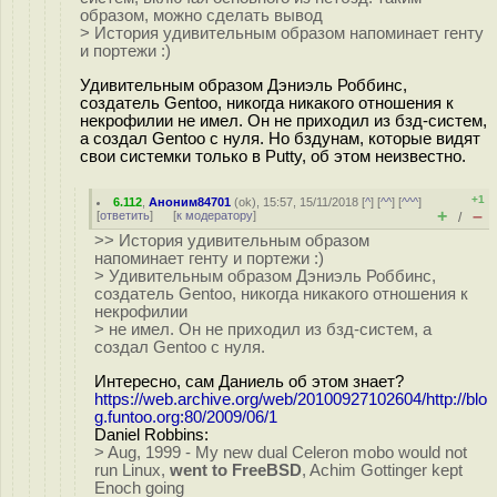
образом, можно сделать вывод
> История удивительным образом напоминает генту
и портежи :)
Удивительным образом Дэниэль Роббинс,
создатель Gentoo, никогда никакого отношения к
некрофилии не имел. Он не приходил из бзд-систем,
а создал Gentoo с нуля. Но бздунам, которые видят
свои системки только в Putty, об этом неизвестно.
+1
6.112
,
Аноним84701
(
ok
), 15:57, 15/11/2018 [
^
] [
^^
] [
^^^
]
+
–
[
ответить
]
[
к модератору
]
/
>> История удивительным образом
напоминает генту и портежи :)
> Удивительным образом Дэниэль Роббинс,
создатель Gentoo, никогда никакого отношения к
некрофилии
> не имел. Он не приходил из бзд-систем, а
создал Gentoo с нуля.
Интересно, сам Даниель об этом знает?
https://web.archive.org/web/20100927102604/http://blo
g.funtoo.org:80/2009/06/1
Daniel Robbins:
> Aug, 1999 - My new dual Celeron mobo would not
run Linux,
went to FreeBSD
, Achim Gottinger kept
Enoch going