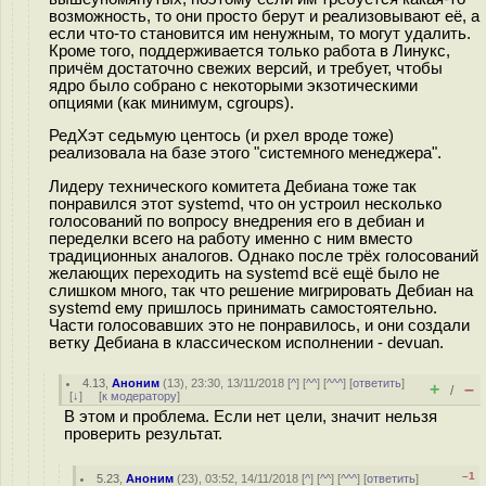
возможность, то они просто берут и реализовывают её, а
если что-то становится им ненужным, то могут удалить.
Кроме того, поддерживается только работа в Линукс,
причём достаточно свежих версий, и требует, чтобы
ядро было собрано с некоторыми экзотическими
опциями (как минимум, cgroups).
РедХэт седьмую центось (и рхел вроде тоже)
реализовала на базе этого "системного менеджера".
Лидеру технического комитета Дебиана тоже так
понравился этот systemd, что он устроил несколько
голосований по вопросу внедрения его в дебиан и
переделки всего на работу именно с ним вместо
традиционных аналогов. Однако после трёх голосований
желающих переходить на systemd всё ещё было не
слишком много, так что решение мигрировать Дебиан на
systemd ему пришлось принимать самостоятельно.
Части голосовавших это не понравилось, и они создали
ветку Дебиана в классическом исполнении - devuan.
4.13
,
Аноним
(
13
), 23:30, 13/11/2018 [
^
] [
^^
] [
^^^
] [
ответить
]
+
–
/
[
↓
] [
к модератору
]
В этом и проблема. Если нет цели, значит нельзя
проверить результат.
–1
5.23
,
Аноним
(
23
), 03:52, 14/11/2018 [
^
] [
^^
] [
^^^
] [
ответить
]