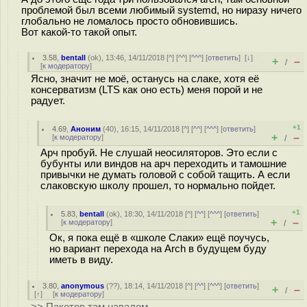
проблемой был всеми любимый systemd, но ниразу ничего
глобально не ломалось просто обновившись.
Вот какой-то такой опыт.
3.58
,
bentall
(
ok
), 13:46, 14/11/2018 [
^
] [
^^
] [
^^^
] [
ответить
]
[
↓
]
+
–
/
[
к модератору
]
Ясно, значит не моё, останусь на слаке, хотя её
консерватизм (LTS как оно есть) меня порой и не
радует.
+1
4.69
,
Аноним
(
40
), 16:15, 14/11/2018 [
^
] [
^^
] [
^^^
] [
ответить
]
+
–
[
к модератору
]
/
Арч пробуй. Не слушай неосиляторов. Это если с
бубyнты или виндов на арч переходить и тамошние
привычки не думать головой с собой тащить. А если
слаковскую школу прошел, то нормально пойдет.
+1
5.83
,
bentall
(
ok
), 18:30, 14/11/2018 [
^
] [
^^
] [
^^^
] [
ответить
]
+
–
[
к модератору
]
/
Ок, я пока ещё в «школе Слаки» ещё поучусь,
но вариант перехода на Arch в будущем буду
иметь в виду.
3.80
,
anonymous
(
??
), 18:14, 14/11/2018 [
^
] [
^^
] [
^^^
] [
ответить
]
+
–
/
[
↑
] [
к модератору
]