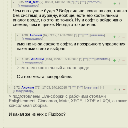
3.35
,
test_test
(
?
), 08:53, 14/11/2018 [
^
] [
^^
] [
^^^
] [
ответить
]
+
–
/
[
к модератору
]
Чем она лучше будет? Войд сильно похож на арч, только
без системд и аура(ну, вообще, есть его костыльный
аналог вроде, но это не точно). Ну и софт в войде явно
свежее, чем в щенке. Иногда это критично
4.38
,
Аноним
(
6
), 09:12, 14/11/2018 [
^
] [
^^
] [
^^^
] [
ответить
]
+
–
/
[
к модератору
]
именно из-за свежего софта и прозрачного управления
пакетами я его и выбрал.
4.105
,
Аноним
(
105
), 10:02, 15/11/2018 [
^
] [
^^
] [
^^^
] [
ответить
]
+
–
/
[
к модератору
]
> есть его костыльный аналог вроде
С этого места поподробнее.
2.72
,
Аноним
(
72
), 17:03, 14/11/2018 [
^
] [
^^
] [
^^^
] [
ответить
]
[
↑
]
+
–
/
[
к модератору
]
> подготовлены Live-сборки с рабочими столами
Enlightenment, Cinnamon, Mate, XFCE, LXDE и LXQt, а также
консольная сборка.
И какая же из них с Fluxbox?