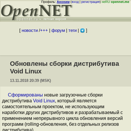
Профиль:
Аноним
(
вход
|
регистрация
)
неRU
opennet.me
[
новости
/
+++
|
форум
|
теги
|
]
Обновлены сборки дистрибутива
Void Linux
13.11.2018 20:39 (MSK)
Сформированы
новые загрузочные сборки
дистрибутива
Void Linux
, который является
самостоятельным проектом, не использующим
наработки других дистрибутивов и разрабатываемый с
применением непрерывного цикла обновления версий
программ (rolling-обновления, без отдельных релизов
дистрибутива).