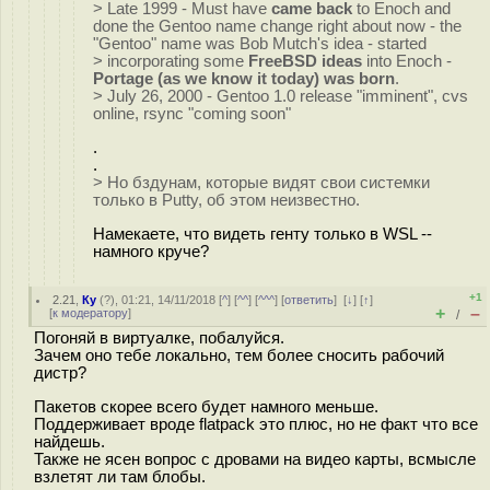
> Late 1999 - Must have
came back
to Enoch and
done the Gentoo name change right about now - the
"Gentoo" name was Bob Mutch's idea - started
> incorporating some
FreeBSD ideas
into Enoch -
Portage (as we know it today) was born
.
> July 26, 2000 - Gentoo 1.0 release "imminent", cvs
online, rsync "coming soon"
.
.
> Но бздунам, которые видят свои системки
только в Putty, об этом неизвестно.
Намекаете, что видеть генту только в WSL --
намного круче?
+1
2.21
,
Ку
(
?
), 01:21, 14/11/2018 [
^
] [
^^
] [
^^^
] [
ответить
]
[
↓
] [
↑
]
+
–
[
к модератору
]
/
Погоняй в виртуалке, побалуйся.
Зачем оно тебе локально, тем более сносить рабочий
дистр?
Пакетов скорее всего будет намного меньше.
Поддерживает вроде flatpack это плюс, но не факт что все
найдешь.
Также не ясен вопрос с дровами на видео карты, всмысле
взлетят ли там блобы.