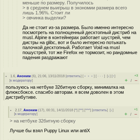
меньше по размеру. Получилось
> в среднем выигрыш в экономии размера всего
лишь 1.96%. Стоит ли
> овчинка выделки?
Да не стоит из-за размера. Было именно интересно
посмотреть на полноценный десктопный дистриб на
musl. Alpine в контейнерах работает шустрей, чем
дистры на glibc, вот и было интересно потыкать
палочкой десктопный. Работает Void на musl
пошустрей, тот же Firefox не тормозит, но рандомные
падения раздражают
+3
1.6
,
Аноним
(
6
), 21:06, 13/11/2018 [
ответить
] [
﹢﹢﹢
] [
· · ·
]
[
↓
] [
↑
]
+
–
[
к модератору
]
/
пользуюсь на нетбуке 32битную сборку, минималка на
флюксбоксе. спасибо авторам. я всем доволен в этом
дистрибутиве.
+1
2.17
,
Аноним
(
17
), 00:31, 14/11/2018 [
^
] [
^^
] [
^^^
] [
ответить
]
[
↓
]
+
–
[
к модератору
]
/
> на нетбуке 32битную сборку
Лучше бы взял Puppy Linux или antiX