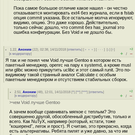
Пока самое большое отличие какое нашел - он честно
отказывается монтировать ext4 без журнала, если в fstab
опция commit указана. Все остальные молча игнорируют,
видимо, опцию. Это даже хорошо. Действительно,
только сейчас дошло, что commit без has_journal это
ошибка конфигурации. Без Void и не дошло бы.
+2
1.22
,
Аноним
(
22
), 02:38, 14/11/2018 [
ответить
] [
﹢﹢﹢
] [
· · ·
]
[
↓
] [
↑
]
+
–
[
к модератору
]
/
Я так и не понял чем Void лучше Gentoo в котором есть
пакетный менеджер, openrc на пару к systemd, а кроме musl
или glibc можно прикрутить uclibc и этот самый runit. Это по-
видимому такой странный аналог Calculate с особым
пакетным менеджером и отсутствием стабильных сборок.
+2
2.51
,
Аноним
(
48
), 12:01, 14/11/2018 [
^
] [
^^
] [
^^^
] [
ответить
]
+
–
[
к модератору
]
/
>чем Void лучше Gentoo
А зачем вообще сравнивать мягкое с теплым? Это
совершенно другой, обособленный дистрибутив, только и
всего. Как NuTyX, например (который, кстати, тоже
"кошеренd", легок и прост). Я считаю, это прекрасно, когда
есть альтернативы. Ребята пилят и уже давно, за что им