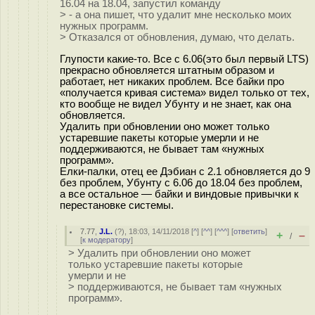
16.04 на 18.04, запустил команду
> - а она пишет, что удалит мне несколько моих
нужных программ.
> Отказался от обновления, думаю, что делать.
Глупости какие-то. Все с 6.06(это был первый LTS)
прекрасно обновляется штатным образом и
работает, нет никаких проблем. Все байки про
«получается кривая система» видел только от тех,
кто вообще не видел Убунту и не знает, как она
обновляется.
Удалить при обновлении оно может только
устаревшие пакеты которые умерли и не
поддерживаются, не бывает там «нужных
программ».
Елки-палки, отец ее Дэбиан с 2.1 обновляется до 9
без проблем, Убунту с 6.06 до 18.04 без проблем,
а все остальное — байки и виндовые привычки к
перестановке системы.
7.77
,
J.L.
(
?
), 18:03, 14/11/2018 [
^
] [
^^
] [
^^^
] [
ответить
]
+
–
/
[
к модератору
]
> Удалить при обновлении оно может
только устаревшие пакеты которые
умерли и не
> поддерживаются, не бывает там «нужных
программ».