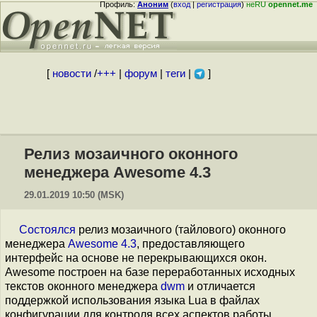
Профиль:
Аноним
(
вход
|
регистрация
)
неRU
opennet.me
[
новости
/
+++
|
форум
|
теги
|
]
Релиз мозаичного оконного
менеджера Awesome 4.3
29.01.2019 10:50 (MSK)
Состоялся
релиз мозаичного (тайлового) оконного
менеджера
Awesome 4.3
, предоставляющего
интерфейс на основе не перекрывающихся окон.
Awesome построен на базе переработанных исходных
текстов оконного менеджера
dwm
и отличается
поддержкой использования языка Lua в файлах
конфигурации для контроля всех аспектов работы