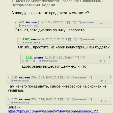
> Здешние могут похвастать разве что Священными
Нетормозящими Кедами.
А погоду по аватарке предсказать сможете?
4.81
,
Аноним
(
81
), 13:55, 29/01/2019 [
^
] [
^^
] [
^^^
] [
ответить
]
+
–
/
[
к модератору
]
Это нет, зато диагноз по нику - запросто.
5.180
,
анним
(
?
), 23:26, 31/01/2019 [
^
] [
^^
] [
^^^
] [
ответить
]
+
–
/
[
к модератору
]
Oh shi... простите, из какой юниматрицы вы будете?
–1
6.181
,
анним
(
?
), 23:27, 31/01/2019 [
^
] [
^^
] [
^^^
]
+
–
[
ответить
]
[
к модератору
]
/
адресовано вышестоящему если что )
+1
2.66
,
Аноним
(
65
), 13:27, 29/01/2019 [
^
] [
^^
] [
^^^
] [
ответить
]
[
↑
]
+
–
[
к модератору
]
/
Там нечего показывать, самое интересное на скринах не
увидишь.
2.78
,
Аноним
(
77
), 13:52, 29/01/2019 [
^
] [
^^
] [
^^^
] [
ответить
]
[
↓
]
+
–
/
[
к модератору
]
Зацени:
https://github.com/awesomeWM/awesome/issues/1395