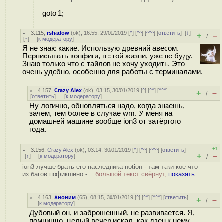
goto 1;
3.115
,
rshadow
(
ok
), 16:55, 29/01/2019 [
^
] [
^^
] [
^^^
] [
ответить
]
[
↓
]
+
–
/
[
↑
] [
к модератору
]
Я не знаю какие. Использую древний авесом.
Перписывать конфиги, в этой жизни, уже не буду.
Знаю только что с тайлов не хочу уходить. Это
очень удобно, особенно для работы с терминалами.
4.157
,
Crazy Alex
(
ok
), 03:15, 30/01/2019 [
^
] [
^^
] [
^^^
]
+
–
/
[
ответить
]
[
к модератору
]
Ну логично, обновляться надо, когда знаешь,
зачем, тем более в случае wm. У меня на
домашней машине вообще ion3 от затёртого
года.
+1
3.156
,
Crazy Alex
(
ok
), 03:14, 30/01/2019 [
^
] [
^^
] [
^^^
] [
ответить
]
+
–
[
↑
] [
к модератору
]
/
ion3 лучше брать его наследника notion - там таки кое-что
из багов пофикшено -...
большой текст свёрнут,
показать
4.163
,
Аноним
(
65
), 08:15, 30/01/2019 [
^
] [
^^
] [
^^^
] [
ответить
]
+
–
/
[
к модератору
]
Дубовый он, и заброшенный, не развивается. Я,
помниццо, целый вечер искал, как дзен к нему