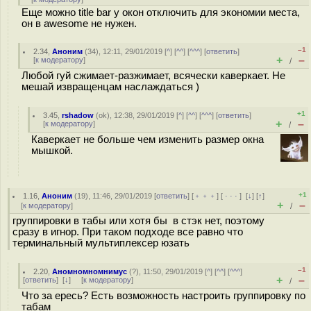
Еще можно title bar у окон отключить для экономии места,
он в awesome не нужен.
–1
2.34
,
Аноним
(
34
), 12:11, 29/01/2019 [
^
] [
^^
] [
^^^
] [
ответить
]
+
–
[
к модератору
]
/
Любой гуй сжимает-разжимает, всячески каверкает. Не
мешай извращенцам наслаждаться )
+1
3.45
,
rshadow
(
ok
), 12:38, 29/01/2019 [
^
] [
^^
] [
^^^
] [
ответить
]
+
–
[
к модератору
]
/
Каверкает не больше чем изменить размер окна
мышкой.
+1
1.16
,
Аноним
(
19
), 11:46, 29/01/2019 [
ответить
] [
﹢﹢﹢
] [
· · ·
]
[
↓
] [
↑
]
+
–
[
к модератору
]
/
группировки в табы или хотя бы в стэк нет, поэтому
сразу в игнор. При таком подходе все равно что
терминальный мультиплексер юзать
–1
2.20
,
Аномномномнимус
(
?
), 11:50, 29/01/2019 [
^
] [
^^
] [
^^^
]
+
–
[
ответить
]
[
↓
] [
к модератору
]
/
Что за ересь? Есть возможность настроить группировку по
табам