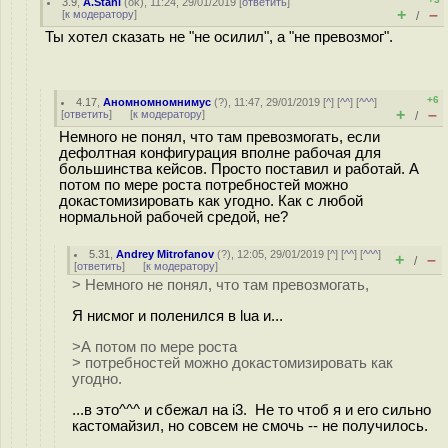
3.9
,
A.Stahl
(
ok
), 11:24, 29/01/2019 [
ответить
]
+
–
[
к модератору
]
/
Ты хотел сказать не "не осилил", а "не превозмог".
+6
4.17
,
Аномномномнимус
(
?
), 11:47, 29/01/2019 [
^
] [
^^
] [
^^^
]
+
–
[
ответить
]
[
к модератору
]
/
Немного не понял, что там превозмогать, если
дефолтная конфигурация вполне рабочая для
большинства кейсов. Просто поставил и работай. А
потом по мере роста потребностей можно
докастомизировать как угодно. Как с любой
нормальной рабочей средой, не?
5.31
,
Andrey Mitrofanov
(
?
), 12:05, 29/01/2019 [
^
] [
^^
] [
^^^
]
+
–
/
[
ответить
]
[
к модератору
]
> Немного не понял, что там превозмогать,
Я нисмог и поленился в lua и...
>А потом по мере роста
> потребностей можно докастомизировать как
угодно.
...в это^^^ и сбежал на i3. Не то чтоб я и его сильно
кастомайзил, но совсем не смочь -- не получилось.