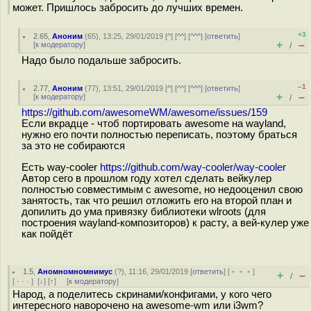
может. Пришлось забросить до лучших времен.
+3
2.65
,
Аноним
(
65
), 13:25, 29/01/2019 [
^
] [
^^
] [
^^^
] [
ответить
]
+
–
[
к модератору
]
/
Надо было подальше забросить.
–1
2.77
,
Аноним
(
77
), 13:51, 29/01/2019 [
^
] [
^^
] [
^^^
] [
ответить
]
+
–
[
к модератору
]
/
https://github.com/awesomeWM/awesome/issues/159
Если вкрадце - чтоб портировать awesome на wayland,
нужно его почти полностью переписать, поэтому браться
за это не собираются
Есть way-cooler
https://github.com/way-cooler/way-cooler
Автор сего в прошлом году хотел сделать вейкулер
полностью совместимым с awesome, но недооценил свою
занятость, так что решил отложить его на второй план и
допилить до ума привязку библиотеки wlroots (для
построения wayland-композиторов) к расту, а вей-кулер уже
как пойдёт
1.5
,
Аномномномнимус
(
?
), 11:16, 29/01/2019 [
ответить
] [
﹢﹢﹢
]
+
–
/
[
· · ·
]
[
↓
] [
↑
] [
к модератору
]
Народ, а поделитесь скринами/конфигами, у кого чего
интересного наворочено на awesome-wm или i3wm?