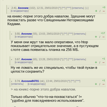
+3
2.41
,
Аноним
(
102
), 12:31, 29/01/2019 [
^
] [
^^
] [
^^^
] [
ответить
]
[
↓
]
+
–
[
к модератору
]
/
на юникс-порне этого добра навалом. Здешние могут
похвастать разве что Священными Нетормозящими
Кедами.
+17
3.55
,
Аноним
(
55
), 13:03, 29/01/2019 [
^
] [
^^
] [
^^^
] [
ответить
]
+
–
[
к модератору
]
/
У меня они жрут так мало оперативки, что htop
показывает отрицательное значение, а в пустующем
слоте сама появилась планка на 256 МБ.
+1
3.67
,
Аноним
(
65
), 13:28, 29/01/2019 [
^
] [
^^
] [
^^^
] [
ответить
]
+
–
[
к модератору
]
/
Ну не ломать же их специально, чтобы твой пукан в
целости сохранить?
+1
3.74
,
Аноним84701
(
ok
), 13:44, 29/01/2019 [
^
] [
^^
] [
^^^
]
+
–
[
ответить
]
[
к модератору
]
/
> на юникс-порне этого добра навалом.
Только обычно "что-то-на-похвастаться" !=
"удобно для повседневного использования".