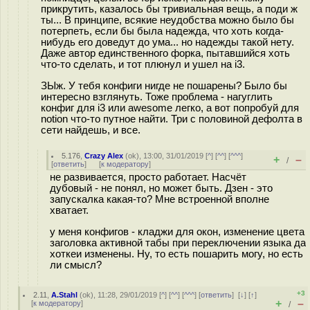
прикрутить, казалось бы тривиальная вещь, а поди ж
ты... В принципе, всякие неудобства можно было бы
потерпеть, если бы была надежда, что хоть когда-
нибудь его доведут до ума... но надежды такой нету.
Даже автор единственного форка, пытавшийся хоть
что-то сделать, и тот плюнул и ушел на i3.
ЗЫж. У тебя конфиги нигде не пошарены? Было бы
интересно взглянуть. Тоже проблема - нагуглить
конфиг для i3 или awesome легко, а вот попробуй для
notion что-то путное найти. Три с половиной дефолта в
сети найдешь, и все.
5.176
,
Crazy Alex
(
ok
), 13:00, 31/01/2019 [
^
] [
^^
] [
^^^
]
+
–
/
[
ответить
]
[
к модератору
]
не развивается, просто работает. Насчёт
дубовый - не понял, но может быть. Дзен - это
запускалка какая-то? Мне встроенной вполне
хватает.
у меня конфигов - кладжи для окон, изменение цвета
заголовка активной табы при переключении языка да
хоткеи изменены. Ну, то есть пошарить могу, но есть
ли смысл?
+3
2.11
,
A.Stahl
(
ok
), 11:28, 29/01/2019 [
^
] [
^^
] [
^^^
] [
ответить
]
[
↓
] [
↑
]
+
–
[
к модератору
]
/