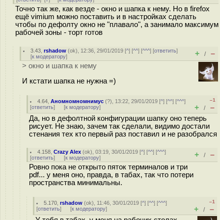
Точно так же, как везде - окно и шапка к нему. Но в firefox
ещё vimium можно поставить и в настройках сделать
чтобы по дефолту окно не "плавало", а занимало максимум
рабочей зоны - торт готов
3.43
,
rshadow
(
ok
), 12:36, 29/01/2019 [
^
] [
^^
] [
^^^
] [
ответить
]
+
–
/
[
к модератору
]
> окно и шапка к нему
И кстати шапка не нужна =)
–1
4.64
,
Аномномномнимус
(
?
), 13:22, 29/01/2019 [
^
] [
^^
] [
^^^
]
+
–
[
ответить
]
[
к модератору
]
/
Да, но в дефолтной конфигурации шапку оно теперь
рисует. Не знаю, зачем так сделали, видимо достали
стенания тех кто первый раз поставил и не разобрался
4.158
,
Crazy Alex
(
ok
), 03:19, 30/01/2019 [
^
] [
^^
] [
^^^
]
+
–
/
[
ответить
]
[
к модератору
]
Ровно пока не открыто пяток терминалов и три
pdf... у меня оно, правда, в табах, так что потери
пространства минимальны.
–1
5.170
,
rshadow
(
ok
), 11:46, 30/01/2019 [
^
] [
^^
] [
^^^
]
+
–
[
ответить
]
[
к модератору
]
/