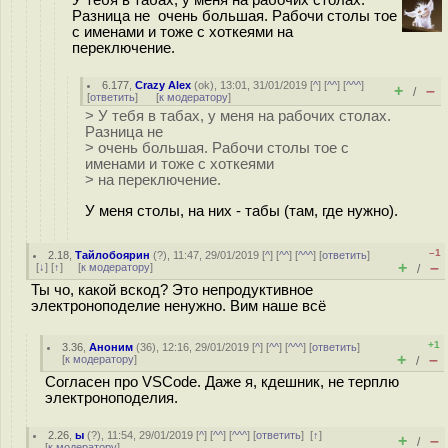
У тебя в табах, у меня на рабочих столах.
Разница не очень большая. Рабочи столы тое
с именами и тоже с хоткеями на
переключение.
6.177
,
Crazy Alex
(
ok
), 13:01, 31/01/2019 [
^
] [
^^
] [
^^^
]
+
–
/
[
ответить
]
[
к модератору
]
> У тебя в табах, у меня на рабочих столах.
Разница не
> очень большая. Рабочи столы тое с
именами и тоже с хоткеями
> на переключение.
У меня столы, на них - табы (там, где нужно).
–1
2.18
,
Тайлобоярин
(
?
), 11:47, 29/01/2019 [
^
] [
^^
] [
^^^
] [
ответить
]
+
–
[
↓
] [
↑
] [
к модератору
]
/
Ты чо, какой вскод? Это непродуктивное
электроноподелие ненужно. Вим наше всё
+1
3.36
,
Аноним
(
36
), 12:16, 29/01/2019 [
^
] [
^^
] [
^^^
] [
ответить
]
+
–
[
к модератору
]
/
Согласен про VSCode. Даже я, кдешник, не терплю
электроноподелия.
2.26
,
ы
(
?
), 11:54, 29/01/2019 [
^
] [
^^
] [
^^^
] [
ответить
]
[
↑
]
+
–
/
[
к модератору
]