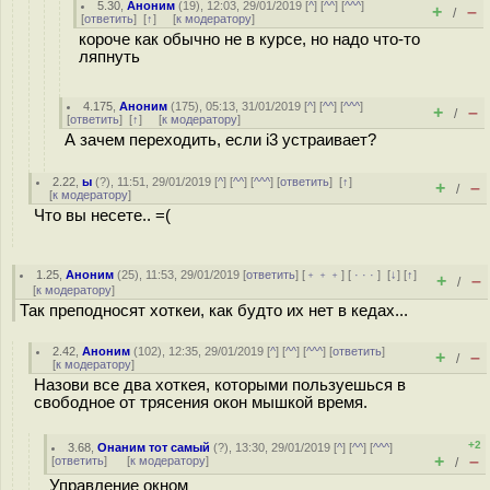
5.30
,
Аноним
(
19
), 12:03, 29/01/2019 [
^
] [
^^
] [
^^^
]
+
–
/
[
ответить
]
[
↑
] [
к модератору
]
короче как обычно не в курсе, но надо что-то
ляпнуть
4.175
,
Аноним
(
175
), 05:13, 31/01/2019 [
^
] [
^^
] [
^^^
]
+
–
/
[
ответить
]
[
↑
] [
к модератору
]
А зачем переходить, если i3 устраивает?
2.22
,
ы
(
?
), 11:51, 29/01/2019 [
^
] [
^^
] [
^^^
] [
ответить
]
[
↑
]
+
–
/
[
к модератору
]
Что вы несете.. =(
1.25
,
Аноним
(
25
), 11:53, 29/01/2019 [
ответить
] [
﹢﹢﹢
] [
· · ·
]
[
↓
] [
↑
]
+
–
/
[
к модератору
]
Так преподносят хоткеи, как будто их нет в кедах...
2.42
,
Аноним
(
102
), 12:35, 29/01/2019 [
^
] [
^^
] [
^^^
] [
ответить
]
+
–
/
[
к модератору
]
Назови все два хоткея, которыми пользуешься в
свободное от трясения окон мышкой время.
+2
3.68
,
Онаним тот самый
(
?
), 13:30, 29/01/2019 [
^
] [
^^
] [
^^^
]
+
–
[
ответить
]
[
к модератору
]
/
Управление окном