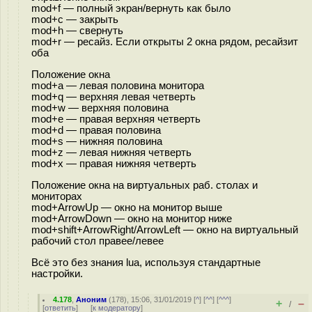
mod+f — полный экран/вернуть как было
mod+c — закрыть
mod+h — свернуть
mod+r — ресайз. Если открыты 2 окна рядом, ресайзит
оба
Положение окна
mod+a — левая половина монитора
mod+q — верхняя левая четверть
mod+w — верхняя половина
mod+e — правая верхняя четверть
mod+d — правая половина
mod+s — нижняя половина
mod+z — левая нижняя четверть
mod+x — правая нижняя четверть
Положение окна на виртуальных раб. столах и
мониторах
mod+ArrowUp — окно на монитор выше
mod+ArrowDown — окно на монитор ниже
mod+shift+ArrowRight/ArrowLeft — окно на виртуальный
рабочий стол правее/левее
Всё это без знания lua, используя стандартные
настройки.
4.178
,
Аноним
(
178
), 15:06, 31/01/2019 [
^
] [
^^
] [
^^^
]
+
–
/
[
ответить
]
[
к модератору
]