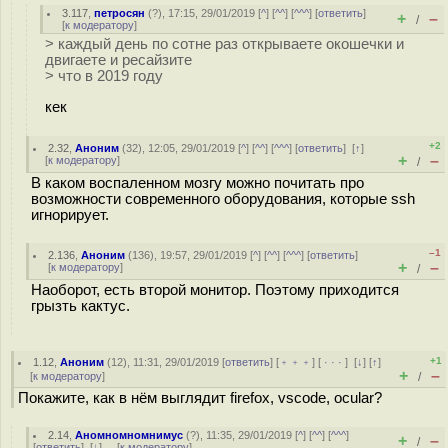
3.117
,
петросян
(
?
), 17:15, 29/01/2019 [
^
] [
^^
] [
^^^
] [
ответить
]
+
–
/
[
к модератору
]
> каждый день по сотне раз открываете окошечки и
двигаете и ресайзите
> что в 2019 году
кек
+2
2.32
,
Аноним
(
32
), 12:05, 29/01/2019 [
^
] [
^^
] [
^^^
] [
ответить
]
[
↑
]
+
–
[
к модератору
]
/
В каком воспаленном мозгу можно почитать про
возможности современного оборудования, которые ssh
игнорирует.
–1
2.136
,
Аноним
(
136
), 19:57, 29/01/2019 [
^
] [
^^
] [
^^^
] [
ответить
]
+
–
[
к модератору
]
/
Наоборот, есть второй монитор. Поэтому приходится
грызть кактус.
+1
1.12
,
Аноним
(
12
), 11:31, 29/01/2019 [
ответить
] [
﹢﹢﹢
] [
· · ·
]
[
↓
] [
↑
]
+
–
[
к модератору
]
/
Покажите, как в нём выглядит firefox, vscode, ocular?
2.14
,
Аномномномнимус
(
?
), 11:35, 29/01/2019 [
^
] [
^^
] [
^^^
]
+
–
/
[
ответить
]
[
↓
] [
к модератору
]