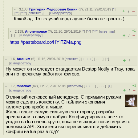
3.138
,
Григорий Федорович Конин
(
?
), 21:11, 29/01/2019 [
^
]
+
–
/
[
^^
] [
^^^
] [
ответить
]
[
к модератору
]
Какой ад. Тот случай когда лучше было не трогать )
+1
2.139
,
Anonymouse
(
?
), 21:20, 29/01/2019 [
^
] [
^^
] [
^^^
] [
ответить
]
+
–
[
↑
] [
к модератору
]
/
https://pasteboard.co/HYITZMa.png
1.6
,
Аноним
(
6
), 11:16, 29/01/2019 [
ответить
] [
﹢﹢﹢
] [
· · ·
]
[
↑
]
+
–
/
[
к модератору
]
Ну может он и следует стандартам Destop Notify и Tray, тока
они по прежнему работают фигово.
+1
1.7
,
rshadow
(
ok
), 11:17, 29/01/2019 [
ответить
] [
﹢﹢﹢
] [
· · ·
]
[
↓
]
+
–
[
к модератору
]
/
Отличный легковесный менеджер. С прямыми руками
можно сделать конфетку. С тайлами экономия
километров пробега мыши.
Жаль только самую сильную его сторону, разрабы
превратили в самую слабую. Конфигурировать все что
угодно на lua очень круто, пока не выходит новая версия с
поломкой API. Хотители вы переписывать и дебажить
конфиги на lua раз в год?