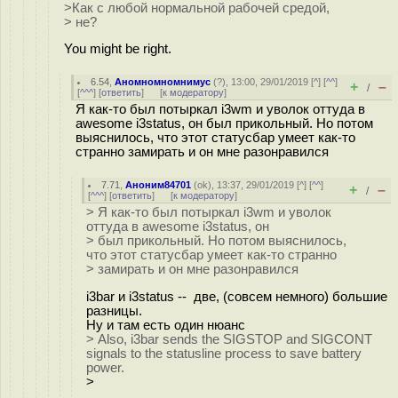
>Как с любой нормальной рабочей средой,
> не?
You might be right.
6.54
,
Аномномномнимус
(
?
), 13:00, 29/01/2019 [
^
] [
^^
]
+
–
/
[
^^^
] [
ответить
]
[
к модератору
]
Я как-то был потыркал i3wm и уволок оттуда в
awesome i3status, он был прикольный. Но потом
выяснилось, что этот статусбар умеет как-то
странно замирать и он мне разонравился
7.71
,
Аноним84701
(
ok
), 13:37, 29/01/2019 [
^
] [
^^
]
+
–
/
[
^^^
] [
ответить
]
[
к модератору
]
> Я как-то был потыркал i3wm и уволок
оттуда в awesome i3status, он
> был прикольный. Но потом выяснилось,
что этот статусбар умеет как-то странно
> замирать и он мне разонравился
i3bar и i3status -- две, (совсем немного) большие
разницы.
Ну и там есть один нюанс
> Also, i3bar sends the SIGSTOP and SIGCONT
signals to the statusline process to save battery
power.
>