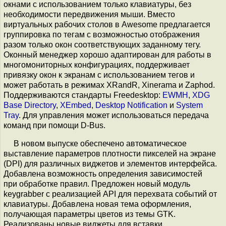
окнами с использованием только клавиатуры, без
необходимости передвижения мыши. Вместо
виртуальных рабочих столов в Awesome предлагается
группировка по тегам c возможностью отображения
разом только окон соответствующих заданному тегу.
Оконный менеджер хорошо адаптирован для работы в
многомониторных конфигурациях, поддерживает
привязку окон к экранам с использованием тегов и
может работать в режимах XRandR, Xinerama и Zaphod.
Поддерживаются стандарты Freedesktop:
EWMH
,
XDG
Base Directory
,
XEmbed
,
Desktop Notification
и
System
Tray
. Для управления может использоваться передача
команд при помощи D-Bus.
В новом выпуске обеспечено автоматическое
выставление параметров плотности пикселей на экране
(DPI) для различных виджетов и элементов интерфейса.
Добавлена возможность определения зависимостей
при обработке правил. Предложен новый модуль
keygrabber с реализацией API для перехвата событий от
клавиатуры. Добавлена новая тема оформления,
получающая параметры цветов из темы GTK.
Реализованы новые виджеты для вставки