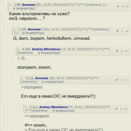
2.88
,
Аноним
(
81
), 14:03, 29/01/2019 [
^
] [
^^
] [
^^^
] [
ответить
]
[
↓
]
+
–
/
[
к модератору
]
Какие альтернативы не хуже?
ion3, ratpoison, .. ?
3.105
,
Аноним
(
105
), 16:15, 29/01/2019 [
^
] [
^^
] [
^^^
] [
ответить
]
+
–
/
[
↓
] [
к модератору
]
i3, dwm, bspwm, herbstluftwm, xmonad.
4.106
,
Andrey Mitrofanov
(
?
), 16:20, 29/01/2019 [
^
] [
^^
] [
^^^
]
+
–
/
[
ответить
]
[
к модератору
]
> i3,
stumpwm, exwm,
5.111
,
Аноним
(
65
), 16:47, 29/01/2019 [
^
] [
^^
] [
^^^
]
+
–
/
[
ответить
]
[
к модератору
]
>stumpwm
Его еще в емаксОС не вмерджили?:)
6.113
,
Andrey Mitrofanov
(
?
), 16:51, 29/01/2019 [
^
] [
^^
]
+
–
/
[
^^^
] [
ответить
]
[
к модератору
]
>>stumpwm
#>> exwm,
> Его еще в емаксОС не вмерджили?:)