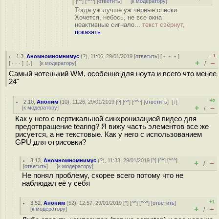
[
^^
] [
^^^
] [
ответить
]
[
к модератору
]
Тогда уж лучше уж чёрные списки
Хочется, небось, не все окна
неактивные сигнало...
текст свёрнут,
показать
–1
1.3
,
Аномномномнимус
(
?
), 11:06, 29/01/2019 [
ответить
] [
﹢﹢﹢
]
+
–
[
· · ·
]
[
↓
] [
к модератору
]
/
Самый чотенький WM, особенно для ноута и всего что менее
24"
+2
2.10
,
Аноним
(
10
), 11:26, 29/01/2019 [
^
] [
^^
] [
^^^
] [
ответить
]
[
↓
]
+
–
[
к модератору
]
/
Как у него с вертикальной синхронизацией видео для
предотвращение tearing? Я вижу часть элементов все же
рисуется, а не текстовые. Как у него с использованием
GPU для отрисовки?
3.13
,
Аномномномнимус
(
?
), 11:33, 29/01/2019 [
^
] [
^^
] [
^^^
]
+
–
/
[
ответить
]
[
к модератору
]
Не понял проблему, скорее всего потому что не
наблюдал её у себя
+1
3.52
,
Аноним
(
52
), 12:57, 29/01/2019 [
^
] [
^^
] [
^^^
] [
ответить
]
+
–
[
к модератору
]
/