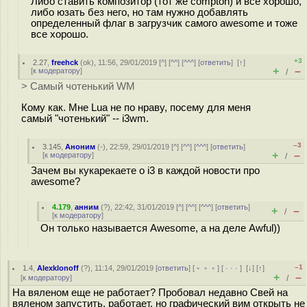
Либо ставить композитор (тот же compton) и все хорошо,
либо юзать без него, но там нужно добавлять
определенный флаг в загрузчик самого awesome и тоже
все хорошо.
+3
2.27
,
freehck
(
ok
), 11:56, 29/01/2019 [
^
] [
^^
] [
^^^
] [
ответить
]
[
↑
]
+
–
[
к модератору
]
/
> Самый чотенький WM
Кому как. Мне Lua не по нраву, посему для меня
самый "чотенький" -- i3wm.
–3
3.145
,
Аноним
(
-
), 22:59, 29/01/2019 [
^
] [
^^
] [
^^^
] [
ответить
]
+
–
[
к модератору
]
/
Зачем вы кукарекаете о i3 в каждой новости про
awesome?
4.179
,
анним
(
?
), 22:42, 31/01/2019 [
^
] [
^^
] [
^^^
] [
ответить
]
+
–
/
[
к модератору
]
Он только называется Awesome, а на деле Awful))
–1
1.4
,
Alexklonoff
(
?
), 11:14, 29/01/2019 [
ответить
] [
﹢﹢﹢
] [
· · ·
]
[
↓
] [
↑
]
+
–
[
к модератору
]
/
На вяленом еще не работает? Пробовал недавно Свей на
вяленом запустить, работает, но графический вим открыть не