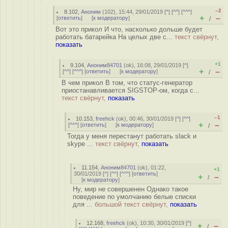
–2
8.102
,
Аноним
(
102
), 15:44, 29/01/2019 [
^
] [
^^
] [
^^^
]
+
–
[
ответить
]
[
к модератору
]
/
Вот это прикол И что, насколько дольше будет
работать батарейка На целых две с...
текст свёрнут,
показать
+1
9.104
,
Аноним84701
(
ok
), 16:08, 29/01/2019 [
^
]
+
–
[
^^
] [
^^^
] [
ответить
]
[
к модератору
]
/
В чем прикол В том, что статус-генератор
приостанавливается SIGSTOP-ом, когда с...
текст свёрнут,
показать
–1
10.153
,
freehck
(
ok
), 00:46, 30/01/2019 [
^
] [
^^
]
+
–
[
^^^
] [
ответить
]
[
к модератору
]
/
Тогда у меня перестанут работать slack и
skype ...
текст свёрнут,
показать
11.154
,
Аноним84701
(
ok
), 01:22,
+1
30/01/2019 [
^
] [
^^
] [
^^^
] [
ответить
]
+
–
/
[
к модератору
]
Ну, мир не совершенен Однако такое
поведение по умолчанию белые списки
для ...
большой текст свёрнут,
показать
12.168
,
freehck
(
ok
), 10:30, 30/01/2019 [
^
]
+
–
/