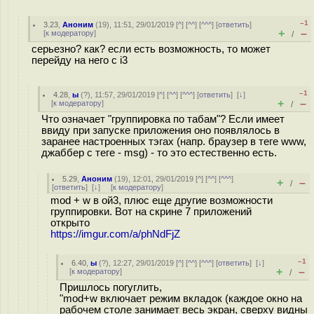
–1
3.23
,
Аноним
(
19
), 11:51, 29/01/2019 [
^
] [
^^
] [
^^^
] [
ответить
]
+
–
[
к модератору
]
/
серьезно? как? если есть возможность, то может
перейду на него с i3
–1
4.28
,
ы
(
?
), 11:57, 29/01/2019 [
^
] [
^^
] [
^^^
] [
ответить
]
[
↓
]
+
–
[
к модератору
]
/
Что означает "группировка по табам"? Если имеет
ввиду при запуске приложения оно появлялось в
заранее настроенных тэгах (напр. браузер в теге www,
джаббер с теге - msg) - то это естественно есть.
5.29
,
Аноним
(
19
), 12:01, 29/01/2019 [
^
] [
^^
] [
^^^
]
+
–
/
[
ответить
]
[
↓
] [
к модератору
]
mod + w в ой3, плюс еще другие возможности
группировки. Вот на скрине 7 приложений
открыто
https://imgur.com/a/phNdFjZ
–1
6.40
,
ы
(
?
), 12:27, 29/01/2019 [
^
] [
^^
] [
^^^
] [
ответить
]
[
↓
]
+
–
[
к модератору
]
/
Пришлось погуглить,
"mod+w включает режим вкладок (каждое окно на
рабочем столе занимает весь экран, сверху видны