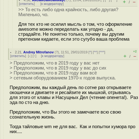
4.56
,
Аномномномнимус
(
?
), 13:04, 29/01/2019 [
^
] [
^^
] [
^^^
]
+
–
/
[
ответить
]
[
к модератору
]
>> То есть либо одна крайность, либо другая?
Миленько, чо.
Для тех кто не осилил мысль о том, что оформление
awesome можно переделать как угодно - да,
страдайте. Не понятно только, почему вы другим
претензии кидаете, если это сугубо ваша проблема
+2
2.21
,
Andrey Mitrofanov
(
?
), 11:51, 29/01/2019 [
^
] [
^^
] [
^^^
]
+
–
[
ответить
]
[
↓
] [
↑
] [
к модератору
]
/
> Предположим, что в 2019 году у вас нет
> Предположим, что в 2019 году у вас до сих
> Предположим, что в 2019 году вам всё
> сетевым оборудованием 1970-х годов выпуска.
Предположим, вы каждый день по сотне раз открываете
окошечки и двигаете и ресайзите их мышкой, отрываясь
для этого от клавы и Насущных Дел (чтение опенета!). Раз
эда по сто на дню.
Предположим, что Вы этого не замечаете всю свою
сознательную жизнь.
Тогда тайловые wm не для вас. Как и попытки хумора про
них....