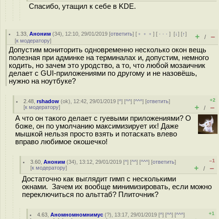
Спасибо, утащил к себе в KDE.
1.33
,
Аноним
(
34
), 12:10, 29/01/2019 [
ответить
] [
﹢﹢﹢
] [
· · ·
]
[
↓
] [
↑
]
+
–
/
[
к модератору
]
Допустим мониторить одновременно несколько окон вещь
полезная при админке на терминалах и, допустим, немного
кодить, но зачем это уродство, а то, что любой мозаичник
делает с GUI-приложениями по другому и не назовёшь,
нужно на ноутбуке?
+2
2.48
,
rshadow
(
ok
), 12:42, 29/01/2019 [
^
] [
^^
] [
^^^
] [
ответить
]
+
–
[
к модератору
]
/
А что он такого делает с гуевыми приложениями? О
боже, он по умолчанию максимизирует их! Даже
мышкой нельзя просто взять и потаскать влево
вправо любимое окошечко!
–1
3.60
,
Аноним
(
34
), 13:12, 29/01/2019 [
^
] [
^^
] [
^^^
] [
ответить
]
+
–
[
к модератору
]
/
Достаточно как выглядит гимп с несколькими
окнами. Зачем их вообще минимизировать, если можно
переключиться по альттаб? Плиточник?
+1
4.63
,
Аномномномнимус
(
?
), 13:17, 29/01/2019 [
^
] [
^^
] [
^^^
]