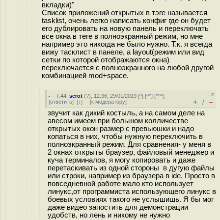
вкладки)"
Список приложений открытых в тэге называется
tasklist, очень легко написать конфиг где он будет
его дублировать на новую панель и переключать
все окна в теге в полноэкранный режим, но мне
например это никогда не было нужно. Т.к. я всегда
вижу тасклист в панеле, а layout(режим или вид
сетки по которой отображаются окна)
переключается с полноэкранного на любой другой
комбинацией mod+space.
–2
7.44
,
scrot
(
?
), 12:36, 29/01/2019 [
^
] [
^^
] [
^^^
]
+
–
[
ответить
]
[
↓
] [
к модератору
]
/
звучит как дикий костыль, а на самом деле на
авесом имеем при большом колличестве
открытых окон размер с превьюшки и надо
копаться в них, чтобы нужную переключить в
полноэкранный режим. Для сравнения- у меня в
2 окнах открыты браузер, файловый менеджер и
куча терминалов, я могу копировать и даже
перетаскивать из одной стороны в дугую файлы
или строки, например из браузера в ide. Просто в
повседневной работе мало кто использует
линукс,от программиста использующего линукс в
боевых условиях такого не услышишь. Я бы мог
даже видео запостить для демонстрации
удобств, но лень и никому не нужно