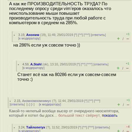
А как же ПРОИЗВОДИТЕЛЬНОСТЬ ТРУДА? По
последнему опросу среди vim'еров оказалось что
неиспользование мыши повышает
производительность труда при любой работе с
компьютером в среднем на 285%.
+1
3.19
,
Аноним
(
19
), 11:49, 29/01/2019 [
^
] [
^^
] [
^^^
] [
ответить
]
+
–
[
к модератору
]
/
на 286% если уж совсем точно ))
+1
4.59
,
A.Stahl
(
ok
), 13:10, 29/01/2019 [
^
] [
^^
] [
^^^
] [
ответить
]
+
–
[
к модератору
]
/
Станет всё как на 80286 если уж совсем-совсем
точно :)
+1
2.15
,
Аномномномнимус
(
?
), 11:44, 29/01/2019 [
^
] [
^^
] [
^^^
]
+
–
[
ответить
]
[
↓
] [
↑
] [
к модератору
]
/
Какой-то нелепый вообще высер от очередного неосилятора,
который и хотел бы доск...
большой текст свёрнут,
показать
–4
3.24
,
Тайлопетух
(
?
), 11:52, 29/01/2019 [
^
] [
^^
] [
^^^
] [
ответить
]
+
–
[
к модератору
]
/