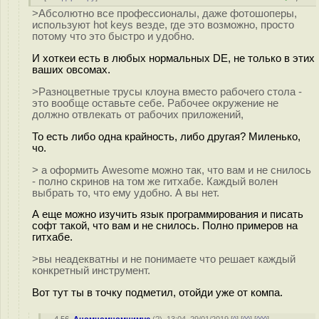
>Абсолютно все профессионалы, даже фотошоперы,
используют hot keys везде, где это возможно, просто
потому что это быстро и удобно.
И хоткеи есть в любых нормальных DE, не только в этих
ваших овсомах.
>Разноцветные трусы клоуна вместо рабочего стола -
это вообще оставьте себе. Рабочее окружение не
должно отвлекать от рабочих приложений,
То есть либо одна крайность, либо другая? Миленько,
чо.
> а оформить Awesome можно так, что вам и не снилось
- полно скринов на том же гитхабе. Каждый волен
выбрать то, что ему удобно. А вы нет.
А еще можно изучить язык программирования и писать
софт такой, что вам и не снилось. Полно примеров на
гитхабе.
>вы неадекватны и не понимаете что решает каждый
конкретный инструмент.
Вот тут ты в точку подметил, отойди уже от компа.