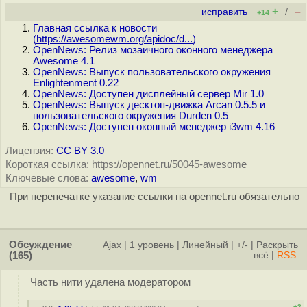
+
–
исправить
/
+14
Главная ссылка к новости
(
https://awesomewm.org/apidoc/d...
)
OpenNews: Релиз мозаичного оконного менеджера
Awesome 4.1
OpenNews: Выпуск пользовательского окружения
Enlightenment 0.22
OpenNews: Доступен дисплейный сервер Mir 1.0
OpenNews: Выпуск десктоп-движка Arcan 0.5.5 и
пользовательского окружения Durden 0.5
OpenNews: Доступен оконный менеджер i3wm 4.16
Лицензия:
CC BY 3.0
Короткая ссылка: https://opennet.ru/50045-awesome
Ключевые слова:
awesome
,
wm
При перепечатке указание ссылки на opennet.ru обязательно
Обсуждение
Ajax
|
1 уровень
|
Линейный
|
+/-
|
Раскрыть
(165)
всё
|
RSS
Часть нити удалена модератором
+3