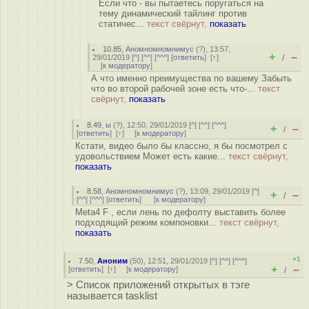
Если что - вы пытаетесь поругаться на
тему динамический тайлинг против
статичес...
текст свёрнут,
показать
10.85
,
Аномномномнимус
(
?
), 13:57,
+
–
29/01/2019 [
^
] [
^^
] [
^^^
] [
ответить
]
[
↑
]
/
[
к модератору
]
А что именно преимущества по вашему Забыть
что во второй рабочей зоне есть что-...
текст
свёрнут,
показать
8.49
,
ы
(
?
), 12:50, 29/01/2019 [
^
] [
^^
] [
^^^
]
+
–
/
[
ответить
]
[
↑
] [
к модератору
]
Кстати, видео было бы классно, я бы посмотрел с
удовольствием Может есть какие...
текст свёрнут,
показать
8.58
,
Аномномномнимус
(
?
), 13:09, 29/01/2019 [
^
]
+
–
/
[
^^
] [
^^^
] [
ответить
]
[
к модератору
]
Meta4 F , если лень по дефолту выставить более
подходящий режим компоновки...
текст свёрнут,
показать
+1
7.50
,
Аноним
(
50
), 12:51, 29/01/2019 [
^
] [
^^
] [
^^^
]
+
–
[
ответить
]
[
↑
] [
к модератору
]
/
> Список приложений открытых в тэге
называется tasklist