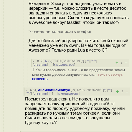
Вкладки в i3 могут полноценно участвовать в
иерархии — т.е. можно сложить вместе десяток
вкладок и спрятать в одну из нескольких
высокоуровневых. Сколько кода нужно написать
в Awesome вокруг tasklist, чтобы он так мог?
> очень легко написать конфиг
Для любителей регулярно патчить свой оконный
менеджер уже есть dwm. В чем тогда выгода от
Awesome? Только ради Lua вместо C?
8.53
,
ы
(
?
), 13:00, 29/01/2019 [
^
] [
^^
] [
^^^
]
+
–
/
[
ответить
]
[
к модератору
]
1 Как и говорилось выше - я не представляю зачем
мне нужно дерево запущенных ок...
текст свёрнут,
показать
6.61
,
Аномномномнимус
(
?
), 13:13, 29/01/2019 [
^
] [
^^
]
+
–
/
[
^^^
] [
ответить
]
[
↑
] [
к модератору
]
Посмотрел ваш скрин. Не понял, кто вам
запрещает пачку приложений в один таб/тэг
помещать по любому удобному признаку, ну или
раскидать по нужным тэгам хоткеем, если они
были изначально не там где-то запущены.
Где ноу хау то?