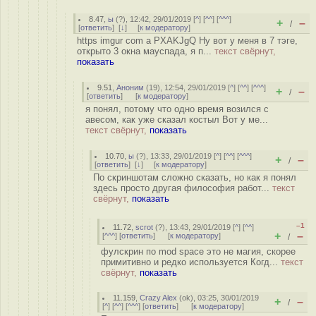
8.47
,
ы
(
?
), 12:42, 29/01/2019 [
^
] [
^^
] [
^^^
]
+
–
/
[
ответить
]
[
↓
] [
к модератору
]
https imgur com a PXAKJgQ Ну вот у меня в 7 тэге,
открыто 3 окна мауспада, я п...
текст свёрнут,
показать
9.51
,
Аноним
(
19
), 12:54, 29/01/2019 [
^
] [
^^
] [
^^^
]
+
–
/
[
ответить
]
[
к модератору
]
я понял, потому что одно время возился с
авесом, как уже сказал костыл Вот у ме...
текст свёрнут,
показать
10.70
,
ы
(
?
), 13:33, 29/01/2019 [
^
] [
^^
] [
^^^
]
+
–
/
[
ответить
]
[
↓
] [
к модератору
]
По скриншотам сложно сказать, но как я понял
здесь просто другая философия работ...
текст
свёрнут,
показать
–1
11.72
,
scrot
(
?
), 13:43, 29/01/2019 [
^
] [
^^
]
+
–
[
^^^
] [
ответить
]
[
к модератору
]
/
фулскрин по mod space это не магия, скорее
примитивно и редко используется Когд...
текст
свёрнут,
показать
11.159
,
Crazy Alex
(
ok
), 03:25, 30/01/2019
+
–
/
[
^
] [
^^
] [
^^^
] [
ответить
]
[
к модератору
]