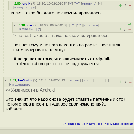
2.89
,
ergjk
(
?
), 16:50, 10/02/2019 [
^
] [
^^
] [
^^^
] [
ответить
]
[
↑
]
+
–
/
[
к модератору
]
на rust такое бы даже не скомпилировалось
+1
3.90
,
пох
(
?
), 18:36, 10/02/2019 [
^
] [
^^
] [
^^^
] [
ответить
]
+
–
[
к модератору
]
/
> на rust такое бы даже не скомпилировалось
вот поэтому и нет rdp клиентов на расте - все никак
скомпилировать не могут.
А на go нет потому, что зависимость от rdp-full-
implementation.go что-то не подгружается.
1.91
,
InuYasha
(
?
), 12:53, 11/02/2019 [
ответить
] [
﹢﹢﹢
] [
· · ·
]
[
↑
]
+
–
/
[
к модератору
]
>>Уязвимости в Android
Это значит, что надо снова будет ставить патченный сток,
потом снова вносить туда все свои изменения?..
кабздец...
игнорирование участников
|
лог модерирования