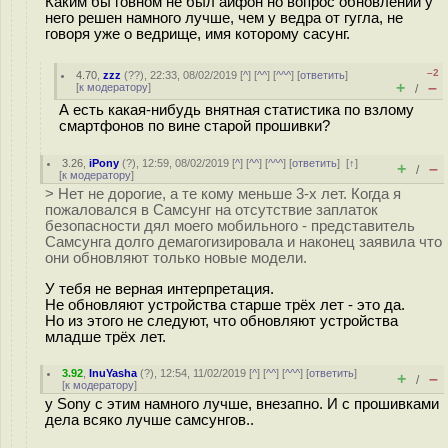
Каким бы говном не был айфон но вопрос обновлений у
него решен намного лучше, чем у ведра от гугла, не
говоря уже о ведрище, имя которому сасунг.
–2
4.70
,
zzz
(
??
), 22:33, 08/02/2019 [
^
] [
^^
] [
^^^
] [
ответить
]
+
–
[
к модератору
]
/
А есть какая-нибудь внятная статистика по взлому
смартфонов по вине старой прошивки?
3.26
,
iPony
(
?
), 12:59, 08/02/2019 [
^
] [
^^
] [
^^^
] [
ответить
]
[
↑
]
+
–
/
[
к модератору
]
> Нет не дорогие, а те кому меньше 3-х лет. Когда я
пожаловался в Самсунг на отсутствие заплаток
безопасности дял моего мобильного - представитель
Самсунга долго демагогизировала и наконец заявила что
они обновляют только новые модели.
У тебя не верная интерпретация.
Не обновляют устройства старше трёх лет - это да.
Но из этого не следуют, что обновляют устройства
младше трёх лет.
3.92
,
InuYasha
(
?
), 12:54, 11/02/2019 [
^
] [
^^
] [
^^^
] [
ответить
]
+
–
/
[
к модератору
]
у Sony с этим намного лучше, внезапно. И с прошивками
дела всяко лучше самсунгов..