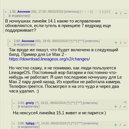
1.55
,
Аноним
(
55
), 17:00, 08/02/2019 [
ответить
] [
﹢﹢﹢
] [
· · ·
]
[
↓
] [
↑
]
+
–
/
[
к модератору
]
В ночнушках линейж 14.1 какие-то исправления
обновляются, если гугель в принципе 7 ведроид еще
поддерживает?
2.60
,
Аноним
(
60
), 18:45, 08/02/2019 [
^
] [
^^
] [
^^^
] [
ответить
]
+
–
/
[
к модератору
]
Так вроде же пишут, что будет включено в следующий
билд. Пример для Le Max 2 -
https://download.lineageos.org/x2/changes/
Но честно скажу, я не понимаю, как люди пользуются
LineageOS. Постоянный жор батареи и постоянно что-
нибудь не работает. Я шил последнюю ночнушку для Le
Max 2 пару дней назад. Из коробки не работала камера.
Телефон греется. Посмотрел я на это чудо и через два
часа удалил. :)
+1
3.63
,
grizly
(
?
), 19:21, 08/02/2019 [
^
] [
^^
] [
^^^
] [
ответить
]
+
–
[
к модератору
]
/
На нексусе4 линейка 15.1 живет и не парится )
3.80
,
hjdgg
(
?
), 14:20, 09/02/2019 [
^
] [
^^
] [
^^^
] [
ответить
]
+
–
/
[
к модератору
]