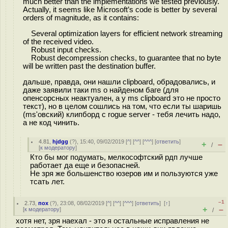
much better than the implementations we tested previously.
Actually, it seems like Microsoft’s code is better by several
orders of magnitude, as it contains:
Several optimization layers for efficient network streaming
of the received video.
Robust input checks.
Robust decompression checks, to guarantee that no byte
will be written past the destination buffer.
дальше, правда, они нашли clipboard, обрадовались, и
даже заявили таки ms о найденом баге (для
опенсорсных неактуален, а у ms clipboard это не просто
текст), но в целом сошлись на том, что если ты шаришь
(ms'овский) клипборд с rogue server - тебя лечить надо,
а не код чинить.
4.81
,
hjdgg
(
?
), 15:40, 09/02/2019 [
^
] [
^^
] [
^^^
] [
ответить
]
+
–
/
[
к модератору
]
Кто бы мог подумать, мелкософтский рдп лучше
работает да еще и безопасней.
Не зря же большенство юзеров им и пользуются уже
тсать лет.
–1
2.73
,
пох
(
?
), 23:08, 08/02/2019 [
^
] [
^^
] [
^^^
] [
ответить
]
[
↑
]
+
–
[
к модератору
]
/
хотя нет, зря наехал - это я остальные исправления не