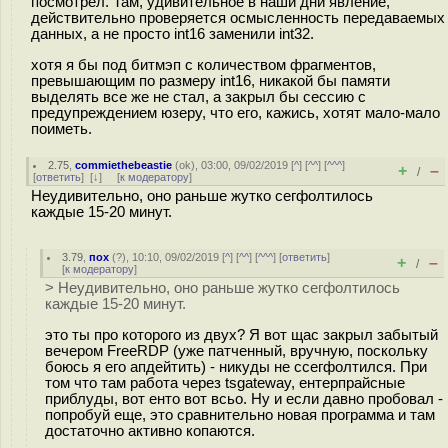
посмотрел. Там, удивительное в наши дни явление,
действительно проверяется осмысленность передаваемых
данных, а не просто int16 заменили int32.
хотя я бы под битмэп с количеством фрагментов,
превышающим по размеру int16, никакой бы памяти
выделять все же не стал, а закрыл бы сессию с
предупреждением юзеру, что его, кажись, хотят мало-мало
поиметь.
2.75
,
commiethebeastie
(
ok
), 03:00, 09/02/2019 [
^
] [
^^
] [
^^^
]
+
–
/
[
ответить
]
[
↓
] [
к модератору
]
Неудивительно, оно раньше жутко сегфолтилось
каждые 15-20 минут.
3.79
,
пох
(
?
), 10:10, 09/02/2019 [
^
] [
^^
] [
^^^
] [
ответить
]
+
–
/
[
к модератору
]
> Неудивительно, оно раньше жутко сегфолтилось
каждые 15-20 минут.
это ты про которого из двух? Я вот щас закрыл забытый
вечером FreeRDP (уже патченный, вручную, поскольку
боюсь я его апдейтить) - никуды не ссегфолтился. При
том что там работа через tsgateway, ентерпрайсные
приблуды, вот енто вот всьо. Ну и если давно пробовал -
попробуй еще, это сравнительно новая программа и там
достаточно активно копаются.