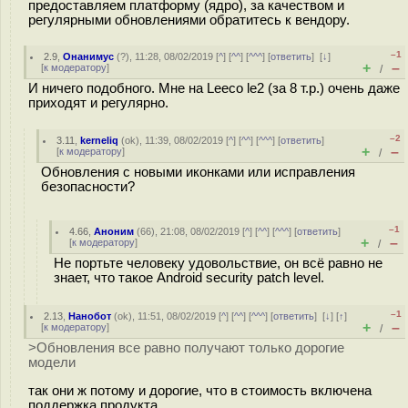
предоставляем платформу (ядро), за качеством и
регулярными обновлениями обратитесь к вендору.
–1
2.9
,
Онанимус
(
?
), 11:28, 08/02/2019 [
^
] [
^^
] [
^^^
] [
ответить
]
[
↓
]
+
–
[
к модератору
]
/
И ничего подобного. Мне на Leeco le2 (за 8 т.р.) очень даже
приходят и регулярно.
–2
3.11
,
kerneliq
(
ok
), 11:39, 08/02/2019 [
^
] [
^^
] [
^^^
] [
ответить
]
+
–
[
к модератору
]
/
Обновления с новыми иконками или исправления
безопасности?
–1
4.66
,
Аноним
(
66
), 21:08, 08/02/2019 [
^
] [
^^
] [
^^^
] [
ответить
]
+
–
[
к модератору
]
/
Не портьте человеку удовольствие, он всё равно не
знает, что такое Android security patch level.
–1
2.13
,
Нанобот
(
ok
), 11:51, 08/02/2019 [
^
] [
^^
] [
^^^
] [
ответить
]
[
↓
] [
↑
]
+
–
[
к модератору
]
/
>Обновления все равно получают только дорогие
модели
так они ж потому и дорогие, что в стоимость включена
поддержка продукта