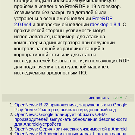
станции, подконтрольной злоумышленнику. 6
проблем выявлено во FreeRDP и 19 в rdesktop.
Уязвимости без раскрытия деталей были
устранены в осеннем обновлении
FreeRDP
2.0.0rc4
и январском обновлении
rdesktop 1.8.4
. С
практической стороны уязвимости могут
использоваться, например, для атаки на
компьютеры администратора при получении
контроля за одной из рабочих станций в
корпоративной сети, или для атак на
исследователей безопасности, использующих RDP
для подключения к виртуальной машине с
исследуемым вредоносным ПО.
+
–
исправить
/
+20
OpenNews: В 22 приложениях, загруженных из Google
Play более 2 млн раз, выявлен вредоносный код
OpenNews: Google планирует обязать OEM-
производителей выпускать обновления безопасности
для Android-устройств
OpenNews: Серия критических уязвимостей в Android
OpenNews: В Android и старых ядрах Linux устранена