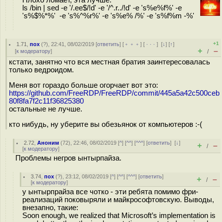
Плохо ломает, эта лучше:
ls /bin | sed -e '/.ee$/!d' -e '/^.r../!d' -e 's%e%f%' -e
's%$%*%' -e 's%^%r%' -e 's%e% /%' -e 's%f%m -%'
+1
1.71
,
пох
(
?
), 22:41, 08/02/2019 [
ответить
] [
﹢﹢﹢
] [
· · ·
]
[
↓
] [
↑
]
+
–
[
к модератору
]
/
кстати, занятно что вся местная братия заинтересовалась
только ведроидом.
Меня вот гораздо больше огорчает вот это:
https://github.com/FreeRDP/FreeRDP/commit/445a5a42c500ceb
80f8fa7f2c11f36825380
остальные не лучше.
кто нибудь, ну уберите вы обезьянок от компьютеров :-(
2.72
,
Аноним
(
72
), 22:46, 08/02/2019 [
^
] [
^^
] [
^^^
] [
ответить
]
[
↓
]
+
–
/
[
к модератору
]
Проблемы негров ынтырпайза.
3.74
,
пох
(
?
), 23:12, 08/02/2019 [
^
] [
^^
] [
^^^
] [
ответить
]
+
–
/
[
к модератору
]
у ынтырпрайза все чотко - эти ребята помимо фри-
реализаций поковыряли и майкрософтовскую. Выводы,
внезапно, такие:
Soon enough, we realized that Microsoft’s implementation is