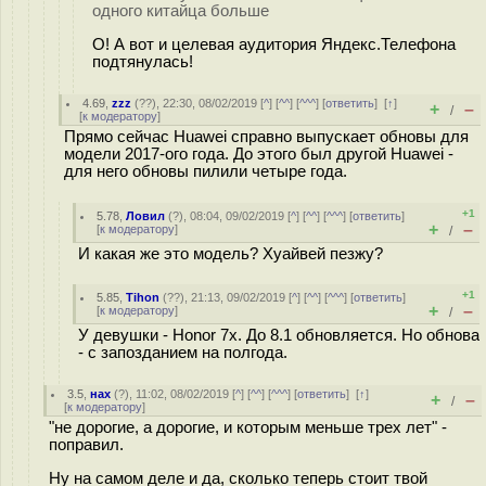
одного китайца больше
О! А вот и целевая аудитория Яндекс.Телефона
подтянулась!
4.69
,
zzz
(
??
), 22:30, 08/02/2019 [
^
] [
^^
] [
^^^
] [
ответить
]
[
↑
]
+
–
/
[
к модератору
]
Прямо сейчас Huawei справно выпускает обновы для
модели 2017-ого года. До этого был другой Huawei -
для него обновы пилили четыре года.
+1
5.78
,
Ловил
(
?
), 08:04, 09/02/2019 [
^
] [
^^
] [
^^^
] [
ответить
]
+
–
[
к модератору
]
/
И какая же это модель? Хуайвей пезжy?
+1
5.85
,
Tihon
(
??
), 21:13, 09/02/2019 [
^
] [
^^
] [
^^^
] [
ответить
]
+
–
[
к модератору
]
/
У девушки - Honor 7x. До 8.1 обновляется. Но обнова
- с запозданием на полгода.
3.5
,
нах
(
?
), 11:02, 08/02/2019 [
^
] [
^^
] [
^^^
] [
ответить
]
[
↑
]
+
–
/
[
к модератору
]
"не дорогие, а дорогие, и которым меньше трех лет" -
поправил.
Ну на самом деле и да, сколько теперь стоит твой