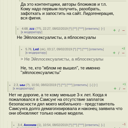
Да это контентщики, авторы бложиков и т.п.
Кому надо первым получить, разобрать,
зафоткать и запостить на сайт. Лидогенерация,
вся фигня.
4.68
,
zzz
(
??
), 22:27, 08/02/2019 [
^
] [
^^
] [
^^^
] [
ответить
]
[
↑
]
+
–
/
[
к модератору
]
Не Эйплосексуалисты, а яблосексуалы
+2
5.76
,
Led
(
ok
), 03:17, 09/02/2019 [
^
] [
^^
] [
^^^
] [
ответить
]
+
–
[
к модератору
]
/
> Не Эйплосексуалисты, а яблосексуалы
Не, те, кто "яблом не вышел", те именно
"эйплосексуалисты"
+1
2.3
,
ыы
(
?
), 10:50, 08/02/2019 [
^
] [
^^
] [
^^^
] [
ответить
]
[
↓
] [
↑
]
+
–
[
к модератору
]
/
Нет не дорогие, а те кому меньше 3-х лет. Когда я
пожаловался в Самсунг на отсутствие заплаток
безопасности дял моего мобильного - представитель
Самсунга долго демагогизировала и наконец заявила что
они обновляют только новые модели.
–1
3.4
,
Аноним
(
1
), 10:54, 08/02/2019 [
^
] [
^^
] [
^^^
] [
ответить
]
[
↓
]