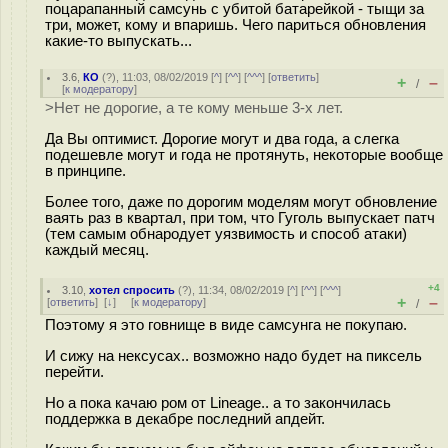
поцарапанный самсунь с убитой батарейкой - тыщи за
три, может, кому и впаришь. Чего париться обновления
какие-то выпускать...
3.6
,
КО
(
?
), 11:03, 08/02/2019 [
^
] [
^^
] [
^^^
] [
ответить
]
+
–
/
[
к модератору
]
>Нет не дорогие, а те кому меньше 3-х лет.
Да Вы оптимист. Дорогие могут и два года, а слегка
подешевле могут и года не протянуть, некоторые вообще
в принципе.
Более того, даже по дорогим моделям могут обновление
ваять раз в квартал, при том, что Гуголь выпускает патч
(тем самым обнародует уязвимость и способ атаки)
каждый месяц.
+4
3.10
,
хотел спросить
(
?
), 11:34, 08/02/2019 [
^
] [
^^
] [
^^^
]
+
–
[
ответить
]
[
↓
] [
к модератору
]
/
Поэтому я это говнище в виде самсунга не покупаю.
И сижу на нексусах.. возможно надо будет на пиксель
перейти.
Но а пока качаю ром от Lineage.. а то закончилась
поддержка в декабре последний апдейт.