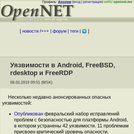
Профиль:
Аноним
(
вход
|
регистрация
)
неRU
opennet.me
[
новости
/
+++
|
форум
|
теги
|
]
Уязвимости в Android, FreeBSD,
rdesktop и FreeRDP
08.02.2019 09:51 (MSK)
Несколько недавно анонсированных опасных
уязвимостей:
Опубликован
февральский набор исправлений
проблем с безопасностью для платформы Android,
в котором устранены 42 уязвимости. 11 проблемам
присвоен критический уровень опасности.