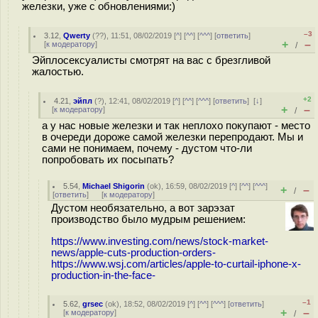
железки, уже с обновлениями:)
–3
3.12
,
Qwerty
(
??
), 11:51, 08/02/2019 [
^
] [
^^
] [
^^^
] [
ответить
]
+
–
[
к модератору
]
/
Эйплосексуалисты смотрят на вас с брезгливой
жалостью.
+2
4.21
,
эйпл
(
?
), 12:41, 08/02/2019 [
^
] [
^^
] [
^^^
] [
ответить
]
[
↓
]
+
–
[
к модератору
]
/
а у нас новые железки и так неплохо покупают - место
в очереди дороже самой железки перепродают. Мы и
сами не понимаем, почему - дустом что-ли
попробовать их посыпать?
5.54
,
Michael Shigorin
(
ok
), 16:59, 08/02/2019 [
^
] [
^^
] [
^^^
]
+
–
/
[
ответить
]
[
к модератору
]
Дустом необязательно, а вот зарэзат
производство было мудрым решением:
https://www.investing.com/news/stock-market-
news/apple-cuts-production-orders-
https://www.wsj.com/articles/apple-to-curtail-iphone-x-
production-in-the-face-
–1
5.62
,
grsec
(
ok
), 18:52, 08/02/2019 [
^
] [
^^
] [
^^^
] [
ответить
]
+
–
[
к модератору
]
/