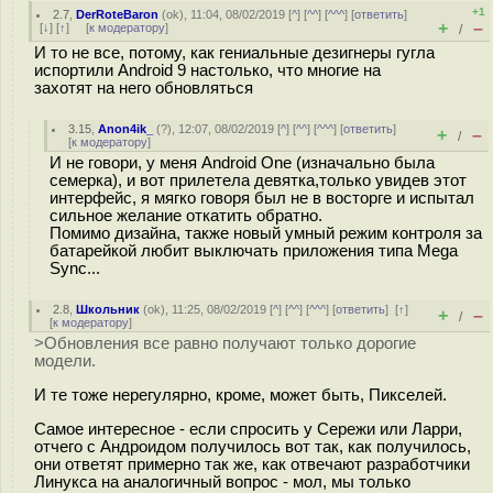
+1
2.7
,
DerRoteBaron
(
ok
), 11:04, 08/02/2019 [
^
] [
^^
] [
^^^
] [
ответить
]
+
–
[
↓
] [
↑
] [
к модератору
]
/
И то не все, потому, как гениальные дезигнеры гугла
испортили Android 9 настолько, что многие на
захотят на него обновляться
3.15
,
Anon4ik_
(
?
), 12:07, 08/02/2019 [
^
] [
^^
] [
^^^
] [
ответить
]
+
–
/
[
к модератору
]
И не говори, у меня Android One (изначально была
семерка), и вот прилетела девятка,только увидев этот
интерфейс, я мягко говоря был не в восторге и испытал
сильное желание откатить обратно.
Помимо дизайна, также новый умный режим контроля за
батарейкой любит выключать приложения типа Mega
Sync...
2.8
,
Школьник
(
ok
), 11:25, 08/02/2019 [
^
] [
^^
] [
^^^
] [
ответить
]
[
↑
]
+
–
/
[
к модератору
]
>Обновления все равно получают только дорогие
модели.
И те тоже нерегулярно, кроме, может быть, Пикселей.
Самое интересное - если спросить у Сережи или Ларри,
отчего с Андроидом получилось вот так, как получилось,
они ответят примерно так же, как отвечают разработчики
Линукса на аналогичный вопрос - мол, мы только