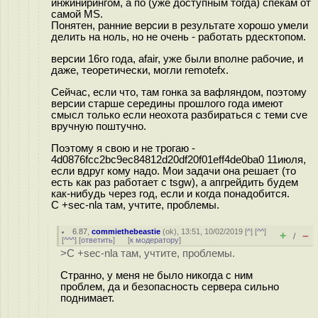
инжинирингом, а по (уже доступным тогда) спекам от
самой MS.
Понятен, ранние версии в результате хорошо умели
делить на ноль, но не очень - работать рдесктопом.
версии 16го года, afair, уже были вполне рабочие, и
даже, теоретически, могли remotefx.
Сейчас, если что, там гонка за вафляндом, поэтому
версии старше середины прошлого года имеют
смысл только если неохота разбираться с теми cve
вручную поштучно.
Поэтому я свою и не трогаю -
4d0876fcc2bc9ec84812d20df20f01eff4de0ba0 11июля,
если вдруг кому надо. Мои задачи она решает (то
есть как раз работает с tsgw), а апгрейдить будем
как-нибудь через год, если и когда понадобится.
С +sec-nla там, учтите, проблемы.
6.87
,
commiethebeastie
(
ok
), 13:51, 10/02/2019 [
^
] [
^^
]
+
–
/
[
^^^
] [
ответить
]
[
к модератору
]
>С +sec-nla там, учтите, проблемы.
Странно, у меня не было никогда с ним
проблем, да и безопасность сервера сильно
поднимает.