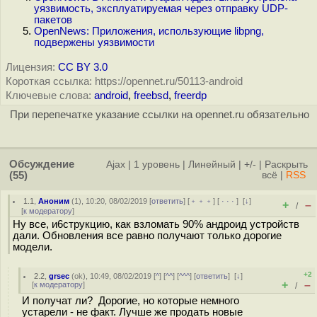
уязвимость, эксплуатируемая через отправку UDP-
пакетов
OpenNews: Приложения, использующие libpng,
подвержены уязвимости
Лицензия:
CC BY 3.0
Короткая ссылка: https://opennet.ru/50113-android
Ключевые слова:
android
,
freebsd
,
freerdp
При перепечатке указание ссылки на opennet.ru обязательно
Обсуждение
Ajax
|
1 уровень
|
Линейный
|
+/-
|
Раскрыть
(55)
всё
|
RSS
1.1
,
Аноним
(
1
), 10:20, 08/02/2019 [
ответить
] [
﹢﹢﹢
] [
· · ·
]
[
↓
]
+
–
/
[
к модератору
]
Ну все, и6струкцию, как взломать 90% андроид устройств
дали. Обновления все равно получают только дорогие
модели.
+2
2.2
,
grsec
(
ok
), 10:49, 08/02/2019 [
^
] [
^^
] [
^^^
] [
ответить
]
[
↓
]
+
–
[
к модератору
]
/
И получат ли? Дорогие, но которые немного
устарели - не факт. Лучше же продать новые