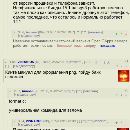
от версии прошивки и телефона зависит.
Неофициальные билды 15.1 на sgs3 работают именно
так же плохо как описано. Линейж дропнул этот телефон,
самое последнее, что осталось и нормально работает
14.1
3.86
,
Аноним
(
86
), 09:00, 10/02/2019 [
^
] [
^^
] [
^^^
] [
ответить
]
+
–
/
[
к модератору
]
Наверное устанавливали стоковый вариант Open GApps Камера
работает, если постав...
большой текст свёрнут,
показать
–1
1.64
,
VINRARUS
(
ok
), 20:13, 08/02/2019 [
ответить
] [
﹢﹢﹢
] [
· · ·
]
[
↓
]
+
–
[
↑
] [
к модератору
]
/
Кинте мануал для оформления png, пойду банк
взломаю...
+1
2.67
,
Ananan
(
?
), 22:08, 08/02/2019 [
^
] [
^^
] [
^^^
] [
ответить
]
+
–
[
к модератору
]
/
format c:
универсальная команда для взлома
3.84
,
VINRARUS
(
ok
), 16:50, 09/02/2019 [
^
] [
^^
] [
^^^
] [
ответить
]
+
–
/
[
к модератору
]