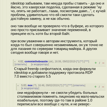
rdesktop забываем, там некуда пробы ставить - да оно и
йасно, это хакерская поделка, сделанная в режиме "ну
чо, опять не работает...тааак, посмотрим дамп...", с кучей
проблем, удивительно что ей смогли таки сделать
достойную замену, а не как обычно.
оно там вообще не проверяло что в буфере, из которого
оно просто присваивает значение переменной, в
принципе есть хотя бы второй байт.
при всем уважении к авторам инструмента, который
когда-то был совершенно незаменимым, он уж точно не
для лазания по серверам товарищ-майора. А других
сегодня вообще говоря и нет.
4.82
,
commiethebeastie
(
ok
), 16:06, 09/02/2019 [
^
] [
^^
] [
^^^
]
+
–
/
[
ответить
]
[
к модератору
]
Старый freerdp сегфолтился, когда они форкнули
rdesktop и добавили поддержку протокола RDP
7.0 вместо старого 5.5
5.83
,
пох
(
?
), 16:46, 09/02/2019 [
^
] [
^^
] [
^^^
] [
ответить
]
+
–
/
[
к модератору
]
они недофоркнули - не смогли убедить больных
столманизмом поменять лицензию на мало-мальски
юзабельную, поэтому где-то там в районе 1.0
переписали все вообще с нуля, и не реверс-