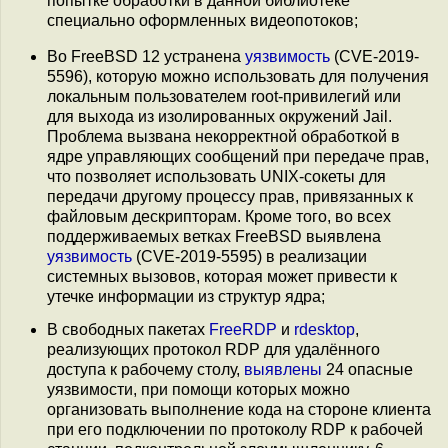
попытке обработки в данной библиотеке
специально оформленных видеопотоков;
Во FreeBSD 12 устранена
уязвимость
(CVE-2019-
5596), которую можно использовать для получения
локальным пользователем root-привилегий или
для выхода из изолированных окружений Jail.
Проблема вызвана некорректной обработкой в
ядре управляющих сообщений при передаче прав,
что позволяет использовать UNIX-сокеты для
передачи другому процессу прав, привязанных к
файловым дескрипторам. Кроме того, во всех
поддерживаемых ветках FreeBSD выявлена
уязвимость
(CVE-2019-5595) в реализации
системных вызовов, которая может привести к
утечке информации из структур ядра;
В свободных пакетах
FreeRDP
и
rdesktop
,
реализующих протокол RDP для удалённого
доступа к рабочему столу,
выявлены
24 опасные
уязвимости, при помощи которых можно
организовать выполнение кода на стороне клиента
при его подключении по протоколу RDP к рабочей