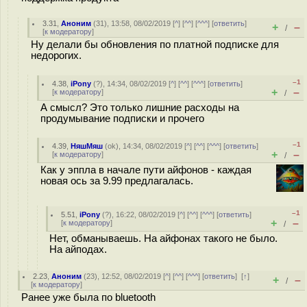
3.31
,
Аноним
(
31
), 13:58, 08/02/2019 [
^
] [
^^
] [
^^^
] [
ответить
]
+
–
/
[
к модератору
]
Ну делали бы обновления по платной подписке для
недорогих.
–1
4.38
,
iPony
(
?
), 14:34, 08/02/2019 [
^
] [
^^
] [
^^^
] [
ответить
]
+
–
[
к модератору
]
/
А смысл? Это только лишние расходы на
продумывание подписки и прочего
–1
4.39
,
НяшМяш
(
ok
), 14:34, 08/02/2019 [
^
] [
^^
] [
^^^
] [
ответить
]
+
–
[
к модератору
]
/
Как у эппла в начале пути айфонов - каждая
новая ось за 9.99 предлагалась.
–1
5.51
,
iPony
(
?
), 16:22, 08/02/2019 [
^
] [
^^
] [
^^^
] [
ответить
]
+
–
[
к модератору
]
/
Нет, обманываешь. На айфонах такого не было.
На айподах.
2.23
,
Аноним
(
23
), 12:52, 08/02/2019 [
^
] [
^^
] [
^^^
] [
ответить
]
[
↑
]
+
–
/
[
к модератору
]
Ранее уже была по bluetooth