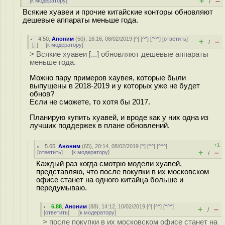
+
–
[
к модератору
]
/
Всякие хуавеи и прочие китайские конторы обновляют
дешевые аппараты меньше года.
4.50
,
Аноним
(
50
), 16:16, 08/02/2019 [
^
] [
^^
] [
^^^
] [
ответить
]
+
–
/
[
↓
] [
к модератору
]
> Всякие хуавеи [...] обновляют дешевые аппараты
меньше года.
Можно пару примеров хаувея, которые были
выпущены в 2018-2019 и у которых уже не будет
обнов?
Если не сможете, то хотя бы 2017.
Планирую купить хуавей, и вроде как у них одна из
лучших поддержек в плане обновлений.
+1
5.65
,
Аноним
(
65
), 20:14, 08/02/2019 [
^
] [
^^
] [
^^^
]
+
–
[
ответить
]
[
к модератору
]
/
Каждый раз когда смотрю модели хуавей,
представляю, что после покупки в их московском
офисе станет на одного китайца больше и
передумываю.
6.88
,
Аноним
(
88
), 14:12, 10/02/2019 [
^
] [
^^
] [
^^^
]
+
–
/
[
ответить
]
[
к модератору
]
> после покупки в их московском офисе станет на