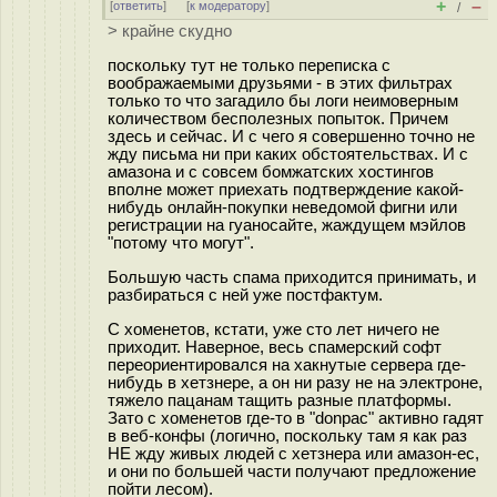
+
–
[
ответить
]
[
к модератору
]
/
> крайне скудно
поскольку тут не только переписка с
воображаемыми друзьями - в этих фильтрах
только то что загадило бы логи неимоверным
количеством бесполезных попыток. Причем
здесь и сейчас. И с чего я совершенно точно не
жду письма ни при каких обстоятельствах. И с
амазона и с совсем бомжатских хостингов
вполне может приехать подтверждение какой-
нибудь онлайн-покупки неведомой фигни или
регистрации на гуаносайте, жаждущем мэйлов
"потому что могут".
Большую часть спама приходится принимать, и
разбираться с ней уже постфактум.
С хоменетов, кстати, уже сто лет ничего не
приходит. Наверное, весь спамерский софт
переориентировался на хакнутые сервера где-
нибудь в хетзнере, а он ни разу не на электроне,
тяжело пацанам тащить разные платформы.
Зато с хоменетов где-то в "donpac" активно гадят
в веб-конфы (логично, поскольку там я как раз
НЕ жду живых людей с хетзнера или амазон-ec,
и они по большей части получают предложение
пойти лесом).