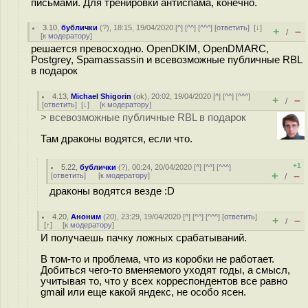
письмами. Для тренировки антиспама, конечно.
3.10
,
бублички
(
?
), 18:15, 19/04/2020 [
^
] [
^^
] [
^^^
] [
ответить
]
[
↓
]
+
–
/
[
к модератору
]
решается превосходно. OpenDKIM, OpenDMARC,
Postgrey, Spamassassin и всевозможные публичные RBL
в подарок
4.13
,
Michael Shigorin
(
ok
), 20:02, 19/04/2020 [
^
] [
^^
] [
^^^
]
+
–
/
[
ответить
]
[
↓
] [
к модератору
]
> всевозможные публичные RBL в подарок
Там драконы водятся, если что.
+1
5.22
,
бублички
(
?
), 00:24, 20/04/2020 [
^
] [
^^
] [
^^^
]
+
–
[
ответить
]
[
к модератору
]
/
драконы водятся везде :D
4.20
,
Аноним
(
20
), 23:29, 19/04/2020 [
^
] [
^^
] [
^^^
] [
ответить
]
+
–
/
[
↑
] [
к модератору
]
И получаешь пачку ложных срабатываний.
В том-то и проблема, что из коробки не работает.
Добиться чего-то вменяемого уходят годы, а смысл,
учитывая то, что у всех корреспондентов все равно
gmail или еще какой яндекс, не особо ясен.