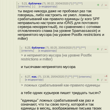
5.21
,
бублички
(
?
), 00:22, 20/04/2020 [
^
] [
^^
] [
^^^
]
+
–
/
[
ответить
]
[
↓
] [
к модератору
]
ты видно никогда даже не пробовал раз так
говоришь, либо настроить не умел. ложных
срабатываний как-правило единицы (у кого SPF
неправильно настроен или rDNS для почтового
сервера некорректный), по сравнению с сотнями
отловленного спама (на уровне Spamassassin) и
непринятого мусора (на уровне Postfix restrictions и
milter)
6.23
,
бублички
(
?
), 00:25, 20/04/2020 [
^
] [
^^
] [
^^^
]
+
–
/
[
ответить
]
[
к модератору
]
> и непринятого мусора (на уровне Postfix
restrictions и milter)
и тысячами непринятого мусора
–4
6.27
,
нах.
(
?
), 13:36, 20/04/2020 [
^
] [
^^
] [
^^^
] [
ответить
]
+
–
[
к модератору
]
/
> ложных срабатываний как-правило единицы
а тебе одних курьеров пишет тридцать тысяч?
"единицы" ложных срабатываний как раз и
означают, что ты свою почту, которой и так
единицы в месяц, воображаемые письма твоих