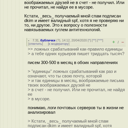
воображаемых друзей не в счет - не получил. Или
не прочитал, не найдя ее в мусоре.
Кстати, _весь_ получаемый мной спам подписан
dkim и имеет валидный spf, хотя я не проверяю ни
то, ни другое. Это к вопросу о полезности
навязываемых гуглем антитехнологий.
7.31
,
бублички
(
?
), 14:12, 20/04/2020 [
^
] [
^^
] [
^^^
]
+
–
/
[
ответить
]
[
к модератору
]
>> ложных срабатываний как-правило единицы
> а тебе одних курьеров пишет тридцать тысяч?
писем 300-500 в месяц в обоих направлениях
> "единицы" ложных срабатываний как раз и
означают, что ты свою почту, которой
> и так единицы в месяц, воображаемые письма
твоих воображаемых друзей не
> в счет - не получил. Или не прочитал, не найдя
ее
> в мусоре.
понимаю, логи почтовых серверов ты в жизни не
анализировал
> Кстати, _весь_ получаемый мной спам
подписан dkim и имеет валидный spf, хотя