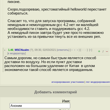
пихоне.
Скоро,подозреваю, хрестоматийный helloworld перестанет
собираться.
Спасает то, что для запуска программы, собранной
немодным и немолодежным gcc 4.2 нет ни малейшей
необходимости ставить и поддерживать gcc 4.2.
А немодный пихон завтра будет уже просто невозможно
установить из-за привычки тянуть все из внешних реп.
1.46
,
MSCNualm
(
?
), 09:30, 02/03/2021 [
ответить
] [
﹢﹢﹢
] [
· · ·
]
[
↑
]
+
–
/
[
к модератору
]
Самым дорогим, но самым быстрым является способ
доставки по воздуху. Но если пункт доставки
расположен на большом удалении от Китая в целом
экономически такой способ является оправданным.
игнорирование участников
|
лог модерирования
Добавить комментарий
Имя: