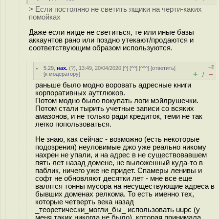
> Если постоянно не светить ящики на черти-каких
помойках
Даже если нигде не светиться, те или иные базы
аккаунтов рано или поздно утекают/продаются и
соответствующим образом используются.
–2
5.29
,
нах.
(
?
), 13:49, 20/04/2020 [
^
] [
^^
] [
^^^
] [
ответить
]
+
–
[
к модератору
]
/
раньше было модно воровать адресные книги
корпоративных аутглюков.
Потом модно было покупать логи мэйлрушечки.
Потом стали тырить учетные записи со всяких
амазонов, и не только ради кредиток, теми не так
легко попользоваться.
Не знаю, как сейчас - возможно (есть некоторые
подозрения) неуловимые джо уже реально никому
нахрен не упали, и на адрес в не существовавшем
пять лет назад домене, не выложенный куда-то в
паблик, ничего уже не придет. Спамеры ленивы и
софт не обновляют десятки лет - мне все еще
валятся тонны мусора на несуществующие адреса в
бывших доменах релкома. То есть именно тех,
которые четверть века назад
_теоретически_могли_бы_ использовать uupc (у
меня таких никогда не было), которая принимала