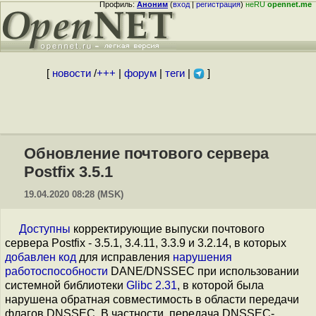
Профиль:
Аноним
(
вход
|
регистрация
)
неRU
opennet.me
[
новости
/
+++
|
форум
|
теги
|
]
Обновление почтового сервера
Postfix 3.5.1
19.04.2020 08:28 (MSK)
Доступны
корректирующие выпуски почтового
сервера Postfix - 3.5.1, 3.4.11, 3.3.9 и 3.2.14, в которых
добавлен код
для исправления
нарушения
работоспособности
DANE/DNSSEC при использовании
системной библиотеки
Glibc 2.31
, в которой была
нарушена обратная совместимость в области передачи
флагов DNSSEC. В частности, передача DNSSEC-