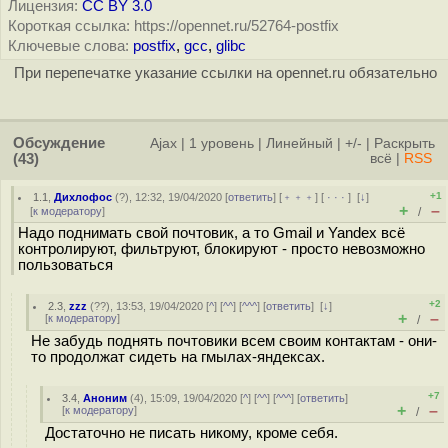
Лицензия:
CC BY 3.0
Короткая ссылка: https://opennet.ru/52764-postfix
Ключевые слова:
postfix
,
gcc
,
glibc
При перепечатке указание ссылки на opennet.ru обязательно
Обсуждение
Ajax
|
1 уровень
|
Линейный
|
+/-
|
Раскрыть
(43)
всё
|
RSS
+1
1.1
,
Дихлофос
(
?
), 12:32, 19/04/2020 [
ответить
] [
﹢﹢﹢
] [
· · ·
]
[
↓
]
+
–
[
к модератору
]
/
Надо поднимать свой почтовик, а то Gmail и Yandex всё
контролируют, фильтруют, блокируют - просто невозможно
пользоваться
+2
2.3
,
zzz
(
??
), 13:53, 19/04/2020 [
^
] [
^^
] [
^^^
] [
ответить
]
[
↓
]
+
–
[
к модератору
]
/
Не забудь поднять почтовики всем своим контактам - они-
то продолжат сидеть на гмылах-яндексах.
+7
3.4
,
Аноним
(
4
), 15:09, 19/04/2020 [
^
] [
^^
] [
^^^
] [
ответить
]
+
–
[
к модератору
]
/
Достаточно не писать никому, кроме себя.