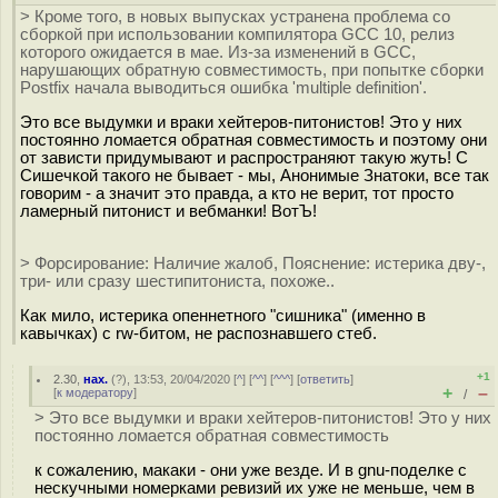
> Кроме того, в новых выпусках устранена проблема со
сборкой при использовании компилятора GCC 10, релиз
которого ожидается в мае. Из-за изменений в GCC,
нарушающих обратную совместимость, при попытке сборки
Postfix начала выводиться ошибка 'multiple definition'.
Это все выдумки и враки хейтеров-питонистов! Это у них
постоянно ломается обратная совместимость и поэтому они
от зависти придумывают и распространяют такую жуть! C
Сишечкой такого не бывает - мы, Анонимые Знатоки, все так
говорим - а значит это правда, а кто не верит, тот просто
ламерный питонист и вебманки! ВотЪ!
> Форсирование: Наличие жалоб, Пояснение: истерика дву-,
три- или сразу шестипитониста, похоже..
Как мило, истерика опеннетного "сишника" (именно в
кавычках) с rw-битом, не распознавшего стеб.
+1
2.30
,
нах.
(
?
), 13:53, 20/04/2020 [
^
] [
^^
] [
^^^
] [
ответить
]
+
–
[
к модератору
]
/
> Это все выдумки и враки хейтеров-питонистов! Это у них
постоянно ломается обратная совместимость
к сожалению, макаки - они уже везде. И в gnu-поделке с
нескучными номерками ревизий их уже не меньше, чем в