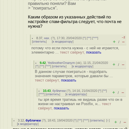
правильно поняли? Вам
> "поиграться".
Каким образом из указанных действий по
настройке спам-фильтра следует, что почта не
нужна?
–2
8.37
,
нах.
(
?
), 17:30, 20/04/2020 [
^
] [
^^
] [
^^^
]
+
–
[
ответить
]
[
к модератору
]
/
потому что если почта нужна - с ней не играются,
элементарно ...
текст свёрнут,
показать
9.42
,
YetAnotherOnanym
(
ok
), 11:15, 21/04/2020
+
–
/
[
^
] [
^^
] [
^^^
] [
ответить
]
[
к модератору
]
В данном случае поиграться - подобрать
значения параметров, которые давали бы ...
текст свёрнут,
показать
10.43
,
бублички
(
?
), 14:16, 21/04/2020 [
^
] [
^^
]
+
–
/
[
^^^
] [
ответить
]
[
к модератору
]
ты зря время тратишь не видишь разве что он в
жизни не настраивал ни Postfix, н...
текст
свёрнут,
показать
3.12
,
бублички
(
?
), 18:43, 19/04/2020 [
^
] [
^^
] [
^^^
] [
ответить
]
[
↑
]
+
–
/
[
к модератору
]