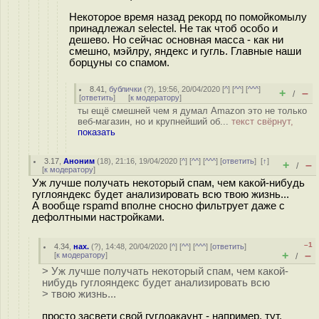
Некоторое время назад рекорд по помойкомылу
принадлежал selectel. Не так чтоб особо и
дешево. Но сейчас основная масса - как ни
смешно, мэйлру, яндекс и гугль. Главные наши
борцуны со спамом.
8.41
,
бублички
(
?
), 19:56, 20/04/2020 [
^
] [
^^
] [
^^^
]
+
–
/
[
ответить
]
[
к модератору
]
ты ещё смешней чем я думал Amazon это не только
веб-магазин, но и крупнейший об...
текст свёрнут,
показать
3.17
,
Аноним
(
18
), 21:16, 19/04/2020 [
^
] [
^^
] [
^^^
] [
ответить
]
[
↑
]
+
–
/
[
к модератору
]
Уж лучше получать некоторый спам, чем какой-нибудь
гуглояндекс будет анализировать всю твою жизнь...
А вообще rspamd вполне сносно фильтрует даже с
дефолтными настройками.
–1
4.34
,
нах.
(
?
), 14:48, 20/04/2020 [
^
] [
^^
] [
^^^
] [
ответить
]
+
–
[
к модератору
]
/
> Уж лучше получать некоторый спам, чем какой-
нибудь гуглояндекс будет анализировать всю
> твою жизнь...
просто засвети свой гуглоакаунт - например, тут.