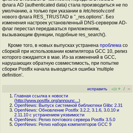
флага AD (authenticated data) стала производиться не по
умолчанию, а только при указании в /etc/resolv.conf
нового флага RES_TRUSTAD в "_res.options". Без
изменения настроек установленный DNS-сервером AD-
флаг перестал передаваться приложениям,
вызывающим функции, подобные res_search().
Кроме того, в новых выпусках устранена
проблема
со
сборкой при использовании компилятора GCC 10, релиз
которого ожидается в мае. Из-за изменений в GCC,
нарушающих обратную совместимость, при попытке
сборки Postfix начала выводиться ошибка 'multiple
definition'.
+
–
исправить
/
+13
Главная ссылка к новости
(
http://www.postfix.org/announc...
)
OpenNews: Выпуск системной библиотеки Glibc 2.31
OpenNews: Обновление Postfix 3.2.2, 3.1.6, 3.0.10 и
2.11.10 с устранением уязвимости
OpenNews: Релиз почтового сервера Postfix 3.5.0
OpenNews: Релиз набора компиляторов GCC 9