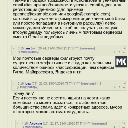
так-же в подарок возможность использовать уникальный
email alias при необходимости указать email адрес для
регистрации где-либо (для примера
opennet@example.com или google@example.com),
который в случае чего (компрометации клиентской базы
или просто попадания в неугодную рассылку) легко
можно удалить/изменить чтоб не получать спам. уже
вторую декаду пользуюсь личным почтовым сервером
вместо Gmail и подобных
–2
3.15
,
xm
(
ok
), 20:24, 19/04/2020 [
^
] [
^^
] [
^^^
] [
ответить
]
+
–
[
к модератору
]
/
Мои почтовые серверы фильтруют почту
существенно эффективнее и с куда как меньшим
количеством ошибок классификации, чем сервисы
Гугла, Майкрософта, Яндекса и т.п.
–3
3.16
,
Lex
(
??
), 21:03, 19/04/2020 [
^
] [
^^
] [
^^^
] [
ответить
]
[
↓
]
+
–
[
к модератору
]
/
Тонну ли ?
Если постоянно не светить ящики на черти-каких
помойках, то может оказаться, что абсолютное
большинство спама идёт с конкретных адресов, мусор
от которых можно автоматом удалять..
+2
4.18
,
Аноним
(
18
), 21:17, 19/04/2020 [
^
] [
^^
] [
^^^
] [
ответить
]
+
–
[
к модератору
]
/