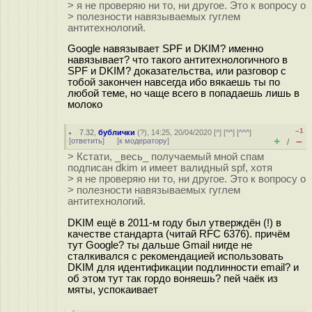
> я не проверяю ни то, ни другое. Это к вопросу о
> полезности навязываемых гуглем
антитехнологий.
Google навязывает SPF и DKIM? именно
навязывает? что такого антитехнологичного в
SPF и DKIM? доказательства, или разговор с
тобой закончен навсегда ибо вякаешь ты по
любой теме, но чаще всего в попадаешь лишь в
молоко
–1
7.32
,
бублички
(
?
), 14:25, 20/04/2020 [
^
] [
^^
] [
^^^
]
+
–
[
ответить
]
[
к модератору
]
/
> Кстати, _весь_ получаемый мной спам
подписан dkim и имеет валидный spf, хотя
> я не проверяю ни то, ни другое. Это к вопросу о
> полезности навязываемых гуглем
антитехнологий.
DKIM ещё в 2011-м году был утверждён (!) в
качестве стандарта (читай RFC 6376). причём
тут Google? ты дальше Gmail нигде не
сталкивался с рекомендацией использовать
DKIM для идентификации подлинности email? и
об этом тут так гордо воняешь? пей чаёк из
мяты, успокаивает