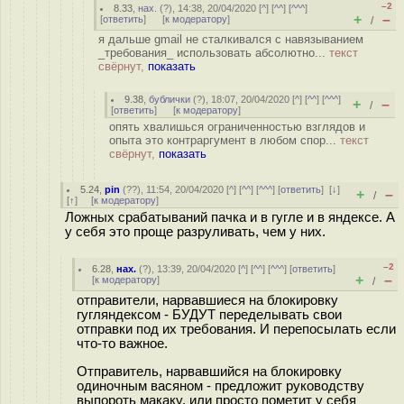
–2
8.33
,
нах.
(
?
), 14:38, 20/04/2020 [
^
] [
^^
] [
^^^
]
+
–
[
ответить
]
[
к модератору
]
/
я дальше gmail не сталкивался с навязыванием
_требования_ использовать абсолютно...
текст
свёрнут,
показать
9.38
,
бублички
(
?
), 18:07, 20/04/2020 [
^
] [
^^
] [
^^^
]
+
–
/
[
ответить
]
[
к модератору
]
опять хвалишься ограниченностью взглядов и
опыта это контраргумент в любом спор...
текст
свёрнут,
показать
5.24
,
pin
(
??
), 11:54, 20/04/2020 [
^
] [
^^
] [
^^^
] [
ответить
]
[
↓
]
+
–
/
[
↑
] [
к модератору
]
Ложных срабатываний пачка и в гугле и в яндексе. А
у себя это проще разруливать, чем у них.
–2
6.28
,
нах.
(
?
), 13:39, 20/04/2020 [
^
] [
^^
] [
^^^
] [
ответить
]
+
–
[
к модератору
]
/
отправители, нарвавшиеся на блокировку
гугляндексом - БУДУТ переделывать свои
отправки под их требования. И перепосылать если
что-то важное.
Отправитель, нарвавшийся на блокировку
одиночным васяном - предложит руководству
выпороть макаку, или просто пометит у себя