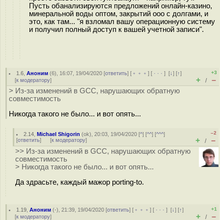
Пусть обанализируются предложений онлайн-казино,
минеральной воды оптом, закрытий ооо с долгами, и
это, как там... "я взломал вашу операционную систему
и получил полный доступ к вашей учетной записи".
+3
1.6
,
Аноним
(
6
), 16:07, 19/04/2020 [
ответить
] [
﹢﹢﹢
] [
· · ·
]
[
↓
] [
↑
]
+
–
[
к модератору
]
/
> Из-за изменений в GCC, нарушающих обратную
совместимость
Никогда такого не было... и вот опять...
–2
2.14
,
Michael Shigorin
(
ok
), 20:03, 19/04/2020 [
^
] [
^^
] [
^^^
]
+
–
[
ответить
]
[
к модератору
]
/
>> Из-за изменений в GCC, нарушающих обратную
совместимость
> Никогда такого не было... и вот опять...
Да здрасьте, каждый мажор porting-to.
+1
1.19
,
Аноним
(
-
), 21:39, 19/04/2020 [
ответить
] [
﹢﹢﹢
] [
· · ·
]
[
↓
] [
↑
]
+
–
[
к модератору
]
/