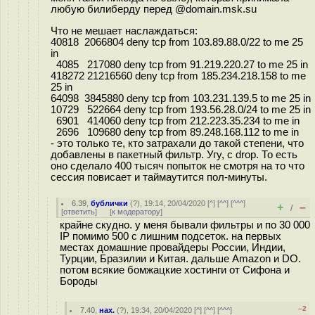
любую билиберду перед @domain.msk.su
Что не мешает наслаждаться:
40818 2066804 deny tcp from 103.89.88.0/22 to me 25
in
4085 217080 deny tcp from 91.219.220.27 to me 25 in
418272 21216560 deny tcp from 185.234.218.158 to me
25 in
64098 3845880 deny tcp from 103.231.139.5 to me 25 in
10729 522664 deny tcp from 193.56.28.0/24 to me 25 in
6901 414060 deny tcp from 212.223.35.234 to me in
2696 109680 deny tcp from 89.248.168.112 to me in
- это только те, кто затрахали до такой степени, что
добавлены в пакетный фильтр. Угу, с drop. То есть
оно сделало 400 тысяч попыток не смотря на то что
сессия повисает и таймаутится пол-минуты.
6.39
,
бублички
(
?
), 19:14, 20/04/2020 [
^
] [
^^
] [
^^^
]
+
–
/
[
ответить
]
[
к модератору
]
крайне скудно. у меня бывали фильтры и по 30 000
IP помимо 500 с лишним подсеток. на первых
местах домашние провайдеры России, Индии,
Турции, Бразилии и Китая. дальше Amazon и DO.
потом всякие бомжацкие хостинги от Сифона и
Бороды
–2
7.40
,
нах.
(
?
), 19:34, 20/04/2020 [
^
] [
^^
] [
^^^
]