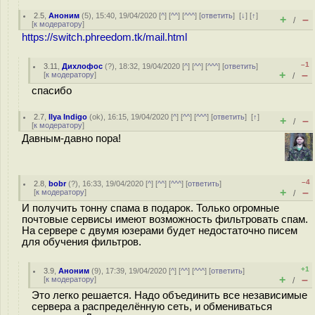
2.5
,
Аноним
(
5
), 15:40, 19/04/2020 [
^
] [
^^
] [
^^^
] [
ответить
]
[
↓
] [
↑
]
+
–
/
[
к модератору
]
https://switch.phreedom.tk/mail.html
–1
3.11
,
Дихлофос
(
?
), 18:32, 19/04/2020 [
^
] [
^^
] [
^^^
] [
ответить
]
+
–
[
к модератору
]
/
спасибо
2.7
,
Ilya Indigo
(
ok
), 16:15, 19/04/2020 [
^
] [
^^
] [
^^^
] [
ответить
]
[
↑
]
+
–
/
[
к модератору
]
Давным-давно пора!
–4
2.8
,
bobr
(
?
), 16:33, 19/04/2020 [
^
] [
^^
] [
^^^
] [
ответить
]
+
–
[
к модератору
]
/
И получить тонну спама в подарок. Только огромные
почтовые сервисы имеют возможность фильтровать спам.
На сервере с двумя юзерами будет недостаточно писем
для обучения фильтров.
+1
3.9
,
Аноним
(
9
), 17:39, 19/04/2020 [
^
] [
^^
] [
^^^
] [
ответить
]
+
–
[
к модератору
]
/
Это легко решается. Надо объединить все независимые
сервера а распределённую сеть, и обмениваться