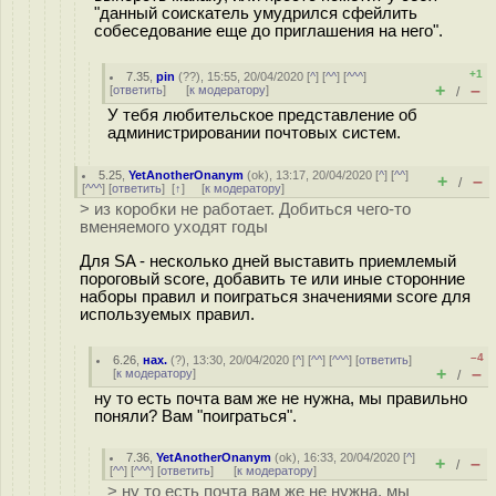
"данный соискатель умудрился сфейлить
собеседование еще до приглашения на него".
+1
7.35
,
pin
(
??
), 15:55, 20/04/2020 [
^
] [
^^
] [
^^^
]
+
–
[
ответить
]
[
к модератору
]
/
У тебя любительское представление об
администрировании почтовых систем.
5.25
,
YetAnotherOnanym
(
ok
), 13:17, 20/04/2020 [
^
] [
^^
]
+
–
/
[
^^^
] [
ответить
]
[
↑
] [
к модератору
]
> из коробки не работает. Добиться чего-то
вменяемого уходят годы
Для SA - несколько дней выставить приемлемый
пороговый score, добавить те или иные сторонние
наборы правил и поиграться значениями score для
используемых правил.
–4
6.26
,
нах.
(
?
), 13:30, 20/04/2020 [
^
] [
^^
] [
^^^
] [
ответить
]
+
–
[
к модератору
]
/
ну то есть почта вам же не нужна, мы правильно
поняли? Вам "поиграться".
7.36
,
YetAnotherOnanym
(
ok
), 16:33, 20/04/2020 [
^
]
+
–
/
[
^^
] [
^^^
] [
ответить
]
[
к модератору
]
> ну то есть почта вам же не нужна, мы