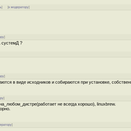
ь
]
[
к модератору
]
ору
]
а сустемД ?
]
ору
]
аются в виде исходников и собираются при установке, собственн
ору
]
на_любом_дистре(работает не всегда хорошо), linuxbrew.
орно.
ератору
]
.