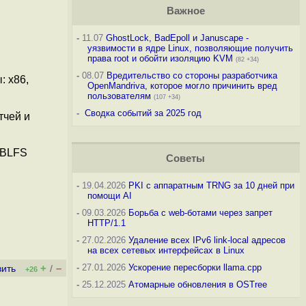
Важное
-
11.07
GhostLock, BadEpoll и Januscape -
уязвимости в ядре Linux, позволяющие получить
права root и обойти изоляцию KVM
(82 +34)
-
08.07
Вредительство со стороны разработчика
: x86,
OpenMandriva, которое могло причинить вред
пользователям
(107 +34)
-
Сводка событий за 2025 год
тчей и
 BLFS
Советы
-
19.04.2026
PKI с аппаратным TRNG за 10 дней при
помощи AI
-
09.03.2026
Борьба с web-ботами через запрет
HTTP/1.1
-
27.02.2026
Удаление всех IPv6 link-local адресов
на всех сетевых интерфейсах в Linux
+
–
-
27.01.2026
Ускорение пересборки llama.cpp
вить
/
+26
-
25.12.2025
Атомарные обновления в OSTree