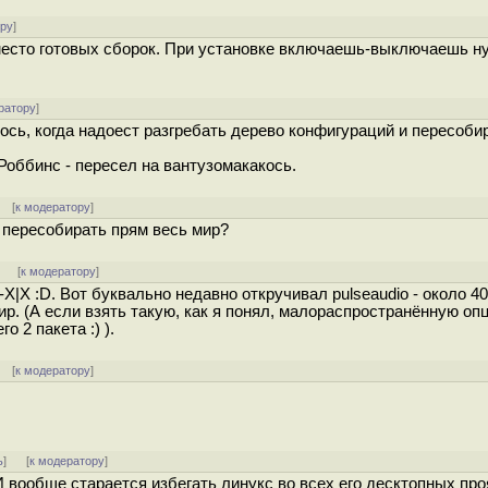
ору
]
место готовых сборок. При установке включаешь-выключаешь н
ратору
]
кось, когда надоест разгребать дерево конфигураций и пересоби
 Роббинс - пересел на вантузомакакось.
] [
к модератору
]
а пересобирать прям весь мир?
]
[
к модератору
]
-X|X :D. Вот буквально недавно откручивал pulseaudio - около 40
ир. (А если взять такую, как я понял, малораспространённую оп
 2 пакета :) ).
] [
к модератору
]
ь
]
[
к модератору
]
 И вообще старается избегать линукс во всех его десктопных пр