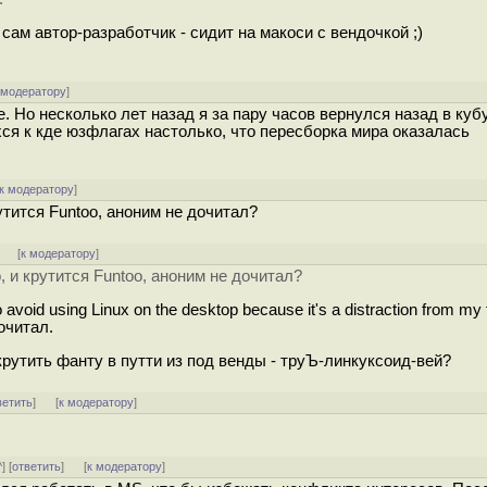
сам автор-разработчик - сидит на макоси с вендочкой ;)
 модератору
]
. Но несколько лет назад я за пару часов вернулся назад в кубу
ся к кде юзфлагах настолько, что пересборка мира оказалась
к модератору
]
рутится Funtoo, аноним не дочитал?
]
[
к модератору
]
о, и крутится Funtoo, аноним не дочитал?
 avoid using Linux on the desktop because it's a distraction from my
дочитал.
крутить фанту в путти из под венды - труЪ-линкуксоид-вей?
ветить
]
[
к модератору
]
^
] [
ответить
]
[
к модератору
]