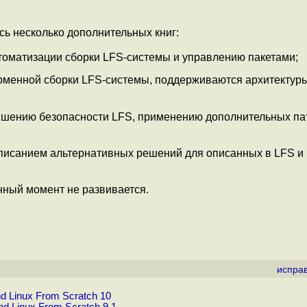
сь несколько дополнительных книг:
втоматизации сборки LFS-системы и управлению пакетами;
рменной сборки LFS-системы, поддерживаются архитектуры
вышению безопасности LFS, применению дополнительных па
 описанием альтернативных решений для описанных в LFS и
анный момент не развивается.
испра
 Linux From Scratch 10