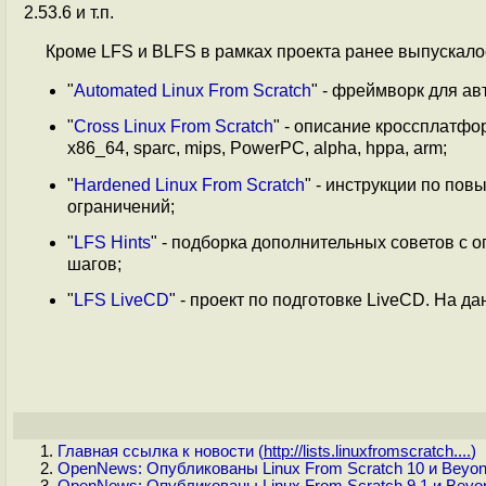
2.53.6 и т.п.
Кроме LFS и BLFS в рамках проекта ранее выпускало
"
Automated Linux From Scratch
" - фреймворк для а
"
Cross Linux From Scratch
" - описание кроссплатфо
x86_64, sparc, mips, PowerPC, alpha, hppa, arm;
"
Hardened Linux From Scratch
" - инструкции по по
ограничений;
"
LFS Hints
" - подборка дополнительных советов с
шагов;
"
LFS LiveCD
" - проект по подготовке LiveCD. На д
Главная ссылка к новости (
http://lists.linuxfromscratch....
)
OpenNews: Опубликованы Linux From Scratch 10 и Beyond