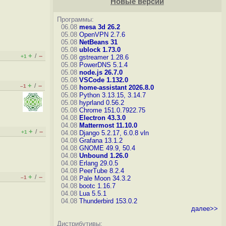
Новые версии
Программы:
06.08
mesa 3d 26.2
05.08
OpenVPN 2.7.6
05.08
NetBeans 31
05.08
ublock 1.73.0
+
–
/
+1
05.08
gstreamer 1.28.6
05.08
PowerDNS 5.1.4
05.08
node.js 26.7.0
05.08
VSCode 1.132.0
+
–
/
–1
05.08
home-assistant 2026.8.0
05.08
Python 3.13.15, 3.14.7
05.08
hyprland 0.56.2
05.08
Chrome 151.0.7922.75
04.08
Electron 43.3.0
04.08
Mattermost 11.10.0
+
–
/
+1
04.08
Django 5.2.17, 6.0.8
vln
04.08
Grafana 13.1.2
04.08
GNOME 49.9, 50.4
04.08
Unbound 1.26.0
04.08
Erlang 29.0.5
04.08
PeerTube 8.2.4
+
–
/
–1
04.08
Pale Moon 34.3.2
04.08
bootc 1.16.7
04.08
Lua 5.5.1
04.08
Thunderbird 153.0.2
далее>>
Дистрибутивы: