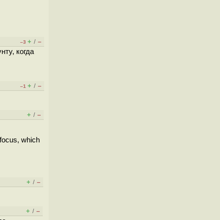
+
–
/
–3
нту, когда
+
–
/
–1
+
–
/
 focus, which
+
–
/
+
–
/