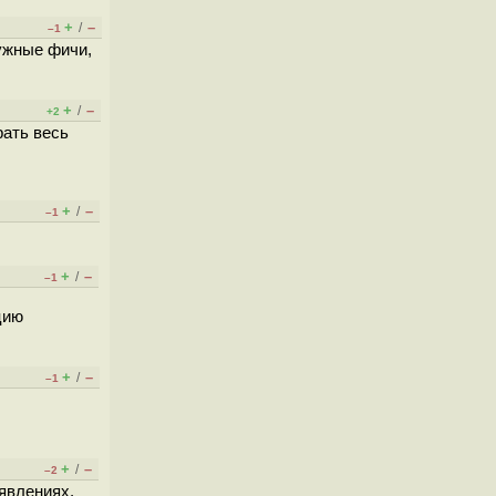
+
–
/
–1
ужные фичи,
+
–
/
+2
рать весь
+
–
/
–1
+
–
/
–1
цию
+
–
/
–1
+
–
/
–2
оявлениях.