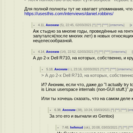
Для полной полноты тут не хватает упоминания, что 
https://usesthis.com/interviews/daniel.robbins/
4.11
,
Аноним
(
5
), 22:45, 02/03/2021 [
^
] [
^^
] [
^^^
] [
ответить
]
[
к
Аж стыдно за многие годы, проведённые на генте
запутался(после многих лет) в новых относящих
нецелесообразной.
4.14
,
Аноним
(
14
), 22:52, 02/03/2021 [
^
] [
^^
] [
^^^
] [
ответить
]
[
А до 2-х Dell R710, на которых, собственно, и к
5.18
,
Аноним
(
-
), 23:16, 02/03/2021 [
^
] [
^^
] [
^^^
] [
ответить
> А до 2-х Dell R710, на которых, собственн
И? Аноним, если что, даже до "I actually try to
is Linux userspace internals (non-GUI stuff.)" 
Или ты хочешь сказать, что на самом деле 
6.38
,
Аноним
(
38
), 10:24, 03/03/2021 [
^
] [
^^
] [
^^^
] [
от
За это его и выгнали из Gentoo)
7.48
,
hefenud
(
ok
), 20:08, 03/03/2021 [
^
] [
^^
] [
^^