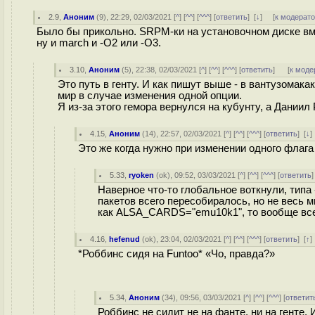
2.9
,
Аноним
(
9
), 22:29, 02/03/2021 [
^
] [
^^
] [
^^^
] [
ответить
]
[
↓
] [
к модерат
Было бы прикольно. SRPM-ки на установочном диске в
ну и march и -O2 или -O3.
3.10
,
Аноним
(
5
), 22:38, 02/03/2021 [
^
] [
^^
] [
^^^
] [
ответить
]
[
к моде
Это путь в генту. И как пишут выше - в вантузомака
мир в случае изменения одной опции.
Я из-за этого гемора вернулся на кубунту, а Даниил
4.15
,
Аноним
(
14
), 22:57, 02/03/2021 [
^
] [
^^
] [
^^^
] [
ответить
]
[
↓
Это же когда нужно при изменении одного флаг
5.33
,
ryoken
(
ok
), 09:52, 03/03/2021 [
^
] [
^^
] [
^^^
] [
ответить
Наверное что-то глобальное воткнули, типа 
пакетов всего пересобиралось, но не весь м
как ALSA_CARDS="emu10k1", то вообще всего
4.16
,
hefenud
(
ok
), 23:04, 02/03/2021 [
^
] [
^^
] [
^^^
] [
ответить
]
[
↑
*Роббинс сидя на Funtoo* «Чо, правда?»
5.34
,
Аноним
(
34
), 09:56, 03/03/2021 [
^
] [
^^
] [
^^^
] [
ответит
Роббинс не сидит не на фанте, ни на генте.