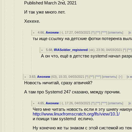
Published March 2nd, 2021
И так уже много лет.
Хехехе.
4.66
,
Аноним
(
-
), 17:27, 04/03/2021 [
^
] [
^^
] [
^^^
] [
ответить
]
[
к
ты ище ссылку на детские фотки потеренга выл
5.68
,
IRASoldier_registered
(
ok
), 23:30, 04/03/2021 [
^
] [
^^
]
А он что, ещё в детстве systemd начал ра
3.63
,
Аноним
(
63
), 15:33, 04/03/2021 [
^
] [
^^
] [
^^^
] [
ответить
]
[
↑
] [
к 
Новость ничитай, сразу атвичяй?
А там про Systemd 247 сказано, между прочим.
4.65
,
Аноним
(
-
), 17:26, 04/03/2021 [
^
] [
^^
] [
^^^
] [
ответить
]
[
к
Чего мне читать новость если я эту шнягу наизу
http://www.linuxfromscratch.org/lfs/view/10.1/
и поищи там systemd есличо.
Ну конечно же ты знаком с этой системой из тек