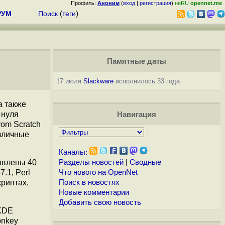
Профиль:
Аноним
(
вход
|
регистрация
)
неRU
opennet.me
РУМ
Поиск
(
теги
)
Памятные даты
17 июля
Slackware
исполнилось 33 года
а также
 нуля
Навигация
rom Scratch
зличные
Каналы:
новлены 40
Разделы новостей
|
Сводные
7.1, Perl
Что нового на OpenNet
криптах,
Поиск в новостях
Новые комментарии
Добавить свою новость
 KDE
Monkey