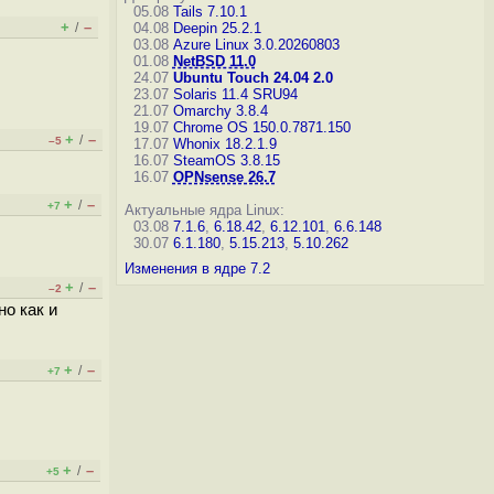
05.08
Tails 7.10.1
+
–
/
04.08
Deepin 25.2.1
03.08
Azure Linux 3.0.20260803
01.08
NetBSD 11.0
24.07
Ubuntu Touch 24.04 2.0
23.07
Solaris 11.4 SRU94
21.07
Omarchy 3.8.4
19.07
Chrome OS 150.0.7871.150
+
–
/
–5
17.07
Whonix 18.2.1.9
16.07
SteamOS 3.8.15
16.07
OPNsense 26.7
+
–
/
+7
Актуальные ядра Linux:
03.08
7.1.6
,
6.18.42
,
6.12.101
,
6.6.148
30.07
6.1.180
,
5.15.213
,
5.10.262
Изменения в ядре 7.2
+
–
/
–2
о как и
+
–
/
+7
+
–
/
+5