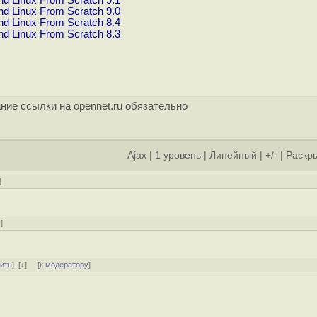
d Linux From Scratch 9.1
d Linux From Scratch 9.0
d Linux From Scratch 8.4
d Linux From Scratch 8.3
ние ссылки на opennet.ru обязательно
Ajax
|
1 уровень
|
Линейный
|
+/-
|
Раскры
]
у
]
тить
]
[
↓
] [
к модератору
]