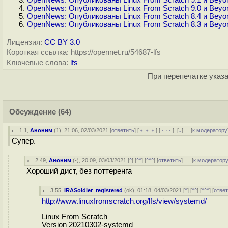
OpenNews: Опубликованы Linux From Scratch 9.1 и Beyon
OpenNews: Опубликованы Linux From Scratch 9.0 и Beyon
OpenNews: Опубликованы Linux From Scratch 8.4 и Beyon
OpenNews: Опубликованы Linux From Scratch 8.3 и Beyon
Лицензия:
CC BY 3.0
Короткая ссылка: https://opennet.ru/54687-lfs
Ключевые слова:
lfs
При перепечатке указа
Обсуждение
(64)
1.1
,
Аноним
(
1
), 21:06, 02/03/2021 [
ответить
] [
﹢﹢﹢
] [
· · ·
]
[
↓
] [
к модератору
Супер.
2.49
,
Аноним
(
-
), 20:09, 03/03/2021 [
^
] [
^^
] [
^^^
] [
ответить
]
[
к модератор
Хороший дист, без поттеренга
3.55
,
IRASoldier_registered
(
ok
), 01:18, 04/03/2021 [
^
] [
^^
] [
^^^
] [
отве
http://www.linuxfromscratch.org/lfs/view/systemd/
Linux From Scratch
Version 20210302-systemd