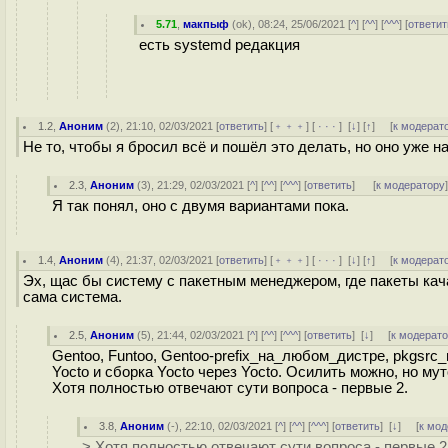
5.71
,
макпыф
(
ok
), 08:24, 25/06/2021 [
^
] [
^^
] [
^^^
] [
ответит
есть systemd редакция
1.2
,
Аноним
(
2
), 21:10, 02/03/2021 [
ответить
] [
﹢﹢﹢
] [
· · ·
]
[
↓
] [
↑
] [
к модерат
Не то, чтобы я бросил всё и пошёл это делать, но оно уже н
2.3
,
Аноним
(
3
), 21:29, 02/03/2021 [
^
] [
^^
] [
^^^
] [
ответить
]
[
к модератору
Я так понял, оно с двумя вариантами пока.
1.4
,
Аноним
(
4
), 21:37, 02/03/2021 [
ответить
] [
﹢﹢﹢
] [
· · ·
]
[
↓
] [
↑
] [
к модерат
Эх, щас бы систему с пакетным менеджером, где пакеты кач
сама система.
2.5
,
Аноним
(
5
), 21:44, 02/03/2021 [
^
] [
^^
] [
^^^
] [
ответить
]
[
↓
] [
к модерат
Gentoo, Funtoo, Gentoo-prefix_на_любом_дистре, pkgsrc_
Yocto и сборка Yocto через Yocto. Осилить можно, но мут
Хотя полностью отвечают сути вопроса - первые 2.
3.8
,
Аноним
(
-
), 22:10, 02/03/2021 [
^
] [
^^
] [
^^^
] [
ответить
]
[
↓
] [
к мод
> Хотя полностью отвечают сути вопроса - первые 2