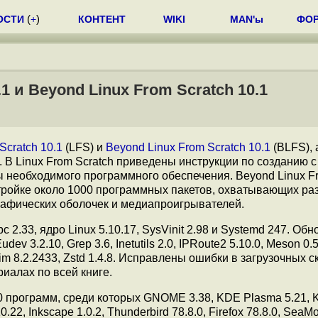
ОСТИ
(
+
)
КОНТЕНТ
WIKI
MAN'ы
ФО
1 и Beyond Linux From Scratch 10.1
Scratch 10.1
(LFS) и
Beyond Linux From Scratch 10.1
(BLFS), 
В Linux From Scratch приведены инструкции по созданию с
ы необходимого программного обеспечения. Beyond Linux F
тройке около 1000 программных пакетов, охватывающих ра
рафических оболочек и медиапроигрывателей.
c 2.33, ядро Linux 5.10.17, SysVinit 2.98 и Systemd 247. Об
udev 3.2.10, Grep 3.6, Inetutils 2.0, IPRoute2 5.10.0, Meson 0.5
.2, Vim 8.2.2433, Zstd 1.4.8. Исправлены ошибки в загрузочных с
иалах по всей книге.
50 программ, среди которых GNOME 3.38, KDE Plasma 5.21,
10.22, Inkscape 1.0.2, Thunderbird 78.8.0, Firefox 78.8.0, Sea