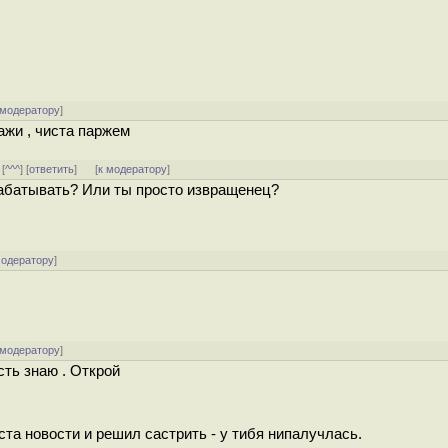
 модератору
]
ажи , чиста паржем
 [
^^^
] [
ответить
]
[
к модератору
]
зрабатывать? Или ты просто извращенец?
модератору
]
 модератору
]
сть знаю . Открой
ста новости и решил састрить - у тибя нипалучлась.