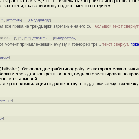
ился работать в MS, что бы избежать конфликта интересов. Пос
е захотели, сказали «жопу поднял, место потерял»
^^^
] [
ответить
]
[
к модератору
]
л все права на трейдмарки зареганые на его ф...
большой текст свёрнут
3/03/2021 [
^
] [
^^
] [
^^^
] [
ответить
]
[
к модератору
]
 тот момент принадлежавший ему Ну и трансфер тре...
текст свёрнут,
пока
ратору
]
bitbake ), базового дистрибутива( poky, из которого можно выки
борки и дров для конкретных плат, ведь он ориентирован на крос
ны в т.ч армовой.
для кросс-компиляции под конкретную поддерживаемую железку 
ератору
]
ру
]