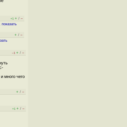
ле
+
–
/
+1
,
показать
+
–
/
зать
+
–
/
–1
нуть
с-
и много чего
+
–
/
+
–
/
+1