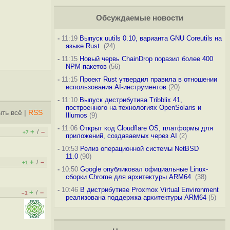
Обсуждаемые новости
-
11:19
Выпуск uutils 0.10, варианта GNU Coreutils на
языке Rust
(24)
-
11:15
Новый червь ChainDrop поразил более 400
NPM-пакетов
(56)
-
11:15
Проект Rust утвердил правила в отношении
использования AI-инструментов
(20)
-
11:10
Выпуск дистрибутива Tribblix 41,
построенного на технологиях OpenSolaris и
ть всё
|
RSS
Illumos
(9)
-
11:06
Открыт код Cloudflare OS, платформы для
+
–
/
+7
приложений, создаваемых через AI
(2)
-
10:53
Релиз операционной системы NetBSD
11.0
(90)
+
–
/
+1
-
10:50
Google опубликовал официальные Linux-
сборки Chrome для архитектуры ARM64
(38)
-
10:46
В дистрибутиве Proxmox Virtual Environment
+
–
/
–1
реализована поддержка архитектуры ARM64
(5)