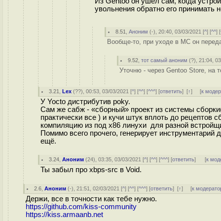
Из Gentoo он ушел сам, когда устро
увольнения обратно его принимать н
8.51
,
Аноним
(
-
), 20:40, 03/03/2021 [
^
] [
^^
] [
Вообще-то, при уходе в МС он переда
9.52
,
тот самый аноним
(
?
), 21:04, 0
Уточню - через Gentoo Store, на
3.21
,
Lex
(
??
), 00:53, 03/03/2021 [
^
] [
^^
] [
^^^
] [
ответить
]
[
↑
] [
к моде
У Yocto дистрибутив poky.
Сам же сабж - «сборный» проект из системы сборки( 
практически все ) и кучи штук вплоть до рецептов с
компиляцию из под х86 линухи для разной встройщи
Помимо всего прочего, генерирует инструментарий 
ещё.
3.24
,
Аноним
(
24
), 03:35, 03/03/2021 [
^
] [
^^
] [
^^^
] [
ответить
]
[
к мод
Ты забыл про xbps-src в Void.
2.6
,
Аноним
(
-
), 21:51, 02/03/2021 [
^
] [
^^
] [
^^^
] [
ответить
]
[
↑
] [
к модерато
Держи, все в точности как тебе нужно.
https://github.com/kiss-community
https://kiss.armaanb.net