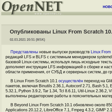
НОВ
Опубликованы Linux From Scratch 10.
02.03.2021 20:51 (MSK)
Представлены
новые выпуски руководств
Linux From 
редакций LFS и BLFS с системным менеджером systemd. 
базовой Linux-системы, используя лишь исходные текст
дополняет инструкции LFS информацией о сборке и нас
области применения, от СУБД и серверных систем, до г
В Linux From Scratch 10.1
осуществлён
переход на Glib
пакетов, включая Binutils 2.36.1, Autoconf 2.71, Bash 5.1, E
5.32.1, Python 3.9.2, Tar 1.34, Tcl 8.6.11, Util-Linux 2.36
выполнены редакторские работы в пояснительных матер
В Beyond Linux From Scratch 10.1 обновлено около 8
Applications 20.12.2, LibreOffice 7.1, Fmpeg 4.3.2, GIMP 2.