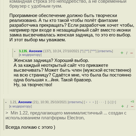
командная строка это неподребство, а не современный
браузер с удобным гуем.
Программное обеспечение должно быть творчески
реализовано. А ты кто такой чтобы полёт фантазии
разработчика прекращать? Если разработчик хочет чтобы,
например при входе в незащищённый сайт вместо иконки
замка высвечивалась женская задница, то это его выбор.
И этот выбор мы уважаем.
3.135
,
Аноним
(
137
), 10:24, 27/10/2021 [
^
] [
^^
] [
^^^
] [
ответить
]
+
–
/
[
к модератору
]
Женская задница? Хороший выбор.
А за каждый неоткрытый сайт что прикажете
высвечивать? Может быть член (мужской естественно)
на всю страницу? Сдаётся мне, что была бы постоянно
одна большая х...йня. Такой бравзер.
Ну, за творчество!
+5
1.21
,
Аноним
(
21
), 10:30, 25/10/2021 [
ответить
] [
﹢﹢﹢
] [
· · ·
]
[
↓
] [
↑
]
+
–
[
к модератору
]
/
> Min 1.22, предлагающего минималистичный ... создан с
использованием платформы Electron,
Всегда лолкаю с этого )