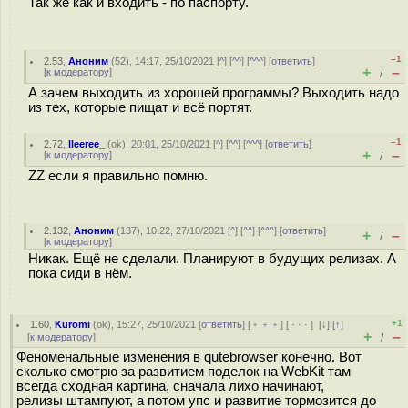
Так же как и входить - по паспорту.
–1
2.53
,
Аноним
(
52
), 14:17, 25/10/2021 [
^
] [
^^
] [
^^^
] [
ответить
]
+
–
[
к модератору
]
/
А зачем выходить из хорошей программы? Выходить надо
из тех, которые пищат и всё портят.
–1
2.72
,
lleeree_
(
ok
), 20:01, 25/10/2021 [
^
] [
^^
] [
^^^
] [
ответить
]
+
–
[
к модератору
]
/
ZZ если я правильно помню.
2.132
,
Аноним
(
137
), 10:22, 27/10/2021 [
^
] [
^^
] [
^^^
] [
ответить
]
+
–
/
[
к модератору
]
Никак. Ещё не сделали. Планируют в будущих релизах. А
пока сиди в нём.
+1
1.60
,
Kuromi
(
ok
), 15:27, 25/10/2021 [
ответить
] [
﹢﹢﹢
] [
· · ·
]
[
↓
] [
↑
]
+
–
[
к модератору
]
/
Феноменальные изменения в qutebrowser конечно. Вот
сколько смотрю за развитием поделок на WebKit там
всегда сходная картина, сначала лихо начинают,
релизы штампуют, а потом упс и развитие тормозится до