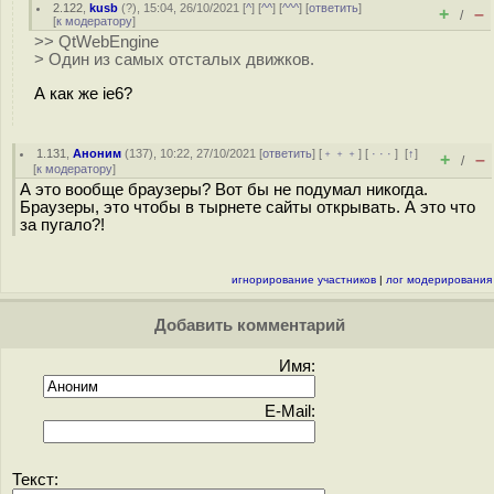
2.122
,
kusb
(
?
), 15:04, 26/10/2021 [
^
] [
^^
] [
^^^
] [
ответить
]
+
–
/
[
к модератору
]
>> QtWebEngine
> Один из самых отсталых движков.
А как же ie6?
1.131
,
Аноним
(
137
), 10:22, 27/10/2021 [
ответить
] [
﹢﹢﹢
] [
· · ·
]
[
↑
]
+
–
/
[
к модератору
]
А это вообще браузеры? Вот бы не подумал никогда.
Браузеры, это чтобы в тырнете сайты открывать. А это что
за пугало?!
игнорирование участников
|
лог модерирования
Добавить комментарий
Имя:
E-Mail:
Текст: