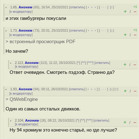
+1
1.65
,
Аноним
(
65
), 16:54, 25/10/2021 [
ответить
] [
﹢﹢﹢
] [
· · ·
]
[
↑
]
+
–
[
к модератору
]
/
и этих гамбургеры покусали
+1
1.73
,
Аноним
(
73
), 20:31, 25/10/2021 [
ответить
] [
﹢﹢﹢
] [
· · ·
]
[
↓
]
+
–
[
к модератору
]
/
> встроенный просмотрщик PDF
Но зачем?
2.113
,
Аноним
(
113
), 11:22, 26/10/2021 [
^
] [
^^
] [
^^^
] [
ответить
]
+
–
/
[
к модератору
]
Ответ очевиден. Смотреть пэдээф. Странно да?
1.93
,
Аноним
(
94
), 00:11, 26/10/2021 [
ответить
] [
﹢﹢﹢
] [
· · ·
]
[
↓
] [
↑
]
+
–
/
[
к модератору
]
> QtWebEngine
Один из самых отсталых движков.
2.104
,
Аноним
(
18
), 08:22, 26/10/2021 [
^
] [
^^
] [
^^^
] [
ответить
]
+
–
/
[
к модератору
]
Ну 94 хромиум это конечно старьё, но где лучше?