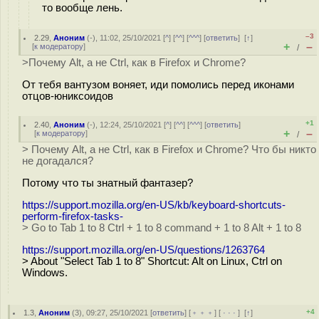
то вообще лень.
–3
2.29
,
Аноним
(
-
), 11:02, 25/10/2021 [
^
] [
^^
] [
^^^
] [
ответить
]
[
↑
]
+
–
[
к модератору
]
/
>Почему Alt, а не Ctrl, как в Firefox и Chrome?
От тебя вантузом воняет, иди помолись перед иконами
отцов-юниксоидов
+1
2.40
,
Аноним
(
-
), 12:24, 25/10/2021 [
^
] [
^^
] [
^^^
] [
ответить
]
+
–
[
к модератору
]
/
> Почему Alt, а не Ctrl, как в Firefox и Chrome? Что бы никто
не догадался?
Потому что ты знатный фантазер?
https://support.mozilla.org/en-US/kb/keyboard-shortcuts-
perform-firefox-tasks-
> Go to Tab 1 to 8 Ctrl + 1 to 8 command + 1 to 8 Alt + 1 to 8
https://support.mozilla.org/en-US/questions/1263764
> About "Select Tab 1 to 8" Shortcut: Alt on Linux, Ctrl on
Windows.
+4
1.3
,
Аноним
(
3
), 09:27, 25/10/2021 [
ответить
] [
﹢﹢﹢
] [
· · ·
]
[
↑
]