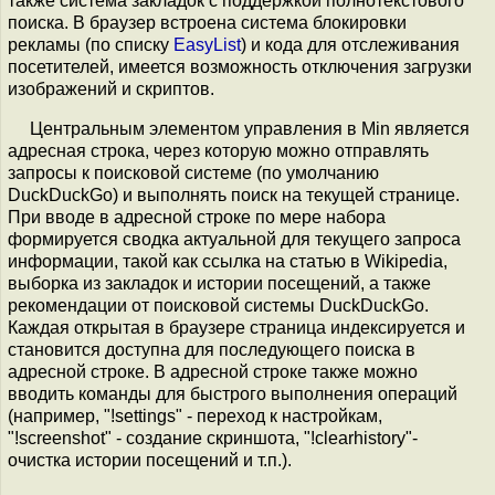
также система закладок с поддержкой полнотекстового
поиска. В браузер встроена система блокировки
рекламы (по списку
EasyList
) и кода для отслеживания
посетителей, имеется возможность отключения загрузки
изображений и скриптов.
Центральным элементом управления в Min является
адресная строка, через которую можно отправлять
запросы к поисковой системе (по умолчанию
DuckDuckGo) и выполнять поиск на текущей странице.
При вводе в адресной строке по мере набора
формируется сводка актуальной для текущего запроса
информации, такой как ссылка на статью в Wikipedia,
выборка из закладок и истории посещений, а также
рекомендации от поисковой системы DuckDuckGo.
Каждая открытая в браузере страница индексируется и
становится доступна для последующего поиска в
адресной строке. В адресной строке также можно
вводить команды для быстрого выполнения операций
(например, "!settings" - переход к настройкам,
"!screenshot" - создание скриншота, "!clearhistory"-
очистка истории посещений и т.п.).