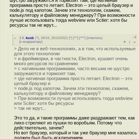
шустро загружаются и тормозят там, где нативная
программа просто летает. Electron -- это целый браузер и
node.js под капотом. Зачем эти технологии, скажем,
калькулятору и файловому менеджеру? При возможности
лучше использовать тогда webview или Sciter: хотя бы
ресурсы так не жрут...
–2
3.9
,
kusb
(
?
), 09:54, 25/10/2021 [
^
] [
^^
] [
^^^
] [
ответить
]
+
–
[
к модератору
]
/
> Дело не в веб-технологиях, а в том, что используемые
для этого технологии
> и фреймворки, в частности, Electron, кушают очень
много ресурсов по сравнению
> с нативными программами, часто весьма не шустро
загружаются и тормозят там,
> где нативная программа просто летает. Electron -- это
целый браузер и
> node.js под капотом. Зачем эти технологии, скажем,
калькулятору и файловому менеджеру?
> При возможности лучше использовать тогда webview
или Sciter: хотя бы ресурсы
> так не жрут...
Это то да, и такие программы даже раздражают тем, как
лихо стреляют из пушки по воробьям. Потому что
действительно, зачем?
Но вот браузер, который и так уже браузер мне казалось
должен был быть исключением.