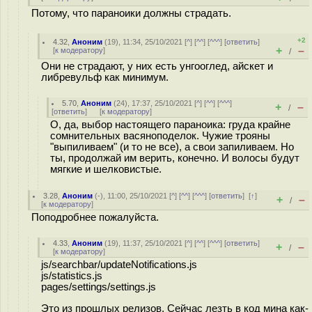
Потому, что параноики должны страдать.
+2
4.32
,
Аноним
(
19
), 11:34, 25/10/2021 [
^
] [
^^
] [
^^^
] [
ответить
]
+
–
[
к модератору
]
/
Они не страдают, у них есть унгооглед, айскет и
либревульф как минимум.
5.70
,
Аноним
(
24
), 17:37, 25/10/2021 [
^
] [
^^
] [
^^^
]
+
–
/
[
ответить
]
[
к модератору
]
О, да, выбор настоящего параноика: груда крайне
сомнительных васяноподелок. Чужие трояны
"выпиливаем" (и то не все), а свои запиливаем. Но
ты, продолжай им верить, конечно. И волосы будут
мягкие и шелковистые.
3.28
,
Аноним
(
-
), 11:00, 25/10/2021 [
^
] [
^^
] [
^^^
] [
ответить
]
[
↑
]
+
–
/
[
к модератору
]
Поподробнее пожалуйста.
4.33
,
Аноним
(
19
), 11:37, 25/10/2021 [
^
] [
^^
] [
^^^
] [
ответить
]
+
–
/
[
к модератору
]
js/searchbar/updateNotifications.js
js/statistics.js
pages/settings/settings.js
Это из прошлых релизов. Сейчас лезть в код мина как-