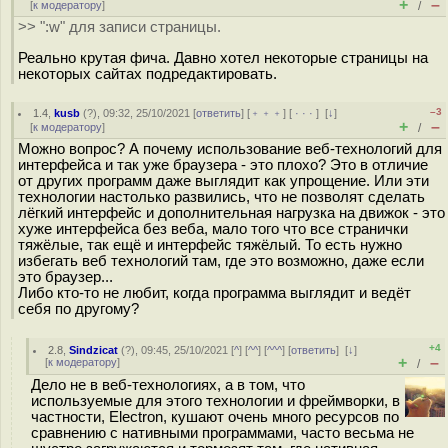
+
–
[
к модератору
]
/
>> ":w" для записи страницы.
Реально крутая фича. Давно хотел некоторые страницы на
некоторых сайтах подредактировать.
–3
1.4
,
kusb
(
?
), 09:32, 25/10/2021 [
ответить
] [
﹢﹢﹢
] [
· · ·
]
[
↓
]
+
–
[
к модератору
]
/
Можно вопрос? А почему использование веб-технологий для
интерфейса и так уже браузера - это плохо? Это в отличие
от других программ даже выглядит как упрощение. Или эти
технологии настолько развились, что не позволят сделать
лёгкий интерфейс и дополнительная нагрузка на движок - это
хуже интерфейса без веба, мало того что все странички
тяжёлые, так ещё и интерфейс тяжёлый. То есть нужно
избегать веб технологий там, где это возможно, даже если
это браузер...
Либо кто-то не любит, когда программа выглядит и ведёт
себя по другому?
+4
2.8
,
Sindzicat
(
?
), 09:45, 25/10/2021 [
^
] [
^^
] [
^^^
] [
ответить
]
[
↓
]
+
–
[
к модератору
]
/
Дело не в веб-технологиях, а в том, что
используемые для этого технологии и фреймворки, в
частности, Electron, кушают очень много ресурсов по
сравнению с нативными программами, часто весьма не