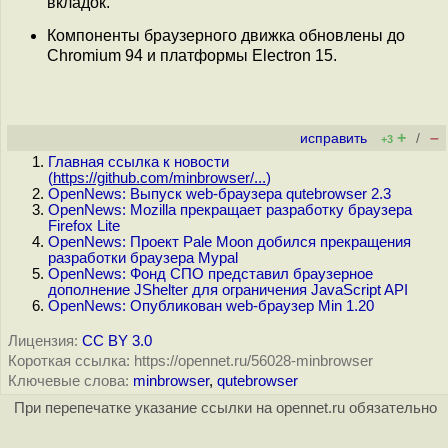
вкладок.
Компоненты браузерного движка обновлены до
Chromium 94 и платформы Electron 15.
+
–
исправить
/
+3
Главная ссылка к новости
(
https://github.com/minbrowser/...
)
OpenNews: Выпуск web-браузера qutebrowser 2.3
OpenNews: Mozilla прекращает разработку браузера
Firefox Lite
OpenNews: Проект Pale Moon добился прекращения
разработки браузера Mypal
OpenNews: Фонд СПО представил браузерное
дополнение JShelter для ограничения JavaScript API
OpenNews: Опубликован web-браузер Min 1.20
Лицензия:
CC BY 3.0
Короткая ссылка: https://opennet.ru/56028-minbrowser
Ключевые слова:
minbrowser
,
qutebrowser
При перепечатке указание ссылки на opennet.ru обязательно