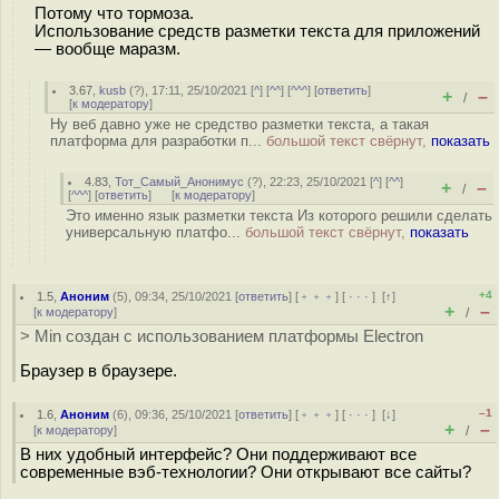
Потому что тормоза.
Использование средств разметки текста для приложений
— вообще маразм.
3.67
,
kusb
(
?
), 17:11, 25/10/2021 [
^
] [
^^
] [
^^^
] [
ответить
]
+
–
/
[
к модератору
]
Ну веб давно уже не средство разметки текста, а такая
платформа для разработки п...
большой текст свёрнут,
показать
4.83
,
Тот_Самый_Анонимус
(
?
), 22:23, 25/10/2021 [
^
] [
^^
]
+
–
/
[
^^^
] [
ответить
]
[
к модератору
]
Это именно язык разметки текста Из которого решили сделать
универсальную платфо...
большой текст свёрнут,
показать
+4
1.5
,
Аноним
(
5
), 09:34, 25/10/2021 [
ответить
] [
﹢﹢﹢
] [
· · ·
]
[
↑
]
+
–
[
к модератору
]
/
> Min создан с использованием платформы Electron
Браузер в браузере.
–1
1.6
,
Аноним
(
6
), 09:36, 25/10/2021 [
ответить
] [
﹢﹢﹢
] [
· · ·
]
[
↓
]
+
–
[
к модератору
]
/
В них удобный интерфейс? Они поддерживают все
современные вэб-технологии? Они открывают все сайты?