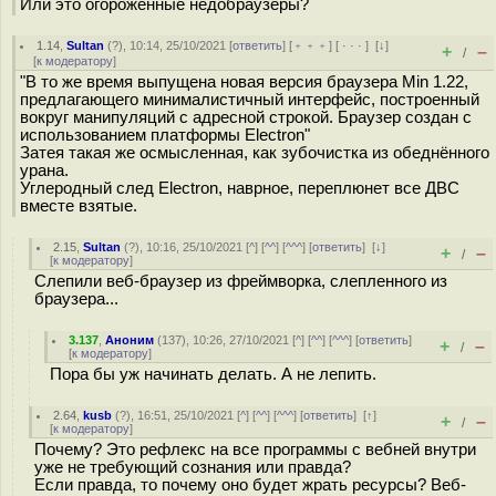
Или это огороженные недобраузеры?
1.14
,
Sultan
(
?
), 10:14, 25/10/2021 [
ответить
] [
﹢﹢﹢
] [
· · ·
]
[
↓
]
+
–
/
[
к модератору
]
"В то же время выпущена новая версия браузера Min 1.22,
предлагающего минималистичный интерфейс, построенный
вокруг манипуляций с адресной строкой. Браузер создан с
использованием платформы Electron"
Затея такая же осмысленная, как зубочистка из обеднённого
урана.
Углеродный след Electron, наврное, переплюнет все ДВС
вместе взятые.
2.15
,
Sultan
(
?
), 10:16, 25/10/2021 [
^
] [
^^
] [
^^^
] [
ответить
]
[
↓
]
+
–
/
[
к модератору
]
Слепили веб-браузер из фреймворка, слепленного из
браузера...
3.137
,
Аноним
(
137
), 10:26, 27/10/2021 [
^
] [
^^
] [
^^^
] [
ответить
]
+
–
/
[
к модератору
]
Пора бы уж начинать делать. А не лепить.
2.64
,
kusb
(
?
), 16:51, 25/10/2021 [
^
] [
^^
] [
^^^
] [
ответить
]
[
↑
]
+
–
/
[
к модератору
]
Почему? Это рефлекс на все программы с вебней внутри
уже не требующий сознания или правда?
Если правда, то почему оно будет жрать ресурсы? Веб-