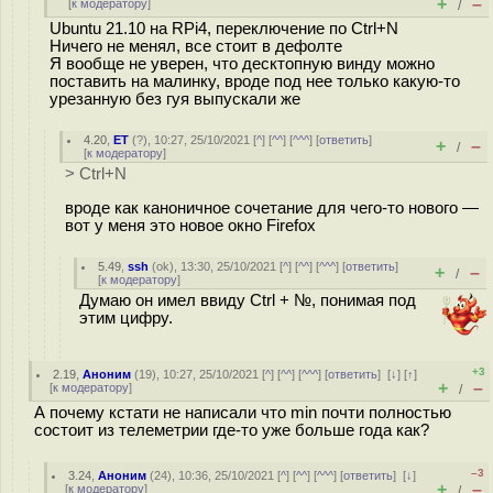
+
–
[
к модератору
]
/
Ubuntu 21.10 на RPi4, переключение по Ctrl+N
Ничего не менял, все стоит в дефолте
Я вообще не уверен, что десктопную винду можно
поставить на малинку, вроде под нее только какую-то
урезанную без гуя выпускали же
4.20
,
ET
(
?
), 10:27, 25/10/2021 [
^
] [
^^
] [
^^^
] [
ответить
]
+
–
/
[
к модератору
]
> Ctrl+N
вроде как каноничное сочетание для чего-то нового —
вот у меня это новое окно Firefox
5.49
,
ssh
(
ok
), 13:30, 25/10/2021 [
^
] [
^^
] [
^^^
] [
ответить
]
+
–
/
[
к модератору
]
Думаю он имел ввиду Ctrl + №, понимая под
этим цифру.
+3
2.19
,
Аноним
(
19
), 10:27, 25/10/2021 [
^
] [
^^
] [
^^^
] [
ответить
]
[
↓
] [
↑
]
+
–
[
к модератору
]
/
А почему кстати не написали что min почти полностью
состоит из телеметрии где-то уже больше года как?
–3
3.24
,
Аноним
(
24
), 10:36, 25/10/2021 [
^
] [
^^
] [
^^^
] [
ответить
]
[
↓
]
+
–
[
к модератору
]
/