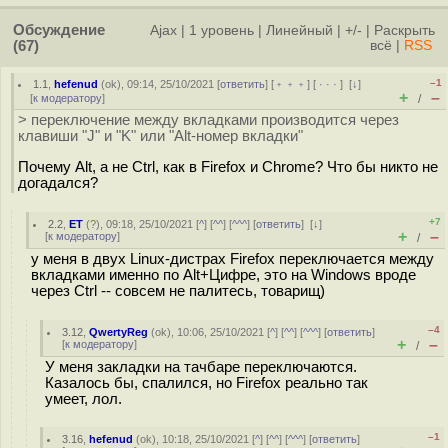
Обсуждение
Ajax
|
1 уровень
|
Линейный
|
+/-
|
Раскрыть
(67)
всё
|
RSS
–1
1.1
,
hefenud
(
ok
), 09:14, 25/10/2021 [
ответить
] [
﹢﹢﹢
] [
· · ·
]
[
↓
]
+
–
[
к модератору
]
/
> переключение между вкладками производится через
клавиши "J" и "K" или "Alt-номер вкладки"
Почему Alt, а не Ctrl, как в Firefox и Chrome? Что бы никто не
догадался?
+7
2.2
,
ET
(
?
), 09:18, 25/10/2021 [
^
] [
^^
] [
^^^
] [
ответить
]
[
↓
]
+
–
[
к модератору
]
/
у меня в двух Linux-дистрах Firefox переключается между
вкладками именно по Alt+Цифре, это на Windows вроде
через Ctrl -- совсем не палитесь, товарищ)
–4
3.12
,
QwertyReg
(
ok
), 10:06, 25/10/2021 [
^
] [
^^
] [
^^^
] [
ответить
]
+
–
[
к модератору
]
/
У меня закладки на тачбаре переключаются.
Казалось бы, спалился, но Firefox реально так
умеет, лол.
–1
3.16
,
hefenud
(
ok
), 10:18, 25/10/2021 [
^
] [
^^
] [
^^^
] [
ответить
]