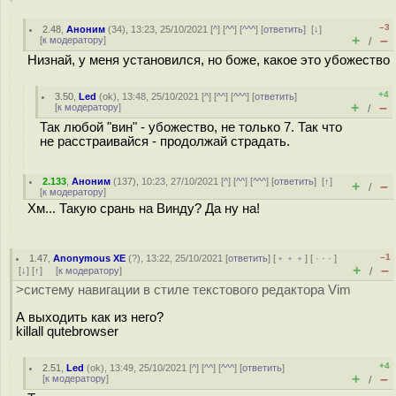
–3
2.48
,
Аноним
(
34
), 13:23, 25/10/2021 [
^
] [
^^
] [
^^^
] [
ответить
]
[
↓
]
+
–
[
к модератору
]
/
Низнай, у меня установился, но боже, какое это убожество
+4
3.50
,
Led
(
ok
), 13:48, 25/10/2021 [
^
] [
^^
] [
^^^
] [
ответить
]
+
–
[
к модератору
]
/
Так любой "вин" - убожество, не только 7. Так что
не расстраивайся - продолжай страдать.
2.133
,
Аноним
(
137
), 10:23, 27/10/2021 [
^
] [
^^
] [
^^^
] [
ответить
]
[
↑
]
+
–
/
[
к модератору
]
Хм... Такую срань на Винду? Да ну на!
–1
1.47
,
Anonymous XE
(
?
), 13:22, 25/10/2021 [
ответить
] [
﹢﹢﹢
] [
· · ·
]
+
–
[
↓
] [
↑
] [
к модератору
]
/
>систему навигации в стиле текстового редактора Vim
А выходить как из него?
killall qutebrowser
+4
2.51
,
Led
(
ok
), 13:49, 25/10/2021 [
^
] [
^^
] [
^^^
] [
ответить
]
+
–
[
к модератору
]
/