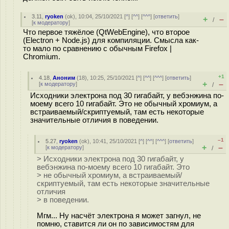
3.11
,
ryoken
(
ok
), 10:04, 25/10/2021 [
^
] [
^^
] [
^^^
] [
ответить
]
+
–
/
[
к модератору
]
Что первое тяжёлое (QtWebEngine), что второе
(Electron + Node.js) для компиляции. Смысла как-
то мало по сравнению с обычным Firefox |
Chromium.
+1
4.18
,
Аноним
(
18
), 10:25, 25/10/2021 [
^
] [
^^
] [
^^^
] [
ответить
]
+
–
[
к модератору
]
/
Исходники электрона под 30 гигабайт, у вебэнжина по-
моему всего 10 гигабайт. Это не обычный хромиум, а
встраиваемый/скриптуемый, там есть некоторые
значительные отличия в поведении.
–1
5.27
,
ryoken
(
ok
), 10:41, 25/10/2021 [
^
] [
^^
] [
^^^
] [
ответить
]
+
–
[
к модератору
]
/
> Исходники электрона под 30 гигабайт, у
вебэнжина по-моему всего 10 гигабайт. Это
> не обычный хромиум, а встраиваемый/
скриптуемый, там есть некоторые значительные
отличия
> в поведении.
Мгм... Ну насчёт электрона я может загнул, не
помню, ставится ли он по зависимостям для