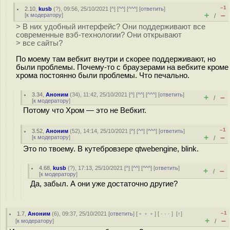
–1
2.10
,
kusb
(
?
), 09:56, 25/10/2021 [
^
] [
^^
] [
^^^
] [
ответить
]
+
–
[
к модератору
]
/
> В них удобный интерфейс? Они поддерживают все
современные вэб-технологии? Они открывают
> все сайты?
По моему там вебкит внутри и скорее поддерживают, но
были проблемы. Почему-то с браузерами на вебките кроме
хрома постоянно были проблемы. Что печально.
3.34
,
Аноним
(
34
), 11:42, 25/10/2021 [
^
] [
^^
] [
^^^
] [
ответить
]
+
–
/
[
к модератору
]
Потому что Хром — это не Вебкит.
–1
3.52
,
Аноним
(
52
), 14:14, 25/10/2021 [
^
] [
^^
] [
^^^
] [
ответить
]
+
–
[
к модератору
]
/
Это по твоему. В кутебровзере qtwebengine, blink.
4.68
,
kusb
(
?
), 17:13, 25/10/2021 [
^
] [
^^
] [
^^^
] [
ответить
]
+
–
/
[
к модератору
]
Да, забыл. А они уже достаточно другие?
–1
1.7
,
Аноним
(
6
), 09:37, 25/10/2021 [
ответить
] [
﹢﹢﹢
] [
· · ·
]
[
↑
]
+
–
[
к модератору
]
/