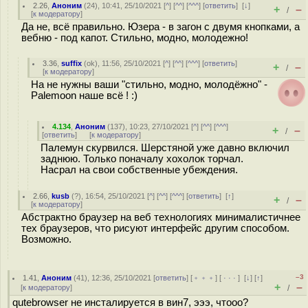
2.26
,
Аноним
(
24
), 10:41, 25/10/2021 [
^
] [
^^
] [
^^^
] [
ответить
]
[
↓
]
+
–
/
[
к модератору
]
Да не, всё правильно. Юзера - в загон с двумя кнопками, а
вебню - под капот. Стильно, модно, молодежно!
3.36
,
suffix
(
ok
), 11:56, 25/10/2021 [
^
] [
^^
] [
^^^
] [
ответить
]
+
–
/
[
к модератору
]
На не нужны ваши "стильно, модно, молодёжно" -
Palemoon наше всё ! :)
4.134
,
Аноним
(
137
), 10:23, 27/10/2021 [
^
] [
^^
] [
^^^
]
+
–
/
[
ответить
]
[
к модератору
]
Палемун скурвился. Шерстяной уже давно включил
заднюю. Только поначалу хохолок торчал.
Нacpaл на свои собственные убеждения.
2.66
,
kusb
(
?
), 16:54, 25/10/2021 [
^
] [
^^
] [
^^^
] [
ответить
]
[
↑
]
+
–
/
[
к модератору
]
Абстрактно браузер на веб технологиях минималистичнее
тех браузеров, что рисуют интерфейс другим способом.
Возможно.
–3
1.41
,
Аноним
(
41
), 12:36, 25/10/2021 [
ответить
] [
﹢﹢﹢
] [
· · ·
]
[
↓
] [
↑
]
+
–
[
к модератору
]
/
qutebrowser не инсталируется в вин7, эээ, чтооо?