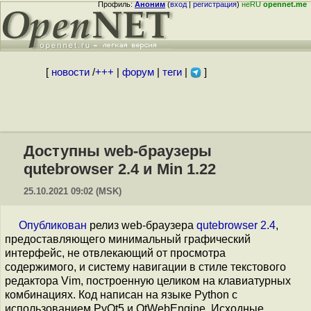
Профиль:
Аноним
(
вход
|
регистрация
)
неRU
opennet.me
[
новости
/
+++
|
форум
|
теги
|
]
Доступны web-браузеры
qutebrowser 2.4 и Min 1.22
25.10.2021 09:02 (MSK)
Опубликован
релиз web-браузера
qutebrowser 2.4
,
предоставляющего минимальный графический
интерфейс, не отвлекающий от просмотра
содержимого, и систему навигации в стиле текстового
редактора Vim, построенную целиком на клавиатурных
комбинациях. Код написан на языке Python с
использованием PyQt5 и QtWebEngine. Исходные