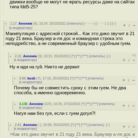
движки вообще не могут не жрать ресурсы даже на сайтах
типа fdd5-25?
1.17
,
Аноним
(
6
), 10:24, 25/10/2021 [
ответить
] [
﹢﹢﹢
] [
· · ·
]
[
↓
] [
↑
]
+
–
/
[
к модератору
]
Манипуляция с адресной строкой... Как это дико звучит в 21
году 21 века. Браузер а-ля дос и командная строка это
неподребство, а не современный браузер с удобным гуем.
+1
2.22
,
Аноним
(
3
), 10:31, 25/10/2021 [
^
] [
^^
] [
^^^
] [
ответить
]
[
↓
]
+
–
[
к модератору
]
/
Ну и иди на гуй. Никто не держит
3.69
,
kusb
(
?
), 17:15, 25/10/2021 [
^
] [
^^
] [
^^^
] [
ответить
]
+
–
/
[
к модератору
]
Почему бы не совместить сроку с этим гуем. Не два
способа, а именно одновременно.
3.136
,
Аноним
(
137
), 10:25, 27/10/2021 [
^
] [
^^
] [
^^^
] [
ответить
]
+
–
/
[
к модератору
]
Нагуя нам без гуя, если с гуем догуя?!
2.61
,
Аноним
(
-
), 15:59, 25/10/2021 [
^
] [
^^
] [
^^^
] [
ответить
]
[
↑
]
+
–
/
[
к модератору
]
>Как это дико звучит в 21 году 21 века. Браузер а-ля дос и