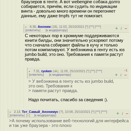
браузеров в генте. А вот webengine собака долго
собирается, причём, если судить по индикации
винта - довольно много времени он перегоняет
данные, ему даже tmpfs тут не помогает.
6.30
,
Аноним
(
18
), 11:03, 25/10/2021 [
^
] [
^^
] [
^^^
]
+
–
/
[
ответить
]
[
к модератору
]
С некоторых пор в хромиуме поддерживаются
юнити билды, они значительно ускоряют потому
что сначала собирают файлы в кучу и только
потом компилируют. У вебэнжина в генту есть юз
jumbo build, это оно. Требования к памяти растут
правда.
–1
7.31
,
ryoken
(
ok
), 11:05, 25/10/2021 [
^
] [
^^
] [
^^^
]
+
–
[
ответить
]
[
к модератору
]
/
> У вебэнжина в генту есть юз jumbo build,
это оно. Требования к
> памяти растут правда.
Надо почитать, спасибо за сведения :).
2.13
,
Тот_Самый_Анонимус
(
?
), 10:08, 25/10/2021 [
^
] [
^^
] [
^^^
]
+
–
/
[
ответить
]
[
↑
] [
к модератору
]
>А почему использование веб-технологий для интерфейса
и так уже браузера - это плохо