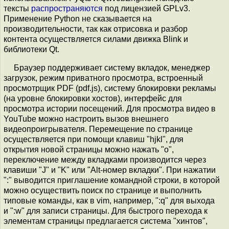
тексты
распространяются
под лицензией GPLv3.
Применение Python не сказывается на
производительности, так как отрисовка и разбор
контента осуществляется силами движка Blink и
библиотеки Qt.
Браузер поддерживает систему вкладок, менеджер
загрузок, режим приватного просмотра, встроенный
просмотрщик PDF (pdf.js), систему блокировки рекламы
(на уровне блокировки хостов), интерфейс для
просмотра истории посещений. Для просмотра видео в
YouTube можно настроить вызов внешнего
видеопроигрывателя. Перемещение по странице
осуществляется при помощи клавиш "hjkl", для
открытия новой страницы можно нажать "o",
переключение между вкладками производится через
клавиши "J" и "K" или "Alt-номер вкладки". При нажатии
":" выводится приглашение командной строки, в которой
можно осуществить поиск по странице и выполнить
типовые команды, как в vim, например, ":q" для выхода
и ":w" для записи страницы. Для быстрого перехода к
элементам страницы предлагается система "хинтов",