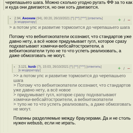
черепашьего шага. Можно сколько угодно ругать ФФ за то как
и куда они двигаются, но они хоть двигаются.
2.94
,
Аноним
(
94
), 00:20, 26/10/2021 [
^
] [
^^
] [
^^^
] [
ответить
]
+
–
/
[
к модератору
]
> а потом упс и развитие тормозится до черепашьего шага
Потому что вебкитокопатели осознают, что стандартов уже
давно нету, а всё новое придумывает гугл, которое сразу
подхватывают хомячки-вебсайтостроители, а
вебкитокопатели тупо не то что успеть реализовать, а
даже обмозговать не могут.
3.121
,
kusb
(
?
), 15:03, 26/10/2021 [
^
] [
^^
] [
^^^
] [
ответить
]
+
–
/
[
к модератору
]
>> а потом упс и развитие тормозится до черепашьего
шага
> Потому что вебкитокопатели осознают, что стандартов
уже давно нету, а всё новое
> придумывает гугл, которое сразу подхватывают
хомячки-вебсайтостроители, а вебкитокопатели
> тупо не то что успеть реализовать, а даже обмозговать
не могут.
Плагины разделяемые между браузерами. Да и не столь
нужен webusb, если не играть.