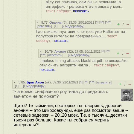
alley cat признаю, сам бы не вспомнил, а
интерфейс - релейка что-ли опыта у мен...
текст свёрнут,
показать
9.77
,
Онаним
(
?
), 13:36, 20/11/2021 [
^
] [
^^
] [
^^^
]
+
–
/
[
ответить
]
[
↑
] [
к модератору
]
Где там эксплуатация спектров уже Работает на
полутора интелах на предзаданных ...
текст
свёрнут,
показать
10.79
,
Аноним
(
32
), 17:05, 20/11/2021 [
^
] [
^^
]
+
–
/
[
^^^
] [
ответить
]
[
к модератору
]
timeless-timing-attacks-blackhat pdf не опоздайте
отключить алгоритм нагла ...
текст свёрнут,
показать
3.85
,
Брат Анон
(
ok
), 09:30, 22/11/2021 [
^
] [
^^
] [
^^^
] [
ответить
]
+
–
/
[
↑
] [
к модератору
]
> а время синфазного роутинга до предхопа с
вычетом не поможет?
Щито? Те тайминги, о которых ты говоришь, дорогой
аноним -- это микросекунды. ещё раз посмотри выше --
сетевые задержи -- 20..20 мсек. Т.е. в тысячи...десятки
тысяч раз больше. Какие ты собрался мерить
интервалы?!