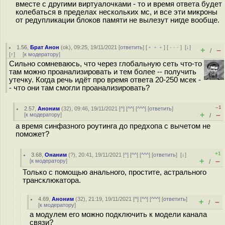
вместе с другими виртуалочками - то и время ответа будет
колебаться в пределах нескольких мс, и все эти микроны
от редупликации блоков памяти не вылезут нигде вообще.
1.56
,
Брат Анон
(
ok
), 09:25, 19/11/2021 [
ответить
] [
﹢﹢﹢
] [
· · ·
]
[
↓
]
+
–
/
[
↑
] [
к модератору
]
Сильно сомневаюсь, что через глобальную сеть что-то
там можно проанализировать и тем более -- получить
утечку. Когда речь идёт про время ответа 20-250 мсек -
- что они там смогли проанализировать?
–1
2.57
,
Аноним
(
32
), 09:46, 19/11/2021 [
^
] [
^^
] [
^^^
] [
ответить
]
+
–
[
к модератору
]
/
а время синфазного роутинга до предхопа с вычетом не
поможет?
+1
3.68
,
Онаним
(
?
), 20:41, 19/11/2021 [
^
] [
^^
] [
^^^
] [
ответить
]
[
↓
]
+
–
[
к модератору
]
/
Только с помощью анального, простите, астрального
трансклюкатора.
4.69
,
Аноним
(
32
), 21:19, 19/11/2021 [
^
] [
^^
] [
^^^
] [
ответить
]
+
–
/
[
к модератору
]
а модулем его можно подключить к модели канала
связи?