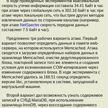
В ходе проведённых экспериментов максимальная
скорость утечки информации составила 34.41 байт в час
при атаке через глобальную сеть и 302.16 байт в час при
атаке через локальную сеть, что быстрее других методов
извлечения данных по сторонним каналам (например,
при атаке
NetSpectre
скорость передачи данных
составляет 7.5 байт в час).
Предложено три рабочих варианта атаки. Первый
вариант позволяет определить данные в памяти web-
сервера, на котором используется Memcached. Атака
сводится к загрузке определённых наборов данных в
хранилище Memcached, очистке дедуплицированного
блока, повторной записи того же элемента и создания
условия для возникновения COW-копирования через
изменение содержимого блока. В ходе эксперимента с
Memcached удалось за 166.51 секунд определить
версию libc, установленную в системе, запущенной в
виртуальной машине.
Второй вариант дал возможность узнать содержимое
записей в СУБД MariaDB, при использовании
хранилища InnoDB, через воссоздание содержимого