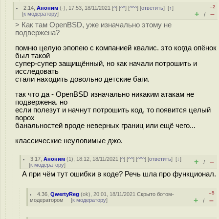
–2
2.14
,
Аноним
(
-
), 17:53, 18/11/2021 [
^
] [
^^
] [
^^^
] [
ответить
]
[
↑
]
+
–
[
к модератору
]
/
> Как там OpenBSD, уже изначально этому не
подвержена?
помню целую эпопею с компанией квалис. это когда опёнок
был такой
супер-супер защищённый, но как начали потрошить и
исследовать
стали находить довольно детские баги.
так что да - OpenBSD изначально никаким атакам не
подвержена. но
если полезут и начнут потрошить код, то появится целый
ворох
банальностей вроде неверных границ или ещё чего...
классические неуловимые джо.
3.17
,
Аноним
(
1
), 18:12, 18/11/2021 [
^
] [
^^
] [
^^^
] [
ответить
]
[
↓
]
+
–
/
[
к модератору
]
А при чём тут ошибки в коде? Речь шла про функционал.
–5
4.36
,
QwertyReg
(
ok
), 20:01, 18/11/2021
Скрыто ботом-
+
–
модератором
[
к модератору
]
/