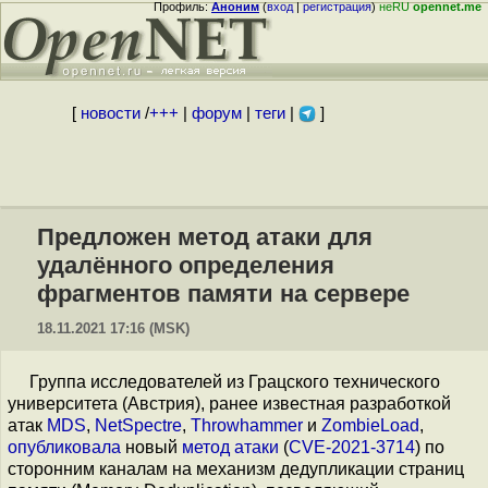
Профиль:
Аноним
(
вход
|
регистрация
)
неRU
opennet.me
[
новости
/
+++
|
форум
|
теги
|
]
Предложен метод атаки для
удалённого определения
фрагментов памяти на сервере
18.11.2021 17:16 (MSK)
Группа исследователей из Грацского технического
университета (Австрия), ранее известная разработкой
атак
MDS
,
NetSpectre
,
Throwhammer
и
ZombieLoad
,
опубликовала
новый
метод атаки
(
CVE-2021-3714
) по
сторонним каналам на механизм дедупликации страниц