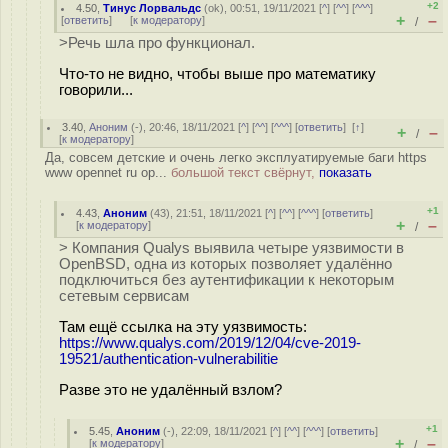
+2
4.50
,
Тинус Лорвальдс
(
ok
), 00:51, 19/11/2021 [
^
] [
^^
] [
^^^
]
+
–
[
ответить
]
[
к модератору
]
/
>Речь шла про функционал.
Что-то не видно, чтобы выше про математику
говорили...
3.40
,
Аноним
(
-
), 20:46, 18/11/2021 [
^
] [
^^
] [
^^^
] [
ответить
]
[
↑
]
+
–
/
[
к модератору
]
Да, совсем детские и очень легко эксплуатируемые баги https
www opennet ru op...
большой текст свёрнут,
показать
+1
4.43
,
Аноним
(
43
), 21:51, 18/11/2021 [
^
] [
^^
] [
^^^
] [
ответить
]
+
–
[
к модератору
]
/
> Компания Qualys выявила четыре уязвимости в
OpenBSD, одна из которых позволяет удалённо
подключиться без аутентификации к некоторым
сетевым сервисам
Там ещё ссылка на эту уязвимость:
https://www.qualys.com/2019/12/04/cve-2019-
19521/authentication-vulnerabilitie
Разве это не удалённый взлом?
+1
5.45
,
Аноним
(
-
), 22:09, 18/11/2021 [
^
] [
^^
] [
^^^
] [
ответить
]
+
–
[
к модератору
]
/