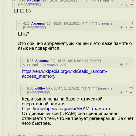
3.24
,
Аноним
(
24
), 18:32, 18/11/2021 [
^
] [
^^
] [
^^^
] [
ответить
]
[
↑
]
+
–
[
к модератору
]
/
L1 L2 L3
–4
4.26
,
Аноним
(
15
), 18:38, 18/11/2021 [
^
] [
^^
] [
^^^
] [
ответить
]
+
–
[
к модератору
]
/
Шта?
Это обычно аббревиатуры кэшей и это даже памятью
язык не повернётся.
+1
5.28
,
Аноним
(
24
), 18:45, 18/11/2021 [
^
] [
^^
] [
^^^
]
+
–
[
ответить
]
[
к модератору
]
/
https://en.wikipedia.org/wiki/Static_random-
access_memory
+4
5.30
,
n00by
(
ok
), 18:47, 18/11/2021 [
^
] [
^^
] [
^^^
] [
ответить
]
+
–
[
к модератору
]
/
Кеши выполнены на базе статической
оперативной памяти
https://ru.wikipedia.org/wiki/SRAM_(память)
От динамической (DRAM) она принципиально
отличается тем, что не требует регенерации. За счёт
чего быстрее.
+4