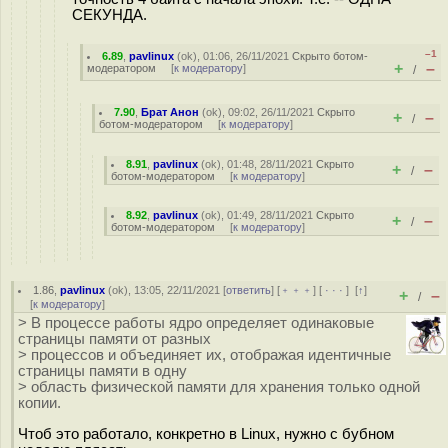
СЕКУНДА.
–1
6.89
,
pavlinux
(
ok
), 01:06, 26/11/2021
Скрыто ботом-
+
–
модератором
[
к модератору
]
/
7.90
,
Брат Анон
(
ok
), 09:02, 26/11/2021
Скрыто
+
–
/
ботом-модератором
[
к модератору
]
8.91
,
pavlinux
(
ok
), 01:48, 28/11/2021
Скрыто
+
–
/
ботом-модератором
[
к модератору
]
8.92
,
pavlinux
(
ok
), 01:49, 28/11/2021
Скрыто
+
–
/
ботом-модератором
[
к модератору
]
1.86
,
pavlinux
(
ok
), 13:05, 22/11/2021 [
ответить
] [
﹢﹢﹢
] [
· · ·
]
[
↑
]
+
–
/
[
к модератору
]
> В процессе работы ядро определяет одинаковые
страницы памяти от разных
> процессов и объединяет их, отображая идентичные
страницы памяти в одну
> область физической памяти для хранения только одной
копии.
Чтоб это работало, конкретно в Linux, нужно с бубном