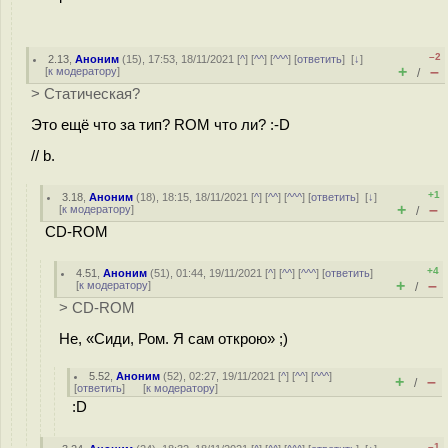
–2
2.13
,
Аноним
(
15
), 17:53, 18/11/2021 [
^
] [
^^
] [
^^^
] [
ответить
]
[
↓
]
+
–
[
к модератору
]
/
> Статическая?
Это ещё что за тип? ROM что ли? :-D
// b.
+1
3.18
,
Аноним
(
18
), 18:15, 18/11/2021 [
^
] [
^^
] [
^^^
] [
ответить
]
[
↓
]
+
–
[
к модератору
]
/
CD-ROM
+4
4.51
,
Аноним
(
51
), 01:44, 19/11/2021 [
^
] [
^^
] [
^^^
] [
ответить
]
+
–
[
к модератору
]
/
> CD-ROM
Не, «Сиди, Ром. Я сам открою» ;)
5.52
,
Аноним
(
52
), 02:27, 19/11/2021 [
^
] [
^^
] [
^^^
]
+
–
/
[
ответить
]
[
к модератору
]
:D
–1