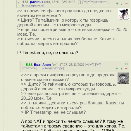
4.87
,
pavlinux
(
ok
), 13:41, 22/11/2021 [
^
] [
^^
] [
^^^
] [
ответить
]
+
–
/
[
к модератору
]
>> а время синфазного роутинга до предхопа с
вычетом не поможет?
> Щито? Те тайминги, о которых ты говоришь,
дорогой аноним -- это микросекунды.
> ещё раз посмотри выше -- сетевые задержи -- 20..20
мсек. Т.е.
> в тысячи...десятки тысяч раз больше. Какие ты
собрался мерить интервалы?!
IP Timestamp, не, не слышал?
+1
5.88
,
Брат Анон
(
ok
), 17:27, 23/11/2021 [
^
] [
^^
] [
^^^
]
+
–
[
ответить
]
[
к модератору
]
/
>>> а время синфазного роутинга до предхопа
с вычетом не поможет?
>> Щито? Те тайминги, о которых ты говоришь,
дорогой аноним -- это микросекунды.
>> ещё раз посмотри выше -- сетевые задержи --
20..20 мсек. Т.е.
>> в тысячи...десятки тысяч раз больше. Какие ты
собрался мерить интервалы?!
> IP Timestamp, не, не слышал?
А про NAT и прокси ты чёнить слышал? К тому же
таймстамп к твоему сведению -- это для хопов. Т.е.
точность 4 байта с начала эпохи. Т.е. -- ОДНА