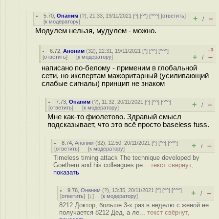
5.70
,
Онаним
(
?
), 21:33, 19/11/2021 [
^
] [
^^
] [
^^^
] [
ответить
]
+
–
/
[
к модератору
]
Модулем нельзя, мудулем - можно.
–3
6.72
,
Аноним
(
32
), 22:31, 19/11/2021 [
^
] [
^^
] [
^^^
]
+
–
[
ответить
]
[
к модератору
]
/
написано по-белому - применим в глобальной
сети, но икспертам мажоритарный (усиливающий
слабые сигналы) принцип не знаком
7.73
,
Онаним
(
?
), 11:32, 20/11/2021 [
^
] [
^^
] [
^^^
]
+
–
/
[
ответить
]
[
к модератору
]
Мне как-то фиолетово. Здравый смысл
подсказывает, что это всё просто baseless fuss.
8.74
,
Аноним
(
32
), 12:50, 20/11/2021 [
^
] [
^^
] [
^^^
]
+
–
/
[
ответить
]
[
к модератору
]
Timeless timing attack The technique developed by
Goethem and his colleagues pe...
текст свёрнут,
показать
9.76
,
Онаним
(
?
), 13:35, 20/11/2021 [
^
] [
^^
] [
^^^
]
+
–
/
[
ответить
]
[
↓
] [
к модератору
]
8212 Доктор, больше 3-х раз в неделю с женой не
получается 8212 Дед, а ле...
текст свёрнут,