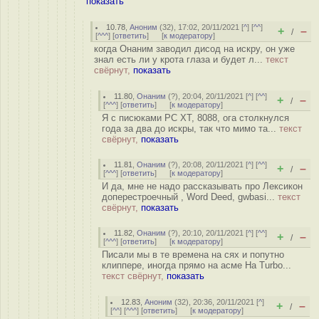
показать
10.78
,
Аноним
(
32
), 17:02, 20/11/2021 [
^
] [
^^
]
+
–
/
[
^^^
] [
ответить
]
[
к модератору
]
когда Онаним заводил дисод на искру, он уже
знал есть ли у крота глаза и будет л...
текст
свёрнут,
показать
11.80
,
Онаним
(
?
), 20:04, 20/11/2021 [
^
] [
^^
]
+
–
/
[
^^^
] [
ответить
]
[
к модератору
]
Я с писюками PC XT, 8088, ога столкнулся
года за два до искры, так что мимо та...
текст
свёрнут,
показать
11.81
,
Онаним
(
?
), 20:08, 20/11/2021 [
^
] [
^^
]
+
–
/
[
^^^
] [
ответить
]
[
к модератору
]
И да, мне не надо рассказывать про Лексикон
доперестроечный , Word Deed, gwbasi...
текст
свёрнут,
показать
11.82
,
Онаним
(
?
), 20:10, 20/11/2021 [
^
] [
^^
]
+
–
/
[
^^^
] [
ответить
]
[
к модератору
]
Писали мы в те времена на сях и попутно
клиппере, иногда прямо на асме На Turbo...
текст свёрнут,
показать
12.83
,
Аноним
(
32
), 20:36, 20/11/2021 [
^
]
+
–
/
[
^^
] [
^^^
] [
ответить
]
[
к модератору
]