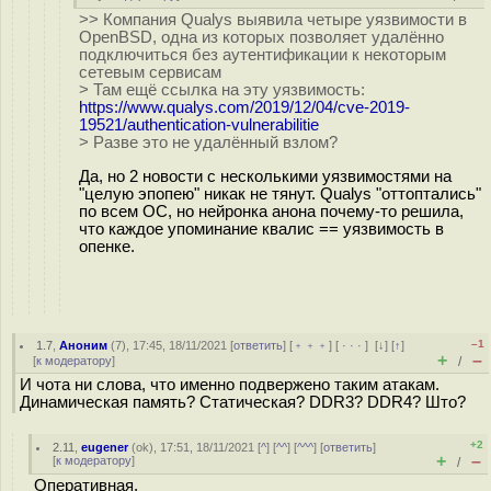
>> Компания Qualys выявила четыре уязвимости в
OpenBSD, одна из которых позволяет удалённо
подключиться без аутентификации к некоторым
сетевым сервисам
> Там ещё ссылка на эту уязвимость:
https://www.qualys.com/2019/12/04/cve-2019-
19521/authentication-vulnerabilitie
> Разве это не удалённый взлом?
Да, но 2 новости с несколькими уязвимостями на
"целую эпопею" никак не тянут. Qualys "оттоптались"
по всем ОС, но нейронка анона почему-то решила,
что каждое упоминание квалис == уязвимость в
опенке.
–1
1.7
,
Аноним
(
7
), 17:45, 18/11/2021 [
ответить
] [
﹢﹢﹢
] [
· · ·
]
[
↓
] [
↑
]
+
–
[
к модератору
]
/
И чота ни слова, что именно подвержено таким атакам.
Динамическая память? Статическая? DDR3? DDR4? Што?
+2
2.11
,
eugener
(
ok
), 17:51, 18/11/2021 [
^
] [
^^
] [
^^^
] [
ответить
]
+
–
[
к модератору
]
/
Оперативная.