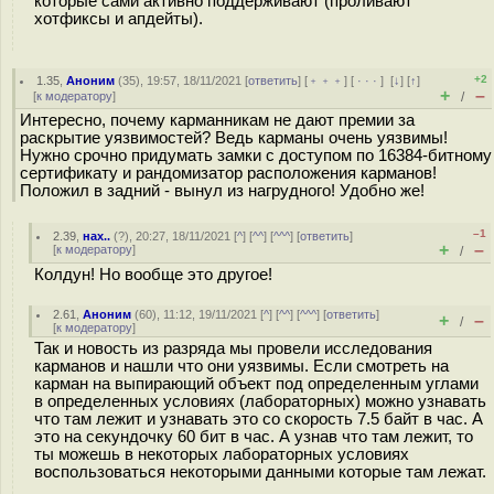
которые сами активно поддерживают (проливают
хотфиксы и апдейты).
+2
1.35
,
Аноним
(
35
), 19:57, 18/11/2021 [
ответить
] [
﹢﹢﹢
] [
· · ·
]
[
↓
] [
↑
]
+
–
[
к модератору
]
/
Интересно, почему карманникам не дают премии за
раскрытие уязвимостей? Ведь карманы очень уязвимы!
Нужно срочно придумать замки с доступом по 16384-битному
сертификату и рандомизатор расположения карманов!
Положил в задний - вынул из нагрудного! Удобно же!
–1
2.39
,
нах..
(
?
), 20:27, 18/11/2021 [
^
] [
^^
] [
^^^
] [
ответить
]
+
–
[
к модератору
]
/
Колдун! Но вообще это другое!
2.61
,
Аноним
(
60
), 11:12, 19/11/2021 [
^
] [
^^
] [
^^^
] [
ответить
]
+
–
/
[
к модератору
]
Так и новость из разряда мы провели исследования
карманов и нашли что они уязвимы. Если смотреть на
карман на выпирающий объект под определенным углами
в определенных условиях (лабораторных) можно узнавать
что там лежит и узнавать это со скорость 7.5 байт в час. А
это на секундочку 60 бит в час. А узнав что там лежит, то
ты можешь в некоторых лабораторных условиях
воспользоваться некоторыми данными которые там лежат.