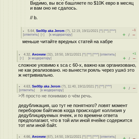
Видимо, вы все башляете по $10K евро в месяц
и вам оно не сдалось.
// b.
–1
5.64
,
Sw00p aka Jerom
(
?
), 12:19, 19/11/2021 [
^
] [
^^
] [
^^^
]
+
–
[
ответить
]
[
↑
] [
к модератору
]
/
меньше читайте вредных статей на хабре
+1
4.32
,
Аноним
(
32
), 18:50, 18/11/2021 [
^
] [
^^
] [
^^^
] [
ответить
]
+
–
[
↑
] [
к модератору
]
/
сложное уязвимо к sca с 60-х, важно как организовано,
не как реализовано. но вынести рояль через ушкó это
ж нетривиально.
4.63
,
Sw00p aka Jerom
(
?
), 11:40, 19/11/2021 [
^
] [
^^
] [
^^^
]
+
–
/
[
ответить
]
[
к модератору
]
>Я просто не понимаю о чём речь.
дедубликация, шо тут не понятного? ловят момент
перебором байтиков когда происходит коллизия у
дедублицируемых ячеек, и по времени ответа
предполагают, что в той или иной ячейке содержится
тот или иной байт.
4.66
,
Аноним
(
67
), 14:50, 19/11/2021 [
^
] [
^^
] [
^^^
] [
ответить
]
+
–
/