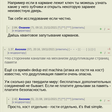
Например если в кармане лежит ключ ты можешь узнать
какие у него зубчики и открыть некоторую заранее
неизвестную дверь.
Так себе исследование если честно.
2.84
,
Онаним
(
?
), 09:10, 21/11/2021 [
^
] [
^^
] [
^^^
] [
ответить
]
+
–
/
[
к модератору
]
Даёшь квантовое запутывание карманов.
–1
1.37
,
Аноним
(
37
), 20:16, 18/11/2021 [
ответить
] [
﹢﹢﹢
] [
· · ·
]
[
↓
] [
↑
]
+
–
[
к модератору
]
/
>по сторонним каналам на механизм дедупликации страниц
памяти
Ещё со времён dedup est machina (атака из гостя на хост)
известно, что дедупликация памяти очень опасна.
Уж сколько раз твердили миру: бесплатных дополнительных
соединений не бывает. Если не платите деньгами за память -
платите безопасностью.
2.42
,
Аноним
(
5
), 21:08, 18/11/2021 [
^
] [
^^
] [
^^^
] [
ответить
]
+
–
/
[
к модератору
]
Просто, хост отдельно - гости отдельно, it's that simple.