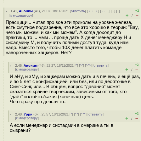
+2
1.41
,
Аноним
(
41
), 21:07, 18/11/2021 [
ответить
] [
﹢﹢﹢
] [
· · ·
]
[
↓
] [
↑
]
+
–
[
к модератору
]
/
Прасцици... Читая про все эти приколы на уровне железа,
есть смутное подозрение, что все это хорошо в теории: "Вау,
чего мы можем, и как мы можем". А когда доходит до
практики, то ... ммм ... проще дать Х денег менеджеру Н и
сисадмину М, и получить полный доступ туда, куда нам
надо. Вместо того, чтобы 10Х денег платить команде
навороченных хацкеров. Нет?
+2
2.46
,
Аноним
(
46
), 22:27, 18/11/2021 [
^
] [
^^
] [
^^^
] [
ответить
]
+
–
[
к модератору
]
/
И эНу, и эМу, и хацкерам можно дать и в печень, и ещё раз,
и по 5 лет с конфискацией, или без, или по десяточке в
Синг-Синг, или... В общем, вопрос "давания" может
оказаться крайне творческим, зависимым от того, кто
"даёт" и кто/что/какая (конечная) цель.
Чего сразу про деньги-то...
+2
2.48
,
Урри
(
ok
), 23:57, 18/11/2021 [
^
] [
^^
] [
^^^
] [
ответить
]
+
–
[
к модератору
]
/
А если менеджер и систадмин в омерике а ты в
сызрани?