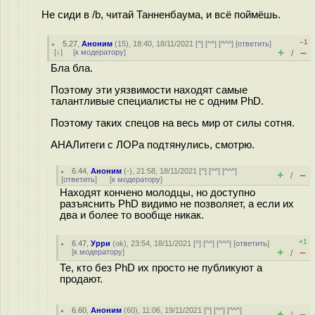
Не сиди в /b, читай Танненбаума, и всё поймёшь.
–1
5.27
,
Аноним
(
15
), 18:40, 18/11/2021 [
^
] [
^^
] [
^^^
] [
ответить
]
+
–
[
↓
] [
к модератору
]
/
Бла бла.
Поэтому эти уязвимости находят самые
талантливые специалисты не с одним PhD.
Поэтому таких спецов на весь мир от силы сотня.
АНАЛитеги с ЛОРа подтянулись, смотрю.
6.44
,
Аноним
(
-
), 21:58, 18/11/2021 [
^
] [
^^
] [
^^^
]
+
–
/
[
ответить
]
[
к модератору
]
Находят кончено молодцы, но доступно
разъяснить PhD видимо не позволяет, а если их
два и более то вообще никак.
+1
6.47
,
Урри
(
ok
), 23:54, 18/11/2021 [
^
] [
^^
] [
^^^
] [
ответить
]
+
–
[
к модератору
]
/
Те, кто без PhD их просто не публикуют а
продают.
6.60
,
Аноним
(
60
), 11:06, 19/11/2021 [
^
] [
^^
] [
^^^
]
+
–