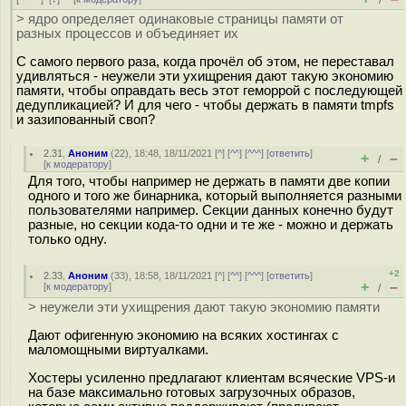
/
> ядро определяет одинаковые страницы памяти от
разных процессов и объединяет их
С самого первого раза, когда прочёл об этом, не переставал
удивляться - неужели эти ухищрения дают такую экономию
памяти, чтобы оправдать весь этот геморрой с последующей
дедупликацией? И для чего - чтобы держать в памяти tmpfs
и зазипованный своп?
2.31
,
Аноним
(
22
), 18:48, 18/11/2021 [
^
] [
^^
] [
^^^
] [
ответить
]
+
–
/
[
к модератору
]
Для того, чтобы например не держать в памяти две копии
одного и того же бинарника, который выполняется разными
пользователями например. Секции данных конечно будут
разные, но секции кода-то одни и те же - можно и держать
только одну.
+2
2.33
,
Аноним
(
33
), 18:58, 18/11/2021 [
^
] [
^^
] [
^^^
] [
ответить
]
+
–
[
к модератору
]
/
> неужели эти ухищрения дают такую экономию памяти
Дают офигенную экономию на всяких хостингах с
маломощными виртуалками.
Хостеры усиленно предлагают клиентам всяческие VPS-и
на базе максимально готовых загрузочных образов,