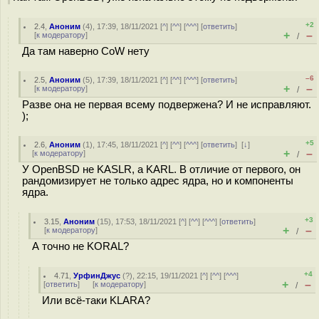
+2
2.4
,
Аноним
(
4
), 17:39, 18/11/2021 [
^
] [
^^
] [
^^^
] [
ответить
]
+
–
[
к модератору
]
/
Да там наверно CoW нету
–6
2.5
,
Аноним
(
5
), 17:39, 18/11/2021 [
^
] [
^^
] [
^^^
] [
ответить
]
+
–
[
к модератору
]
/
Разве она не первая всему подвержена? И не исправляют.
);
+5
2.6
,
Аноним
(
1
), 17:45, 18/11/2021 [
^
] [
^^
] [
^^^
] [
ответить
]
[
↓
]
+
–
[
к модератору
]
/
У OpenBSD не KASLR, а KARL. В отличие от первого, он
рандомизирует не только адрес ядра, но и компоненты
ядра.
+3
3.15
,
Аноним
(
15
), 17:53, 18/11/2021 [
^
] [
^^
] [
^^^
] [
ответить
]
+
–
[
к модератору
]
/
А точно не KORAL?
+4
4.71
,
УрфинДжус
(
?
), 22:15, 19/11/2021 [
^
] [
^^
] [
^^^
]
+
–
[
ответить
]
[
к модератору
]
/
Или всё-таки KLARA?