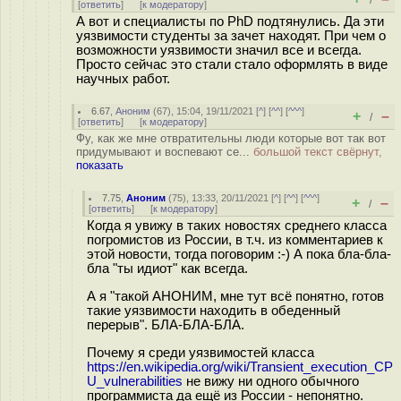
/
[
ответить
]
[
к модератору
]
А вот и специалисты по PhD подтянулись. Да эти
уязвимости студенты за зачет находят. При чем о
возможности уязвимости значил все и всегда.
Просто сейчас это стали стало оформлять в виде
научных работ.
6.67
,
Аноним
(
67
), 15:04, 19/11/2021 [
^
] [
^^
] [
^^^
]
+
–
/
[
ответить
]
[
к модератору
]
Фу, как же мне отвратительны люди которые вот так вот
придумывают и воспевают се...
большой текст свёрнут,
показать
7.75
,
Аноним
(
75
), 13:33, 20/11/2021 [
^
] [
^^
] [
^^^
]
+
–
/
[
ответить
]
[
к модератору
]
Когда я увижу в таких новостях среднего класса
погромистов из России, в т.ч. из комментариев к
этой новости, тогда поговорим :-) А пока бла-бла-
бла "ты идиот" как всегда.
А я "такой АНОНИМ, мне тут всё понятно, готов
такие уязвимости находить в обеденный
перерыв". БЛА-БЛА-БЛА.
Почему я среди уязвимостей класса
https://en.wikipedia.org/wiki/Transient_execution_CP
U_vulnerabilities
не вижу ни одного обычного
программиста да ещё из России - непонятно.