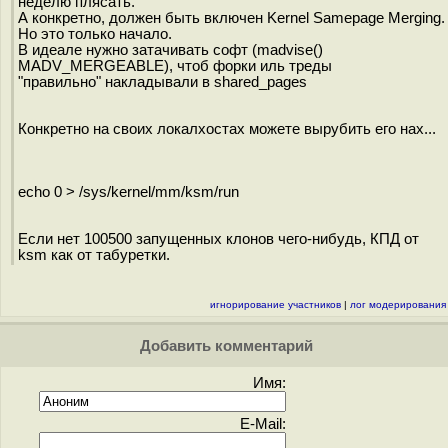
неделю плясать.
А конкретно, должен быть включен Kernel Samepage Merging.
Но это только начало.
В идеале нужно затачивать софт (madvise()
MADV_MERGEABLE), чтоб форки иль треды
"правильно" накладывали в shared_pages
Конкретно на своих локалхостах можете вырубить его нах...
echo 0 > /sys/kernel/mm/ksm/run
Если нет 100500 запущенных клонов чего-нибудь, КПД от
ksm как от табуретки.
игнорирование участников
|
лог модерирования
Добавить комментарий
Имя:
E-Mail: