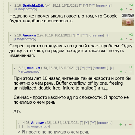
+2
2.16
,
BratishkaErik
(
ok
), 18:11, 18/11/2021 [
^
] [
^^
] [
^^^
] [
ответить
]
+
–
[
к модератору
]
/
Недавно же промелькала новость о том, что Google
будет подобное спонсировать
+2
2.19
,
Аноним
(
19
), 18:19, 18/11/2021 [
^
] [
^^
] [
^^^
] [
ответить
]
[
↓
]
+
–
[
к модератору
]
/
Скорее, просто наткнулись на целый пласт проблем. Одну
дырку затыкают, но рядом находится такая же, но чуть
измененная.
+1
3.21
,
Аноним
(
15
), 18:28, 18/11/2021 [
^
] [
^^
] [
^^^
] [
ответить
]
[
↓
]
+
–
[
к модератору
]
/
При этом лет 10 назад читаешь такие новости и хотя бы
понятно о чём речь. Buffer overflow, off by one, freeing
uninitialized, double free, failure to malloc() и т.д.
Сейчас - просто какой-то ад по сложности. Я просто не
понимаю о чём речь.
// b.
4.25
,
Аноним
(
22
), 18:34, 18/11/2021 [
^
] [
^^
] [
^^^
] [
ответить
]
+
–
/
[
↓
] [
к модератору
]
> Я просто не понимаю о чём речь