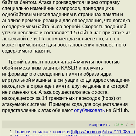
байт за байтом. Атака производится через отправку
специально изменённых запросов, приводящих к
однобайтовым несовпадениям в страницах памяти и
анализе времени реакции для определения, что догадка
о содержимом байта была верной. Cкорость подобной
утечки невелика и составляет 1.5 байт в час при атаке из
локальной сети. Плюсом метода является то, что он
может применяться для восстановления неизвестного
содержимого памяти.
Третий вариант позволил за 4 минуты полностью
обойти механизм защиты KASLR и получить
информацию о смещении в памяти образа ядра
виртуальной машины, в ситуации когда адрес смещения
находится в странице памяти, другие данные в которой
не изменяются. Атака осуществлялась с хоста,
находящегося за 14 транзитных переходов (hops) от
атакуемой системы. Примеры кода для осуществления
представленных атак обещают
опубликовать
на GitHub.
+
–
исправить
/
+23
Главная ссылка к новости (
https://arxiv.org/abs/2111.085...
)