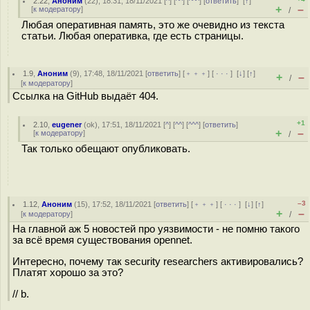
2.22
,
Аноним
(
22
), 18:31, 18/11/2021 [
^
] [
^^
] [
^^^
] [
ответить
]
[
↑
]
+
–
[
к модератору
]
/
Любая оперативная память, это же очевидно из текста
статьи. Любая оперативка, где есть страницы.
1.9
,
Аноним
(
9
), 17:48, 18/11/2021 [
ответить
] [
﹢﹢﹢
] [
· · ·
]
[
↓
] [
↑
]
+
–
/
[
к модератору
]
Ссылка на GitHub выдаёт 404.
+1
2.10
,
eugener
(
ok
), 17:51, 18/11/2021 [
^
] [
^^
] [
^^^
] [
ответить
]
+
–
[
к модератору
]
/
Так только обещают опубликовать.
–3
1.12
,
Аноним
(
15
), 17:52, 18/11/2021 [
ответить
] [
﹢﹢﹢
] [
· · ·
]
[
↓
] [
↑
]
+
–
[
к модератору
]
/
На главной аж 5 новостей про уязвимости - не помню такого
за всё время существования opennet.
Интересно, почему так security researchers активировались?
Платят хорошо за это?
// b.