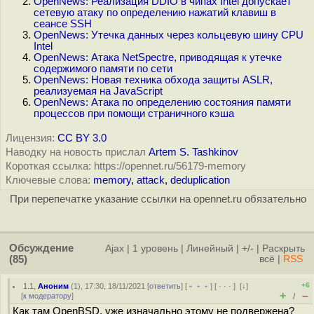
OpenNews: Реализация DDIO в чипах Intel допускает
сетевую атаку по определению нажатий клавиш в
сеансе SSH
OpenNews: Утечка данных через кольцевую шину CPU
Intel
OpenNews: Атака NetSpectre, приводящая к утечке
содержимого памяти по сети
OpenNews: Новая техника обхода защиты ASLR,
реализуемая на JavaScript
OpenNews: Атака по определению состояния памяти
процессов при помощи страничного кэша
Лицензия:
CC BY 3.0
Наводку на новость прислал
Artem S. Tashkinov
Короткая ссылка: https://opennet.ru/56179-memory
Ключевые слова:
memory
,
attack
,
deduplication
При перепечатке указание ссылки на opennet.ru обязательно
Обсуждение
Ajax
|
1 уровень
|
Линейный
|
+/-
|
Раскрыть
(85)
всё
|
RSS
+6
1.1
,
Аноним
(
1
), 17:30, 18/11/2021 [
ответить
] [
﹢﹢﹢
] [
· · ·
]
[
↓
]
+
–
[
к модератору
]
/
Как там OpenBSD, уже изначально этому не подвержена?