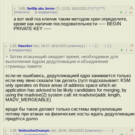
–1
3.65
,
Sw00p aka Jerom
(
?
), 12:23, 19/11/2021 [
^
] [
^^
] [
^^^
]
+
–
[
ответить
]
[
к модератору
]
/
а вот мой rsa ключик таким методом хрен определите,
кроме как наличие последовательности ----- BEGIN
PRIVATE KEY -----
–1
1.20
,
Нанобот
(
ok
), 18:27, 18/11/2021 [
ответить
] [
﹢﹢﹢
] [
· · ·
]
[
↑
]
+
–
[
к модератору
]
/
> Затем атакующий ожидает время, необходимое для
выполнения ядром дедупликации и объединения
страницы памяти
если не ошибаюсь, дедупликацией ядро занимается только
если ему явно сказали так делать (гугл подсказывает: KSM
only operates on those areas of address space which an
application has advised to be likely candidates for merging, by
using the madvise(2) system call: int madvise(addr, length,
MADV_MERGEABLE)
вроде бы такое делают только системы виртуализации
потому при атаках на физические хосты ждать дедупликации
придётся долго
–2
1.29
,
YetAnotherOnanym
(
ok
), 18:46, 18/11/2021 [
ответить
] [
﹢﹢﹢
]
+
–
[
· · ·
]
[
↓
] [
к модератору
]