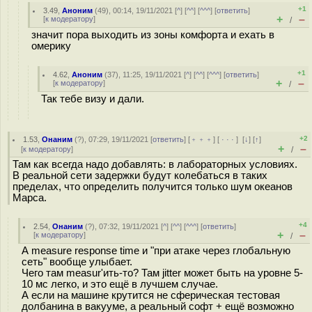
+1
3.49
,
Аноним
(
49
), 00:14, 19/11/2021 [
^
] [
^^
] [
^^^
] [
ответить
]
+
–
[
к модератору
]
/
значит пора выходить из зоны комфорта и ехать в
омерику
+1
4.62
,
Аноним
(
37
), 11:25, 19/11/2021 [
^
] [
^^
] [
^^^
] [
ответить
]
+
–
[
к модератору
]
/
Так тебе визу и дали.
+2
1.53
,
Онаним
(
?
), 07:29, 19/11/2021 [
ответить
] [
﹢﹢﹢
] [
· · ·
]
[
↓
] [
↑
]
+
–
[
к модератору
]
/
Там как всегда надо добавлять: в лабораторных условиях.
В реальной сети задержки будут колебаться в таких
пределах, что определить получится только шум океанов
Марса.
+4
2.54
,
Онаним
(
?
), 07:32, 19/11/2021 [
^
] [
^^
] [
^^^
] [
ответить
]
+
–
[
к модератору
]
/
А measure response time и "при атаке через глобальную
сеть" вообще улыбает.
Чего там measur'ить-то? Там jitter может быть на уровне 5-
10 мс легко, и это ещё в лучшем случае.
А если на машине крутится не сферическая тестовая
долбанина в вакууме, а реальный софт + ещё возможно