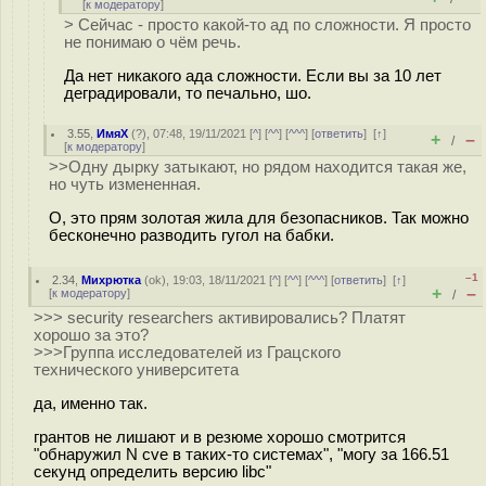
[
к модератору
]
> Сейчас - просто какой-то ад по сложности. Я просто
не понимаю о чём речь.
Да нет никакого ада сложности. Если вы за 10 лет
деградировали, то печально, шо.
3.55
,
ИмяХ
(
?
), 07:48, 19/11/2021 [
^
] [
^^
] [
^^^
] [
ответить
]
[
↑
]
+
–
/
[
к модератору
]
>>Одну дырку затыкают, но рядом находится такая же,
но чуть измененная.
О, это прям золотая жила для безопасников. Так можно
бесконечно разводить гугол на бабки.
–1
2.34
,
Михрютка
(
ok
), 19:03, 18/11/2021 [
^
] [
^^
] [
^^^
] [
ответить
]
[
↑
]
+
–
[
к модератору
]
/
>>> security researchers активировались? Платят
хорошо за это?
>>>Группа исследователей из Грацского
технического университета
да, именно так.
грантов не лишают и в резюме хорошо смотрится
"обнаружил N cve в таких-то системах", "могу за 166.51
секунд определить версию libc"