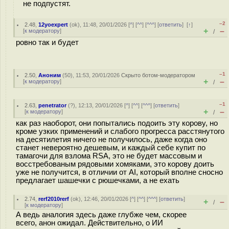
не подпустят.
–2
2.48
,
12yoexpert
(
ok
), 11:48, 20/01/2026 [
^
] [
^^
] [
^^^
] [
ответить
]
[
↑
]
+
–
[
к модератору
]
/
ровно так и будет
–1
2.50
,
Аноним
(
50
), 11:53, 20/01/2026
Скрыто ботом-модератором
+
–
[
к модератору
]
/
–1
2.63
,
penetrator
(
?
), 12:13, 20/01/2026 [
^
] [
^^
] [
^^^
] [
ответить
]
+
–
[
к модератору
]
/
как раз наоборот, они попытались подоить эту корову, но
кроме узких применений и слабого прогресса расстянутого
на десятилетия ничего не получилось, даже когда оно
станет невероятно дешевым, и каждый себе купит по
тамагочи для взлома RSA, это не будет массовым и
восстребованым рядовыми хомяками, это корову доить
уже не получится, в отличии от AI, который вполне сносно
предлагает шашечки с рюшечками, а не ехать
2.74
,
rerf2010rerf
(
ok
), 12:46, 20/01/2026 [
^
] [
^^
] [
^^^
] [
ответить
]
+
–
/
[
к модератору
]
А ведь аналогия здесь даже глубже чем, скорее
всего, анон ожидал. Действительно, о ИИ