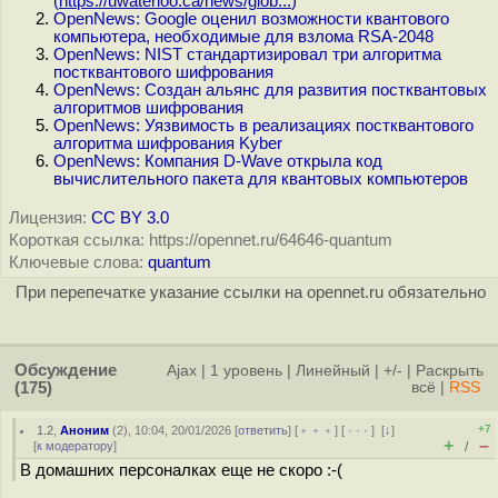
(
https://uwaterloo.ca/news/glob...
)
OpenNews: Google оценил возможности квантового
компьютера, необходимые для взлома RSA-2048
OpenNews: NIST стандартизировал три алгоритма
постквантового шифрования
OpenNews: Создан альянс для развития постквантовых
алгоритмов шифрования
OpenNews: Уязвимость в реализациях постквантового
алгоритма шифрования Kyber
OpenNews: Компания D-Wave открыла код
вычислительного пакета для квантовых компьютеров
Лицензия:
CC BY 3.0
Короткая ссылка: https://opennet.ru/64646-quantum
Ключевые слова:
quantum
При перепечатке указание ссылки на opennet.ru обязательно
Обсуждение
Ajax
|
1 уровень
|
Линейный
|
+/-
|
Раскрыть
(175)
всё
|
RSS
+7
1.2
,
Аноним
(
2
), 10:04, 20/01/2026 [
ответить
] [
﹢﹢﹢
] [
· · ·
]
[
↓
]
+
–
[
к модератору
]
/
В домашних персоналках еще не скоро :-(