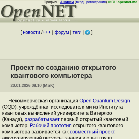
Профиль:
Аноним
(
вход
|
регистрация
)
неRU
opennet.me
[
новости
/
+++
|
форум
|
теги
|
]
Проект по созданию открытого
квантового компьютера
20.01.2026 08:10 (MSK)
Некоммерческая организация
Open Quantum Design
(OQD), учреждённая исследователями из Института
квантовых вычислений университета Ватерлоо
(Канада),
разрабатывает
первый открытый квантовый
компьютер.
Рабочий прототип
открытого квантового
компьютера развивается как
совместный проект
,
аккумулирующий ресурсы, знания и опыт групп