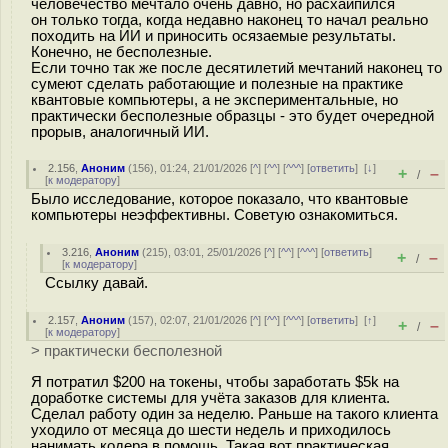
человечество мечтало очень давно, но расхайпился
он только тогда, когда недавно наконец то начал реально
походить на ИИ и приносить осязаемые результаты.
Конечно, не бесполезные.
Если точно так же после десятилетий мечтаний наконец то
сумеют сделать работающие и полезные на практике
квантовые компьютеры, а не экспериментальные, но
практически бесполезные образцы - это будет очередной
прорыв, аналогичный ИИ.
2.156
,
Аноним
(
156
), 01:24, 21/01/2026 [
^
] [
^^
] [
^^^
] [
ответить
]
[
↓
]
+
–
/
[
к модератору
]
Было исследование, которое показало, что квантовые
компьютеры неэффективны. Советую ознакомиться.
3.216
,
Аноним
(
215
), 03:01, 25/01/2026 [
^
] [
^^
] [
^^^
] [
ответить
]
+
–
/
[
к модератору
]
Ссылку давай.
2.157
,
Аноним
(
157
), 02:07, 21/01/2026 [
^
] [
^^
] [
^^^
] [
ответить
]
[
↑
]
+
–
/
[
к модератору
]
> практически бесполезной
Я потратил $200 на токены, чтобы заработать $5k на
доработке системы для учёта заказов для клиента.
Сделал работу один за неделю. Раньше на такого клиента
уходило от месяца до шести недель и приходилось
нанимать кодера в помощь. Такая вот практическая