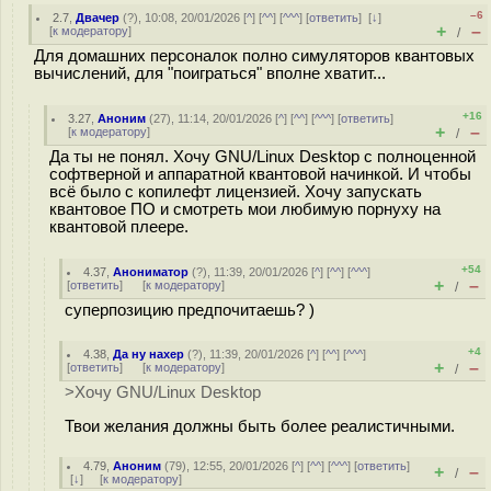
–6
2.7
,
Двачер
(
?
), 10:08, 20/01/2026 [
^
] [
^^
] [
^^^
] [
ответить
]
[
↓
]
+
–
[
к модератору
]
/
Для домашних персоналок полно симуляторов квантовых
вычислений, для "поиграться" вполне хватит...
+16
3.27
,
Аноним
(
27
), 11:14, 20/01/2026 [
^
] [
^^
] [
^^^
] [
ответить
]
+
–
[
к модератору
]
/
Да ты не понял. Хочу GNU/Linux Desktop с полноценной
софтверной и аппаратной квантовой начинкой. И чтобы
всё было с копилефт лицензией. Хочу запускать
квантовое ПО и смотреть мои любимую порнуху на
квантовой плеере.
+54
4.37
,
Анониматор
(
?
), 11:39, 20/01/2026 [
^
] [
^^
] [
^^^
]
+
–
[
ответить
]
[
к модератору
]
/
суперпозицию предпочитаешь? )
+4
4.38
,
Да ну нахер
(
?
), 11:39, 20/01/2026 [
^
] [
^^
] [
^^^
]
+
–
[
ответить
]
[
к модератору
]
/
>Хочу GNU/Linux Desktop
Твои желания должны быть более реалистичными.
4.79
,
Аноним
(
79
), 12:55, 20/01/2026 [
^
] [
^^
] [
^^^
] [
ответить
]
+
–
/
[
↓
] [
к модератору
]