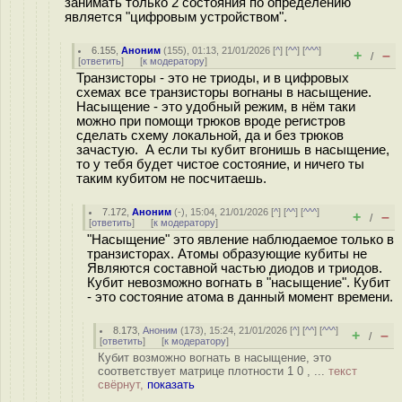
занимать только 2 состояния по определению
является "цифровым устройством".
6.155
,
Аноним
(
155
), 01:13, 21/01/2026 [
^
] [
^^
] [
^^^
]
+
–
/
[
ответить
]
[
к модератору
]
Транзисторы - это не триоды, и в цифровых
схемах все транзисторы вогнаны в насыщение.
Насыщение - это удобный режим, в нём таки
можно при помощи трюков вроде регистров
сделать схему локальной, да и без трюков
зачастую. А если ты кубит вгонишь в насыщение,
то у тебя будет чистое состояние, и ничего ты
таким кубитом не посчитаешь.
7.172
,
Аноним
(
-
), 15:04, 21/01/2026 [
^
] [
^^
] [
^^^
]
+
–
/
[
ответить
]
[
к модератору
]
"Насыщение" это явление наблюдаемое только в
транзисторах. Атомы образующие кубиты не
Являются составной частью диодов и триодов.
Кубит невозможно вогнать в "насыщение". Кубит
- это состояние атома в данный момент времени.
8.173
,
Аноним
(
173
), 15:24, 21/01/2026 [
^
] [
^^
] [
^^^
]
+
–
/
[
ответить
]
[
к модератору
]
Кубит возможно вогнать в насыщение, это
соответствует матрице плотности 1 0 , ...
текст
свёрнут,
показать