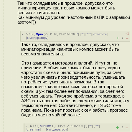
Так что оглядываясь в прошлое, допускаю что
миниатюризация квантовых компов может быть
весьма значительна.
Как минимум до уровня "настольный КвПК с заправкой
азотом"))
–1
5.166
,
Хрю
(
?
), 11:10, 21/01/2026 [
^
] [
^^
] [
^^^
] [
ответить
]
+
–
[
к модератору
]
/
Так что, оглядываясь в прошлое, допускаю, что
миниатюризация квантовых компов может быть
весьма значительна.
Это называется методом аналогий. И тут он не
применим. В обычных компах была сразу видна
«простая» схема и было понимание пути, за счёт
чего увеличивать производительность, уменьшать
потребление, уменьшать размеры. В так
называемых квантовых компьютерах нет простой
схемы и уж тем более нет понимания, за счёт чего
всё уменьшать. Такая же проблема в термоядре, в
АЭС есть простая рабочая схема «кипятильник», а у
термоядра её нет. Соответственно, и ТЯЭС тоже
пока нема. Пока нет простых схем работы, прогресс
будет в час по чайной ложке.
6.171
,
Аноним
(
-
), 14:24, 21/01/2026 [
^
] [
^^
] [
^^^
]
+
–
/
[
ответить
]
[
к модератору
]