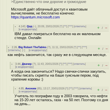
>Единственно что они дорогие и громоздкие
Microsoft даёт облачный доступ к квантовым
вычислениям, не бесплатно конечно:
https://quantum.microsoft.com
4.143
,
Qqq
(-), 20:09, 20/01/2026 [
^
] [
^^
] [
^^^
] [
ответить
]
+
–
/
[
к модератору
]
IBM давал поиграться бесплатно на их маленьком
стенде. Онлайн
2.26
,
Big Robert TheTables
(
?
), 11:11, 20/01/2026 [
^
] [
^^
] [
^^^
]
+
–
/
[
ответить
]
[
↑
] [
к модератору
]
как нефть закончится, так сразу же в следующем месяце.
3.44
,
Двачер
(
?
), 11:43, 20/01/2026 [
^
] [
^^
] [
^^^
] [
ответить
]
+
–
/
[
к модератору
]
А когда она закончиться? Надо свечки-спички закупить,
чтобы писать скрипты на баше гуисным пером, под
храпение коровы :)
4.85
,
Аноним
(
85
), 13:17, 20/01/2026 [
^
] [
^^
] [
^^^
] [
ответить
]
+
–
/
[
к модератору
]
Учитель по географии году в 2003 говорила, что нефти
на 15-20 лет осталось, газа - на 50 лет. Поэтому со дня
на день...