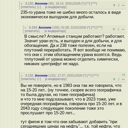
5.120
,
Аноним
(
95
), 16:14, 20/01/2026 [
^
] [
^^
] [
^^^
]
+
–
/
[
ответить
]
[
↓
] [
к модератору
]
235-го урана тоже не шибко много осталось в виде
экономически выгодном для добычи.
6.154
,
Аноним
(
155
), 01:08, 21/01/2026 [
^
] [
^^
] [
^^^
]
+
–
/
[
ответить
]
[
к модератору
]
В смысле? Атомные станции работают? работают.
Значит уран есть, и выгоден и для добычи, и для
обогащения. Да и 238 тоже полезен, если на
плутоний переработать. Я вот вообще не понимаю,
что они с этим обогащением урана возятся. Ведь
тплутоний от урана можно отделить химически,
никаких центрифуг не надо.
+2
5.132
,
Аноним
(
132
), 17:37, 20/01/2026 [
^
] [
^^
] [
^^^
]
+
–
[
ответить
]
[
↑
] [
к модератору
]
/
Вы не поверите, но в 1983 она так же говорила, что
на 15-20 лет.. (ну точнее, скорее всего географичка
то была другая, но тоже географичка)
и что то мне подсказывает, что в 2023 тоже, уже
очередная географичка, говорила про 15-20 лет. и в
2043 году следующее поколение тоже это
прослушает про 15-20 лет...
тут фигня в том что они забывают добавить "при
сегодняшних ценах на нефть"... т.к. той нефти, что