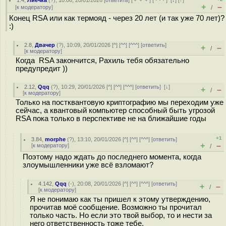
1.4
,
Лиечка
(
?
), 10:06, 20/01/2026 [
ответить
] [
﹢﹢﹢
] [
· · ·
]
[
↓
] [
↑
]
+
–
[
к модератору
]
/
Конец RSA или как термояд - через 20 лет (и так уже 70 лет)?
:)
2.8
,
Двачер
(
?
), 10:09, 20/01/2026 [
^
] [
^^
] [
^^^
] [
ответить
]
+
–
/
[
к модератору
]
Когда RSA закончится, Рахиль тебя обязательно
предупредит ))
2.12
,
Qqq
(
?
), 10:29, 20/01/2026 [
^
] [
^^
] [
^^^
] [
ответить
]
[
↓
]
+
–
/
[
к модератору
]
Только на постквантовую криптографию мы переходим уже
сейчас, а квантовый компьютер способный быть угрозой
RSA пока только в перспективе не на ближайшие годы
+1
3.84
,
morphe
(
?
), 13:10, 20/01/2026 [
^
] [
^^
] [
^^^
] [
ответить
]
+
–
[
к модератору
]
/
Поэтому надо ждать до последнего момента, когда
злоумышленники уже всё взломают?
4.142
,
Qqq
(-), 20:08, 20/01/2026 [
^
] [
^^
] [
^^^
] [
ответить
]
+
–
/
[
к модератору
]
Я не понимаю как ты пришел к этому утверждению,
прочитав моё сообщение. Возможно ты прочитал
только часть. Но если это твой выбор, то и нести за
него ответственность тоже тебе.