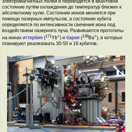
электромагнитных полей и переводятся в квантовое
состояние путём охлаждения до температур близких к
абсолютному нулю. Состояние ионов меняется при
помощи лазерных импульсов, а состояние кубита
определяется по интенсивности свечения иона под
воздействием лазерного луча. Развиваются прототипы
171
+
138
+
на ионах
иттербия
(
Yb
) и
бария
(
Ba
), в которых
планируют реализовать 30-50 и 16 кубитов.