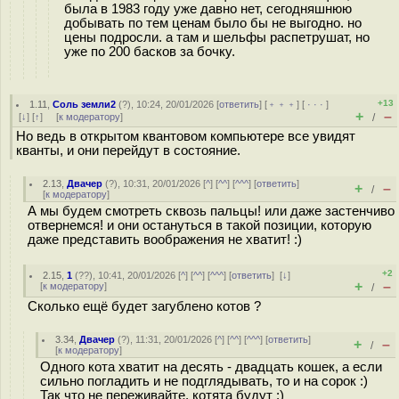
была в 1983 году уже давно нет, сегодняшнюю
добывать по тем ценам было бы не выгодно. но
цены подросли. а там и шельфы распетрушат, но
уже по 200 басков за бочку.
+13
1.11
,
Соль земли2
(
?
), 10:24, 20/01/2026 [
ответить
] [
﹢﹢﹢
] [
· · ·
]
+
–
[
↓
] [
↑
] [
к модератору
]
/
Но ведь в открытом квантовом компьютере все увидят
кванты, и они перейдут в состояние.
2.13
,
Двачер
(
?
), 10:31, 20/01/2026 [
^
] [
^^
] [
^^^
] [
ответить
]
+
–
/
[
к модератору
]
А мы будем смотреть сквозь пальцы! или даже застенчиво
отвернемся! и они остануться в такой позиции, которую
даже представить воображения не хватит! :)
+2
2.15
,
1
(
??
), 10:41, 20/01/2026 [
^
] [
^^
] [
^^^
] [
ответить
]
[
↓
]
+
–
[
к модератору
]
/
Сколько ещё будет загублено котов ?
3.34
,
Двачер
(
?
), 11:31, 20/01/2026 [
^
] [
^^
] [
^^^
] [
ответить
]
+
–
/
[
к модератору
]
Одного кота хватит на десять - двадцать кошек, а если
сильно погладить и не подглядывать, то и на сорок :)
Так что не переживайте, котята будут :)