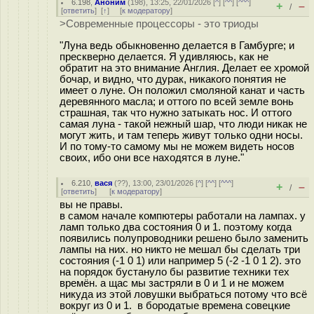
6.198
,
Аноним
(
198
), 13:25, 22/01/2026 [
^
] [
^^
] [
^^^
]
+
–
/
[
ответить
]
[
↑
] [
к модератору
]
>Современные процессоры - это триоды
"Луна ведь обыкновенно делается в Гамбурге; и
прескверно делается. Я удивляюсь, как не
обратит на это внимание Англия. Делает ее хромой
бочар, и видно, что дурак, никакого понятия не
имеет о луне. Он положил смоляной канат и часть
деревянного масла; и оттого по всей земле вонь
страшная, так что нужно затыкать нос. И оттого
самая луна - такой нежный шар, что люди никак не
могут жить, и там теперь живут только одни носы.
И по тому-то самому мы не можем видеть носов
своих, ибо они все находятся в луне."
6.210
,
вася
(
??
), 13:00, 23/01/2026 [
^
] [
^^
] [
^^^
]
+
–
/
[
ответить
]
[
к модератору
]
вы не правы.
в самом начале компютеры работали на лампах. у
ламп только два состояния 0 и 1. поэтому когда
появились полупроводники решено было заменить
лампы на них. но никто не мешал бы сделать три
состояния (-1 0 1) или например 5 (-2 -1 0 1 2). это
на порядок бустануло бы развитие техники тех
времён. а щас мы застряли в 0 и 1 и не можем
никуда из этой ловушки выбраться потому что всё
вокруг из 0 и 1. в бородатые времена совецкие