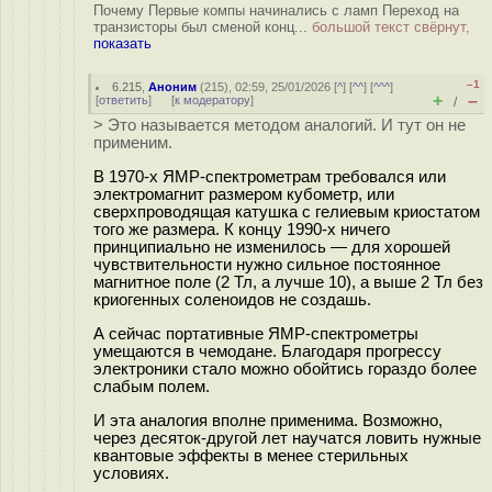
Почему Первые компы начинались с ламп Переход на
транзисторы был сменой конц...
большой текст свёрнут,
показать
–1
6.215
,
Аноним
(
215
), 02:59, 25/01/2026 [
^
] [
^^
] [
^^^
]
+
–
[
ответить
]
[
к модератору
]
/
> Это называется методом аналогий. И тут он не
применим.
В 1970-х ЯМР-спектрометрам требовался или
электромагнит размером кубометр, или
сверхпроводящая катушка с гелиевым криостатом
того же размера. К концу 1990-х ничего
принципиально не изменилось — для хорошей
чувствительности нужно сильное постоянное
магнитное поле (2 Тл, а лучше 10), а выше 2 Тл без
криогенных соленоидов не создашь.
А сейчас портативные ЯМР-спектрометры
умещаются в чемодане. Благодаря прогрессу
электроники стало можно обойтись гораздо более
слабым полем.
И эта аналогия вполне применима. Возможно,
через десяток-другой лет научатся ловить нужные
квантовые эффекты в менее стерильных
условиях.