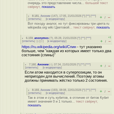
очередь это представление числа...
большой текст
свёрнут,
показать
8.181
,
Аноним
(
147
), 17:05, 21/01/2026 [
^
] [
^^
] [
^^^
]
+
–
/
[
ответить
]
[
к модератору
]
Вот походу аналог, но тут фиксированы три цвета ru
wikipedia org wiki Цветовой...
текст свёрнут,
показать
+1
6.159
,
anonymos
(
?
), 05:28, 21/01/2026 [
^
] [
^^
] [
^^^
]
+
–
[
ответить
]
[
↓
] [
↑
] [
к модератору
]
/
https://ru.wikipedia.org/wiki/Спин
- тут указанно
больше, чем "каждая из которых имеет только два
состояния (спины)"
7.160
,
Аноним
(
-
), 07:34, 21/01/2026 [
^
] [
^^
] [
^^^
]
+
–
/
[
ответить
]
[
к модератору
]
Если атом находится в суперпозиции, то он
непригоден для вычислений. Поэтому атомы
должны принимать жёстко только 2 состояния.
8.193
,
Аноним
(
193
), 08:08, 22/01/2026 [
^
] [
^^
] [
^^^
]
+
–
/
[
ответить
]
[
к модератору
]
Так в этом и суть кубитов, в отличие от битов Кубит
имеет значения 0 и 1 только...
текст свёрнут,
показать