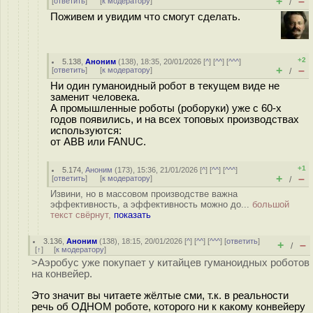
+
–
[
ответить
]
[
к модератору
]
/
Поживем и увидим что смогут сделать.
+2
5.138
,
Аноним
(
138
), 18:35, 20/01/2026 [
^
] [
^^
] [
^^^
]
+
–
[
ответить
]
[
к модератору
]
/
Ни один гуманоидный робот в текущем виде не
заменит человека.
А промышленные роботы (роборуки) уже с 60-х
годов появились, и на всех топовых производствах
используются:
от ABB или FANUC.
+1
5.174
,
Аноним
(
173
), 15:36, 21/01/2026 [
^
] [
^^
] [
^^^
]
+
–
[
ответить
]
[
к модератору
]
/
Извини, но в массовом производстве важна
эффективность, а эффективность можно до...
большой
текст свёрнут,
показать
3.136
,
Аноним
(
138
), 18:15, 20/01/2026 [
^
] [
^^
] [
^^^
] [
ответить
]
+
–
/
[
↑
] [
к модератору
]
>Аэробус уже покупает у китайцев гуманоидных роботов
на конвейер.
Это значит вы читаете жёлтые сми, т.к. в реальности
речь об ОДНОМ роботе, которого ни к какому конвейеру