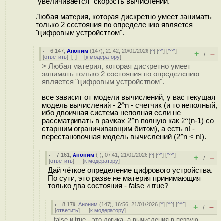
"увеличивается" скорость вычислений.
Любая материя, которая дискретно умеет занимать
только 2 состояния по определению является
"цифровым устройством".
6.147
,
Аноним
(
147
), 21:42, 20/01/2026 [
^
] [
^^
] [
^^^
]
+
–
/
[
ответить
]
[
↓
] [
к модератору
]
> Любая материя, которая дискретно умеет
занимать только 2 состояния по определению
является "цифровым устройством".
все зависит от модели вычислений, у вас текущая
модель вычислений - 2^n - счетчик (и то неполный,
ибо двоичная система неполная если не
рассматривать в рамках 2^n полную как 2^(n-1) со
старшим ограничивающим битом), а есть n! -
перестановочная модель вычислений (2^n < n!).
7.161
,
Аноним
(
-
), 07:41, 21/01/2026 [
^
] [
^^
] [
^^^
]
+
–
/
[
ответить
]
[
к модератору
]
Дай чёткое определение цифрового устройства.
По сути, это разве не материя принимающия
только два состояния - false и true?
8.179
,
Аноним
(
147
), 16:56, 21/01/2026 [
^
] [
^^
] [
^^^
]
+
–
/
[
ответить
]
[
к модератору
]
false и true - это логика, а вычисления в первую