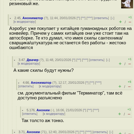
резиновый же.
+1
2.45
,
Анониматор
(
?
), 11:44, 20/01/2026 [
^
] [
^^
] [
^^^
] [
ответить
]
[
↓
]
+
–
[
к модератору
]
/
Аэробус уже покупает у китайцев гуманоидных роботов на
конвейер. Причем у самих китайцев они уже стоит там на
автосборке. Те кто думал, что имея скилы сантехника/
сварщика/штукатура не останется без работы - жестоко
ошибаются
+1
3.47
,
Двачер
(
?
), 11:48, 20/01/2026 [
^
] [
^^
] [
^^^
] [
ответить
]
[
↓
]
+
–
[
к модератору
]
/
А какие скилы будут нужны?
+5
4.66
,
Анониматор
(
?
), 12:17, 20/01/2026 [
^
] [
^^
] [
^^^
]
+
–
[
ответить
]
[
к модератору
]
/
см. документальный фильм "Терминатор", там всё
доступно разъяснено
+1
5.176
,
Аноним
(
-
), 16:06, 21/01/2026 [
^
] [
^^
] [
^^^
]
+
–
[
ответить
]
[
к модератору
]
/
Так толсто аж тонко.
3.71
,
Аноним
(
71
), 12:40, 20/01/2026 [
^
] [
^^
] [
^^^
] [
ответить
]
[
↓
]
+
–