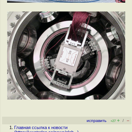
+
–
исправить
/
+27
Главная ссылка к новости