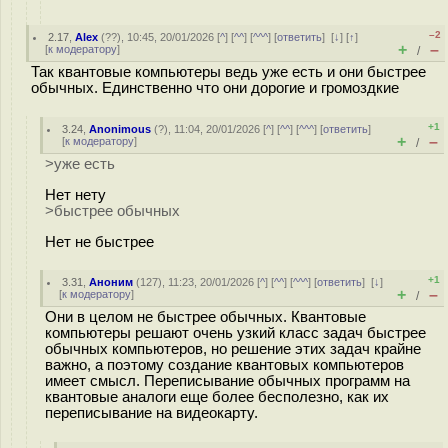
–2
2.17
,
Alex
(
??
), 10:45, 20/01/2026 [
^
] [
^^
] [
^^^
] [
ответить
]
[
↓
] [
↑
]
+
–
[
к модератору
]
/
Так квантовые компьютеры ведь уже есть и они быстрее
обычных. Единственно что они дорогие и громоздкие
+1
3.24
,
Anonimous
(
?
), 11:04, 20/01/2026 [
^
] [
^^
] [
^^^
] [
ответить
]
+
–
[
к модератору
]
/
>уже есть
Нет нету
>быстрее обычных
Нет не быстрее
+1
3.31
,
Аноним
(
127
), 11:23, 20/01/2026 [
^
] [
^^
] [
^^^
] [
ответить
]
[
↓
]
+
–
[
к модератору
]
/
Они в целом не быстрее обычных. Квантовые
компьютеры решают очень узкий класс задач быстрее
обычных компьютеров, но решение этих задач крайне
важно, а поэтому создание квантовых компьютеров
имеет смысл. Переписывание обычных программ на
квантовые аналоги еще более бесполезно, как их
переписывание на видеокарту.