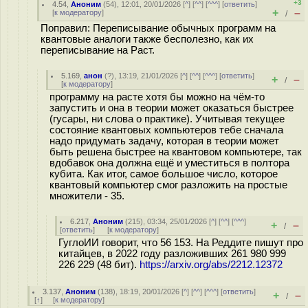
+3
4.54
,
Аноним
(
54
), 12:01, 20/01/2026 [
^
] [
^^
] [
^^^
] [
ответить
]
+
–
[
к модератору
]
/
Поправил: Переписывание обычных программ на
квантовые аналоги также бесполезно, как их
переписывание на Раст.
5.169
,
анон
(
?
), 13:19, 21/01/2026 [
^
] [
^^
] [
^^^
] [
ответить
]
+
–
/
[
к модератору
]
программу на расте хотя бы можно на чём-то
запустить и она в теории может оказаться быстрее
(гусары, ни слова о практике). Учитывая текущее
состояние квантовых компьютеров тебе сначала
надо придумать задачу, которая в теории может
быть решена быстрее на квантовом компьютере, так
вдобавок она должна ещё и уместиться в полтора
кубита. Как итог, самое большое число, которое
квантовый компьютер смог разложить на простые
множители - 35.
6.217
,
Аноним
(
215
), 03:34, 25/01/2026 [
^
] [
^^
] [
^^^
]
+
–
/
[
ответить
]
[
к модератору
]
ГуглоИИ говорит, что 56 153. На Реддите пишут про
китайцев, в 2022 году разложивших 261 980 999
226 229 (48 бит).
https://arxiv.org/abs/2212.12372
3.137
,
Аноним
(
138
), 18:19, 20/01/2026 [
^
] [
^^
] [
^^^
] [
ответить
]
+
–
/
[
↑
] [
к модератору
]