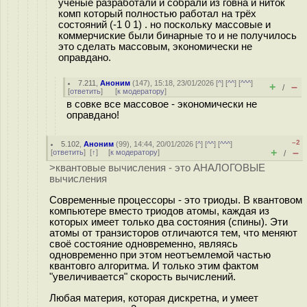
учёные разработали и собрали из говна и ниток
комп который полностью работал на трёх
состояний (-1 0 1) . но поскольку массовые и
коммерчиские были бинарные то и не получилось
это сделать массовым, экономически не
оправдано.
7.211
,
Аноним
(
147
), 15:18, 23/01/2026 [
^
] [
^^
] [
^^^
]
+
–
/
[
ответить
]
[
к модератору
]
в совке все массовое - экономически не
оправдано!
–2
5.102
,
Аноним
(
99
), 14:44, 20/01/2026 [
^
] [
^^
] [
^^^
]
+
–
[
ответить
]
[
↑
] [
к модератору
]
/
>квантовые вычисления - это АНАЛОГОВЫЕ
вычисления
Современные процессоры - это триоды. В квантовом
компьютере вместо триодов атомы, каждая из
которых имеет только два состояния (спины). Эти
атомы от транзисторов отличаются тем, что меняют
своё состояние одновременно, являясь
одновременно при этом неотъемлемой частью
квантовго алгоритма. И только этим фактом
"увеличивается" скорость вычислений.
Любая материя, которая дискретна, и умеет