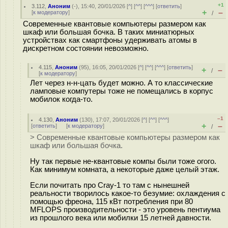
+1
3.112
,
Аноним
(
-
), 15:40, 20/01/2026 [
^
] [
^^
] [
^^^
] [
ответить
]
+
–
[
к модератору
]
/
Современные квантовые компьютеры размером как
шкаф или большая бочка. В таких миниатюрных
устройствах как смартфоны удерживать атомы в
дискретном состоянии невозможно.
4.115
,
Аноним
(
95
), 16:05, 20/01/2026 [
^
] [
^^
] [
^^^
] [
ответить
]
+
–
/
[
к модератору
]
Лет через н-н-цать будет можно. А то классические
ламповые компутеры тоже не помещались в корпус
мобилок когда-то.
–1
4.130
,
Аноним
(
130
), 17:07, 20/01/2026 [
^
] [
^^
] [
^^^
]
+
–
[
ответить
]
[
к модератору
]
/
> Современные квантовые компьютеры размером как
шкаф или большая бочка.
Ну так первые не-квантовые компы были тоже огого.
Как минимум комната, а некоторые даже целый этаж.
Если почитать про Cray-1 то там с нынешней
реальности творилось какое-то безумие: охлаждения с
помощью фреона, 115 кВт потребления при 80
MFLOPS производительности - это уровень пентиума
из прошлого века или мобилки 15 летней давности.