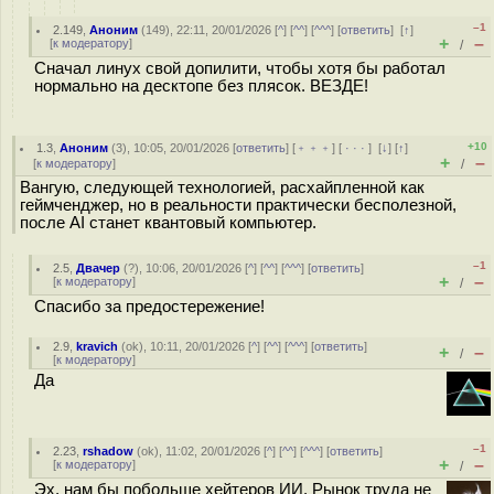
–1
2.149
,
Аноним
(
149
), 22:11, 20/01/2026 [
^
] [
^^
] [
^^^
] [
ответить
]
[
↑
]
+
–
[
к модератору
]
/
Сначал линух свой допилити, чтобы хотя бы работал
нормально на десктопе без плясок. ВЕЗДЕ!
+10
1.3
,
Аноним
(
3
), 10:05, 20/01/2026 [
ответить
] [
﹢﹢﹢
] [
· · ·
]
[
↓
] [
↑
]
+
–
[
к модератору
]
/
Вангую, следующей технологией, расхайпленной как
геймченджер, но в реальности практически бесполезной,
после AI станет квантовый компьютер.
–1
2.5
,
Двачер
(
?
), 10:06, 20/01/2026 [
^
] [
^^
] [
^^^
] [
ответить
]
+
–
[
к модератору
]
/
Спасибо за предостережение!
2.9
,
kravich
(
ok
), 10:11, 20/01/2026 [
^
] [
^^
] [
^^^
] [
ответить
]
+
–
/
[
к модератору
]
Да
–1
2.23
,
rshadow
(
ok
), 11:02, 20/01/2026 [
^
] [
^^
] [
^^^
] [
ответить
]
+
–
[
к модератору
]
/
Эх, нам бы побольше хейтеров ИИ. Рынок труда не