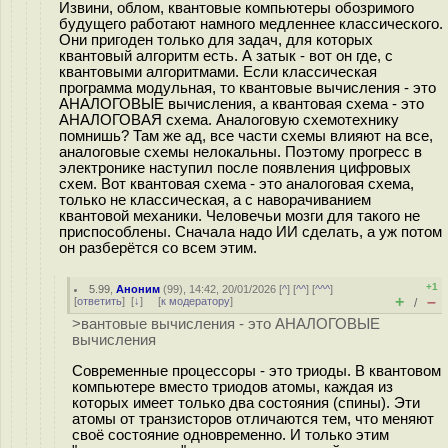
Извини, облом, квантовые компьютеры обозримого
будущего работают намного медленнее классического.
Они пригоден только для задач, для которых
квантовый алгоритм есть. А затык - вот он где, с
квантовыми алгоритмами. Если классическая
программа модульная, то квантовые вычисления - это
АНАЛОГОВЫЕ вычисления, а квантовая схема - это
АНАЛОГОВАЯ схема. Аналоговую схемотехнику
помнишь? Там же ад, все части схемы влияют на все,
аналоговые схемы нелокальны. Поэтому прогресс в
электронике наступил после появления цифровых
схем. Вот квантовая схема - это аналоговая схема,
только не классическая, а с наворачиванием
квантовой механики. Человечьи мозги для такого не
приспособлены. Сначала надо ИИ сделать, а уж потом
он разберётся со всем этим.
+1
5.99
,
Аноним
(
99
), 14:42, 20/01/2026 [
^
] [
^^
] [
^^^
]
+
–
[
ответить
]
[
↓
] [
к модератору
]
/
>вантовые вычисления - это АНАЛОГОВЫЕ
вычисления
Современные процессоры - это триоды. В квантовом
компьютере вместо триодов атомы, каждая из
которых имеет только два состояния (спины). Эти
атомы от транзисторов отличаются тем, что меняют
своё состояние одновременно. И только этим