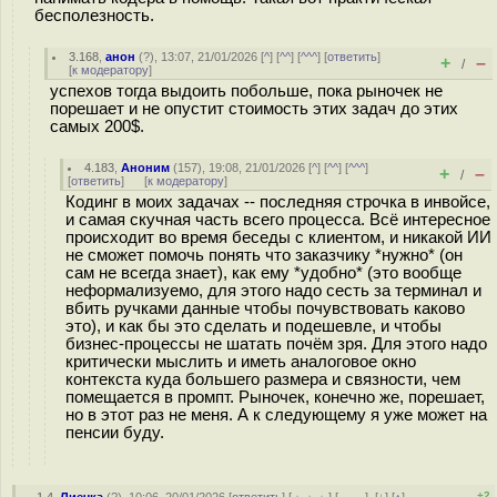
бесполезность.
3.168
,
анон
(
?
), 13:07, 21/01/2026 [
^
] [
^^
] [
^^^
] [
ответить
]
+
–
/
[
к модератору
]
успехов тогда выдоить побольше, пока рыночек не
порешает и не опустит стоимость этих задач до этих
самых 200$.
4.183
,
Аноним
(
157
), 19:08, 21/01/2026 [
^
] [
^^
] [
^^^
]
+
–
/
[
ответить
]
[
к модератору
]
Кодинг в моих задачах -- последняя строчка в инвойсе,
и самая скучная часть всего процесса. Всё интересное
происходит во время беседы с клиентом, и никакой ИИ
не сможет помочь понять что заказчику *нужно* (он
сам не всегда знает), как ему *удобно* (это вообще
неформализуемо, для этого надо сесть за терминал и
вбить ручками данные чтобы почувствовать каково
это), и как бы это сделать и подешевле, и чтобы
бизнес-процессы не шатать почём зря. Для этого надо
критически мыслить и иметь аналоговое окно
контекста куда большего размера и связности, чем
помещается в промпт. Рыночек, конечно же, порешает,
но в этот раз не меня. А к следующему я уже может на
пенсии буду.
+2