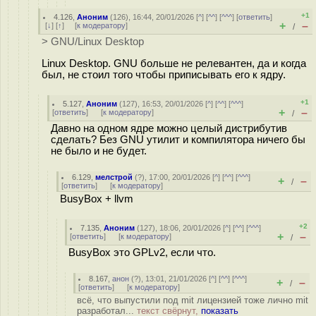
+1
4.126
,
Аноним
(
126
), 16:44, 20/01/2026 [
^
] [
^^
] [
^^^
] [
ответить
]
+
–
[
↓
] [
↑
] [
к модератору
]
/
> GNU/Linux Desktop
Linux Desktop. GNU больше не релевантен, да и когда
был, не стоил того чтобы приписывать его к ядру.
+1
5.127
,
Аноним
(
127
), 16:53, 20/01/2026 [
^
] [
^^
] [
^^^
]
+
–
[
ответить
]
[
к модератору
]
/
Давно на одном ядре можно целый дистрибутив
сделать? Без GNU утилит и компилятора ничего бы
не было и не будет.
6.129
,
мелстрой
(
?
), 17:00, 20/01/2026 [
^
] [
^^
] [
^^^
]
+
–
/
[
ответить
]
[
к модератору
]
BusyBox + llvm
+2
7.135
,
Аноним
(
127
), 18:06, 20/01/2026 [
^
] [
^^
] [
^^^
]
+
–
[
ответить
]
[
к модератору
]
/
BusyBox это GPLv2, если что.
8.167
,
анон
(
?
), 13:01, 21/01/2026 [
^
] [
^^
] [
^^^
]
+
–
/
[
ответить
]
[
к модератору
]
всё, что выпустили под mit лицензией тоже лично mit
разработал...
текст свёрнут,
показать