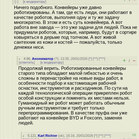
/
[
↑
] [
к модератору
]
Ничего подобного. Конвейеры уже давно
роботизированы. А там, где есть люди, они работают в
качестве роботов, выполняя одну и ту же задачу
многократно. В этом и есть суть конвейнера. А вот
работа вне завода — это уже задачи для людей. Пока не
придумали роботов, которые, например, будут в сортире
ковыряться в дeрьмe под толчком. А вот живой
сантехник из кожи и костей — пожалуйста, только
денежки неси.
4.90
,
Анониматор
(
?
), 13:35, 20/01/2026 [
^
] [
^^
] [
^^^
]
+
–
/
[
ответить
]
[
к модератору
]
Продолжай верить. Роботизированные конвейеры
старого типа обладают малой гибкостью и очень
сложны в перенастройке на новые виды работ, в
особенности подбор и кастомизация рабочей
оснастки, инструментов и расходников. По сути на
каждой технологической операции прикреплен робот
особой конструкции и поменять их местами нельзя.
Гуманоидный же робот может работать обычным
ручным инструментом и требует только
перепрограммирования. В качестве пруфа они уже
работают на конвейере BYD и Foxconn, заменяя
людей.
+1
5.121
,
Karl Richter
(
ok
), 16:16, 20/01/2026 [
^
] [
^^
] [
^^^
]