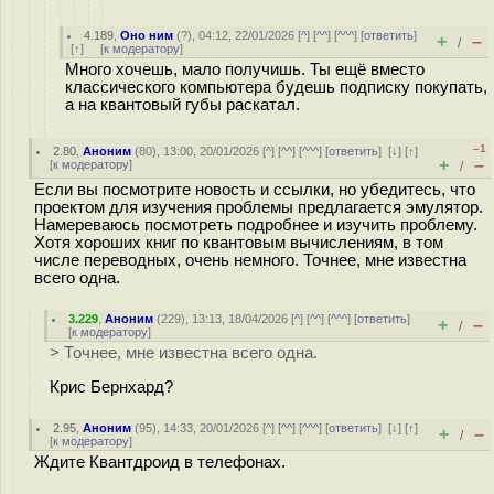
4.189
,
Оно ним
(
?
), 04:12, 22/01/2026 [
^
] [
^^
] [
^^^
] [
ответить
]
+
–
/
[
↑
] [
к модератору
]
Много хочешь, мало получишь. Ты ещё вместо
классического компьютера будешь подписку покупать,
а на квантовый губы раскатал.
–1
2.80
,
Аноним
(
80
), 13:00, 20/01/2026 [
^
] [
^^
] [
^^^
] [
ответить
]
[
↓
] [
↑
]
+
–
[
к модератору
]
/
Если вы посмотрите новость и ссылки, но убедитесь, что
проектом для изучения проблемы предлагается эмулятор.
Намереваюсь посмотреть подробнее и изучить проблему.
Хотя хороших книг по квантовым вычислениям, в том
числе переводных, очень немного. Точнее, мне известна
всего одна.
3.229
,
Аноним
(
229
), 13:13, 18/04/2026 [
^
] [
^^
] [
^^^
] [
ответить
]
+
–
/
[
к модератору
]
> Точнее, мне известна всего одна.
Крис Бернхард?
2.95
,
Аноним
(
95
), 14:33, 20/01/2026 [
^
] [
^^
] [
^^^
] [
ответить
]
[
↓
] [
↑
]
+
–
/
[
к модератору
]
Ждите Квантдроид в телефонах.