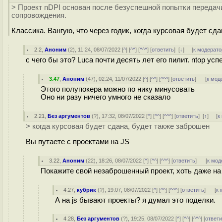
> Проект nDPI основан после безуспешной попытки передачи
сопровождения.
Классика. Вангую, что через годик, когда курсовая будет сд
2.2
,
Аноним
(
2
), 11:24, 08/07/2022 [
^
] [
^^
] [
^^^
] [
ответить
]
[
↓
] [
к модерато
с чего бы это? Luca почти десять лет его пилит. ntop у
3.47
,
Аноним
(
47
), 02:24, 11/07/2022 [
^
] [
^^
] [
^^^
] [
ответить
]
[
к мод
Этого полупокера можно по нику минусовать
Оно ни разу ничего умного не сказало
2.21
,
Без аргументов
(
?
), 17:32, 08/07/2022 [
^
] [
^^
] [
^^^
] [
ответить
]
[
↑
] [
к
> когда курсовая будет сдана, будет также заброшен
Вы путаете с проектами на JS
3.22
,
Аноним
(
22
), 18:26, 08/07/2022 [
^
] [
^^
] [
^^^
] [
ответить
]
[
к мод
Покажите свой незаброшенный проект, хоть даже на 
4.27
,
кубрик
(
?
), 19:07, 08/07/2022 [
^
] [
^^
] [
^^^
] [
ответить
]
[
к 
А на js бывают проекты? я думал это поделки.
4.28
,
Без аргументов
(
?
), 19:25, 08/07/2022 [
^
] [
^^
] [
^^^
] [
ответи