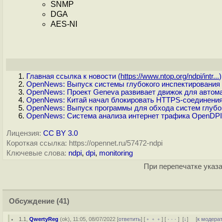
SNMP
DGA
AES-NI
Главная ссылка к новости (
https://www.ntop.org/ndpi/intr...
)
OpenNews: Выпуск системы глубокого инспектирования 
OpenNews: Проект Geneva развивает движок для автом
OpenNews: Китай начал блокировать HTTPS-соединения,
OpenNews: Выпуск программы для обхода систем глубок
OpenNews: Система анализа интернет трафика OpenDP
Лицензия:
CC BY 3.0
Короткая ссылка: https://opennet.ru/57472-ndpi
Ключевые слова:
ndpi
,
dpi
,
monitoring
При перепечатке указа
Обсуждение
(41)
1.1
,
QwertyReg
(
ok
), 11:05, 08/07/2022 [
ответить
] [
﹢﹢﹢
] [
· · ·
]
[
↓
] [
к модера