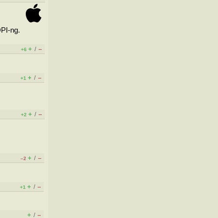
PI-ng.
+
–
/
+6
+
–
/
+1
+
–
/
+2
+
–
/
–2
+
–
/
+1
+
–
/