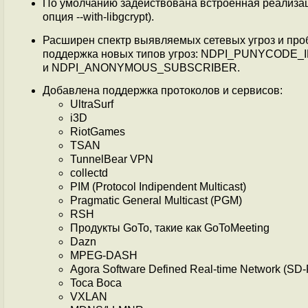
По умолчанию задействована встроенная реализац
опция --with-libgcrypt).
Расширен спектр выявляемых сетевых угроз и пробл
поддержка новых типов угроз: NDPI_PUNYCO
и NDPI_ANONYMOUS_SUBSCRIBER.
Добавлена поддержка протоколов и сервисов:
UltraSurf
i3D
RiotGames
TSAN
TunnelBear VPN
collectd
PIM (Protocol Indipendent Multicast)
Pragmatic General Multicast (PGM)
RSH
Продукты GoTo, такие как GoToMeeting
Dazn
MPEG-DASH
Agora Software Defined Real-time Network (SD
Toca Boca
VXLAN