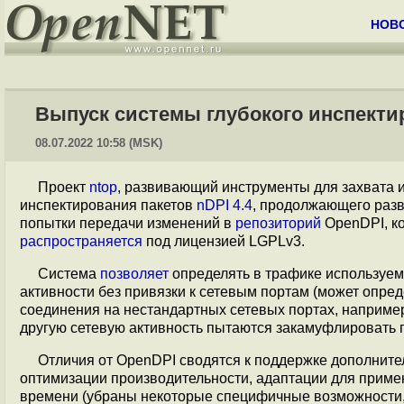
НОВ
Выпуск системы глубокого инспектир
08.07.2022 10:58 (MSK)
Проект
ntop
, развивающий инструменты для захвата 
инспектирования пакетов
nDPI 4.4
, продолжающего раз
попытки передачи изменений в
репозиторий
OpenDPI, ко
распространяется
под лицензией LGPLv3.
Система
позволяет
определять в трафике используем
активности без привязки к сетевым портам (может опре
соединения на нестандартных сетевых портах, например, е
другую сетевую активность пытаются закамуфлировать под
Отличия от OpenDPI сводятся к поддержке дополнит
оптимизации производительности, адаптации для приме
времени (убраны некоторые специфичные возможности,