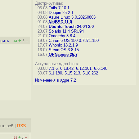
Дистрибутивы:
05.08
Tails 7.10.1
04.08
Deepin 25.2.1
03.08
Azure Linux 3.0.20260803
01.08
NetBSD 11.0
24.07
Ubuntu Touch 24.04 2.0
23.07
Solaris 11.4 SRU94
21.07
Omarchy 3.8.4
+
–
19.07
Chrome OS 150.0.7871.150
вить
/
+4
17.07
Whonix 18.2.1.9
16.07
SteamOS 3.8.15
16.07
OPNsense 26.7
Актуальные ядра Linux:
03.08
7.1.6
,
6.18.42
,
6.12.101
,
6.6.148
30.07
6.1.180
,
5.15.213
,
5.10.262
Изменения в ядре 7.2
ть всё
|
RSS
+
–
/
–25