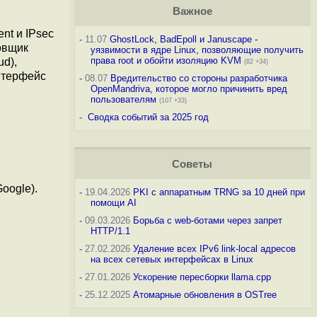
Важное
nt и IPsec
-
11.07
GhostLock, BadEpoll и Januscape -
ровщик
уязвимости в ядре Linux, позволяющие получить
права root и обойти изоляцию KVM
ud),
(82 +34)
нтерфейс
-
08.07
Вредительство со стороны разработчика
OpenMandriva, которое могло причинить вред
пользователям
(107 +33)
-
Сводка событий за 2025 год
Советы
oogle).
-
19.04.2026
PKI с аппаратным TRNG за 10 дней при
помощи AI
-
09.03.2026
Борьба с web-ботами через запрет
HTTP/1.1
-
27.02.2026
Удаление всех IPv6 link-local адресов
на всех сетевых интерфейсах в Linux
-
27.01.2026
Ускорение пересборки llama.cpp
-
25.12.2025
Атомарные обновления в OSTree