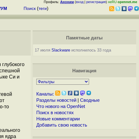
Профиль:
Аноним
(
вход
|
регистрация
)
неRU
opennet.me
РУМ
Поиск
(
теги
)
Памятные даты
17 июля
Slackware
исполнилось 33 года
 глубокого
успешной
Навигация
ыке Си и
тевой
Каналы:
ют
Разделы новостей
|
Сводные
ю-то
Что нового на OpenNet
Поиск в новостях
Новые комментарии
Добавить свою новость
еального
ля ядра