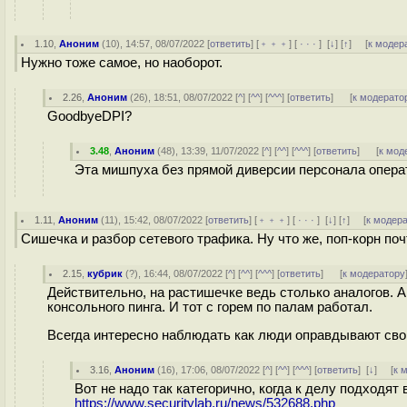
1.10
,
Аноним
(
10
), 14:57, 08/07/2022 [
ответить
] [
﹢﹢﹢
] [
· · ·
]
[
↓
] [
↑
] [
к модер
Нужно тоже самое, но наоборот.
2.26
,
Аноним
(
26
), 18:51, 08/07/2022 [
^
] [
^^
] [
^^^
] [
ответить
]
[
к модерато
GoodbyeDPI?
3.48
,
Аноним
(
48
), 13:39, 11/07/2022 [
^
] [
^^
] [
^^^
] [
ответить
]
[
к мод
Эта мишпуха без прямой диверсии персонала операт
1.11
,
Аноним
(
11
), 15:42, 08/07/2022 [
ответить
] [
﹢﹢﹢
] [
· · ·
]
[
↓
] [
↑
] [
к модер
Сишечка и разбор сетевого трафика. Ну что же, поп-корн поч
2.15
,
кубрик
(
?
), 16:44, 08/07/2022 [
^
] [
^^
] [
^^^
] [
ответить
]
[
к модератору
Действительно, на растишечке ведь столько аналогов. А
консольного пинга. И тот с горем по палам работал.
Всегда интересно наблюдать как люди оправдывают сво
3.16
,
Аноним
(
16
), 17:06, 08/07/2022 [
^
] [
^^
] [
^^^
] [
ответить
]
[
↓
] [
к 
Вот не надо так категорично, когда к делу подходят
https://www.securitylab.ru/news/532688.php