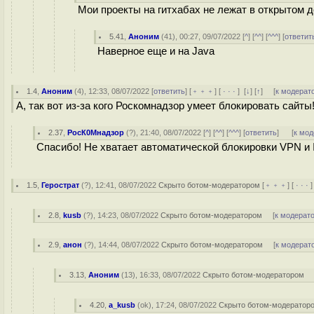
Мои проекты на гитхабах не лежат в открытом д
5.41
,
Аноним
(
41
), 00:27, 09/07/2022 [
^
] [
^^
] [
^^^
] [
ответит
Наверное еще и на Java
1.4
,
Аноним
(
4
), 12:33, 08/07/2022 [
ответить
] [
﹢﹢﹢
] [
· · ·
]
[
↓
] [
↑
] [
к модерат
А, так вот из-за кого Роскомнадзор умеет блокировать сайты
2.37
,
РосК0Мнадзор
(
?
), 21:40, 08/07/2022 [
^
] [
^^
] [
^^^
] [
ответить
]
[
к мод
Спасибо! Не хватает автоматической блокировки VPN и 
1.5
,
Герострат
(
?
), 12:41, 08/07/2022
Скрыто ботом-модератором
[
﹢﹢﹢
] [
· · ·
2.8
,
kusb
(
?
), 14:23, 08/07/2022
Скрыто ботом-модератором
[
к модерат
2.9
,
анон
(
?
), 14:44, 08/07/2022
Скрыто ботом-модератором
[
к модерат
3.13
,
Аноним
(
13
), 16:33, 08/07/2022
Скрыто ботом-модератором
4.20
,
a_kusb
(
ok
), 17:24, 08/07/2022
Скрыто ботом-модератор