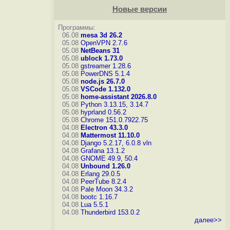
Новые версии
Программы:
06.08
mesa 3d 26.2
05.08
OpenVPN 2.7.6
05.08
NetBeans 31
05.08
ublock 1.73.0
05.08
gstreamer 1.28.6
05.08
PowerDNS 5.1.4
05.08
node.js 26.7.0
05.08
VSCode 1.132.0
05.08
home-assistant 2026.8.0
05.08
Python 3.13.15, 3.14.7
05.08
hyprland 0.56.2
05.08
Chrome 151.0.7922.75
04.08
Electron 43.3.0
04.08
Mattermost 11.10.0
04.08
Django 5.2.17, 6.0.8
vln
04.08
Grafana 13.1.2
04.08
GNOME 49.9, 50.4
04.08
Unbound 1.26.0
04.08
Erlang 29.0.5
04.08
PeerTube 8.2.4
04.08
Pale Moon 34.3.2
04.08
bootc 1.16.7
04.08
Lua 5.5.1
04.08
Thunderbird 153.0.2
далее>>