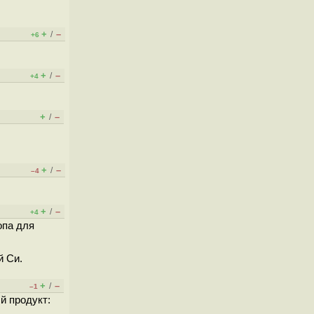
+
–
/
+6
+
–
/
+4
+
–
/
+
–
/
–4
+
–
/
+4
опа для
й Си.
+
–
/
–1
й продукт: