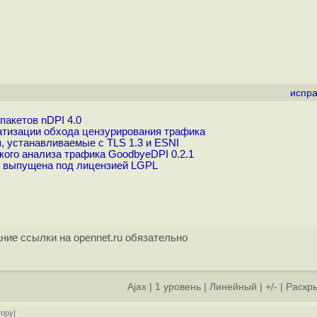
испра
пакетов nDPI 4.0
атизации обхода цензурирования трафика
 устанавливаемые с TLS 1.3 и ESNI
ого анализа трафика GoodbyeDPI 0.2.1
I выпущена под лицензией LGPL
ние ссылки на opennet.ru обязательно
Ajax
|
1 уровень
|
Линейный
|
+/-
|
Раскры
тору
]