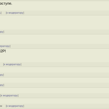
оступе.
ь
]
[
к модератору
]
ору
]
!
ератору
]
I2P!
] [
к модератору
]
ору
]
ору
]
[
к модератору
]
ом
[
к модератору
]