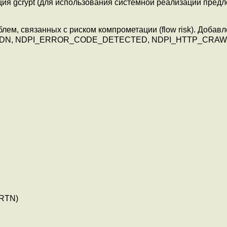
ия gcrypt (для использования системной реализации пред
ем, связанных с риском компрометации (flow risk). Добав
DE_IDN, NDPI_ERROR_CODE_DETECTED, NDPI_HTTP_CRA
-RTN)