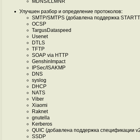
MDNS/LLMNR
Улучшен разбор и определение протоколов:
SMTP/SMTPS (добавлена поддержка STARTT
OCSP
TargusDataspeed
Usenet
DTLS
TFTP
SOAP via HTTP
GenshinImpact
IPSec/ISAKMP
DNS
syslog
DHCP
NATS
Viber
Xiaomi
Raknet
gnutella
Kerberos
QUIC (добавлена поддержка спецификации v2d
SSDP