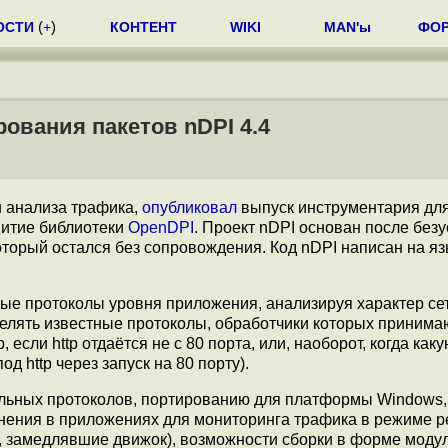
ОСТИ
(
+
)
КОНТЕНТ
WIKI
MAN'ы
ФО
ования пакетов nDPI 4.4
и анализа трафика,
опубликовал
выпуск инструментария для
витие библиотеки
OpenDPI
. Проект nDPI основан после без
торый остался без сопровождения. Код nDPI написан на яз
ые протоколы уровня приложения, анализируя характер се
делять известные протоколы, обработчики которых принима
сли http отдаётся не с 80 порта, или, наоборот, когда каку
 http через запуск на 80 порту).
ельных протоколов, портированию для платформы Windows,
нения в приложениях для мониторинга трафика в режиме р
 замедлявшие движок), возможности сборки в форме моду