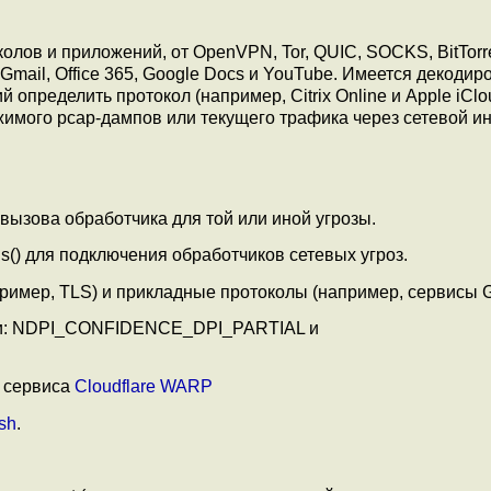
лов и приложений, от OpenVPN, Tor, QUIC, SOCKS, BitTorre
 Gmail, Office 365, Google Docs и YouTube. Имеется декоди
пределить протокол (например, Citrix Online и Apple iClo
имого pcap-дампов или текущего трафика через сетевой и
ызова обработчика для той или иной угрозы.
s() для подключения обработчиков сетевых угроз.
ример, TLS) и прикладные протоколы (например, сервисы G
ти: NDPI_CONFIDENCE_DPI_PARTIAL и
 сервиса
Cloudflare WARP
sh
.