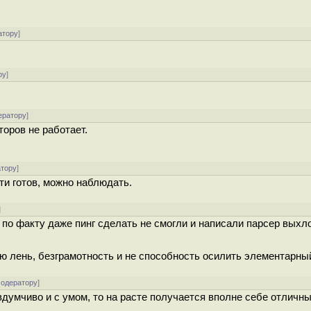
атору
]
ру
]
ератору
]
оров не работает.
атору
]
ти готов, можно наблюдать.
]
 по факту даже пинг сделать не смогли и написали парсер выхл
ю лень, безграмотность и не способность осилить элементарны
модератору
]
 вдумчиво и с умом, то на расте получается вполне себе отличны