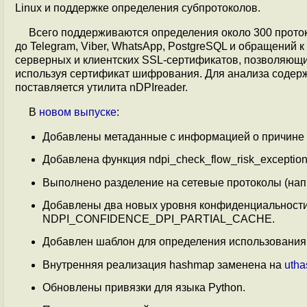
Linux и поддержке определения субпротоколов.
Всего поддерживаются определения около 300 протоко
до Telegram, Viber, WhatsApp, PostgreSQL и обращений к
серверных и клиентских SSL-сертификатов, позволяющий о
используя сертификат шифрования. Для анализа содерж
поставляется утилита nDPIreader.
В
новом выпуске
:
Добавлены метаданные с информацией о причине в
Добавлена функция ndpi_check_flow_risk_exception
Выполнено разделение на сетевые протоколы (нап
Добавлены два новых уровня конфиденциальнос
NDPI_CONFIDENCE_DPI_PARTIAL_CACHE.
Добавлен шаблон для определения использования
Внутренняя реализация hashmap заменена на
utha
Обновлены привязки для языка Python.