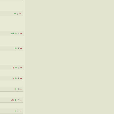
+
–
/
+
–
/
+6
+
–
/
+
–
/
–2
+
–
/
–2
+
–
/
+
–
/
–3
+
–
/