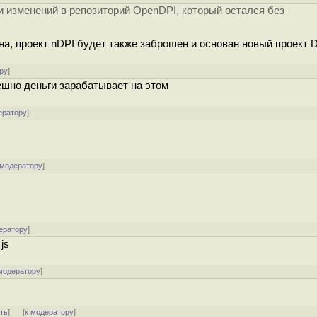
 изменений в репозиторий OpenDPI, который остался без
ана, проект nDPI будет также заброшен и основан новый проект D
ру
]
спешно деньги зарабатывает на этом
ератору
]
 модератору
]
ератору
]
js
модератору
]
ть
]
[
к модератору
]