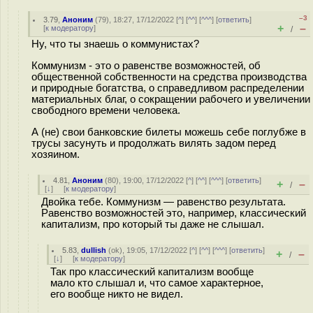
–3
3.79
,
Аноним
(
79
), 18:27, 17/12/2022 [
^
] [
^^
] [
^^^
] [
ответить
]
+
–
[
к модератору
]
/
Ну, что ты знаешь о коммунистах?
Коммунизм - это о равенстве возможностей, об
общественной собственности на средства производства
и природные богатства, о справедливом распределении
материальных благ, о сокращении рабочего и увеличении
свободного времени человека.
А (не) свои банковские билеты можешь себе поглубже в
трусы засунуть и продолжать вилять задом перед
хозяином.
4.81
,
Аноним
(
80
), 19:00, 17/12/2022 [
^
] [
^^
] [
^^^
] [
ответить
]
+
–
/
[
↓
] [
к модератору
]
Двойка тебе. Коммунизм — равенство результата.
Равенство возможностей это, например, классический
капитализм, про который ты даже не слышал.
5.83
,
dullish
(
ok
), 19:05, 17/12/2022 [
^
] [
^^
] [
^^^
] [
ответить
]
+
–
/
[
↓
] [
к модератору
]
Так про классический капитализм вообще
мало кто слышал и, что самое характерное,
его вообще никто не видел.