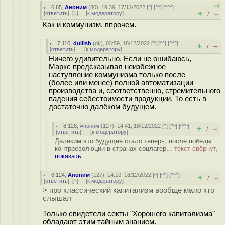
+4
6.85
,
Аноним
(
80
), 19:39, 17/12/2022 [
^
] [
^^
] [
^^^
]
+
–
[
ответить
]
[
↓
] [
к модератору
]
/
Как и коммунизм, впрочем.
7.110
,
dullish
(
ok
), 03:59, 18/12/2022 [
^
] [
^^
] [
^^^
]
+
–
/
[
ответить
]
[
к модератору
]
Ничего удивительно. Если не ошибаюсь,
Маркс предсказывал неизбежное
наступление коммунизма только после
(более или менее) полной автоматизации
производства и, соответственно, стремительного
падения себестоимости продукции. То есть в
достаточно далёком будущем.
8.128
,
Аноним
(
127
), 14:41, 18/12/2022 [
^
] [
^^
] [
^^^
]
+
–
/
[
ответить
]
[
к модератору
]
Далеким это будущее стало теперь, после победы
контрреволюции в странах соцлагер...
текст свёрнут,
показать
6.124
,
Аноним
(
127
), 14:10, 18/12/2022 [
^
] [
^^
] [
^^^
]
+
–
/
[
ответить
]
[
↑
] [
к модератору
]
> про классический капитализм вообще мало кто
слышал
Только свидетели секты "Хорошего капитализма"
обладают этим тайным знанием.