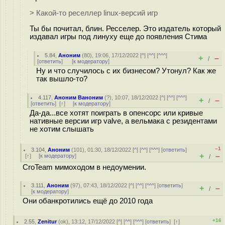
> Какой-то реселлер linux-версий игр
Ты бы почитал, блин. Ресселер. Это издатель который
издавал игры под линуху еще до появления Стима
5.84
,
Аноним
(
80
), 19:06, 17/12/2022 [
^
] [
^^
] [
^^^
]
+
–
/
[
ответить
]
[
к модератору
]
Ну и что случилось с их бизнесом? Утонул? Как же
так вышло-то?
4.117
,
Аноним Ваноним
(
?
), 10:07, 18/12/2022 [
^
] [
^^
] [
^^^
]
+
–
/
[
ответить
]
[
↑
] [
к модератору
]
Да-да...все хотят поиграть в опенсорс или кривые
нативные версии игр valve, а вельмака с резидентами
не хотим слышать
–1
3.104
,
Аноним
(
101
), 01:30, 18/12/2022 [
^
] [
^^
] [
^^^
] [
ответить
]
+
–
[
↑
] [
к модератору
]
/
CroTeam мимоходом в недоумении.
3.111
,
Аноним
(
97
), 07:43, 18/12/2022 [
^
] [
^^
] [
^^^
] [
ответить
]
+
–
/
[
к модератору
]
Они обанкротились ещё до 2010 года
+16
2.55
,
Zenitur
(
ok
), 13:12, 17/12/2022 [
^
] [
^^
] [
^^^
] [
ответить
]
[
↑
]