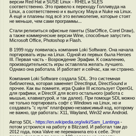
версии Red Hat и SUSE Linux - RHEL и SLES
соответственно. Это привело к переходу Голливуда на
Linux, а соответственно и к выпуску Maya и Nuke на Linux.
А ещё и плагины под всё это великолепие, которые стоят
не меньше, чем сами программы...
Стали релизиться офисные пакеты (StarOffice, Corel Draw),
а также коммерческие версии Wine, способные запустить
Microsoft Office, Photoshop и Flash.
В 1999 году появилась компания Loki Software. Она начала
портировать игры на Linux. Одной из первых была Heroes
III. Первая часть - Возрождение Эрафии. К сожалению,
производительность игры оставляла желать лучшего.
Однако она работала. И работает и сейчас, как ни странно.
Компания Loki Software создала SDL. Это системная
библиотека, которая заменяет DirectInput, DirectSound и
прочее. Как вы помните, игра Quake III использует OpenGL
для графики, и DirectX для всего остального (работа с
мышью, клавиатурой, и так далее). При помощи SDL можно
не только портировать софт с Windows на Linux, но и
создавать "с нуля" платформо-независимый код, которому
не важно, где работать: X11, Wayland, Win32 или Android.
Автор SDL -
https://en.wikipedia.org/wiki/Sam_Lantinga
-
потом устроился на работу в Blizzard. И работал там до
2012 года, пока Valve не переманила его к себе. Этот