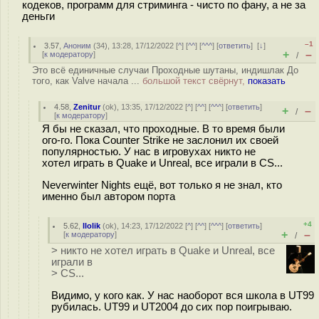
кодеков, программ для стриминга - чисто по фану, а не за
деньги
–1
3.57
,
Аноним
(
34
), 13:28, 17/12/2022 [
^
] [
^^
] [
^^^
] [
ответить
]
[
↓
]
+
–
[
к модератору
]
/
Это всё единичные случаи Проходные шутаны, индишлак До
того, как Valve начала ...
большой текст свёрнут,
показать
4.58
,
Zenitur
(
ok
), 13:35, 17/12/2022 [
^
] [
^^
] [
^^^
] [
ответить
]
+
–
/
[
к модератору
]
Я бы не сказал, что проходные. В то время были
ого-го. Пока Counter Strike не заслонил их своей
популярностью. У нас в игровухах никто не
хотел играть в Quake и Unreal, все играли в CS...
Neverwinter Nights ещё, вот только я не знал, кто
именно был автором порта
+4
5.62
,
llolik
(
ok
), 14:23, 17/12/2022 [
^
] [
^^
] [
^^^
] [
ответить
]
+
–
[
к модератору
]
/
> никто не хотел играть в Quake и Unreal, все
играли в
> CS...
Видимо, у кого как. У нас наоборот вся школа в UT99
рубилась. UT99 и UT2004 до сих пор поигрываю.