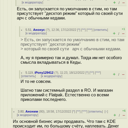
+
–
[
к модератору
]
/
Есть, он запускается по умолчанию в стим, но там
присутствует "десктоп режим" который по своей сути
арч с обычными кедами.
+1
5.51
,
Анонус
(
?
), 12:36, 17/12/2022 [
^
] [
^^
] [
^^^
] [
ответить
]
+
–
[
к модератору
]
/
> Есть, он запускается по умолчанию в стим, но там
присутствует "десктоп режим"
> который по своей сути арч с обычными кедами.
А, ну я примерно так и думал. Тогда им нет особого
смысла вкладываться в Кеды.
5.119
,
iPony129412
(
?
), 11:23, 18/12/2022 [
^
] [
^^
] [
^^^
]
+
–
/
[
ответить
]
[
к модератору
]
И то не совсем.
Шатно там системный раздел в RO. И магазин
приложений с Flatpak. Естественно со всеми
приколами последнего.
+6
3.80
,
Аноним
(
80
), 18:58, 17/12/2022 [
^
] [
^^
] [
^^^
] [
ответить
]
[
↑
]
+
–
[
к модератору
]
/
Их основной бизнес игры продавать. Что там с KDE
происходит им, по большому счёту, наплевать. Денег