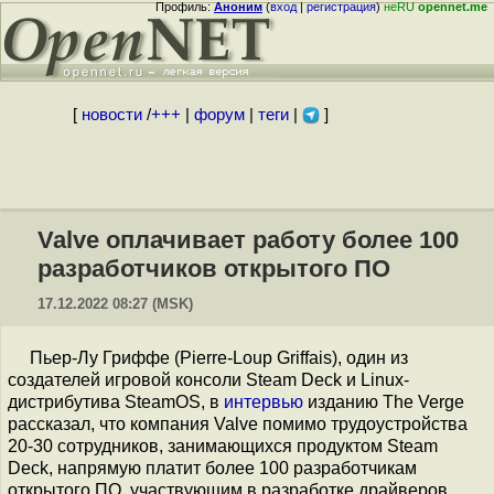
Профиль:
Аноним
(
вход
|
регистрация
)
неRU
opennet.me
[
новости
/
+++
|
форум
|
теги
|
]
Valve оплачивает работу более 100
разработчиков открытого ПО
17.12.2022 08:27 (MSK)
Пьер-Лу Гриффе (Pierre-Loup Griffais), один из
создателей игровой консоли Steam Deck и Linux-
дистрибутива SteamOS, в
интервью
изданию The Verge
рассказал, что компания Valve помимо трудоустройства
20-30 сотрудников, занимающихся продуктом Steam
Deck, напрямую платит более 100 разработчикам
открытого ПО, участвующим в разработке драйверов