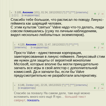
3.105
,
Аноним
(
101
), 01:34, 18/12/2022 [
^
] [
^^
] [
^^^
] [
ответить
]
+
–
/
[
↓
] [
↑
] [
к модератору
]
Спасибо тебе большое, что расписал по поводу Линукс-
гейминга как шарящий человек.
С этим культом "святых" Valve надо что-то делать, люди
совсем помешались (сужу по личным наблюдениям,
видел несколько любопытных экземпляров).
+2
4.120
,
Аноним
(
120
), 11:47, 18/12/2022 [
^
] [
^^
] [
^^^
]
+
–
[
ответить
]
[
к модератору
]
/
Просто Valve - единственная корпорация,
заинтересованная в линукс-гейминге. Линуксовый стим
им нужен для защиты от вероятной монополии
Microsoft, которые вполне бы могли принудительно
загнать все игры в свой аппстор с дополнительной
комиссией. Да и загнали бы, если бы Valve
предусмотрительно не разработали альтернативу.
+1
4.146
,
Zenitur
(
ok
), 22:26, 18/12/2022 [
^
] [
^^
] [
^^^
] [
ответить
]
+
–
[
к модератору
]
/
Спасибо за похвалу На самом деле, там ещё можно
вспомнить много кого ещё Я про...
большой текст
свёрнут,
показать