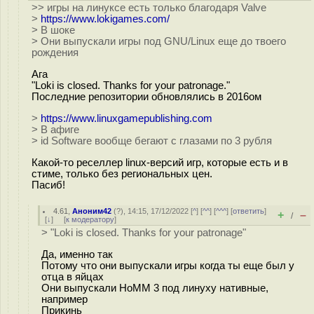
>> игры на линуксе есть только благодаря Valve
>
https://www.lokigames.com/
> В шоке
> Они выпускали игры под GNU/Linux еще до твоего
рождения
Ага
"Loki is closed. Thanks for your patronage."
Последние репозитории обновлялись в 2016ом
>
https://www.linuxgamepublishing.com
> В афиге
> id Software вообще бегают с глазами по 3 рубля
Какой-то реселлер linux-версий игр, которые есть и в
стиме, только без региональных цен.
Пасиб!
4.61
,
Аноним42
(
?
), 14:15, 17/12/2022 [
^
] [
^^
] [
^^^
] [
ответить
]
+
–
/
[
↓
] [
к модератору
]
> "Loki is closed. Thanks for your patronage"
Да, именно так
Потому что они выпускали игры когда ты еще был у
отца в яйцах
Они выпускали HoMM 3 под линуху нативные,
например
Прикинь