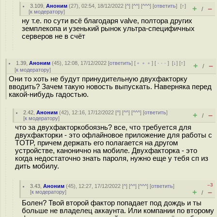
3.109
,
Аноним
(
27
), 02:54, 18/12/2022 [
^
] [
^^
] [
^^^
] [
ответить
]
[
↑
]
+
–
/
[
к модератору
]
ну т.е. по сути всё благодаря valve, полтора других
земплекопа и узенький рынок ультра-специфичных
серверов не в счёт
1.39
,
Аноним
(
45
), 12:08, 17/12/2022 [
ответить
] [
﹢﹢﹢
] [
· · ·
]
[
↓
] [
↑
]
+
–
/
[
к модератору
]
Они то хоть не будут принудительную двухфакторку
вводить? Зачем такую новость выпускать. Наверняка перед
какой-нибудь гадостью.
2.42
,
Аноним
(
42
), 12:16, 17/12/2022 [
^
] [
^^
] [
^^^
] [
ответить
]
+
–
/
[
к модератору
]
что за двухфакторкобоязнь? все, что требуется для
двухфакторки - это офлайновое приложение для работы с
TOTP, причем держать его полагается на другом
устройстве, канонично на мобиле. Двухфакторка - это
когда недостаточно знать пароля, нужно еще у тебя сп из
дить мобилу.
–3
3.43
,
Аноним
(
45
), 12:27, 17/12/2022 [
^
] [
^^
] [
^^^
] [
ответить
]
+
–
[
к модератору
]
/
Болен? Твой второй фактор попадает под дождь и ты
больше не владелец аккаунта. Или компании по второму