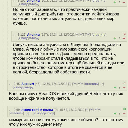
3.102
,
Аноним
(
101
), 01:19, 18/12/2022 [
^
] [
^^
] [
^^^
] [
ответить
]
+
–
/
[
к модератору
]
Но не стоит забывать, что практически каждый
популярный дистрибутив - это десятки мейнтейнеров
пакетов, часто чистых энтузиастов, делающих мир
лучше.
–3
3.127
,
Аноним
(
127
), 14:34, 18/12/2022 [
^
] [
^^
] [
^^^
] [
ответить
]
+
–
[
к модератору
]
/
Линукс писали энтузиасты с Линусом Торвальдсом во
главе. А твои любимые американские корпорации
пришли на всё готовое. Даже смешно предполагать,
чтобы коммерсант стал вкладываться в то, что не
принесло бы его альма-матер ещё большей выгоды или
в строительство, которое в итоге не окажется в её
полной, безраздельной собственности.
–1
2.45
,
Аноним
(
45
), 12:30, 17/12/2022 [
^
] [
^^
] [
^^^
] [
ответить
]
[
↑
]
+
–
[
к модератору
]
/
Васяны пишут ReactOS и всякий другой Redox чето у них
вообще нифига не получается.
+3
2.69
,
ленин гриб и волна
(
?
), 16:54, 17/12/2022 [
^
] [
^^
] [
^^^
]
+
–
[
ответить
]
[
↓
] [
к модератору
]
/
коммунисты они почему такие злые обычно? - это потому
что у них чужих денег нету