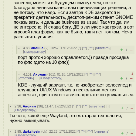
занесли, может и в будущем помогут чем, но это
благодаря личным качествам принимающих решения, а
не потому, что надо. Если завтра KDE закроется и
прекратит деятельность, десктоп-режим станет GNOME
показывать, и дальше business as usual. Так что да, им
не интересно. И слава богу, ДЕ в линуксе как грязи, а вот
игровой платформы как не было, так и нет толком. Неча
распылять усилия.
4.88
,
анонна
(
?
), 20:57, 17/12/2022 [
^
] [
^^
] [
^^^
] [
ответить
]
+
–
/
[
к модератору
]
порт протон хорошо справляется.)) правда просадка
по фпс гдето на 10 фпс))
–1
4.101
,
Аноним
(
101
), 01:18, 18/12/2022 [
^
] [
^^
] [
^^^
]
+
–
[
ответить
]
[
к модератору
]
/
KDE - лучший вариант, т.к. не изобретает велосипед и
улучшает UI/UX Windows в нескольких мелких
аспектах, при этом оставаясь достаточно уникальным.
2.36
,
Аноним
(
36
), 11:47, 17/12/2022 [
^
] [
^^
] [
^^^
] [
ответить
]
[
↑
]
+
–
/
[
к модератору
]
Ты чего, какой еще Wayland, это ж старая технология,
нужно выкидывать.
2.95
,
darkshvein
(
ok
), 22:23, 17/12/2022 [
^
] [
^^
] [
^^^
] [
ответить
]
+
–
/
[
к модератору
]