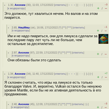
–3
1.30
,
Аноним
(
30
), 11:03, 17/12/2022 [
ответить
] [
﹢﹢﹢
] [
· · ·
]
[
↓
] [
↑
]
+
–
[
к модератору
]
/
Это должное, тут хвалиться нечем. Но валов и на этом
пиарится.
–1
2.65
,
НяшМяш
(
ok
), 16:06, 17/12/2022 [
^
] [
^^
] [
^^^
] [
ответить
]
+
–
[
к модератору
]
/
Им и не надо пиариться, они для линукса сделали за
последние пару лет чуть ли не больше, чем
остальные за десятилетие.
2.97
,
Аноним
(
97
), 22:59, 17/12/2022 [
^
] [
^^
] [
^^^
] [
ответить
]
+
–
/
[
к модератору
]
Они обязаны были это сделать
+7
1.34
,
Аноним
(
34
), 11:40, 17/12/2022 [
ответить
] [
﹢﹢﹢
] [
· · ·
]
[
↓
] [
↑
]
+
–
[
к модератору
]
/
Я склонен считать, что игры на линуксе есть только
благодаря Valve. И, вероятно, Vulkan остался бы ненужно
уровня Mantle, если бы не их ативная деятельность в его
продвижении.
–3
2.40
,
Аноним
(
45
), 12:09, 17/12/2022 [
^
] [
^^
] [
^^^
] [
ответить
]
[
↓
]
+
–
[
к модератору
]
/