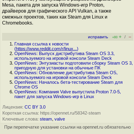
Mesa, пакета для запуска Windows-игр Proton,
драйверов для графического API Vulkan, а также
смежных проектов, таких как Steam для Linux и
Chromebooks.
+
–
исправить
/
+80
Главная ссылка к новости
(
https://www.reddit.com/r/linux...
)
OpenNews: Выпуск дистрибутива Steam OS 3.3,
используемого на игровой консоли Steam Deck
OpenNews: Энтузиасты подготовили сборку Steam OS 3,
пригодную для установки на обычные ПК
OpenNews: Обновление дистрибутива Steam OS,
используемого на игровой консоли Steam Deck
OpenNews: Началось бета-тестирование Steam для
Chrome OS
OpenNews: Компания Valve выпустила Proton 7.0-5,
пакет для запуска Windows-игр в Linux
Лицензия:
CC BY 3.0
Короткая ссылка: https://opennet.ru/58342-steam
Ключевые слова:
steam
,
valve
При перепечатке указание ссылки на opennet.ru обязательно