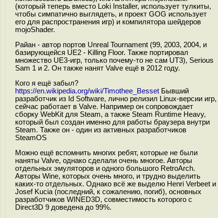
(который теперь вместо Loki Installer, использует тулкиты,
чтобы симпатично выглядеть, и проект GOG использует
его для распространения игр) и компилятора шейдеров
mojoShader.
Райан - автор портов Unreal Tournament (99, 2003, 2004, и
базирующейся UE2 - Killing Floor. Также портировал
множество UE3-игр, только почему-то не сам UT3), Serious
Sam 1 и 2. Он также нанят Valve ещё в 2012 году.
Кого я ещё забыл?
https://en.wikipedia.org/wiki/Timothee_Besset
Бывший
разработчик из Id Software, лично релизил Linux-версии игр,
сейчас работает в Valve. Например он сопровождает
сборку WebKit для Steam, а также Steam Runtime Heavy,
который был создан именно для работы браузера внутри
Steam. Также он - один из активных разработчиков
SteamOS
Можно ещё вспомнить многих ребят, которые не были
наняты Valve, однако сделали очень многое. Авторы
отдельных эмуляторов и одного большого RetroArch.
Авторы Wine, которых очень много, и трудно выделить
каких-то отдельных. Однако всё же выделю Henri Verbeet и
Josef Kucia (последний, к сожалению, погиб), основных
разработчиков WINED3D, совместимость которого с
Direct3D 9 доведена до 99%.