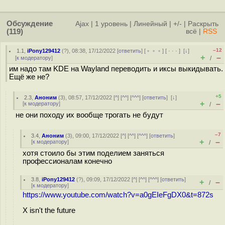
Обсуждение
Ajax
|
1 уровень
|
Линейный
|
+/-
|
Раскрыть
(119)
всё
|
RSS
–12
1.1
,
iPony129412
(
?
), 08:38, 17/12/2022 [
ответить
] [
﹢﹢﹢
] [
· · ·
]
[
↓
]
+
–
[
к модератору
]
/
им надо там KDE на Wayland переводить и иксы выкидывать.
Ещё же не?
+5
2.3
,
Аноним
(
3
), 08:57, 17/12/2022 [
^
] [
^^
] [
^^^
] [
ответить
]
[
↓
]
+
–
[
к модератору
]
/
не они походу их вообще трогать не будут
–7
3.4
,
Аноним
(
3
), 09:00, 17/12/2022 [
^
] [
^^
] [
^^^
] [
ответить
]
+
–
[
к модератору
]
/
хотя стоило бы этим поделием заняться
профессионалам конечно
3.8
,
iPony129412
(
?
), 09:09, 17/12/2022 [
^
] [
^^
] [
^^^
] [
ответить
]
+
–
/
[
к модератору
]
https://www.youtube.com/watch?v=a0gEIeFgDX0&t=872s
X isn't the future