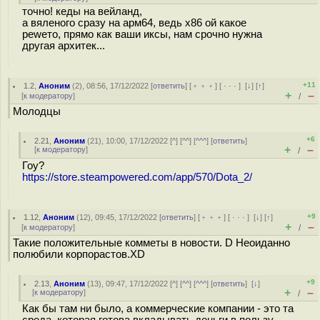
точно! кеды на вейланд,
а вяленого сразу на арм64, ведь x86 ой какое
pewето, прямо как ваши иксы, нам срочно нужна
другая архитек...
+11
1.2
,
Аноним
(
2
), 08:56, 17/12/2022 [
ответить
] [
﹢﹢﹢
] [
· · ·
]
[
↓
] [
↑
]
+
–
[
к модератору
]
/
Молодцы
+6
2.21
,
Аноним
(
21
), 10:00, 17/12/2022 [
^
] [
^^
] [
^^^
] [
ответить
]
+
–
[
к модератору
]
/
Гоу?
https://store.steampowered.com/app/570/Dota_2/
+9
1.12
,
Аноним
(
12
), 09:45, 17/12/2022 [
ответить
] [
﹢﹢﹢
] [
· · ·
]
[
↓
] [
↑
]
+
–
[
к модератору
]
/
Такие положительные комметы в новости. D Неоиданно
полюбили корпорастов.XD
+9
2.13
,
Аноним
(
13
), 09:47, 17/12/2022 [
^
] [
^^
] [
^^^
] [
ответить
]
[
↓
]
+
–
[
к модератору
]
/
Как бы там ни было, а коммерческие компании - это та