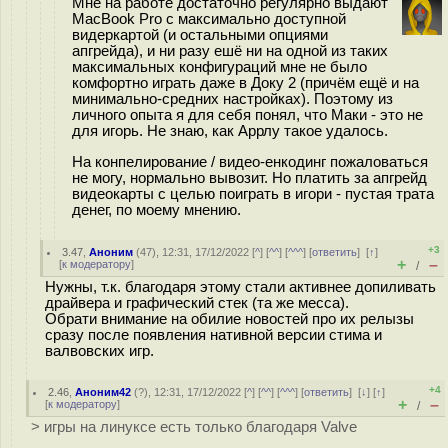
Мне на работе достаточно регулярно выдают
MacBook Pro с максимально доступной
видеркартой (и остальными опциями
апгрейда), и ни разу ешё ни на одной из таких
максимальных конфигураций мне не было
комфортно играть даже в Доку 2 (причём ещё и на
минимально-средних настройках). Поэтому из
личного опыта я для себя понял, что Маки - это не
для игорь. Не знаю, как Аррлу такое удалось.
На конпелирование / видео-енкодинг пожаловаться
не могу, нормально вывозит. Но платить за апгрейд
видеокарты с целью поиграть в игори - пустая трата
денег, по моему мнению.
+3
3.47
,
Аноним
(
47
), 12:31, 17/12/2022 [
^
] [
^^
] [
^^^
] [
ответить
]
[
↑
]
+
–
[
к модератору
]
/
Нужны, т.к. благодаря этому стали активнее допиливать
драйвера и графический стек (та же месса).
Обрати внимание на обилие новостей про их релызы
сразу после появления нативной версии стима и
валвовских игр.
+4
2.46
,
Аноним42
(
?
), 12:31, 17/12/2022 [
^
] [
^^
] [
^^^
] [
ответить
]
[
↓
] [
↑
]
+
–
[
к модератору
]
/
> игры на линуксе есть только благодаря Valve