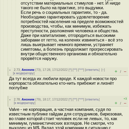
отсутствии материальных стимулов - нет. И нигде
такого не было на практике, это выдумки.
Если речь о социальных гарантиях, то - да.
Необходимо гарантировать удовлетворение
потребностей населения на пределе возможностей
производства, чтобы, как минимум, избежать
преступности, разложения человека и общества.
Даже при капитализме, отгородиться высокими
заборами от гетто, на коленях извиняться - всё это
лишь выигрывает немного времени, устраняет
симптомы, а болезнь продолжает прогрессировать
внутри общественного организма и обязательно
прорвётся наружу.
2.73
,
Аноним
(
73
), 17:28, 17/12/2022 [
^
] [
^^
] [
^^^
] [
ответить
]
[
↑
]
+
–
/
[
к модератору
]
Да тут всегда их любили вроде. К каждой новости про
корпораста обязательно кто-нить прибежит и лизнёт
поглубже
+3
2.78
,
Аноним
(
79
), 18:17, 17/12/2022 [
^
] [
^^
] [
^^^
] [
ответить
]
+
–
[
к модератору
]
/
Valve - не корпорация, а частная компания, судя по
известным публике гайдам для сотрудников, бирюзовая,
во главе которой стоит человек если не левых, то, как
минимум, гуманистических взглядов. Не смотри, что
выходец из M$. Вклад этой компании в ситуацию с