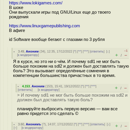
https://www.lokigames.com/
В шоке
Они выпускали игры под GNU/Linux еще до твоего
рождения
https://www.linuxgamepublishing.com
В афиге
id Software вообще бегают с глазами по 3 рубля
–1
3.49
,
Аноним
(
34
), 12:35, 17/12/2022 [
^
] [
^^
] [
^^^
] [
ответить
]
[
↓
]
+
–
[
к модератору
]
/
Я в курсе, но это ни о чём. И почему sdl1 не мог быть
больше похожим на sdl2 и должен был доставлять такую
боль? Это вызывает определённые сомнения в
компетенции большинства причастных в то время.
4.153
,
Аноним
(
153
), 15:41, 19/12/2022 [
^
] [
^^
] [
^^^
]
+
–
/
[
ответить
]
[
к модератору
]
> И почему sdl1 не мог быть больше похожим на sdl2 и
должен был доставлять такую боль?
планируйте выбросить первую версию — вам все
равно придется это сделать ©
3.60
,
Анонимъ
(
?
), 14:07, 17/12/2022 [
^
] [
^^
] [
^^^
] [
ответить
]
[
↓
]
+
–
/
[
↑
] [
к модератору
]