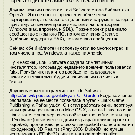
парень входит в те самые 100 человек из новости.
Другим важным проектом Loki Software стала библиотека
OpenAL. Это не просто проект для облегчения
портирования, это хорошо сделанный инструмент, который
приглянулся многим программистам и на платформе
Windows (как, впрочем, и SDL). Позже проект развивало
сообщество открытого ПО, потом компания Creative
(добавив поддержку EAX), потом снова сообщество.
Сейчас обе библиотеки используются во многих играх, в
том числе и под Windows, а также на Android.
Ну и наконец, Loki Software создала симпатичный
инсталлятор, которым до недавнего времени пользовался
fglrx. Причём инсталлятор вообще не пользовался
никакими тулкитами, будучи написанным на чистых
"иксах".
Другой важный программист из Loki Software -
https://en.wikipedia.org/wiki/Ryan_C._Gordon
Когда компания
распалась, на её месте появилась другая - Linux Game
Publishing, а Райан ушёл. Он стал работать один, портируя
игры преимущественно на Mac OS X, а не на Linux, но и на
Linux тоже. Например на его сайте можно найти порты игр
Id Software (он является одним из разработчиков проекта
ioquake3, продолжающего развитие quake3 после открытия
исходников), 3D Realms (Prey 2006, Duke3D, но лучше
использовать EDuke32), инсталлятора mojoInstaller