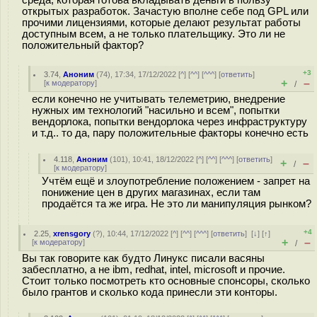
среда, которая готова вкладывать деньги в пользу
открытых разработок. Зачастую вполне себе под GPL или
прочими лицензиями, которые делают результат работы
доступным всем, а не только плательщику. Это ли не
положительный фактор?
+3
3.74
,
Аноним
(
74
), 17:34, 17/12/2022 [
^
] [
^^
] [
^^^
] [
ответить
]
+
–
[
к модератору
]
/
если конечно не учитывать телеметрию, внедрение
нужных им технологий "насильно и всем", попытки
вендорлока, попытки вендорлока через инфраструктуру
и т.д.. то да, пару положительные факторы конечно есть
4.118
,
Аноним
(
101
), 10:41, 18/12/2022 [
^
] [
^^
] [
^^^
] [
ответить
]
+
–
/
[
к модератору
]
Учтём ещё и злоупотребление положением - запрет на
понижение цен в других магазинах, если там
продаётся та же игра. Не это ли манипуляция рынком?
+4
2.25
,
xrensgory
(
?
), 10:44, 17/12/2022 [
^
] [
^^
] [
^^^
] [
ответить
]
[
↓
] [
↑
]
+
–
[
к модератору
]
/
Вы так говорите как будто Линукс писали васяны
забесплатно, а не ibm, redhat, intel, microsoft и прочие.
Стоит только посмотреть кто основные спонсоры, сколько
было грантов и сколько кода принесли эти конторы.