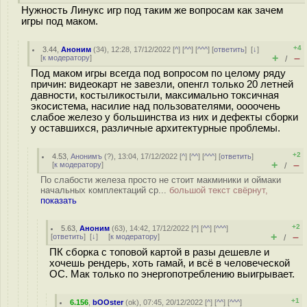
Нужность Линукс игр под таким же вопросам как зачем
игры под маком.
+4
3.44
,
Аноним
(
34
), 12:28, 17/12/2022 [
^
] [
^^
] [
^^^
] [
ответить
]
[
↓
]
+
–
[
к модератору
]
/
Под маком игры всегда под вопросом по целому ряду
причин: видеокарт не завезли, опенгл только 20 летней
давности, костыликостыли, максимально токсичная
экосистема, насилие над пользователями, оооочень
слабое железо у большинства из них и дефекты сборки
у оставшихся, различные архитектурные проблемы.
+2
4.53
,
Анонимъ
(
?
), 13:04, 17/12/2022 [
^
] [
^^
] [
^^^
] [
ответить
]
+
–
[
к модератору
]
/
По слабости железа просто не стоит макминики и оймаки
начальных комплектаций ср...
большой текст свёрнут,
показать
+2
5.63
,
Аноним
(
63
), 14:42, 17/12/2022 [
^
] [
^^
] [
^^^
]
+
–
[
ответить
]
[
↓
] [
к модератору
]
/
ПК сборка с топовой картой в разы дешевле и
хочешь рендерь, хоть гамай, и всё в человеческой
ОС. Мак только по энергопотреблению выигрывает.
+1
6.156
,
bOOster
(
ok
), 07:45, 20/12/2022 [
^
] [
^^
] [
^^^
]