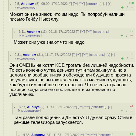
+19
2.5
,
Аноним
(
5
), 09:00, 17/12/2022 [
^
] [
^^
] [
^^^
] [
ответить
]
[
↓
] [
↑
]
+
–
[
к модератору
]
/
Может они не знают, что им надо. Ты попробуй напиши
письмо Гейбу Ньюэллу.
+9
3.11
,
Аноним
(
11
), 09:18, 17/12/2022 [
^
] [
^^
] [
^^^
] [
ответить
]
+
–
[
к модератору
]
/
Может они уже знают что не надо
+1
2.31
,
Аноним
(
31
), 11:17, 17/12/2022 [
^
] [
^^
] [
^^^
] [
ответить
]
[
↓
] [
↑
]
+
–
[
к модератору
]
/
Они ОЧЕНЬ не хотят KDE трогать без лишней надобности.
То есть конечно чутка деньжат тут и там закинули, но в
целом они вообще никак в обсуждении будущего проекта
не участвуют, не пытаются его как-то массивно улучшать,
как будто им вообще не интересно. Что очень странная
позиция когда они его поставляют в их девайсе по
умолчанию.
–1
3.37
,
Анонус
(
?
), 11:47, 17/12/2022 [
^
] [
^^
] [
^^^
] [
ответить
]
[
↓
]
+
–
[
к модератору
]
/
Там разве полноценный ДЕ есть? Я думал сразу Стим в
режиме телевизора запускается.
+1
4.38
,
Аноним
(
31
), 11:57, 17/12/2022 [
^
] [
^^
] [
^^^
] [
ответить
]