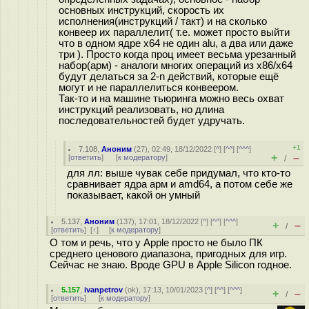
основных инструкций, скорость их
исполнения(инструкций / такт) и на сколько
конвеер их параллелит( т.е. может просто выйти
что в одном ядре x64 не один alu, а два или даже
три ). Просто когда проц имеет весьма урезанный
набор(арм) - аналоги многих операций из x86/x64
будут делаться за 2-n действий, которые ещё
могут и не параллелиться конвеером.
Так-то и на машине тьюринга можно весь охват
инструкций реализовать, но длина
последовательностей будет удручать.
+1
7.108
,
Аноним
(
27
), 02:49, 18/12/2022 [
^
] [
^^
] [
^^^
]
+
–
[
ответить
]
[
к модератору
]
/
для лл: выше чувак себе придумал, что кто-то
сравнивает ядра арм и amd64, а потом себе же
показывает, какой он умный
5.137
,
Аноним
(
137
), 17:01, 18/12/2022 [
^
] [
^^
] [
^^^
]
+
–
/
[
ответить
]
[
↑
] [
к модератору
]
О том и речь, что у Apple просто не было ПК
среднего ценового диапазона, пригодных для игр.
Сейчас не знаю. Вроде GPU в Apple Silicon годное.
5.157
,
ivanpetrov
(
ok
), 17:13, 10/01/2023 [
^
] [
^^
] [
^^^
]
+
–
/
[
ответить
]
[
к модератору
]