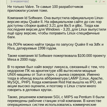
+
–
[
к модератору
]
/
Не только Valve. Те самые 100 разработчиков
приложили усилия тоже.
Компания Id Software. Она выпустила официальную Linux-
версию игры Quake II. На официальном сайте до сих пор
доступны сборки quake2 3.21 для libc5 и glibc. Тогда как
последняя версия для Windows - 3.20, для Linux выпустили
ещё одну версию, чтобы поправить Linux-специфичные
баги.
На ЛОРе можно найти треды по запуску Quake II на 3dfx и
Riva, датируемые 1998 годом.
Также компания Id Software пожертвовала $100.000 проекту
Mesa в 2000 году.
В то время был хайп вокруг линукса, связанный с тем, что
недорогие ПК на архитектуре x86 вытесняли мощные
UNIX-машины от Sun и проч. с рынка серверов. Именно
тогда в обиход вошла аббревиатура LAMP (Linux, Apache,
MySQL, PHP). Когда компания Red Hat вышла на IPO, её
акции высоко оценили, и поэтому о Linux стали много
говорить в деловых кругах.
Также, решением компании SGI, с MIPS на Pentium II были
переведены рабочие станции этой компании. В качестве
операционных систем использовались коммерческие