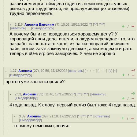
развитием инди-геймдева (один из немногих доступных
рынков для трудящихся, не прислуживающих хозяевам)
трудно переоценить.
2.116
,
Аноним Ваноним
(
?
), 10:02, 18/12/2022 [
^
] [
^^
] [
^^^
]
+
–
/
[
ответить
]
[
к модератору
]
А почему бы и не порадоваться хорошему делу? У
корпораций свои дела и цели, а людям перепадает то, что
разрабы на зп латают ядро, из-за ккорпораций появился
вайн, потом valve закинуло денюжек, а мы модем и играть
теперь в 90% игр без заморочек. У чем не хорошо
–4
1.27
,
Аноним
(
27
), 10:56, 17/12/2022 [
ответить
] [
﹢﹢﹢
] [
· · ·
]
[
↓
] [
↑
]
+
–
[
к модератору
]
/
протон уже заопенсорсили?
+9
2.33
,
Аноним
(
33
), 11:40, 17/12/2022 [
^
] [
^^
] [
^^^
] [
ответить
]
+
–
[
к модератору
]
/
4 года назад. К слову, первый релиз был тоже 4 года назад.
3.89
,
Аноним
(
89
), 21:18, 17/12/2022 [
^
] [
^^
] [
^^^
] [
ответить
]
+
–
/
[
к модератору
]
торможу немножко, значит