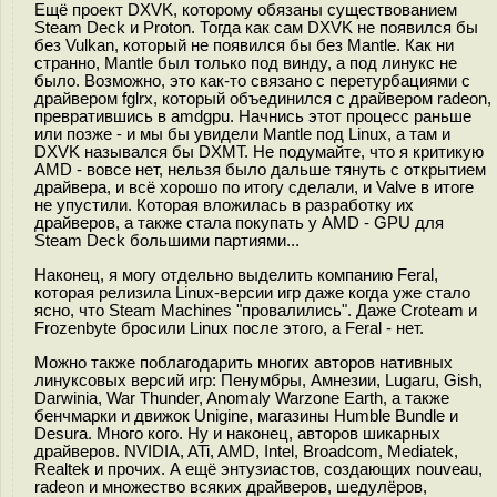
Ещё проект DXVK, которому обязаны существованием
Steam Deck и Proton. Тогда как сам DXVK не появился бы
без Vulkan, который не появился бы без Mantle. Как ни
странно, Mantle был только под винду, а под линукс не
было. Возможно, это как-то связано с перетурбациями с
драйвером fglrx, который объединился с драйвером radeon,
превратившись в amdgpu. Начнись этот процесс раньше
или позже - и мы бы увидели Mantle под Linux, а там и
DXVK назывался бы DXMT. Не подумайте, что я критикую
AMD - вовсе нет, нельзя было дальше тянуть с открытием
драйвера, и всё хорошо по итогу сделали, и Valve в итоге
не упустили. Которая вложилась в разработку их
драйверов, а также стала покупать у AMD - GPU для
Steam Deck большими партиями...
Наконец, я могу отдельно выделить компанию Feral,
которая релизила Linux-версии игр даже когда уже стало
ясно, что Steam Machines "провалились". Даже Croteam и
Frozenbyte бросили Linux после этого, а Feral - нет.
Можно также поблагодарить многих авторов нативных
линуксовых версий игр: Пенумбры, Амнезии, Lugaru, Gish,
Darwinia, War Thunder, Anomaly Warzone Earth, а также
бенчмарки и движок Unigine, магазины Humble Bundle и
Desura. Много кого. Ну и наконец, авторов шикарных
драйверов. NVIDIA, ATi, AMD, Intel, Broadcom, Mediatek,
Realtek и прочих. А ещё энтузиастов, создающих nouveau,
radeon и множество всяких драйверов, шедулёров,