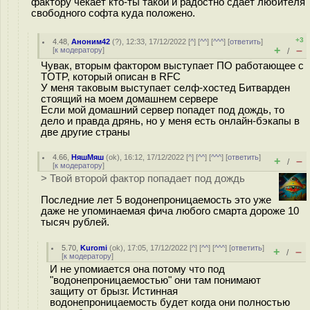
фактору чекает кто-ты такой и радостно сдаёт любителя
свободного софта куда положено.
+3
4.48
,
Аноним42
(
?
), 12:33, 17/12/2022 [
^
] [
^^
] [
^^^
] [
ответить
]
+
–
[
к модератору
]
/
Чувак, вторым фактором выступает ПО работающее с
TOTP, который описан в RFC
У меня таковым выступает селф-хостед Битварден
стоящий на моем домашнем сервере
Если мой домашний сервер попадет под дождь, то
дело и правда дрянь, но у меня есть онлайн-бэкапы в
две другие страны
4.66
,
НяшМяш
(
ok
), 16:12, 17/12/2022 [
^
] [
^^
] [
^^^
] [
ответить
]
+
–
/
[
к модератору
]
> Твой второй фактор попадает под дождь
Последние лет 5 водонепроницаемость это уже
даже не упоминаемая фича любого смарта дороже 10
тысяч рублей.
5.70
,
Kuromi
(
ok
), 17:05, 17/12/2022 [
^
] [
^^
] [
^^^
] [
ответить
]
+
–
/
[
к модератору
]
И не упомиается она потому что под
"водонепроницаемостью" они там понимают
защиту от брызг. Истинная
водонепроницаемость будет когда они полностью