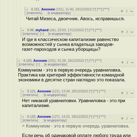
6.151
,
Аноним
(
151
), 11:40, 19/12/2022 [
^
] [
^^
] [
^^^
]
+
–
/
[
ответить
]
[
к модератору
]
Читай Мизеса, двоечник. Авось, исправишься.
5.98
,
myhand
(
ok
), 23:03, 17/12/2022 [
^
] [
^^
] [
^^^
]
+
–
/
[
ответить
]
[
↑
] [
к модератору
]
И где в классическом капитализме равенство
возможностей у сынка владельца заводов-
газет-пароходов и сынка уборщицы?
4.103
,
Аноним
(
101
), 01:28, 18/12/2022 [
^
] [
^^
] [
^^^
]
+
–
/
[
ответить
]
[
↑
] [
к модератору
]
Коммунизм - это в первую очередь уравниловка.
Практика как критерий эффективности командной
экономики в десятке стран наглядно это показала.
5.121
,
Аноним
(
121
), 13:34, 18/12/2022 [
^
] [
^^
] [
^^^
]
+
–
/
[
ответить
]
[
к модератору
]
Нет никакой уравниловки. Уравниловка - это при
капитализме.
5.125
,
Аноним
(
127
), 14:22, 18/12/2022 [
^
] [
^^
] [
^^^
]
+
–
/
[
ответить
]
[
к модератору
]
> Коммунизм - это в первую очередь уравниловка.
Если речь об одинаковой оплате любого труда или