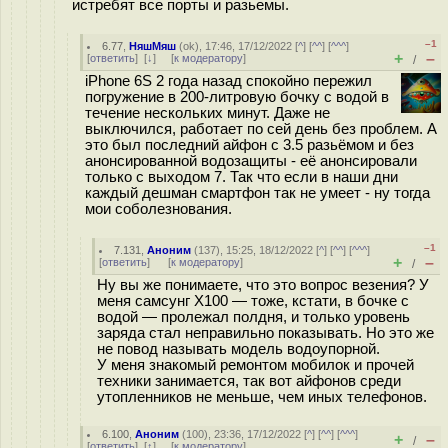
истребят все порты и разьемы.
–1
6.77
,
НяшМяш
(
ok
), 17:46, 17/12/2022 [
^
] [
^^
] [
^^^
]
+
–
[
ответить
]
[
↓
] [
к модератору
]
/
iPhone 6S 2 года назад спокойно пережил
погружение в 200-литровую бочку с водой в
течение нескольких минут. Даже не
выключился, работает по сей день без проблем. А
это был последний айфон с 3.5 разьёмом и без
анонсированной водозащиты - её анонсировали
только с выходом 7. Так что если в наши дни
каждый дешман смартфон так не умеет - ну тогда
мои соболезнования.
–1
7.131
,
Аноним
(
137
), 15:25, 18/12/2022 [
^
] [
^^
] [
^^^
]
+
–
[
ответить
]
[
к модератору
]
/
Ну вы же понимаете, что это вопрос везения? У
меня самсунг X100 — тоже, кстати, в бочке с
водой — пролежал полдня, и только уровень
заряда стал неправильно показывать. Но это же
не повод называть модель водоупорной.
У меня знакомый ремонтом мобилок и прочей
техники занимается, так вот айфонов среди
утопленников не меньше, чем иных телефонов.
6.100
,
Аноним
(
100
), 23:36, 17/12/2022 [
^
] [
^^
] [
^^^
]
+
–
/
[
ответить
]
[
↑
] [
к модератору
]