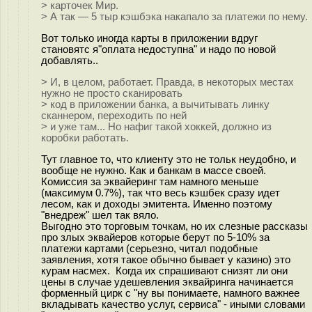
> карточек Мир.
> А так — 5 тыр кэшбэка накапало за платежи по нему.
Вот только иногда карты в приложении вдруг
становятс я"оплата недоступна" и надо по новой
добавлять..
> И, в целом, работает. Правда, в некоторых местах
нужно не просто сканировать
> код в приложении банка, а вычитывать линку
сканнером, переходить по ней
> и уже там... Но нафиг такой хоккей, должно из
коробки работать.
Тут главное то, что клиенту это не тольк неудобно, и
вообще не нужно. Как и банкам в массе своей.
Комиссия за эквайеринг там намного меньше
(максимум 0.7%), так что весь кэшбек сразу идет
лесом, как и доходы эмитента. Именно поэтому
"внедреж" шел так вяло.
Выгодно это торговым точкам, но их слезные рассказы
про злых эквайеров которые берут по 5-10% за
платежи картами (серьезно, читал подобные
заявления, хотя такое обычно бывает у казино) это
курам насмех. Когда их спрашивают снизят ли они
цены в случае удешевления эквайринга начинается
форменный цирк с "ну вы понимаете, намного важнее
вкладывать качество услуг, сервиса" - иными словами