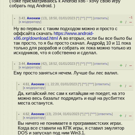
(Тоже присматриваюсь к Android x86 - хочу свою игру
собрать под Android. )
–1
3.43
,
Аноним
(
13
), 18:50, 01/01/2023 [
^
] [
^^
] [
^^^
] [
ответить
]
+
–
[
к модератору
]
/
Ну во первых с таким подходом можно и просто с
оффсайта скачать
https://www.android-
x86.org/download.html
А во вторых, если бы все было бы
так просто, то я бы просто скачал. Андройд 10 и 11 пока
только для разрабов и собрать их пока можно только из
исходников, что я собственно и сделал.
3.44
,
Аноним
(
42
), 18:52, 01/01/2023 [
^
] [
^^
] [
^^^
] [
ответить
]
+
–
/
[
к модератору
]
Ему просто заняться нечем. Лучше бы лес валил.
4.61
,
Аноним
(
-
), 22:20, 01/01/2023 [
^
] [
^^
] [
^^^
] [
ответить
]
+
–
/
[
к модератору
]
Да, китайский лес сам к китайцам не поедет, на это
можно весь базальт подрядить и ещё на русбиттех
места останутся.
4.62
,
Аноним
(
13
), 23:04, 01/01/2023 [
^
] [
^^
] [
^^^
] [
ответить
]
+
–
/
[
к модератору
]
Вы ничего не понимаете в программистских играх.
Когда все ставили на КПК игры, я ставил эмулятор
DOS и запускал под ним Win3.1.