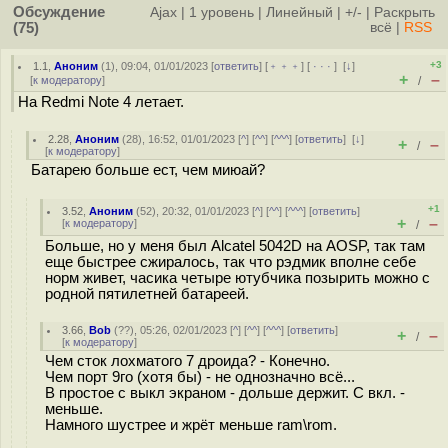
Обсуждение
Ajax
|
1 уровень
|
Линейный
|
+/-
|
Раскрыть
(75)
всё
|
RSS
+3
1.1
,
Аноним
(
1
), 09:04, 01/01/2023 [
ответить
] [
﹢﹢﹢
] [
· · ·
]
[
↓
]
+
–
[
к модератору
]
/
На Redmi Note 4 летает.
2.28
,
Аноним
(
28
), 16:52, 01/01/2023 [
^
] [
^^
] [
^^^
] [
ответить
]
[
↓
]
+
–
/
[
к модератору
]
Батарею больше ест, чем миюай?
+1
3.52
,
Аноним
(
52
), 20:32, 01/01/2023 [
^
] [
^^
] [
^^^
] [
ответить
]
+
–
[
к модератору
]
/
Больше, но у меня был Alcatel 5042D на AOSP, так там
еще быстрее сжиралось, так что рэдмик вполне себе
норм живет, часика четыре ютубчика позырить можно с
родной пятилетней батареей.
3.66
,
Bob
(
??
), 05:26, 02/01/2023 [
^
] [
^^
] [
^^^
] [
ответить
]
+
–
/
[
к модератору
]
Чем сток лохматого 7 дроида? - Конечно.
Чем порт 9го (хотя бы) - не однозначно всё...
В простое с выкл экраном - дольше держит. С вкл. -
меньше.
Намного шустрее и жрёт меньше ram\rom.