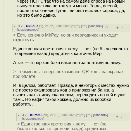
через НСПК, так что на самом деле спроса на новый
выпуск пластика не так уж и много. Тогда, весной,
после отключения ГугльПей был всплеск спроса, да,
но это было давно.
3.75
,
минона
(
?
), 21:32, 02/01/2023 [
^
] [
^^
] [
^^^
] [
ответить
]
[
↑
]
+
–
/
[
к модератору
]
> Есть конечно MirPay, но они периодически уходит
отдохнуть.
Единственная претензия к нему — нет (не было сколько-
то времени назад) кредитных карточек Мир.
А так — 5 тыр кэшбэка накапало за платежи по нему.
> терминалы теперь показывают QR-коды на экранах
при оплате.
И, в целом, работает. Правда, в некоторых местах нужно
не просто сканировать код в приложении банка, а
вычитывать линку сканнером, переходить по ней и уже
там... Но нафиг такой хоккей, должно из коробки
работать.
4.76
,
Kuromi
(
ok
), 21:51, 02/01/2023 [
^
] [
^^
] [
^^^
] [
ответить
]
+
–
/
[
к модератору
]
> Единственная претензия к нему — нет (не
было сколько-то времени назад) кредитных