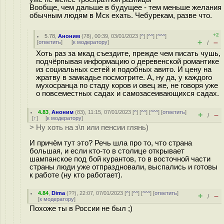
Вообще, чем дальше в будущее - тем меньше желания
обычным людям в Мск ехать. Чебурекам, разве что.
+2
5.78
,
Аноним
(
78
), 00:39, 03/01/2023 [
^
] [
^^
] [
^^^
]
+
–
[
ответить
]
[
к модератору
]
/
Хоть раз за мкад съездите, прежде чем писать чушь,
подчёрпывая информацию о деревенской романтике
из социальных сетей и подобных авито. И цену на
жратву в замкадье посмотрите. А, ну да, у каждого
мухосранца по стаду коров и овец же, не говоря уже
о повсеместных садах и самозасеивающихся садах.
4.83
,
Аноним
(
83
), 11:15, 07/01/2023 [
^
] [
^^
] [
^^^
] [
ответить
]
+
–
/
[
↑
] [
к модератору
]
> Ну хоть на з\п или пенсии глянь)
И причём тут это? Речь шла про то, что страна
большая, и если кто-то в столице открывает
шампанское под бой курантов, то в восточной части
страны люди уже отпраздновали, выспались и готовы
к работе (ну кто работает).
4.84
,
Dima
(
??
), 22:07, 07/01/2023 [
^
] [
^^
] [
^^^
] [
ответить
]
+
–
/
[
к модератору
]
Похоже ты в России не был ;)