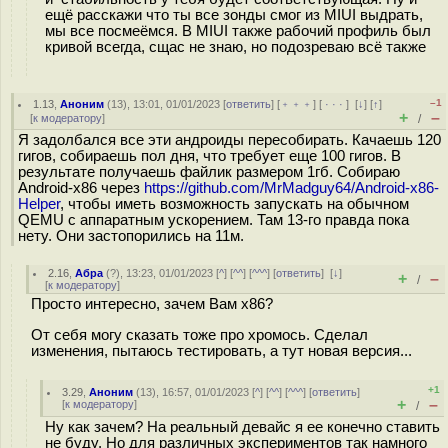
ещё расскажи что ты все зонды смог из MIUI выдрать,
мы все посмеёмся. В MIUI также рабочий профиль был
кривой всегда, сщас не знаю, но подозреваю всё также
–1
1.13
,
Аноним
(
13
), 13:01, 01/01/2023 [
ответить
] [
﹢﹢﹢
] [
· · ·
]
[
↓
] [
↑
]
+
–
[
к модератору
]
/
Я задолбался все эти андроиды пересобирать. Качаешь 120
гигов, собираешь пол дня, что требует еще 100 гигов. В
результате получаешь файлик размером 1гб. Собираю
Android-x86 через
https://github.com/MrMadguy64/Android-x86-
Helper
, чтобы иметь возможность запускать на обычном
QEMU с аппаратным ускорением. Там 13-го правда пока
нету. Они застопорились на 11м.
2.16
,
Абра
(
?
), 13:23, 01/01/2023 [
^
] [
^^
] [
^^^
] [
ответить
]
[
↓
]
+
–
/
[
к модератору
]
Просто интересно, зачем Вам х86?
От себя могу сказать тоже про хромось. Сделал
изменения, пытаюсь тестировать, а тут новая версия...
+1
3.29
,
Аноним
(
13
), 16:57, 01/01/2023 [
^
] [
^^
] [
^^^
] [
ответить
]
+
–
[
к модератору
]
/
Ну как зачем? На реальный девайс я ее конечно ставить
не буду. Но для различных экспериментов так намного