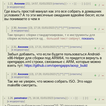
1.21
,
Аноним
(
21
), 14:57, 01/01/2023 [
ответить
] [
﹢﹢﹢
] [
· · ·
]
[
↓
] [
↑
]
+
–
/
[
к модератору
]
Где взыть простой мануал как это все собрать в домашних
условиях? А то эти месячные ожидания вдвойне бесят, если
вы понимаете о чем я
2.30
,
Аноним
(
13
), 17:19, 01/01/2023 [
^
] [
^^
] [
^^^
] [
ответить
]
+
–
/
[
к модератору
]
Там процесс сборки стандартизирован, т е инструменты для
сборки используются од...
большой текст свёрнут,
показать
2.31
,
Аноним
(
13
), 17:21, 01/01/2023 [
^
] [
^^
] [
^^^
] [
ответить
]
+
–
/
[
к модератору
]
Забыл добавить, что если будете пользоваться Android-
x86-Helper для сборки под ARM64, то придется вернуть в
opengapps.xml строки, связанные с ARM, которые можно
взять тут:
https://github.com/opengapps/aosp_build
2.33
,
Аноним
(
13
), 17:29, 01/01/2023 [
^
] [
^^
] [
^^^
] [
ответить
]
+
–
/
[
к модератору
]
Так же не уверен, что можно собрать ISO. Это надо
makefile смотреть.
1.26
,
penetrator
(
?
), 16:16, 01/01/2023 [
ответить
] [
﹢﹢﹢
] [
· · ·
]
[
↑
]
+
–
/
[
к модератору
]
> Помимо публикации LineageOS 20 продолжено и