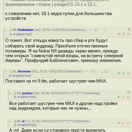
формирование сборок LineageOS 19.1 и 18.1.
к сожалению нет, 18.1 недоступна для большинства
устройств
–2
1.49
,
Kirikekeks
(
ok
), 19:53, 01/01/2023 [
ответить
] [
﹢﹢﹢
] [
· · ·
]
+
–
[
к модератору
]
/
О понял. Вот откуда новость про сбер и ртк будут
собирать свой андроид. Прос₽али отечественные
полимеры. Я на Nokia N9 дважды экран менял, прежде
чем открыл "сомкнутой негой взоры, на встречу северной
Авроры". Профундий Баблонатович, приношу извинения.
1.50
,
Аноним
(
50
), 20:25, 01/01/2023 [
ответить
] [
﹢﹢﹢
] [
· · ·
]
[
↓
]
+
–
/
[
к модератору
]
Поставил на mi 9 lite, работает шустрее чем MIUI.
+6
2.64
,
paulus
(
ok
), 00:08, 02/01/2023 [
^
] [
^^
] [
^^^
] [
ответить
]
+
–
[
к модератору
]
/
Все работает шустрее чем MIUI и другие надстройки
над андроидом, которые нах не нужны...
2.80
,
w
(
?
), 21:30, 04/01/2023 [
^
] [
^^
] [
^^^
] [
ответить
]
+
–
/
[
к модератору
]
А то! Даже если со стокового просто выпилить