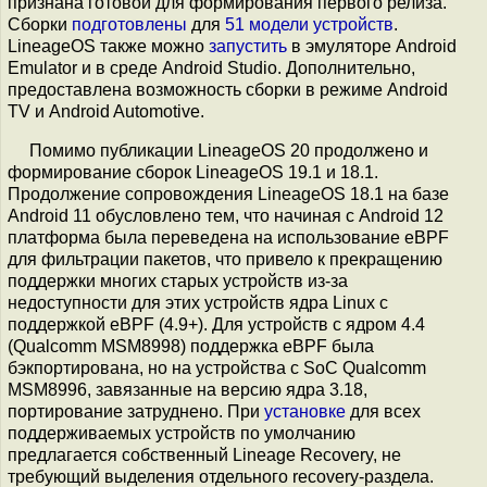
признана готовой для формирования первого релиза.
Сборки
подготовлены
для
51 модели устройств
.
LineageOS также можно
запустить
в эмуляторе Android
Emulator и в среде Android Studio. Дополнительно,
предоставлена возможность сборки в режиме Android
TV и Android Automotive.
Помимо публикации LineageOS 20 продолжено и
формирование сборок LineageOS 19.1 и 18.1.
Продолжение сопровождения LineageOS 18.1 на базе
Android 11 обусловлено тем, что начиная с Android 12
платформа была переведена на использование eBPF
для фильтрации пакетов, что привело к прекращению
поддержки многих старых устройств из-за
недоступности для этих устройств ядра Linux с
поддержкой eBPF (4.9+). Для устройств с ядром 4.4
(Qualcomm MSM8998) поддержка eBPF была
бэкпортирована, но на устройства с SoC Qualcomm
MSM8996, завязанные на версию ядра 3.18,
портирование затруднено. При
установке
для всех
поддерживаемых устройств по умолчанию
предлагается собственный Lineage Recovery, не
требующий выделения отдельного recovery-раздела.