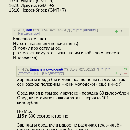
17:10 Якутск (GMT+9)
16:10 Иркутск (GMT+8)
15:10 Новосибирск (GMT+7)
3.67
,
Bob
(
??
), 05:32, 02/01/2023 [
^
] [
^^
] [
^^^
] [
ответить
]
+
–
/
[
к модератору
]
Конечно же - нет.
Ну хоть на з\п или пенсии глянь).
Я молчу про остальное...
p.s.: может кому это жизнь, но им и кобыла = невеста.
Или овечка)
+1
4.69
,
Бывалый смузихлёб
(
?
), 08:42, 02/01/2023 [
^
] [
^^
] [
^^^
]
+
–
[
ответить
]
[
↓
] [
к модератору
]
/
Зарплаты вроде бы и меньше.. но цены на жильё, как
осн расход половины жизни молодежи - ещё ниже :)
Средняя зп в том же Иркутске - порядка 60 килорублей
Средняя стоимость «квадрата» - порядка 101
килорубля
По Мск
115 и 300 соответственно
Зарплаты средние и вдвое не различаются, жильё -
уже не менее троекратной разницы