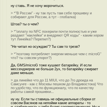
ну ставь. Я не хочу морочиться.
> *"В России" - ну так пусть там себе прошивку и
собирают для России, а тут - глобалка)
Штоа? ты о чем?
> *"оплату по NFC похерили почти полностью и уже
раздают "наклейки" и внедряют QR коды" - каким хером
тут Линейка? Перепил?)
"Не читал но осуждаю"? Ты сам то трезв?
> *"поэтому потребляет энергии меньше чем с microG"
что? ты совсем упорот?)
Да, GMS/microG тоже кушают батарейку. И если
мессенджеров не больше 2ух, то батарейку сжирает
даже меньше.
> да линейке что до 11 MIUI, что до 7го дроида на
Самсунге - как с Москвы пешком до Владивостока) Что
по удобству, что по функционалу, что по качеству
работы самой прошивки...
ну ну. Если ты ставишь не официальные сборки от
совсем Васянов на непойми какие аппараты - то
и стабильность у тебя будет соответствующая. Ну и