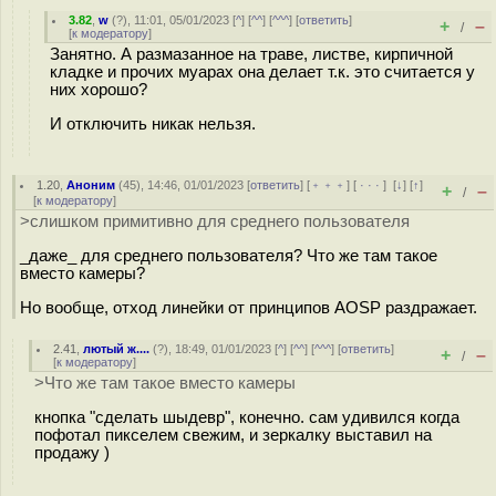
3.82
,
w
(
?
), 11:01, 05/01/2023 [
^
] [
^^
] [
^^^
] [
ответить
]
+
–
/
[
к модератору
]
Занятно. А размазанное на траве, листве, кирпичной
кладке и прочих муарах она делает т.к. это считается у
них хорошо?
И отключить никак нельзя.
1.20
,
Аноним
(
45
), 14:46, 01/01/2023 [
ответить
] [
﹢﹢﹢
] [
· · ·
]
[
↓
] [
↑
]
+
–
/
[
к модератору
]
>слишком примитивно для среднего пользователя
_даже_ для среднего пользователя? Что же там такое
вместо камеры?
Но вообще, отход линейки от принципов AOSP раздражает.
2.41
,
лютый ж....
(
?
), 18:49, 01/01/2023 [
^
] [
^^
] [
^^^
] [
ответить
]
+
–
/
[
к модератору
]
>Что же там такое вместо камеры
кнопка "сделать шыдевр", конечно. сам удивился когда
пофотал пикселем свежим, и зеркалку выставил на
продажу )