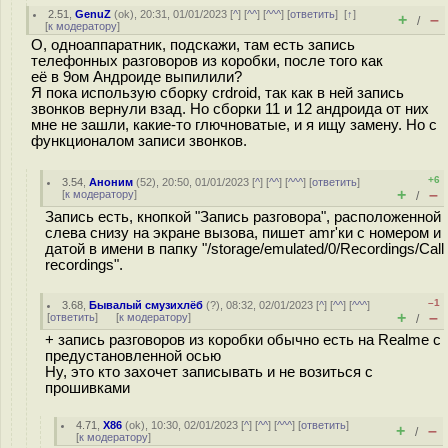
2.51
,
GenuZ
(
ok
), 20:31, 01/01/2023 [
^
] [
^^
] [
^^^
] [
ответить
]
[
↑
]
+
–
/
[
к модератору
]
О, одноаппаратник, подскажи, там есть запись
телефонных разговоров из коробки, после того как
её в 9ом Андроиде выпилили?
Я пока использую сборку crdroid, так как в ней запись
звонков вернули взад. Но сборки 11 и 12 андроида от них
мне не зашли, какие-то глючноватые, и я ищу замену. Но с
функционалом записи звонков.
+6
3.54
,
Аноним
(
52
), 20:50, 01/01/2023 [
^
] [
^^
] [
^^^
] [
ответить
]
+
–
[
к модератору
]
/
Запись есть, кнопкой "Запись разговора", расположенной
слева снизу на экране вызова, пишет amr'ки с номером и
датой в имени в папку "/storage/emulated/0/Recordings/Call
recordings".
–1
3.68
,
Бывалый смузихлёб
(
?
), 08:32, 02/01/2023 [
^
] [
^^
] [
^^^
]
+
–
[
ответить
]
[
к модератору
]
/
+ запись разговоров из коробки обычно есть на Realme с
предустановленной осью
Ну, это кто захочет записывать и не возиться с
прошивками
4.71
,
X86
(
ok
), 10:30, 02/01/2023 [
^
] [
^^
] [
^^^
] [
ответить
]
+
–
/
[
к модератору
]