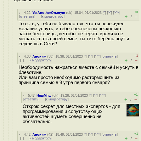
+5
4.22
,
YetAnotherOnanym
(
ok
), 15:04, 01/01/2023 [
^
] [
^^
] [
^^^
]
+
–
[
ответить
]
[
к модератору
]
/
То есть, у тебя не бывало так, что ты пересидел
желание уснуть, и тебе обеспечены несколько
часов бессоницы, и чтобы не терять время и не
мешать спать своей семье, ты тихо берёшь ноут и
серфишь в Сети?
–1
4.38
,
Аноним
(
38
), 18:38, 01/01/2023 [
^
] [
^^
] [
^^^
] [
ответить
]
+
–
[
↓
] [
к модератору
]
/
Необходимость нажраться вместе с семьёй и уснуть в
блевотине.
Или вам просто необходимо растормошить из
принципа семью в 9 утра первого января?
+1
5.47
,
НяшМяш
(
ok
), 19:28, 01/01/2023 [
^
] [
^^
] [
^^^
]
+
–
[
ответить
]
[
к модератору
]
/
Открою секрет для местных экспертов - для
программирования и сопутствующих
активностей шуметь совершенно не
обязательно.
+1
4.42
,
Аноним
(
42
), 18:49, 01/01/2023 [
^
] [
^^
] [
^^^
] [
ответить
]
+
–
[
↑
] [
к модератору
]
/