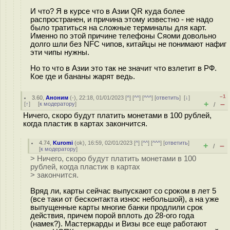
И что? Я в курсе что в Азии QR куда более
распространен, и причина этому известно - не надо
было тратиться на сложные терминалы для карт.
Именно по этой причине телефоны Сяоми довольно
долго шли без NFC чипов, китайцы не понимают нафиг
эти чипы нужны.
Но то что в Азии это так не значит что взлетит в РФ.
Кое где и бананы жарят ведь.
–1
3.60
,
Аноним
(
-
), 22:18, 01/01/2023 [
^
] [
^^
] [
^^^
] [
ответить
]
[
↓
]
+
–
[
↑
] [
к модератору
]
/
Ничего, скоро будут платить монетами в 100 рублей,
когда пластик в картах закончится.
4.74
,
Kuromi
(
ok
), 16:59, 02/01/2023 [
^
] [
^^
] [
^^^
] [
ответить
]
+
–
/
[
к модератору
]
> Ничего, скоро будут платить монетами в 100
рублей, когда пластик в картах
> закончится.
Вряд ли, карты сейчас выпускают со сроком в лет 5
(все таки от бесконтакта износ небольшой), а на уже
выпущенные карты многие банки продлили срок
действия, причем порой вплоть до 28-ого года
(намек?). Мастеркарды и Визы все еще работают