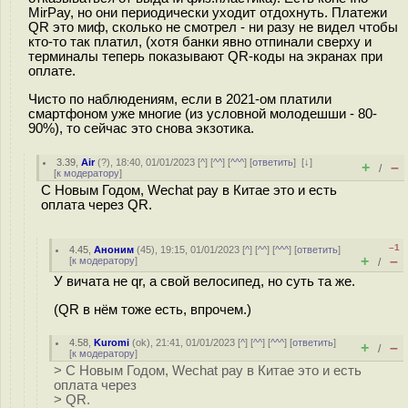
MirPay, но они периодически уходит отдохнуть. Платежи
QR это миф, сколько не смотрел - ни разу не видел чтобы
кто-то так платил, (хотя банки явно отпинали сверху и
терминалы теперь показывают QR-коды на экранах при
оплате.
Чисто по наблюдениям, если в 2021-ом платили
смартфоном уже многие (из условной молодешши - 80-
90%), то сейчас это снова экзотика.
3.39
,
Air
(
?
), 18:40, 01/01/2023 [
^
] [
^^
] [
^^^
] [
ответить
]
[
↓
]
+
–
/
[
к модератору
]
С Новым Годом, Wechat pay в Китае это и есть
оплата через QR.
–1
4.45
,
Аноним
(
45
), 19:15, 01/01/2023 [
^
] [
^^
] [
^^^
] [
ответить
]
+
–
[
к модератору
]
/
У вичата не qr, a свой велосипед, но суть та же.
(QR в нём тоже есть, впрочем.)
4.58
,
Kuromi
(
ok
), 21:41, 01/01/2023 [
^
] [
^^
] [
^^^
] [
ответить
]
+
–
/
[
к модератору
]
> С Новым Годом, Wechat pay в Китае это и есть
оплата через
> QR.