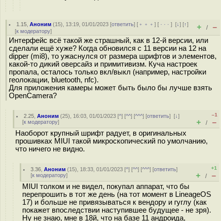
1.15
,
Аноним
(
15
), 13:19, 01/01/2023 [
ответить
] [
﹢﹢﹢
] [
· · ·
]
[
↓
] [
↑
]
+
–
/
[
к модератору
]
Интерфейс всё такой же страшный, как в 12-й версии, или
сделали ещё хуже? Когда обновился с 11 версии на 12 на
dipper (mi8), то ужаснулся от размера шрифтов и элементов,
какой-то дикий оверсайз и примитивизм. Куча настроек
пропала, осталось только вкл/выкл (например, настройки
геолокации, bluetooth, nfc).
Для приложения камеры может быть было бы лучше взять
OpenCamera?
–1
2.25
,
Аноним
(
25
), 16:03, 01/01/2023 [
^
] [
^^
] [
^^^
] [
ответить
]
[
↓
]
+
–
[
к модератору
]
/
Наоборот крупный шрифт радует, в оригинальных
прошивках MIUI такой микроскопический по умолчанию,
что ничего не видно.
+1
3.36
,
Аноним
(
15
), 18:33, 01/01/2023 [
^
] [
^^
] [
^^^
] [
ответить
]
+
–
[
к модератору
]
/
MIUI толком и не видел, покупал аппарат, что бы
перепрошить в тот же день (на тот момент в LineageOS
17) и больше не привязываться к вендору и гуглу (как
покажет впоследствии наступившее будущее - не зря).
Ну не знаю, мне в 18й, что на базе 11 андроида,