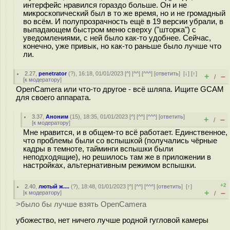
интерфейс нравился гораздо больше. Он и не
микроскопический был в то же время, но и не громадный
во всём. И полупрозрачность ещё в 19 версии убрали, в
выпадающем быстром меню сверху ("шторка") с
уведомлениями, с ней было как-то удобнее. Сейчас,
конечно, уже привык, но как-то раньше было лучше что
ли.
2.27
,
penetrator
(
?
), 16:18, 01/01/2023 [
^
] [
^^
] [
^^^
] [
ответить
]
[
↓
] [
↑
]
+
–
/
[
к модератору
]
OpenCamera или что-то другое - всё шляпа. Ищите GCAM
для своего аппарата.
3.37
,
Аноним
(
15
), 18:35, 01/01/2023 [
^
] [
^^
] [
^^^
] [
ответить
]
+
–
/
[
к модератору
]
Мне нравится, и в общем-то всё работает. Единственное,
что проблемы были со вспышкой (получались чёрные
кадры в темноте, тайминги вспышки были
неподходящие), но решилось там же в приложении в
настройках, альтернативным режимом вспышки.
+2
2.40
,
лютый ж....
(
?
), 18:48, 01/01/2023 [
^
] [
^^
] [
^^^
] [
ответить
]
[
↑
]
+
–
[
к модератору
]
/
>было бы лучше взять OpenCamera
убожество, нет ничего лучше родной гугловой камеры