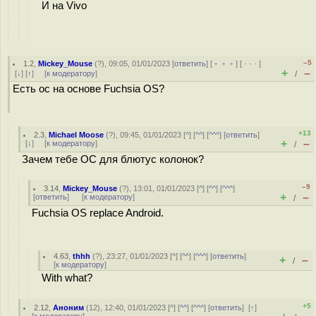
И на Vivo
–5
1.2
,
Mickey_Mouse
(
?
), 09:05, 01/01/2023 [
ответить
] [
﹢﹢﹢
] [
· · ·
]
+
–
[
↓
] [
↑
] [
к модератору
]
/
Есть ос на основе Fuchsia OS?
+13
2.3
,
Michael Moose
(
?
), 09:45, 01/01/2023 [
^
] [
^^
] [
^^^
] [
ответить
]
+
–
[
↓
] [
к модератору
]
/
Зачем тебе ОС для блютус колонок?
–9
3.14
,
Mickey_Mouse
(
?
), 13:01, 01/01/2023 [
^
] [
^^
] [
^^^
]
+
–
[
ответить
]
[
к модератору
]
/
Fuchsia OS replace Android.
4.63
,
thhh
(
?
), 23:27, 01/01/2023 [
^
] [
^^
] [
^^^
] [
ответить
]
+
–
/
[
к модератору
]
With what?
+5
2.12
,
Аноним
(
12
), 12:40, 01/01/2023 [
^
] [
^^
] [
^^^
] [
ответить
]
[
↑
]