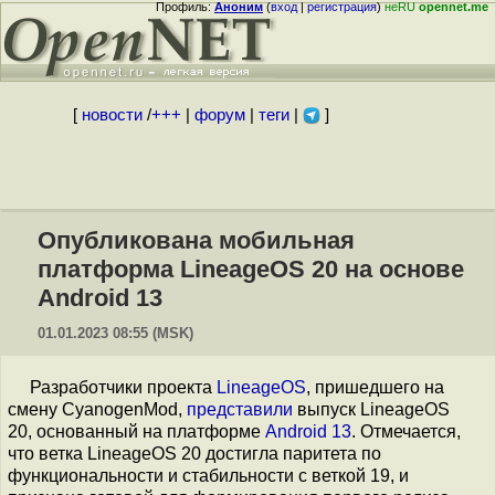
Профиль:
Аноним
(
вход
|
регистрация
)
неRU
opennet.me
[
новости
/
+++
|
форум
|
теги
|
]
Опубликована мобильная
платформа LineageOS 20 на основе
Android 13
01.01.2023 08:55 (MSK)
Разработчики проекта
LineageOS
, пришедшего на
смену CyanogenMod,
представили
выпуск LineageOS
20, основанный на платформе
Android 13
. Отмечается,
что ветка LineageOS 20 достигла паритета по
функциональности и стабильности c веткой 19, и