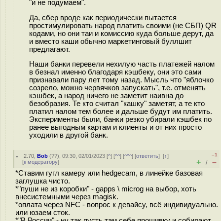
"и не подумаем".
Да, сбер вроде как периодически пытается
простимулировать народ платить своими (не СБП) QR
кодами, но они таи и комиссию куда больше дерут, да
и вместо каши обычно маркетинговый буллшит
предлагают.
Наши банки перевели нехилую часть платежей налом
в безнал именно благодаря кэшбеку, они это сами
признавали пару лет тому назад. Мысль что "яблочко
созрело, можно червячков запускать", т.е. отменять
кэшбек, а народ ничего не заметит наивна до
безобразия. Те кто считал "кашку" заметят, а те кто
платил налом тем более и дальше будут им платить.
Эксперименты были, банки резко убирали кэшбек по
ранее выгодным картам и клиенты и от них просто
уходили в другой банк.
–1
2.70
,
Bob
(
??
), 09:30, 02/01/2023 [
^
] [
^^
] [
^^^
] [
ответить
]
[
↑
]
+
–
[
к модератору
]
/
*Ставим гугл камеру или hedgecam, в линейке базовая
заглушка чисто.
*"пуши не из коробки" - gapps \ microg на выбор, хоть
внесистемными через magisk.
*оплата через NFC - вопрос к девайсу, всё индивидуально.
или юзаем сток.
*"В России" - ну так пусть там себе прошивку и собирают