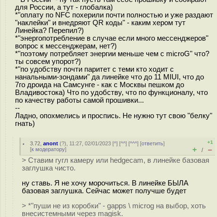
для России, а тут - глобалка)
*"оплату по NFC похерили почти полностью и уже раздают
"наклейки" и внедряют QR коды" - каким хером тут
Линейка? Перепил?)
*"энергопотребление в случае если много мессенджеров"
вопрос к мессенджерам, нет?)
*"поэтому потребляет энергии меньше чем с microG" что?
ты совсем упорот?)
*"по удобству почти паритет с теми кто ходит с
нанальными-зондами" да линейке что до 11 MIUI, что до
7го дроида на Самсунге - как с Москвы пешком до
Владивостока) Что по удобству, что по функционалу, что
по качеству работы самой прошивки...
--
Ладно, опохмелись и проспись. Не нужно тут свою "белку"
гнать)
+1
3.72
,
anont
(
?
), 11:27, 02/01/2023 [
^
] [
^^
] [
^^^
] [
ответить
]
+
–
[
к модератору
]
/
> Ставим гугл камеру или hedgecam, в линейке базовая
заглушка чисто.
ну ставь. Я не хочу морочиться. В линейке БЫЛА
базовая заглушка. Сейчас может получше будет
> *"пуши не из коробки" - gapps \ microg на выбор, хоть
внесистемными через magisk.