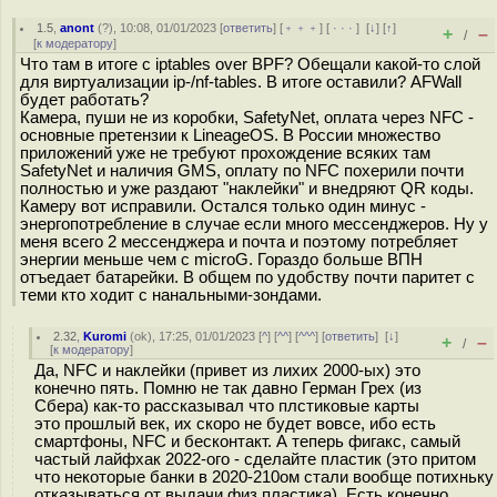
1.5
,
anont
(
?
), 10:08, 01/01/2023 [
ответить
] [
﹢﹢﹢
] [
· · ·
]
[
↓
] [
↑
]
+
–
/
[
к модератору
]
Что там в итоге с iptables over BPF? Обещали какой-то слой
для виртуализации ip-/nf-tables. В итоге оставили? AFWall
будет работать?
Камера, пуши не из коробки, SafetyNet, оплата через NFC -
основные претензии к LineageOS. В России множество
приложений уже не требуют прохождение всяких там
SafetyNet и наличия GMS, оплату по NFC похерили почти
полностью и уже раздают "наклейки" и внедряют QR коды.
Камеру вот исправили. Остался только один минус -
энергопотребление в случае если много мессенджеров. Ну у
меня всего 2 мессенджера и почта и поэтому потребляет
энергии меньше чем с microG. Гораздо больше ВПН
отъедает батарейки. В общем по удобству почти паритет с
теми кто ходит с нанальными-зондами.
2.32
,
Kuromi
(
ok
), 17:25, 01/01/2023 [
^
] [
^^
] [
^^^
] [
ответить
]
[
↓
]
+
–
/
[
к модератору
]
Да, NFC и наклейки (привет из лихих 2000-ых) это
конечно пять. Помню не так давно Герман Грех (из
Сбера) как-то рассказывал что плстиковые карты
это прошлый век, их скоро не будет вовсе, ибо есть
смартфоны, NFС и бесконтакт. А теперь фигакс, самый
частый лайфхак 2022-ого - сделайте пластик (это притом
что некоторые банки в 2020-210ом стали вообще потихньку
отказываться от выдачи физ.пластика). Есть конечно