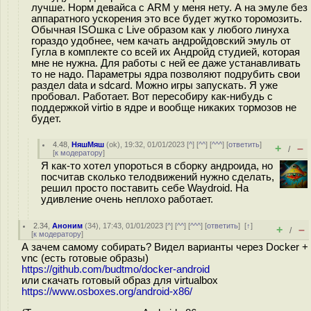
лучше. Норм девайса с ARM у меня нету. А на эмуле без
аппаратного ускорения это все будет жутко торомозить.
Обычная ISOшка с Live образом как у любого линуха
гораздо удобнее, чем качать андройдовский эмуль от
Гугла в комплекте со всей их Андройд студией, которая
мне не нужна. Для работы с ней ее даже устанавливать
то не надо. Параметры ядра позволяют подрубить свои
раздел data и sdcard. Можно игры запускать. Я уже
пробовал. Работает. Вот пересобиру как-нибудь с
поддержкой virtio в ядре и вообще никаких тормозов не
будет.
4.48
,
НяшМяш
(
ok
), 19:32, 01/01/2023 [
^
] [
^^
] [
^^^
] [
ответить
]
+
–
/
[
к модератору
]
Я как-то хотел упороться в сборку андроида, но
посчитав сколько телодвижений нужно сделать,
решил просто поставить себе Waydroid. На
удивление очень неплохо работает.
2.34
,
Аноним
(
34
), 17:43, 01/01/2023 [
^
] [
^^
] [
^^^
] [
ответить
]
[
↑
]
+
–
/
[
к модератору
]
А зачем самому собирать? Видел варианты через Docker +
vnc (есть готовые образы)
https://github.com/budtmo/docker-android
или скачать готовый образ для virtualbox
https://www.osboxes.org/android-x86/