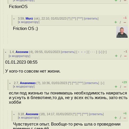
+
–
[
к модератору
]
/
FictionOS
–1
3.59
,
Murz
(
ok
), 22:10, 01/01/2023 [
^
] [
^^
] [
^^^
] [
ответить
]
+
–
[
к модератору
]
/
Friction OS ;)
–1
1.4
,
Аноним
(
4
), 09:55, 01/01/2023 [
ответить
] [
﹢﹢﹢
] [
· · ·
]
[
↓
] [
↑
]
+
–
[
к модератору
]
/
01.01.2023 08:55
У кого-то совсем нет жизни.
+29
2.7
,
Ананимаз
(
?
), 10:36, 01/01/2023 [
^
] [
^^
] [
^^^
] [
ответить
]
[
↓
]
+
–
[
к модератору
]
/
если под жизнью ты понимаешь необходимость нажраться
и уснуть в блевотине,то да, не у всех есть жизнь, зато есть
хобби
+6
3.18
,
Аноним
(
18
), 14:17, 01/01/2023 [
^
] [
^^
] [
^^^
] [
ответить
]
+
–
[
к модератору
]
/
Чувствуется опыт. Вообще-то речь шла о проведении
времени с семьёй.