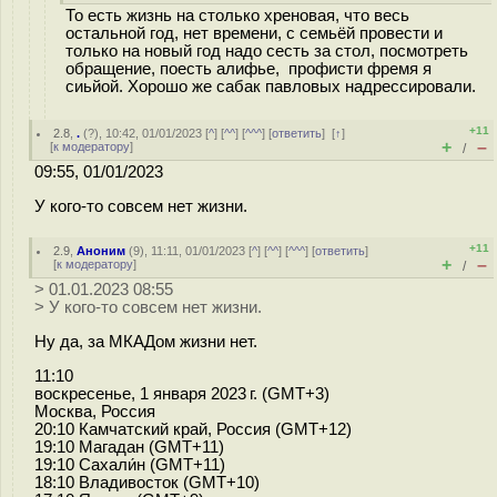
То есть жизнь на столько хреновая, что весь
остальной год, нет времени, с семьёй провести и
только на новый год надо сесть за стол, посмотреть
обращение, поесть алифье, профисти фремя я
сиьйой. Хорошо же сабак павловых надрессировали.
+11
2.8
,
.
(
?
), 10:42, 01/01/2023 [
^
] [
^^
] [
^^^
] [
ответить
]
[
↑
]
+
–
[
к модератору
]
/
09:55, 01/01/2023
У кого-то совсем нет жизни.
+11
2.9
,
Аноним
(
9
), 11:11, 01/01/2023 [
^
] [
^^
] [
^^^
] [
ответить
]
+
–
[
к модератору
]
/
> 01.01.2023 08:55
> У кого-то совсем нет жизни.
Ну да, за МКАДом жизни нет.
11:10
воскресенье, 1 января 2023 г. (GMT+3)
Москва, Россия
20:10 Камчатский край, Россия (GMT+12)
19:10 Магадан (GMT+11)
19:10 Сахали́н (GMT+11)
18:10 Владивосток (GMT+10)