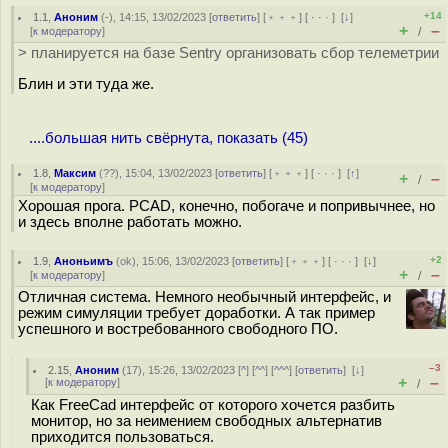
+14
1.1
,
Аноним
(
-
), 14:15, 13/02/2023 [
ответить
] [
﹢﹢﹢
] [
· · ·
]
[
↓
]
+
–
[
к модератору
]
/
> планируется на базе Sentry организовать сбор телеметрии
Блин и эти туда же.
....большая нить свёрнута, показать (45)
1.8
,
Максим
(
??
), 15:04, 13/02/2023 [
ответить
] [
﹢﹢﹢
] [
· · ·
]
[
↑
]
+
–
/
[
к модератору
]
Хорошая прога. PCAD, конечно, побогаче и попривычнее, но
и здесь вполне работать можно.
+2
1.9
,
Аноньимъ
(
ok
), 15:06, 13/02/2023 [
ответить
] [
﹢﹢﹢
] [
· · ·
]
[
↓
]
+
–
[
к модератору
]
/
Отличная система. Немного необычный интерфейс, и
режим симуляции требует доработки. А так пример
успешного и востребованного свободного ПО.
–3
2.15
,
Аноним
(
17
), 15:26, 13/02/2023 [
^
] [
^^
] [
^^^
] [
ответить
]
[
↓
]
+
–
[
к модератору
]
/
Как FreeCad интерфейс от которого хочется разбить
монитор, но за неимением свободных альтернатив
приходится пользоваться.