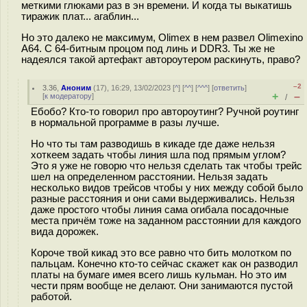
меткими глюками раз в эн времени. И когда ты выкатишь
тиражик плат... агаблин...
Но это далеко не максимум, Olimex в нем развел Olimexino
A64. С 64-битным процом под линь и DDR3. Ты же не
надеялся такой артефакт автороутером раскинуть, право?
–2
3.36
,
Аноним
(
17
), 16:29, 13/02/2023 [
^
] [
^^
] [
^^^
] [
ответить
]
+
–
[
к модератору
]
/
Ебобо? Кто-то говорил про автороутинг? Ручной роутинг
в нормальной программе в разы лучше.
Но что ты там разводишь в кикаде где даже нельзя
хоткеем задать чтобы линия шла под прямым углом?
Это я уже не говорю что нельзя сделать так чтобы трейс
шел на определенном расстоянии. Нельзя задать
несколько видов трейсов чтобы у них между собой было
разные расстояния и они сами выдерживались. Нельзя
даже простого чтобы линия сама огибала посадочные
места причём тоже на заданном расстоянии для каждого
вида дорожек.
Короче твой кикад это все равно что бить молотком по
пальцам. Конечно кто-то сейчас скажет как он разводил
платы на бумаге имея всего лишь кульман. Но это им
чести прям вообще не делают. Они занимаются пустой
работой.