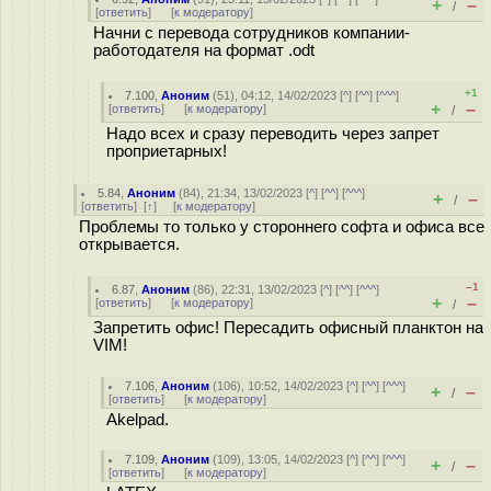
+
–
/
[
ответить
]
[
к модератору
]
Начни с перевода сотрудников компании-
работодателя на формат .odt
+1
7.100
,
Аноним
(
51
), 04:12, 14/02/2023 [
^
] [
^^
] [
^^^
]
+
–
[
ответить
]
[
к модератору
]
/
Надо всех и сразу переводить через запрет
проприетарных!
5.84
,
Аноним
(
84
), 21:34, 13/02/2023 [
^
] [
^^
] [
^^^
]
+
–
/
[
ответить
]
[
↑
] [
к модератору
]
Проблемы то только у стороннего софта и офиса все
открывается.
–1
6.87
,
Аноним
(
86
), 22:31, 13/02/2023 [
^
] [
^^
] [
^^^
]
+
–
[
ответить
]
[
к модератору
]
/
Запретить офис! Пересадить офисный планктон на
VIM!
7.106
,
Аноним
(
106
), 10:52, 14/02/2023 [
^
] [
^^
] [
^^^
]
+
–
/
[
ответить
]
[
к модератору
]
Akelpad.
7.109
,
Аноним
(
109
), 13:05, 14/02/2023 [
^
] [
^^
] [
^^^
]
+
–
/
[
ответить
]
[
к модератору
]