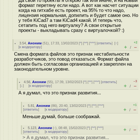
Да свои то проекты я открою так или иначе, и на новый
формат перетяну если надо. А вот как насчет ситуации
когда на гитхабе есть проект, на 95% то что надо,
лицензия нормальная, допилить и будет самое оно. Но
у тебя KiCad7 а там KiCad4 какой. И теперь что,
сетапить под него виртуалку? А свои открытые
проекты - выкладывать сразу с виртуалочкой? :)
+2
3.54
,
Аноним
(
51
), 17:33, 13/02/2023 [
^
] [
^^
] [
^^^
] [
ответить
]
[
↑
]
+
–
[
к модератору
]
/
Смена формата файлов это признак нестабильности
разработчиков, это повод отказаться. Формат файла
должен быть согласован организацией и закреплен на
законодательном уровне.
–3
4.56
,
Аноним
(
55
), 17:39, 13/02/2023 [
^
] [
^^
] [
^^^
] [
ответить
]
+
–
[
↓
] [
к модератору
]
/
А я думал, что это признак развития...
+1
5.81
,
Аноним
(
86
), 20:40, 13/02/2023 [
^
] [
^^
] [
^^^
]
+
–
[
ответить
]
[
к модератору
]
/
Меньше думай, больше соображай.
5.123
,
Аноним
(
-
), 08:48, 15/02/2023 [
^
] [
^^
] [
^^^
]
+
–
/
[
ответить
]
[
к модератору
]
> А я думал, что это признак развития...