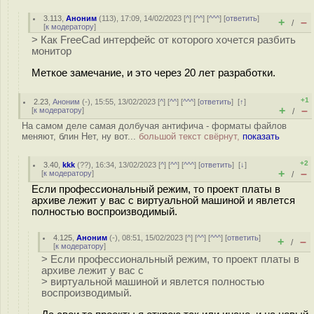
3.113
,
Аноним
(
113
), 17:09, 14/02/2023 [
^
] [
^^
] [
^^^
] [
ответить
]
+
–
/
[
к модератору
]
> Как FreeCad интерфейс от которого хочется разбить
монитор
Меткое замечание, и это через 20 лет разработки.
+1
2.23
,
Аноним
(
-
), 15:55, 13/02/2023 [
^
] [
^^
] [
^^^
] [
ответить
]
[
↑
]
+
–
[
к модератору
]
/
На самом деле самая долбучая антифича - форматы файлов
меняют, блин Нет, ну вот...
большой текст свёрнут,
показать
+2
3.40
,
kkk
(
??
), 16:34, 13/02/2023 [
^
] [
^^
] [
^^^
] [
ответить
]
[
↓
]
+
–
[
к модератору
]
/
Если профессиональный режим, то проект платы в
архиве лежит у вас с виртуальной машиной и явлется
полностью воспроизводимый.
4.125
,
Аноним
(
-
), 08:51, 15/02/2023 [
^
] [
^^
] [
^^^
] [
ответить
]
+
–
/
[
к модератору
]
> Если профессиональный режим, то проект платы в
архиве лежит у вас с
> виртуальной машиной и явлется полностью
воспроизводимый.