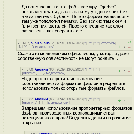
Да вот знаешь, то что фабы все жрут "gerber" -
позволяет платы делать на кому угодно из них без
диких танцев с бубном. Но это формат на экспорт -
там уже топология печатки. Без всяких там схем и
"внутренних" деталей. Просто описание как слои
разложены, как сверлить, etc.
+3
4.67
,
анон анона
(
?
), 18:31, 13/02/2023 [
^
] [
^^
] [
^^^
] [
ответить
]
+
–
[
↓
] [
↑
] [
к модератору
]
/
Скажи это мелкомягким офисописам, у которые даже
собственную совместимость не могут осилить...
5.80
,
Аноним
(
86
), 20:39, 13/02/2023 [
^
] [
^^
] [
^^^
]
+
–
/
[
ответить
]
[
к модератору
]
Надо просто запретить использование
собственнических форматов файлов а разрешить
использовать только открытые форматы файлов.
5.82
,
Аноним
(
86
), 20:42, 13/02/2023 [
^
] [
^^
] [
^^^
]
+
–
/
[
ответить
]
[
↓
] [
к модератору
]
Запрещаем использование проприетарных форматов
файлов, произведенных корпорациями стран
потенциального врага! Выделить деньги на развитие
открытых!
6.92
,
Аноним
(
91
), 23:11, 13/02/2023 [
^
] [
^^
] [
^^^
]