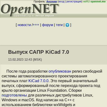
Профиль:
Аноним
(
вход
|
регистрация
)
неRU
opennet.me
[
новости
/
+++
|
форум
|
теги
|
]
Выпуск САПР KiCad 7.0
13.02.2023 12:43 (MSK)
После года разработки
опубликован
релиз свободной
системы автоматизированного проектирования
печатных плат
KiCad 7.0.0
. Это первый значительный
выпуск, сформированный после перехода проекта под
крыло организации Linux Foundation. Сборки
подготовлены
для различных дистрибутивов Linux,
Windows и macOS. Код написан на C++ с
использованием библиотеки wxWidgets и