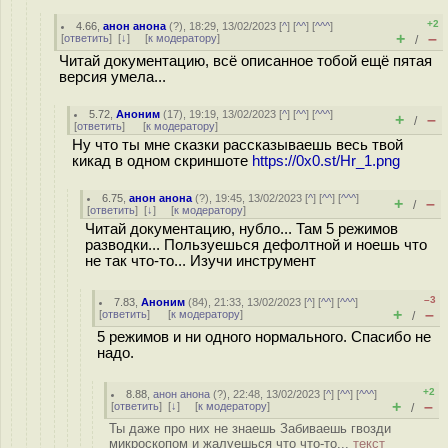
+2
4.66
,
анон анона
(
?
), 18:29, 13/02/2023 [
^
] [
^^
] [
^^^
]
+
–
[
ответить
]
[
↓
] [
к модератору
]
/
Читай документацию, всё описанное тобой ещё пятая
версия умела...
5.72
,
Аноним
(
17
), 19:19, 13/02/2023 [
^
] [
^^
] [
^^^
]
+
–
/
[
ответить
]
[
к модератору
]
Ну что ты мне сказки рассказываешь весь твой
кикад в одном скриншоте
https://0x0.st/Hr_1.png
6.75
,
анон анона
(
?
), 19:45, 13/02/2023 [
^
] [
^^
] [
^^^
]
+
–
/
[
ответить
]
[
↓
] [
к модератору
]
Читай документацию, нубло... Там 5 режимов
разводки... Пользуешься дефолтной и ноешь что
не так что-то... Изучи инструмент
–3
7.83
,
Аноним
(
84
), 21:33, 13/02/2023 [
^
] [
^^
] [
^^^
]
+
–
[
ответить
]
[
к модератору
]
/
5 режимов и ни одного нормального. Спасибо не
надо.
+2
8.88
,
анон анона
(
?
), 22:48, 13/02/2023 [
^
] [
^^
] [
^^^
]
+
–
[
ответить
]
[
↓
] [
к модератору
]
/
Ты даже про них не знаешь Забиваешь гвозди
микроскопом и жалуешься что что-то...
текст