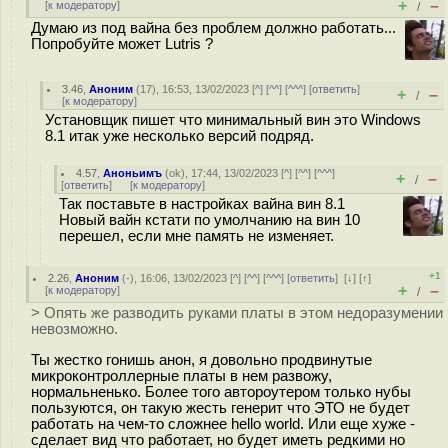
+
–
[
к модератору
]
/
Думаю из под вайна без проблем должно работать...
Попробуйте может Lutris ?
3.46
,
Аноним
(
17
), 16:53, 13/02/2023 [
^
] [
^^
] [
^^^
] [
ответить
]
+
–
/
[
к модератору
]
Установщик пишет что минимальный вин это Windows
8.1 итак уже несколько версий подряд.
4.57
,
Аноньимъ
(
ok
), 17:44, 13/02/2023 [
^
] [
^^
] [
^^^
]
+
–
/
[
ответить
]
[
к модератору
]
Так поставьте в настройках вайна вин 8.1
Новый вайн кстати по умолчанию на вин 10
перешел, если мне память не изменяет.
+1
2.26
,
Аноним
(
-
), 16:06, 13/02/2023 [
^
] [
^^
] [
^^^
] [
ответить
]
[
↓
] [
↑
]
+
–
[
к модератору
]
/
> Опять же разводить руками платы в этом недоразумении
невозможно.
Ты жестко гонишь анон, я довольно продвинутые
микроконтроллерные платы в нем развожу,
нормальненько. Более того автороутером только нубы
пользуются, он такую жесть генерит что ЭТО не будет
работать на чем-то сложнее hello world. Или еще хуже -
сделает вид что работает, но будет иметь редкими но