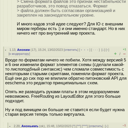
> Смена формата файлов это признак нестабильности
разработчиков, это повод отказаться. Формат
> файла должен быть согласован организацией и
закреплен на законодательном уровне.
И много кадов этой идее следуют? Для IO с внешним
миром герберы есть :) и они именно стандарт. Но в них
ничего нет про внутренний мир проекта.
+1
1.13
,
Аноним
(
17
), 15:24, 13/02/2023 [
ответить
] [
﹢﹢﹢
] [
· · ·
]
[
↓
] [
↑
]
+
–
[
к модератору
]
/
Вроде по форматам ничего не побили. Хотя между версией 5
и 6 они изменили формат элементов схемы (сделали какой-
то лиспоподбный синтаксис) чем сломали совместимость с
некоторыми старыми скриптами, поменяли формат проекта.
Ещё они до сих пор не впилили обратно питоновский API для
eeschema это редактор принципиальных схем.
Опять же разводить руками платы в этом недоразумении
невозможно. FreeRouting из LayoutEditor для этого больше
подходит.
Ну и под винищем он больше не ставится если будет нужна
старая версия теперь только виртуалка.
–1
2.20
,
Аноньимъ
(
ok
), 15:48, 13/02/2023 [
^
] [
^^
] [
^^^
] [
ответить
]
[
↓
]