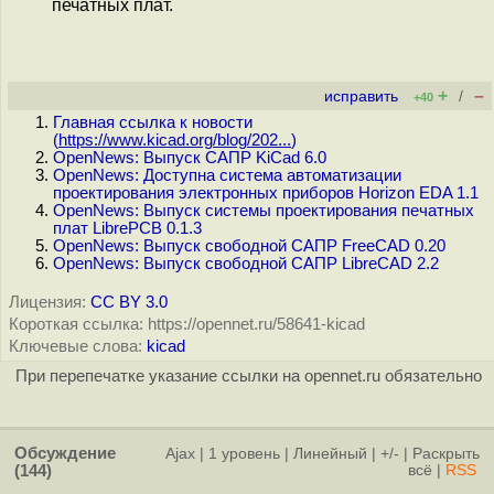
печатных плат.
+
–
исправить
/
+40
Главная ссылка к новости
(
https://www.kicad.org/blog/202...
)
OpenNews: Выпуск САПР KiCad 6.0
OpenNews: Доступна система автоматизации
проектирования электронных приборов Horizon EDA 1.1
OpenNews: Выпуск системы проектирования печатных
плат LibrePCB 0.1.3
OpenNews: Выпуск свободной САПР FreeCAD 0.20
OpenNews: Выпуск свободной САПР LibreCAD 2.2
Лицензия:
CC BY 3.0
Короткая ссылка: https://opennet.ru/58641-kicad
Ключевые слова:
kicad
При перепечатке указание ссылки на opennet.ru обязательно
Обсуждение
Ajax
|
1 уровень
|
Линейный
|
+/-
|
Раскрыть
(144)
всё
|
RSS