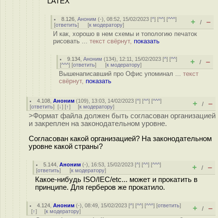
LATEX
8.126
,
Аноним
(
-
), 08:52, 15/02/2023 [
^
] [
^^
] [
^^^
]
+
–
/
[
ответить
]
[
к модератору
]
И как, хорошо в нем схемы и топологию печаток
рисовать ...
текст свёрнут,
показать
9.134
,
Аноним
(
134
), 12:11, 15/02/2023 [
^
] [
^^
]
+
–
/
[
^^^
] [
ответить
]
[
к модератору
]
Вышенаписавший про Офис упоминал ...
текст
свёрнут,
показать
4.108
,
Аноним
(
109
), 13:03, 14/02/2023 [
^
] [
^^
] [
^^^
]
+
–
/
[
ответить
]
[
↓
] [
↑
] [
к модератору
]
>Формат файла должен быть согласован организацией
и закреплен на законодательном уровне.
Согласован какой организацией? На законодательном
уровне какой страны?
5.144
,
Аноним
(
-
), 16:53, 15/02/2023 [
^
] [
^^
] [
^^^
]
+
–
/
[
ответить
]
[
к модератору
]
Какое-нибудь ISO/IEC/etc... может и прокатить в
принципе. Для герберов же прокатило.
4.124
,
Аноним
(
-
), 08:49, 15/02/2023 [
^
] [
^^
] [
^^^
] [
ответить
]
+
–
/
[
↑
] [
к модератору
]