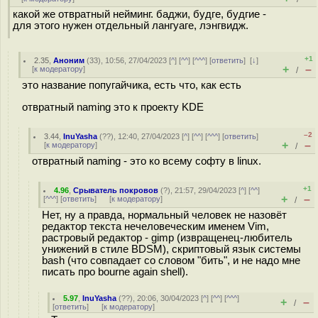
какой же отвратный нейминг. баджи, будге, будгие -
для этого нужен отдельный лангуаге, лэнгвидж.
+1
2.35
,
Аноним
(
33
), 10:56, 27/04/2023 [
^
] [
^^
] [
^^^
] [
ответить
]
[
↓
]
+
–
[
к модератору
]
/
это название попугайчика, есть что, как есть
отвратный naming это к проекту KDE
–2
3.44
,
InuYasha
(
??
), 12:40, 27/04/2023 [
^
] [
^^
] [
^^^
] [
ответить
]
+
–
[
к модератору
]
/
отвратный naming - это ко всему софту в linux.
+1
4.96
,
Срыватель покровов
(
?
), 21:57, 29/04/2023 [
^
] [
^^
]
+
–
[
^^^
] [
ответить
]
[
к модератору
]
/
Нет, ну а правда, нормальный человек не назовёт
редактор текста нечеловеческим именем Vim,
растровый редактор - gimp (извращенец-любитель
унижений в стиле BDSM), скриптовый язык системы
bash (что совпадает со словом "бить", и не надо мне
писать про bourne again shell).
5.97
,
InuYasha
(
??
), 20:06, 30/04/2023 [
^
] [
^^
] [
^^^
]
+
–
/
[
ответить
]
[
к модератору
]