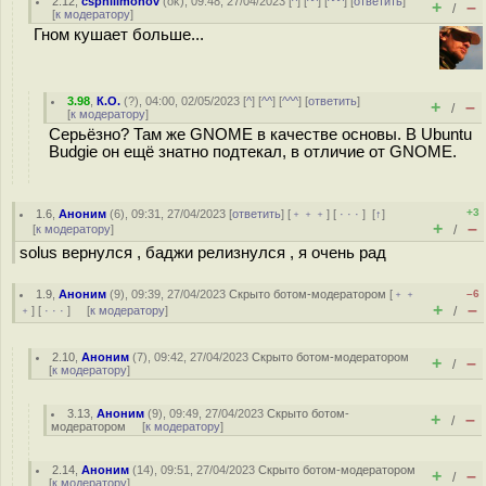
2.12
,
csphilimonov
(
ok
), 09:48, 27/04/2023 [
^
] [
^^
] [
^^^
] [
ответить
]
+
–
/
[
к модератору
]
Гном кушает больше...
3.98
,
К.О.
(
?
), 04:00, 02/05/2023 [
^
] [
^^
] [
^^^
] [
ответить
]
+
–
/
[
к модератору
]
Серьёзно? Там же GNOME в качестве основы. В Ubuntu
Budgie он ещё знатно подтекал, в отличие от GNOME.
+3
1.6
,
Аноним
(
6
), 09:31, 27/04/2023 [
ответить
] [
﹢﹢﹢
] [
· · ·
]
[
↑
]
+
–
[
к модератору
]
/
solus вернулся , баджи релизнулся , я очень рад
1.9
,
Аноним
(
9
), 09:39, 27/04/2023
Скрыто ботом-модератором
[
﹢﹢
–6
+
–
﹢
] [
· · ·
] [
к модератору
]
/
2.10
,
Аноним
(
7
), 09:42, 27/04/2023
Скрыто ботом-модератором
+
–
/
[
к модератору
]
3.13
,
Аноним
(
9
), 09:49, 27/04/2023
Скрыто ботом-
+
–
/
модератором
[
к модератору
]
2.14
,
Аноним
(
14
), 09:51, 27/04/2023
Скрыто ботом-модератором
+
–
/
[
к модератору
]