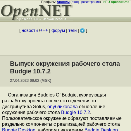
Профиль:
Аноним
(
вход
|
регистрация
)
неRU
opennet.me
[
новости
/
+++
|
форум
|
теги
|
]
Выпуск окружения рабочего стола
Budgie 10.7.2
27.04.2023 09:02 (MSK)
Организация Buddies Of Budgie, курирующая
разработку проекта после его отделения от
дистрибутива Solus,
опубликовала
обновление
окружения рабочего стола
Budgie 10.7.2
.
Пользовательское окружение образуют поставляемые
раздельно компоненты с реализацией рабочего стола
Budgie Desktop
, набором пиктограмм
Budgie Desktop