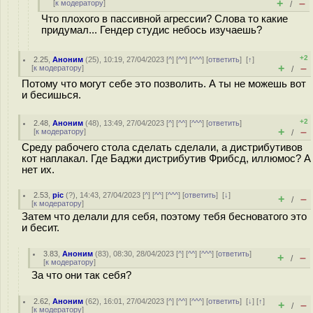
+
–
[
к модератору
]
/
Что плохого в пассивной агрессии? Слова то какие
придумал... Гендер студис небось изучаешь?
+2
2.25
,
Аноним
(
25
), 10:19, 27/04/2023 [
^
] [
^^
] [
^^^
] [
ответить
]
[
↑
]
+
–
[
к модератору
]
/
Потому что могут себе это позволить. А ты не можешь вот
и бесишься.
+2
2.48
,
Аноним
(
48
), 13:49, 27/04/2023 [
^
] [
^^
] [
^^^
] [
ответить
]
+
–
[
к модератору
]
/
Среду рабочего стола сделать сделали, а дистрибутивов
кот наплакал. Где Баджи дистрибутив Фрибсд, иллюмос? А
нет их.
2.53
,
pic
(
?
), 14:43, 27/04/2023 [
^
] [
^^
] [
^^^
] [
ответить
]
[
↓
]
+
–
/
[
к модератору
]
Затем что делали для себя, поэтому тебя бесноватого это
и бесит.
3.83
,
Аноним
(
83
), 08:30, 28/04/2023 [
^
] [
^^
] [
^^^
] [
ответить
]
+
–
/
[
к модератору
]
За что они так себя?
2.62
,
Аноним
(
62
), 16:01, 27/04/2023 [
^
] [
^^
] [
^^^
] [
ответить
]
[
↓
] [
↑
]
+
–
/
[
к модератору
]