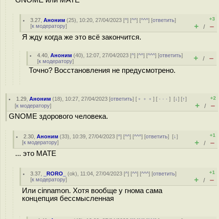
GNOME или MATE
+3
3.27
,
Аноним
(
25
), 10:20, 27/04/2023 [
^
] [
^^
] [
^^^
] [
ответить
]
+
–
[
к модератору
]
/
Я жду когда же это всё закончится.
4.40
,
Аноним
(
40
), 12:07, 27/04/2023 [
^
] [
^^
] [
^^^
] [
ответить
]
+
–
/
[
к модератору
]
Точно? Восстановления не предусмотрено.
+2
1.29
,
Аноним
(
18
), 10:27, 27/04/2023 [
ответить
] [
﹢﹢﹢
] [
· · ·
]
[
↓
] [
↑
]
+
–
[
к модератору
]
/
GNOME здорового человека.
+1
2.30
,
Аноним
(
33
), 10:39, 27/04/2023 [
^
] [
^^
] [
^^^
] [
ответить
]
[
↓
]
+
–
[
к модератору
]
/
... это MATE
+1
3.37
,
_RORO_
(
ok
), 11:04, 27/04/2023 [
^
] [
^^
] [
^^^
] [
ответить
]
+
–
[
к модератору
]
/
Или cinnamon. Хотя вообще у гнома сама
концепция бессмысленная