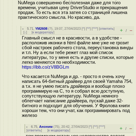
NuMega совершенно бесполезная даже для того
времени, учитывая цену DriverStudio и прекращения
продаж. То есть вся эта затея со страницей лишена
практического смысла. Но красиво, да.
5.71
,
YM2608
(
?
), 19:07, 27/04/2023 [
^
] [
^^
] [
^^^
] [
ответить
]
+
–
/
[
↓
] [
к модератору
]
Главный смысл не в красивости, а в удобстве -
расположив иконки в html файле мне уже не грозит
сбой настроек рабочего стола, переустановка винды
и т.п. Ну а если тебе режет глаз мой список
литературы, то у меня есть и другие списки, которые
легко меняются по необходимости.
https://ibb.co/zV8BGLm
Что касается NuMega и др. - просто я очень хочу
написать 64-битный драйвер для своей Yamaha 754,
а т.к. я не умею писать драйвера и вообще плохо
программирую на С, то я собрал всю доступную,
сопутствующую литературу. NuMega немного
облегчает написание драйвера, пускай даже 32-
битного и подходит для обучения. У Фролова книги
хороши тем, что они учат, как программировать под
железо
6.75
,
Аноним
(
75
), 20:42, 27/04/2023 [
^
] [
^^
] [
^^^
]
+
–
/
[
ответить
]
[
к модератору
]