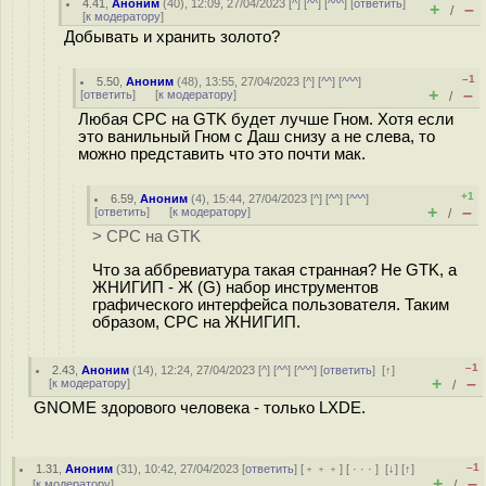
4.41
,
Аноним
(
40
), 12:09, 27/04/2023 [
^
] [
^^
] [
^^^
] [
ответить
]
+
–
/
[
к модератору
]
Добывать и хранить золото?
–1
5.50
,
Аноним
(
48
), 13:55, 27/04/2023 [
^
] [
^^
] [
^^^
]
+
–
[
ответить
]
[
к модератору
]
/
Любая СРС на GTK будет лучше Гном. Хотя если
это ванильный Гном с Даш снизу а не слева, то
можно представить что это почти мак.
+1
6.59
,
Аноним
(
4
), 15:44, 27/04/2023 [
^
] [
^^
] [
^^^
]
+
–
[
ответить
]
[
к модератору
]
/
> СРС на GTK
Что за аббревиатура такая странная? Не GTK, а
ЖНИГИП - Ж (G) набор инструментов
графического интерфейса пользователя. Таким
образом, СРС на ЖНИГИП.
–1
2.43
,
Аноним
(
14
), 12:24, 27/04/2023 [
^
] [
^^
] [
^^^
] [
ответить
]
[
↑
]
+
–
[
к модератору
]
/
GNOME здорового человека - только LXDE.
–1
1.31
,
Аноним
(
31
), 10:42, 27/04/2023 [
ответить
] [
﹢﹢﹢
] [
· · ·
]
[
↓
] [
↑
]
+
–
[
к модератору
]
/