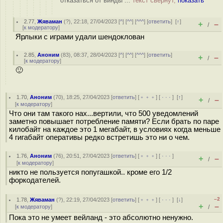
отказаться от винды ...
текст свёрнут,
показать
2.77
,
Жяваман
(
?
), 22:18, 27/04/2023 [
^
] [
^^
] [
^^^
] [
ответить
]
[
↑
]
+
–
/
[
к модератору
]
Ярлыки с играми удали шендоклован
2.85
,
Аноним
(
83
), 08:37, 28/04/2023 [
^
] [
^^
] [
^^^
] [
ответить
]
+
–
/
[
к модератору
]
🙂
1.70
,
Аноним
(
70
), 18:25, 27/04/2023 [
ответить
] [
﹢﹢﹢
] [
· · ·
]
[
↑
]
+
–
/
[
к модератору
]
Что они там такого нах...вертили, что 500 уведомлений
заметно повышает потребление памяти? Если брать по паре
килобайт на каждое это 1 мегабайт, в условиях когда меньше
4 гигабайт оперативы редко встретишь это ни о чем.
1.76
,
Аноним
(
76
), 20:51, 27/04/2023 [
ответить
] [
﹢﹢﹢
] [
· · ·
]
+
–
/
[
к модератору
]
никто не пользуется попугашкой.. кроме его 1/2
форкодателей.
–2
1.78
,
Жяваман
(
?
), 22:19, 27/04/2023 [
ответить
] [
﹢﹢﹢
] [
· · ·
]
[
↓
]
+
–
[
к модератору
]
/
Пока это не умеет вейланд - это абсолютно ненужно.