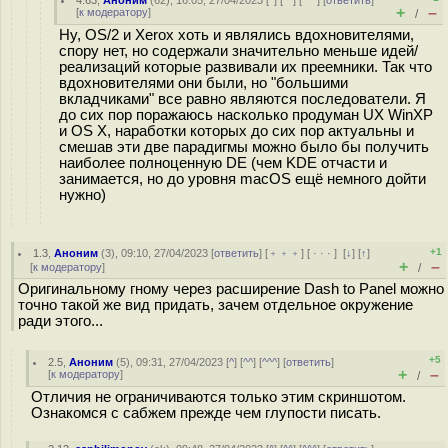
4.63
,
Аноним
(
62
), 16:05, 27/04/2023 [
^
] [
^^
] [
^^^
] [
ответить
]
+
–
[
к модератору
]
/
Ну, OS/2 и Xerox хоть и являлись вдохновителями,
спору нет, но содержали значительно меньше идей/
реализаций которые развивали их преемники. Так что
вдохновителями они были, но "большими
вкладчиками" все равно являются последователи. Я
до сих пор поражаюсь насколько продуман UX WinXP
и OS X, наработки которых до сих пор актуальны и
смешав эти две парадигмы можно было бы получить
наиболее полноценную DE (чем KDE отчасти и
занимается, но до уровня macOS ещё немного дойти
нужно)
+1
1.3
,
Аноним
(
3
), 09:10, 27/04/2023 [
ответить
] [
﹢﹢﹢
] [
· · ·
]
[
↓
] [
↑
]
+
–
[
к модератору
]
/
Оригинальному гному через расширение Dash to Panel можно
точно такой же вид придать, зачем отдельное окружение
ради этого...
+5
2.5
,
Аноним
(
5
), 09:31, 27/04/2023 [
^
] [
^^
] [
^^^
] [
ответить
]
+
–
[
к модератору
]
/
Отличия не ограничиваются только этим скриншотом.
Ознакомся с сабжем прежде чем глупости писать.