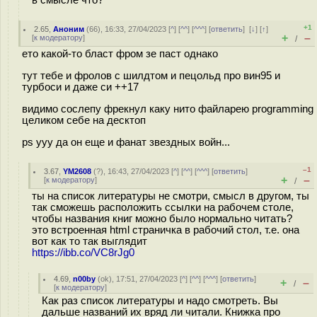
в смысле что?
+1
2.65
,
Аноним
(
66
), 16:33, 27/04/2023 [
^
] [
^^
] [
^^^
] [
ответить
]
[
↓
] [
↑
]
+
–
[
к модератору
]
/
ето какой-то бласт фром зе паст однако
тут тебе и фролов с шилдтом и пецольд про вин95 и
турбоси и даже си ++17
видимо сослепу фрекнул каку нито файларею programming
целиком себе на десктоп
ps ууу да он еще и фанат звездных войн...
–1
3.67
,
YM2608
(
?
), 16:43, 27/04/2023 [
^
] [
^^
] [
^^^
] [
ответить
]
+
–
[
к модератору
]
/
ты на список литературы не смотри, смысл в другом, ты
так сможешь расположить ссылки на рабочем столе,
чтобы названия книг можно было нормально читать?
это встроенная html страничка в рабочий стол, т.е. она
вот как то так выглядит
https://ibb.co/VC8rJg0
4.69
,
n00by
(
ok
), 17:51, 27/04/2023 [
^
] [
^^
] [
^^^
] [
ответить
]
+
–
/
[
к модератору
]
Как раз список литературы и надо смотреть. Вы
дальше названий их вряд ли читали. Книжка про