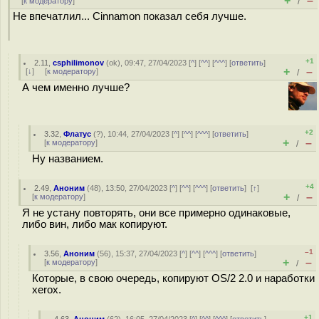
+
–
[
к модератору
]
/
Не впечатлил... Cinnamon показал себя лучше.
+1
2.11
,
csphilimonov
(
ok
), 09:47, 27/04/2023 [
^
] [
^^
] [
^^^
] [
ответить
]
+
–
[
↓
] [
к модератору
]
/
А чем именно лучше?
+2
3.32
,
Флатус
(
?
), 10:44, 27/04/2023 [
^
] [
^^
] [
^^^
] [
ответить
]
+
–
[
к модератору
]
/
Ну названием.
+4
2.49
,
Аноним
(
48
), 13:50, 27/04/2023 [
^
] [
^^
] [
^^^
] [
ответить
]
[
↑
]
+
–
[
к модератору
]
/
Я не устану повторять, они все примерно одинаковые,
либо вин, либо мак копируют.
–1
3.56
,
Аноним
(
56
), 15:37, 27/04/2023 [
^
] [
^^
] [
^^^
] [
ответить
]
+
–
[
к модератору
]
/
Которые, в свою очередь, копируют OS/2 2.0 и наработки
xerox.
+1