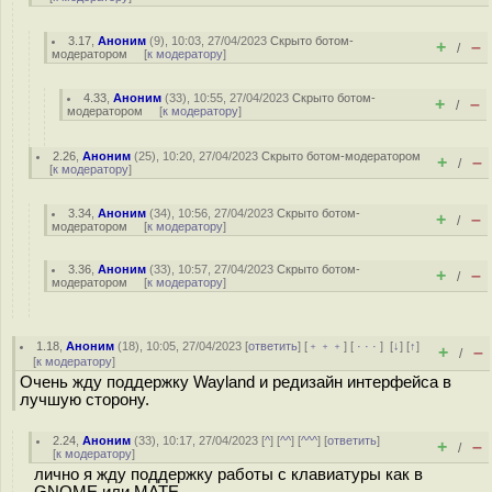
3.17
,
Аноним
(
9
), 10:03, 27/04/2023
Скрыто ботом-
+
–
/
модератором
[
к модератору
]
4.33
,
Аноним
(
33
), 10:55, 27/04/2023
Скрыто ботом-
+
–
/
модератором
[
к модератору
]
2.26
,
Аноним
(
25
), 10:20, 27/04/2023
Скрыто ботом-модератором
+
–
/
[
к модератору
]
3.34
,
Аноним
(
34
), 10:56, 27/04/2023
Скрыто ботом-
+
–
/
модератором
[
к модератору
]
3.36
,
Аноним
(
33
), 10:57, 27/04/2023
Скрыто ботом-
+
–
/
модератором
[
к модератору
]
1.18
,
Аноним
(
18
), 10:05, 27/04/2023 [
ответить
] [
﹢﹢﹢
] [
· · ·
]
[
↓
] [
↑
]
+
–
/
[
к модератору
]
Очень жду поддержку Wayland и редизайн интерфейса в
лучшую сторону.
2.24
,
Аноним
(
33
), 10:17, 27/04/2023 [
^
] [
^^
] [
^^^
] [
ответить
]
+
–
/
[
к модератору
]
лично я жду поддержку работы с клавиатуры как в