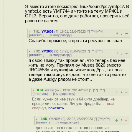
Я вместо этого посмотрел linux/sound/pci/ymfpci/. В
ymfpci.c есть YMF744 и что-то на тему MP401 и
OPL3. Вероятно, оно даже работает, проверить всё
равно не на чем.
7.91
,
YM2608
(
?
), 16:01, 28/04/2023 [
^
] [
^^
] [
^^^
]
+
–
/
[
ответить
]
[
к модератору
]
Спасибо огромное, я про эти ресурсы не знал
7.92
,
YM2608
(
?
), 17:21, 28/04/2023 [
^
] [
^^
] [
^^^
]
+
–
/
[
ответить
]
[
к модератору
]
я свою Ямаху так прокачал, что теперь без неё
жить не могу. Припаял оу Muses 8820 вместо
JRC4558d и аудиофильские кондёры, так она
теперь такой звук выдаёт, что не то что реалтек,
а даже Audigy рядом не стоит...
8.94
,
n00by
(
ok
), 19:01, 28/04/2023 [
^
] [
^^
] [
^^^
]
+
–
/
[
ответить
]
[
к модератору
]
Если нужен от неё звук и 64 бита драйвер, не
проще ли поставить Линукс Вроде бы...
текст
свёрнут,
показать
9.95
,
YM2608
(
?
), 22:02, 28/04/2023 [
^
] [
^^
] [
^^^
]
+
–
/
[
ответить
]
[
к модератору
]
да я знаю, но я пока не готов полностью