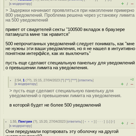
+
–
[
к модератору
]
/
> Задержки начинают проявляться при накоплении примерно
800 уведомлений. Проблема решена через установку лимита
на 500 уведомлений
привет от свидетелей секты "100500 вкладок в браузере
патамушта мине так нравится"
500 непрочитанных уведомлений следует понимать, как "мне
не нужны эти ваши уведомления, но я не нашел в интуитивно
понятном интерфйсе, как их выключить"
пусть еще сделают специальную панельку для уведомлений
о превышении лимита на уведомления.
+2
2.54
,
1
(
??
), 15:15, 27/04/2023 [
^
] [
^^
] [
^^^
] [
ответить
]
+
–
[
к модератору
]
/
> пусть еще сделают специальную панельку для
уведомлений о превышении лимита на уведомления.
в которой будет не более 500 уведомлений
1.55
,
Пенгуин
(
?
), 15:20, 27/04/2023 [
ответить
] [
﹢﹢﹢
] [
· · ·
]
[
↓
] [
↑
]
+
–
/
[
к модератору
]
Они передумали портировать эту оболочку на другой