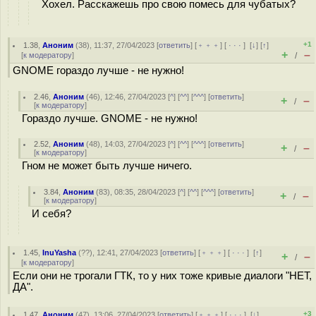
Хохел. Расскажешь про свою помесь для чубатых?
+1
1.38
,
Аноним
(
38
), 11:37, 27/04/2023 [
ответить
] [
﹢﹢﹢
] [
· · ·
]
[
↓
] [
↑
]
+
–
[
к модератору
]
/
GNOME гораздо лучше - не нужно!
2.46
,
Аноним
(
46
), 12:46, 27/04/2023 [
^
] [
^^
] [
^^^
] [
ответить
]
+
–
/
[
к модератору
]
Гораздо лучше. GNOME - не нужно!
2.52
,
Аноним
(
48
), 14:03, 27/04/2023 [
^
] [
^^
] [
^^^
] [
ответить
]
+
–
/
[
к модератору
]
Гном не может быть лучше ничего.
3.84
,
Аноним
(
83
), 08:35, 28/04/2023 [
^
] [
^^
] [
^^^
] [
ответить
]
+
–
/
[
к модератору
]
И себя?
1.45
,
InuYasha
(
??
), 12:41, 27/04/2023 [
ответить
] [
﹢﹢﹢
] [
· · ·
]
[
↑
]
+
–
/
[
к модератору
]
Если они не трогали ГТК, то у них тоже кривые диалоги "НЕТ,
ДА".
+3
1.47
,
Аноним
(
47
), 13:06, 27/04/2023 [
ответить
] [
﹢﹢﹢
] [
· · ·
]
[
↓
]