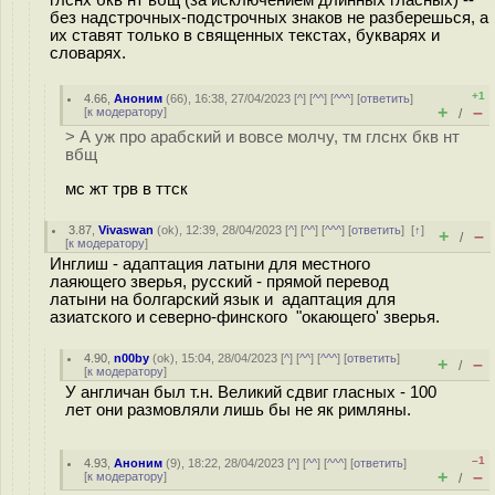
глснх бкв нт вбщ (за исключением длинных гласных) --
без надстрочных-подстрочных знаков не разберешься, а
их ставят только в священных текстах, букварях и
словарях.
+1
4.66
,
Аноним
(
66
), 16:38, 27/04/2023 [
^
] [
^^
] [
^^^
] [
ответить
]
+
–
[
к модератору
]
/
> А уж про арабский и вовсе молчу, тм глснх бкв нт
вбщ
мс жт трв в ттск
3.87
,
Vivaswan
(
ok
), 12:39, 28/04/2023 [
^
] [
^^
] [
^^^
] [
ответить
]
[
↑
]
+
–
/
[
к модератору
]
Инглиш - адаптация латыни для местного
лаяющего зверья, русский - прямой перевод
латыни на болгарский язык и адаптация для
азиатского и северно-финского "окающего' зверья.
4.90
,
n00by
(
ok
), 15:04, 28/04/2023 [
^
] [
^^
] [
^^^
] [
ответить
]
+
–
/
[
к модератору
]
У англичан был т.н. Великий сдвиг гласных - 100
лет они размовляли лишь бы не як римляны.
–1
4.93
,
Аноним
(
9
), 18:22, 28/04/2023 [
^
] [
^^
] [
^^^
] [
ответить
]
+
–
[
к модератору
]
/