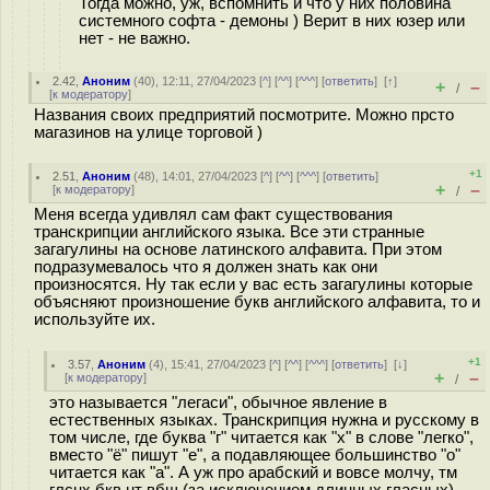
Тогда можно, уж, вспомнить и что у них половина
системного софта - демоны ) Верит в них юзер или
нет - не важно.
2.42
,
Аноним
(
40
), 12:11, 27/04/2023 [
^
] [
^^
] [
^^^
] [
ответить
]
[
↑
]
+
–
/
[
к модератору
]
Названия своих предприятий посмотрите. Можно прсто
магазинов на улице торговой )
+1
2.51
,
Аноним
(
48
), 14:01, 27/04/2023 [
^
] [
^^
] [
^^^
] [
ответить
]
+
–
[
к модератору
]
/
Меня всегда удивлял сам факт существования
транскрипции английского языка. Все эти странные
загагулины на основе латинского алфавита. При этом
подразумевалось что я должен знать как они
произносятся. Ну так если у вас есть загагулины которые
объясняют произношение букв английского алфавита, то и
используйте их.
+1
3.57
,
Аноним
(
4
), 15:41, 27/04/2023 [
^
] [
^^
] [
^^^
] [
ответить
]
[
↓
]
+
–
[
к модератору
]
/
это называется "легаси", обычное явление в
естественных языках. Транскрипция нужна и русскому в
том числе, где буква "г" читается как "х" в слове "легко",
вместо "ё" пишут "е", а подавляющее большинство "о"
читается как "а". А уж про арабский и вовсе молчу, тм