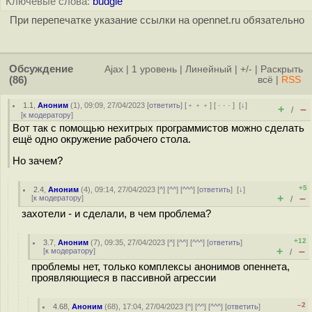
Ключевые слова:
budgie
При перепечатке указание ссылки на opennet.ru обязательно
Обсуждение
Ajax
|
1 уровень
|
Линейный
|
+/-
|
Раскрыть
(86)
всё
|
RSS
1.1
,
Аноним
(
1
), 09:09, 27/04/2023 [
ответить
] [
﹢﹢﹢
] [
· · ·
]
[
↓
]
+
–
/
[
к модератору
]
Вот так с помощью нехитрых программистов можно сделать
ещё одно окружение рабочего стола.
Но зачем?
+5
2.4
,
Аноним
(
4
), 09:14, 27/04/2023 [
^
] [
^^
] [
^^^
] [
ответить
]
[
↓
]
+
–
[
к модератору
]
/
захотели - и сделали, в чем проблема?
+12
3.7
,
Аноним
(
7
), 09:35, 27/04/2023 [
^
] [
^^
] [
^^^
] [
ответить
]
+
–
[
к модератору
]
/
проблемы нет, только комплексы анонимов опеннета,
проявляющиеся в пассивной агрессии
–2
4.68
,
Аноним
(
68
), 17:04, 27/04/2023 [
^
] [
^^
] [
^^^
] [
ответить
]