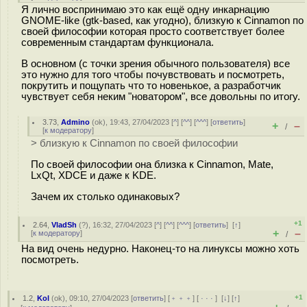
Я лично воспринимаю это как ещё одну инкарнацию
GNOME-like (gtk-based, как угодно), близкую к Cinnamon по
своей философии которая просто соответствует более
современным стандартам функционала.
В основном (с точки зрения обычного пользователя) все
это нужно для того чтобы почувствовать и посмотреть,
покрутить и пощупать что то новенькое, а разработчик
чувствует себя неким "новатором", все довольны по итогу.
3.73
,
Admino
(
ok
), 19:43, 27/04/2023 [
^
] [
^^
] [
^^^
] [
ответить
]
+
–
/
[
к модератору
]
> близкую к Cinnamon по своей философии
По своей философии она близка к Cinnamon, Mate,
LxQt, XDCE и даже к KDE.
Зачем их столько одинаковых?
+1
2.64
,
VladSh
(
?
), 16:32, 27/04/2023 [
^
] [
^^
] [
^^^
] [
ответить
]
[
↑
]
+
–
[
к модератору
]
/
На вид очень недурно. Наконец-то на линуксы можно хоть
посмотреть.
+1
1.2
,
Kol
(
ok
), 09:10, 27/04/2023 [
ответить
] [
﹢﹢﹢
] [
· · ·
]
[
↓
] [
↑
]