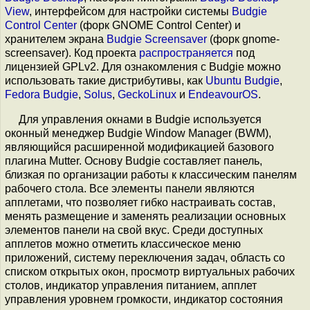
View
, интерфейсом для настройки системы
Budgie
Control Center
(форк GNOME Control Center) и
хранителем экрана
Budgie Screensaver
(форк gnome-
screensaver). Код проекта
распространяется
под
лицензией GPLv2. Для ознакомления с Budgie можно
использовать такие дистрибутивы, как
Ubuntu Budgie
,
Fedora Budgie
,
Solus
,
GeckoLinux
и
EndeavourOS
.
Для управления окнами в Budgie используется
оконный менеджер Budgie Window Manager (BWM),
являющийся расширенной модификацией базового
плагина Mutter. Основу Budgie составляет панель,
близкая по организации работы к классическим панелям
рабочего стола. Все элементы панели являются
апплетами, что позволяет гибко настраивать состав,
менять размещение и заменять реализации основных
элементов панели на свой вкус. Среди доступных
апплетов можно отметить классическое меню
приложений, систему переключения задач, область со
списком открытых окон, просмотр виртуальных рабочих
столов, индикатор управления питанием, апплет
управления уровнем громкости, индикатор состояния