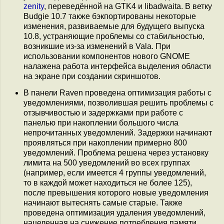
zenity
, переведённой на GTK4 и libadwaita. В ветку
Budgie 10.7 также бэкпортированы некоторые
изменения, развиваемые для будущего выпуска
10.8, устраняющие проблемы со стабильностью,
возникшие из-за изменений в Vala. При
использовании компонентов нового GNOME
налажена работа интерфейса выделения области
на экране при создании скриншотов.
В панели Raven проведена оптимизация работы с
уведомлениями, позволившая решить проблемы с
отзывчивостью и задержками при работе с
панелью при накоплении большого числа
непрочитанных уведомлений. Задержки начинают
проявляться при накоплении примерно 800
уведомлений. Проблема решена через установку
лимита на 500 уведомлений во всех группах
(например, если имеется 4 группы уведомлений,
то в каждой может находиться не более 125),
после превышения которого новые уведомления
начинают вытеснять самые старые. Также
проведена оптимизация удаления уведомлений,
нацеленная на снижение потребления памяти