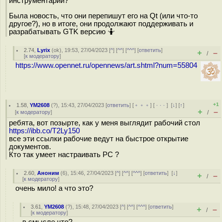
инструментарий?
Была новость, что они перепишут его на Qt (или что-то
другое?), но в итоге, они продолжают поддерживать и
разрабатывать GTK версию 🤷
2.74
,
Lyrix
(
ok
), 19:53, 27/04/2023 [
^
] [
^^
] [
^^^
] [
ответить
]
+
–
/
[
к модератору
]
https://www.opennet.ru/opennews/art.shtml?num=55804
+1
1.58
,
YM2608
(
?
), 15:43, 27/04/2023 [
ответить
] [
﹢﹢﹢
] [
· · ·
]
[
↓
] [
↑
]
+
–
[
к модератору
]
/
ребята, вот позырте, как у меня выглядит рабочий стол
https://ibb.co/T2Ly150
все эти ссылки рабочие ведут на быстрое открытие
документов.
Кто так умеет настраивать РС ?
2.60
,
Аноним
(
6
), 15:46, 27/04/2023 [
^
] [
^^
] [
^^^
] [
ответить
]
[
↓
]
+
–
/
[
к модератору
]
очень мило! а что это?
3.61
,
YM2608
(
?
), 15:48, 27/04/2023 [
^
] [
^^
] [
^^^
] [
ответить
]
+
–
/
[
к модератору
]