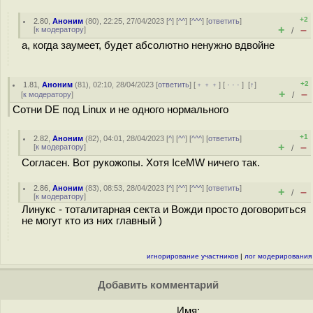
+2
2.80
,
Аноним
(
80
), 22:25, 27/04/2023 [
^
] [
^^
] [
^^^
] [
ответить
]
+
–
[
к модератору
]
/
а, когда заумеет, будет абсолютно ненужно вдвойне
+2
1.81
,
Аноним
(
81
), 02:10, 28/04/2023 [
ответить
] [
﹢﹢﹢
] [
· · ·
]
[
↑
]
+
–
[
к модератору
]
/
Сотни DE под Linux и не одного нормального
+1
2.82
,
Аноним
(
82
), 04:01, 28/04/2023 [
^
] [
^^
] [
^^^
] [
ответить
]
+
–
[
к модератору
]
/
Согласен. Вот рукожопы. Хотя IceMW ничего так.
2.86
,
Аноним
(
83
), 08:53, 28/04/2023 [
^
] [
^^
] [
^^^
] [
ответить
]
+
–
/
[
к модератору
]
Линукс - тоталитарная секта и Вожди просто договориться
не могут кто из них главный )
игнорирование участников
|
лог модерирования
Добавить комментарий
Имя: