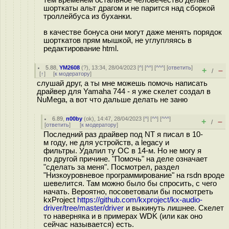
тем временем остальное человечество делает
шорткаты альт драгом и не парится над сборкой
троллейбуса из буханки.
в качестве бонуса они могут даже менять порядок
шорткатов прям мышкой, не углупляясь в
редактирование html.
5.88
,
YM2608
(
?
), 13:34, 28/04/2023 [
^
] [
^^
] [
^^^
] [
ответить
]
+
–
/
[
↑
] [
к модератору
]
слушай друг, а ты мне можешь помочь написать
драйвер для Yamaha 744 - я уже скелет создал в
NuMega, а вот что дальше делать не заню
6.89
,
n00by
(
ok
), 14:47, 28/04/2023 [
^
] [
^^
] [
^^^
]
+
–
/
[
ответить
]
[
к модератору
]
Последний раз драйвер под NT я писал в 10-
м году, не для устройств, а legacy и
фильтры. Удалил ту ОС в 14-м. Но не могу я
по другой причине. "Помочь" на деле означает
"сделать за меня". Посмотрел, раздел
"Низкоуровневое программирование" на rsdn вроде
шевелится. Там можно было бы спросить, с чего
начать. Вероятно, посоветовали бы посмотреть
kxProject
https://github.com/kxproject/kx-audio-
driver/tree/master/driver
и выкинуть лишнее. Скелет
то наверняка и в примерах WDK (или как оно
сейчас называется) есть.