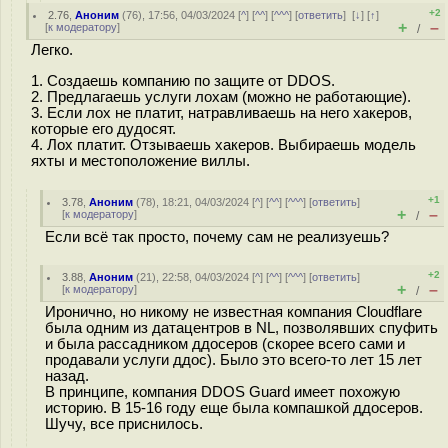
+2
2.76
,
Аноним
(
76
), 17:56, 04/03/2024 [
^
] [
^^
] [
^^^
] [
ответить
]
[
↓
] [
↑
]
+
–
[
к модератору
]
/
Легко.
1. Создаешь компанию по защите от DDOS.
2. Предлагаешь услуги лохам (можно не работающие).
3. Если лох не платит, натравливаешь на него хакеров,
которые его дудосят.
4. Лох платит. Отзываешь хакеров. Выбираешь модель
яхты и местоположение виллы.
+1
3.78
,
Аноним
(
78
), 18:21, 04/03/2024 [
^
] [
^^
] [
^^^
] [
ответить
]
+
–
[
к модератору
]
/
Если всё так просто, почему сам не реализуешь?
+2
3.88
,
Аноним
(
21
), 22:58, 04/03/2024 [
^
] [
^^
] [
^^^
] [
ответить
]
+
–
[
к модератору
]
/
Иронично, но никому не известная компания Cloudflare
была одним из датацентров в NL, позволявших спуфить
и была рассадником ддосеров (скорее всего сами и
продавали услуги ддос). Было это всего-то лет 15 лет
назад.
В принципе, компания DDOS Guard имеет похожую
историю. В 15-16 году еще была компашкой ддосеров.
Шучу, все приснилось.