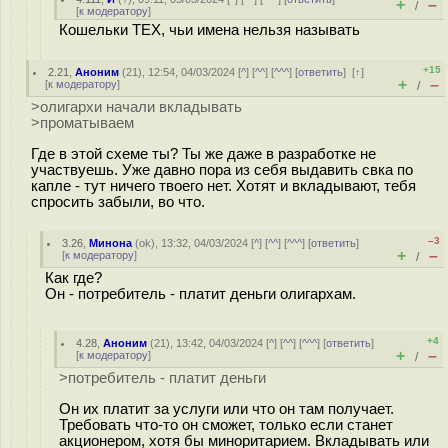
+
–
/
[
к модератору
]
Кошельки ТЕХ, чьи имена нельзя называть
+15
2.21
,
Аноним
(
21
), 12:54, 04/03/2024 [
^
] [
^^
] [
^^^
] [
ответить
]
[
↑
]
+
–
[
к модератору
]
/
>олигархи начали вкладывать
>проматываем
Где в этой схеме ты? Ты же даже в разработке не
участвуешь. Уже давно пора из себя выдавить свка по
капле - тут ничего твоего нет. Хотят и вкладывают, тебя
спросить забыли, во что.
–3
3.26
,
Минона
(
ok
), 13:32, 04/03/2024 [
^
] [
^^
] [
^^^
] [
ответить
]
+
–
[
к модератору
]
/
Как где?
Он - потребитель - платит деньги олигархам.
+4
4.28
,
Аноним
(
21
), 13:42, 04/03/2024 [
^
] [
^^
] [
^^^
] [
ответить
]
+
–
[
к модератору
]
/
>потребитель - платит деньги
Он их платит за услуги или что он там получает.
Требовать что-то он сможет, только если станет
акционером, хотя бы миноритарием. Вкладывать или