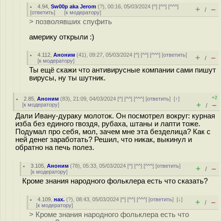
4.94
,
Sw00p aka Jerom
(
?
), 00:16, 05/03/2024 [
^
] [
^^
] [
^^^
]
+
–
/
[
ответить
]
[
к модератору
]
> позволявших спуфить
америку открыли :)
4.112
,
Аноним
(
41
), 09:27, 05/03/2024 [
^
] [
^^
] [
^^^
] [
ответить
]
+
–
/
[
к модератору
]
Ты ещё скажи что антивирусные компании сами пишут
вирусы, ну ты шутник.
+2
2.85
,
Аноним
(
83
), 21:09, 04/03/2024 [
^
] [
^^
] [
^^^
] [
ответить
]
[
↑
]
+
–
[
к модератору
]
/
Дали Ивану-дураку молоток. Он посмотрел вокруг: курная
изба без единого гвоздя, рубаха, штаны и лапти тоже.
Подумал про себя, мол, зачем мне эта безделица? Как с
ней денег заработать? Решил, что никак, выкинул и
обратно на печь полез.
3.105
,
Аноним
(
78
), 05:33, 05/03/2024 [
^
] [
^^
] [
^^^
] [
ответить
]
+
–
/
[
к модератору
]
Кроме знания народного фольклера есть что сказать?
4.109
,
нах.
(
?
), 08:43, 05/03/2024 [
^
] [
^^
] [
^^^
] [
ответить
]
[
↓
]
+
–
/
[
к модератору
]
> Кроме знания народного фольклера есть что