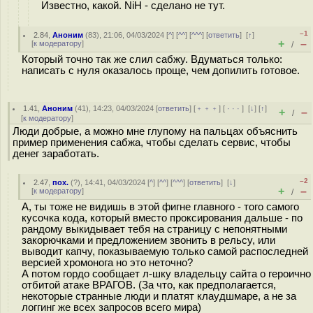
Известно, какой. NiH - сделано не тут.
–1
2.84
,
Аноним
(
83
), 21:06, 04/03/2024 [
^
] [
^^
] [
^^^
] [
ответить
]
[
↑
]
+
–
[
к модератору
]
/
Который точно так же слил сабжу. Вдуматься только:
написать с нуля оказалось проще, чем допилить готовое.
1.41
,
Аноним
(
41
), 14:23, 04/03/2024 [
ответить
] [
﹢﹢﹢
] [
· · ·
]
[
↓
] [
↑
]
+
–
/
[
к модератору
]
Люди добрые, а можно мне глупому на пальцах объяснить
пример применения сабжа, чтобы сделать сервис, чтобы
денег заработать.
–2
2.47
,
пох.
(
?
), 14:41, 04/03/2024 [
^
] [
^^
] [
^^^
] [
ответить
]
[
↓
]
+
–
[
к модератору
]
/
А, ты тоже не видишь в этой фигне главного - того самого
кусочка кода, который вместо проксирования дальше - по
рандому выкидывает тебя на страницу с непонятными
закорючками и предложением звонить в рельсу, или
выводит капчу, показываемую только самой распоследней
версией хромонога но это неточно?
А потом гордо сообщает л-шку владельцу сайта о героично
отбитой атаке ВРАГОВ. (За что, как предполагается,
некоторые странные люди и платят клаудшмаре, а не за
логгинг же всех запросов всего мира)