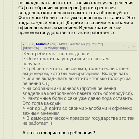
не вкладывать во что-то - только голосуя за решения
СД на собрании акционеров (против решения
владельца контрольного пакета хоть обголосуйся).
Фантомные боли о свке уже давно пора оставить. Это
тогда каждый мог до ЦК дойти со своими жалобами и
офигенно важным мнением. В демократическом
правовом государстве это так не работает :)
5.36
,
Минона
(
ok
), 14:09, 04/03/2024 [
^
] [
^^
] [
^^^
]
+
–
/
[
ответить
]
[
к модератору
]
>>потребитель - платит деньги
> Он их платит за услуги или что он там
получает.
> Требовать что-то он сможет, только если станет
акционером, хотя бы миноритарием. Вкладывать
> или не вкладывать во что-то - только голосуя за
решения СД
> на собрании акционеров (против решения
владельца контрольного пакета хоть обголосуйся).
> Фантомные боли о свке уже давно пора оставить.
Это тогда каждый
> мог до ЦК дойти со своими жалобами и офигенно
важным мнением.
> В демократическом правовом государстве это так
не работает :)
А кто-то говорил про требования?