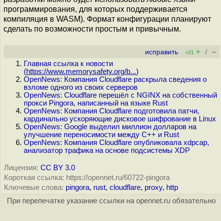
программирования, для которых поддерживается
компиляция в WASM). Формат конфигурации планируют
сделать по возможности простым и привычным.
+
–
исправить
/
+21
Главная ссылка к новости
(
https://www.memorysafety.org/b...
)
OpenNews: Компания Cloudflare раскрыла сведения о
взломе одного из своих серверов
OpenNews: Cloudflare перешёл с NGINX на собственный
прокcи Pingora, написанный на языке Rust
OpenNews: Компания Cloudflare подготовила патчи,
кардинально ускоряющие дисковое шифрование в Linux
OpenNews: Google выделил миллион долларов на
улучшение переносимости между С++ и Rust
OpenNews: Компания Cloudflare опубликовала xdpcap,
анализатор трафика на основе подсистемы XDP
Лицензия:
CC BY 3.0
Короткая ссылка: https://opennet.ru/60722-pingora
Ключевые слова:
pingora
,
rust
,
cloudflare
,
proxy
,
http
При перепечатке указание ссылки на opennet.ru обязательно