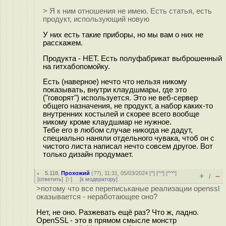
> Я к ним отношения не имею. Есть статья, есть
продукт, использующий новую
У них есть такие приборы, но мы вам о них не
расскажем.
Продукта - НЕТ. Есть полуфабрикат выброшенный
на гитхабопомойку.
Есть (наверное) нечто что нельзя никому
показывать, внутри клаудшмары, где это
("говорят") используется. Это не веб-сервер
общего назначения, не продукт, а набор каких-то
внутренних костылей и скорее всего вообще
никому кроме клаудшмар не нужное.
Тебе его в любом случае никогда не дадут,
специально наняли отдельного чувака, чтоб он с
чистого листа написал нечто совсем другое. Вот
только дизайн продумает.
5.118
,
Прохожий
(
??
), 11:31, 05/03/2024 [
^
] [
^^
] [
^^^
]
+
–
/
[
ответить
]
[
↑
] [
к модератору
]
>потому что все переписьканые реализации openssl
оказывается - неработающее оно?
Нет, не оно. Разжевать ещё раз? Что ж, ладно.
OpenSSL - это в прямом смысле монстр