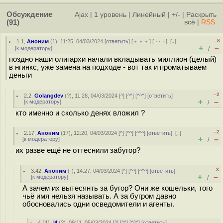
Обсуждение
Ajax
|
1 уровень
|
Линейный
|
+/-
|
Раскрыть
(91)
всё
|
RSS
–8
1.1
,
Аноним
(
1
), 11:25, 04/03/2024 [
ответить
] [
﹢﹢﹢
] [
· · ·
]
[
↓
]
+
–
[
к модератору
]
/
поздно наши олигархи начали вкладывать миллион (целый)
в нгинкс, уже замена на подходе - вот так и проматываем
деньги
–2
2.2
,
Golangdev
(
?
), 11:28, 04/03/2024 [
^
] [
^^
] [
^^^
] [
ответить
]
+
–
[
к модератору
]
/
кто именно и сколько денях вложил ?
–2
2.17
,
Аноним
(
17
), 12:20, 04/03/2024 [
^
] [
^^
] [
^^^
] [
ответить
]
[
↓
]
+
–
[
к модератору
]
/
их разве ещё не оттеснили забугор?
–3
3.42
,
Аноним
(
-
), 14:27, 04/03/2024 [
^
] [
^^
] [
^^^
] [
ответить
]
+
–
[
к модератору
]
/
А зачем их вытесянть за бугор? Они же кошельки, того
чьё имя нельзя называть. А за бугром давно
обосновались одни осведомители и агенты.
4.111
,
И
(
?
), 09:11, 05/03/2024 [
^
] [
^^
] [
^^^
] [
ответить
]