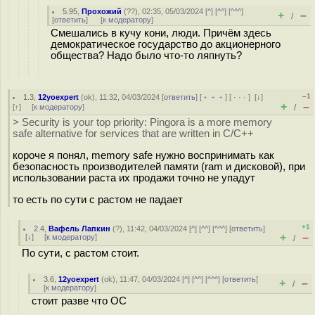
5.95
,
Прохожий
(
??
), 02:35, 05/03/2024 [
^
] [
^^
] [
^^^
]
+
–
/
[
ответить
]
[
к модератору
]
Смешались в кучу кони, люди. Причём здесь
демократическое государство до акционерного
общества? Надо было что-то ляпнуть?
–1
1.3
,
12yoexpert
(
ok
), 11:32, 04/03/2024 [
ответить
] [
﹢﹢﹢
] [
· · ·
]
[
↓
]
+
–
[
↑
] [
к модератору
]
/
> Security is your top priority: Pingora is a more memory
safe alternative for services that are written in C/C++
короче я понял, memory safe нужно воспринимать как
безопасность производителей памяти (ram и дисковой), при
использовании раста их продажи точно не упадут
то есть по сути с растом не падает
+1
2.4
,
Вафель Лапкин
(
?
), 11:42, 04/03/2024 [
^
] [
^^
] [
^^^
] [
ответить
]
+
–
[
↓
] [
к модератору
]
/
По сути, с растом стоит.
3.6
,
12yoexpert
(
ok
), 11:47, 04/03/2024 [
^
] [
^^
] [
^^^
] [
ответить
]
+
–
/
[
к модератору
]
стоит разве что ОС