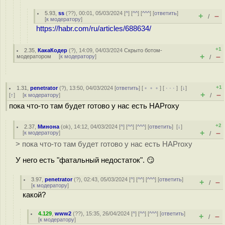
5.93
,
ss
(
??
), 00:01, 05/03/2024 [
^
] [
^^
] [
^^^
] [
ответить
]
+
–
/
[
к модератору
]
https://habr.com/ru/articles/688634/
+1
2.35
,
КакаКодер
(
?
), 14:09, 04/03/2024
Скрыто ботом-
+
–
модератором
[
к модератору
]
/
+1
1.31
,
penetrator
(
?
), 13:50, 04/03/2024 [
ответить
] [
﹢﹢﹢
] [
· · ·
]
[
↓
]
+
–
[
↑
] [
к модератору
]
/
пока что-то там будет готово у нас есть HAProxy
+2
2.37
,
Минона
(
ok
), 14:12, 04/03/2024 [
^
] [
^^
] [
^^^
] [
ответить
]
[
↓
]
+
–
[
к модератору
]
/
> пока что-то там будет готово у нас есть HAProxy
У него есть "фатальный недостаток". 😏
3.97
,
penetrator
(
?
), 02:43, 05/03/2024 [
^
] [
^^
] [
^^^
] [
ответить
]
+
–
/
[
к модератору
]
какой?
4.129
,
www2
(
??
), 15:35, 26/04/2024 [
^
] [
^^
] [
^^^
] [
ответить
]
+
–
/
[
к модератору
]