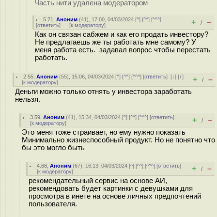
Часть нити удалена модератором
5.71
,
Аноним
(
41
), 17:00, 04/03/2024 [
^
] [
^^
] [
^^^
]
+
–
/
[
ответить
]
[
к модератору
]
Как он связан сабжем и как его продать инвестору?
Не предлагаешь же ты работать мне самому? У
меня работа есть. задавал вопрос чтобы перестать
работать.
2.55
,
Аноним
(
55
), 15:06, 04/03/2024 [
^
] [
^^
] [
^^^
] [
ответить
]
[
↓
] [
↑
]
+
–
/
[
к модератору
]
Деньги можно только отнять у инвестора заработать
нельзя.
3.59
,
Аноним
(
41
), 15:34, 04/03/2024 [
^
] [
^^
] [
^^^
] [
ответить
]
+
–
/
[
к модератору
]
Это меня тоже страивает, но ему нужно показать
Минимально жизнеспособный продукт. Но не понятно что
бы это могло быть
4.68
,
Аноним
(
67
), 16:13, 04/03/2024 [
^
] [
^^
] [
^^^
] [
ответить
]
+
–
/
[
к модератору
]
рекомендательный сервис на основе АИ,
рекомендовать будет картинки с девушками для
просмотра в инете на основе личных предпочтений
пользователя.