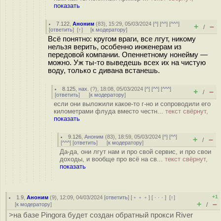
показать
7.122
,
Аноним
(
83
), 15:29, 05/03/2024 [
^
] [
^^
] [
^^^
]
+
–
/
[
ответить
]
[
↑
] [
к модератору
]
Всё понятно: кругом враги, все лгут, никому
нельзя верить, особенно инженерам из
передовой компании. Опеннетному нонейму —
можно. Уж ты-то выведешь всех их на чистую
воду, только с дивана встанешь.
8.125
,
нах.
(
?
), 18:08, 05/03/2024 [
^
] [
^^
] [
^^^
]
+
–
/
[
ответить
]
[
к модератору
]
если они выложили какое-то г-но и сопроводили его
километрами флуда вместо честн...
текст свёрнут,
показать
9.126
,
Аноним
(
83
), 18:59, 05/03/2024 [
^
] [
^^
]
+
–
/
[
^^^
] [
ответить
]
[
к модератору
]
Да-да, они лгут нам и про свой сервис, и про свои
доходы, и вообще про всё на св...
текст свёрнут,
показать
+1
1.9
,
Аноним
(
9
), 12:09, 04/03/2024 [
ответить
] [
﹢﹢﹢
] [
· · ·
]
[
↑
]
+
–
[
к модератору
]
/
>на базе Pingora будет создан обратный прокси River