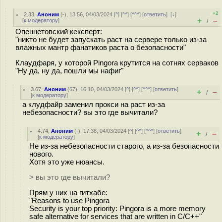
+2
2.33
,
Аноним
(
-
), 13:56, 04/03/2024 [
^
] [
^^
] [
^^^
] [
ответить
]
[
↓
]
+
–
[
к модератору
]
/
Опеннетовский кексперт:
"никто не будет запускать раст на сервере только из-за
влажных мантр фанатиков раста о безопасности"
Клаудфаря, у которой Pingora крутится на сотнях серваков
"Ну да, ну да, пошли мы нафиг"
3.67
,
Аноним
(
67
), 16:10, 04/03/2024 [
^
] [
^^
] [
^^^
] [
ответить
]
+
–
/
[
к модератору
]
а клудфайр заменил прокси на раст из-за
небезопасности? вы это где вычитали?
4.74
,
Аноним
(
-
), 17:38, 04/03/2024 [
^
] [
^^
] [
^^^
] [
ответить
]
+
–
/
[
к модератору
]
Не из-за небезопасности старого, а из-за безопасности
нового.
Хотя это уже нюансы.
> вы это где вычитали?
Прям у них на гитхабе:
"Reasons to use Pingora
Security is your top priority: Pingora is a more memory
safe alternative for services that are written in C/C++"