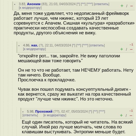
3.83
,
Аноним
(
83
), 21:03, 04/03/2024 [
^
] [
^^
] [
^^^
] [
ответить
]
+
–
/
[
к модератору
]
Да, меня тоже удивляет, что недописанный фреймворк
работает лучше, чем нжинкс, который 19 лет
соревнуется с Апачем. Сишная «культура» «разработки»
практически неспособна создавать качественные
продукты, другого объяснения не вижу.
–1
4.86
,
нах.
(
?
), 22:11, 04/03/2024 [
^
] [
^^
] [
^^^
] [
ответить
]
+
–
[
к модератору
]
/
"откройте рот... так, закройте. Не вижу патологии
мешающей вам тоже говорить"
Он не то что не работает, там НЕЧЕМУ работать. Нету
там ничего. Вообще.
Прослоечка к прокладочке.
Чувак вон пошел подумать консуептуяльный дизигн -
как вернется, сразу же выкатит на гора качественный
продукт "лучше чем нжинкс". Но это неточно.
–1
5.98
,
Прохожий
(
??
), 02:47, 05/03/2024 [
^
] [
^^
] [
^^^
]
+
–
[
ответить
]
[
к модератору
]
/
Ещё один писатель, который не читатель. На всякий
случай. Иной раз лучше молчать, чем слова по
клавишам выстукивать. Энтропии меньше будет.