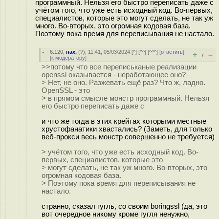
программный. Нельзя его быстро переписать даже с
учётом того, что уже есть исходный код. Во-первых,
специалистов, которые это могут сделать, не так уж
много. Во-вторых, это огромная кодовая база.
Поэтому пока время для переписывания не настало.
6.120
,
нах.
(
?
), 11:41, 05/03/2024 [
^
] [
^^
] [
^^^
] [
ответить
]
+
–
/
[
к модератору
]
>>потому что все переписьканые реализации
openssl оказывается - неработающее оно?
> Нет, не оно. Разжевать ещё раз? Что ж, ладно.
OpenSSL - это
> в прямом смысле монстр программный. Нельзя
его быстро переписать даже с
и что же тогда в этих крейтах которыми местные
хрустофанатики хвастались? (Заметь, для только
веб-прокси весь монстр совершенно не требуется)
> учётом того, что уже есть исходный код. Во-
первых, специалистов, которые это
> могут сделать, не так уж много. Во-вторых, это
огромная кодовая база.
> Поэтому пока время для переписывания не
настало.
странно, сказал гугль, со своим boringssl (да, это
вот очередное никому кроме гугля ненужно,