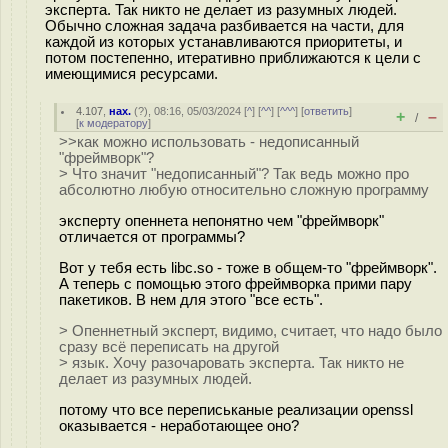
эксперта. Так никто не делает из разумных людей.
Обычно сложная задача разбивается на части, для
каждой из которых устанавливаются приоритеты, и
потом постепенно, итеративно приближаются к цели с
имеющимися ресурсами.
4.107
,
нах.
(
?
), 08:16, 05/03/2024 [
^
] [
^^
] [
^^^
] [
ответить
]
+
–
/
[
к модератору
]
>>как можно использовать - недописанный
"фреймворк"?
> Что значит "недописанный"? Так ведь можно про
абсолютно любую относительно сложную программу
эксперту опеннета непонятно чем "фреймворк"
отличается от программы?
Вот у тебя есть libc.so - тоже в общем-то "фреймворк".
А теперь с помощью этого фреймворка прими пару
пакетиков. В нем для этого "все есть".
> Опеннетный эксперт, видимо, считает, что надо было
сразу всё переписать на другой
> язык. Хочу разочаровать эксперта. Так никто не
делает из разумных людей.
потому что все переписьканые реализации openssl
оказывается - неработающее оно?