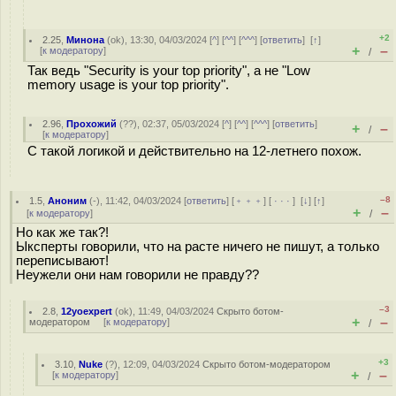
+2
2.25
,
Минона
(
ok
), 13:30, 04/03/2024 [
^
] [
^^
] [
^^^
] [
ответить
]
[
↑
]
+
–
[
к модератору
]
/
Так ведь "Security is your top priority", а не "Low
memory usage is your top priority".
2.96
,
Прохожий
(
??
), 02:37, 05/03/2024 [
^
] [
^^
] [
^^^
] [
ответить
]
+
–
/
[
к модератору
]
С такой логикой и действительно на 12-летнего похож.
–8
1.5
,
Аноним
(
-
), 11:42, 04/03/2024 [
ответить
] [
﹢﹢﹢
] [
· · ·
]
[
↓
] [
↑
]
+
–
[
к модератору
]
/
Но как же так?!
Ыксперты говорили, что на расте ничего не пишут, а только
переписывают!
Неужели они нам говорили не правду??
–3
2.8
,
12yoexpert
(
ok
), 11:49, 04/03/2024
Скрыто ботом-
+
–
модератором
[
к модератору
]
/
+3
3.10
,
Nuke
(
?
), 12:09, 04/03/2024
Скрыто ботом-модератором
+
–
[
к модератору
]
/