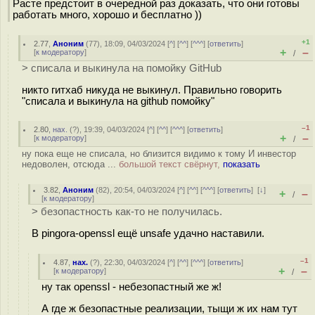
Расте предстоит в очередной раз доказать, что они готовы
работать много, хорошо и бесплатно ))
+1
2.77
,
Аноним
(
77
), 18:09, 04/03/2024 [
^
] [
^^
] [
^^^
] [
ответить
]
+
–
[
к модератору
]
/
> списала и выкинула на помойку GitHub
никто гитхаб никуда не выкинул. Правильно говорить
"списала и выкинула на github помойку"
–1
2.80
,
нах.
(
?
), 19:39, 04/03/2024 [
^
] [
^^
] [
^^^
] [
ответить
]
+
–
[
к модератору
]
/
ну пока еще не списала, но близится видимо к тому И инвестор
недоволен, отсюда ...
большой текст свёрнут,
показать
3.82
,
Аноним
(
82
), 20:54, 04/03/2024 [
^
] [
^^
] [
^^^
] [
ответить
]
[
↓
]
+
–
/
[
к модератору
]
> безопастность как-то не получилась.
В pingora-openssl ещё unsafe удачно наставили.
–1
4.87
,
нах.
(
?
), 22:30, 04/03/2024 [
^
] [
^^
] [
^^^
] [
ответить
]
+
–
[
к модератору
]
/
ну так openssl - небезопастный же ж!
А где ж безопастные реализации, тыщи ж их нам тут