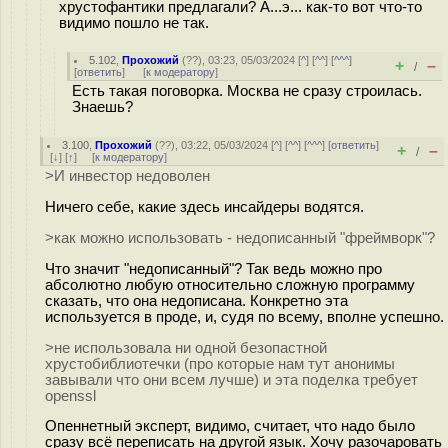
хрустофантики предлагали? А...э... как-то вот что-то
видимо пошло не так.
5.102
,
Прохожий
(
??
), 03:23, 05/03/2024 [
^
] [
^^
] [
^^^
]
+
–
/
[
ответить
]
[
к модератору
]
Есть такая поговорка. Москва не сразу строилась.
Знаешь?
3.100
,
Прохожий
(
??
), 03:22, 05/03/2024 [
^
] [
^^
] [
^^^
] [
ответить
]
+
–
/
[
↓
] [
↑
] [
к модератору
]
>И инвестор недоволен
Ничего себе, какие здесь инсайдеры водятся.
>как можно использовать - недописанный "фреймворк"?
Что значит "недописанный"? Так ведь можно про
абсолютно любую относительно сложную программу
сказать, что она недописана. Конкретно эта
используется в проде, и, судя по всему, вполне успешно.
>не использовала ни одной безопастной
хрустобиблиотечки (про которые нам тут анонимы
завывали что они всем лучше) и эта поделка требует
openssl
Опеннетный эксперт, видимо, считает, что надо было
сразу всё переписать на другой язык. Хочу разочаровать