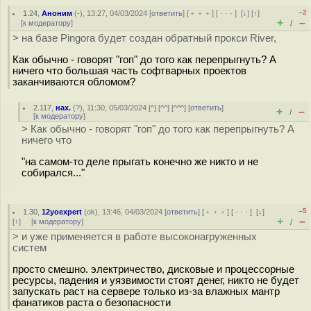
–2
1.24
,
Аноним
(
-
), 13:27, 04/03/2024 [
ответить
] [
﹢﹢﹢
] [
· · ·
]
[
↓
] [
↑
]
+
–
[
к модератору
]
/
> на базе Pingora будет создан обратный прокси River,
Как обычно - говорят "гоп" до того как перепрыгнуть? А
ничего что большая часть софтварных проектов
заканчиваются обломом?
2.117
,
нах.
(
?
), 11:30, 05/03/2024 [
^
] [
^^
] [
^^^
] [
ответить
]
+
–
/
[
к модератору
]
> Как обычно - говорят "гоп" до того как перепрыгнуть? А
ничего что
"на самом-то деле прыгать конечно же никто и не
собирался..."
–5
1.30
,
12yoexpert
(
ok
), 13:46, 04/03/2024 [
ответить
] [
﹢﹢﹢
] [
· · ·
]
[
↓
]
+
–
[
↑
] [
к модератору
]
/
> и уже применяется в работе высоконагруженных
систем
просто смешно. электричество, дисковые и процессорные
ресурсы, падения и уязвимости стоят денег, никто не будет
запускать раст на сервере только из-за влажных мантр
фанатиков раста о безопасности