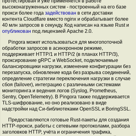
протестирован и уже применяется в работе
высоконагруженных систем - построенный на его базе
прокси более года
задействован
в сети доставки
контента Cloudflare вместо nginx и обрабатывает более
40 млн запросов в секунду. Код написан на языке Rust и
опубликован
под лицензией Apache 2.0.
Pingora может использоваться для многопоточной
обработки запросов в асинхронном режиме,
поддерживает HTTP/1 и HTTP/2 (в планах HTTP/3),
проксирование gRPC и WebSocket, подключаемые
балансировщики нагрузки, изменение конфигурации без
перезапуска, обновление кода без разрыва соединений,
определение стратегии переключения нагрузки в случае
сбоя (failover), интеграцию с различными системами
мониторинга и ведения логов (Syslog, Prometheus,
Sentry, OpenTelemetry). В Pingora также поддерживается
TLS-шифрование, но оно реализовано в виде
надстройки над Си-библиотеками OpenSSL и BoringSSL.
Предоставляются готовые Rust-пакеты для создания
HTTP-прокси, работы с сетевыми протоколами, разбора
заголовков HTTP, учёта и ограничения трафика,