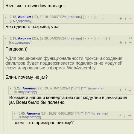
River же это window manager.
1.15
,
Аноним
(
17
), 12:19, 04/03/2024 [
ответить
] [
﹢﹢﹢
] [
· · ·
]
+
–
/
[
к модератору
]
Без единого разрыва, ура!
+1
1.19
,
Аноним
(
21
), 12:28, 04/03/2024 [
ответить
] [
﹢﹢﹢
] [
· · ·
]
[
↓
]
+
–
[
к модератору
]
/
Пиндора ))
>Для расширения функциональности прокси и создания
фильтров будет поддерживается подключение модулей,
скомпилированных в формат WebAssembly
Блин, почему не jar?
2.27
,
Аноним
(
27
), 13:37, 04/03/2024 [
^
] [
^^
] [
^^^
] [
ответить
]
+
–
/
[
к модератору
]
Возьми и напиши конвертацию rust модулей в java-архив
jar. Всем было бы полезно.
3.65
,
Аноним
(
17
), 16:07, 04/03/2024 [
^
] [
^^
] [
^^^
] [
ответить
]
+
–
/
[
к модератору
]
всем - это примерно никому?