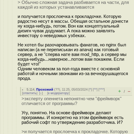
> Обычно сложная задача разбивается на части, для
каждой из которых устанавливаются
и получается прослоечка к прокладочке. Которую
радостно несут в массы. Обещая остальное донести
ну когда-нибудь, потом. Вон как концептуальный
дизигн чувак додумает. А пока можно заявлять
инвестору о неведомых узбеках.
Не хотел бы разочаровывать фанатов, но nginx был
написан (а не переписькан из апача) как готовый
сервер, а не "сперва нате вам mod_http, а сервер мы
когда-нибудь...наверное...потом вам покажем. Если
будет что!"
Одним человеком за пол-года вместе с основной
работой и ночными звонками из-за вечнорушащегося
прода.
5.114
,
Прохожий
(
??
), 11:25, 05/03/2024 [
^
] [
^^
] [
^^^
]
+
–
/
[
ответить
]
[
↓
] [
к модератору
]
>эксперту опеннета непонятно чем "фреймворк"
отличается от программы?
Угу, понятно. На основе фреймворк делают
программы. И конкретно на этом фреймворк есть
рабочий софт по утверждению разработчика. И?
>и получается прослоечка к прокладочке. Которую