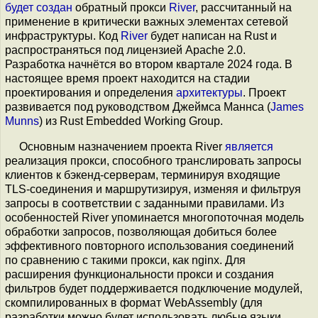
будет создан
обратный прокси
River
, рассчитанный на
применение в критически важных элементах сетевой
инфраструктуры. Код
River
будет написан на Rust и
распространяться под лицензией Apache 2.0.
Разработка начнётся во втором квартале 2024 года. В
настоящее время проект находится на стадии
проектирования и определения
архитектуры
. Проект
развивается под руководством Джеймса Маннса (
James
Munns
) из Rust Embedded Working Group.
Основным назначением проекта River
является
реализация прокси, способного транслировать запросы
клиентов к бэкенд-серверам, терминируя входящие
TLS-соединения и маршрутизируя, изменяя и фильтруя
запросы в соответствии с заданными правилами. Из
особенностей River упоминается многопоточная модель
обработки запросов, позволяющая добиться более
эффективного повторного использования соединений
по сравнению с такими прокси, как nginx. Для
расширения функциональности прокси и создания
фильтров будет поддерживается подключение модулей,
скомпилированных в формат WebAssembly (для
разработки можно будет использовать любые языки