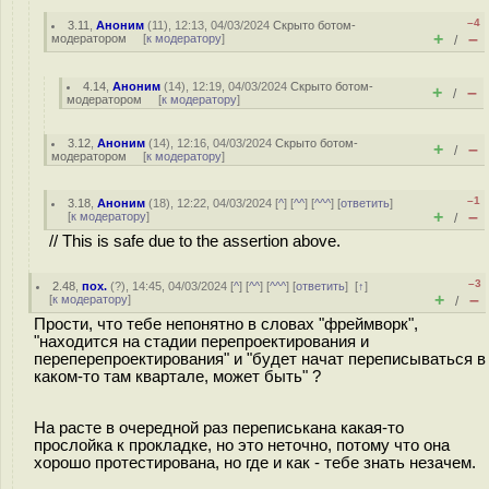
–4
3.11
,
Аноним
(
11
), 12:13, 04/03/2024
Скрыто ботом-
+
–
модератором
[
к модератору
]
/
4.14
,
Аноним
(
14
), 12:19, 04/03/2024
Скрыто ботом-
+
–
/
модератором
[
к модератору
]
3.12
,
Аноним
(
14
), 12:16, 04/03/2024
Скрыто ботом-
+
–
/
модератором
[
к модератору
]
–1
3.18
,
Аноним
(
18
), 12:22, 04/03/2024 [
^
] [
^^
] [
^^^
] [
ответить
]
+
–
[
к модератору
]
/
// This is safe due to the assertion above.
–3
2.48
,
пох.
(
?
), 14:45, 04/03/2024 [
^
] [
^^
] [
^^^
] [
ответить
]
[
↑
]
+
–
[
к модератору
]
/
Прости, что тебе непонятно в словах "фреймворк",
"находится на стадии перепроектирования и
переперепроектирования" и "будет начат переписываться в
каком-то там квартале, может быть" ?
На расте в очередной раз переписькана какая-то
прослойка к прокладке, но это неточно, потому что она
хорошо протестирована, но где и как - тебе знать незачем.