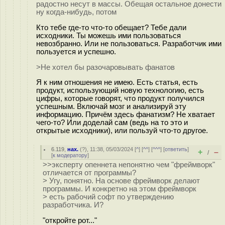
радостно несут в массы. Обещая остальное донести
ну когда-нибудь, потом
Кто тебе где-то что-то обещает? Тебе дали
исходники. Ты можешь ими пользоваться
невозбранно. Или не пользоваться. Разработчик ими
пользуется и успешно.
>Не хотел бы разочаровывать фанатов
Я к ним отношения не имею. Есть статья, есть
продукт, использующий новую технологию, есть
цифры, которые говорят, что продукт получился
успешным. Включай мозг и анализируй эту
информацию. Причём здесь фанатизм? Не хватает
чего-то? Или доделай сам (ведь на то это и
открытые исходники), или пользуй что-то другое.
6.119
,
нах.
(
?
), 11:38, 05/03/2024 [
^
] [
^^
] [
^^^
] [
ответить
]
+
–
/
[
к модератору
]
>>эксперту опеннета непонятно чем "фреймворк"
отличается от программы?
> Угу, понятно. На основе фреймворк делают
программы. И конкретно на этом фреймворк
> есть рабочий софт по утверждению
разработчика. И?
"откройте рот..."