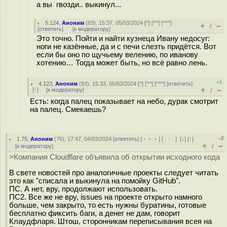
а вы гвозди.. выкинул...
5.124
,
Аноним
(
83
), 15:37, 05/03/2024 [
^
] [
^^
] [
^^^
]
+
–
/
[
ответить
]
[
к модератору
]
Это точно. Пойти и найти кузнеца Ивану недосуг:
ноги не казённые, да и с печи слезть придётся. Вот
если бы оно по щучьему велению, по иванову
хотению… Тогда может быть, но всё равно лень.
+1
4.123
,
Аноним
(
83
), 15:33, 05/03/2024 [
^
] [
^^
] [
^^^
] [
ответить
]
+
–
[
↑
] [
к модератору
]
/
Есть: когда палец показывает на небо, дурак смотрит
на палец. Смекаешь?
–2
1.75
,
Аноним
(
76
), 17:47, 04/03/2024 [
ответить
] [
﹢﹢﹢
] [
· · ·
]
[
↓
] [
↑
]
+
–
[
к модератору
]
/
>Компания Cloudflare объявила об открытии исходного кода
В свете новостей про аналогичные проекты следует читать
это как "списала и выкинула на помойку GitHub".
ПС. А нет, вру, продолжают использовать.
ПС2. Все же не вру, issues на проекте открыто намного
больше, чем закрыто, то есть нужны буратины, готовые
бесплатно фиксить баги, а денег не дам, говорит
Клаудфларя. Штош, сторонникам переписывания всея на