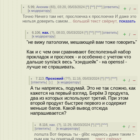
5.99
,
Аноним
(
83
), 03:20, 05/03/2024 [
^
] [
^^
] [
^^^
] [
ответить
]
+
–
/
[
к модератору
]
Точно Ничего там нет, прослоечка к прослоечке И даже это
нельзя доверить самом...
большой текст свёрнут,
показать
6.106
,
нах.
(
?
), 08:03, 05/03/2024 [
^
] [
^^
] [
^^^
] [
ответить
]
+
–
/
[
к модератору
]
"не вижу патологии, мешающей вам тоже говорить"
Как и с чем они сравнивают бесполезный набор
прокладок и прослоек - и особенно с учетом что
дальше syn/ack весь "хэндшейк" - на openssl -
лучше не спрашивать.
7.113
,
Прохожий
(
??
), 11:16, 05/03/2024 [
^
] [
^^
] [
^^^
]
+
–
/
[
ответить
]
[
↓
] [
к модератору
]
А ты напрягись, подумай. Это не так сложно, как
кажется на первый взгляд. Берём 3 продукта,
два из которых используют третий. При этом
второй продукт быстрее первого и содержит
меньше багов. Какой вывод отсюда
напрашивается?
8.116
,
нах.
(
?
), 11:29, 05/03/2024 [
^
] [
^^
] [
^^^
]
+
–
/
[
ответить
]
[
к модератору
]
лолшта Вот берешь ты - glibc надеюсь даже таким т-
пым как ты понятный пример ...
текст свёрнут,