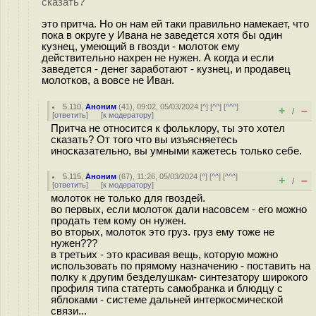
сказать?
это притча. Но он нам ей таки правильно намекает, что
пока в округе у Ивана не заведется хотя бы один
кузнец, умеющий в гвозди - молоток ему
действительно нахрен не нужен. А когда и если
заведется - денег заработают - кузнец, и продавец
молотков, а вовсе не Иван.
5.110
,
Аноним
(
41
), 09:02, 05/03/2024 [
^
] [
^^
] [
^^^
]
+
–
/
[
ответить
]
[
к модератору
]
Притча не относится к фольклору, ты это хотел
сказать? От того что вы изъясняетесь
иносказательно, вы умными кажетесь только себе.
5.115
,
Аноним
(
67
), 11:26, 05/03/2024 [
^
] [
^^
] [
^^^
]
+
–
/
[
ответить
]
[
к модератору
]
молоток не только для гвоздей.
во первых, если молоток дали насовсем - его можно
продать тем кому он нужен.
во вторых, молоток это груз. груз ему тоже не
нужен???
в третьих - это красивая вещь, которую можно
использовать по прямому назначению - поставить на
полку к другим безделушкам- синтезатору широкого
профиля типа статерть самобранка и блюдцу с
яблоками - системе дальней интеркосмической
связи...