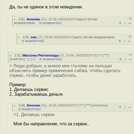
Да, ты не одинок в этом невидении.
–1
3.61
,
Аноним
(
41
), 15:38, 04/03/2024
Скрыто ботом-
+
–
модератором
[
к модератору
]
/
–1
4.81
,
нах.
(
?
), 19:40, 04/03/2024
Скрыто ботом-модератором
+
–
[
к модератору
]
/
+2
2.51
,
Массоны Рептилоиды
(
?
), 14:56, 04/03/2024 [
^
] [
^^
] [
^^^
]
+
–
[
ответить
]
[
↓
] [
↑
] [
к модератору
]
/
> Люди добрые, а можно мне глупому на пальцах
объяснить пример применения сабжа, чтобы сделать
сервис, чтобы денег заработать.
Пример:
1. Делаешь сервис
2. Зарабатываешь деньги
3.58
,
Аноним
(
41
), 15:33, 04/03/2024 [
^
] [
^^
] [
^^^
] [
ответить
]
+
–
/
[
к модератору
]
>1. Делаешь сервис
Мне бы направление, что за сервис.