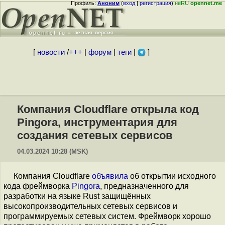
Профиль:
Аноним
(
вход
|
регистрация
)
неRU
opennet.me
[
новости
/
+++
|
форум
|
теги
|
]
Компания Cloudflare открыла код
Pingora, инструментария для
создания сетевых сервисов
04.03.2024 10:28 (MSK)
Компания Cloudflare
объявила
об открытии исходного
кода фреймворка
Pingora
, предназначенного для
разработки на языке Rust защищённых
высокопроизводительных сетевых сервисов и
программируемых сетевых систем. Фреймворк хорошо