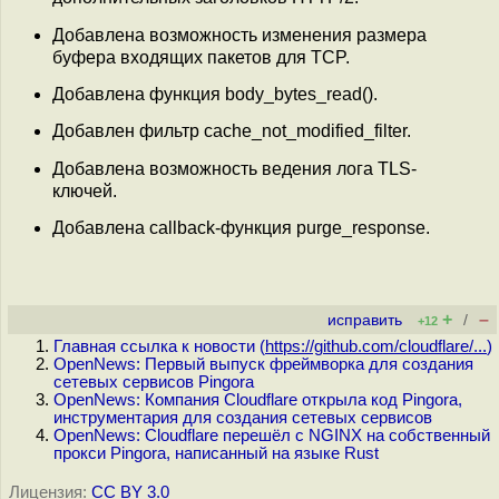
Добавлена возможность изменения размера
буфера входящих пакетов для TCP.
Добавлена функция body_bytes_read().
Добавлен фильтр cache_not_modified_filter.
Добавлена возможность ведения лога TLS-
ключей.
Добавлена callback-функция purge_response.
+
–
исправить
/
+12
Главная ссылка к новости (
https://github.com/cloudflare/...
)
OpenNews: Первый выпуск фреймворка для создания
сетевых сервисов Pingora
OpenNews: Компания Cloudflare открыла код Pingora,
инструментария для создания сетевых сервисов
OpenNews: Cloudflare перешёл с NGINX на собственный
прокcи Pingora, написанный на языке Rust
Лицензия:
CC BY 3.0