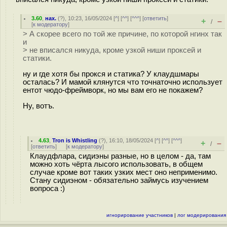
3.60
,
нах.
(
?
), 10:23, 16/05/2024 [
^
] [
^^
] [
^^^
] [
ответить
]
+
–
/
[
к модератору
]
> А скорее всего по той же причине, по которой нгинх так
и
> не вписался никуда, кроме узкой ниши проксей и
статики.
ну и где хотя бы прокся и статика? У клаудшмары
осталась? И мамой клянутся что точнаточно использует
ентот чюдо-фреймворк, но мы вам его не покажем?
Ну, вотъ.
4.63
,
Tron is Whistling
(
?
), 16:10, 18/05/2024 [
^
] [
^^
] [
^^^
]
+
–
/
[
ответить
]
[
к модератору
]
Клаудфлара, сидиэны разные, но в целом - да, там
можно хоть чёрта лысого использовать, в общем
случае кроме вот таких узких мест оно неприменимо.
Стану сидиэном - обязательно займусь изучением
вопроса :)
игнорирование участников
|
лог модерирования