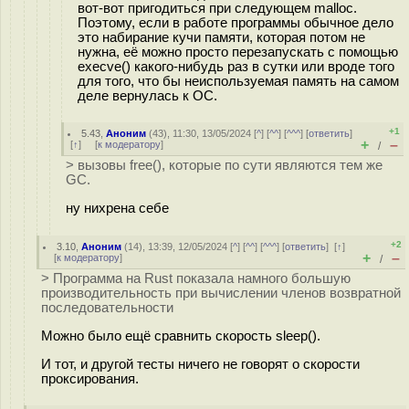
вот-вот пригодиться при следующем malloc.
Поэтому, если в работе программы обычное дело
это набирание кучи памяти, которая потом не
нужна, её можно просто перезапускать с помощью
execve() какого-нибудь раз в сутки или вроде того
для того, что бы неиспользуемая память на самом
деле вернулась к ОС.
+1
5.43
,
Аноним
(
43
), 11:30, 13/05/2024 [
^
] [
^^
] [
^^^
] [
ответить
]
+
–
[
↑
] [
к модератору
]
/
> вызовы free(), которые по сути являются тем же
GC.
ну нихрена себе
+2
3.10
,
Аноним
(
14
), 13:39, 12/05/2024 [
^
] [
^^
] [
^^^
] [
ответить
]
[
↑
]
+
–
[
к модератору
]
/
> Программа на Rust показала намного большую
производительность при вычислении членов возвратной
последовательности
Можно было ещё сравнить скорость sleep().
И тот, и другой тесты ничего не говорят о скорости
проксирования.