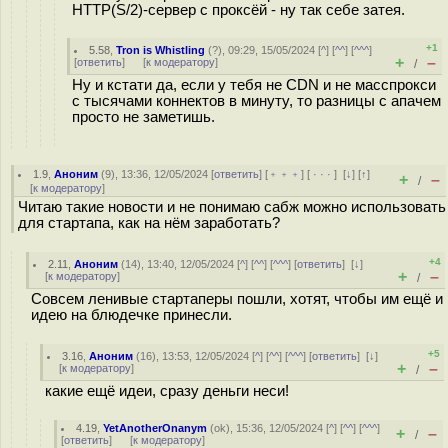
HTTP(S/2)-сервер с проксёй - ну так себе затея.
+1
5.58
,
Tron is Whistling
(
?
), 09:29, 15/05/2024 [
^
] [
^^
] [
^^^
]
+
–
[
ответить
]
[
к модератору
]
/
Ну и кстати да, если у тебя не CDN и не масспрокси
с тысячами коннектов в минуту, то разницы с апачем
просто не заметишь.
1.9
,
Аноним
(
9
), 13:36, 12/05/2024 [
ответить
] [
﹢﹢﹢
] [
· · ·
]
[
↓
] [
↑
]
+
–
/
[
к модератору
]
Читаю такие новости и не понимаю сабж можно использовать
для стартапа, как на нём заработать?
+4
2.11
,
Аноним
(
14
), 13:40, 12/05/2024 [
^
] [
^^
] [
^^^
] [
ответить
]
[
↓
]
+
–
[
к модератору
]
/
Совсем ленивые стартаперы пошли, хотят, чтобы им ещё и
идею на блюдечке принесли.
+5
3.16
,
Аноним
(
16
), 13:53, 12/05/2024 [
^
] [
^^
] [
^^^
] [
ответить
]
[
↓
]
+
–
[
к модератору
]
/
какие ещё идеи, сразу деньги неси!
4.19
,
YetAnotherOnanym
(
ok
), 15:36, 12/05/2024 [
^
] [
^^
] [
^^^
]
+
–
/
[
ответить
]
[
к модератору
]