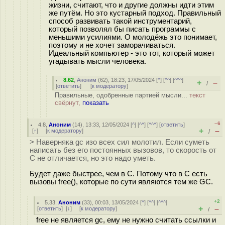
жизни, считают, что и другие должны идти этим
же путём. Но это кустарный подход. Правильный
способ развивать такой инструментарий,
который позволял бы писать программы с
меньшими усилиями. О молодёжь это понимает,
поэтому и не хочет заморачиваться.
Идеальный компьютер - это тот, который может
угадывать мысли человека.
8.62
,
Аноним
(
62
), 18:23, 17/05/2024 [
^
] [
^^
] [
^^^
]
+
–
/
[
ответить
]
[
к модератору
]
Правильные, одобренные партией мысли...
текст
свёрнут,
показать
–6
4.8
,
Аноним
(
14
), 13:33, 12/05/2024 [
^
] [
^^
] [
^^^
] [
ответить
]
+
–
[
↑
] [
к модератору
]
/
> Наверняка gc изо всех сил молотил. Если суметь
написать без его постоянных вызовов, то скорость от
C не отличается, но это надо уметь.
Будет даже быстрее, чем в С. Потому что в С есть
вызовы free(), которые по сути являются тем же GC.
+2
5.33
,
Аноним
(
33
), 00:03, 13/05/2024 [
^
] [
^^
] [
^^^
]
+
–
[
ответить
]
[
↓
] [
к модератору
]
/
free не является gc, ему не нужно считать ссылки и