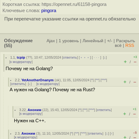
Короткая ссылка: https://opennet.ru/61158-pingora
Ключевые слова:
pingora
При перепечатке указание ссылки на opennet.ru обязательно
Обсуждение
Ajax
|
1 уровень
|
Линейный
|
+/-
|
Раскрыть
(55)
всё
|
RSS
+3
1.1
,
tcpip
(
??
), 10:47, 12/05/2024 [
ответить
] [
﹢﹢﹢
] [
· · ·
]
[
↓
]
+
–
[
к модератору
]
/
Почему не на Golang?
2.2
,
YetAnotherOnanym
(
ok
), 11:05, 12/05/2024 [
^
] [
^^
] [
^^^
]
+
–
/
[
ответить
]
[
↓
] [
к модератору
]
А нужен на Golang? Почему не на Rust?
+1
3.22
,
Аноним
(
22
), 15:43, 12/05/2024 [
^
] [
^^
] [
^^^
] [
ответить
]
+
–
[
к модератору
]
/
Нужен на C++.
–5
2.3
,
Аноним
(
3
), 11:10, 12/05/2024 [
^
] [
^^
] [
^^^
] [
ответить
]
[
↓
] [
↑
]
+
–
[
к модератору
]
/