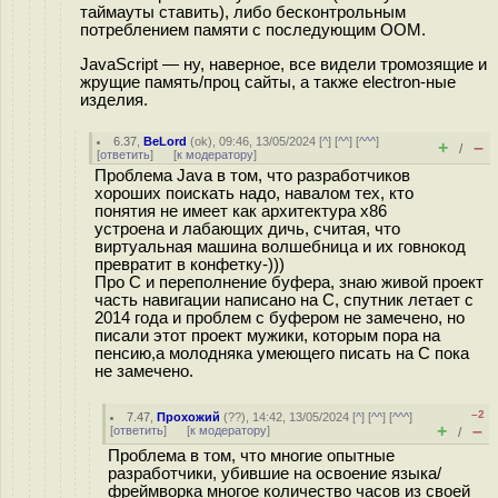
таймауты ставить), либо бесконтрольным
потреблением памяти с последующим ООМ.
JavaScript — ну, наверное, все видели тромозящие и
жрущие память/проц сайты, а также electron-ные
изделия.
6.37
,
BeLord
(
ok
), 09:46, 13/05/2024 [
^
] [
^^
] [
^^^
]
+
–
/
[
ответить
]
[
к модератору
]
Проблема Java в том, что разработчиков
хороших поискать надо, навалом тех, кто
понятия не имеет как архитектура x86
устроена и лабающих дичь, считая, что
виртуальная машина волшебница и их говнокод
превратит в конфетку-)))
Про С и переполнение буфера, знаю живой проект
часть навигации написано на С, спутник летает с
2014 года и проблем с буфером не замечено, но
писали этот проект мужики, которым пора на
пенсию,а молодняка умеющего писать на С пока
не замечено.
–2
7.47
,
Прохожий
(
??
), 14:42, 13/05/2024 [
^
] [
^^
] [
^^^
]
+
–
[
ответить
]
[
к модератору
]
/
Проблема в том, что многие опытные
разработчики, убившие на освоение языка/
фреймворка многое количество часов из своей