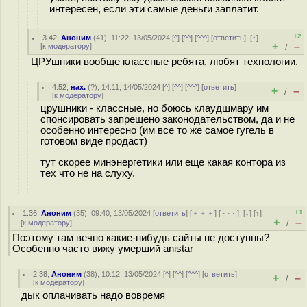
интересен, если эти самые деньги заплатит.
+2
3.42
,
Аноним
(
41
), 11:22, 13/05/2024 [
^
] [
^^
] [
^^^
] [
ответить
]
[
↑
]
+
–
[
к модератору
]
/
ЦРУшники вообще классные ребята, любят технологии.
4.52
,
нах.
(
?
), 14:11, 14/05/2024 [
^
] [
^^
] [
^^^
] [
ответить
]
+
–
/
[
к модератору
]
црушники - классные, но боюсь клаудшмару им
спонсировать запрещено законодательством, да и не
особенно интересно (им все то же самое гугель в
готовом виде продаст)
тут скорее минэнергетики или еще какая контора из
тех что не на слуху.
+1
1.36
,
Аноним
(
35
), 09:40, 13/05/2024 [
ответить
] [
﹢﹢﹢
] [
· · ·
]
[
↓
] [
↑
]
+
–
[
к модератору
]
/
Поэтому там вечно какие-нибудь сайты не доступны?
Особенно часто вижу умерший anistar
2.38
,
Аноним
(
38
), 10:12, 13/05/2024 [
^
] [
^^
] [
^^^
] [
ответить
]
+
–
/
[
к модератору
]
дык оплачивать надо вовремя