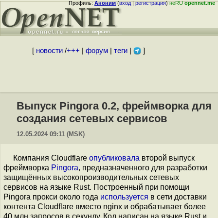
Профиль:
Аноним
(
вход
|
регистрация
)
неRU
opennet.me
[
новости
/
+++
|
форум
|
теги
|
]
Выпуск Pingora 0.2, фреймворка для
создания сетевых сервисов
12.05.2024 09:11 (MSK)
Компания Cloudflare
опубликовала
второй выпуск
фреймворка
Pingora
, предназначенного для разработки
защищённых высокопроизводительных сетевых
сервисов на языке Rust. Построенный при помощи
Pingora прокси около года
используется
в сети доставки
контента Cloudflare вместо nginx и обрабатывает более
40 млн запросов в секунду. Код написан на языке Rust и