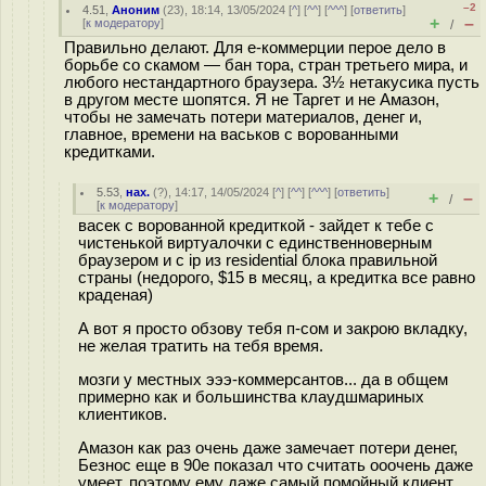
–2
4.51
,
Аноним
(
23
), 18:14, 13/05/2024 [
^
] [
^^
] [
^^^
] [
ответить
]
+
–
[
к модератору
]
/
Правильно делают. Для е-коммерции перое дело в
борьбе со скамом — бан тора, стран третьего мира, и
любого нестандартного браузера. 3½ нетакусика пусть
в другом месте шопятся. Я не Таргет и не Амазон,
чтобы не замечать потери материалов, денег и,
главное, времени на васьков с ворованными
кредитками.
5.53
,
нах.
(
?
), 14:17, 14/05/2024 [
^
] [
^^
] [
^^^
] [
ответить
]
+
–
/
[
к модератору
]
васек с ворованной кредиткой - зайдет к тебе с
чистенькой виртуалочки с единственноверным
браузером и с ip из residential блока правильной
страны (недорого, $15 в месяц, а кредитка все равно
краденая)
А вот я просто обзову тебя п-сом и закрою вкладку,
не желая тратить на тебя время.
мозги у местных эээ-коммерсантов... да в общем
примерно как и большинства клаудшмариных
клиентиков.
Амазон как раз очень даже замечает потери денег,
Безнос еще в 90е показал что считать ооочень даже
умеет, поэтому ему даже самый помойный клиент