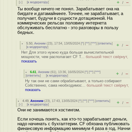
+
–
[
↓
] [
к модератору
]
/
Ты вообще ничего не понял. Зарабатывает она на
бигдате и датамайнинге. Точнее, не зарабатывает, а
получает, будучи в сущности дотационной. На
коммерческих рельсах половину интернета
обслуживать бесплатно - это разговоры в пользу
бедных.
5.50
,
Аноним
(
23
), 17:54, 13/05/2024 [
^
] [
^^
] [
^^^
] [
ответить
]
+
–
/
[
к модератору
]
Нет Для этого нужно куда больше вычислительной
мощности, чем располагает CF Т...
большой текст свёрнут,
показать
6.61
,
Аноним
(
61
), 13:36, 16/05/2024 [
^
] [
^^
] [
^^^
]
+
–
/
[
ответить
]
[
к модератору
]
Ну так они не сами обрабатывают, а только собирают
Собственно, сама необходимос...
большой текст свёрнут,
показать
4.49
,
Аноним
(
23
), 17:43, 13/05/2024 [
^
] [
^^
] [
^^^
] [
ответить
]
+
–
/
[
↑
] [
к модератору
]
Они не занимаются хостингом.
Если хочешь понять, как кто-то зарабатывает деньги,
надо начинать с бухгалтерии. CF обязана публиковать
финансовую информацию минимум 4 раза в год. Начни