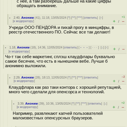
с неё, а там разберёшь дальше на какие цифры
обращать внимание.
+1
2.40
,
Аноним
(
41
), 11:18, 13/05/2024 [
^
] [
^^
] [
^^^
] [
ответить
]
[
↑
]
+
–
[
к модератору
]
/
Учреди ООО ПЕНДОРА и пихай прогу в минцифры, в
реестр отечественного ПО. Сейчас все так делают!
1.18
,
Аноним
(
18
), 14:36, 12/05/2024 [
ответить
] [
﹢﹢﹢
] [
· · ·
]
[
↓
] [
↑
]
+
–
/
[
к модератору
]
Чо-т так себе маркетинг, сплэш клаудфлары буквально
самое бесячее, что есть в нынешнем вебе. Лучше б
анонимно выложили.
–2
2.29
,
Аноним
(
28
), 18:13, 12/05/2024 [
^
] [
^^
] [
^^^
] [
ответить
]
+
–
[
к модератору
]
/
Клаудфлара как раз таки контора с хорошей репутацией,
много чего сделали для опенсорса и технологий.
+2
3.39
,
Аноним
(
39
), 10:36, 13/05/2024 [
^
] [
^^
] [
^^^
] [
ответить
]
[
↓
]
+
–
[
к модератору
]
/
Например, развлекают капчей пользователей
малоизвестных опенсурсных браузеров.