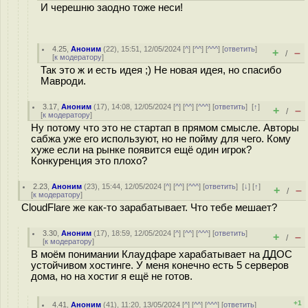
И черешню заодно тоже неси!
4.25
,
Аноним
(
22
), 15:51, 12/05/2024 [
^
] [
^^
] [
^^^
] [
ответить
]
+
–
/
[
к модератору
]
Так это ж и есть идея ;) Не новая идея, но спасибо
Мавроди.
3.17
,
Аноним
(
17
), 14:08, 12/05/2024 [
^
] [
^^
] [
^^^
] [
ответить
]
[
↑
]
+
–
/
[
к модератору
]
Ну потому что это не стартап в прямом смысле. Авторы
сабжа уже его используют, но не пойму для чего. Кому
хуже если на рынке появится ещё один игрок?
Конкуренция это плохо?
2.23
,
Аноним
(
23
), 15:44, 12/05/2024 [
^
] [
^^
] [
^^^
] [
ответить
]
[
↓
] [
↑
]
+
–
/
[
к модератору
]
CloudFlare же как-то зарабатывает. Что тебе мешает?
3.30
,
Аноним
(
17
), 18:59, 12/05/2024 [
^
] [
^^
] [
^^^
] [
ответить
]
+
–
/
[
к модератору
]
В моём понимании Клаудфаре харабатывает на ДДОС
устойчивом хостинге. У меня конечно есть 5 серверов
дома, но на хостиг я ещё не готов.
+1
4.41
,
Аноним
(
41
), 11:20, 13/05/2024 [
^
] [
^^
] [
^^^
] [
ответить
]