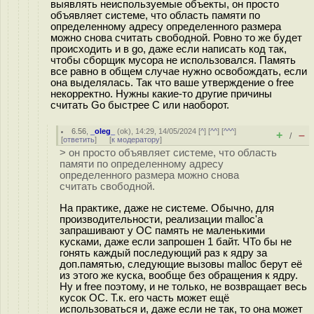
выявлять неиспользуемые объекты, он просто
объявляет системе, что область памяти по
определенному адресу определенного размера
можно снова считать свободной. Ровно то же будет
происходить и в go, даже если написать код так,
чтобы сборщик мусора не использовался. Память
все равно в общем случае нужно освобождать, если
она выделялась. Так что ваше утверждение о free
некорректно. Нужны какие-то другие причины
считать Go быстрее C или наоборот.
6.56
,
_oleg_
(
ok
), 14:29, 14/05/2024 [
^
] [
^^
] [
^^^
]
+
–
/
[
ответить
]
[
к модератору
]
> он просто объявляет системе, что область
памяти по определенному адресу
определенного размера можно снова
считать свободной.
На практике, даже не системе. Обычно, для
производительности, реализации malloc'а
запрашивают у ОС память не маленькими
кусками, даже если запрошен 1 байт. ЧТо бы не
гонять каждый последующий раз к ядру за
доп.памятью, следующие вызовы malloc берут её
из этого же куска, вообще без обращения к ядру.
Ну и free поэтому, и не только, не возвращает весь
кусок ОС. Т.к. его часть может ещё
использоваться и, даже если не так, то она может