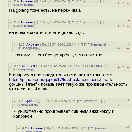
2.4
,
Аноним
(
4
), 12:41, 12/05/2024 [
^
] [
^^
] [
^^^
] [
ответить
]
[
↑
]
+
–
/
[
к модератору
]
На golang тоже есть, не переживай.
–7
2.5
,
Аноним
(
5
), 13:05, 12/05/2024 [
^
] [
^^
] [
^^^
] [
ответить
]
[
↓
]
+
–
[
к модератору
]
/
не всем нравиться жрать goвно с gc.
+2
3.35
,
Аноним
(
35
), 09:37, 13/05/2024 [
^
] [
^^
] [
^^^
] [
ответить
]
+
–
[
к модератору
]
/
поэтому ты его без gc жрёшь, ясно-понятно
2.13
,
Аноним
(
14
), 13:43, 12/05/2024 [
^
] [
^^
] [
^^^
] [
ответить
]
[
↑
]
+
–
/
[
к модератору
]
К вопросу о производительности: вот в этом тесте
https://github.com/gaplo917/load-balancer-benchmark
go-шный traefik показывает такую же производительность,
что и сишный апач.
+2
3.20
,
gdg
(
??
), 15:39, 12/05/2024 [
^
] [
^^
] [
^^^
] [
ответить
]
[
↓
]
+
–
[
к модератору
]
/
И унизительно проигрывает сишным энжинэксу и
хапрокси
+1
4.28
,
Аноним
(
28
), 18:12, 12/05/2024 [
^
] [
^^
] [
^^^
] [
ответить
]
+
–
[
к модератору
]