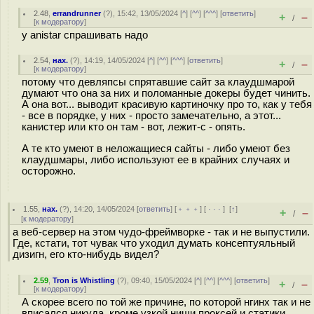
2.48
,
errandrunner
(
?
), 15:42, 13/05/2024 [
^
] [
^^
] [
^^^
] [
ответить
]
+
–
/
[
к модератору
]
у anistar спрашивать надо
2.54
,
нах.
(
?
), 14:19, 14/05/2024 [
^
] [
^^
] [
^^^
] [
ответить
]
+
–
/
[
к модератору
]
потому что девляпсы спрятавшие сайт за клаудшмарой
думают что она за них и поломанные докеры будет чинить.
А она вот... выводит красивую картиночку про то, как у тебя
- все в порядке, у них - просто замечательно, а этот...
канистер или кто он там - вот, лежит-с - опять.
А те кто умеют в неложащиеся сайты - либо умеют без
клаудшмары, либо используют ее в крайних случаях и
осторожно.
1.55
,
нах.
(
?
), 14:20, 14/05/2024 [
ответить
] [
﹢﹢﹢
] [
· · ·
]
[
↑
]
+
–
/
[
к модератору
]
а веб-сервер на этом чудо-фреймворке - так и не выпустили.
Где, кстати, тот чувак что уходил думать консептуяльный
дизигн, его кто-нибудь видел?
2.59
,
Tron is Whistling
(
?
), 09:40, 15/05/2024 [
^
] [
^^
] [
^^^
] [
ответить
]
+
–
/
[
к модератору
]
А скорее всего по той же причине, по которой нгинх так и не
вписался никуда, кроме узкой ниши проксей и статики.