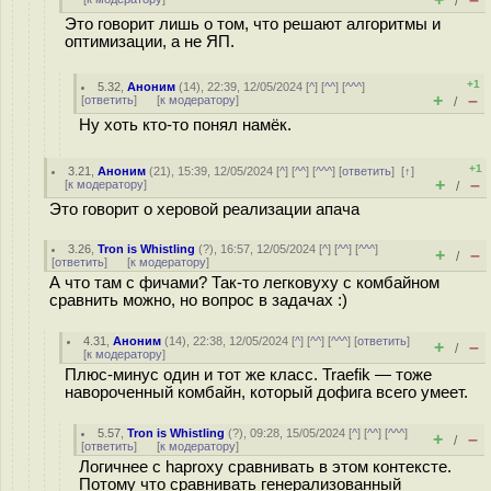
/
Это говорит лишь о том, что решают алгоритмы и
оптимизации, а не ЯП.
+1
5.32
,
Аноним
(
14
), 22:39, 12/05/2024 [
^
] [
^^
] [
^^^
]
+
–
[
ответить
]
[
к модератору
]
/
Ну хоть кто-то понял намёк.
+1
3.21
,
Аноним
(
21
), 15:39, 12/05/2024 [
^
] [
^^
] [
^^^
] [
ответить
]
[
↑
]
+
–
[
к модератору
]
/
Это говорит о херовой реализации апача
3.26
,
Tron is Whistling
(
?
), 16:57, 12/05/2024 [
^
] [
^^
] [
^^^
]
+
–
/
[
ответить
]
[
к модератору
]
А что там с фичами? Так-то легковуху с комбайном
сравнить можно, но вопрос в задачах :)
4.31
,
Аноним
(
14
), 22:38, 12/05/2024 [
^
] [
^^
] [
^^^
] [
ответить
]
+
–
/
[
к модератору
]
Плюс-минус один и тот же класс. Traefik — тоже
навороченный комбайн, который дофига всего умеет.
5.57
,
Tron is Whistling
(
?
), 09:28, 15/05/2024 [
^
] [
^^
] [
^^^
]
+
–
/
[
ответить
]
[
к модератору
]
Логичнее с haproxy сравнивать в этом контексте.
Потому что сравнивать генерализованный