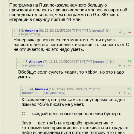
Программа на Rust показала намного большую
производительность при вычислении членов возвратной
последовательности, чем программа на Go: 367 млн.
итераций в секунду против 44 млн.
3.6
,
Аноним
(
6
), 13:10, 12/05/2024 [
^
] [
^^
] [
^^^
] [
ответить
]
[
↓
]
+
–
/
[
к модератору
]
Наверняка gc изо всех сил молотил. Если суметь
написать без его постоянных вызовов, то скорость от C
не отличается, но это надо уметь.
+4
4.7
,
Аноним
(
7
), 13:18, 12/05/2024 [
^
] [
^^
] [
^^^
] [
ответить
]
[
↓
]
+
–
[
к модератору
]
/
Обобщу: если суметь <ааа>, то <bbb>, но это надо
уметь.
+1
5.14
,
Аноним
(
14
), 13:48, 12/05/2024 [
^
] [
^^
] [
^^^
]
+
–
[
ответить
]
[
к модератору
]
/
К сожалению, на трёх самых популярных сегодня
языках >95% писать не умеет.
С — каждый день новые переполнения буфера.
Java — все труЪ ынтерпрайз приложения, с
которыми мне приходилось сталкиваться страдают
либо исчерпанием пула потоков (потому что лень