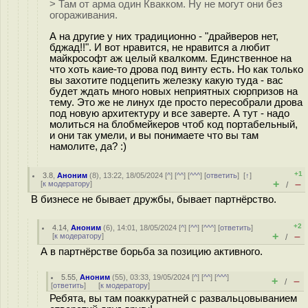
> Там от арма один Квакком. Ну не могут они без
огораживания.
А на другие у них традиционно - "драйверов нет,
бджад!!". И вот нравится, не нравится а любит
майкрософт аж целый квалкомм. Единственное на
что хоть каие-то дрова под винту есть. Но как только
вы захотите подцепить железку какую туда - вас
будет ждать много новых неприятных сюрпризов на
тему. Это же не линух где просто пересобрали дрова
под новую архитектуру и все заверте. А тут - надо
молиться на блобмейкеров чтоб код портабельный,
и они так умели, и вы понимаете что вы там
намолите, да? :)
+1
3.8
,
Аноним
(
8
), 13:22, 18/05/2024 [
^
] [
^^
] [
^^^
] [
ответить
]
[
↑
]
+
–
[
к модератору
]
/
В бизнесе не бывает дружбы, бывает партнёрство.
+2
4.14
,
Аноним
(
6
), 14:01, 18/05/2024 [
^
] [
^^
] [
^^^
] [
ответить
]
+
–
[
к модератору
]
/
А в партнёрстве борьба за позицию активного.
5.55
,
Аноним
(
55
), 03:33, 19/05/2024 [
^
] [
^^
] [
^^^
]
+
–
/
[
ответить
]
[
к модератору
]
Ребята, вы там поаккуратней с развальцовыванием