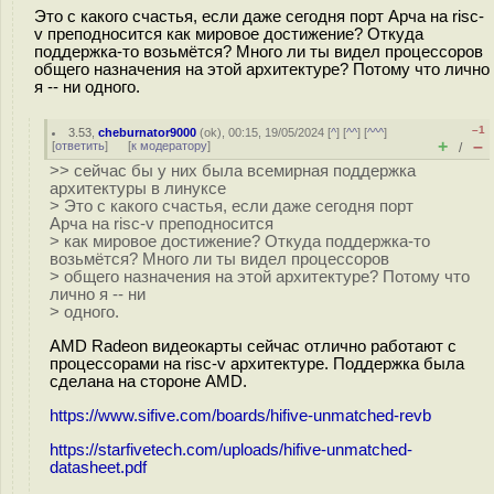
Это с какого счастья, если даже сегодня порт Арча на risc-
v преподносится как мировое достижение? Откуда
поддержка-то возьмётся? Много ли ты видел процессоров
общего назначения на этой архитектуре? Потому что лично
я -- ни одного.
–1
3.53
,
cheburnator9000
(
ok
), 00:15, 19/05/2024 [
^
] [
^^
] [
^^^
]
+
–
[
ответить
]
[
к модератору
]
/
>> сейчас бы у них была всемирная поддержка
архитектуры в линуксе
> Это с какого счастья, если даже сегодня порт
Арча на risc-v преподносится
> как мировое достижение? Откуда поддержка-то
возьмётся? Много ли ты видел процессоров
> общего назначения на этой архитектуре? Потому что
лично я -- ни
> одного.
AMD Radeon видеокарты сейчас отлично работают с
процессорами на risc-v архитектуре. Поддержка была
сделана на стороне AMD.
https://www.sifive.com/boards/hifive-unmatched-revb
https://starfivetech.com/uploads/hifive-unmatched-
datasheet.pdf