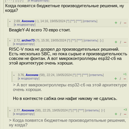
[
· · ·
]
[
↓
] [
↑
] [
к модератору
]
Когда появятся бюджетные производительные решения, ну
когда?
2.69
,
Аноним
(
-
), 14:16, 19/05/2024 [
^
] [
^^
] [
^^^
] [
ответить
]
+
–
/
[
к модератору
]
BeagleY-AI всего 70 евро стоит.
2.72
,
archer73
(
?
), 15:30, 19/05/2024 [
^
] [
^^
] [
^^^
] [
ответить
]
[
↓
]
+
–
/
[
к модератору
]
RISC-V пока не дозрел до производительных решений.
Есть несколько SBC, но пока сырые и производительность
совсем не фонтан. А вот микроконтроллеры esp32-c6 на
этой архитектуре очень хороши.
+1
3.76
,
Аноним
(
58
), 22:24, 19/05/2024 [
^
] [
^^
] [
^^^
] [
ответить
]
+
–
[
к модератору
]
/
> А вот микроконтроллеры esp32-c6 на этой архитектуре
очень хороши.
Но в контексте сабжа они нафиг никому не сдались.
+3
2.77
,
Аноним
(
58
), 22:25, 19/05/2024 [
^
] [
^^
] [
^^^
] [
ответить
]
[
↑
]
+
–
[
к модератору
]
/
> Когда появятся бюджетные производительные решения,
ну когда?