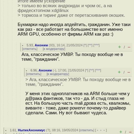
итоге имеем ускорение
> только во всяких андроидах и чром ос, а на
фридесктопном xdg\linux
> тормоза и тиринг даже от перетаскивания окошек.
Букмарки надо иногда апдейтить, гражданин. Уже таки
как раз - все работает на большинстве вот именно
ARM GPU, особенно от фирмы ARM как раз :)
5.93
,
Аноним
(
93
), 16:14, 21/05/2024 [
^
] [
^^
] [
^^^
]
+
–
/
[
ответить
]
[
к модератору
]
Ага, классическое УМВР. Ты походу вообще не в
теме, "гражданин".
6.96
,
Аноним
(
-
), 17:00, 21/05/2024 [
^
] [
^^
] [
^^^
]
+
–
/
[
ответить
]
[
к модератору
]
> Ага, классическое УМВР. Ты походу вообще не в
теме, "гражданин".
У меня этих одноплатников на ARM больше чем у
д@рака фантиков, так что - да. И стыд глаза не
ест. На большую часть mali дрова есть, квалкомы,
виванте - тоже, даже powervr почему-то драйвер
сделали. Сами. Ну вот бывают чудеса.
1.61
,
НытикАнонимус
(
?
), 08:16, 19/05/2024 [
ответить
] [
﹢﹢﹢
]
+
–
/