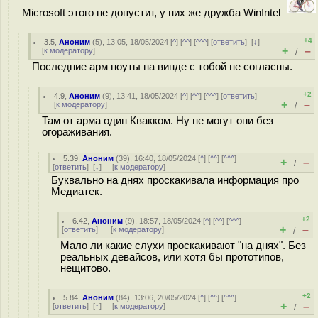
Microsoft этого не допустит, у них же дружба WinIntel
+4
3.5
,
Аноним
(
5
), 13:05, 18/05/2024 [
^
] [
^^
] [
^^^
] [
ответить
]
[
↓
]
+
–
[
к модератору
]
/
Последние арм ноуты на винде с тобой не согласны.
+2
4.9
,
Аноним
(
9
), 13:41, 18/05/2024 [
^
] [
^^
] [
^^^
] [
ответить
]
+
–
[
к модератору
]
/
Там от арма один Квакком. Ну не могут они без
огораживания.
5.39
,
Аноним
(
39
), 16:40, 18/05/2024 [
^
] [
^^
] [
^^^
]
+
–
/
[
ответить
]
[
↓
] [
к модератору
]
Буквально на днях проскакивала информация про
Медиатек.
+2
6.42
,
Аноним
(
9
), 18:57, 18/05/2024 [
^
] [
^^
] [
^^^
]
+
–
[
ответить
]
[
к модератору
]
/
Мало ли какие слухи проскакивают "на днях". Без
реальных девайсов, или хотя бы прототипов,
нещитово.
+2
5.84
,
Аноним
(
84
), 13:06, 20/05/2024 [
^
] [
^^
] [
^^^
]
+
–
[
ответить
]
[
↑
] [
к модератору
]
/