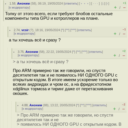
+1
1.58
,
Аноним
(
58
), 06:19, 19/05/2024 [
ответить
] [
﹢﹢﹢
] [
· · ·
]
[
↓
] [
↑
]
+
–
[
к модератору
]
/
Толку от этого всего, если требуют блобов остальные
компоненты типа GPU и котроллеров на плане.
–1
2.74
,
vcsir
(
?
), 18:16, 19/05/2024 [
^
] [
^^
] [
^^^
] [
ответить
]
+
–
[
к модератору
]
/
а ты хочешь всё и сразу ?
+2
3.75
,
Аноним
(
58
), 22:22, 19/05/2024 [
^
] [
^^
] [
^^^
] [
ответить
]
+
–
[
к модератору
]
/
> а ты хочешь всё и сразу ?
Про ARM примерно так же говорили, но спустя
десятилетия так и не появилось НИ ОДНОГО GPU с
открытым кодом. В итоге имеем ускорение только во
всяких андроидах и чром ос, а на фридесктопном
xdg\linux тормоза и тиринг даже от перетаскивания
окошек.
–2
4.88
,
Аноним
(
88
), 13:22, 20/05/2024 [
^
] [
^^
] [
^^^
] [
ответить
]
+
–
[
к модератору
]
/
> Про ARM примерно так же говорили, но спустя
десятилетия так и не
> появилось НИ ОДНОГО GPU с открытым кодом. В