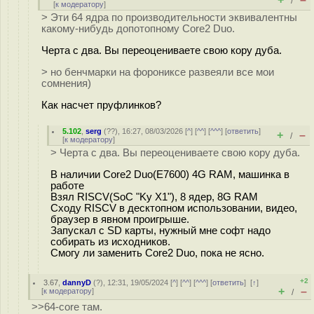
/
[
к модератору
]
> Эти 64 ядра по производительности эквивалентны
какому-нибудь допотопному Core2 Duo.
Черта с два. Вы переоцениваете свою кору дуба.
> но бенчмарки на форониксе развеяли все мои
сомнения)
Как насчет пруфлинков?
5.102
,
serg
(
??
), 16:27, 08/03/2026 [
^
] [
^^
] [
^^^
] [
ответить
]
+
–
/
[
к модератору
]
> Черта с два. Вы переоцениваете свою кору дуба.
В наличии Core2 Duo(E7600) 4G RAM, машинка в
работе
Взял RISCV(SoC "Ky X1"), 8 ядер, 8G RAM
Сходу RISCV в десктопном использовании, видео,
браузер в явном проигрыше.
Запускал с SD карты, нужный мне софт надо
собирать из исходников.
Смогу ли заменить Core2 Duo, пока не ясно.
+2
3.67
,
dannyD
(
?
), 12:31, 19/05/2024 [
^
] [
^^
] [
^^^
] [
ответить
]
[
↑
]
+
–
[
к модератору
]
/
>>64-core там.