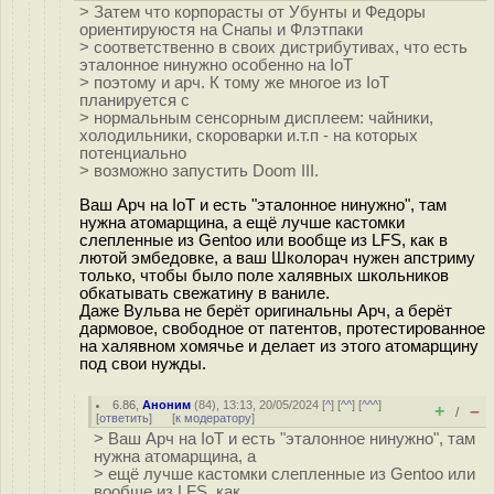
> Затем что корпорасты от Убунты и Федоры
ориентируюcтя на Снапы и Флэтпаки
> соответственно в своих дистрибутивах, что есть
эталонное нинужно особенно на IoT
> поэтому и арч. К тому же многое из IoT
планируется с
> нормальным сенсорным дисплеем: чайники,
холодильники, скороварки и.т.п - на которых
потенциально
> возможно запустить Doom III.
Ваш Арч на IoT и есть "эталонное нинужно", там
нужна атомарщина, а ещё лучше кастомки
слепленные из Gentoo или вообще из LFS, как в
лютой эмбедовке, а ваш Школорач нужен апстриму
только, чтобы было поле халявных школьников
обкатывать свежатину в ваниле.
Даже Вульва не берёт оригинальны Арч, а берёт
дармовое, свободное от патентов, протестированное
на халявном хомячье и делает из этого атомарщину
под свои нужды.
6.86
,
Аноним
(
84
), 13:13, 20/05/2024 [
^
] [
^^
] [
^^^
]
+
–
/
[
ответить
]
[
к модератору
]
> Ваш Арч на IoT и есть "эталонное нинужно", там
нужна атомарщина, а
> ещё лучше кастомки слепленные из Gentoo или
вообще из LFS, как