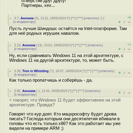
отверстий друг другу!
Партнеры, хех...
+2
2.7
,
Аноним
(
6
), 13:11, 18/05/2024 [
^
] [
^^
] [
^^^
] [
ответить
]
[
↑
]
+
–
[
к модератору
]
/
Пусть лучше Шиндошс остаётся на Intel-платформе. Там
для неё родных игрушек навалом.
+1
2.13
,
Аноним
(
13
), 14:01, 18/05/2024 [
^
] [
^^
] [
^^^
] [
ответить
]
+
–
[
к модератору
]
/
Ну, если сравнивать Windows 11 на этой архитектуре, с
Windows 11 на другой архитектуре, то, может быть.
2.33
,
Tron is Whistling
(
?
), 16:07, 18/05/2024 [
^
] [
^^
] [
^^^
] [
ответить
]
+
–
/
[
к модератору
]
Как только пропатчишь и соберёшь - да.
2.82
,
Аноним
(
-
), 12:44, 20/05/2024 [
^
] [
^^
] [
^^^
] [
ответить
]
+
–
/
[
к модератору
]
> говорят, что Windows 11 будет эффективнее на этой
архитектуре. Правда?
Говорят что кур доят. Кто мацкрософту будет дрова
писать? Господа которым они десятилетия вбивали в
головы что есть только x86? Как это работает мы уже
видели на примере ARM ;)