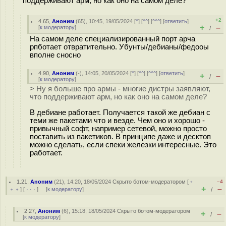
поддерживают арм, но как оно на самом деле?
+2
4.65
,
Аноним
(
65
), 10:45, 19/05/2024 [
^
] [
^^
] [
^^^
] [
ответить
]
+
–
[
к модератору
]
/
На самом деле специализированный порт арча
рпботает отвратительно. Убунты/дебианы/федооы
вполне сносно
4.90
,
Аноним
(
-
), 14:05, 20/05/2024 [
^
] [
^^
] [
^^^
] [
ответить
]
+
–
/
[
к модератору
]
> Ну я больше про армы - многие дистры заявляют,
что поддерживают арм, но как оно на самом деле?
В дебиане работает. Получается такой же дебиан с
теми же пакетами что и везде. Чем оно и хорошо -
привычный софт, например сетевой, можно просто
поставить из пакетиков. В принципе даже и десктоп
можно сделать, если спеки железки интересные. Это
работает.
1.21
,
Аноним
(
21
), 14:20, 18/05/2024
Скрыто ботом-модератором
[
﹢
–4
+
–
﹢﹢
] [
· · ·
] [
к модератору
]
/
2.27
,
Аноним
(
6
), 15:18, 18/05/2024
Скрыто ботом-модератором
+
–
/
[
к модератору
]