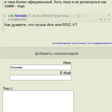
и таки более официальный. Хоть пока и не релизнулся как
stable - еще.
+1
1.98
,
Nich1110
(
?
), 20:33, 22/05/2024 [
ответить
] [
﹢﹢﹢
] [
· · ·
]
+
–
[
к модератору
]
/
Как думаете, что лучше Arm или RISC-V?
игнорирование участников
|
лог модерирования
Добавить комментарий
Имя:
E-Mail:
Текст: