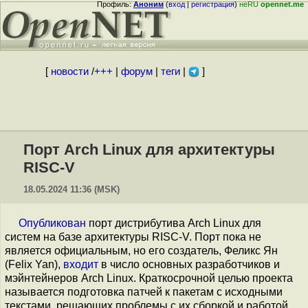
Профиль:
Аноним
(
вход
|
регистрация
)
неRU
opennet.me
[
новости
/
+++
|
форум
|
теги
|
]
Порт Arch Linux для архитектуры
RISC-V
18.05.2024 11:36 (MSK)
Опубликован
порт дистрибутива Arch Linux для
систем на базе архитектуры RISC-V. Порт пока не
является официальным, но его создатель, Феликс Ян
(Felix Yan),
входит
в число основных разработчиков и
мэйнтейнеров Arch Linux. Краткосрочной целью проекта
называется подготовка патчей к пакетам с исходными
текстами, решающих проблемы с их сборкой и работой