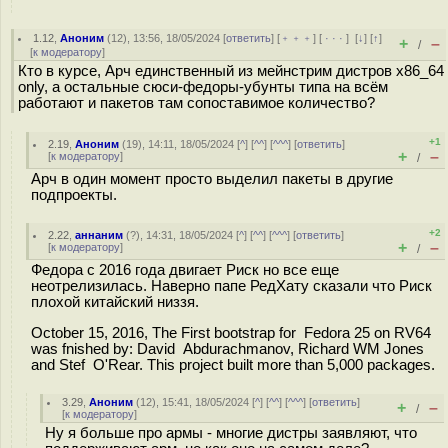
1.12
,
Аноним
(
12
), 13:56, 18/05/2024 [
ответить
] [
﹢﹢﹢
] [
· · ·
]
[
↓
] [
↑
]
+
–
/
[
к модератору
]
Кто в курсе, Арч единственный из мейнстрим дистров x86_64
only, а остальные сюси-федоры-убунты типа на всём
работают и пакетов там сопоставимое количество?
+1
2.19
,
Аноним
(
19
), 14:11, 18/05/2024 [
^
] [
^^
] [
^^^
] [
ответить
]
+
–
[
к модератору
]
/
Арч в один момент просто выделил пакеты в другие
подпроекты.
+2
2.22
,
аннаним
(
?
), 14:31, 18/05/2024 [
^
] [
^^
] [
^^^
] [
ответить
]
+
–
[
к модератору
]
/
Федора с 2016 года двигает Риск но все еще
неотрелизилась. Наверно папе РедХату сказали что Риск
плохой китайский низзя.
October 15, 2016, The First bootstrap for Fedora 25 on RV64
was fnished by: David Abdurachmanov, Richard WM Jones
and Stef O'Rear. This project built more than 5,000 packages.
3.29
,
Аноним
(
12
), 15:41, 18/05/2024 [
^
] [
^^
] [
^^^
] [
ответить
]
+
–
/
[
к модератору
]
Ну я больше про армы - многие дистры заявляют, что