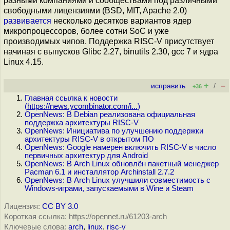
разными компаниями и сообществами под различными
свободными лицензиями (BSD, MIT, Apache 2.0)
развивается
несколько десятков вариантов ядер
микропроцессоров, более сотни SoC и уже
производимых чипов. Поддержка RISC-V присутствует
начиная с выпусков Glibc 2.27, binutils 2.30, gcc 7 и ядра
Linux 4.15.
+
–
исправить
/
+36
Главная ссылка к новости
(
https://news.ycombinator.com/i...
)
OpenNews: В Debian реализована официальная
поддержка архитектуры RISC-V
OpenNews: Инициатива по улучшению поддержки
архитектуры RISC-V в открытом ПО
OpenNews: Google намерен включить RISC-V в число
первичных архитектур для Android
OpenNews: В Arch Linux обновлён пакетный менеджер
Pacman 6.1 и инсталлятор Archinstall 2.7.2
OpenNews: В Arch Linux улучшили совместимость c
Windows-играми, запускаемыми в Wine и Steam
Лицензия:
CC BY 3.0
Короткая ссылка: https://opennet.ru/61203-arch
Ключевые слова:
arch
,
linux
,
risc-v