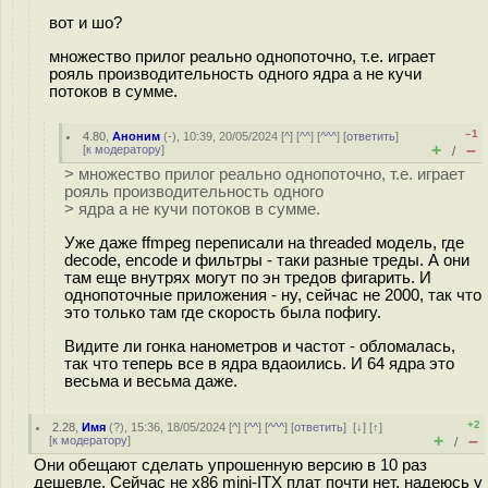
вот и шо?
множество прилог реально однопоточно, т.е. играет
рояль производительность одного ядра а не кучи
потоков в сумме.
–1
4.80
,
Аноним
(
-
), 10:39, 20/05/2024 [
^
] [
^^
] [
^^^
] [
ответить
]
+
–
[
к модератору
]
/
> множество прилог реально однопоточно, т.е. играет
рояль производительность одного
> ядра а не кучи потоков в сумме.
Уже даже ffmpeg переписали на threaded модель, где
decode, encode и фильтры - таки разные треды. А они
там еще внутрях могут по эн тредов фигарить. И
однопоточные приложения - ну, сейчас не 2000, так что
это только там где скорость была пофигу.
Видите ли гонка нанометров и частот - обломалась,
так что теперь все в ядра вдаоились. И 64 ядра это
весьма и весьма даже.
+2
2.28
,
Имя
(
?
), 15:36, 18/05/2024 [
^
] [
^^
] [
^^^
] [
ответить
]
[
↓
] [
↑
]
+
–
[
к модератору
]
/
Они обещают сделать упрошенную версию в 10 раз
дешевле. Сейчас не x86 mini-ITX плат почти нет, надеюсь у