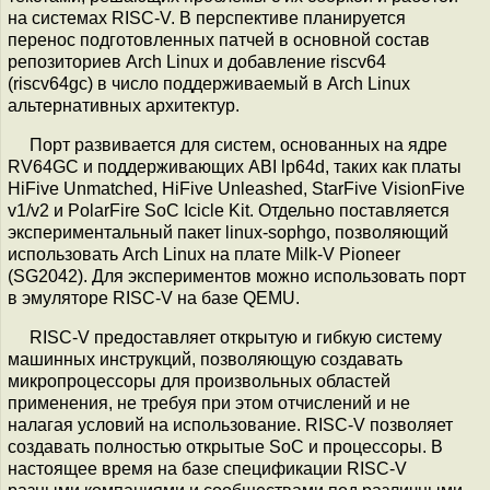
на системах RISC-V. В перспективе планируется
перенос подготовленных патчей в основной состав
репозиториев Arch Linux и добавление riscv64
(riscv64gc) в число поддерживаемый в Arch Linux
альтернативных архитектур.
Порт развивается для систем, основанных на ядре
RV64GC и поддерживающих ABI lp64d, таких как платы
HiFive Unmatched, HiFive Unleashed, StarFive VisionFive
v1/v2 и PolarFire SoC Icicle Kit. Отдельно поставляется
экспериментальный пакет linux-sophgo, позволяющий
использовать Arch Linux на плате Milk-V Pioneer
(SG2042). Для экспериментов можно использовать порт
в эмуляторе RISC-V на базе QEMU.
RISC-V предоставляет открытую и гибкую систему
машинных инструкций, позволяющую создавать
микропроцессоры для произвольных областей
применения, не требуя при этом отчислений и не
налагая условий на использование. RISC-V позволяет
создавать полностью открытые SoC и процессоры. В
настоящее время на базе спецификации RISC-V