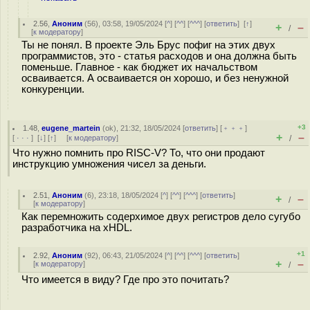
2.56
,
Аноним
(
56
), 03:58, 19/05/2024 [
^
] [
^^
] [
^^^
] [
ответить
]
[
↑
]
+
–
/
[
к модератору
]
Ты не понял. В проекте Эль Брус пофиг на этих двух
программистов, это - статья расходов и она должна быть
поменьше. Главное - как бюджет их начальством
осваивается. А осваивается он хорошо, и без ненужной
конкуренции.
+3
1.48
,
eugene_martein
(
ok
), 21:32, 18/05/2024 [
ответить
] [
﹢﹢﹢
]
+
–
[
· · ·
]
[
↓
] [
↑
] [
к модератору
]
/
Что нужно помнить про RISC-V? То, что они продают
инструкцию умножения чисел за деньги.
2.51
,
Аноним
(
6
), 23:18, 18/05/2024 [
^
] [
^^
] [
^^^
] [
ответить
]
+
–
/
[
к модератору
]
Как перемножить содерхимое двух регистров дело сугубо
разработчика на xHDL.
+1
2.92
,
Аноним
(
92
), 06:43, 21/05/2024 [
^
] [
^^
] [
^^^
] [
ответить
]
+
–
[
к модератору
]
/
Что имеется в виду? Где про это почитать?