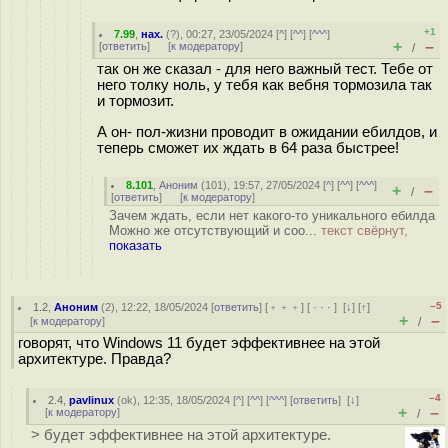
+1
7.99
,
нах.
(
?
), 00:27, 23/05/2024 [
^
] [
^^
] [
^^^
]
+
–
[
ответить
]
[
к модератору
]
/
так он же сказал - для него важный тест. Тебе от
него толку ноль, у тебя как вебня тормозила так
и тормозит.
А он- пол-жизни проводит в ожидании ебилдов, и
теперь сможет их ждать в 64 раза быстрее!
8.101
,
Аноним
(
101
), 19:57, 27/05/2024 [
^
] [
^^
] [
^^^
]
+
–
/
[
ответить
]
[
к модератору
]
Зачем ждать, если нет какого-то уникального ебилда
Можно же отсутствующий и соо...
текст свёрнут,
показать
–5
1.2
,
Аноним
(
2
), 12:22, 18/05/2024 [
ответить
] [
﹢﹢﹢
] [
· · ·
]
[
↓
] [
↑
]
+
–
[
к модератору
]
/
говорят, что Windows 11 будет эффективнее на этой
архитектуре. Правда?
–4
2.4
,
pavlinux
(
ok
), 12:35, 18/05/2024 [
^
] [
^^
] [
^^^
] [
ответить
]
[
↓
]
+
–
[
к модератору
]
/
> будет эффективнее на этой архитектуре.