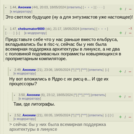
1.44
,
Аноним
(
44
), 20:03, 18/05/2024 [
ответить
] [
﹢﹢﹢
] [
· · ·
]
+
–
/
[
к модератору
]
Это светлое будущее (ну а для энтузиастов уже настоящее)!
–1
1.47
,
cheburnator9000
(
ok
), 21:17, 18/05/2024 [
ответить
] [
﹢﹢﹢
]
+
–
[
· · ·
]
[
↓
] [
к модератору
]
/
Представьте себе что у нас раньше вместо ельбруса,
вкладывались бы в risc-v, сейчас бы у них была
всемирная поддержка архитектуры в линуксе, а не два
с половиной подпивасных пограмисты ковыряющихся в
проприетарным компиляторе.
2.49
,
Аноним
(
21
), 23:06, 18/05/2024 [
^
] [
^^
] [
^^^
] [
ответить
]
[
↓
]
+
–
/
[
к модератору
]
Ну вот вложились в Ядро с их рисц-в... И где их
процессоры?
3.50
,
Аноним
(
6
), 23:12, 18/05/2024 [
^
] [
^^
] [
^^^
] [
ответить
]
+
–
/
[
к модератору
]
Там, где литографы.
2.52
,
Аноним
(
21
), 00:05, 19/05/2024 [
^
] [
^^
] [
^^^
] [
ответить
]
[
↓
] [
↑
]
+
–
/
[
к модератору
]
> сейчас бы у них была всемирная поддержка
архитектуры в линуксе