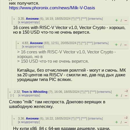
них получится.
https://www.phoronix.com/news/Milk-V-Oasis
3.35
,
Аноним
(
6
), 16:19, 18/05/2024 [
^
] [
^^
] [
^^^
] [
ответить
]
+
–
/
[
к модератору
]
16 cores with RISC-V Vector v1.0, Vector Crypto - хорошо,
но в 150 USD что-то не очень верится.
4.83
,
Аноним
(
83
), 12:51, 20/05/2024 [
^
] [
^^
] [
^^^
] [
ответить
]
+
–
/
[
к модератору
]
> 16 cores with RISC-V Vector v1.0, Vector Crypto -
хорошо, но в
> 150 USD что-то не очень верится.
Китайцы, без отчисления роялтей - могут и смочь. МК
за 20 центов на RISCV - смогли же, дав под дых даже
уродищам типа PIC всяких.
–2
2.32
,
Tron is Whistling
(
?
), 16:06, 18/05/2024 [
^
] [
^^
] [
^^^
] [
ответить
]
+
–
[
↑
] [
к модератору
]
/
Слово "milk" там неспроста. Доилово верящих в
швaбодную желесяку.
–2
3.36
,
Аноним
(
6
), 16:22, 18/05/2024 [
^
] [
^^
] [
^^^
] [
ответить
]
+
–
[
к модератору
]
/
Ну купи x86_84 с 64-мя ядрами дешевле, удачи.