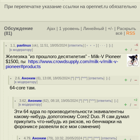
При перепечатке указание ссылки на opennet.ru обязательно
Обсуждение
Ajax
|
1 уровень
|
Линейный
|
+/-
|
Раскрыть
(81)
всё
|
RSS
–6
1.1
,
pavlinux
(
ok
), 11:51, 18/05/2024 [
ответить
] [
﹢﹢﹢
] [
· · ·
]
[
↓
]
+
–
[
к модератору
]
/
Железяка "из прошлого десятилетия" - Milk-V Pioneer
$1500, гы
https://www.crowdsupply.com/milk-v/milk-v-
pioneer#products
2.6
,
Аноним
(
6
), 13:08, 18/05/2024 [
^
] [
^^
] [
^^^
] [
ответить
]
[
↓
]
+
–
/
[
к модератору
]
64-core там.
+2
3.62
,
Аноним
(
62
), 08:18, 19/05/2024 [
^
] [
^^
] [
^^^
] [
ответить
]
[
↓
]
+
–
[
к модератору
]
/
Эти 64 ядра по производительности эквивалентны
какому-нибудь допотопному Core2 Duo. Я сам думал
прикупить что-нибудь из рисков, но бенчмарки на
форониксе развеяли все мои сомнения)
4.79
,
Аноним
(
79
), 10:32, 20/05/2024 [
^
] [
^^
] [
^^^
] [
ответить
]
+
–