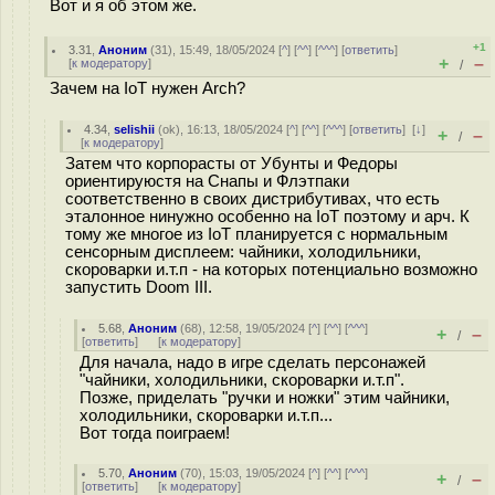
Вот и я об этом же.
+1
3.31
,
Аноним
(
31
), 15:49, 18/05/2024 [
^
] [
^^
] [
^^^
] [
ответить
]
+
–
[
к модератору
]
/
Зачем на IoT нужен Arch?
4.34
,
selishii
(
ok
), 16:13, 18/05/2024 [
^
] [
^^
] [
^^^
] [
ответить
]
[
↓
]
+
–
/
[
к модератору
]
Затем что корпорасты от Убунты и Федоры
ориентируюcтя на Снапы и Флэтпаки
соответственно в своих дистрибутивах, что есть
эталонное нинужно особенно на IoT поэтому и арч. К
тому же многое из IoT планируется с нормальным
сенсорным дисплеем: чайники, холодильники,
скороварки и.т.п - на которых потенциально возможно
запустить Doom III.
5.68
,
Аноним
(
68
), 12:58, 19/05/2024 [
^
] [
^^
] [
^^^
]
+
–
/
[
ответить
]
[
к модератору
]
Для начала, надо в игре сделать персонажей
"чайники, холодильники, скороварки и.т.п".
Позже, приделать "ручки и ножки" этим чайники,
холодильники, скороварки и.т.п...
Вот тогда поиграем!
5.70
,
Аноним
(
70
), 15:03, 19/05/2024 [
^
] [
^^
] [
^^^
]
+
–
/
[
ответить
]
[
к модератору
]