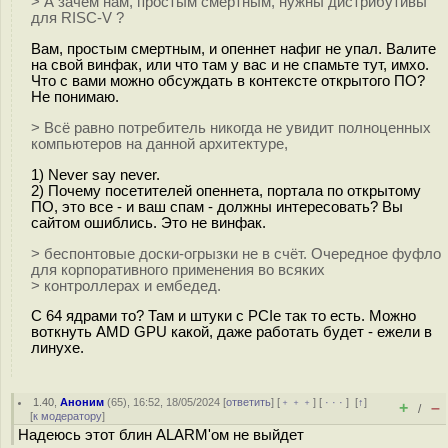
> А зачем нам, простым смертным, нужны дистрибутивы
для RISC-V ?
Вам, простым смертным, и опеннет нафиг не упал. Валите
на свой винфак, или что там у вас и не спамьте тут, имхо.
Что с вами можно обсуждать в контексте открытого ПО?
Не понимаю.
> Всё равно потребитель никогда не увидит полноценных
компьютеров на данной архитектуре,
1) Never say never.
2) Почему посетителей опеннета, портала по открытому
ПО, это все - и ваш спам - должны интересовать? Вы
сайтом ошиблись. Это не винфак.
> беспонтовые доски-огрызки не в счёт. Очередное фуфло
для корпоративного применения во всяких
> контроллерах и ембедед.
С 64 ядрами то? Там и штуки с PCIe так то есть. Можно
воткнуть AMD GPU какой, даже работать будет - ежели в
линухе.
1.40
,
Аноним
(
65
), 16:52, 18/05/2024 [
ответить
] [
﹢﹢﹢
] [
· · ·
]
[
↑
]
+
–
/
[
к модератору
]
Надеюсь этот блин ALARM'ом не выйдет