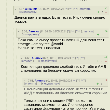
+1
4.37
,
аннаним
(
?
), 16:24, 18/05/2024 [
^
] [
^^
] [
^^^
] [
ответить
]
+
–
[
к модератору
]
/
Дались вам эти ядра. Есть тесты, Риск очень сильно
тормоз.
+1
5.38
,
Аноним
(
6
), 16:30, 18/05/2024 [
^
] [
^^
] [
^^^
] [
ответить
]
+
–
[
к модератору
]
/
Пока сам не смогу провести важный для меня тест:
emerge --emptytree @world .
На чьи-то тесты положить.
+1
6.63
,
Аноним
(
63
), 10:19, 19/05/2024 [
^
] [
^^
] [
^^^
]
+
–
[
ответить
]
[
к модератору
]
/
Компиляция довольно слабый тест. У тебя и АМД
с половинными блоками окажется хорошим.
–1
7.81
,
Аноним
(
-
), 10:41, 20/05/2024 [
^
] [
^^
] [
^^^
]
+
–
[
ответить
]
[
к модератору
]
/
> Компиляция довольно слабый тест. У тебя и
АМД с половинными блоками окажется хорошим.
Только вот они с своими PSP несколько
заманали, скажем прямо. И опенсорсное
системное фирмваре - это не про них. Увы и ах.