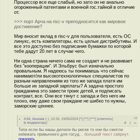
Процессор все еще слабый, но зато он не анально
огороженный патентами и военной гос.тайной в отличие
от.
>>> порт Арча на risc-v преподносится как мировое
достижение?
Мир вносит вклад в risc-v для пользователя, есть ОС
линукс, есть компиляторы, есть целые дистрибутивы. И
все это доступно без подписания бумажки по которой
тебе дадут 20 лет в случае чего.
Ни одна страна ничего сама не создает и не развивает
без "кооперации". И Эльбрус был изначально
провальным. Я надеюсь ты понимаешь что сейчас
нанимают/ли высокотехнологичных специалистов по
разным направлениям из того же запада платя им
больше их западной зарплаты? А задача простого
гражданина это завести троих детей, и подписать
контракт, все. Они все тянут с запада и без него им
плохо, ему даже свои граждане не шибко то нужны,
заморские ценнее.
+2
4.64
,
Аноним
(
-
), 10:34, 19/05/2024 [
^
] [
^^
] [
^^^
] [
ответить
]
+
–
[
к модератору
]
/
Типа если бы нашы делали бы рискв то они бы смогли
избежать привычного для госуд...
большой текст свёрнут,
показать