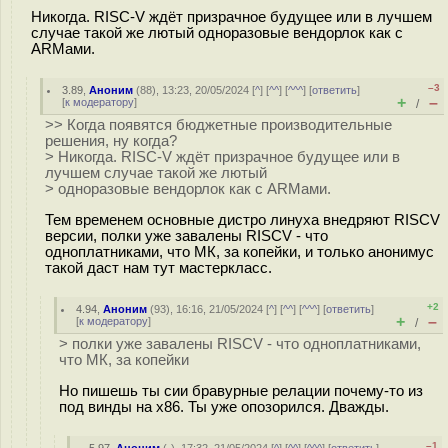
Никогда. RISC-V ждёт призрачное будущее или в лучшем
случае такой же лютый одноразовые вендорлок как с
ARMами.
–3
3.89
,
Аноним
(
88
), 13:23, 20/05/2024 [
^
] [
^^
] [
^^^
] [
ответить
]
+
–
[
к модератору
]
/
>> Когда появятся бюджетные производительные
решения, ну когда?
> Никогда. RISC-V ждёт призрачное будущее или в
лучшем случае такой же лютый
> одноразовые вендорлок как с ARMами.
Тем временем основные дистро линуха внедряют RISCV
версии, полки уже завалены RISCV - что
одноплатниками, что МК, за копейки, и только анонимус
такой даст нам тут мастеркласс.
+2
4.94
,
Аноним
(
93
), 16:16, 21/05/2024 [
^
] [
^^
] [
^^^
] [
ответить
]
+
–
[
к модератору
]
/
> полки уже завалены RISCV - что одноплатниками,
что МК, за копейки
Но пишешь ты сии бравурные релации почему-то из
под винды на x86. Ты уже опозорился. Дважды.
–1