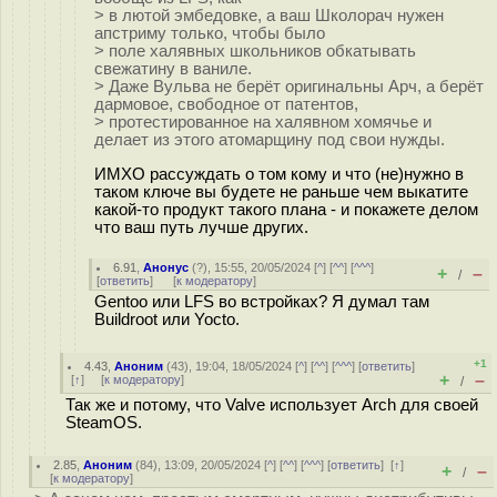
> в лютой эмбедовке, а ваш Школорач нужен
апстриму только, чтобы было
> поле халявных школьников обкатывать
свежатину в ваниле.
> Даже Вульва не берёт оригинальны Арч, а берёт
дармовое, свободное от патентов,
> протестированное на халявном хомячье и
делает из этого атомарщину под свои нужды.
ИМХО рассуждать о том кому и что (не)нужно в
таком ключе вы будете не раньше чем выкатите
какой-то продукт такого плана - и покажете делом
что ваш путь лучше других.
6.91
,
Анонус
(
?
), 15:55, 20/05/2024 [
^
] [
^^
] [
^^^
]
+
–
/
[
ответить
]
[
к модератору
]
Gentoo или LFS во встройках? Я думал там
Buildroot или Yocto.
+1
4.43
,
Аноним
(
43
), 19:04, 18/05/2024 [
^
] [
^^
] [
^^^
] [
ответить
]
+
–
[
↑
] [
к модератору
]
/
Так же и потому, что Valve использует Arch для своей
SteamOS.
2.85
,
Аноним
(
84
), 13:09, 20/05/2024 [
^
] [
^^
] [
^^^
] [
ответить
]
[
↑
]
+
–
/
[
к модератору
]