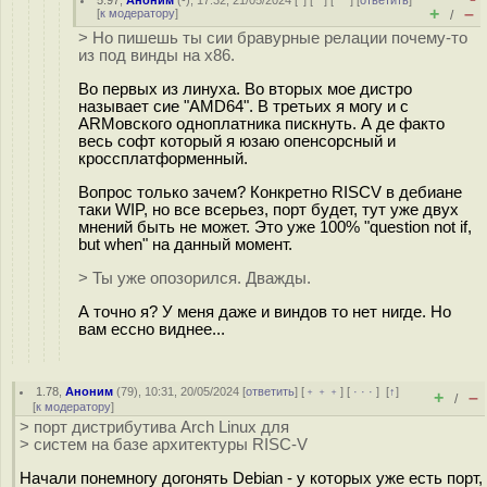
5.97
,
Аноним
(
-
), 17:32, 21/05/2024 [
^
] [
^^
] [
^^^
] [
ответить
]
+
–
[
к модератору
]
/
> Но пишешь ты сии бравурные релации почему-то
из под винды на x86.
Во первых из линуха. Во вторых мое дистро
называет сие "AMD64". В третьих я могу и с
ARMовского одноплатника пискнуть. А де факто
весь софт который я юзаю опенсорсный и
кроссплатформенный.
Вопрос только зачем? Конкретно RISCV в дебиане
таки WIP, но все всерьез, порт будет, тут уже двух
мнений быть не может. Это уже 100% "question not if,
but when" на данный момент.
> Ты уже опозорился. Дважды.
А точно я? У меня даже и виндов то нет нигде. Но
вам ессно виднее...
1.78
,
Аноним
(
79
), 10:31, 20/05/2024 [
ответить
] [
﹢﹢﹢
] [
· · ·
]
[
↑
]
+
–
/
[
к модератору
]
> порт дистрибутива Arch Linux для
> систем на базе архитектуры RISC-V
Начали понемногу догонять Debian - у которых уже есть порт,