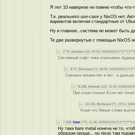
Я лет 10 наверное не помню чтобы что-т
Т.е. реального use-case у NixOS нет. А
вариантов включая стандартные от Ubun
Ну и главное...система не может быть 
Те две развернутые с помощью NixOS
7.74
,
Аноним
(
10
), 04:53, 04/06/2024 [
^
] [
^^
] [
^^^
Системный софт тоже откатывать будешь 
8.77
,
Витюшка
(
?
), 06:58, 04/06/2024 [
^
] [
^^
Сначала покажи бит в бит , и дальше 
9.138
,
Аноним
(
10
), 19:40, 04/06/2024
Про хэши слыхал Если нет почита
10.141
,
Витюшка
(
?
), 19:51, 04/0
Хэши что Умные слова выучил
7.109
,
User
(
??
), 11:38, 04/06/2024 [
^
] [
^^
] [
^^^
] [
Ну таки bare metal нонеча не то, ч
образом проще... но nixos там подав