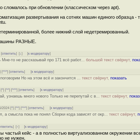
о сломалось при обновлении (классическом через apt).
втоматизация развертывания на сотнях машин единого образца - 
tu.
детерминированной, более нижний слой недетремированный.
 машины РАЗНЫЕ.
] [
ответить
]
[
↓
] [
к модератору
]
Мне-то не рассказывай про 171 всё работ...
большой текст свёрнут,
пок
] [
^^^
] [
ответить
]
[
к модератору
]
поговорим Но на этом всё и закончится ...
текст свёрнут,
показать
 [
^
] [
^^
] [
^^^
] [
ответить
]
[
к модератору
]
й, узнаешь много нового Только не перепутай с в...
текст свёрнут,
показ
6/2024 [
^
] [
^^
] [
^^^
] [
ответить
]
[
к модератору
]
, а смысла пока не понял Сборки кода зависят от окр...
текст свёрнут,
п
ответить
]
[
↑
] [
к модератору
]
тобы частый кейс - а в полностью виртуализованном окружении в
но не нужен.