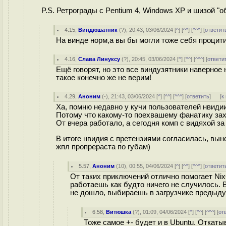
P.S. Ретрограды с Pentium 4, Windows XP и шизой "
4.15
,
Виндюшатник
(
?
), 20:43, 03/06/2024 [
^
] [
^^
] [
^^^
] [
ответит
На винде норм,а вы бы могли тоже себя процит
4.16
,
Слава Линуксу
(
?
), 20:45, 03/06/2024 [
^
] [
^^
] [
^^^
] [
ответи
Ещё говорят, но это все виндузятники наверное
такое конечно же не верим!
4.29
,
Аноним
(
-
), 21:43, 03/06/2024 [
^
] [
^^
] [
^^^
] [
ответить
]
[
к
Ха, помню недавно у кучи пользователей нвидии
Потому что какому-то поехвашему фанатику зах
От вчера работало, а сегодня комп с видяхой за
В итоге нвидия с претензиями согласилась, вы
жпл пропрераста по губам)
5.57
,
Аноним
(
10
), 00:55, 04/06/2024 [
^
] [
^^
] [
^^^
] [
ответит
От таких приключений отлично помогает N
работаешь как будто ничего не случилось. 
не дошло, выбираешь в загрузчике предыду
6.58
,
Витюшка
(
?
), 01:09, 04/06/2024 [
^
] [
^^
] [
^^^
] [
от
Тоже самое +- будет и в Ubuntu. Откаты