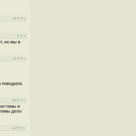
+
–
/
+2
+
–
/
т, но мы в
+
–
/
+1
и поводила
+
–
/
+2
системы и
стемы дело
+
–
/
–1