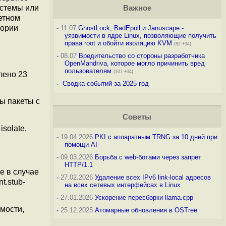
истемы или
Важное
етном
тории
-
11.07
GhostLock, BadEpoll и Januscape -
уязвимости в ядре Linux, позволяющие получить
права root и обойти изоляцию KVM
(82 +34)
-
08.07
Вредительство со стороны разработчика
OpenMandriva, которое могло причинить вред
пользователям
(107 +34)
лено 23
-
Сводка событий за 2025 год
ны пакеты с
Советы
isolate,
-
19.04.2026
PKI с аппаратным TRNG за 10 дней при
помощи AI
-
09.03.2026
Борьба с web-ботами через запрет
HTTP/1.1
е в случае
-
27.02.2026
Удаление всех IPv6 link-local адресов
t.stub-
на всех сетевых интерфейсах в Linux
-
27.01.2026
Ускорение пересборки llama.cpp
мости,
-
25.12.2025
Атомарные обновления в OSTree