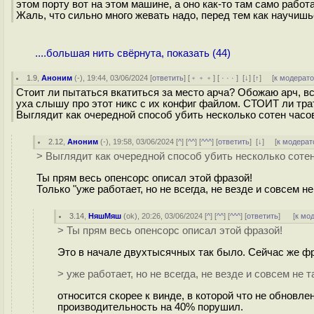
этом порту вот на этом машине, а оно как-то там само работа
Жаль, что сильно много жевать надо, перед тем как научишь
....большая нить свёрнута, показать (44)
1.9
,
Аноним
(
-
), 19:44, 03/06/2024 [
ответить
] [
﹢﹢﹢
] [
· · ·
]
[
↓
] [
↑
] [
к модерат
Стоит ли пытаться вкатиться за место арча? Обожаю арч, в
уха слышу про этот никс с их конфиг файлом. СТОИТ ли трати
Выглядит как очередной способ убить несколько сотен часов н
2.12
,
Аноним
(
-
), 19:58, 03/06/2024 [
^
] [
^^
] [
^^^
] [
ответить
]
[
↓
] [
к модерат
> Выглядит как очередной способ убить несколько сотен ч
Ты прям весь опенсорс описал этой фразой!
Только "уже работает, но не всегда, не везде и совсем не 
3.14
,
НяшМяш
(
ok
), 20:26, 03/06/2024 [
^
] [
^^
] [
^^^
] [
ответить
]
[
к мо
> Ты прям весь опенсорс описал этой фразой!
Это в начале двухтысячных так было. Сейчас же ф
> уже работает, но не всегда, не везде и совсем не т
относится скорее к винде, в которой что не обновле
производительность на 40% порушил.