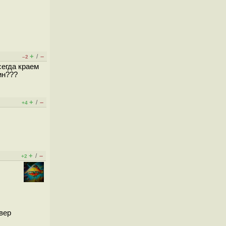
+
–
/
–2
сегда краем
ин???
+
–
/
+4
+
–
/
+2
йвер