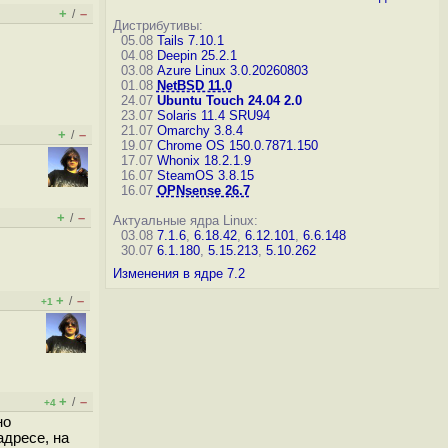
+
–
/
Дистрибутивы:
05.08
Tails 7.10.1
04.08
Deepin 25.2.1
03.08
Azure Linux 3.0.20260803
01.08
NetBSD 11.0
24.07
Ubuntu Touch 24.04 2.0
23.07
Solaris 11.4 SRU94
21.07
Omarchy 3.8.4
+
–
/
19.07
Chrome OS 150.0.7871.150
17.07
Whonix 18.2.1.9
16.07
SteamOS 3.8.15
16.07
OPNsense 26.7
+
–
/
Актуальные ядра Linux:
03.08
7.1.6
,
6.18.42
,
6.12.101
,
6.6.148
30.07
6.1.180
,
5.15.213
,
5.10.262
Изменения в ядре 7.2
+
–
/
+1
+
–
/
+4
но
адресе, на