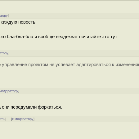
атору
]
 каждую новость.
ого бла-бла-бла и вообще неадекват почитайте это тут
атору
]
о управление проектом не успевает адаптироваться к изменения
 модератору
]
 а они передумали форкаться.
ить
]
[
к модератору
]