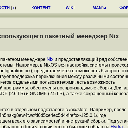
ОСТИ
(
+
)
КОНТЕНТ
WIKI
MAN'ы
ФО
использующего пакетный менеджер Nix
а пакетном менеджере
Nix
и предоставляющий ряд собстве
стемы. Например, в NixOS вся настройка системы происхо
figuration.nix), предоставляется возможность быстрого от
твует поддержка переключения между различными состоя
кетов отдельными пользователями, есть возможность
й программы, обеспечены воспроизводимые сборки. Для а
KDE (2.6 ГБ) и GNOME (2.5 ГБ), а также сокращённый консо
тся в отдельном подкаталоге в /nix/store. Например, после
d4n5nskg8ew4twcfd0d5ce4ec5d4-firefox-125.0.1/, где
шем всех его зависимостей и инструкций сборки. Под уста
собранного (при условии, что он был уже собран на
Hydra
- 