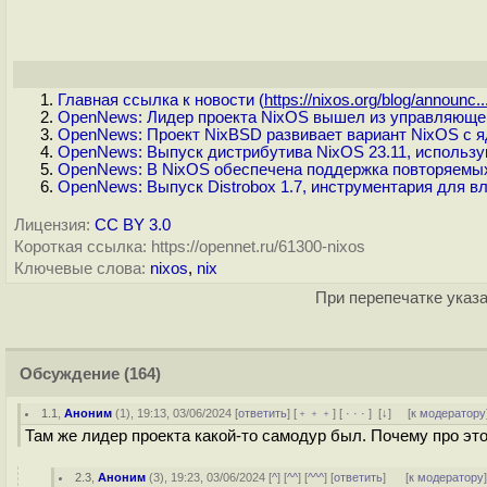
Главная ссылка к новости (
https://nixos.org/blog/announc..
OpenNews: Лидер проекта NixOS вышел из управляющег
OpenNews: Проект NixBSD развивает вариант NixOS с 
OpenNews: Выпуск дистрибутива NixOS 23.11, использ
OpenNews: В NixOS обеспечена поддержка повторяемых
OpenNews: Выпуск Distrobox 1.7, инструментария для в
Лицензия:
CC BY 3.0
Короткая ссылка: https://opennet.ru/61300-nixos
Ключевые слова:
nixos
,
nix
При перепечатке указа
Обсуждение
(164)
1.1
,
Аноним
(
1
), 19:13, 03/06/2024 [
ответить
] [
﹢﹢﹢
] [
· · ·
]
[
↓
] [
к модератору
Там же лидер проекта какой-то самодур был. Почему про это
2.3
,
Аноним
(
3
), 19:23, 03/06/2024 [
^
] [
^^
] [
^^^
] [
ответить
]
[
к модератору