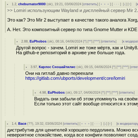
1.2
,
cheburnator9000
(
ok
), 19:21, 03/06/2024 [
ответить
] [
﹢﹢﹢
] [
· · ·
]
[
↓
] [
↑
] [
>> Lomiri использующим Wayland и дисплейный сервер Mir 2.
Это как? Это Mir 2 выступает в качестве такого аналога Xorg
А. Нет. Это композитный сервер по типа Gnome Mutter и KDE
2.88
,
EuPhobos
(
ok
), 08:16, 04/06/2024 [
^
] [
^^
] [
^^^
] [
ответить
]
[
к модера
Другой вопрос - зачем. Lomiri же тоже мёртв, как и Unity8
На github-е репозиторий в архиве уже больше года.
3.97
,
Карлос Сношайтилис
(
ok
), 09:15, 04/06/2024 [
^
] [
^^
] [
^^^
] [
отве
Они на гитлаб давно переехали
https://gitlab.com/ubports/development/core/lomiri
4.98
,
EuPhobos
(
ok
), 09:17, 04/06/2024 [
^
] [
^^
] [
^^^
] [
ответить
]
Видать они забыли об этом упомянуть на своём
Если только этот сайт вообще относится к этом
1.4
,
Вася
(
??
), 19:32, 03/06/2024 [
ответить
] [
﹢﹢﹢
] [
· · ·
]
[
↓
] [
↑
] [
к модератор
дистрибутив для ценителей хорошего пердолинга. Можно все,
невероятное спокойствие, когда все конфиги позволяют созд