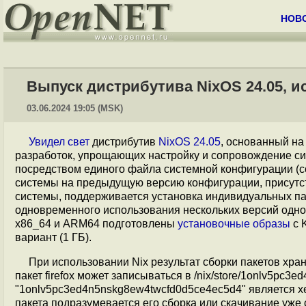
НОВ
Выпуск дистрибутива NixOS 24.05, 
03.06.2024 19:05 (MSK)
Увидел свет
дистрибутив
NixOS 24.05
, основанный н
разработок, упрощающих настройку и сопровождение си
посредством единого файла системной конфигурации (con
системы на предыдущую версию конфигурации, присутс
системы, поддерживается установка индивидуальных па
одновременного использования нескольких версий одно
x86_64 и ARM64 подготовлены
установочные образы
с 
вариант (1 ГБ).
При использовании Nix результат сборки пакетов храни
пакет firefox может записываться в /nix/store/1onlv5pc3e
"1onlv5pc3ed4n5nskg8ew4twcfd0d5ce4ec5d4" является хе
пакета подразумевается его сборка или скачивание уже 