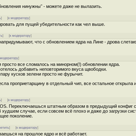
обновления нинужны" - можете даже не вылазить.
ь
]
[
к модератору
]
ировать для пущей убедительности как чел выше.
ть
]
[
к модератору
]
 напридумывают, что с обновлением ядра на Лине - дрова слетаю
 модератору
]
 просто все сломалось на минорном(!) обновлении ядра.
отелось добавить неповторимого вкуса щвободки.
 пару кусков зелени просто не фурычит.
несла проприетарщину в отдельный чип, все остальное открыла 
ь
]
[
к модератору
]
ixOS. Переключаешься штатным образом в предыдущий конфиг 
В худшем случае, если совсем всё плохо и даже до загрузки си
щее поколение.
ветить
]
[
к модератору
]
ваешься на прошлое ядро и всё работает.