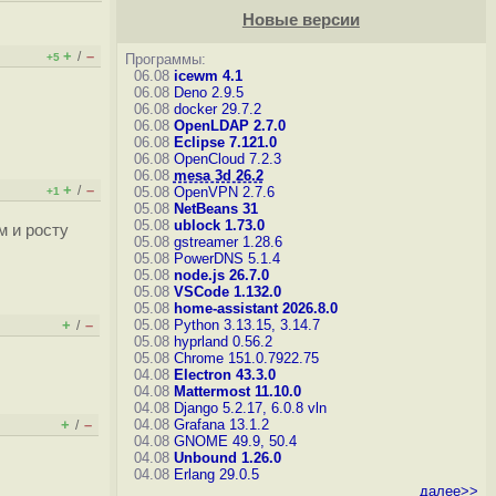
Новые версии
+
–
/
+5
Программы:
06.08
icewm 4.1
06.08
Deno 2.9.5
06.08
docker 29.7.2
06.08
OpenLDAP 2.7.0
06.08
Eclipse 7.121.0
06.08
OpenCloud 7.2.3
06.08
mesa 3d 26.2
+
–
/
05.08
OpenVPN 2.7.6
+1
05.08
NetBeans 31
05.08
ublock 1.73.0
м и росту
05.08
gstreamer 1.28.6
05.08
PowerDNS 5.1.4
05.08
node.js 26.7.0
05.08
VSCode 1.132.0
05.08
home-assistant 2026.8.0
+
–
05.08
Python 3.13.15, 3.14.7
/
05.08
hyprland 0.56.2
05.08
Chrome 151.0.7922.75
04.08
Electron 43.3.0
04.08
Mattermost 11.10.0
04.08
Django 5.2.17, 6.0.8
vln
+
–
04.08
Grafana 13.1.2
/
04.08
GNOME 49.9, 50.4
04.08
Unbound 1.26.0
04.08
Erlang 29.0.5
далее>>