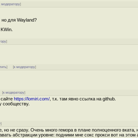
к модератору
]
, но для Wayland?
 KWin.
тору
]
.
тить
]
[
к модератору
]
[
к модератору
]
 сайте
https://lomiri.com/
, т.к. там явно ссылка на github.
у сообществу.
у
]
 но не сразу. Очень много гемора в плане полноценного вката, 
авать абстракции уровне: подними мне сокс прокси вот на этом 