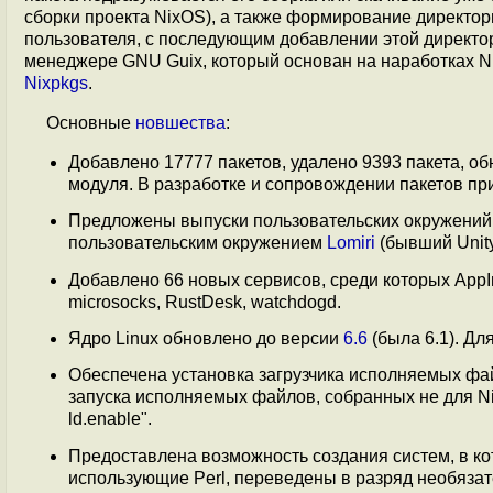
сборки проекта NixOS), а также формирование директо
пользователя, с последующим добавлении этой директо
менеджере GNU Guix, который основан на наработках N
Nixpkgs
.
Основные
новшества
:
Добавлено 17777 пакетов, удалено 9393 пакета, о
модуля. В разработке и сопровождении пакетов пр
Предложены выпуски пользовательских окружени
пользовательским окружением
Lomiri
(бывший Unity
Добавлено 66 новых сервисов, среди которых AppImage,
microsocks, RustDesk, watchdogd.
Ядро Linux обновлено до версии
6.6
(была 6.1). Дл
Обеспечена установка загрузчика исполняемых фа
запуска исполняемых файлов, собранных не для Ni
ld.enable".
Предоставлена возможность создания систем, в ко
использующие Perl, переведены в разряд необязат