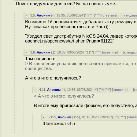
Поиск придумали для гоев? Была новость уже.
3.5
,
Аноним
(
-
), 19:35, 03/06/2024 [
^
] [
^^
] [
^^^
] [
ответить
]
[
к модер
Возможно 1й аноним хочет добавлять эту ремарку в
Ну типа как про безопастность и Раст))
"Увидел свет дистрибутив NixOS 24.04, лидер котор
opennet.ru/opennews/art.shtml?num=61122"
3.6
,
Аноним
(
1
), 19:37, 03/06/2024 [
^
] [
^^
] [
^^^
] [
ответить
]
[
к модер
Там написано:
> В заявлении управляющего совета признаётся, чт
сообщества.
А что в итоге получилось?
4.11
,
Аноним
(
-
), 19:56, 03/06/2024 [
^
] [
^^
] [
^^^
] [
ответить
]
[
к
> А что в итоге получилось?
В итоге ему пригрозили форком, его попустило,
5.155
,
Аноним
(
155
), 01:16, 05/06/2024 [
^
] [
^^
] [
^^^
] [
ответ
Шантажисты! :)