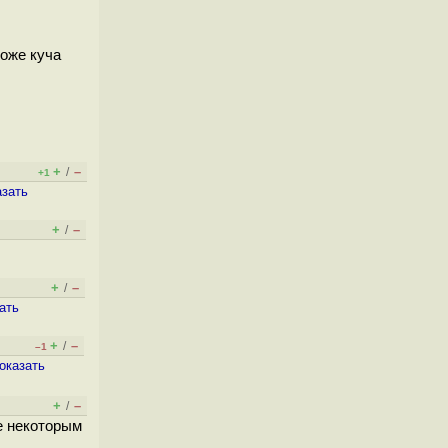
тоже куча
+
–
/
+1
азать
+
–
/
+
–
/
ать
+
–
/
–1
оказать
+
–
/
се некоторым