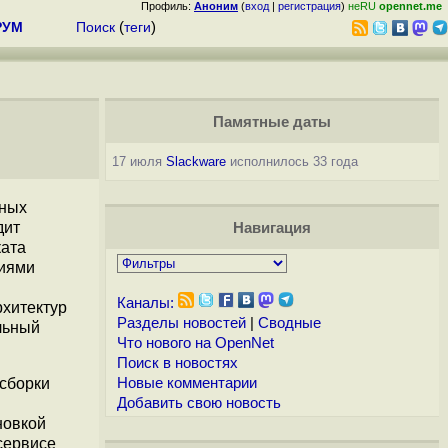
Профиль:
Аноним
(
вход
|
регистрация
)
неRU
opennet.me
РУМ
Поиск
(
теги
)
Памятные даты
17 июля
Slackware
исполнилось 33 года
нных
дит
Навигация
ката
ниями
Каналы:
рхитектур
Разделы новостей
|
Сводные
льный
Что нового на OpenNet
Поиск в новостях
 сборки
Новые комментарии
Добавить свою новость
новкой
сервисе