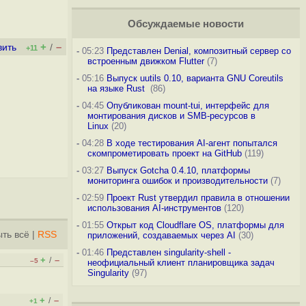
Обсуждаемые новости
+
–
вить
/
+11
-
05:23
Представлен Denial, композитный сервер со
встроенным движком Flutter
(7)
-
05:16
Выпуск uutils 0.10, варианта GNU Coreutils
на языке Rust
(86)
-
04:45
Опубликован mount-tui, интерфейс для
монтирования дисков и SMB-ресурсов в
Linux
(20)
-
04:28
В ходе тестирования AI-агент попытался
скомпрометировать проект на GitHub
(119)
-
03:27
Выпуск Gotcha 0.4.10, платформы
мониторинга ошибок и производительности
(7)
-
02:59
Проект Rust утвердил правила в отношении
использования AI-инструментов
(120)
-
01:55
Открыт код Cloudflare OS, платформы для
ть всё
|
RSS
приложений, создаваемых через AI
(30)
-
01:46
Представлен singularity-shell -
+
–
/
–5
неофициальный клиент планировщика задач
Singularity
(97)
+
–
/
+1