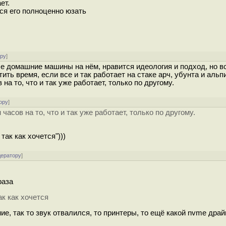
ет.
ся его полноценно юзать
ору
]
се домашние машины на нём, нравится идеология и подход, но в
ть время, если все и так работает на стаке арч, убунта и альп
а то, что и так уже работает, только по другому.
ору
]
асов на то, что и так уже работает, только по другому.
так как хочется")))
дератору
]
раза
ак как хочется
ние, так то звук отвалился, то принтеры, то ещё какой nvme дра