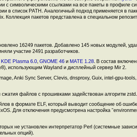
рии с символическими ссылками на все пакеты в профиле с
рии в список PATH. Аналогичный подход применяется в пак
ix. Коллекция пакетов представлена в специальном репози
бновлено 16249 пакетов. Добавлено 145 новых модулей, уда
иняли участие 2491 разработчиков.
й
KDE Plasma 6.0
,
GNOME 46
и
MATE 1.28
. В состав включе
8), использующим Wayland и дисплейный сервер Mir 2.
 Anki Sync Server, Clevis, dnsproxy, Guix, intel-gpu-tools, 
я сжатия файлов с прошивками задействован алгоритм zstd.
йлов в формате ELF, который выводит сообщение об ошибк
xOS. Для отключения предусмотрена настройка "environmen
торых не установлен интерпретатор Perl (системные зависи
ельных опций).