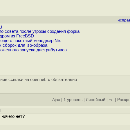
испра
.
)
о совета после угрозы создания форка
ядром из FreeBSD
ующего пакетный менеджер Nix
 сборок для iso-образа
ложенного запуска дистрибутивов
ние ссылки на opennet.ru обязательно
Ajax
|
1 уровень
|
Линейный
|
+/-
|
Раскры
]
 ничего нет?
]